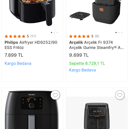
5
(11)
5
(6)
Philips
Airfryer HD9252/90
Arçelik
Arçeli̇k Fr 9374
ESS Fritöz
Arçelik Gurme Steamfry® Az
Yağlı Fritöz
7.899 TL
9.699 TL
Kargo Bedava
Sepette 8.729,1 TL
Kargo Bedava