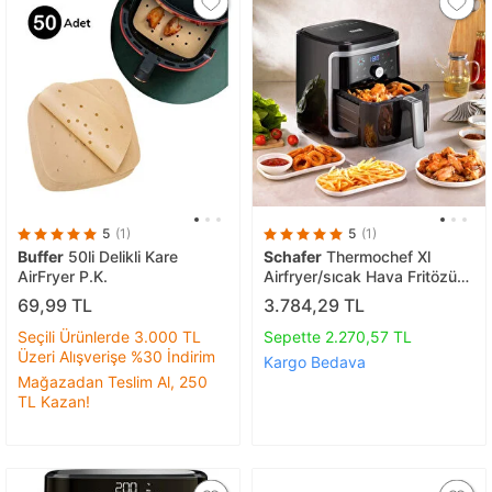
5
(1)
5
(1)
Buffer
50li Delikli Kare
Schafer
Thermochef Xl
AirFryer P.K.
Airfryer/sıcak Hava Fritözü-
siyah
69,99 TL
3.784,29 TL
Seçili Ürünlerde 3.000 TL
Sepette 2.270,57 TL
Üzeri Alışverişe %30 İndirim
Kargo Bedava
Mağazadan Teslim Al, 250
TL Kazan!