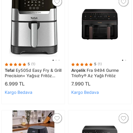
5
(1)
5
(1)
Tefal
Ey505d Easy Fry & Grill
Arçelik
Fra 9494 Gurme
Precision+ Yağsız Fritöz
Triofry® Az Yağlı Fritöz
Airfryer
6.999 TL
7.990 TL
Kargo Bedava
Kargo Bedava