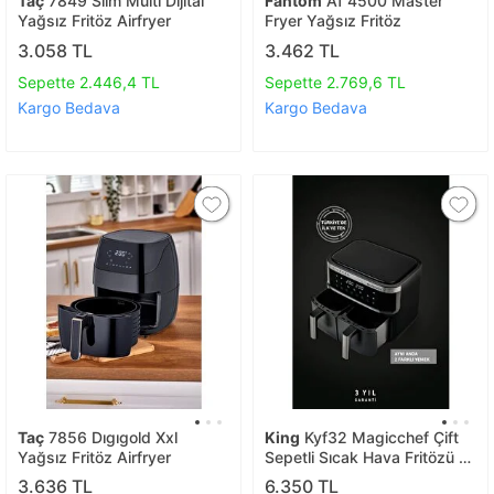
Taç
7849 Slim Multi Dijital
Fantom
Af 4500 Master
Yağsız Fritöz Airfryer
Fryer Yağsız Fritöz
3.058 TL
3.462 TL
Sepette 2.446,4 TL
Sepette 2.769,6 TL
Kargo Bedava
Kargo Bedava
Taç
7856 Dıgıgold Xxl
King
Kyf32 Magicchef Çift
Yağsız Fritöz Airfryer
Sepetli Sıcak Hava Fritözü 8
Litre
3.636 TL
6.350 TL