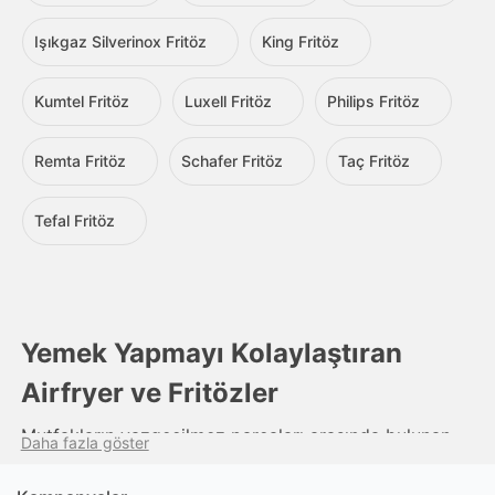
Işıkgaz Silverinox Fritöz
King Fritöz
Kumtel Fritöz
Luxell Fritöz
Philips Fritöz
Remta Fritöz
Schafer Fritöz
Taç Fritöz
Tefal Fritöz
Yemek Yapmayı Kolaylaştıran
Airfryer ve Fritözler
Mutfakların vazgeçilmez parçaları arasında bulunan
Daha fazla göster
airfryer modelleri, yemek yapmayı kolaylaştıran
önemli aletler arasında bulunur. Fritöz çeşitleri,