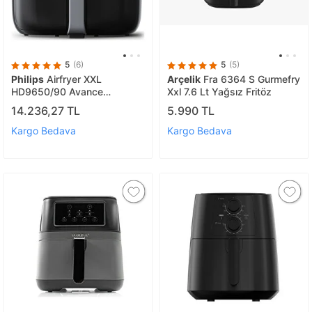
5
(6)
5
(5)
Philips
Airfryer XXL
Arçelik
Fra 6364 S Gurmefry
HD9650/90 Avance
Xxl 7.6 Lt Yağsız Fritöz
Collection Fritöz
14.236,27 TL
5.990 TL
Kargo Bedava
Kargo Bedava