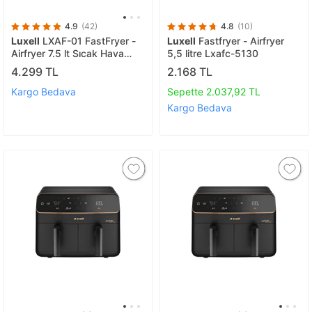
4.9
(42)
4.8
(10)
Luxell
LXAF-01 FastFryer -
Luxell
Fastfryer - Airfryer
Airfryer 7.5 lt Sıcak Hava
5,5 litre Lxafc-5130
Fritözü
4.299 TL
2.168 TL
Kargo Bedava
Sepette 2.037,92 TL
Kargo Bedava