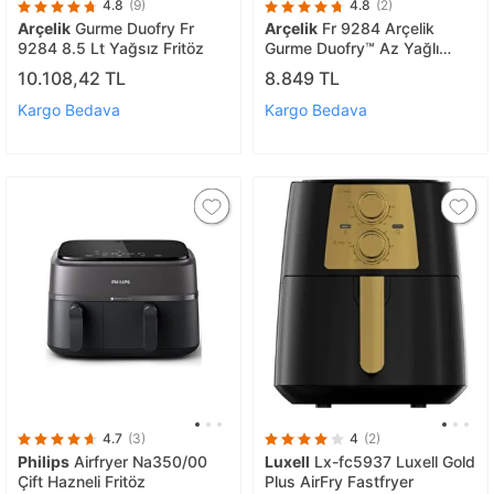
4.8
(9)
4.8
(2)
Arçelik
Gurme Duofry Fr
Arçelik
Fr 9284 Arçelik
9284 8.5 Lt Yağsız Fritöz
Gurme Duofry™ Az Yağlı
Fritöz
10.108,42 TL
8.849 TL
Kargo Bedava
Kargo Bedava
4.7
(3)
4
(2)
Philips
Airfryer Na350/00
Luxell
Lx-fc5937 Luxell Gold
Çift Hazneli Fritöz
Plus AirFry Fastfryer