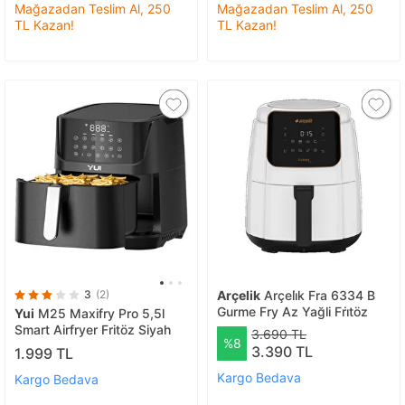
Mağazadan Teslim Al, 250
Mağazadan Teslim Al, 250
TL Kazan!
TL Kazan!
3
(2)
Arçelik
Arçeli̇k Fra 6334 B
Gurme Fry Az Yağli Fri̇töz
Yui
M25 Maxifry Pro 5,5l
Smart Airfryer Fritöz Siyah
3.690 TL
%8
3.390 TL
1.999 TL
Kargo Bedava
Kargo Bedava