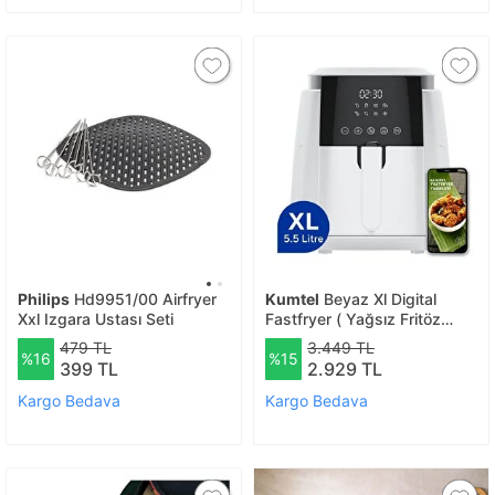
Philips
Hd9951/00 Airfryer
Kumtel
Beyaz Xl Digital
Xxl Izgara Ustası Seti
Fastfryer ( Yağsız Fritöz
Airfryer ) Haf-02
479 TL
3.449 TL
%16
%15
399 TL
2.929 TL
Kargo Bedava
Kargo Bedava