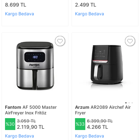
8.699 TL
2.499 TL
Kargo Bedava
Kargo Bedava
Fantom
AF 5000 Master
Arzum
AR2089 Airchef Air
AirFreyer Inox Fritöz
Fryer
3.059 TL
6.399,90 TL
%30
%33
2.119,90 TL
4.266 TL
Kargo Bedava
Kargo Bedava