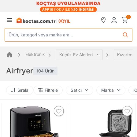
0
Ürün, kategori veya marka ara...
Elektronik
Küçük Ev Aletleri
Kızartma 
Airfryer
104 Ürün
Sırala
Filtrele
Satıcı
Marka
Ko