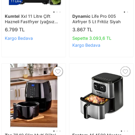
Kumtel
Xxl 11 Litre Çift
Dynamic
Life Pro 005
Hazneli Fastfryer (yağsız
Airfryer 5 Lt Fritöz Siyah
Fritöz Airfryer ) Haf-11
6.799 TL
3.867 TL
Kargo Bedava
Sepette 3.093,6 TL
Kargo Bedava