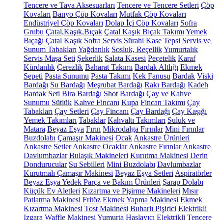
Tencere ve Tava Aksesuarları
Tencere ve Tencere Setleri
Çöp
Kovaları
Banyo Çöp Kovaları
Mutfak Çöp Kovaları
Endüstriyel Çöp Kovaları
Dolap İçi Çöp Kovaları
Sofra
Grubu
Çatal,Kaşık,Bıçak
Çatal Kaşık Bıçak Takımı
Yemek
Bıçağı
Çatal
Kaşık
Sofra Servis
Sürahi
Kase
Tepsi
Servis ve
Sunum Tabakları
Yağdanlık
Sosluk, Reçellik
Yumurtalık
Servis Maşa Seti
Şekerlik
Salata Kasesi
Peçetelik
Karaf
Kürdanlık
Çerezlik
Baharat Takımı
Bardak Altlığı
Ekmek
Sepeti
Pasta Sunumu
Pasta Takımı
Kek Fanusu
Bardak
Viski
Bardağı
Su Bardağı
Meşrubat Bardağı
Rakı Bardağı
Kadeh
Bardak Seti
Bira Bardağı
Shot Bardağı
Çay ve Kahve
Sunumu
Sütlük
Kahve Fincanı
Kupa
Fincan Takımı
Çay
Tabakları
Çay Setleri
Çay Fincanı
Çay Bardağı
Çay Kaşığı
Yemek Takımları
Tabaklar
Kahvaltı Takımları
Suluk ve
Matara
Beyaz Eşya
Fırın
Mikrodalga Fırınlar
Mini Fırınlar
Buzdolabı
Çamaşır Makinesi
Ocak
Ankastre Ürünleri
Ankastre Setler
Ankastre Ocaklar
Ankastre Fırınlar
Ankastre
Davlumbazlar
Bulaşık Makineleri
Kurutma Makinesi
Derin
Dondurucular
Su Sebilleri
Mini Buzdolabı
Davlumbazlar
Kurutmalı Çamaşır Makinesi
Beyaz Eşya Setleri
Aspiratörler
Beyaz Eşya Yedek Parça ve Bakım Ürünleri
Şarap Dolabı
Küçük Ev Aletleri
Kızartma ve Pişirme Makineleri
Mısır
Patlatma Makinesi
Fritöz
Ekmek Yapma Makinesi
Ekmek
Kızartma Makinesi
Tost Makinesi
Buharlı Pişirici
Elektrikli
Izgara
Waffle Makinesi
Yumurta Haşlayıcı
Elektrikli Tencere