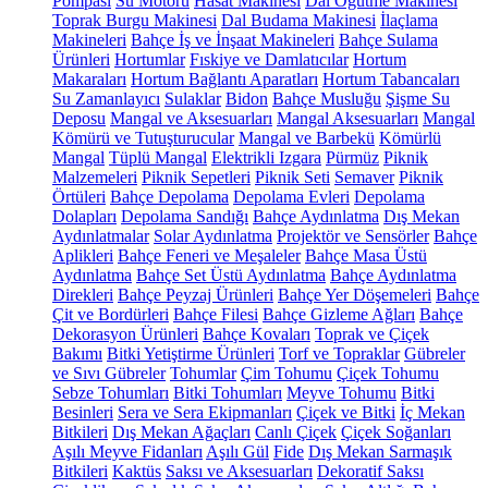
Pompası
Su Motoru
Hasat Makinesi
Dal Öğütme Makinesi
Toprak Burgu Makinesi
Dal Budama Makinesi
İlaçlama
Makineleri
Bahçe İş ve İnşaat Makineleri
Bahçe Sulama
Ürünleri
Hortumlar
Fıskiye ve Damlatıcılar
Hortum
Makaraları
Hortum Bağlantı Aparatları
Hortum Tabancaları
Su Zamanlayıcı
Sulaklar
Bidon
Bahçe Musluğu
Şişme Su
Deposu
Mangal ve Aksesuarları
Mangal Aksesuarları
Mangal
Kömürü ve Tutuşturucular
Mangal ve Barbekü
Kömürlü
Mangal
Tüplü Mangal
Elektrikli Izgara
Pürmüz
Piknik
Malzemeleri
Piknik Sepetleri
Piknik Seti
Semaver
Piknik
Örtüleri
Bahçe Depolama
Depolama Evleri
Depolama
Dolapları
Depolama Sandığı
Bahçe Aydınlatma
Dış Mekan
Aydınlatmalar
Solar Aydınlatma
Projektör ve Sensörler
Bahçe
Aplikleri
Bahçe Feneri ve Meşaleler
Bahçe Masa Üstü
Aydınlatma
Bahçe Set Üstü Aydınlatma
Bahçe Aydınlatma
Direkleri
Bahçe Peyzaj Ürünleri
Bahçe Yer Döşemeleri
Bahçe
Çit ve Bordürleri
Bahçe Filesi
Bahçe Gizleme Ağları
Bahçe
Dekorasyon Ürünleri
Bahçe Kovaları
Toprak ve Çiçek
Bakımı
Bitki Yetiştirme Ürünleri
Torf ve Topraklar
Gübreler
ve Sıvı Gübreler
Tohumlar
Çim Tohumu
Çiçek Tohumu
Sebze Tohumları
Bitki Tohumları
Meyve Tohumu
Bitki
Besinleri
Sera ve Sera Ekipmanları
Çiçek ve Bitki
İç Mekan
Bitkileri
Dış Mekan Ağaçları
Canlı Çiçek
Çiçek Soğanları
Aşılı Meyve Fidanları
Aşılı Gül
Fide
Dış Mekan Sarmaşık
Bitkileri
Kaktüs
Saksı ve Aksesuarları
Dekoratif Saksı