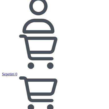
Sepetim
0