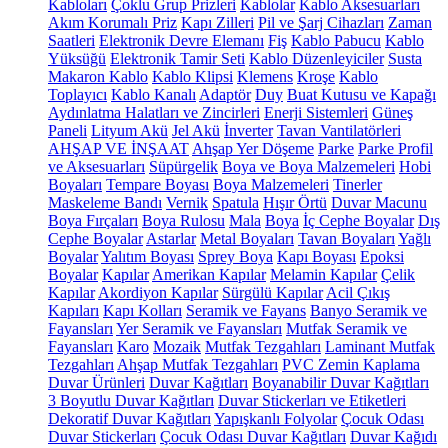
Kabloları
Çoklu Grup Prizleri
Kablolar
Kablo Aksesuarları
Akım Korumalı Priz
Kapı Zilleri
Pil ve Şarj Cihazları
Zaman
Saatleri
Elektronik Devre Elemanı
Fiş
Kablo Pabucu
Kablo
Yüksüğü
Elektronik Tamir Seti
Kablo Düzenleyiciler
Susta
Makaron Kablo
Kablo Klipsi
Klemens
Kroşe
Kablo
Toplayıcı
Kablo Kanalı
Adaptör
Duy
Buat Kutusu ve Kapağı
Aydınlatma Halatları ve Zincirleri
Enerji Sistemleri
Güneş
Paneli
Lityum Akü
Jel Akü
İnverter
Tavan Vantilatörleri
AHŞAP VE İNŞAAT
Ahşap Yer Döşeme
Parke
Parke Profil
ve Aksesuarları
Süpürgelik
Boya ve Boya Malzemeleri
Hobi
Boyaları
Tempare Boyası
Boya Malzemeleri
Tinerler
Maskeleme Bandı
Vernik
Spatula
Hışır Örtü
Duvar Macunu
Boya Fırçaları
Boya Rulosu
Mala
Boya
İç Cephe Boyalar
Dış
Cephe Boyalar
Astarlar
Metal Boyaları
Tavan Boyaları
Yağlı
Boyalar
Yalıtım Boyası
Sprey Boya
Kapı Boyası
Epoksi
Boyalar
Kapılar
Amerikan Kapılar
Melamin Kapılar
Çelik
Kapılar
Akordiyon Kapılar
Sürgülü Kapılar
Acil Çıkış
Kapıları
Kapı Kolları
Seramik ve Fayans
Banyo Seramik ve
Fayansları
Yer Seramik ve Fayansları
Mutfak Seramik ve
Fayansları
Karo
Mozaik
Mutfak Tezgahları
Laminant Mutfak
Tezgahları
Ahşap Mutfak Tezgahları
PVC Zemin Kaplama
Duvar Ürünleri
Duvar Kağıtları
Boyanabilir Duvar Kağıtları
3 Boyutlu Duvar Kağıtları
Duvar Stickerları ve Etiketleri
Dekoratif Duvar Kağıtları
Yapışkanlı Folyolar
Çocuk Odası
Duvar Stickerları
Çocuk Odası Duvar Kağıtları
Duvar Kağıdı