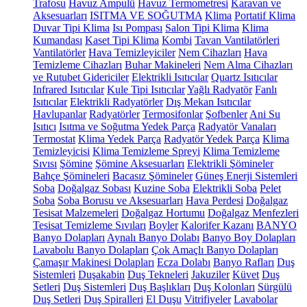
Trafosu
Havuz Ampulü
Havuz Termometresi
Karavan ve
Aksesuarları
ISITMA VE SOĞUTMA
Klima
Portatif Klima
Duvar Tipi Klima
Isı Pompası
Salon Tipi Klima
Klima
Kumandası
Kaset Tipi Klima
Kombi
Tavan Vantilatörleri
Vantilatörler
Hava Temizleyiciler
Nem Cihazları
Hava
Temizleme Cihazları
Buhar Makineleri
Nem Alma Cihazları
ve Rutubet Gidericiler
Elektrikli Isıtıcılar
Quartz Isıtıcılar
Infrared Isıtıcılar
Kule Tipi Isıtıcılar
Yağlı Radyatör
Fanlı
Isıtıcılar
Elektrikli Radyatörler
Dış Mekan Isıtıcılar
Havlupanlar
Radyatörler
Termosifonlar
Şofbenler
Ani Su
Isıtıcı
Isıtma ve Soğutma Yedek Parça
Radyatör Vanaları
Termostat
Klima Yedek Parça
Radyatör Yedek Parça
Klima
Temizleyicisi
Klima Temizleme Spreyi
Klima Temizleme
Sıvısı
Şömine
Şömine Aksesuarları
Elektrikli Şömineler
Bahçe Şömineleri
Bacasız Şömineler
Güneş Enerji Sistemleri
Soba
Doğalgaz Sobası
Kuzine Soba
Elektrikli Soba
Pelet
Soba
Soba Borusu ve Aksesuarları
Hava Perdesi
Doğalgaz
Tesisat Malzemeleri
Doğalgaz Hortumu
Doğalgaz Menfezleri
Tesisat Temizleme Sıvıları
Boyler
Kalorifer Kazanı
BANYO
Banyo Dolapları
Aynalı Banyo Dolabı
Banyo Boy Dolapları
Lavabolu Banyo Dolapları
Çok Amaçlı Banyo Dolapları
Çamaşır Makinesi Dolapları
Ecza Dolabı
Banyo Rafları
Duş
Sistemleri
Duşakabin
Duş Tekneleri
Jakuziler
Küvet
Duş
Setleri
Duş Sistemleri
Duş Başlıkları
Duş Kolonları
Sürgülü
Duş Setleri
Duş Spiralleri
El Duşu
Vitrifiyeler
Lavabolar