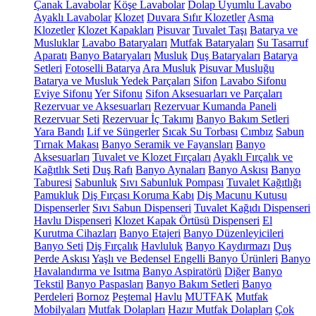
Çanak Lavabolar
Köşe Lavabolar
Dolap Uyumlu Lavabo
Ayaklı Lavabolar
Klozet
Duvara Sıfır Klozetler
Asma
Klozetler
Klozet Kapakları
Pisuvar
Tuvalet Taşı
Batarya ve
Musluklar
Lavabo Bataryaları
Mutfak Bataryaları
Su Tasarruf
Aparatı
Banyo Bataryaları
Musluk
Duş Bataryaları
Batarya
Setleri
Fotoselli Batarya
Ara Musluk
Pisuvar Musluğu
Batarya ve Musluk Yedek Parçaları
Sifon
Lavabo Sifonu
Eviye Sifonu
Yer Sifonu
Sifon Aksesuarları ve Parçaları
Rezervuar ve Aksesuarları
Rezervuar Kumanda Paneli
Rezervuar Seti
Rezervuar İç Takımı
Banyo Bakım Setleri
Yara Bandı
Lif ve Süngerler
Sıcak Su Torbası
Cımbız
Sabun
Tırnak Makası
Banyo Seramik ve Fayansları
Banyo
Aksesuarları
Tuvalet ve Klozet Fırçaları
Ayaklı Fırçalık ve
Kağıtlık Seti
Duş Rafı
Banyo Aynaları
Banyo Askısı
Banyo
Taburesi
Sabunluk
Sıvı Sabunluk Pompası
Tuvalet Kağıtlığı
Pamukluk
Diş Fırçası Koruma Kabı
Diş Macunu Kutusu
Dispenserler
Sıvı Sabun Dispenseri
Tuvalet Kağıdı Dispenseri
Havlu Dispenseri
Klozet Kapak Örtüsü Dispenseri
El
Kurutma Cihazları
Banyo Etajeri
Banyo Düzenleyicileri
Banyo Seti
Diş Fırçalık
Havluluk
Banyo Kaydırmazı
Duş
Perde Askısı
Yaşlı ve Bedensel Engelli Banyo Ürünleri
Banyo
Havalandırma ve Isıtma
Banyo Aspiratörü
Diğer
Banyo
Tekstil
Banyo Paspasları
Banyo Bakım Setleri
Banyo
Perdeleri
Bornoz
Peştemal
Havlu
MUTFAK
Mutfak
Mobilyaları
Mutfak Dolapları
Hazır Mutfak Dolapları
Çok