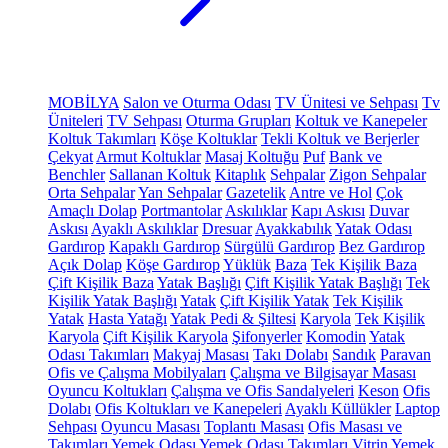
MOBİLYA
Salon ve Oturma Odası
TV Ünitesi ve Sehpası
Tv
Üniteleri
TV Sehpası
Oturma Grupları
Koltuk ve Kanepeler
Koltuk Takımları
Köşe Koltuklar
Tekli Koltuk ve Berjerler
Çekyat
Armut Koltuklar
Masaj Koltuğu
Puf
Bank ve
Benchler
Sallanan Koltuk
Kitaplık
Sehpalar
Zigon Sehpalar
Orta Sehpalar
Yan Sehpalar
Gazetelik
Antre ve Hol
Çok
Amaçlı Dolap
Portmantolar
Askılıklar
Kapı Askısı
Duvar
Askısı
Ayaklı Askılıklar
Dresuar
Ayakkabılık
Yatak Odası
Gardırop
Kapaklı Gardırop
Sürgülü Gardırop
Bez Gardırop
Açık Dolap
Köşe Gardırop
Yüklük
Baza
Tek Kişilik Baza
Çift Kişilik Baza
Yatak Başlığı
Çift Kişilik Yatak Başlığı
Tek
Kişilik Yatak Başlığı
Yatak
Çift Kişilik Yatak
Tek Kişilik
Yatak
Hasta Yatağı
Yatak Pedi & Şiltesi
Karyola
Tek Kişilik
Karyola
Çift Kişilik Karyola
Şifonyerler
Komodin
Yatak
Odası Takımları
Makyaj Masası
Takı Dolabı
Sandık
Paravan
Ofis ve Çalışma Mobilyaları
Çalışma ve Bilgisayar Masası
Oyuncu Koltukları
Çalışma ve Ofis Sandalyeleri
Keson
Ofis
Dolabı
Ofis Koltukları ve Kanepeleri
Ayaklı Küllükler
Laptop
Sehpası
Oyuncu Masası
Toplantı Masası
Ofis Masası ve
Takımları
Yemek Odası
Yemek Odası Takımları
Vitrin
Yemek