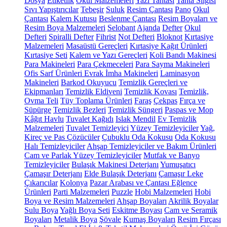
Dosya
Etiketlik
Okul Malzemeleri
Yazı Tahtası
Tahta Silgisi
Sıvı Yapıştırıcılar
Tebeşir
Suluk
Resim Çantası
Pano
Okul
Çantası
Kalem Kutusu
Beslenme Çantası
Resim Boyaları ve
Resim Boya Malzemeleri
Selobant
Ajanda
Defter
Okul
Defteri
Spiralli Defter
Fihrist
Not Defteri
Bloknot
Kırtasiye
Malzemeleri
Masaüstü Gereçleri
Kırtasiye Kağıt Ürünleri
Kırtasiye Seti
Kalem ve Yazı Gereçleri
Koli Bandı Makinesi
Para Makineleri
Para Çekmeceleri
Para Sayma Makineleri
Ofis Sarf Ürünleri
Evrak İmha Makineleri
Laminasyon
Makineleri
Barkod Okuyucu
Temizlik Gereçleri ve
Ekipmanları
Temizlik Eldiveni
Temizlik Kovası
Temizlik,
Ovma Teli
Tüy Toplama Ürünleri
Faraş
Çekpas
Fırça ve
Süpürge
Temizlik Bezleri
Temizlik Süngeri
Paspas ve Mop
Kâğıt Havlu
Tuvalet Kağıdı
Islak Mendil
Ev Temizlik
Malzemeleri
Tuvalet Temizleyici
Yüzey Temizleyiciler
Yağ,
Kireç ve Pas Çözücüler
Çubuklu Oda Kokusu
Oda Kokusu
Halı Temizleyiciler
Ahşap Temizleyiciler ve Bakım Ürünleri
Cam ve Parlak Yüzey Temizleyiciler
Mutfak ve Banyo
Temizleyiciler
Bulaşık Makinesi Deterjanı
Yumuşatıcı
Çamaşır Deterjanı
Elde Bulaşık Deterjanı
Çamaşır Leke
Çıkarıcılar
Kolonya
Pazar Arabası ve Çantası
Eğlence
Ürünleri
Parti Malzemeleri
Puzzle
Hobi Malzemeleri
Hobi
Boya ve Resim Malzemeleri
Ahşap Boyaları
Akrilik Boyalar
Sulu Boya
Yağlı Boya Seti
Eskitme Boyası
Cam ve Seramik
Boyaları
Metalik Boya
Şövale
Kumaş Boyaları
Resim Fırçası