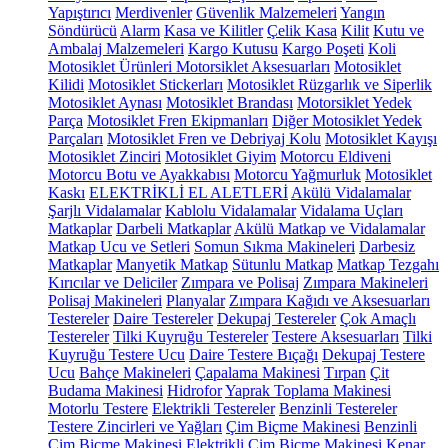
Yapıştırıcı
Merdivenler
Güvenlik Malzemeleri
Yangın
Söndürücü
Alarm
Kasa ve Kilitler
Çelik Kasa
Kilit
Kutu ve
Ambalaj Malzemeleri
Kargo Kutusu
Kargo Poşeti
Koli
Motosiklet Ürünleri
Motorsiklet Aksesuarları
Motosiklet
Kilidi
Motosiklet Stickerları
Motosiklet Rüzgarlık ve Siperlik
Motosiklet Aynası
Motosiklet Brandası
Motorsiklet Yedek
Parça
Motosiklet Fren Ekipmanları
Diğer Motosiklet Yedek
Parçaları
Motosiklet Fren ve Debriyaj Kolu
Motosiklet Kayışı
Motosiklet Zinciri
Motosiklet Giyim
Motorcu Eldiveni
Motorcu Botu ve Ayakkabısı
Motorcu Yağmurluk
Motosiklet
Kaskı
ELEKTRİKLİ EL ALETLERİ
Akülü Vidalamalar
Şarjlı Vidalamalar
Kablolu Vidalamalar
Vidalama Uçları
Matkaplar
Darbeli Matkaplar
Akülü Matkap ve Vidalamalar
Matkap Ucu ve Setleri
Somun Sıkma Makineleri
Darbesiz
Matkaplar
Manyetik Matkap
Sütunlu Matkap
Matkap Tezgahı
Kırıcılar ve Deliciler
Zımpara ve Polisaj
Zımpara Makineleri
Polisaj Makineleri
Planyalar
Zımpara Kağıdı ve Aksesuarları
Testereler
Daire Testereler
Dekupaj Testereler
Çok Amaçlı
Testereler
Tilki Kuyruğu Testereler
Testere Aksesuarları
Tilki
Kuyruğu Testere Ucu
Daire Testere Bıçağı
Dekupaj Testere
Ucu
Bahçe Makineleri
Çapalama Makinesi
Tırpan
Çit
Budama Makinesi
Hidrofor
Yaprak Toplama Makinesi
Motorlu Testere
Elektrikli Testereler
Benzinli Testereler
Testere Zincirleri ve Yağları
Çim Biçme Makinesi
Benzinli
Çim Biçme Makinesi
Elektrikli Çim Biçme Makinesi
Kenar