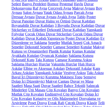
Setleri
Banyo Perdeleri
Bornoz
Peştemal
Havlu
Duvar
Dekorasyonu
Raf
Ayna
Çerçeveli Ayna
Makyaj Aynası
Boy
Aynası
Salon Aynası
Yatak Odası Aynası
Parçalı Ayna
Dresuar Aynası
Duvar Aynası
Ayaklı Ayna
Tablo
Poster
Duvar Panoları
Duvar Halısı ve Örtüsü
Duvar Kağıtları
Boyanabilir Duvar Kağıtları
3 Boyutlu Duvar Kağıtları
Duvar
Stickerları ve Etiketleri
Dekoratif Duvar Kağıtları
Yapışkanlı
Folyolar
Çocuk Odası Duvar Stickerları
Çocuk Odası Duvar
Kağıtları
Duvar Kağıdı Yapıştırıcısı
Poster Duvar Kağıtları
Ev
Düzenleme ve Saklama
Sepetler
Mutfak Sepeti
Çok Amaçlı
Sepetler
Dekoratif Sepetler
Çamaşır Sepetleri
Kutular
Makyaj
Kutusu ve Organizerleri
Plastik Kutular
Kumaş Kutular
Ayakkabı Kutuları
Oyuncak Kutuları
Saklama Kutusu
Dekoratif Kutu
Takı Kutusu
Çamaşır Kurutma Askısı
Saklama Hurçları
Hurçlar
Vakumlu Hurçlar
Halı Hurcu
Askılar
Elbise ve Aksesuar Askıları
Dekoratif Askılar
Kapı
Arkası Askıları
Yapışkanlı Askılar
Vestiyer Askısı
Takı Askısı
Bavul İçi Düzenleyici
Kurutma Makinesi Topu
Şemsiye
Dolap İçi Düzenleyici
Makyaj Çantası
Duvar ve Masa
Saatleri
Masa Saati
Duvar Saatleri
Bahçe Tekstili
Salıncak
Minderleri
Ütü Masası
Çöp Kovaları
Banyo Çöp Kovaları
Mutfak Çöp Kovaları
Endüstriyel Çöp Kovaları
Dolap İçi
Çöp Kovaları
Kırtasiye ve Ofis Malzemeleri
Dosyalama ve
Arşivleme
Poşet Dosya
Evrak Rafı
Çıtçıtlı Dosya
Klasör
Telli