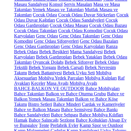
Masası Sandalyesi
Konsol
Servis Masaları
Masa ve Masa
Takımları
Yemek Masası ve Takımları
Mutfak Masası ve
Takımları
Çocuk Odası
Çocuk Odası Duvar Stickerları
Çocuk
Odası Duvar Kağıtları
Çocuk Odası Sandalyeleri
Çocuk
Odası Gardıropları
Çocuk Odası Masası
Çocuk Odası Bazası
Çocuk Odası Takımları
Çocuk Odası Komodini
Çocuk Odası
Karyolaları
Genç Odası
Genç Odası Takımları
Genç Odası
Komodini
Genç Odası Şifonyerleri
Genç Odası Bazaları
Genç Odası Gardıropları
Genç Odası Karyolaları
Ranza
Bebek Odası
Bebek Beşikleri
Mama Sandalyesi
Bebek
Karyolaları
Bebek Gardıropları
Bebek Yatakları
Bebek Odası
Takımları
Oyuncak Dolabı
Bebek Şifonyer
Bebek Odası
Tekstili
Bebek Yorganı
Bebek Çarşafı
Bebek Nevresim
Takımı
Bebek Battaniyesi
Bebek Uyku Seti
Mobilya
Aksesuarları
Mobilya Yedek Parçaları
Mobilya Kulpları
Raf
Ayakları
Keçeler
Masa Ayağı
Mobilya Ayağı
BAHÇE,BALKON VE OUTDOOR
Bahçe Mobilyaları
Bahçe Takımları
Balkon ve Bahçe Oturma Grubu
Bahçe ve
Balkon Yemek Masası Takımları
Balkon ve Bahçe Köşe
Takımı
Bistro Setleri
Bahçe Minderi
Çardak ve Kameriyeler
Bahçe ve Balkon Masası
Bahçe Şemsiyesi
Bahçe Bankı
Bahçe Sandalyeleri
Bahçe Sehpası
Bahçe Mobilya Kılıfları
Hamak
Bahçe Salıncağı
Şezlong
Bahçe Koltukları
Ahşap Ev
ve Bungalov
Tente
Prefabrik Evler
Kamp Spor ve Outdoor
Kamp Malzemeleri
Çadırlar
Kamp Sandalyesi
Uyku Tulumu