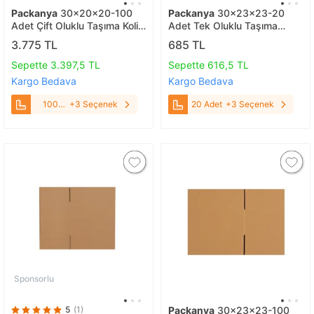
Packanya
30x20x20-100
Packanya
30x23x23-20
Adet Çift Oluklu Taşıma Kolisi
Adet Tek Oluklu Taşıma
100 Adet
Kolisi 20 Adet
3.775 TL
685 TL
Sepette 3.397,5 TL
Sepette 616,5 TL
Kargo Bedava
Kargo Bedava
100
+3 Seçenek
20 Adet
+3 Seçenek
Adet
Sponsorlu
5
(1)
Packanya
30x23x23-100