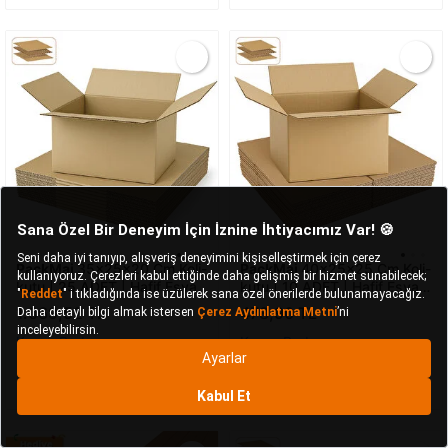
PackMai
35x25x20 Cm Koli-
PackMai
40x25x25 Cm Koli-
kutu | 25 ADET | Hafif Eşya
kutu | 10 ADET | Hafif Eşya
Kolisi Tek Oluklu 3mm Karton
Kolisi Tek Oluklu 3mm Karton
1.069,52 TL
478,90 TL
Kutu 25 Adet
Kutu 10 Adet
Kargo Bedava
Kargo Bedava
25 Adet
+2 Seçenek
10 Adet
+1 Seçenek