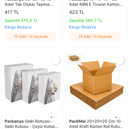
Adet Tek Oluklu Taşıma
Adet Kilitli E Ticaret Karton
Kolisi 10 Adet
Kargo Kutusu 25 Adet
417 TL
423 TL
Sepette 375,3 TL
Sepette 380,7 TL
Kargo Bedava
Kargo Bedava
10 Adet
+3 Seçenek
25 Adet
+5 Seçenek
Packanya
Gelin Bohçası -
PackMai
20x20x20 Cm 10
Gelin Kutusu - Çeyiz Kutusu-
Adet Kraft Karton Koli Kutu