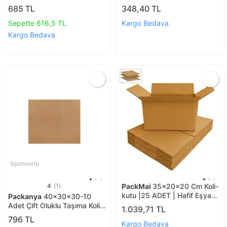
Hediye Seti - Tesettürlü Gelin
Tek Oluklu 4 Mm E-ticaret
685 TL
348,40 TL
Kutusu 3'lü Set
Kargo Kutusu
Sepette 616,5 TL
Kargo Bedava
Kargo Bedava
Sponsorlu
4
(1)
PackMai
35x20x20 Cm Koli-
kutu |25 ADET | Hafif Eşya
Packanya
40x30x30-10
Kolisi Tek Oluklu 3mm Karton
Adet Çift Oluklu Taşıma Kolisi
1.039,71 TL
Kutu 25 Adet
10 Adet
796 TL
Kargo Bedava