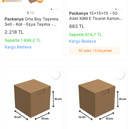
Sponsorlu
5
(1)
Packanya
15x15x15 - 50
Adet Kilitli E Ticaret Karton
Packanya
Orta Boy Taşınma
Kargo Kutusu 50 adet
Seti - Koli - Eşya Taşıma -
683 TL
Taşıma Kolisi
2.218 TL
Sepette 614,7 TL
Sepette 1.996,2 TL
Kargo Bedava
Kargo Bedava
50 adet
+5 Seçenek