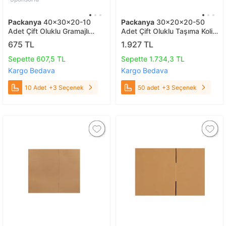
Packanya
40x30x20-10
Packanya
30x20x20-50
Adet Çift Oluklu Gramajlı
Adet Çift Oluklu Taşıma Kolisi
Koliler 10 Adet
50 adet
675 TL
1.927 TL
Sepette 607,5 TL
Sepette 1.734,3 TL
Kargo Bedava
Kargo Bedava
10 Adet
+3 Seçenek
50 adet
+3 Seçenek