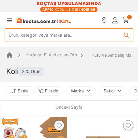
0
Ürün, kategori veya marka ara...
Hırdavat El Aletleri ve Oto
Kutu ve Ambalaj Malze
Koli
220 Ürün
Sırala
Filtrele
Marka
Satıcı
De
Önceki Sayfa