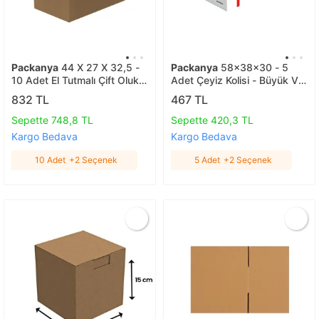
Packanya
44 X 27 X 32,5 -
Packanya
58x38x30 - 5
10 Adet El Tutmalı Çift Oluklu
Adet Çeyiz Kolisi - Büyük Ve
Taşıma Kolisi 10 Adet
Sağlam 5 Adet
832 TL
467 TL
Sepette 748,8 TL
Sepette 420,3 TL
Kargo Bedava
Kargo Bedava
10 Adet
+2 Seçenek
5 Adet
+2 Seçenek