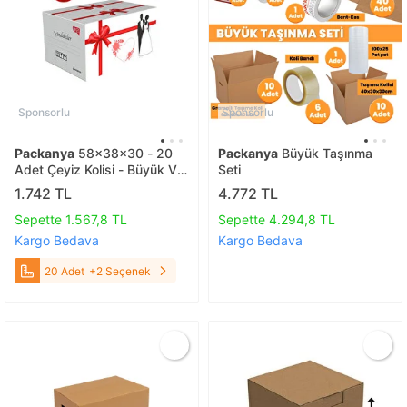
Sponsorlu
Sponsorlu
Packanya
58x38x30 - 20
Packanya
Büyük Taşınma
Adet Çeyiz Kolisi - Büyük Ve
Seti
Sağlam 20 Adet
1.742 TL
4.772 TL
Sepette 1.567,8 TL
Sepette 4.294,8 TL
Kargo Bedava
Kargo Bedava
20 Adet
+2 Seçenek