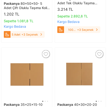
Adet Tek Oluklu Taşıma
Packanya
80x50x50- 5
Kolisi 100 Adet
Adet Çift Oluklu Taşıma Kolisi
3.214 TL
5 Adet
1.202 TL
Sepette 2.892,6 TL
Sepette 1.081,8 TL
Kargo Bedava
Kargo Bedava
100
+3 Seçenek
Adet
5 Adet
+3 Seçenek
Packanya
35x25x15-10
Packanya
40x30x20-20