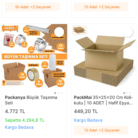
50 Adet
+2 Seçenek
10 Adet
+2 Seçenek
Sponsorlu
Packanya
Büyük Taşınma
PackMai
35x25x20 Cm Koli-
Seti
kutu | 10 ADET | Hafif Eşya
Kolisi Tek Oluklu 3mm Karton
4.772 TL
449,20 TL
Kutu 10 Adet
Sepette 4.294,8 TL
Kargo Bedava
Kargo Bedava
10 Adet
+2 Seçenek