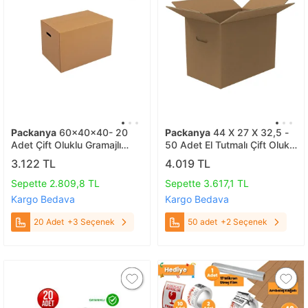
Packanya
60x40x40- 20
Packanya
44 X 27 X 32,5 -
Adet Çift Oluklu Gramajlı
50 Adet El Tutmalı Çift Oluklu
Koliler 20 Adet
Taşıma Kolisi 50 adet
3.122 TL
4.019 TL
Sepette 2.809,8 TL
Sepette 3.617,1 TL
Kargo Bedava
Kargo Bedava
20 Adet
+3 Seçenek
50 adet
+2 Seçenek