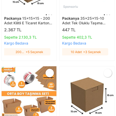
Sponsorlu
Packanya
15x15x15 - 200
Packanya
35x25x15-10
Adet Kilitli E Ticaret Karton
Adet Tek Oluklu Taşıma
Kargo Kutusu 200 Adet
Kolisi 10 Adet
2.367 TL
447 TL
Sepette 2.130,3 TL
Sepette 402,3 TL
Kargo Bedava
Kargo Bedava
200
+5 Seçenek
10 Adet
+3 Seçenek
Adet