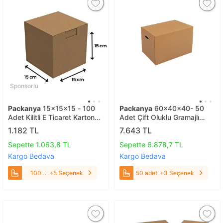
Sponsorlu
Packanya
15x15x15 - 100
Packanya
60x40x40- 50
Adet Kilitli E Ticaret Karton
Adet Çift Oluklu Gramajlı
Kargo Kutusu 100 Adet
Koliler 50 adet
1.182 TL
7.643 TL
Sepette 1.063,8 TL
Sepette 6.878,7 TL
Kargo Bedava
Kargo Bedava
100
+5 Seçenek
50 adet
+3 Seçenek
Adet