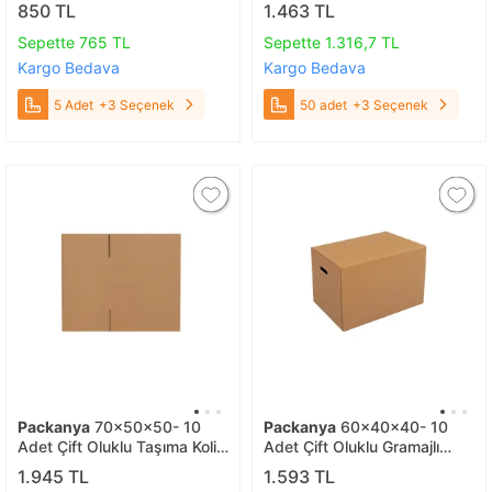
Koliler 5 Adet
Kolisi 50 adet
850 TL
1.463 TL
Sepette 765 TL
Sepette 1.316,7 TL
Kargo Bedava
Kargo Bedava
5 Adet
+3 Seçenek
50 adet
+3 Seçenek
Packanya
70x50x50- 10
Packanya
60x40x40- 10
Adet Çift Oluklu Taşıma Kolisi
Adet Çift Oluklu Gramajlı
10 Adet
Koliler 10 Adet
1.945 TL
1.593 TL