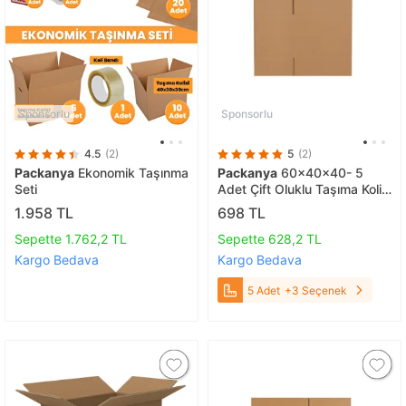
Sponsorlu
Sponsorlu
4.5
(2)
5
(2)
Packanya
Ekonomik Taşınma
Packanya
60x40x40- 5
Seti
Adet Çift Oluklu Taşıma Kolisi
5 Adet
1.958 TL
698 TL
Sepette 1.762,2 TL
Sepette 628,2 TL
Kargo Bedava
Kargo Bedava
5 Adet
+3 Seçenek