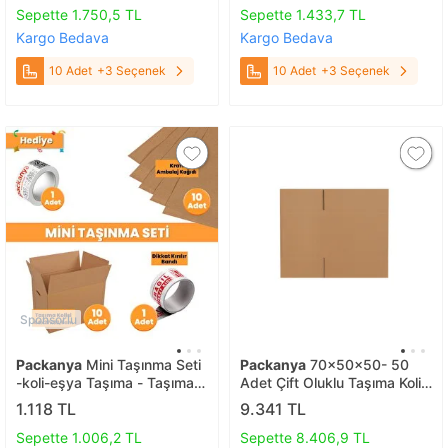
Sepette 1.750,5 TL
Sepette 1.433,7 TL
Kargo Bedava
Kargo Bedava
10 Adet
+3 Seçenek
10 Adet
+3 Seçenek
Sponsorlu
Packanya
Mini Taşınma Seti
Packanya
70x50x50- 50
-koli-eşya Taşıma - Taşıma
Adet Çift Oluklu Taşıma Kolisi
Kolisi
50 adet
1.118 TL
9.341 TL
Sepette 1.006,2 TL
Sepette 8.406,9 TL