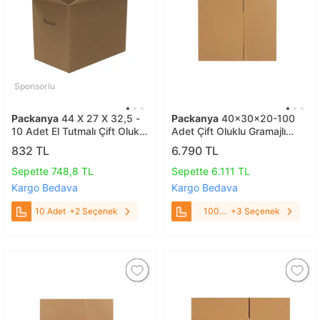
Sponsorlu
Packanya
44 X 27 X 32,5 -
Packanya
40x30x20-100
10 Adet El Tutmalı Çift Oluklu
Adet Çift Oluklu Gramajlı
Taşıma Kolisi 10 Adet
Koliler 100 Adet
832 TL
6.790 TL
Sepette 748,8 TL
Sepette 6.111 TL
Kargo Bedava
Kargo Bedava
10 Adet
+2 Seçenek
100
+3 Seçenek
Adet