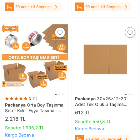
50 adet
+3 Seçenek
50 adet
+3 Seçenek
Sponsorlu
5
(1)
Packanya
30x25x12-20
Adet Tek Oluklu Taşıma
Packanya
Orta Boy Taşınma
Kolisi 20 Adet
Seti - Koli - Eşya Taşıma -
612 TL
Taşıma Kolisi
2.218 TL
Sepette 550,8 TL
Sepette 1.996,2 TL
Kargo Bedava
Kargo Bedava
20 Adet
+3 Seçenek