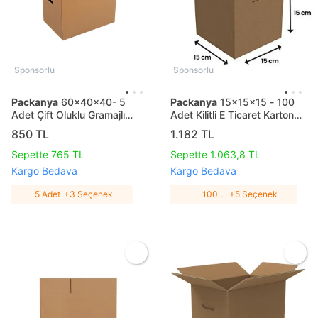
Sponsorlu
Sponsorlu
Packanya
60x40x40- 5
Packanya
15x15x15 - 100
Adet Çift Oluklu Gramajlı
Adet Kilitli E Ticaret Karton
Koliler 5 Adet
Kargo Kutusu 100 Adet
850 TL
1.182 TL
Sepette 765 TL
Sepette 1.063,8 TL
Kargo Bedava
Kargo Bedava
5 Adet
+3 Seçenek
100
+5 Seçenek
Adet