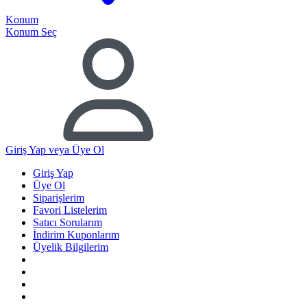
Konum
Konum Seç
Giriş Yap
veya Üye Ol
Giriş Yap
Üye Ol
Siparişlerim
Favori Listelerim
Satıcı Sorularım
İndirim Kuponlarım
Üyelik Bilgilerim