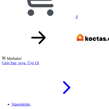
0
👋
Merhaba!
Giriş Yap veya Üye Ol
Siparişlerim