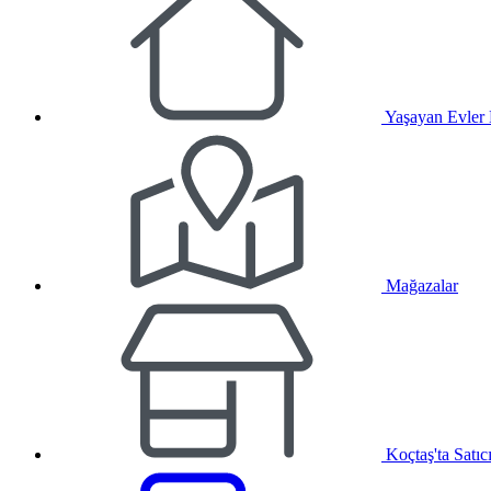
Yaşayan Evler
Mağazalar
Koçtaş'ta Satıc