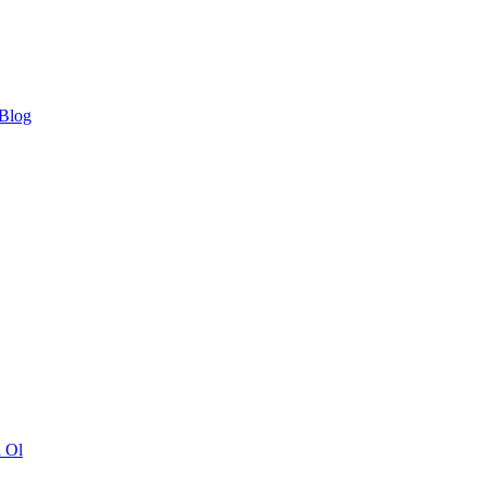
 Blog
ı Ol