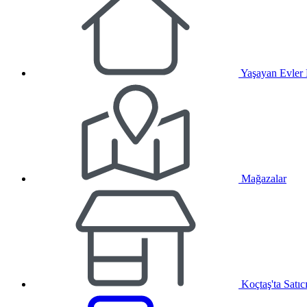
Yaşayan Evler
Mağazalar
Koçtaş'ta Satıc