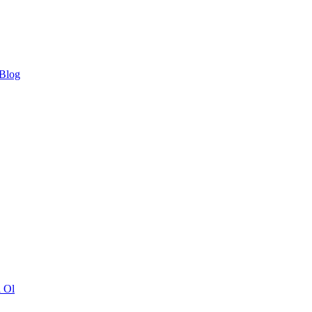
 Blog
ı Ol