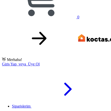
0
👋
Merhaba!
Giriş Yap veya Üye Ol
Siparişlerim