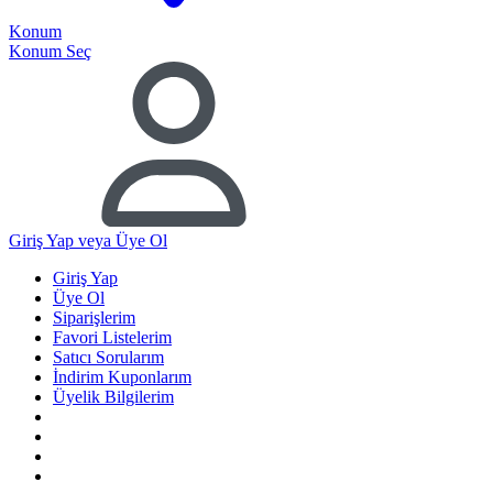
Konum
Konum Seç
Giriş Yap
veya Üye Ol
Giriş Yap
Üye Ol
Siparişlerim
Favori Listelerim
Satıcı Sorularım
İndirim Kuponlarım
Üyelik Bilgilerim