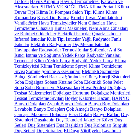
Trafosu
Havuz Ampulü
Havuz Termometresi
Karavan ve
Aksesuarları
ISITMA VE SOĞUTMA
Klima
Portatif Klima
Duvar Tipi Klima
Isı Pompası
Salon Tipi Klima
Klima
Kumandası
Kaset Tipi Klima
Kombi
Tavan Vantilatörleri
Vantilatörler
Hava Temizleyiciler
Nem Cihazları
Hava
Temizleme Cihazları
Buhar Makineleri
Nem Alma Cihazları
ve Rutubet Gidericiler
Elektrikli Isıtıcılar
Quartz Isıtıcılar
Infrared Isıtıcılar
Kule Tipi Isıtıcılar
Yağlı Radyatör
Fanlı
Isıtıcılar
Elektrikli Radyatörler
Dış Mekan Isıtıcılar
Havlupanlar
Radyatörler
Termosifonlar
Şofbenler
Ani Su
Isıtıcı
Isıtma ve Soğutma Yedek Parça
Radyatör Vanaları
Termostat
Klima Yedek Parça
Radyatör Yedek Parça
Klima
Temizleyicisi
Klima Temizleme Spreyi
Klima Temizleme
Sıvısı
Şömine
Şömine Aksesuarları
Elektrikli Şömineler
Bahçe Şömineleri
Bacasız Şömineler
Güneş Enerji Sistemleri
Soba
Doğalgaz Sobası
Kuzine Soba
Elektrikli Soba
Pelet
Soba
Soba Borusu ve Aksesuarları
Hava Perdesi
Doğalgaz
Tesisat Malzemeleri
Doğalgaz Hortumu
Doğalgaz Menfezleri
Tesisat Temizleme Sıvıları
Boyler
Kalorifer Kazanı
BANYO
Banyo Dolapları
Aynalı Banyo Dolabı
Banyo Boy Dolapları
Lavabolu Banyo Dolapları
Çok Amaçlı Banyo Dolapları
Çamaşır Makinesi Dolapları
Ecza Dolabı
Banyo Rafları
Duş
Sistemleri
Duşakabin
Duş Tekneleri
Jakuziler
Küvet
Duş
Setleri
Duş Sistemleri
Duş Başlıkları
Duş Kolonları
Sürgülü
Duş Setleri
Duş Spiralleri
El Duşu
Vitrifiyeler
Lavabolar