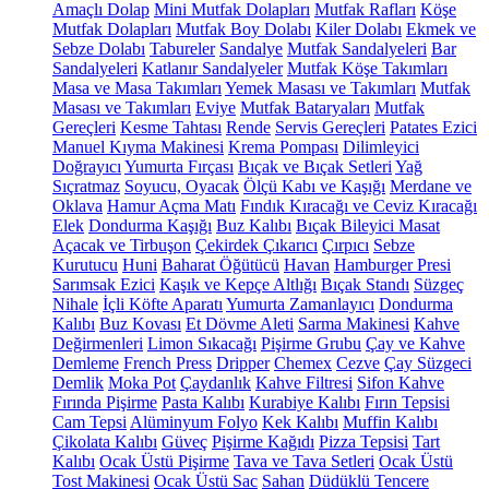
Amaçlı Dolap
Mini Mutfak Dolapları
Mutfak Rafları
Köşe
Mutfak Dolapları
Mutfak Boy Dolabı
Kiler Dolabı
Ekmek ve
Sebze Dolabı
Tabureler
Sandalye
Mutfak Sandalyeleri
Bar
Sandalyeleri
Katlanır Sandalyeler
Mutfak Köşe Takımları
Masa ve Masa Takımları
Yemek Masası ve Takımları
Mutfak
Masası ve Takımları
Eviye
Mutfak Bataryaları
Mutfak
Gereçleri
Kesme Tahtası
Rende
Servis Gereçleri
Patates Ezici
Manuel Kıyma Makinesi
Krema Pompası
Dilimleyici
Doğrayıcı
Yumurta Fırçası
Bıçak ve Bıçak Setleri
Yağ
Sıçratmaz
Soyucu, Oyacak
Ölçü Kabı ve Kaşığı
Merdane ve
Oklava
Hamur Açma Matı
Fındık Kıracağı ve Ceviz Kıracağı
Elek
Dondurma Kaşığı
Buz Kalıbı
Bıçak Bileyici Masat
Açacak ve Tirbuşon
Çekirdek Çıkarıcı
Çırpıcı
Sebze
Kurutucu
Huni
Baharat Öğütücü
Havan
Hamburger Presi
Sarımsak Ezici
Kaşık ve Kepçe Altlığı
Bıçak Standı
Süzgeç
Nihale
İçli Köfte Aparatı
Yumurta Zamanlayıcı
Dondurma
Kalıbı
Buz Kovası
Et Dövme Aleti
Sarma Makinesi
Kahve
Değirmenleri
Limon Sıkacağı
Pişirme Grubu
Çay ve Kahve
Demleme
French Press
Dripper
Chemex
Cezve
Çay Süzgeci
Demlik
Moka Pot
Çaydanlık
Kahve Filtresi
Sifon Kahve
Fırında Pişirme
Pasta Kalıbı
Kurabiye Kalıbı
Fırın Tepsisi
Cam Tepsi
Alüminyum Folyo
Kek Kalıbı
Muffin Kalıbı
Çikolata Kalıbı
Güveç
Pişirme Kağıdı
Pizza Tepsisi
Tart
Kalıbı
Ocak Üstü Pişirme
Tava ve Tava Setleri
Ocak Üstü
Tost Makinesi
Ocak Üstü Sac
Sahan
Düdüklü Tencere