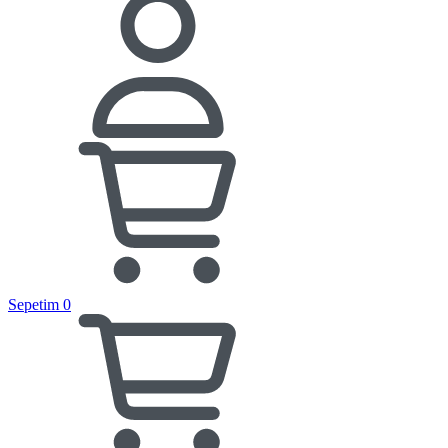
Sepetim
0