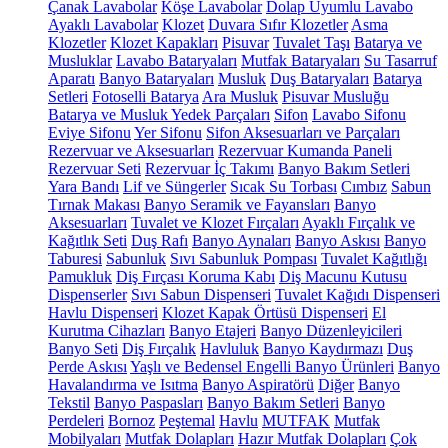
Çanak Lavabolar
Köşe Lavabolar
Dolap Uyumlu Lavabo
Ayaklı Lavabolar
Klozet
Duvara Sıfır Klozetler
Asma
Klozetler
Klozet Kapakları
Pisuvar
Tuvalet Taşı
Batarya ve
Musluklar
Lavabo Bataryaları
Mutfak Bataryaları
Su Tasarruf
Aparatı
Banyo Bataryaları
Musluk
Duş Bataryaları
Batarya
Setleri
Fotoselli Batarya
Ara Musluk
Pisuvar Musluğu
Batarya ve Musluk Yedek Parçaları
Sifon
Lavabo Sifonu
Eviye Sifonu
Yer Sifonu
Sifon Aksesuarları ve Parçaları
Rezervuar ve Aksesuarları
Rezervuar Kumanda Paneli
Rezervuar Seti
Rezervuar İç Takımı
Banyo Bakım Setleri
Yara Bandı
Lif ve Süngerler
Sıcak Su Torbası
Cımbız
Sabun
Tırnak Makası
Banyo Seramik ve Fayansları
Banyo
Aksesuarları
Tuvalet ve Klozet Fırçaları
Ayaklı Fırçalık ve
Kağıtlık Seti
Duş Rafı
Banyo Aynaları
Banyo Askısı
Banyo
Taburesi
Sabunluk
Sıvı Sabunluk Pompası
Tuvalet Kağıtlığı
Pamukluk
Diş Fırçası Koruma Kabı
Diş Macunu Kutusu
Dispenserler
Sıvı Sabun Dispenseri
Tuvalet Kağıdı Dispenseri
Havlu Dispenseri
Klozet Kapak Örtüsü Dispenseri
El
Kurutma Cihazları
Banyo Etajeri
Banyo Düzenleyicileri
Banyo Seti
Diş Fırçalık
Havluluk
Banyo Kaydırmazı
Duş
Perde Askısı
Yaşlı ve Bedensel Engelli Banyo Ürünleri
Banyo
Havalandırma ve Isıtma
Banyo Aspiratörü
Diğer
Banyo
Tekstil
Banyo Paspasları
Banyo Bakım Setleri
Banyo
Perdeleri
Bornoz
Peştemal
Havlu
MUTFAK
Mutfak
Mobilyaları
Mutfak Dolapları
Hazır Mutfak Dolapları
Çok