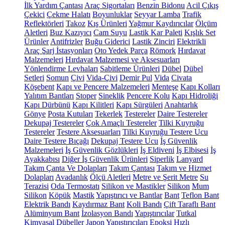
İlk Yardım Çantası
Araç Sigortaları
Benzin Bidonu
Acil Çıkış
Çekici
Çekme Halatı
Boyunluklar
Seyyar Lamba
Trafik
Reflektörleri
Takoz
Kış Ürünleri
Yağmur Kaydırıcılar
Ölçüm
Aletleri
Buz Kazıyıcı
Cam Suyu
Lastik Kar Paleti
Kışlık Set
Ürünler
Antifrizler
Buğu Giderici
Lastik Zinciri
Elektrikli
Araç Şarj İstasyonları
Oto Yedek Parça
Römork
Hırdavat
Malzemeleri
Hırdavat Malzemesi ve Aksesuarları
Yönlendirme Levhaları
Sabitleme Ürünleri
Dübel
Dübel
Setleri
Somun
Çivi
Vida-Çivi
Demir Pul
Vida
Civata
Köşebent
Kapı ve Pencere Malzemeleri
Menteşe
Kapı Kolları
Yalıtım Bantları
Stoper
Sineklik
Pencere Kolu
Kapı Hidroliği
Kapı Dürbünü
Kapı Kilitleri
Kapı Sürgüleri
Anahtarlık
Gönye
Posta Kutuları
Tekerlek
Testereler
Daire Testereler
Dekupaj Testereler
Çok Amaçlı Testereler
Tilki Kuyruğu
Testereler
Testere Aksesuarları
Tilki Kuyruğu Testere Ucu
Daire Testere Bıçağı
Dekupaj Testere Ucu
İş Güvenlik
Malzemeleri
İş Güvenlik Gözlükleri
İş Eldiveni
İş Elbisesi
İş
Ayakkabısı
Diğer İş Güvenlik Ürünleri
Siperlik
Lanyard
Takım Çanta Ve Dolapları
Takım Çantası
Takım ve Hizmet
Dolapları
Avadanlık
Ölçü Aletleri
Metre ve Şerit Metre
Su
Terazisi
Oda Termostatı
Silikon ve Mastikler
Silikon
Mum
Silikon
Köpük
Mastik
Yapıştırıcı ve Bantlar
Bant
Teflon Bant
Elektrik Bandı
Kaydırmaz Bant
Koli Bandı
Çift Taraflı Bant
Alüminyum Bant
İzolasyon Bandı
Yapıştırıcılar
Tutkal
Kimyasal Dübeller
Japon Yapıştırıcıları
Epoksi
Hızlı