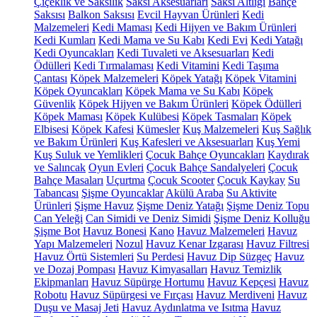
Çiçeklik ve Saksılık
Saksı Aksesuarları
Saksı Altlığı
Bahçe
Saksısı
Balkon Saksısı
Evcil Hayvan Ürünleri
Kedi
Malzemeleri
Kedi Maması
Kedi Hijyen ve Bakım Ürünleri
Kedi Kumları
Kedi Mama ve Su Kabı
Kedi Evi
Kedi Yatağı
Kedi Oyuncakları
Kedi Tuvaleti ve Aksesuarları
Kedi
Ödülleri
Kedi Tırmalaması
Kedi Vitamini
Kedi Taşıma
Çantası
Köpek Malzemeleri
Köpek Yatağı
Köpek Vitamini
Köpek Oyuncakları
Köpek Mama ve Su Kabı
Köpek
Güvenlik
Köpek Hijyen ve Bakım Ürünleri
Köpek Ödülleri
Köpek Maması
Köpek Kulübesi
Köpek Tasmaları
Köpek
Elbisesi
Köpek Kafesi
Kümesler
Kuş Malzemeleri
Kuş Sağlık
ve Bakım Ürünleri
Kuş Kafesleri ve Aksesuarları
Kuş Yemi
Kuş Suluk ve Yemlikleri
Çocuk Bahçe Oyuncakları
Kaydırak
ve Salıncak
Oyun Evleri
Çocuk Bahçe Sandalyeleri
Çocuk
Bahçe Masaları
Uçurtma
Çocuk Scooter
Çocuk Kaykay
Su
Tabancası
Şişme Oyuncaklar
Akülü Araba
Su Aktivite
Ürünleri
Şişme Havuz
Şişme Deniz Yatağı
Şişme Deniz Topu
Can Yeleği
Can Simidi ve Deniz Simidi
Şişme Deniz Kolluğu
Şişme Bot
Havuz Bonesi
Kano
Havuz Malzemeleri
Havuz
Yapı Malzemeleri
Nozul
Havuz Kenar Izgarası
Havuz Filtresi
Havuz Örtü Sistemleri
Su Perdesi
Havuz Dip Süzgeç
Havuz
ve Dozaj Pompası
Havuz Kimyasalları
Havuz Temizlik
Ekipmanları
Havuz Süpürge Hortumu
Havuz Kepçesi
Havuz
Robotu
Havuz Süpürgesi ve Fırçası
Havuz Merdiveni
Havuz
Duşu ve Masaj Jeti
Havuz Aydınlatma ve Isıtma
Havuz