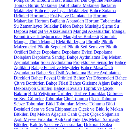
Pompası
Su Motoru
Hasat Makinesi
Dal Öğütme Makinesi
Toprak Burgu Makinesi
Dal Budama Makinesi
İlaçlama
Makineleri
Bahçe İş ve İnşaat Makineleri
Bahçe Sulama
Ürünleri
Hortumlar
Fıskiye ve Damlatıcılar
Hortum
Makaraları
Hortum Bağlantı Aparatları
Hortum Tabancaları
Su Zamanlayıcı
Sulaklar
Bidon
Bahçe Musluğu
Şişme Su
Deposu
Mangal ve Aksesuarları
Mangal Aksesuarları
Mangal
Kömürü ve Tutuşturucular
Mangal ve Barbekü
Kömürlü
Mangal
Tüplü Mangal
Elektrikli Izgara
Pürmüz
Piknik
Malzemeleri
Piknik Sepetleri
Piknik Seti
Semaver
Piknik
Örtüleri
Bahçe Depolama
Depolama Evleri
Depolama
Dolapları
Depolama Sandığı
Bahçe Aydınlatma
Dış Mekan
Aydınlatmalar
Solar Aydınlatma
Projektör ve Sensörler
Bahçe
Aplikleri
Bahçe Feneri ve Meşaleler
Bahçe Masa Üstü
Aydınlatma
Bahçe Set Üstü Aydınlatma
Bahçe Aydınlatma
Direkleri
Bahçe Peyzaj Ürünleri
Bahçe Yer Döşemeleri
Bahçe
Çit ve Bordürleri
Bahçe Filesi
Bahçe Gizleme Ağları
Bahçe
Dekorasyon Ürünleri
Bahçe Kovaları
Toprak ve Çiçek
Bakımı
Bitki Yetiştirme Ürünleri
Torf ve Topraklar
Gübreler
ve Sıvı Gübreler
Tohumlar
Çim Tohumu
Çiçek Tohumu
Sebze Tohumları
Bitki Tohumları
Meyve Tohumu
Bitki
Besinleri
Sera ve Sera Ekipmanları
Çiçek ve Bitki
İç Mekan
Bitkileri
Dış Mekan Ağaçları
Canlı Çiçek
Çiçek Soğanları
Aşılı Meyve Fidanları
Aşılı Gül
Fide
Dış Mekan Sarmaşık
Bitkileri
Kaktüs
Saksı ve Aksesuarları
Dekoratif Saksı