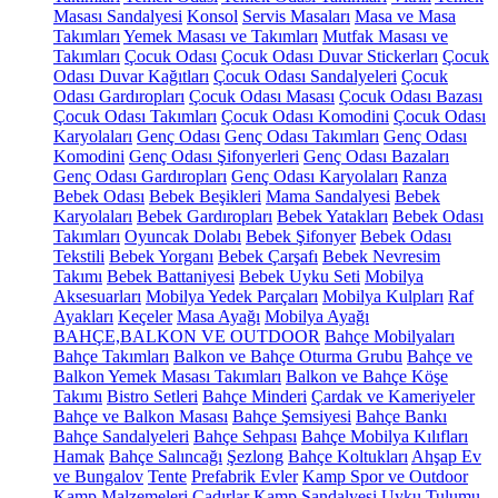
Masası Sandalyesi
Konsol
Servis Masaları
Masa ve Masa
Takımları
Yemek Masası ve Takımları
Mutfak Masası ve
Takımları
Çocuk Odası
Çocuk Odası Duvar Stickerları
Çocuk
Odası Duvar Kağıtları
Çocuk Odası Sandalyeleri
Çocuk
Odası Gardıropları
Çocuk Odası Masası
Çocuk Odası Bazası
Çocuk Odası Takımları
Çocuk Odası Komodini
Çocuk Odası
Karyolaları
Genç Odası
Genç Odası Takımları
Genç Odası
Komodini
Genç Odası Şifonyerleri
Genç Odası Bazaları
Genç Odası Gardıropları
Genç Odası Karyolaları
Ranza
Bebek Odası
Bebek Beşikleri
Mama Sandalyesi
Bebek
Karyolaları
Bebek Gardıropları
Bebek Yatakları
Bebek Odası
Takımları
Oyuncak Dolabı
Bebek Şifonyer
Bebek Odası
Tekstili
Bebek Yorganı
Bebek Çarşafı
Bebek Nevresim
Takımı
Bebek Battaniyesi
Bebek Uyku Seti
Mobilya
Aksesuarları
Mobilya Yedek Parçaları
Mobilya Kulpları
Raf
Ayakları
Keçeler
Masa Ayağı
Mobilya Ayağı
BAHÇE,BALKON VE OUTDOOR
Bahçe Mobilyaları
Bahçe Takımları
Balkon ve Bahçe Oturma Grubu
Bahçe ve
Balkon Yemek Masası Takımları
Balkon ve Bahçe Köşe
Takımı
Bistro Setleri
Bahçe Minderi
Çardak ve Kameriyeler
Bahçe ve Balkon Masası
Bahçe Şemsiyesi
Bahçe Bankı
Bahçe Sandalyeleri
Bahçe Sehpası
Bahçe Mobilya Kılıfları
Hamak
Bahçe Salıncağı
Şezlong
Bahçe Koltukları
Ahşap Ev
ve Bungalov
Tente
Prefabrik Evler
Kamp Spor ve Outdoor
Kamp Malzemeleri
Çadırlar
Kamp Sandalyesi
Uyku Tulumu