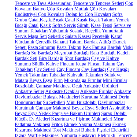
Tencere ve Tava Aksesuarları
Tencere ve Tencere Setleri
Çöp
Kovaları
Banyo Çöp Kovaları
Mutfak Çöp Kovaları
Endüstriyel Çöp Kovaları
Dolap İçi Çöp Kovaları
Sofra
Grubu
Çatal,Kaşık,Bıçak
Çatal Kaşık Bıçak Takımı
Yemek
Bıçağı
Çatal
Kaşık
Sofra Servis
Sürahi
Kase
Tepsi
Servis ve
Sunum Tabakları
Yağdanlık
Sosluk, Reçellik
Yumurtalık
Servis Maşa Seti
Şekerlik
Salata Kasesi
Peçetelik
Karaf
Kürdanlık
Çerezlik
Baharat Takımı
Bardak Altlığı
Ekmek
Sepeti
Pasta Sunumu
Pasta Takımı
Kek Fanusu
Bardak
Viski
Bardağı
Su Bardağı
Meşrubat Bardağı
Rakı Bardağı
Kadeh
Bardak Seti
Bira Bardağı
Shot Bardağı
Çay ve Kahve
Sunumu
Sütlük
Kahve Fincanı
Kupa
Fincan Takımı
Çay
Tabakları
Çay Setleri
Çay Fincanı
Çay Bardağı
Çay Kaşığı
Yemek Takımları
Tabaklar
Kahvaltı Takımları
Suluk ve
Matara
Beyaz Eşya
Fırın
Mikrodalga Fırınlar
Mini Fırınlar
Buzdolabı
Çamaşır Makinesi
Ocak
Ankastre Ürünleri
Ankastre Setler
Ankastre Ocaklar
Ankastre Fırınlar
Ankastre
Davlumbazlar
Bulaşık Makineleri
Kurutma Makinesi
Derin
Dondurucular
Su Sebilleri
Mini Buzdolabı
Davlumbazlar
Kurutmalı Çamaşır Makinesi
Beyaz Eşya Setleri
Aspiratörler
Beyaz Eşya Yedek Parça ve Bakım Ürünleri
Şarap Dolabı
Küçük Ev Aletleri
Kızartma ve Pişirme Makineleri
Mısır
Patlatma Makinesi
Fritöz
Ekmek Yapma Makinesi
Ekmek
Kızartma Makinesi
Tost Makinesi
Buharlı Pişirici
Elektrikli
Izgara
Waffle Makinesi
Yumurta Haşlayıcı
Elektrikli Tencere