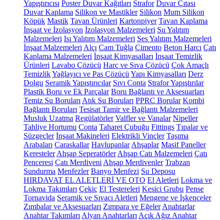
Yapıştırıcısı
Poster Duvar Kağıtları
Strafor
Duvar Çıtası
Duvar Kaplama
Silikon ve Mastikler
Silikon
Mum Silikon
Köpük
Mastik
Tavan Ürünleri
Kartonpiyer
Tavan Kaplama
İnşaat ve İzolasyon
İzolasyon Malzemeleri
Su Yalıtım
Malzemeleri
Isı Yalıtım Malzemeleri
Ses Yalıtım Malzemeleri
İnşaat Malzemeleri
Alçı
Cam Tuğla
Çimento
Beton Harcı
Çatı
Kaplama Malzemeleri
İnşaat Kimyasalları
İnşaat Temizlik
Ürünleri
Lavabo Çözücü
Harç ve Sıva Çözücü
Çok Amaçlı
Temizlik
Yağlayıcı ve Pas Çözücü
Yapı Kimyasalları
Derz
Dolgu
Seramik Yapıştırıcılar
Sıvı Conta
Strafor Yapıştırılar
Plastik Boru ve Ek Parçalar
Boru Bağlantı ve Aksesuarları
Temiz Su Boruları
Atık Su Boruları
PPRC Borular
Kombi
Bağlantı Boruları
Tesisat Tamir ve Bağlantı Malzemeleri
Musluk Uzatma
Regülatörler
Valfler ve Vanalar
Nipeller
Tahliye Hortumu
Conta
Taharet Çubuğu
Fittings
Tıpalar ve
Süzgeçler
İnşaat Makineleri
Elektrikli Vinçler
Taşıma
Arabaları
Caraskallar
Havlupanlar
Ahşaplar
Masif Paneller
Keresteler
Ahşap Seperatörler
Ahşap Çatı Malzemeleri
Çatı
Penceresi
Çatı Merdiveni
Ahşap Merdivenler
Trabzan
Sundurma
Menfezler
Banyo Menfezi
Su Deposu
HIRDAVAT EL ALETLERİ VE OTO
El Aletleri
Lokma ve
Lokma Takımları
Çekiç
El Testereleri
Kesici Grubu
Pense
Tornavida
Seramik ve Sıvacı Aletleri
Mengene ve İşkenceler
Zımbalar ve Aksesuarları
Zımpara ve Eğeler
Anahtarlar
Anahtar Takımları
Alyan Anahtarları
Açık Ağız Anahtar