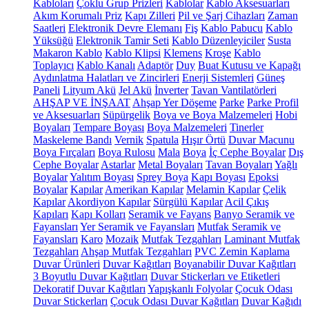
Kabloları
Çoklu Grup Prizleri
Kablolar
Kablo Aksesuarları
Akım Korumalı Priz
Kapı Zilleri
Pil ve Şarj Cihazları
Zaman
Saatleri
Elektronik Devre Elemanı
Fiş
Kablo Pabucu
Kablo
Yüksüğü
Elektronik Tamir Seti
Kablo Düzenleyiciler
Susta
Makaron Kablo
Kablo Klipsi
Klemens
Kroşe
Kablo
Toplayıcı
Kablo Kanalı
Adaptör
Duy
Buat Kutusu ve Kapağı
Aydınlatma Halatları ve Zincirleri
Enerji Sistemleri
Güneş
Paneli
Lityum Akü
Jel Akü
İnverter
Tavan Vantilatörleri
AHŞAP VE İNŞAAT
Ahşap Yer Döşeme
Parke
Parke Profil
ve Aksesuarları
Süpürgelik
Boya ve Boya Malzemeleri
Hobi
Boyaları
Tempare Boyası
Boya Malzemeleri
Tinerler
Maskeleme Bandı
Vernik
Spatula
Hışır Örtü
Duvar Macunu
Boya Fırçaları
Boya Rulosu
Mala
Boya
İç Cephe Boyalar
Dış
Cephe Boyalar
Astarlar
Metal Boyaları
Tavan Boyaları
Yağlı
Boyalar
Yalıtım Boyası
Sprey Boya
Kapı Boyası
Epoksi
Boyalar
Kapılar
Amerikan Kapılar
Melamin Kapılar
Çelik
Kapılar
Akordiyon Kapılar
Sürgülü Kapılar
Acil Çıkış
Kapıları
Kapı Kolları
Seramik ve Fayans
Banyo Seramik ve
Fayansları
Yer Seramik ve Fayansları
Mutfak Seramik ve
Fayansları
Karo
Mozaik
Mutfak Tezgahları
Laminant Mutfak
Tezgahları
Ahşap Mutfak Tezgahları
PVC Zemin Kaplama
Duvar Ürünleri
Duvar Kağıtları
Boyanabilir Duvar Kağıtları
3 Boyutlu Duvar Kağıtları
Duvar Stickerları ve Etiketleri
Dekoratif Duvar Kağıtları
Yapışkanlı Folyolar
Çocuk Odası
Duvar Stickerları
Çocuk Odası Duvar Kağıtları
Duvar Kağıdı