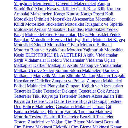
Yapıştırıcı
Merdivenler
Güvenlik Malzemeleri
Yangın
Söndürücü
Alarm
Kasa ve Kilitler
Çelik Kasa
Kilit
Kutu ve
Ambalaj Malzemeleri
Kargo Kutusu
Kargo Poşeti
Koli
Motosiklet Ürünleri
Motorsiklet Aksesuarları
Motosiklet
Kilidi
Motosiklet Stickerları
Motosiklet Rüzgarlık ve Siperlik
Motosiklet Aynası
Motosiklet Brandası
Motorsiklet Yedek
Parça
Motosiklet Fren Ekipmanları
Diğer Motosiklet Yedek
Parçaları
Motosiklet Fren ve Debriyaj Kolu
Motosiklet Kayışı
Motosiklet Zinciri
Motosiklet Giyim
Motorcu Eldiveni
Motorcu Botu ve Ayakkabısı
Motorcu Yağmurluk
Motosiklet
Kaskı
ELEKTRİKLİ EL ALETLERİ
Akülü Vidalamalar
Şarjlı Vidalamalar
Kablolu Vidalamalar
Vidalama Uçları
Matkaplar
Darbeli Matkaplar
Akülü Matkap ve Vidalamalar
Matkap Ucu ve Setleri
Somun Sıkma Makineleri
Darbesiz
Matkaplar
Manyetik Matkap
Sütunlu Matkap
Matkap Tezgahı
Kırıcılar ve Deliciler
Zımpara ve Polisaj
Zımpara Makineleri
Polisaj Makineleri
Planyalar
Zımpara Kağıdı ve Aksesuarları
Testereler
Daire Testereler
Dekupaj Testereler
Çok Amaçlı
Testereler
Tilki Kuyruğu Testereler
Testere Aksesuarları
Tilki
Kuyruğu Testere Ucu
Daire Testere Bıçağı
Dekupaj Testere
Ucu
Bahçe Makineleri
Çapalama Makinesi
Tırpan
Çit
Budama Makinesi
Hidrofor
Yaprak Toplama Makinesi
Motorlu Testere
Elektrikli Testereler
Benzinli Testereler
Testere Zincirleri ve Yağları
Çim Biçme Makinesi
Benzinli
Çim Biçme Makinesi
Elektrikli Çim Biçme Makinesi
Kenar