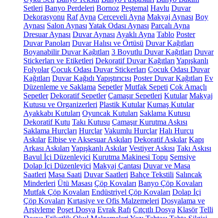
Setleri
Banyo Perdeleri
Bornoz
Peştemal
Havlu
Duvar
Dekorasyonu
Raf
Ayna
Çerçeveli Ayna
Makyaj Aynası
Boy
Aynası
Salon Aynası
Yatak Odası Aynası
Parçalı Ayna
Dresuar Aynası
Duvar Aynası
Ayaklı Ayna
Tablo
Poster
Duvar Panoları
Duvar Halısı ve Örtüsü
Duvar Kağıtları
Boyanabilir Duvar Kağıtları
3 Boyutlu Duvar Kağıtları
Duvar
Stickerları ve Etiketleri
Dekoratif Duvar Kağıtları
Yapışkanlı
Folyolar
Çocuk Odası Duvar Stickerları
Çocuk Odası Duvar
Kağıtları
Duvar Kağıdı Yapıştırıcısı
Poster Duvar Kağıtları
Ev
Düzenleme ve Saklama
Sepetler
Mutfak Sepeti
Çok Amaçlı
Sepetler
Dekoratif Sepetler
Çamaşır Sepetleri
Kutular
Makyaj
Kutusu ve Organizerleri
Plastik Kutular
Kumaş Kutular
Ayakkabı Kutuları
Oyuncak Kutuları
Saklama Kutusu
Dekoratif Kutu
Takı Kutusu
Çamaşır Kurutma Askısı
Saklama Hurçları
Hurçlar
Vakumlu Hurçlar
Halı Hurcu
Askılar
Elbise ve Aksesuar Askıları
Dekoratif Askılar
Kapı
Arkası Askıları
Yapışkanlı Askılar
Vestiyer Askısı
Takı Askısı
Bavul İçi Düzenleyici
Kurutma Makinesi Topu
Şemsiye
Dolap İçi Düzenleyici
Makyaj Çantası
Duvar ve Masa
Saatleri
Masa Saati
Duvar Saatleri
Bahçe Tekstili
Salıncak
Minderleri
Ütü Masası
Çöp Kovaları
Banyo Çöp Kovaları
Mutfak Çöp Kovaları
Endüstriyel Çöp Kovaları
Dolap İçi
Çöp Kovaları
Kırtasiye ve Ofis Malzemeleri
Dosyalama ve
Arşivleme
Poşet Dosya
Evrak Rafı
Çıtçıtlı Dosya
Klasör
Telli