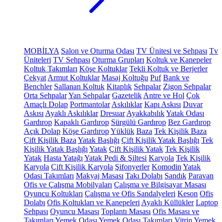
MOBİLYA
Salon ve Oturma Odası
TV Ünitesi ve Sehpası
Tv
Üniteleri
TV Sehpası
Oturma Grupları
Koltuk ve Kanepeler
Koltuk Takımları
Köşe Koltuklar
Tekli Koltuk ve Berjerler
Çekyat
Armut Koltuklar
Masaj Koltuğu
Puf
Bank ve
Benchler
Sallanan Koltuk
Kitaplık
Sehpalar
Zigon Sehpalar
Orta Sehpalar
Yan Sehpalar
Gazetelik
Antre ve Hol
Çok
Amaçlı Dolap
Portmantolar
Askılıklar
Kapı Askısı
Duvar
Askısı
Ayaklı Askılıklar
Dresuar
Ayakkabılık
Yatak Odası
Gardırop
Kapaklı Gardırop
Sürgülü Gardırop
Bez Gardırop
Açık Dolap
Köşe Gardırop
Yüklük
Baza
Tek Kişilik Baza
Çift Kişilik Baza
Yatak Başlığı
Çift Kişilik Yatak Başlığı
Tek
Kişilik Yatak Başlığı
Yatak
Çift Kişilik Yatak
Tek Kişilik
Yatak
Hasta Yatağı
Yatak Pedi & Şiltesi
Karyola
Tek Kişilik
Karyola
Çift Kişilik Karyola
Şifonyerler
Komodin
Yatak
Odası Takımları
Makyaj Masası
Takı Dolabı
Sandık
Paravan
Ofis ve Çalışma Mobilyaları
Çalışma ve Bilgisayar Masası
Oyuncu Koltukları
Çalışma ve Ofis Sandalyeleri
Keson
Ofis
Dolabı
Ofis Koltukları ve Kanepeleri
Ayaklı Küllükler
Laptop
Sehpası
Oyuncu Masası
Toplantı Masası
Ofis Masası ve
Takımları
Yemek Odası
Yemek Odası Takımları
Vitrin
Yemek