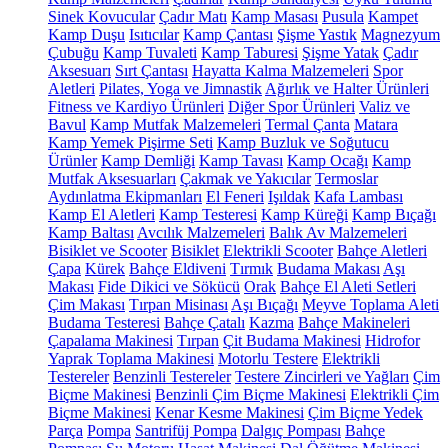
Sinek Kovucular
Çadır Matı
Kamp Masası
Pusula
Kampet
Kamp Duşu
Isıtıcılar
Kamp Çantası
Şişme Yastık
Magnezyum
Çubuğu
Kamp Tuvaleti
Kamp Taburesi
Şişme Yatak
Çadır
Aksesuarı
Sırt Çantası
Hayatta Kalma Malzemeleri
Spor
Aletleri
Pilates, Yoga ve Jimnastik
Ağırlık ve Halter Ürünleri
Fitness ve Kardiyo Ürünleri
Diğer Spor Ürünleri
Valiz ve
Bavul
Kamp Mutfak Malzemeleri
Termal Çanta
Matara
Kamp Yemek Pişirme Seti
Kamp Buzluk ve Soğutucu
Ürünler
Kamp Demliği
Kamp Tavası
Kamp Ocağı
Kamp
Mutfak Aksesuarları
Çakmak ve Yakıcılar
Termoslar
Aydınlatma Ekipmanları
El Feneri
Işıldak
Kafa Lambası
Kamp El Aletleri
Kamp Testeresi
Kamp Küreği
Kamp Bıçağı
Kamp Baltası
Avcılık Malzemeleri
Balık Av Malzemeleri
Bisiklet ve Scooter
Bisiklet
Elektrikli Scooter
Bahçe Aletleri
Çapa
Kürek
Bahçe Eldiveni
Tırmık
Budama Makası
Aşı
Makası
Fide Dikici ve Sökücü
Orak
Bahçe El Aleti Setleri
Çim Makası
Tırpan Misinası
Aşı Bıçağı
Meyve Toplama Aleti
Budama Testeresi
Bahçe Çatalı
Kazma
Bahçe Makineleri
Çapalama Makinesi
Tırpan
Çit Budama Makinesi
Hidrofor
Yaprak Toplama Makinesi
Motorlu Testere
Elektrikli
Testereler
Benzinli Testereler
Testere Zincirleri ve Yağları
Çim
Biçme Makinesi
Benzinli Çim Biçme Makinesi
Elektrikli Çim
Biçme Makinesi
Kenar Kesme Makinesi
Çim Biçme Yedek
Parça
Pompa
Santrifüj Pompa
Dalgıç Pompası
Bahçe