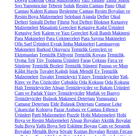
Dosya
Etiketlik
Okul Malzemeleri
Yazı Tahtası
Tahta Silgisi
Sıvı Yapıştırıcılar
Tebeşir
Suluk
Resim Çantası
Pano
Okul
Çantası
Kalem Kutusu
Beslenme Çantası
Resim Boyaları ve
Resim Boya Malzemeleri
Selobant
Ajanda
Defter
Okul
Defteri
Spiralli Defter
Fihrist
Not Defteri
Bloknot
Kırtasiye
Malzemeleri
Masaüstü Gereçleri
Kırtasiye Kağıt Ürünleri
Kırtasiye Seti
Kalem ve Yazı Gereçleri
Koli Bandı Makinesi
Para Makineleri
Para Çekmeceleri
Para Sayma Makineleri
Ofis Sarf Ürünleri
Evrak İmha Makineleri
Laminasyon
Makineleri
Barkod Okuyucu
Temizlik Gereçleri ve
Ekipmanları
Temizlik Eldiveni
Temizlik Kovası
Temizlik,
Ovma Teli
Tüy Toplama Ürünleri
Faraş
Çekpas
Fırça ve
Süpürge
Temizlik Bezleri
Temizlik Süngeri
Paspas ve Mop
Kâğıt Havlu
Tuvalet Kağıdı
Islak Mendil
Ev Temizlik
Malzemeleri
Tuvalet Temizleyici
Yüzey Temizleyiciler
Yağ,
Kireç ve Pas Çözücüler
Çubuklu Oda Kokusu
Oda Kokusu
Halı Temizleyiciler
Ahşap Temizleyiciler ve Bakım Ürünleri
Cam ve Parlak Yüzey Temizleyiciler
Mutfak ve Banyo
Temizleyiciler
Bulaşık Makinesi Deterjanı
Yumuşatıcı
Çamaşır Deterjanı
Elde Bulaşık Deterjanı
Çamaşır Leke
Çıkarıcılar
Kolonya
Pazar Arabası ve Çantası
Eğlence
Ürünleri
Parti Malzemeleri
Puzzle
Hobi Malzemeleri
Hobi
Boya ve Resim Malzemeleri
Ahşap Boyaları
Akrilik Boyalar
Sulu Boya
Yağlı Boya Seti
Eskitme Boyası
Cam ve Seramik
Boyaları
Metalik Boya
Şövale
Kumaş Boyaları
Resim Fırçası