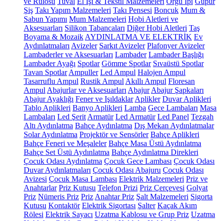
ve Rulosu
Tuval
El İşi & Tekstil Malzemeleri
Örgü İpi
Güpür
Şiş
Takı Yapım Malzemeleri
Takı Pensesi
Boncuk
Mum &
Sabun Yapımı
Mum Malzemeleri
Hobi Aletleri ve
Aksesuarları
Silikon Tabancaları
Diğer Hobi Aletleri
Taş
Boyama & Mozaik
AYDINLATMA VE ELEKTRİK
Ev
Aydınlatmaları
Avizeler
Sarkıt Avizeler
Plafonyer Avizeler
Lambaderler ve Aksesuarları
Lambader
Lambader Başlığı
Lambader Ayağı
Spotlar
Gömme Spotlar
Sıvaüstü Spotlar
Tavan Spotlar
Ampuller
Led Ampul
Halojen Ampul
Tasarruflu Ampul
Rustik Ampul
Akıllı Ampul
Floresan
Ampul
Abajurlar ve Aksesuarları
Abajur
Abajur Şapkaları
Abajur Ayaklığı
Fener ve Işıldaklar
Aplikler
Duvar Aplikleri
Tablo Aplikleri
Banyo Aplikleri
Lamba
Gece Lambaları
Masa
Lambaları
Led Şerit
Armatür
Led Armatür
Led Panel
Tezgah
Altı Aydınlatma
Bahçe Aydınlatma
Dış Mekan Aydınlatmalar
Solar Aydınlatma
Projektör ve Sensörler
Bahçe Aplikleri
Bahçe Feneri ve Meşaleler
Bahçe Masa Üstü Aydınlatma
Bahçe Set Üstü Aydınlatma
Bahçe Aydınlatma Direkleri
Çocuk Odası Aydınlatma
Çocuk Gece Lambası
Çocuk Odası
Duvar Aydınlatmaları
Çocuk Odası Abajuru
Çocuk Odası
Avizesi
Çocuk Masa Lambası
Elektrik Malzemeleri
Priz ve
Anahtarlar
Priz Kutusu
Telefon Prizi
Priz Çerçevesi
Golyat
Priz
Nümeris Priz
Priz
Anahtar Priz
Şalt Malzemeleri
Sigorta
Kutusu
Kontaktör
Elektrik Sigortası
Şalter
Kaçak Akım
Rölesi
Elektrik Sayacı
Uzatma Kablosu ve Grup Priz
Uzatma