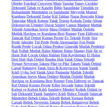
Objeler
Fotoğraf Çerçevesi
Mum
Vazolar
Yapay Çiçekler
Dekoratif Tabak ve Kaseler
Biblo
Şaraplıklar
Tütsülük ve
Buhurdanlık
Mumluklar ve Şamdanlar
Meyvelik
Magnet
Kumbara
Dekoratif Taşlar
Kül Tablası
Nazar Boncuğu
Kitap
Tutucular
Müzik Kutusu
Yatak Tepsisi
Kokulu Taşlar
Ahşap
Dekorasyon Ürünleri
Duvar Süsleri
Cansız Manken
Mutfak
Tekstili
Amerikan Servis
Masa Örtüleri
Mutfak Önlüğü
Mutfak Havlusu ve Kurulama Bezi
Runner
Fırın Eldiveni ve
Tutacak
Raf Örtüsü
Kumaş Peçete
Ev Tekstili
Perde
Stor
Perde
Jaluziler
Tül Perde
Perde Aksesuarları
Fon Perde
Rustik Perde
Çocuk Odası Perdesi
Güneşlik
Mutfak Perdeleri
Halı
Yolluk
Mutfak Halısı
Makine Halısı
Shaggy Halı
Jüt ve
Hasır Halı
Çocuk Odası Halıları
Halı Kaydırmazı
El Halısı
Deri Halı
Halı Örtüsü
Bambu Halı
Yatak Odası Tekstili
Yorgan
Nevresim Takımı
Pike ve Pike Takımı
Yatak Örtüsü
Çarşaf
Battaniye
Yatak Alezi & Koruyucusu
Yastık
Yastık
Kılıfı
Uyku Seti
Yastık Alezi
Paspaslar
Mutfak Tekstili
Amerikan Servis
Masa Örtüleri
Mutfak Önlüğü
Mutfak
Havlusu ve Kurulama Bezi
Runner
Fırın Eldiveni ve Tutacak
Raf Örtüsü
Kumaş Peçete
Kilim
Seccade
Salon Tekstili
Kırlent ve Kırlent Kılıfı
Sandalye Minderi
Koltuk Örtüsü ve
Şalı
Dekoratif Yastık
Sandalye Kılıfı
Bahçe Tekstili
Salıncak
Minderleri
Bebek Odası Tekstili
Bebek Yorganı
Bebek
Çarşafı
Bebek Nevresim Takımı
Bebek Battaniyesi
Bebek
Uyku Seti
Banyo Tekstil
Banyo Paspasları
Banyo Bakım