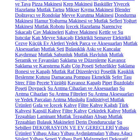
ve Tava
Pizza Makinesi
Krep Makinesi
Basküller
Yiyecek
Hazırlama
Mutfak Tartısı
Mikser
Kıyma Makinesi
Blender
Doğrayıcı ve Rondolar
Meyve Kurutma Makinesi
Dondurma
Makinesi
Hamur Yoğurma Makinesi ve Mutfak Şefleri
Yoğurt
Makinesi
Mutfak Robotu
İçecek Hazırlama
Narenciye
Sıkacağı
Çay Makineleri
Kahve Makinesi
Kettle ve Su
Isıtıcılar
Katı Meyve Sıkacağı
Elektrikli Semaver
Elektrikli
Cezve
Küçük Ev Aletleri Yedek Parça ve Aksesuarları
Mutfak
Aksesuarları
Mutfak Seti
Bulaşıklık
Askı ve Kancalar
Kaydırmaz
Mutfak Sabunluk
Mutfak Havluluk
Mutfak
Seramik ve Fayansları
Saklama ve Düzenleme
Kavanoz
Saklama ve Karıştırma Kabı
Çöp Poşeti
Sebzelikler
Saklama
Bonesi ve Kapağı
Mutfak Raf Düzenleyici
Poşetlik
Kaşıklık
Beslenme Kutusu
Damacana Pompası
Ekmeklik
Sefer Tası
Streç Film
Peçete Yüzüğü
Kavanoz Kapağı
Pipet
Buzdolabı
Poşeti
Doypack
Su Arıtma Cihazları ve Aksesuarları
Su
Arıtma Cihazları
Su Arıtma Filtreleri
Su Arıtma Aksesuarları
ve Yedek Parçaları
Arıtma Musluğu
Endüstriyel Mutfak
Ürünleri
Gıda ve İçecek
Kahve
Filtre Kahve Kağıdı
Türk
Kahvesi
Kapsül Kahve
Filtre Kahve
Çekirdek Kahve
Mutfak
Tezgahları
Laminant Mutfak Tezgahları
Ahşap Mutfak
Tezgahları
Bulaşık Makineleri
Derin Dondurucular
Su
Sebilleri
DEKORASYON VE EV GEREÇLERİ
Yılbaşı
Ürünleri
Yılbaşı Ağacı
Yılbaşı Aydınlatmaları
Yılbaşı Ağacı
Süsleri
Yılbaşı Sepeti
Yılbaşı Parti Malzemeleri
Dekoratif