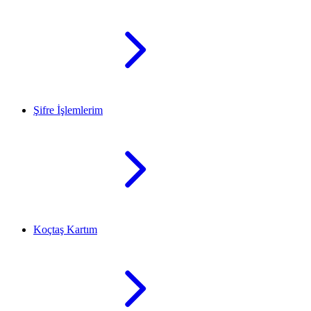
Şifre İşlemlerim
Koçtaş Kartım