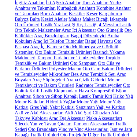
İngiliz Anahtarı
İki Ağızlı Anahtar
Tork Anahtarı
Yıldız
Anahtar ve Takımları
Kurbağcık Anahtarı
Kombine Anahtar
ve Takımları
Boru Anahtarı
Keskiler
Keser
Kargaburun
Balyoz
Balta
Kesici Aletler
Makas
Maket Bıçağı
Iskarpela
Oto Ürünleri
Lastik
Yaz Lastiği
Kış Lastiği
4 Mevsim Lastik
Oto Teknik Malzemeler
Araç İçi Aksesuar
Oto Güneşlik
Oto
Küllükler
Araç Buzdolapları
Bagaj Düzenleyici
Araba
Kokuları
Araç İçi Telefon Tutucular
Bagaj Havuzu
Oto
Paspası
Araç İçi Kamera
Oto Multimedya ve Görüntü
Sistemleri
Oto Bakım Temizlik Ürünleri
Basınçlı Yıkama
Makineleri
Tampon Parlatıcı ve Temizleyiciler
Torpido
Temizlik ve Bakım Ürünleri
Oto Şampuan
Oto Cila ve
Parlatıcı Ürünleri
Polyester Macun
Oto Cam Bakım Ürünleri
ve Temizleyiciler
Mikrofiber Bez
Araç Temizlik Seti
Araç
Boyaları
Araç Süpürgeleri
Araba Çizik Giderici
Motor
Temizleyici ve Bakım Ürünleri
Radyatör Temizleyiciler
Oto
Koltuk Kılıfı
Lastik Ekipmanları
Hava Kompresörü
Bijon
Anahtarı
Sibop ve Sibop Kapağı
Lastik Tamir Kiti
Kriko
Yağ
Motor Katkıları
Hidrolik Yağlar
Motor Yağı
Motor Yağı
Katkısı
Gres Yağı
Yakıt Katkısı
Şanzıman Yağı ve Katkısı
Akü ve Akü Aksesuarları
Akü
Akü Şarj Cihazları
Akü
Takviye Kablosu
Araç Dış Aksesuar
Plaka Aksesuarları
Silecek
Yan ve Tavan Çıtaları
Tampon Aksesuarları
Trafik
Setleri
Oto Brandaları
Vinç ve Vinç Aksesuarları
Jant ve Jant
Kapağı
Trafik Ürünleri
Oto Projektör
Diğer Trafik Ürünleri