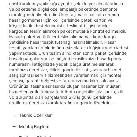
nasıl kurulum yapılacağı ayrıntılı şekilde yer almaktadır. koli
ve paketleme bilgisi özel ambalajlı paketinde demonte
olarak gönderilmektedir. Ürün taşıma esnasında ürünün
hasar görmemesi için koli içerisinde petek karton ve
köşelikler ile desteklenmiştir. teslimat bilgisi ürünler
kargodan teslim alınırken paket mutlaka kontrol edilmelidir.
Hasarlı paket ve ürünler teslim alınmamalıdır ve kargo
yetkilisine hasar tespit tutanağı hazırlatılmalıdır. Hasar
tespiti yapılan ürünlerin ücretsiz olarak değişimi yada iadesi
yapılmaktadır. Ürün teslim alındıktan sonra paket içerisinde
hasarlı parçalar var ise müşteri temsilcimize hasarlı parça
numarasını ilettiğinizde yedek parça üretime alınarak
tarafınıza ücretsiz şekilde gönderilir. satış sonrası hizmet
satış sonrası servis hizmetinden yararlanmak için montaj
şeması, garanti belgesi ve faturanızı mutlaka saklayınız.
Ürününüz, taşıma esnasında oluşan hasarlar için müşteri
hizmetleri yetkililerimiz ile irtibata geçebilirsiniz. kırık çizik
vb durumda olan parçalarınız 2-3 iş günü içerisinde
üretilerek ücretsiz olarak tarafınıza gönderilecektir. –
Teknik Özellikler
Montaj Bilgileri