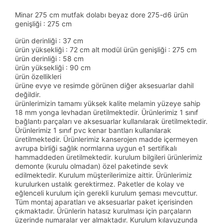
Minar 275 cm mutfak dolabı beyaz dore 275-d6 ürün
genişliği : 275 cm
ürün derinliği : 37 cm
ürün yüksekliği : 72 cm alt modül ürün genişliği : 275 cm
ürün derinliği : 58 cm
ürün yüksekliği : 90 cm
ürün özellikleri
ürüne evye ve resimde görünen diğer aksesuarlar dahil
değildir.
ürünlerimizin tamamı yüksek kalite melamin yüzeye sahip
18 mm yonga levhadan üretilmektedir. Ürünlerimiz 1 sınıf
bağlantı parçaları ve aksesuarlar kullanılarak üretilmektedir.
Ürünlerimiz 1 sınıf pvc kenar bantları kullanılarak
üretilmektedir. Ürünlerimiz kanserojen madde içermeyen
avrupa birliği sağlık normlarına uygun e1 sertifikalı
hammaddeden üretilmektedir. kurulum bilgileri ürünlerimiz
demonte (kurulu olmadan) özel paketinde sevk
edilmektedir. Kurulum müşterilerimize aittir. Ürünlerimiz
kurulurken ustalık gerektirmez. Paketler de kolay ve
eğlenceli kurulum için gerekli kurulum şeması mevcuttur.
Tüm montaj aparatları ve aksesuarlar paket içerisinden
çıkmaktadır. Ürünlerin hatasız kurulması için parçaların
üzerinde numaralar yer almaktadır. Kurulum kılavuzunda