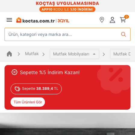
0
Ürün, kategori veya marka ara...
Mutfak
Mutfak Mobilyaları
Mutfak Dol
Sepette %5 İndirim Kazan!
Sepette
38.389,4
TL
Tüm Ürünleri Gör