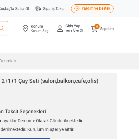
Yardım ve Destek
Koçtaş'ta Satıcı Ol
Sipariş Takip
Giriş Yap
Konum
0
Sepetim
veya Üye Ol
Konum Seç
Takımları
ri 2+1+1 Çay Seti (salon,balkon,cafe,ofis)
ran
Taksit Seçenekleri
tir.ayaklar Demonte Olarak Gönderilmektedir.
erilmektedir. Kurulum müşteriye aittir.