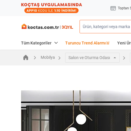
Toptan 
Tüm Kategoriler
Turuncu Trend Alarmı🚨
Yeni Ür
Mobilya
Salon ve Oturma Odası