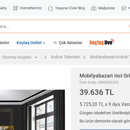
Satış
Hizmetlerimiz
Yaşayan Evler Blog
Mağazalar
ünler
Koçtaş Outlet ⭐
Çok Satanlar
Koltuk Takımları
Mobilyabazari Koltuk 
Oturma Grupları
Mobilyabazari
İnci G
Ürün Kodu: 5000032323
39.636 TL
5.725,20 TL x 9 Aya Va
Gürgen Iskeletten Üretilmiş
Bu ürün demonte olarak gönd