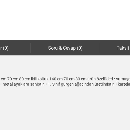
r (0)
Soru & Cevap (0)
Taksit
k 75 cm 70 cm 80 cm i̇kili koltuk 140 cm 70 cm 80 cm ürün özelli̇kleri̇ • yum
. • metal ayaklara sahiptir. • 1. Sınıf gürgen ağacından üretilmiştir. • karte