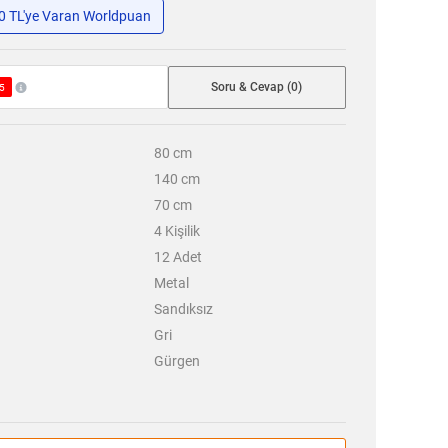
50 TL'ye Varan Worldpuan
Soru & Cevap (0)
5
80
cm
140
cm
70
cm
4
Kişilik
12
Adet
Metal
Sandıksız
Gri
Gürgen