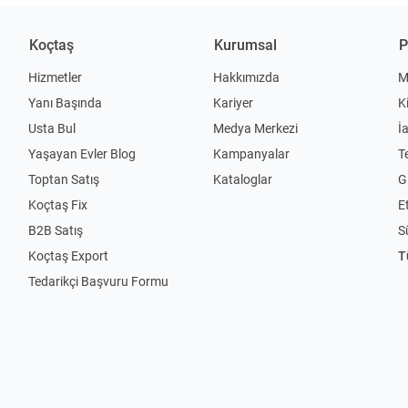
Koçtaş
Kurumsal
P
Hizmetler
Hakkımızda
M
Yanı Başında
Kariyer
K
Usta Bul
Medya Merkezi
İ
Yaşayan Evler Blog
Kampanyalar
T
Toptan Satış
Kataloglar
Gi
Koçtaş Fix
Et
B2B Satış
S
Koçtaş Export
T
Tedarikçi Başvuru Formu