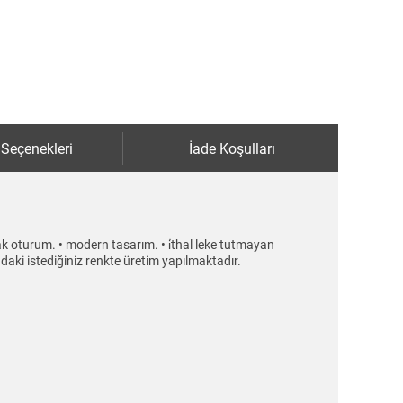
 Seçenekleri
İade Koşulları
uşak oturum. • modern tasarım. • i̇thal leke tutmayan
ladaki istediğiniz renkte üretim yapılmaktadır.