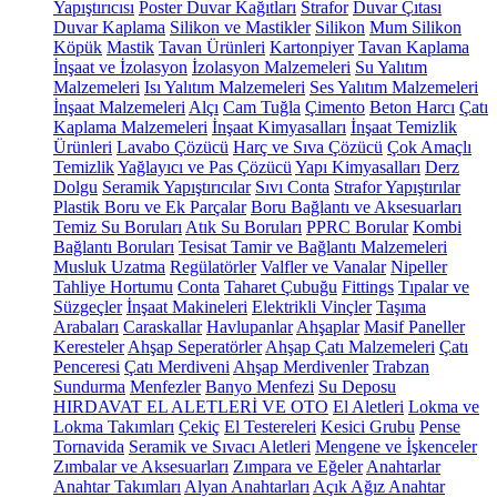
Yapıştırıcısı
Poster Duvar Kağıtları
Strafor
Duvar Çıtası
Duvar Kaplama
Silikon ve Mastikler
Silikon
Mum Silikon
Köpük
Mastik
Tavan Ürünleri
Kartonpiyer
Tavan Kaplama
İnşaat ve İzolasyon
İzolasyon Malzemeleri
Su Yalıtım
Malzemeleri
Isı Yalıtım Malzemeleri
Ses Yalıtım Malzemeleri
İnşaat Malzemeleri
Alçı
Cam Tuğla
Çimento
Beton Harcı
Çatı
Kaplama Malzemeleri
İnşaat Kimyasalları
İnşaat Temizlik
Ürünleri
Lavabo Çözücü
Harç ve Sıva Çözücü
Çok Amaçlı
Temizlik
Yağlayıcı ve Pas Çözücü
Yapı Kimyasalları
Derz
Dolgu
Seramik Yapıştırıcılar
Sıvı Conta
Strafor Yapıştırılar
Plastik Boru ve Ek Parçalar
Boru Bağlantı ve Aksesuarları
Temiz Su Boruları
Atık Su Boruları
PPRC Borular
Kombi
Bağlantı Boruları
Tesisat Tamir ve Bağlantı Malzemeleri
Musluk Uzatma
Regülatörler
Valfler ve Vanalar
Nipeller
Tahliye Hortumu
Conta
Taharet Çubuğu
Fittings
Tıpalar ve
Süzgeçler
İnşaat Makineleri
Elektrikli Vinçler
Taşıma
Arabaları
Caraskallar
Havlupanlar
Ahşaplar
Masif Paneller
Keresteler
Ahşap Seperatörler
Ahşap Çatı Malzemeleri
Çatı
Penceresi
Çatı Merdiveni
Ahşap Merdivenler
Trabzan
Sundurma
Menfezler
Banyo Menfezi
Su Deposu
HIRDAVAT EL ALETLERİ VE OTO
El Aletleri
Lokma ve
Lokma Takımları
Çekiç
El Testereleri
Kesici Grubu
Pense
Tornavida
Seramik ve Sıvacı Aletleri
Mengene ve İşkenceler
Zımbalar ve Aksesuarları
Zımpara ve Eğeler
Anahtarlar
Anahtar Takımları
Alyan Anahtarları
Açık Ağız Anahtar