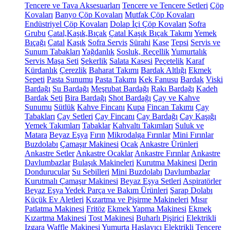
Tencere ve Tava Aksesuarları
Tencere ve Tencere Setleri
Çöp
Kovaları
Banyo Çöp Kovaları
Mutfak Çöp Kovaları
Endüstriyel Çöp Kovaları
Dolap İçi Çöp Kovaları
Sofra
Grubu
Çatal,Kaşık,Bıçak
Çatal Kaşık Bıçak Takımı
Yemek
Bıçağı
Çatal
Kaşık
Sofra Servis
Sürahi
Kase
Tepsi
Servis ve
Sunum Tabakları
Yağdanlık
Sosluk, Reçellik
Yumurtalık
Servis Maşa Seti
Şekerlik
Salata Kasesi
Peçetelik
Karaf
Kürdanlık
Çerezlik
Baharat Takımı
Bardak Altlığı
Ekmek
Sepeti
Pasta Sunumu
Pasta Takımı
Kek Fanusu
Bardak
Viski
Bardağı
Su Bardağı
Meşrubat Bardağı
Rakı Bardağı
Kadeh
Bardak Seti
Bira Bardağı
Shot Bardağı
Çay ve Kahve
Sunumu
Sütlük
Kahve Fincanı
Kupa
Fincan Takımı
Çay
Tabakları
Çay Setleri
Çay Fincanı
Çay Bardağı
Çay Kaşığı
Yemek Takımları
Tabaklar
Kahvaltı Takımları
Suluk ve
Matara
Beyaz Eşya
Fırın
Mikrodalga Fırınlar
Mini Fırınlar
Buzdolabı
Çamaşır Makinesi
Ocak
Ankastre Ürünleri
Ankastre Setler
Ankastre Ocaklar
Ankastre Fırınlar
Ankastre
Davlumbazlar
Bulaşık Makineleri
Kurutma Makinesi
Derin
Dondurucular
Su Sebilleri
Mini Buzdolabı
Davlumbazlar
Kurutmalı Çamaşır Makinesi
Beyaz Eşya Setleri
Aspiratörler
Beyaz Eşya Yedek Parça ve Bakım Ürünleri
Şarap Dolabı
Küçük Ev Aletleri
Kızartma ve Pişirme Makineleri
Mısır
Patlatma Makinesi
Fritöz
Ekmek Yapma Makinesi
Ekmek
Kızartma Makinesi
Tost Makinesi
Buharlı Pişirici
Elektrikli
Izgara
Waffle Makinesi
Yumurta Haşlayıcı
Elektrikli Tencere