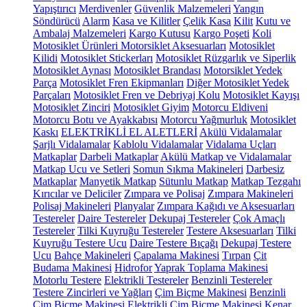
Yapıştırıcı
Merdivenler
Güvenlik Malzemeleri
Yangın
Söndürücü
Alarm
Kasa ve Kilitler
Çelik Kasa
Kilit
Kutu ve
Ambalaj Malzemeleri
Kargo Kutusu
Kargo Poşeti
Koli
Motosiklet Ürünleri
Motorsiklet Aksesuarları
Motosiklet
Kilidi
Motosiklet Stickerları
Motosiklet Rüzgarlık ve Siperlik
Motosiklet Aynası
Motosiklet Brandası
Motorsiklet Yedek
Parça
Motosiklet Fren Ekipmanları
Diğer Motosiklet Yedek
Parçaları
Motosiklet Fren ve Debriyaj Kolu
Motosiklet Kayışı
Motosiklet Zinciri
Motosiklet Giyim
Motorcu Eldiveni
Motorcu Botu ve Ayakkabısı
Motorcu Yağmurluk
Motosiklet
Kaskı
ELEKTRİKLİ EL ALETLERİ
Akülü Vidalamalar
Şarjlı Vidalamalar
Kablolu Vidalamalar
Vidalama Uçları
Matkaplar
Darbeli Matkaplar
Akülü Matkap ve Vidalamalar
Matkap Ucu ve Setleri
Somun Sıkma Makineleri
Darbesiz
Matkaplar
Manyetik Matkap
Sütunlu Matkap
Matkap Tezgahı
Kırıcılar ve Deliciler
Zımpara ve Polisaj
Zımpara Makineleri
Polisaj Makineleri
Planyalar
Zımpara Kağıdı ve Aksesuarları
Testereler
Daire Testereler
Dekupaj Testereler
Çok Amaçlı
Testereler
Tilki Kuyruğu Testereler
Testere Aksesuarları
Tilki
Kuyruğu Testere Ucu
Daire Testere Bıçağı
Dekupaj Testere
Ucu
Bahçe Makineleri
Çapalama Makinesi
Tırpan
Çit
Budama Makinesi
Hidrofor
Yaprak Toplama Makinesi
Motorlu Testere
Elektrikli Testereler
Benzinli Testereler
Testere Zincirleri ve Yağları
Çim Biçme Makinesi
Benzinli
Çim Biçme Makinesi
Elektrikli Çim Biçme Makinesi
Kenar