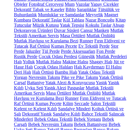
Objeler
Fotoğraf Çerçevesi
Mum
Vazolar
Yapay Çiçekler
Dekoratif Tabak ve Kaseler
Biblo
Şaraplıklar
Tütsülük ve
Buhurdanlık
Mumluklar ve Şamdanlar
Meyvelik
Magnet
Kumbara
Dekoratif Taşlar
Kül Tablası
Nazar Boncuğu
Kitap
Tutucular
Müzik Kutusu
Yatak Tepsisi
Kokulu Taşlar
Ahşap
Dekorasyon Ürünleri
Duvar Süsleri
Cansız Manken
Mutfak
Tekstili
Amerikan Servis
Masa Örtüleri
Mutfak Önlüğü
Mutfak Havlusu ve Kurulama Bezi
Runner
Fırın Eldiveni ve
Tutacak
Raf Örtüsü
Kumaş Peçete
Ev Tekstili
Perde
Stor
Perde
Jaluziler
Tül Perde
Perde Aksesuarları
Fon Perde
Rustik Perde
Çocuk Odası Perdesi
Güneşlik
Mutfak Perdeleri
Halı
Yolluk
Mutfak Halısı
Makine Halısı
Shaggy Halı
Jüt ve
Hasır Halı
Çocuk Odası Halıları
Halı Kaydırmazı
El Halısı
Deri Halı
Halı Örtüsü
Bambu Halı
Yatak Odası Tekstili
Yorgan
Nevresim Takımı
Pike ve Pike Takımı
Yatak Örtüsü
Çarşaf
Battaniye
Yatak Alezi & Koruyucusu
Yastık
Yastık
Kılıfı
Uyku Seti
Yastık Alezi
Paspaslar
Mutfak Tekstili
Amerikan Servis
Masa Örtüleri
Mutfak Önlüğü
Mutfak
Havlusu ve Kurulama Bezi
Runner
Fırın Eldiveni ve Tutacak
Raf Örtüsü
Kumaş Peçete
Kilim
Seccade
Salon Tekstili
Kırlent ve Kırlent Kılıfı
Sandalye Minderi
Koltuk Örtüsü ve
Şalı
Dekoratif Yastık
Sandalye Kılıfı
Bahçe Tekstili
Salıncak
Minderleri
Bebek Odası Tekstili
Bebek Yorganı
Bebek
Çarşafı
Bebek Nevresim Takımı
Bebek Battaniyesi
Bebek
Uyku Seti
Banyo Tekstil
Banyo Paspasları
Banyo Bakım