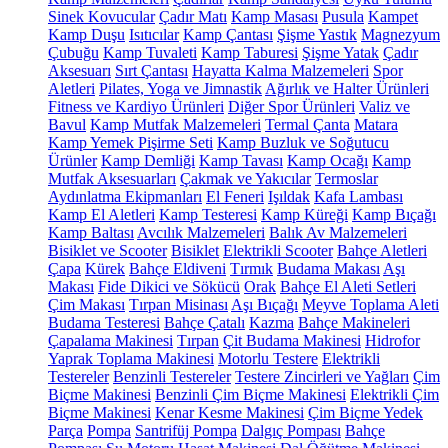
Sinek Kovucular
Çadır Matı
Kamp Masası
Pusula
Kampet
Kamp Duşu
Isıtıcılar
Kamp Çantası
Şişme Yastık
Magnezyum
Çubuğu
Kamp Tuvaleti
Kamp Taburesi
Şişme Yatak
Çadır
Aksesuarı
Sırt Çantası
Hayatta Kalma Malzemeleri
Spor
Aletleri
Pilates, Yoga ve Jimnastik
Ağırlık ve Halter Ürünleri
Fitness ve Kardiyo Ürünleri
Diğer Spor Ürünleri
Valiz ve
Bavul
Kamp Mutfak Malzemeleri
Termal Çanta
Matara
Kamp Yemek Pişirme Seti
Kamp Buzluk ve Soğutucu
Ürünler
Kamp Demliği
Kamp Tavası
Kamp Ocağı
Kamp
Mutfak Aksesuarları
Çakmak ve Yakıcılar
Termoslar
Aydınlatma Ekipmanları
El Feneri
Işıldak
Kafa Lambası
Kamp El Aletleri
Kamp Testeresi
Kamp Küreği
Kamp Bıçağı
Kamp Baltası
Avcılık Malzemeleri
Balık Av Malzemeleri
Bisiklet ve Scooter
Bisiklet
Elektrikli Scooter
Bahçe Aletleri
Çapa
Kürek
Bahçe Eldiveni
Tırmık
Budama Makası
Aşı
Makası
Fide Dikici ve Sökücü
Orak
Bahçe El Aleti Setleri
Çim Makası
Tırpan Misinası
Aşı Bıçağı
Meyve Toplama Aleti
Budama Testeresi
Bahçe Çatalı
Kazma
Bahçe Makineleri
Çapalama Makinesi
Tırpan
Çit Budama Makinesi
Hidrofor
Yaprak Toplama Makinesi
Motorlu Testere
Elektrikli
Testereler
Benzinli Testereler
Testere Zincirleri ve Yağları
Çim
Biçme Makinesi
Benzinli Çim Biçme Makinesi
Elektrikli Çim
Biçme Makinesi
Kenar Kesme Makinesi
Çim Biçme Yedek
Parça
Pompa
Santrifüj Pompa
Dalgıç Pompası
Bahçe