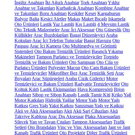
İngiliz Anahtarı
İki Ağızlı Anahtar
Tork Anahtarı
Yıldız
Anahtar ve Takımları
Kurbağcık Anahtarı
Kombine Anahtar
ve Takımları
Boru Anahtarı
Keskiler
Keser
Kargaburun
Balyoz
Balta
Kesici Aletler
Makas
Maket Bıçağı
Iskarpela
Oto Ürünleri
Lastik
Yaz Lastiği
Kış Lastiği
4 Mevsim Lastik
Oto Teknik Malzemeler
Araç İçi Aksesuar
Oto Güneşlik
Oto
Küllükler
Araç Buzdolapları
Bagaj Düzenleyici
Araba
Kokuları
Araç İçi Telefon Tutucular
Bagaj Havuzu
Oto
Paspası
Araç İçi Kamera
Oto Multimedya ve Görüntü
Sistemleri
Oto Bakım Temizlik Ürünleri
Basınçlı Yıkama
Makineleri
Tampon Parlatıcı ve Temizleyiciler
Torpido
Temizlik ve Bakım Ürünleri
Oto Şampuan
Oto Cila ve
Parlatıcı Ürünleri
Polyester Macun
Oto Cam Bakım Ürünleri
ve Temizleyiciler
Mikrofiber Bez
Araç Temizlik Seti
Araç
Boyaları
Araç Süpürgeleri
Araba Çizik Giderici
Motor
Temizleyici ve Bakım Ürünleri
Radyatör Temizleyiciler
Oto
Koltuk Kılıfı
Lastik Ekipmanları
Hava Kompresörü
Bijon
Anahtarı
Sibop ve Sibop Kapağı
Lastik Tamir Kiti
Kriko
Yağ
Motor Katkıları
Hidrolik Yağlar
Motor Yağı
Motor Yağı
Katkısı
Gres Yağı
Yakıt Katkısı
Şanzıman Yağı ve Katkısı
Akü ve Akü Aksesuarları
Akü
Akü Şarj Cihazları
Akü
Takviye Kablosu
Araç Dış Aksesuar
Plaka Aksesuarları
Silecek
Yan ve Tavan Çıtaları
Tampon Aksesuarları
Trafik
Setleri
Oto Brandaları
Vinç ve Vinç Aksesuarları
Jant ve Jant
Kapağı
Trafik Ürünleri
Oto Projektör
Diğer Trafik Ürünleri