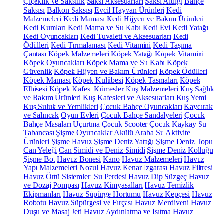
Çiçeklik ve Saksılık
Saksı Aksesuarları
Saksı Altlığı
Bahçe
Saksısı
Balkon Saksısı
Evcil Hayvan Ürünleri
Kedi
Malzemeleri
Kedi Maması
Kedi Hijyen ve Bakım Ürünleri
Kedi Kumları
Kedi Mama ve Su Kabı
Kedi Evi
Kedi Yatağı
Kedi Oyuncakları
Kedi Tuvaleti ve Aksesuarları
Kedi
Ödülleri
Kedi Tırmalaması
Kedi Vitamini
Kedi Taşıma
Çantası
Köpek Malzemeleri
Köpek Yatağı
Köpek Vitamini
Köpek Oyuncakları
Köpek Mama ve Su Kabı
Köpek
Güvenlik
Köpek Hijyen ve Bakım Ürünleri
Köpek Ödülleri
Köpek Maması
Köpek Kulübesi
Köpek Tasmaları
Köpek
Elbisesi
Köpek Kafesi
Kümesler
Kuş Malzemeleri
Kuş Sağlık
ve Bakım Ürünleri
Kuş Kafesleri ve Aksesuarları
Kuş Yemi
Kuş Suluk ve Yemlikleri
Çocuk Bahçe Oyuncakları
Kaydırak
ve Salıncak
Oyun Evleri
Çocuk Bahçe Sandalyeleri
Çocuk
Bahçe Masaları
Uçurtma
Çocuk Scooter
Çocuk Kaykay
Su
Tabancası
Şişme Oyuncaklar
Akülü Araba
Su Aktivite
Ürünleri
Şişme Havuz
Şişme Deniz Yatağı
Şişme Deniz Topu
Can Yeleği
Can Simidi ve Deniz Simidi
Şişme Deniz Kolluğu
Şişme Bot
Havuz Bonesi
Kano
Havuz Malzemeleri
Havuz
Yapı Malzemeleri
Nozul
Havuz Kenar Izgarası
Havuz Filtresi
Havuz Örtü Sistemleri
Su Perdesi
Havuz Dip Süzgeç
Havuz
ve Dozaj Pompası
Havuz Kimyasalları
Havuz Temizlik
Ekipmanları
Havuz Süpürge Hortumu
Havuz Kepçesi
Havuz
Robotu
Havuz Süpürgesi ve Fırçası
Havuz Merdiveni
Havuz
Duşu ve Masaj Jeti
Havuz Aydınlatma ve Isıtma
Havuz