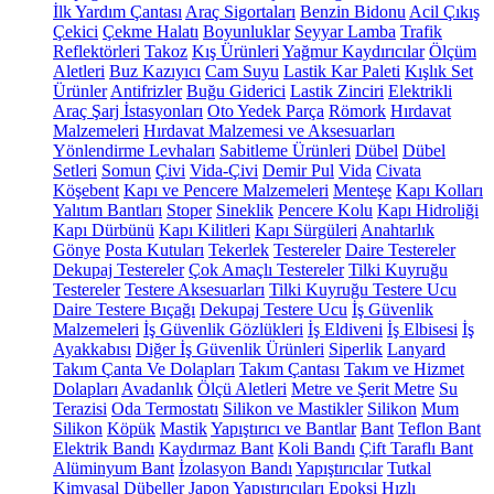
İlk Yardım Çantası
Araç Sigortaları
Benzin Bidonu
Acil Çıkış
Çekici
Çekme Halatı
Boyunluklar
Seyyar Lamba
Trafik
Reflektörleri
Takoz
Kış Ürünleri
Yağmur Kaydırıcılar
Ölçüm
Aletleri
Buz Kazıyıcı
Cam Suyu
Lastik Kar Paleti
Kışlık Set
Ürünler
Antifrizler
Buğu Giderici
Lastik Zinciri
Elektrikli
Araç Şarj İstasyonları
Oto Yedek Parça
Römork
Hırdavat
Malzemeleri
Hırdavat Malzemesi ve Aksesuarları
Yönlendirme Levhaları
Sabitleme Ürünleri
Dübel
Dübel
Setleri
Somun
Çivi
Vida-Çivi
Demir Pul
Vida
Civata
Köşebent
Kapı ve Pencere Malzemeleri
Menteşe
Kapı Kolları
Yalıtım Bantları
Stoper
Sineklik
Pencere Kolu
Kapı Hidroliği
Kapı Dürbünü
Kapı Kilitleri
Kapı Sürgüleri
Anahtarlık
Gönye
Posta Kutuları
Tekerlek
Testereler
Daire Testereler
Dekupaj Testereler
Çok Amaçlı Testereler
Tilki Kuyruğu
Testereler
Testere Aksesuarları
Tilki Kuyruğu Testere Ucu
Daire Testere Bıçağı
Dekupaj Testere Ucu
İş Güvenlik
Malzemeleri
İş Güvenlik Gözlükleri
İş Eldiveni
İş Elbisesi
İş
Ayakkabısı
Diğer İş Güvenlik Ürünleri
Siperlik
Lanyard
Takım Çanta Ve Dolapları
Takım Çantası
Takım ve Hizmet
Dolapları
Avadanlık
Ölçü Aletleri
Metre ve Şerit Metre
Su
Terazisi
Oda Termostatı
Silikon ve Mastikler
Silikon
Mum
Silikon
Köpük
Mastik
Yapıştırıcı ve Bantlar
Bant
Teflon Bant
Elektrik Bandı
Kaydırmaz Bant
Koli Bandı
Çift Taraflı Bant
Alüminyum Bant
İzolasyon Bandı
Yapıştırıcılar
Tutkal
Kimyasal Dübeller
Japon Yapıştırıcıları
Epoksi
Hızlı