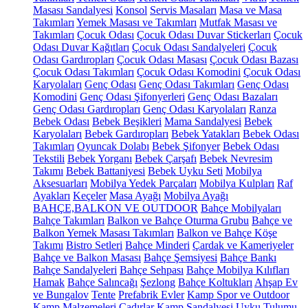
Masası Sandalyesi
Konsol
Servis Masaları
Masa ve Masa
Takımları
Yemek Masası ve Takımları
Mutfak Masası ve
Takımları
Çocuk Odası
Çocuk Odası Duvar Stickerları
Çocuk
Odası Duvar Kağıtları
Çocuk Odası Sandalyeleri
Çocuk
Odası Gardıropları
Çocuk Odası Masası
Çocuk Odası Bazası
Çocuk Odası Takımları
Çocuk Odası Komodini
Çocuk Odası
Karyolaları
Genç Odası
Genç Odası Takımları
Genç Odası
Komodini
Genç Odası Şifonyerleri
Genç Odası Bazaları
Genç Odası Gardıropları
Genç Odası Karyolaları
Ranza
Bebek Odası
Bebek Beşikleri
Mama Sandalyesi
Bebek
Karyolaları
Bebek Gardıropları
Bebek Yatakları
Bebek Odası
Takımları
Oyuncak Dolabı
Bebek Şifonyer
Bebek Odası
Tekstili
Bebek Yorganı
Bebek Çarşafı
Bebek Nevresim
Takımı
Bebek Battaniyesi
Bebek Uyku Seti
Mobilya
Aksesuarları
Mobilya Yedek Parçaları
Mobilya Kulpları
Raf
Ayakları
Keçeler
Masa Ayağı
Mobilya Ayağı
BAHÇE,BALKON VE OUTDOOR
Bahçe Mobilyaları
Bahçe Takımları
Balkon ve Bahçe Oturma Grubu
Bahçe ve
Balkon Yemek Masası Takımları
Balkon ve Bahçe Köşe
Takımı
Bistro Setleri
Bahçe Minderi
Çardak ve Kameriyeler
Bahçe ve Balkon Masası
Bahçe Şemsiyesi
Bahçe Bankı
Bahçe Sandalyeleri
Bahçe Sehpası
Bahçe Mobilya Kılıfları
Hamak
Bahçe Salıncağı
Şezlong
Bahçe Koltukları
Ahşap Ev
ve Bungalov
Tente
Prefabrik Evler
Kamp Spor ve Outdoor
Kamp Malzemeleri
Çadırlar
Kamp Sandalyesi
Uyku Tulumu