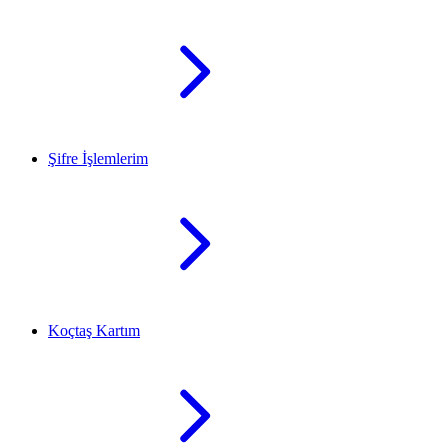
Şifre İşlemlerim
Koçtaş Kartım