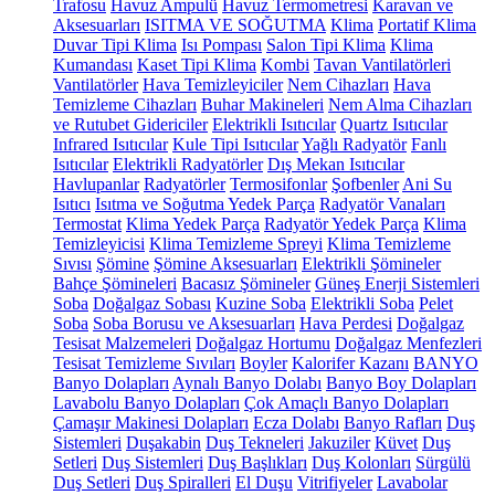
Trafosu
Havuz Ampulü
Havuz Termometresi
Karavan ve
Aksesuarları
ISITMA VE SOĞUTMA
Klima
Portatif Klima
Duvar Tipi Klima
Isı Pompası
Salon Tipi Klima
Klima
Kumandası
Kaset Tipi Klima
Kombi
Tavan Vantilatörleri
Vantilatörler
Hava Temizleyiciler
Nem Cihazları
Hava
Temizleme Cihazları
Buhar Makineleri
Nem Alma Cihazları
ve Rutubet Gidericiler
Elektrikli Isıtıcılar
Quartz Isıtıcılar
Infrared Isıtıcılar
Kule Tipi Isıtıcılar
Yağlı Radyatör
Fanlı
Isıtıcılar
Elektrikli Radyatörler
Dış Mekan Isıtıcılar
Havlupanlar
Radyatörler
Termosifonlar
Şofbenler
Ani Su
Isıtıcı
Isıtma ve Soğutma Yedek Parça
Radyatör Vanaları
Termostat
Klima Yedek Parça
Radyatör Yedek Parça
Klima
Temizleyicisi
Klima Temizleme Spreyi
Klima Temizleme
Sıvısı
Şömine
Şömine Aksesuarları
Elektrikli Şömineler
Bahçe Şömineleri
Bacasız Şömineler
Güneş Enerji Sistemleri
Soba
Doğalgaz Sobası
Kuzine Soba
Elektrikli Soba
Pelet
Soba
Soba Borusu ve Aksesuarları
Hava Perdesi
Doğalgaz
Tesisat Malzemeleri
Doğalgaz Hortumu
Doğalgaz Menfezleri
Tesisat Temizleme Sıvıları
Boyler
Kalorifer Kazanı
BANYO
Banyo Dolapları
Aynalı Banyo Dolabı
Banyo Boy Dolapları
Lavabolu Banyo Dolapları
Çok Amaçlı Banyo Dolapları
Çamaşır Makinesi Dolapları
Ecza Dolabı
Banyo Rafları
Duş
Sistemleri
Duşakabin
Duş Tekneleri
Jakuziler
Küvet
Duş
Setleri
Duş Sistemleri
Duş Başlıkları
Duş Kolonları
Sürgülü
Duş Setleri
Duş Spiralleri
El Duşu
Vitrifiyeler
Lavabolar