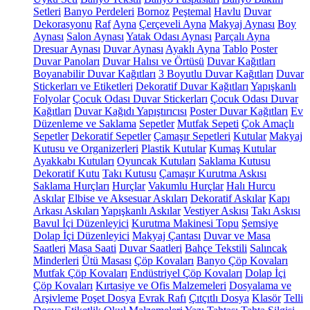
Setleri
Banyo Perdeleri
Bornoz
Peştemal
Havlu
Duvar
Dekorasyonu
Raf
Ayna
Çerçeveli Ayna
Makyaj Aynası
Boy
Aynası
Salon Aynası
Yatak Odası Aynası
Parçalı Ayna
Dresuar Aynası
Duvar Aynası
Ayaklı Ayna
Tablo
Poster
Duvar Panoları
Duvar Halısı ve Örtüsü
Duvar Kağıtları
Boyanabilir Duvar Kağıtları
3 Boyutlu Duvar Kağıtları
Duvar
Stickerları ve Etiketleri
Dekoratif Duvar Kağıtları
Yapışkanlı
Folyolar
Çocuk Odası Duvar Stickerları
Çocuk Odası Duvar
Kağıtları
Duvar Kağıdı Yapıştırıcısı
Poster Duvar Kağıtları
Ev
Düzenleme ve Saklama
Sepetler
Mutfak Sepeti
Çok Amaçlı
Sepetler
Dekoratif Sepetler
Çamaşır Sepetleri
Kutular
Makyaj
Kutusu ve Organizerleri
Plastik Kutular
Kumaş Kutular
Ayakkabı Kutuları
Oyuncak Kutuları
Saklama Kutusu
Dekoratif Kutu
Takı Kutusu
Çamaşır Kurutma Askısı
Saklama Hurçları
Hurçlar
Vakumlu Hurçlar
Halı Hurcu
Askılar
Elbise ve Aksesuar Askıları
Dekoratif Askılar
Kapı
Arkası Askıları
Yapışkanlı Askılar
Vestiyer Askısı
Takı Askısı
Bavul İçi Düzenleyici
Kurutma Makinesi Topu
Şemsiye
Dolap İçi Düzenleyici
Makyaj Çantası
Duvar ve Masa
Saatleri
Masa Saati
Duvar Saatleri
Bahçe Tekstili
Salıncak
Minderleri
Ütü Masası
Çöp Kovaları
Banyo Çöp Kovaları
Mutfak Çöp Kovaları
Endüstriyel Çöp Kovaları
Dolap İçi
Çöp Kovaları
Kırtasiye ve Ofis Malzemeleri
Dosyalama ve
Arşivleme
Poşet Dosya
Evrak Rafı
Çıtçıtlı Dosya
Klasör
Telli