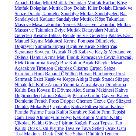
Amaçlı Dolap
Mini Mutfak Dolapları
Mutfak Rafları
Köşe
Mutfak Dolapları
Mutfak Boy Dolabı
Kiler Dolabı
Ekmek ve
Sebze Dolabı
Tabureler
Sandalye
Mutfak Sandalyeleri
Bar
Sandalyeleri
Katlanır Sandalyeler
Mutfak Köşe Takımları
Masa ve Masa Takımları
Yemek Masası ve Takımları
Mutfak
Masası ve Takımları
Eviye
Mutfak Bataryaları
Mutfak
Gereçleri
Kesme Tahtası
Rende
Servis Gereçleri
Patates Ezici
Manuel Kıyma Makinesi
Krema Pompası
Dilimleyici
Doğrayıcı
Yumurta Fırçası
Bıçak ve Bıçak Setleri
Yağ
Sıçratmaz
Soyucu, Oyacak
Ölçü Kabı ve Kaşığı
Merdane ve
Oklava
Hamur Açma Matı
Fındık Kıracağı ve Ceviz Kıracağı
Elek
Dondurma Kaşığı
Buz Kalıbı
Bıçak Bileyici Masat
Açacak ve Tirbuşon
Çekirdek Çıkarıcı
Çırpıcı
Sebze
Kurutucu
Huni
Baharat Öğütücü
Havan
Hamburger Presi
Sarımsak Ezici
Kaşık ve Kepçe Altlığı
Bıçak Standı
Süzgeç
Nihale
İçli Köfte Aparatı
Yumurta Zamanlayıcı
Dondurma
Kalıbı
Buz Kovası
Et Dövme Aleti
Sarma Makinesi
Kahve
Değirmenleri
Limon Sıkacağı
Pişirme Grubu
Çay ve Kahve
Demleme
French Press
Dripper
Chemex
Cezve
Çay Süzgeci
Demlik
Moka Pot
Çaydanlık
Kahve Filtresi
Sifon Kahve
Fırında Pişirme
Pasta Kalıbı
Kurabiye Kalıbı
Fırın Tepsisi
Cam Tepsi
Alüminyum Folyo
Kek Kalıbı
Muffin Kalıbı
Çikolata Kalıbı
Güveç
Pişirme Kağıdı
Pizza Tepsisi
Tart
Kalıbı
Ocak Üstü Pişirme
Tava ve Tava Setleri
Ocak Üstü
Tost Makinesi
Ocak Üstü Sac
Sahan
Düdüklü Tencere