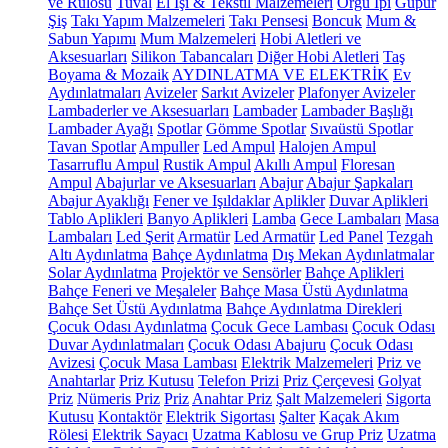
ve Rulosu
Tuval
El İşi & Tekstil Malzemeleri
Örgü İpi
Güpür
Şiş
Takı Yapım Malzemeleri
Takı Pensesi
Boncuk
Mum &
Sabun Yapımı
Mum Malzemeleri
Hobi Aletleri ve
Aksesuarları
Silikon Tabancaları
Diğer Hobi Aletleri
Taş
Boyama & Mozaik
AYDINLATMA VE ELEKTRİK
Ev
Aydınlatmaları
Avizeler
Sarkıt Avizeler
Plafonyer Avizeler
Lambaderler ve Aksesuarları
Lambader
Lambader Başlığı
Lambader Ayağı
Spotlar
Gömme Spotlar
Sıvaüstü Spotlar
Tavan Spotlar
Ampuller
Led Ampul
Halojen Ampul
Tasarruflu Ampul
Rustik Ampul
Akıllı Ampul
Floresan
Ampul
Abajurlar ve Aksesuarları
Abajur
Abajur Şapkaları
Abajur Ayaklığı
Fener ve Işıldaklar
Aplikler
Duvar Aplikleri
Tablo Aplikleri
Banyo Aplikleri
Lamba
Gece Lambaları
Masa
Lambaları
Led Şerit
Armatür
Led Armatür
Led Panel
Tezgah
Altı Aydınlatma
Bahçe Aydınlatma
Dış Mekan Aydınlatmalar
Solar Aydınlatma
Projektör ve Sensörler
Bahçe Aplikleri
Bahçe Feneri ve Meşaleler
Bahçe Masa Üstü Aydınlatma
Bahçe Set Üstü Aydınlatma
Bahçe Aydınlatma Direkleri
Çocuk Odası Aydınlatma
Çocuk Gece Lambası
Çocuk Odası
Duvar Aydınlatmaları
Çocuk Odası Abajuru
Çocuk Odası
Avizesi
Çocuk Masa Lambası
Elektrik Malzemeleri
Priz ve
Anahtarlar
Priz Kutusu
Telefon Prizi
Priz Çerçevesi
Golyat
Priz
Nümeris Priz
Priz
Anahtar Priz
Şalt Malzemeleri
Sigorta
Kutusu
Kontaktör
Elektrik Sigortası
Şalter
Kaçak Akım
Rölesi
Elektrik Sayacı
Uzatma Kablosu ve Grup Priz
Uzatma