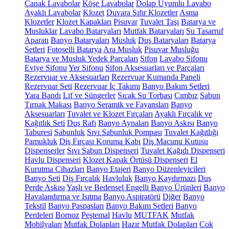
Çanak Lavabolar
Köşe Lavabolar
Dolap Uyumlu Lavabo
Ayaklı Lavabolar
Klozet
Duvara Sıfır Klozetler
Asma
Klozetler
Klozet Kapakları
Pisuvar
Tuvalet Taşı
Batarya ve
Musluklar
Lavabo Bataryaları
Mutfak Bataryaları
Su Tasarruf
Aparatı
Banyo Bataryaları
Musluk
Duş Bataryaları
Batarya
Setleri
Fotoselli Batarya
Ara Musluk
Pisuvar Musluğu
Batarya ve Musluk Yedek Parçaları
Sifon
Lavabo Sifonu
Eviye Sifonu
Yer Sifonu
Sifon Aksesuarları ve Parçaları
Rezervuar ve Aksesuarları
Rezervuar Kumanda Paneli
Rezervuar Seti
Rezervuar İç Takımı
Banyo Bakım Setleri
Yara Bandı
Lif ve Süngerler
Sıcak Su Torbası
Cımbız
Sabun
Tırnak Makası
Banyo Seramik ve Fayansları
Banyo
Aksesuarları
Tuvalet ve Klozet Fırçaları
Ayaklı Fırçalık ve
Kağıtlık Seti
Duş Rafı
Banyo Aynaları
Banyo Askısı
Banyo
Taburesi
Sabunluk
Sıvı Sabunluk Pompası
Tuvalet Kağıtlığı
Pamukluk
Diş Fırçası Koruma Kabı
Diş Macunu Kutusu
Dispenserler
Sıvı Sabun Dispenseri
Tuvalet Kağıdı Dispenseri
Havlu Dispenseri
Klozet Kapak Örtüsü Dispenseri
El
Kurutma Cihazları
Banyo Etajeri
Banyo Düzenleyicileri
Banyo Seti
Diş Fırçalık
Havluluk
Banyo Kaydırmazı
Duş
Perde Askısı
Yaşlı ve Bedensel Engelli Banyo Ürünleri
Banyo
Havalandırma ve Isıtma
Banyo Aspiratörü
Diğer
Banyo
Tekstil
Banyo Paspasları
Banyo Bakım Setleri
Banyo
Perdeleri
Bornoz
Peştemal
Havlu
MUTFAK
Mutfak
Mobilyaları
Mutfak Dolapları
Hazır Mutfak Dolapları
Çok