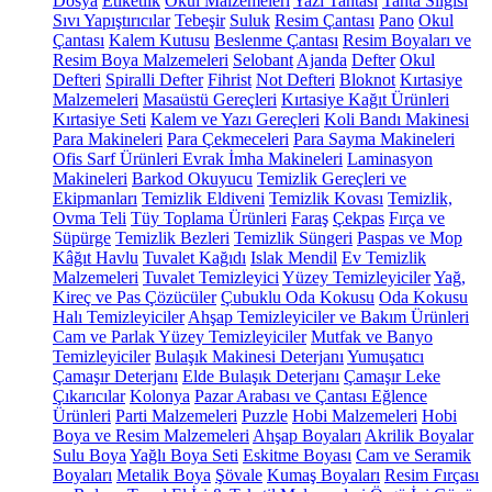
Dosya
Etiketlik
Okul Malzemeleri
Yazı Tahtası
Tahta Silgisi
Sıvı Yapıştırıcılar
Tebeşir
Suluk
Resim Çantası
Pano
Okul
Çantası
Kalem Kutusu
Beslenme Çantası
Resim Boyaları ve
Resim Boya Malzemeleri
Selobant
Ajanda
Defter
Okul
Defteri
Spiralli Defter
Fihrist
Not Defteri
Bloknot
Kırtasiye
Malzemeleri
Masaüstü Gereçleri
Kırtasiye Kağıt Ürünleri
Kırtasiye Seti
Kalem ve Yazı Gereçleri
Koli Bandı Makinesi
Para Makineleri
Para Çekmeceleri
Para Sayma Makineleri
Ofis Sarf Ürünleri
Evrak İmha Makineleri
Laminasyon
Makineleri
Barkod Okuyucu
Temizlik Gereçleri ve
Ekipmanları
Temizlik Eldiveni
Temizlik Kovası
Temizlik,
Ovma Teli
Tüy Toplama Ürünleri
Faraş
Çekpas
Fırça ve
Süpürge
Temizlik Bezleri
Temizlik Süngeri
Paspas ve Mop
Kâğıt Havlu
Tuvalet Kağıdı
Islak Mendil
Ev Temizlik
Malzemeleri
Tuvalet Temizleyici
Yüzey Temizleyiciler
Yağ,
Kireç ve Pas Çözücüler
Çubuklu Oda Kokusu
Oda Kokusu
Halı Temizleyiciler
Ahşap Temizleyiciler ve Bakım Ürünleri
Cam ve Parlak Yüzey Temizleyiciler
Mutfak ve Banyo
Temizleyiciler
Bulaşık Makinesi Deterjanı
Yumuşatıcı
Çamaşır Deterjanı
Elde Bulaşık Deterjanı
Çamaşır Leke
Çıkarıcılar
Kolonya
Pazar Arabası ve Çantası
Eğlence
Ürünleri
Parti Malzemeleri
Puzzle
Hobi Malzemeleri
Hobi
Boya ve Resim Malzemeleri
Ahşap Boyaları
Akrilik Boyalar
Sulu Boya
Yağlı Boya Seti
Eskitme Boyası
Cam ve Seramik
Boyaları
Metalik Boya
Şövale
Kumaş Boyaları
Resim Fırçası