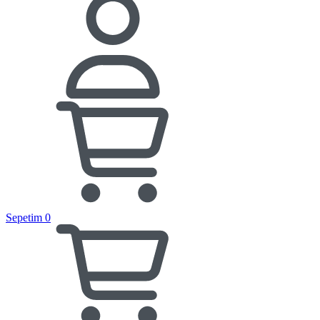
Sepetim
0