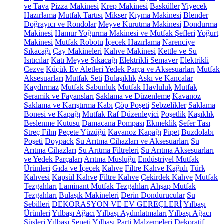
ve Tava
Pizza Makinesi
Krep Makinesi
Basküller
Yiyecek
Hazırlama
Mutfak Tartısı
Mikser
Kıyma Makinesi
Blender
Doğrayıcı ve Rondolar
Meyve Kurutma Makinesi
Dondurma
Makinesi
Hamur Yoğurma Makinesi ve Mutfak Şefleri
Yoğurt
Makinesi
Mutfak Robotu
İçecek Hazırlama
Narenciye
Sıkacağı
Çay Makineleri
Kahve Makinesi
Kettle ve Su
Isıtıcılar
Katı Meyve Sıkacağı
Elektrikli Semaver
Elektrikli
Cezve
Küçük Ev Aletleri Yedek Parça ve Aksesuarları
Mutfak
Aksesuarları
Mutfak Seti
Bulaşıklık
Askı ve Kancalar
Kaydırmaz
Mutfak Sabunluk
Mutfak Havluluk
Mutfak
Seramik ve Fayansları
Saklama ve Düzenleme
Kavanoz
Saklama ve Karıştırma Kabı
Çöp Poşeti
Sebzelikler
Saklama
Bonesi ve Kapağı
Mutfak Raf Düzenleyici
Poşetlik
Kaşıklık
Beslenme Kutusu
Damacana Pompası
Ekmeklik
Sefer Tası
Streç Film
Peçete Yüzüğü
Kavanoz Kapağı
Pipet
Buzdolabı
Poşeti
Doypack
Su Arıtma Cihazları ve Aksesuarları
Su
Arıtma Cihazları
Su Arıtma Filtreleri
Su Arıtma Aksesuarları
ve Yedek Parçaları
Arıtma Musluğu
Endüstriyel Mutfak
Ürünleri
Gıda ve İçecek
Kahve
Filtre Kahve Kağıdı
Türk
Kahvesi
Kapsül Kahve
Filtre Kahve
Çekirdek Kahve
Mutfak
Tezgahları
Laminant Mutfak Tezgahları
Ahşap Mutfak
Tezgahları
Bulaşık Makineleri
Derin Dondurucular
Su
Sebilleri
DEKORASYON VE EV GEREÇLERİ
Yılbaşı
Ürünleri
Yılbaşı Ağacı
Yılbaşı Aydınlatmaları
Yılbaşı Ağacı
Süsleri
Yılbaşı Sepeti
Yılbaşı Parti Malzemeleri
Dekoratif