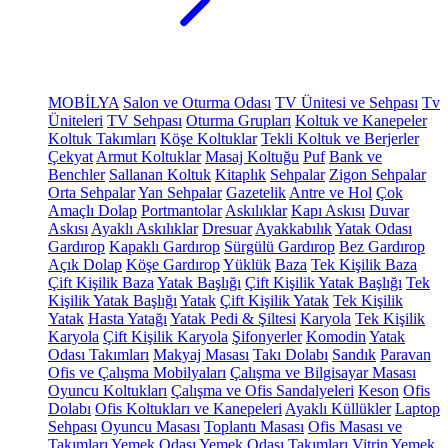
MOBİLYA
Salon ve Oturma Odası
TV Ünitesi ve Sehpası
Tv
Üniteleri
TV Sehpası
Oturma Grupları
Koltuk ve Kanepeler
Koltuk Takımları
Köşe Koltuklar
Tekli Koltuk ve Berjerler
Çekyat
Armut Koltuklar
Masaj Koltuğu
Puf
Bank ve
Benchler
Sallanan Koltuk
Kitaplık
Sehpalar
Zigon Sehpalar
Orta Sehpalar
Yan Sehpalar
Gazetelik
Antre ve Hol
Çok
Amaçlı Dolap
Portmantolar
Askılıklar
Kapı Askısı
Duvar
Askısı
Ayaklı Askılıklar
Dresuar
Ayakkabılık
Yatak Odası
Gardırop
Kapaklı Gardırop
Sürgülü Gardırop
Bez Gardırop
Açık Dolap
Köşe Gardırop
Yüklük
Baza
Tek Kişilik Baza
Çift Kişilik Baza
Yatak Başlığı
Çift Kişilik Yatak Başlığı
Tek
Kişilik Yatak Başlığı
Yatak
Çift Kişilik Yatak
Tek Kişilik
Yatak
Hasta Yatağı
Yatak Pedi & Şiltesi
Karyola
Tek Kişilik
Karyola
Çift Kişilik Karyola
Şifonyerler
Komodin
Yatak
Odası Takımları
Makyaj Masası
Takı Dolabı
Sandık
Paravan
Ofis ve Çalışma Mobilyaları
Çalışma ve Bilgisayar Masası
Oyuncu Koltukları
Çalışma ve Ofis Sandalyeleri
Keson
Ofis
Dolabı
Ofis Koltukları ve Kanepeleri
Ayaklı Küllükler
Laptop
Sehpası
Oyuncu Masası
Toplantı Masası
Ofis Masası ve
Takımları
Yemek Odası
Yemek Odası Takımları
Vitrin
Yemek