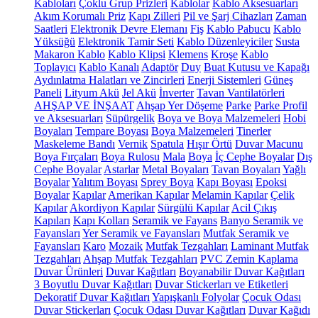
Kabloları
Çoklu Grup Prizleri
Kablolar
Kablo Aksesuarları
Akım Korumalı Priz
Kapı Zilleri
Pil ve Şarj Cihazları
Zaman
Saatleri
Elektronik Devre Elemanı
Fiş
Kablo Pabucu
Kablo
Yüksüğü
Elektronik Tamir Seti
Kablo Düzenleyiciler
Susta
Makaron Kablo
Kablo Klipsi
Klemens
Kroşe
Kablo
Toplayıcı
Kablo Kanalı
Adaptör
Duy
Buat Kutusu ve Kapağı
Aydınlatma Halatları ve Zincirleri
Enerji Sistemleri
Güneş
Paneli
Lityum Akü
Jel Akü
İnverter
Tavan Vantilatörleri
AHŞAP VE İNŞAAT
Ahşap Yer Döşeme
Parke
Parke Profil
ve Aksesuarları
Süpürgelik
Boya ve Boya Malzemeleri
Hobi
Boyaları
Tempare Boyası
Boya Malzemeleri
Tinerler
Maskeleme Bandı
Vernik
Spatula
Hışır Örtü
Duvar Macunu
Boya Fırçaları
Boya Rulosu
Mala
Boya
İç Cephe Boyalar
Dış
Cephe Boyalar
Astarlar
Metal Boyaları
Tavan Boyaları
Yağlı
Boyalar
Yalıtım Boyası
Sprey Boya
Kapı Boyası
Epoksi
Boyalar
Kapılar
Amerikan Kapılar
Melamin Kapılar
Çelik
Kapılar
Akordiyon Kapılar
Sürgülü Kapılar
Acil Çıkış
Kapıları
Kapı Kolları
Seramik ve Fayans
Banyo Seramik ve
Fayansları
Yer Seramik ve Fayansları
Mutfak Seramik ve
Fayansları
Karo
Mozaik
Mutfak Tezgahları
Laminant Mutfak
Tezgahları
Ahşap Mutfak Tezgahları
PVC Zemin Kaplama
Duvar Ürünleri
Duvar Kağıtları
Boyanabilir Duvar Kağıtları
3 Boyutlu Duvar Kağıtları
Duvar Stickerları ve Etiketleri
Dekoratif Duvar Kağıtları
Yapışkanlı Folyolar
Çocuk Odası
Duvar Stickerları
Çocuk Odası Duvar Kağıtları
Duvar Kağıdı