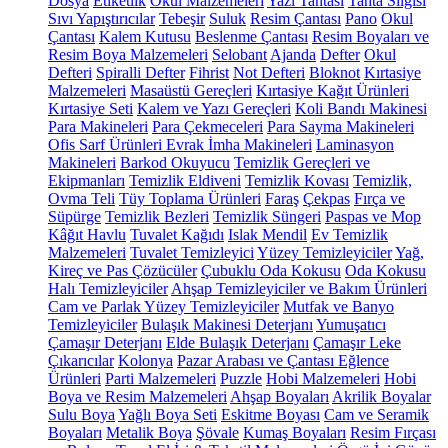
Dosya
Etiketlik
Okul Malzemeleri
Yazı Tahtası
Tahta Silgisi
Sıvı Yapıştırıcılar
Tebeşir
Suluk
Resim Çantası
Pano
Okul
Çantası
Kalem Kutusu
Beslenme Çantası
Resim Boyaları ve
Resim Boya Malzemeleri
Selobant
Ajanda
Defter
Okul
Defteri
Spiralli Defter
Fihrist
Not Defteri
Bloknot
Kırtasiye
Malzemeleri
Masaüstü Gereçleri
Kırtasiye Kağıt Ürünleri
Kırtasiye Seti
Kalem ve Yazı Gereçleri
Koli Bandı Makinesi
Para Makineleri
Para Çekmeceleri
Para Sayma Makineleri
Ofis Sarf Ürünleri
Evrak İmha Makineleri
Laminasyon
Makineleri
Barkod Okuyucu
Temizlik Gereçleri ve
Ekipmanları
Temizlik Eldiveni
Temizlik Kovası
Temizlik,
Ovma Teli
Tüy Toplama Ürünleri
Faraş
Çekpas
Fırça ve
Süpürge
Temizlik Bezleri
Temizlik Süngeri
Paspas ve Mop
Kâğıt Havlu
Tuvalet Kağıdı
Islak Mendil
Ev Temizlik
Malzemeleri
Tuvalet Temizleyici
Yüzey Temizleyiciler
Yağ,
Kireç ve Pas Çözücüler
Çubuklu Oda Kokusu
Oda Kokusu
Halı Temizleyiciler
Ahşap Temizleyiciler ve Bakım Ürünleri
Cam ve Parlak Yüzey Temizleyiciler
Mutfak ve Banyo
Temizleyiciler
Bulaşık Makinesi Deterjanı
Yumuşatıcı
Çamaşır Deterjanı
Elde Bulaşık Deterjanı
Çamaşır Leke
Çıkarıcılar
Kolonya
Pazar Arabası ve Çantası
Eğlence
Ürünleri
Parti Malzemeleri
Puzzle
Hobi Malzemeleri
Hobi
Boya ve Resim Malzemeleri
Ahşap Boyaları
Akrilik Boyalar
Sulu Boya
Yağlı Boya Seti
Eskitme Boyası
Cam ve Seramik
Boyaları
Metalik Boya
Şövale
Kumaş Boyaları
Resim Fırçası