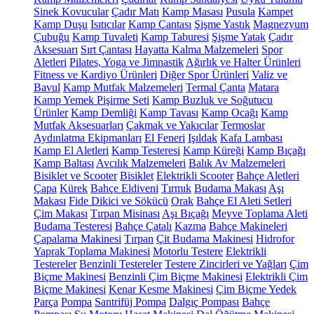
Sinek Kovucular
Çadır Matı
Kamp Masası
Pusula
Kampet
Kamp Duşu
Isıtıcılar
Kamp Çantası
Şişme Yastık
Magnezyum
Çubuğu
Kamp Tuvaleti
Kamp Taburesi
Şişme Yatak
Çadır
Aksesuarı
Sırt Çantası
Hayatta Kalma Malzemeleri
Spor
Aletleri
Pilates, Yoga ve Jimnastik
Ağırlık ve Halter Ürünleri
Fitness ve Kardiyo Ürünleri
Diğer Spor Ürünleri
Valiz ve
Bavul
Kamp Mutfak Malzemeleri
Termal Çanta
Matara
Kamp Yemek Pişirme Seti
Kamp Buzluk ve Soğutucu
Ürünler
Kamp Demliği
Kamp Tavası
Kamp Ocağı
Kamp
Mutfak Aksesuarları
Çakmak ve Yakıcılar
Termoslar
Aydınlatma Ekipmanları
El Feneri
Işıldak
Kafa Lambası
Kamp El Aletleri
Kamp Testeresi
Kamp Küreği
Kamp Bıçağı
Kamp Baltası
Avcılık Malzemeleri
Balık Av Malzemeleri
Bisiklet ve Scooter
Bisiklet
Elektrikli Scooter
Bahçe Aletleri
Çapa
Kürek
Bahçe Eldiveni
Tırmık
Budama Makası
Aşı
Makası
Fide Dikici ve Sökücü
Orak
Bahçe El Aleti Setleri
Çim Makası
Tırpan Misinası
Aşı Bıçağı
Meyve Toplama Aleti
Budama Testeresi
Bahçe Çatalı
Kazma
Bahçe Makineleri
Çapalama Makinesi
Tırpan
Çit Budama Makinesi
Hidrofor
Yaprak Toplama Makinesi
Motorlu Testere
Elektrikli
Testereler
Benzinli Testereler
Testere Zincirleri ve Yağları
Çim
Biçme Makinesi
Benzinli Çim Biçme Makinesi
Elektrikli Çim
Biçme Makinesi
Kenar Kesme Makinesi
Çim Biçme Yedek
Parça
Pompa
Santrifüj Pompa
Dalgıç Pompası
Bahçe