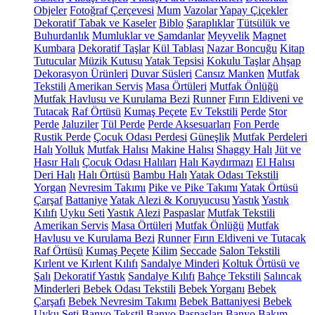
Objeler
Fotoğraf Çerçevesi
Mum
Vazolar
Yapay Çiçekler
Dekoratif Tabak ve Kaseler
Biblo
Şaraplıklar
Tütsülük ve
Buhurdanlık
Mumluklar ve Şamdanlar
Meyvelik
Magnet
Kumbara
Dekoratif Taşlar
Kül Tablası
Nazar Boncuğu
Kitap
Tutucular
Müzik Kutusu
Yatak Tepsisi
Kokulu Taşlar
Ahşap
Dekorasyon Ürünleri
Duvar Süsleri
Cansız Manken
Mutfak
Tekstili
Amerikan Servis
Masa Örtüleri
Mutfak Önlüğü
Mutfak Havlusu ve Kurulama Bezi
Runner
Fırın Eldiveni ve
Tutacak
Raf Örtüsü
Kumaş Peçete
Ev Tekstili
Perde
Stor
Perde
Jaluziler
Tül Perde
Perde Aksesuarları
Fon Perde
Rustik Perde
Çocuk Odası Perdesi
Güneşlik
Mutfak Perdeleri
Halı
Yolluk
Mutfak Halısı
Makine Halısı
Shaggy Halı
Jüt ve
Hasır Halı
Çocuk Odası Halıları
Halı Kaydırmazı
El Halısı
Deri Halı
Halı Örtüsü
Bambu Halı
Yatak Odası Tekstili
Yorgan
Nevresim Takımı
Pike ve Pike Takımı
Yatak Örtüsü
Çarşaf
Battaniye
Yatak Alezi & Koruyucusu
Yastık
Yastık
Kılıfı
Uyku Seti
Yastık Alezi
Paspaslar
Mutfak Tekstili
Amerikan Servis
Masa Örtüleri
Mutfak Önlüğü
Mutfak
Havlusu ve Kurulama Bezi
Runner
Fırın Eldiveni ve Tutacak
Raf Örtüsü
Kumaş Peçete
Kilim
Seccade
Salon Tekstili
Kırlent ve Kırlent Kılıfı
Sandalye Minderi
Koltuk Örtüsü ve
Şalı
Dekoratif Yastık
Sandalye Kılıfı
Bahçe Tekstili
Salıncak
Minderleri
Bebek Odası Tekstili
Bebek Yorganı
Bebek
Çarşafı
Bebek Nevresim Takımı
Bebek Battaniyesi
Bebek
Uyku Seti
Banyo Tekstil
Banyo Paspasları
Banyo Bakım