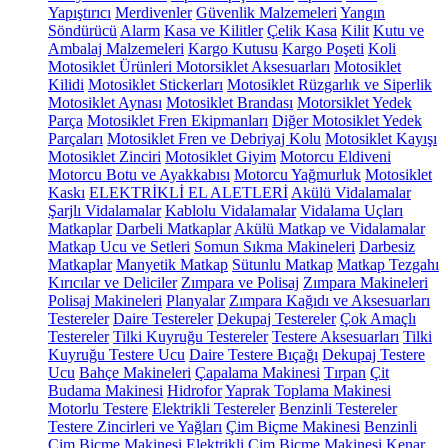
Yapıştırıcı
Merdivenler
Güvenlik Malzemeleri
Yangın
Söndürücü
Alarm
Kasa ve Kilitler
Çelik Kasa
Kilit
Kutu ve
Ambalaj Malzemeleri
Kargo Kutusu
Kargo Poşeti
Koli
Motosiklet Ürünleri
Motorsiklet Aksesuarları
Motosiklet
Kilidi
Motosiklet Stickerları
Motosiklet Rüzgarlık ve Siperlik
Motosiklet Aynası
Motosiklet Brandası
Motorsiklet Yedek
Parça
Motosiklet Fren Ekipmanları
Diğer Motosiklet Yedek
Parçaları
Motosiklet Fren ve Debriyaj Kolu
Motosiklet Kayışı
Motosiklet Zinciri
Motosiklet Giyim
Motorcu Eldiveni
Motorcu Botu ve Ayakkabısı
Motorcu Yağmurluk
Motosiklet
Kaskı
ELEKTRİKLİ EL ALETLERİ
Akülü Vidalamalar
Şarjlı Vidalamalar
Kablolu Vidalamalar
Vidalama Uçları
Matkaplar
Darbeli Matkaplar
Akülü Matkap ve Vidalamalar
Matkap Ucu ve Setleri
Somun Sıkma Makineleri
Darbesiz
Matkaplar
Manyetik Matkap
Sütunlu Matkap
Matkap Tezgahı
Kırıcılar ve Deliciler
Zımpara ve Polisaj
Zımpara Makineleri
Polisaj Makineleri
Planyalar
Zımpara Kağıdı ve Aksesuarları
Testereler
Daire Testereler
Dekupaj Testereler
Çok Amaçlı
Testereler
Tilki Kuyruğu Testereler
Testere Aksesuarları
Tilki
Kuyruğu Testere Ucu
Daire Testere Bıçağı
Dekupaj Testere
Ucu
Bahçe Makineleri
Çapalama Makinesi
Tırpan
Çit
Budama Makinesi
Hidrofor
Yaprak Toplama Makinesi
Motorlu Testere
Elektrikli Testereler
Benzinli Testereler
Testere Zincirleri ve Yağları
Çim Biçme Makinesi
Benzinli
Çim Biçme Makinesi
Elektrikli Çim Biçme Makinesi
Kenar