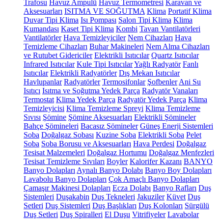
Trafosu
Havuz Ampulü
Havuz Termometresi
Karavan ve
Aksesuarları
ISITMA VE SOĞUTMA
Klima
Portatif Klima
Duvar Tipi Klima
Isı Pompası
Salon Tipi Klima
Klima
Kumandası
Kaset Tipi Klima
Kombi
Tavan Vantilatörleri
Vantilatörler
Hava Temizleyiciler
Nem Cihazları
Hava
Temizleme Cihazları
Buhar Makineleri
Nem Alma Cihazları
ve Rutubet Gidericiler
Elektrikli Isıtıcılar
Quartz Isıtıcılar
Infrared Isıtıcılar
Kule Tipi Isıtıcılar
Yağlı Radyatör
Fanlı
Isıtıcılar
Elektrikli Radyatörler
Dış Mekan Isıtıcılar
Havlupanlar
Radyatörler
Termosifonlar
Şofbenler
Ani Su
Isıtıcı
Isıtma ve Soğutma Yedek Parça
Radyatör Vanaları
Termostat
Klima Yedek Parça
Radyatör Yedek Parça
Klima
Temizleyicisi
Klima Temizleme Spreyi
Klima Temizleme
Sıvısı
Şömine
Şömine Aksesuarları
Elektrikli Şömineler
Bahçe Şömineleri
Bacasız Şömineler
Güneş Enerji Sistemleri
Soba
Doğalgaz Sobası
Kuzine Soba
Elektrikli Soba
Pelet
Soba
Soba Borusu ve Aksesuarları
Hava Perdesi
Doğalgaz
Tesisat Malzemeleri
Doğalgaz Hortumu
Doğalgaz Menfezleri
Tesisat Temizleme Sıvıları
Boyler
Kalorifer Kazanı
BANYO
Banyo Dolapları
Aynalı Banyo Dolabı
Banyo Boy Dolapları
Lavabolu Banyo Dolapları
Çok Amaçlı Banyo Dolapları
Çamaşır Makinesi Dolapları
Ecza Dolabı
Banyo Rafları
Duş
Sistemleri
Duşakabin
Duş Tekneleri
Jakuziler
Küvet
Duş
Setleri
Duş Sistemleri
Duş Başlıkları
Duş Kolonları
Sürgülü
Duş Setleri
Duş Spiralleri
El Duşu
Vitrifiyeler
Lavabolar