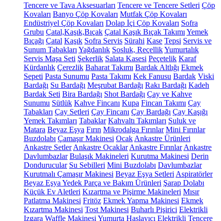
Tencere ve Tava Aksesuarları
Tencere ve Tencere Setleri
Çöp
Kovaları
Banyo Çöp Kovaları
Mutfak Çöp Kovaları
Endüstriyel Çöp Kovaları
Dolap İçi Çöp Kovaları
Sofra
Grubu
Çatal,Kaşık,Bıçak
Çatal Kaşık Bıçak Takımı
Yemek
Bıçağı
Çatal
Kaşık
Sofra Servis
Sürahi
Kase
Tepsi
Servis ve
Sunum Tabakları
Yağdanlık
Sosluk, Reçellik
Yumurtalık
Servis Maşa Seti
Şekerlik
Salata Kasesi
Peçetelik
Karaf
Kürdanlık
Çerezlik
Baharat Takımı
Bardak Altlığı
Ekmek
Sepeti
Pasta Sunumu
Pasta Takımı
Kek Fanusu
Bardak
Viski
Bardağı
Su Bardağı
Meşrubat Bardağı
Rakı Bardağı
Kadeh
Bardak Seti
Bira Bardağı
Shot Bardağı
Çay ve Kahve
Sunumu
Sütlük
Kahve Fincanı
Kupa
Fincan Takımı
Çay
Tabakları
Çay Setleri
Çay Fincanı
Çay Bardağı
Çay Kaşığı
Yemek Takımları
Tabaklar
Kahvaltı Takımları
Suluk ve
Matara
Beyaz Eşya
Fırın
Mikrodalga Fırınlar
Mini Fırınlar
Buzdolabı
Çamaşır Makinesi
Ocak
Ankastre Ürünleri
Ankastre Setler
Ankastre Ocaklar
Ankastre Fırınlar
Ankastre
Davlumbazlar
Bulaşık Makineleri
Kurutma Makinesi
Derin
Dondurucular
Su Sebilleri
Mini Buzdolabı
Davlumbazlar
Kurutmalı Çamaşır Makinesi
Beyaz Eşya Setleri
Aspiratörler
Beyaz Eşya Yedek Parça ve Bakım Ürünleri
Şarap Dolabı
Küçük Ev Aletleri
Kızartma ve Pişirme Makineleri
Mısır
Patlatma Makinesi
Fritöz
Ekmek Yapma Makinesi
Ekmek
Kızartma Makinesi
Tost Makinesi
Buharlı Pişirici
Elektrikli
Izgara
Waffle Makinesi
Yumurta Haşlayıcı
Elektrikli Tencere