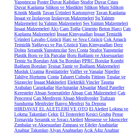
Yapıştırıcısı
Poster Duvar Kağıtları
Strafor
Duvar Çıtası
Duvar Kaplama
Silikon ve Mastikler
Silikon
Mum Silikon
Köpük
Mastik
Tavan Ürünleri
Kartonpiyer
Tavan Kaplama
İnşaat ve İzolasyon
İzolasyon Malzemeleri
Su Yalıtım
Malzemeleri
Isı Yalıtım Malzemeleri
Ses Yalıtım Malzemeleri
İnşaat Malzemeleri
Alçı
Cam Tuğla
Çimento
Beton Harcı
Çatı
Kaplama Malzemeleri
İnşaat Kimyasalları
İnşaat Temizlik
Ürünleri
Lavabo Çözücü
Harç ve Sıva Çözücü
Çok Amaçlı
Temizlik
Yağlayıcı ve Pas Çözücü
Yapı Kimyasalları
Derz
Dolgu
Seramik Yapıştırıcılar
Sıvı Conta
Strafor Yapıştırılar
Plastik Boru ve Ek Parçalar
Boru Bağlantı ve Aksesuarları
Temiz Su Boruları
Atık Su Boruları
PPRC Borular
Kombi
Bağlantı Boruları
Tesisat Tamir ve Bağlantı Malzemeleri
Musluk Uzatma
Regülatörler
Valfler ve Vanalar
Nipeller
Tahliye Hortumu
Conta
Taharet Çubuğu
Fittings
Tıpalar ve
Süzgeçler
İnşaat Makineleri
Elektrikli Vinçler
Taşıma
Arabaları
Caraskallar
Havlupanlar
Ahşaplar
Masif Paneller
Keresteler
Ahşap Seperatörler
Ahşap Çatı Malzemeleri
Çatı
Penceresi
Çatı Merdiveni
Ahşap Merdivenler
Trabzan
Sundurma
Menfezler
Banyo Menfezi
Su Deposu
HIRDAVAT EL ALETLERİ VE OTO
El Aletleri
Lokma ve
Lokma Takımları
Çekiç
El Testereleri
Kesici Grubu
Pense
Tornavida
Seramik ve Sıvacı Aletleri
Mengene ve İşkenceler
Zımbalar ve Aksesuarları
Zımpara ve Eğeler
Anahtarlar
Anahtar Takımları
Alyan Anahtarları
Açık Ağız Anahtar