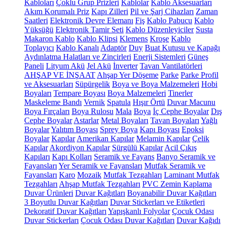
Kabloları
Çoklu Grup Prizleri
Kablolar
Kablo Aksesuarları
Akım Korumalı Priz
Kapı Zilleri
Pil ve Şarj Cihazları
Zaman
Saatleri
Elektronik Devre Elemanı
Fiş
Kablo Pabucu
Kablo
Yüksüğü
Elektronik Tamir Seti
Kablo Düzenleyiciler
Susta
Makaron Kablo
Kablo Klipsi
Klemens
Kroşe
Kablo
Toplayıcı
Kablo Kanalı
Adaptör
Duy
Buat Kutusu ve Kapağı
Aydınlatma Halatları ve Zincirleri
Enerji Sistemleri
Güneş
Paneli
Lityum Akü
Jel Akü
İnverter
Tavan Vantilatörleri
AHŞAP VE İNŞAAT
Ahşap Yer Döşeme
Parke
Parke Profil
ve Aksesuarları
Süpürgelik
Boya ve Boya Malzemeleri
Hobi
Boyaları
Tempare Boyası
Boya Malzemeleri
Tinerler
Maskeleme Bandı
Vernik
Spatula
Hışır Örtü
Duvar Macunu
Boya Fırçaları
Boya Rulosu
Mala
Boya
İç Cephe Boyalar
Dış
Cephe Boyalar
Astarlar
Metal Boyaları
Tavan Boyaları
Yağlı
Boyalar
Yalıtım Boyası
Sprey Boya
Kapı Boyası
Epoksi
Boyalar
Kapılar
Amerikan Kapılar
Melamin Kapılar
Çelik
Kapılar
Akordiyon Kapılar
Sürgülü Kapılar
Acil Çıkış
Kapıları
Kapı Kolları
Seramik ve Fayans
Banyo Seramik ve
Fayansları
Yer Seramik ve Fayansları
Mutfak Seramik ve
Fayansları
Karo
Mozaik
Mutfak Tezgahları
Laminant Mutfak
Tezgahları
Ahşap Mutfak Tezgahları
PVC Zemin Kaplama
Duvar Ürünleri
Duvar Kağıtları
Boyanabilir Duvar Kağıtları
3 Boyutlu Duvar Kağıtları
Duvar Stickerları ve Etiketleri
Dekoratif Duvar Kağıtları
Yapışkanlı Folyolar
Çocuk Odası
Duvar Stickerları
Çocuk Odası Duvar Kağıtları
Duvar Kağıdı