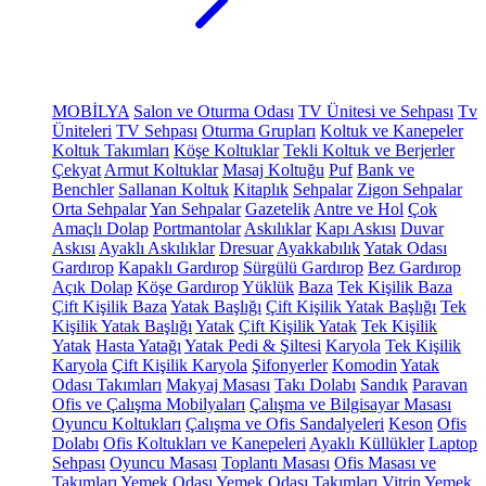
MOBİLYA
Salon ve Oturma Odası
TV Ünitesi ve Sehpası
Tv
Üniteleri
TV Sehpası
Oturma Grupları
Koltuk ve Kanepeler
Koltuk Takımları
Köşe Koltuklar
Tekli Koltuk ve Berjerler
Çekyat
Armut Koltuklar
Masaj Koltuğu
Puf
Bank ve
Benchler
Sallanan Koltuk
Kitaplık
Sehpalar
Zigon Sehpalar
Orta Sehpalar
Yan Sehpalar
Gazetelik
Antre ve Hol
Çok
Amaçlı Dolap
Portmantolar
Askılıklar
Kapı Askısı
Duvar
Askısı
Ayaklı Askılıklar
Dresuar
Ayakkabılık
Yatak Odası
Gardırop
Kapaklı Gardırop
Sürgülü Gardırop
Bez Gardırop
Açık Dolap
Köşe Gardırop
Yüklük
Baza
Tek Kişilik Baza
Çift Kişilik Baza
Yatak Başlığı
Çift Kişilik Yatak Başlığı
Tek
Kişilik Yatak Başlığı
Yatak
Çift Kişilik Yatak
Tek Kişilik
Yatak
Hasta Yatağı
Yatak Pedi & Şiltesi
Karyola
Tek Kişilik
Karyola
Çift Kişilik Karyola
Şifonyerler
Komodin
Yatak
Odası Takımları
Makyaj Masası
Takı Dolabı
Sandık
Paravan
Ofis ve Çalışma Mobilyaları
Çalışma ve Bilgisayar Masası
Oyuncu Koltukları
Çalışma ve Ofis Sandalyeleri
Keson
Ofis
Dolabı
Ofis Koltukları ve Kanepeleri
Ayaklı Küllükler
Laptop
Sehpası
Oyuncu Masası
Toplantı Masası
Ofis Masası ve
Takımları
Yemek Odası
Yemek Odası Takımları
Vitrin
Yemek