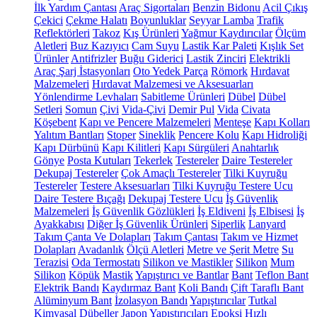
İlk Yardım Çantası
Araç Sigortaları
Benzin Bidonu
Acil Çıkış
Çekici
Çekme Halatı
Boyunluklar
Seyyar Lamba
Trafik
Reflektörleri
Takoz
Kış Ürünleri
Yağmur Kaydırıcılar
Ölçüm
Aletleri
Buz Kazıyıcı
Cam Suyu
Lastik Kar Paleti
Kışlık Set
Ürünler
Antifrizler
Buğu Giderici
Lastik Zinciri
Elektrikli
Araç Şarj İstasyonları
Oto Yedek Parça
Römork
Hırdavat
Malzemeleri
Hırdavat Malzemesi ve Aksesuarları
Yönlendirme Levhaları
Sabitleme Ürünleri
Dübel
Dübel
Setleri
Somun
Çivi
Vida-Çivi
Demir Pul
Vida
Civata
Köşebent
Kapı ve Pencere Malzemeleri
Menteşe
Kapı Kolları
Yalıtım Bantları
Stoper
Sineklik
Pencere Kolu
Kapı Hidroliği
Kapı Dürbünü
Kapı Kilitleri
Kapı Sürgüleri
Anahtarlık
Gönye
Posta Kutuları
Tekerlek
Testereler
Daire Testereler
Dekupaj Testereler
Çok Amaçlı Testereler
Tilki Kuyruğu
Testereler
Testere Aksesuarları
Tilki Kuyruğu Testere Ucu
Daire Testere Bıçağı
Dekupaj Testere Ucu
İş Güvenlik
Malzemeleri
İş Güvenlik Gözlükleri
İş Eldiveni
İş Elbisesi
İş
Ayakkabısı
Diğer İş Güvenlik Ürünleri
Siperlik
Lanyard
Takım Çanta Ve Dolapları
Takım Çantası
Takım ve Hizmet
Dolapları
Avadanlık
Ölçü Aletleri
Metre ve Şerit Metre
Su
Terazisi
Oda Termostatı
Silikon ve Mastikler
Silikon
Mum
Silikon
Köpük
Mastik
Yapıştırıcı ve Bantlar
Bant
Teflon Bant
Elektrik Bandı
Kaydırmaz Bant
Koli Bandı
Çift Taraflı Bant
Alüminyum Bant
İzolasyon Bandı
Yapıştırıcılar
Tutkal
Kimyasal Dübeller
Japon Yapıştırıcıları
Epoksi
Hızlı