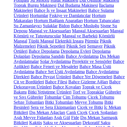
Pompası
Su Motoru
Hasat Makinesi
Dal Öğütme Makinesi
Toprak Burgu Makinesi
Dal Budama Makinesi
İlaçlama
Makineleri
Bahçe İş ve İnşaat Makineleri
Bahçe Sulama
Ürünleri
Hortumlar
Fıskiye ve Damlatıcılar
Hortum
Makaraları
Hortum Bağlantı Aparatları
Hortum Tabancaları
Su Zamanlayıcı
Sulaklar
Bidon
Bahçe Musluğu
Şişme Su
Deposu
Mangal ve Aksesuarları
Mangal Aksesuarları
Mangal
Kömürü ve Tutuşturucular
Mangal ve Barbekü
Kömürlü
Mangal
Tüplü Mangal
Elektrikli Izgara
Pürmüz
Piknik
Malzemeleri
Piknik Sepetleri
Piknik Seti
Semaver
Piknik
Örtüleri
Bahçe Depolama
Depolama Evleri
Depolama
Dolapları
Depolama Sandığı
Bahçe Aydınlatma
Dış Mekan
Aydınlatmalar
Solar Aydınlatma
Projektör ve Sensörler
Bahçe
Aplikleri
Bahçe Feneri ve Meşaleler
Bahçe Masa Üstü
Aydınlatma
Bahçe Set Üstü Aydınlatma
Bahçe Aydınlatma
Direkleri
Bahçe Peyzaj Ürünleri
Bahçe Yer Döşemeleri
Bahçe
Çit ve Bordürleri
Bahçe Filesi
Bahçe Gizleme Ağları
Bahçe
Dekorasyon Ürünleri
Bahçe Kovaları
Toprak ve Çiçek
Bakımı
Bitki Yetiştirme Ürünleri
Torf ve Topraklar
Gübreler
ve Sıvı Gübreler
Tohumlar
Çim Tohumu
Çiçek Tohumu
Sebze Tohumları
Bitki Tohumları
Meyve Tohumu
Bitki
Besinleri
Sera ve Sera Ekipmanları
Çiçek ve Bitki
İç Mekan
Bitkileri
Dış Mekan Ağaçları
Canlı Çiçek
Çiçek Soğanları
Aşılı Meyve Fidanları
Aşılı Gül
Fide
Dış Mekan Sarmaşık
Bitkileri
Kaktüs
Saksı ve Aksesuarları
Dekoratif Saksı