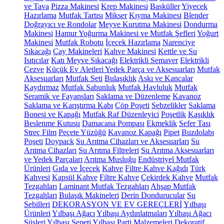
ve Tava
Pizza Makinesi
Krep Makinesi
Basküller
Yiyecek
Hazırlama
Mutfak Tartısı
Mikser
Kıyma Makinesi
Blender
Doğrayıcı ve Rondolar
Meyve Kurutma Makinesi
Dondurma
Makinesi
Hamur Yoğurma Makinesi ve Mutfak Şefleri
Yoğurt
Makinesi
Mutfak Robotu
İçecek Hazırlama
Narenciye
Sıkacağı
Çay Makineleri
Kahve Makinesi
Kettle ve Su
Isıtıcılar
Katı Meyve Sıkacağı
Elektrikli Semaver
Elektrikli
Cezve
Küçük Ev Aletleri Yedek Parça ve Aksesuarları
Mutfak
Aksesuarları
Mutfak Seti
Bulaşıklık
Askı ve Kancalar
Kaydırmaz
Mutfak Sabunluk
Mutfak Havluluk
Mutfak
Seramik ve Fayansları
Saklama ve Düzenleme
Kavanoz
Saklama ve Karıştırma Kabı
Çöp Poşeti
Sebzelikler
Saklama
Bonesi ve Kapağı
Mutfak Raf Düzenleyici
Poşetlik
Kaşıklık
Beslenme Kutusu
Damacana Pompası
Ekmeklik
Sefer Tası
Streç Film
Peçete Yüzüğü
Kavanoz Kapağı
Pipet
Buzdolabı
Poşeti
Doypack
Su Arıtma Cihazları ve Aksesuarları
Su
Arıtma Cihazları
Su Arıtma Filtreleri
Su Arıtma Aksesuarları
ve Yedek Parçaları
Arıtma Musluğu
Endüstriyel Mutfak
Ürünleri
Gıda ve İçecek
Kahve
Filtre Kahve Kağıdı
Türk
Kahvesi
Kapsül Kahve
Filtre Kahve
Çekirdek Kahve
Mutfak
Tezgahları
Laminant Mutfak Tezgahları
Ahşap Mutfak
Tezgahları
Bulaşık Makineleri
Derin Dondurucular
Su
Sebilleri
DEKORASYON VE EV GEREÇLERİ
Yılbaşı
Ürünleri
Yılbaşı Ağacı
Yılbaşı Aydınlatmaları
Yılbaşı Ağacı
Süsleri
Yılbaşı Sepeti
Yılbaşı Parti Malzemeleri
Dekoratif