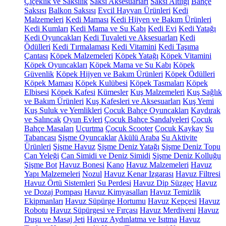
Çiçeklik ve Saksılık
Saksı Aksesuarları
Saksı Altlığı
Bahçe
Saksısı
Balkon Saksısı
Evcil Hayvan Ürünleri
Kedi
Malzemeleri
Kedi Maması
Kedi Hijyen ve Bakım Ürünleri
Kedi Kumları
Kedi Mama ve Su Kabı
Kedi Evi
Kedi Yatağı
Kedi Oyuncakları
Kedi Tuvaleti ve Aksesuarları
Kedi
Ödülleri
Kedi Tırmalaması
Kedi Vitamini
Kedi Taşıma
Çantası
Köpek Malzemeleri
Köpek Yatağı
Köpek Vitamini
Köpek Oyuncakları
Köpek Mama ve Su Kabı
Köpek
Güvenlik
Köpek Hijyen ve Bakım Ürünleri
Köpek Ödülleri
Köpek Maması
Köpek Kulübesi
Köpek Tasmaları
Köpek
Elbisesi
Köpek Kafesi
Kümesler
Kuş Malzemeleri
Kuş Sağlık
ve Bakım Ürünleri
Kuş Kafesleri ve Aksesuarları
Kuş Yemi
Kuş Suluk ve Yemlikleri
Çocuk Bahçe Oyuncakları
Kaydırak
ve Salıncak
Oyun Evleri
Çocuk Bahçe Sandalyeleri
Çocuk
Bahçe Masaları
Uçurtma
Çocuk Scooter
Çocuk Kaykay
Su
Tabancası
Şişme Oyuncaklar
Akülü Araba
Su Aktivite
Ürünleri
Şişme Havuz
Şişme Deniz Yatağı
Şişme Deniz Topu
Can Yeleği
Can Simidi ve Deniz Simidi
Şişme Deniz Kolluğu
Şişme Bot
Havuz Bonesi
Kano
Havuz Malzemeleri
Havuz
Yapı Malzemeleri
Nozul
Havuz Kenar Izgarası
Havuz Filtresi
Havuz Örtü Sistemleri
Su Perdesi
Havuz Dip Süzgeç
Havuz
ve Dozaj Pompası
Havuz Kimyasalları
Havuz Temizlik
Ekipmanları
Havuz Süpürge Hortumu
Havuz Kepçesi
Havuz
Robotu
Havuz Süpürgesi ve Fırçası
Havuz Merdiveni
Havuz
Duşu ve Masaj Jeti
Havuz Aydınlatma ve Isıtma
Havuz