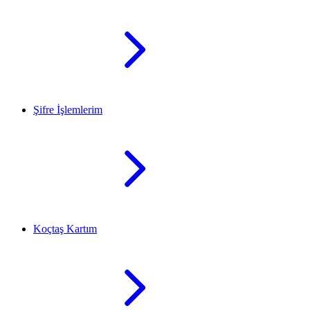
Şifre İşlemlerim
Koçtaş Kartım