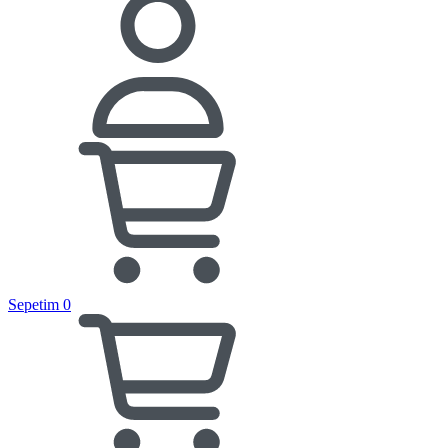
Sepetim
0