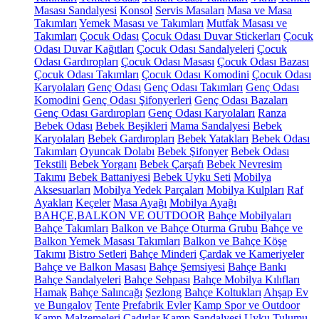
Masası Sandalyesi
Konsol
Servis Masaları
Masa ve Masa
Takımları
Yemek Masası ve Takımları
Mutfak Masası ve
Takımları
Çocuk Odası
Çocuk Odası Duvar Stickerları
Çocuk
Odası Duvar Kağıtları
Çocuk Odası Sandalyeleri
Çocuk
Odası Gardıropları
Çocuk Odası Masası
Çocuk Odası Bazası
Çocuk Odası Takımları
Çocuk Odası Komodini
Çocuk Odası
Karyolaları
Genç Odası
Genç Odası Takımları
Genç Odası
Komodini
Genç Odası Şifonyerleri
Genç Odası Bazaları
Genç Odası Gardıropları
Genç Odası Karyolaları
Ranza
Bebek Odası
Bebek Beşikleri
Mama Sandalyesi
Bebek
Karyolaları
Bebek Gardıropları
Bebek Yatakları
Bebek Odası
Takımları
Oyuncak Dolabı
Bebek Şifonyer
Bebek Odası
Tekstili
Bebek Yorganı
Bebek Çarşafı
Bebek Nevresim
Takımı
Bebek Battaniyesi
Bebek Uyku Seti
Mobilya
Aksesuarları
Mobilya Yedek Parçaları
Mobilya Kulpları
Raf
Ayakları
Keçeler
Masa Ayağı
Mobilya Ayağı
BAHÇE,BALKON VE OUTDOOR
Bahçe Mobilyaları
Bahçe Takımları
Balkon ve Bahçe Oturma Grubu
Bahçe ve
Balkon Yemek Masası Takımları
Balkon ve Bahçe Köşe
Takımı
Bistro Setleri
Bahçe Minderi
Çardak ve Kameriyeler
Bahçe ve Balkon Masası
Bahçe Şemsiyesi
Bahçe Bankı
Bahçe Sandalyeleri
Bahçe Sehpası
Bahçe Mobilya Kılıfları
Hamak
Bahçe Salıncağı
Şezlong
Bahçe Koltukları
Ahşap Ev
ve Bungalov
Tente
Prefabrik Evler
Kamp Spor ve Outdoor
Kamp Malzemeleri
Çadırlar
Kamp Sandalyesi
Uyku Tulumu