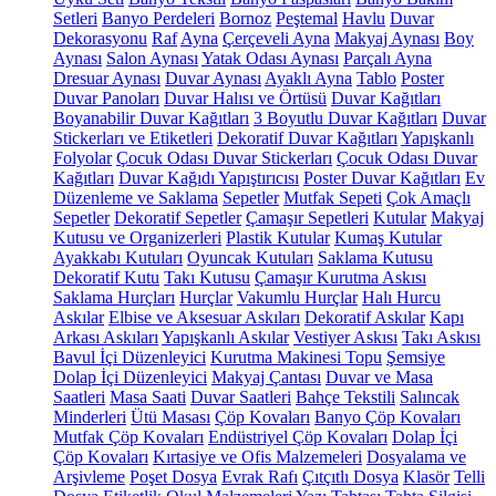
Setleri
Banyo Perdeleri
Bornoz
Peştemal
Havlu
Duvar
Dekorasyonu
Raf
Ayna
Çerçeveli Ayna
Makyaj Aynası
Boy
Aynası
Salon Aynası
Yatak Odası Aynası
Parçalı Ayna
Dresuar Aynası
Duvar Aynası
Ayaklı Ayna
Tablo
Poster
Duvar Panoları
Duvar Halısı ve Örtüsü
Duvar Kağıtları
Boyanabilir Duvar Kağıtları
3 Boyutlu Duvar Kağıtları
Duvar
Stickerları ve Etiketleri
Dekoratif Duvar Kağıtları
Yapışkanlı
Folyolar
Çocuk Odası Duvar Stickerları
Çocuk Odası Duvar
Kağıtları
Duvar Kağıdı Yapıştırıcısı
Poster Duvar Kağıtları
Ev
Düzenleme ve Saklama
Sepetler
Mutfak Sepeti
Çok Amaçlı
Sepetler
Dekoratif Sepetler
Çamaşır Sepetleri
Kutular
Makyaj
Kutusu ve Organizerleri
Plastik Kutular
Kumaş Kutular
Ayakkabı Kutuları
Oyuncak Kutuları
Saklama Kutusu
Dekoratif Kutu
Takı Kutusu
Çamaşır Kurutma Askısı
Saklama Hurçları
Hurçlar
Vakumlu Hurçlar
Halı Hurcu
Askılar
Elbise ve Aksesuar Askıları
Dekoratif Askılar
Kapı
Arkası Askıları
Yapışkanlı Askılar
Vestiyer Askısı
Takı Askısı
Bavul İçi Düzenleyici
Kurutma Makinesi Topu
Şemsiye
Dolap İçi Düzenleyici
Makyaj Çantası
Duvar ve Masa
Saatleri
Masa Saati
Duvar Saatleri
Bahçe Tekstili
Salıncak
Minderleri
Ütü Masası
Çöp Kovaları
Banyo Çöp Kovaları
Mutfak Çöp Kovaları
Endüstriyel Çöp Kovaları
Dolap İçi
Çöp Kovaları
Kırtasiye ve Ofis Malzemeleri
Dosyalama ve
Arşivleme
Poşet Dosya
Evrak Rafı
Çıtçıtlı Dosya
Klasör
Telli