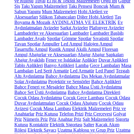
ve Rulosu
Tuval
El İşi & Tekstil Malzemeleri
Örgü İpi
Güpür
Şiş
Takı Yapım Malzemeleri
Takı Pensesi
Boncuk
Mum &
Sabun Yapımı
Mum Malzemeleri
Hobi Aletleri ve
Aksesuarları
Silikon Tabancaları
Diğer Hobi Aletleri
Taş
Boyama & Mozaik
AYDINLATMA VE ELEKTRİK
Ev
Aydınlatmaları
Avizeler
Sarkıt Avizeler
Plafonyer Avizeler
Lambaderler ve Aksesuarları
Lambader
Lambader Başlığı
Lambader Ayağı
Spotlar
Gömme Spotlar
Sıvaüstü Spotlar
Tavan Spotlar
Ampuller
Led Ampul
Halojen Ampul
Tasarruflu Ampul
Rustik Ampul
Akıllı Ampul
Floresan
Ampul
Abajurlar ve Aksesuarları
Abajur
Abajur Şapkaları
Abajur Ayaklığı
Fener ve Işıldaklar
Aplikler
Duvar Aplikleri
Tablo Aplikleri
Banyo Aplikleri
Lamba
Gece Lambaları
Masa
Lambaları
Led Şerit
Armatür
Led Armatür
Led Panel
Tezgah
Altı Aydınlatma
Bahçe Aydınlatma
Dış Mekan Aydınlatmalar
Solar Aydınlatma
Projektör ve Sensörler
Bahçe Aplikleri
Bahçe Feneri ve Meşaleler
Bahçe Masa Üstü Aydınlatma
Bahçe Set Üstü Aydınlatma
Bahçe Aydınlatma Direkleri
Çocuk Odası Aydınlatma
Çocuk Gece Lambası
Çocuk Odası
Duvar Aydınlatmaları
Çocuk Odası Abajuru
Çocuk Odası
Avizesi
Çocuk Masa Lambası
Elektrik Malzemeleri
Priz ve
Anahtarlar
Priz Kutusu
Telefon Prizi
Priz Çerçevesi
Golyat
Priz
Nümeris Priz
Priz
Anahtar Priz
Şalt Malzemeleri
Sigorta
Kutusu
Kontaktör
Elektrik Sigortası
Şalter
Kaçak Akım
Rölesi
Elektrik Sayacı
Uzatma Kablosu ve Grup Priz
Uzatma