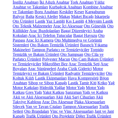
İngiliz Anahtarı
İki Ağızlı Anahtar
Tork Anahtarı
Yıldız
Anahtar ve Takımları
Kurbağcık Anahtarı
Kombine Anahtar
ve Takımları
Boru Anahtarı
Keskiler
Keser
Kargaburun
Balyoz
Balta
Kesici Aletler
Makas
Maket Bıçağı
Iskarpela
Oto Ürünleri
Lastik
Yaz Lastiği
Kış Lastiği
4 Mevsim Lastik
Oto Teknik Malzemeler
Araç İçi Aksesuar
Oto Güneşlik
Oto
Küllükler
Araç Buzdolapları
Bagaj Düzenleyici
Araba
Kokuları
Araç İçi Telefon Tutucular
Bagaj Havuzu
Oto
Paspası
Araç İçi Kamera
Oto Multimedya ve Görüntü
Sistemleri
Oto Bakım Temizlik Ürünleri
Basınçlı Yıkama
Makineleri
Tampon Parlatıcı ve Temizleyiciler
Torpido
Temizlik ve Bakım Ürünleri
Oto Şampuan
Oto Cila ve
Parlatıcı Ürünleri
Polyester Macun
Oto Cam Bakım Ürünleri
ve Temizleyiciler
Mikrofiber Bez
Araç Temizlik Seti
Araç
Boyaları
Araç Süpürgeleri
Araba Çizik Giderici
Motor
Temizleyici ve Bakım Ürünleri
Radyatör Temizleyiciler
Oto
Koltuk Kılıfı
Lastik Ekipmanları
Hava Kompresörü
Bijon
Anahtarı
Sibop ve Sibop Kapağı
Lastik Tamir Kiti
Kriko
Yağ
Motor Katkıları
Hidrolik Yağlar
Motor Yağı
Motor Yağı
Katkısı
Gres Yağı
Yakıt Katkısı
Şanzıman Yağı ve Katkısı
Akü ve Akü Aksesuarları
Akü
Akü Şarj Cihazları
Akü
Takviye Kablosu
Araç Dış Aksesuar
Plaka Aksesuarları
Silecek
Yan ve Tavan Çıtaları
Tampon Aksesuarları
Trafik
Setleri
Oto Brandaları
Vinç ve Vinç Aksesuarları
Jant ve Jant
Kapağı
Trafik Ürünleri
Oto Projektör
Diğer Trafik Ürünleri