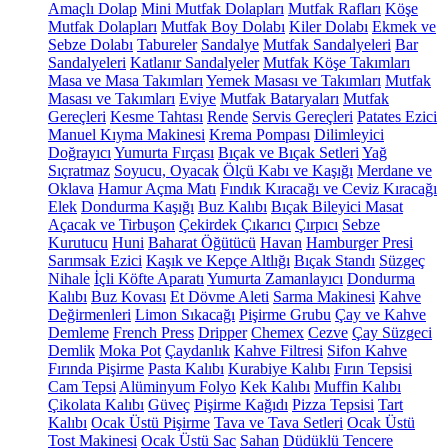
Amaçlı Dolap
Mini Mutfak Dolapları
Mutfak Rafları
Köşe
Mutfak Dolapları
Mutfak Boy Dolabı
Kiler Dolabı
Ekmek ve
Sebze Dolabı
Tabureler
Sandalye
Mutfak Sandalyeleri
Bar
Sandalyeleri
Katlanır Sandalyeler
Mutfak Köşe Takımları
Masa ve Masa Takımları
Yemek Masası ve Takımları
Mutfak
Masası ve Takımları
Eviye
Mutfak Bataryaları
Mutfak
Gereçleri
Kesme Tahtası
Rende
Servis Gereçleri
Patates Ezici
Manuel Kıyma Makinesi
Krema Pompası
Dilimleyici
Doğrayıcı
Yumurta Fırçası
Bıçak ve Bıçak Setleri
Yağ
Sıçratmaz
Soyucu, Oyacak
Ölçü Kabı ve Kaşığı
Merdane ve
Oklava
Hamur Açma Matı
Fındık Kıracağı ve Ceviz Kıracağı
Elek
Dondurma Kaşığı
Buz Kalıbı
Bıçak Bileyici Masat
Açacak ve Tirbuşon
Çekirdek Çıkarıcı
Çırpıcı
Sebze
Kurutucu
Huni
Baharat Öğütücü
Havan
Hamburger Presi
Sarımsak Ezici
Kaşık ve Kepçe Altlığı
Bıçak Standı
Süzgeç
Nihale
İçli Köfte Aparatı
Yumurta Zamanlayıcı
Dondurma
Kalıbı
Buz Kovası
Et Dövme Aleti
Sarma Makinesi
Kahve
Değirmenleri
Limon Sıkacağı
Pişirme Grubu
Çay ve Kahve
Demleme
French Press
Dripper
Chemex
Cezve
Çay Süzgeci
Demlik
Moka Pot
Çaydanlık
Kahve Filtresi
Sifon Kahve
Fırında Pişirme
Pasta Kalıbı
Kurabiye Kalıbı
Fırın Tepsisi
Cam Tepsi
Alüminyum Folyo
Kek Kalıbı
Muffin Kalıbı
Çikolata Kalıbı
Güveç
Pişirme Kağıdı
Pizza Tepsisi
Tart
Kalıbı
Ocak Üstü Pişirme
Tava ve Tava Setleri
Ocak Üstü
Tost Makinesi
Ocak Üstü Sac
Sahan
Düdüklü Tencere