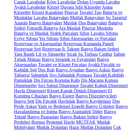
Çanak Lavabolar
Köşe Lavabolar
Dolap Uyumlu Lavabo
Ayaklı Lavabolar
Klozet
Duvara Sıfır Klozetler
Asma
Klozetler
Klozet Kapakları
Pisuvar
Tuvalet Taşı
Batarya ve
Musluklar
Lavabo Bataryaları
Mutfak Bataryaları
Su Tasarruf
Aparatı
Banyo Bataryaları
Musluk
Duş Bataryaları
Batarya
Setleri
Fotoselli Batarya
Ara Musluk
Pisuvar Musluğu
Batarya ve Musluk Yedek Parçaları
Sifon
Lavabo Sifonu
Eviye Sifonu
Yer Sifonu
Sifon Aksesuarları ve Parçaları
Rezervuar ve Aksesuarları
Rezervuar Kumanda Paneli
Rezervuar Seti
Rezervuar İç Takımı
Banyo Bakım Setleri
Yara Bandı
Lif ve Süngerler
Sıcak Su Torbası
Cımbız
Sabun
Tırnak Makası
Banyo Seramik ve Fayansları
Banyo
Aksesuarları
Tuvalet ve Klozet Fırçaları
Ayaklı Fırçalık ve
Kağıtlık Seti
Duş Rafı
Banyo Aynaları
Banyo Askısı
Banyo
Taburesi
Sabunluk
Sıvı Sabunluk Pompası
Tuvalet Kağıtlığı
Pamukluk
Diş Fırçası Koruma Kabı
Diş Macunu Kutusu
Dispenserler
Sıvı Sabun Dispenseri
Tuvalet Kağıdı Dispenseri
Havlu Dispenseri
Klozet Kapak Örtüsü Dispenseri
El
Kurutma Cihazları
Banyo Etajeri
Banyo Düzenleyicileri
Banyo Seti
Diş Fırçalık
Havluluk
Banyo Kaydırmazı
Duş
Perde Askısı
Yaşlı ve Bedensel Engelli Banyo Ürünleri
Banyo
Havalandırma ve Isıtma
Banyo Aspiratörü
Diğer
Banyo
Tekstil
Banyo Paspasları
Banyo Bakım Setleri
Banyo
Perdeleri
Bornoz
Peştemal
Havlu
MUTFAK
Mutfak
Mobilyaları
Mutfak Dolapları
Hazır Mutfak Dolapları
Çok