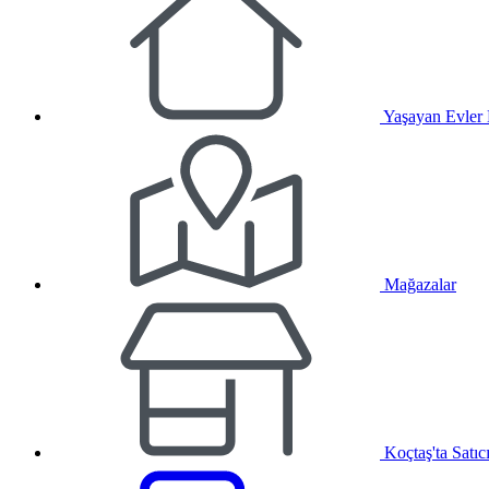
Yaşayan Evler
Mağazalar
Koçtaş'ta Satıc