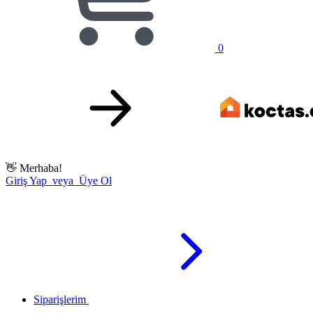
0
👋
Merhaba!
Giriş Yap veya Üye Ol
Siparişlerim