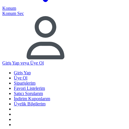
Konum
Konum Seç
Giriş Yap
veya Üye Ol
Giriş Yap
Üye Ol
Siparişlerim
Favori Listelerim
Satıcı Sorularım
İndirim Kuponlarım
Üyelik Bilgilerim