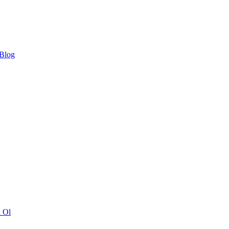
 Blog
ı Ol