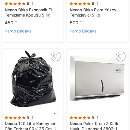
5
(1)
5
(1)
Necco
Birka Ekonomik El
Necco
Birka Flora Yüzey
Temizleme Köpüğü 5 Kg.
Temizleyici 5 Kg.
450 TL
500 TL
Kargo Bedava
Kargo Bedava
5
(1)
5
(1)
Necco
120 Litre Konteyner
Necco
Palex Krom Z Katlı
Çöp Torbası 90x125 Cm. 15
Havlu Dispenseri 3802-1