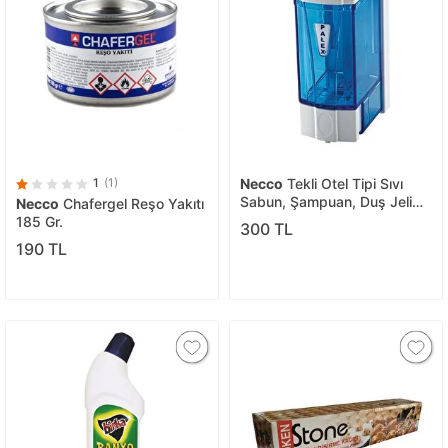
1
(1)
Necco
Tekli Otel Tipi Sıvı
Sabun, Şampuan, Duş Jeli
Necco
Chafergel Reşo Yakıtı
Dispenseri
185 Gr.
300 TL
190 TL