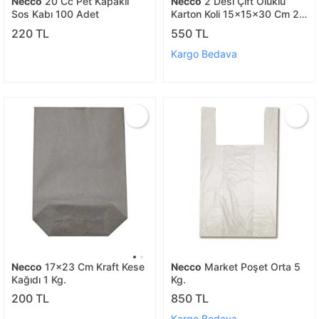
Necco
20 Cc Pet Kapaklı
Necco
2 Desi Çift Oluklu
Sos Kabı 100 Adet
Karton Koli 15x15x30 Cm 20
Adet
220 TL
550 TL
Kargo Bedava
Necco
17x23 Cm Kraft Kese
Necco
Market Poşet Orta 5
Kağıdı 1 Kg.
Kg.
200 TL
850 TL
Kargo Bedava