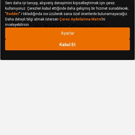
Bunlar da İlginizi Çekebilir
Necco Araç İçi Aksesuar
Necco Bant
Necco Banyo Aksesuarları
Necco Banyo Bakım Setleri
Necco Banyo Tekstil
Necco Bardak
Necco Beyaz Eşya
Necco Beyaz Eşya Yedek Parça ve Bakım Ürünleri