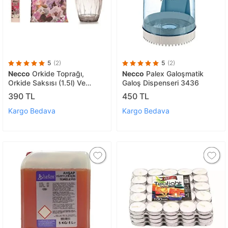
5
(2)
5
(2)
Necco
Orkide Toprağı,
Necco
Palex Galoşmatik
Orkide Saksısı (1.5l) Ve
Galoş Dispenseri 3436
Orkide Besini 3'lü Seti
390 TL
450 TL
Kargo Bedava
Kargo Bedava