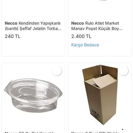
Necco
Kendinden Yapışkanlı
Necco
Rulo Atlet Market
(bantlı) Şeffaf Jelatin Torba
Manav Poşet Küçük Boy
Seti 30 Adet
4.000 Ad.
240 TL
2.400 TL
Kargo Bedava