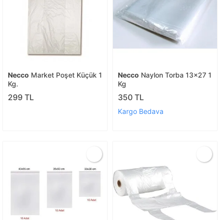
Necco
Market Poşet Küçük 1
Necco
Naylon Torba 13x27 1
Kg.
Kg
299 TL
350 TL
Kargo Bedava