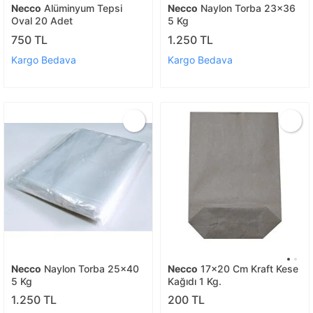
Necco
Alüminyum Tepsi
Necco
Naylon Torba 23x36
Oval 20 Adet
5 Kg
750 TL
1.250 TL
Kargo Bedava
Kargo Bedava
Necco
Naylon Torba 25x40
Necco
17x20 Cm Kraft Kese
5 Kg
Kağıdı 1 Kg.
1.250 TL
200 TL