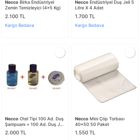
Necco
Birka Endüstriyel
Necco
Endüstriyel Duş Jeli 5
Zemin Temizleyici (4x5 Kg)
Litre X 4 Adet
2.100 TL
1.700 TL
Kargo Bedava
Kargo Bedava
Necco
Otel Tipi 100 Ad. Duş
Necco
Mini Çöp Torbası
Şampuanı + 100 Ad. Duş Jeli
40x50 50 Paket
+ 100 Ad. Banyo Sabunu
2.000 TL
1.550 TL