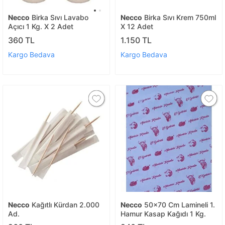
Necco
Birka Sıvı Lavabo
Necco
Birka Sıvı Krem 750ml
Açıcı 1 Kg. X 2 Adet
X 12 Adet
360 TL
1.150 TL
Kargo Bedava
Kargo Bedava
Necco
Kağıtlı Kürdan 2.000
Necco
50x70 Cm Lamineli 1.
Ad.
Hamur Kasap Kağıdı 1 Kg.