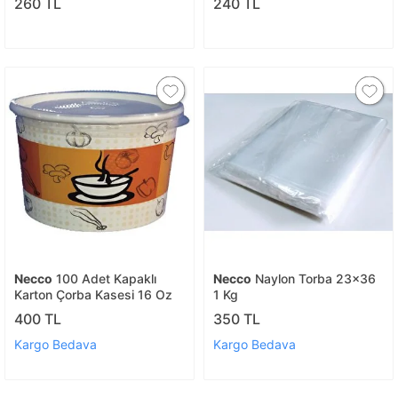
260 TL
240 TL
Necco
100 Adet Kapaklı
Necco
Naylon Torba 23x36
Karton Çorba Kasesi 16 Oz
1 Kg
400 TL
350 TL
Kargo Bedava
Kargo Bedava