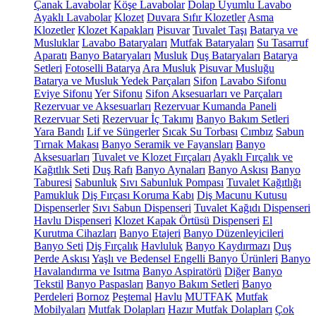
Çanak Lavabolar
Köşe Lavabolar
Dolap Uyumlu Lavabo
Ayaklı Lavabolar
Klozet
Duvara Sıfır Klozetler
Asma
Klozetler
Klozet Kapakları
Pisuvar
Tuvalet Taşı
Batarya ve
Musluklar
Lavabo Bataryaları
Mutfak Bataryaları
Su Tasarruf
Aparatı
Banyo Bataryaları
Musluk
Duş Bataryaları
Batarya
Setleri
Fotoselli Batarya
Ara Musluk
Pisuvar Musluğu
Batarya ve Musluk Yedek Parçaları
Sifon
Lavabo Sifonu
Eviye Sifonu
Yer Sifonu
Sifon Aksesuarları ve Parçaları
Rezervuar ve Aksesuarları
Rezervuar Kumanda Paneli
Rezervuar Seti
Rezervuar İç Takımı
Banyo Bakım Setleri
Yara Bandı
Lif ve Süngerler
Sıcak Su Torbası
Cımbız
Sabun
Tırnak Makası
Banyo Seramik ve Fayansları
Banyo
Aksesuarları
Tuvalet ve Klozet Fırçaları
Ayaklı Fırçalık ve
Kağıtlık Seti
Duş Rafı
Banyo Aynaları
Banyo Askısı
Banyo
Taburesi
Sabunluk
Sıvı Sabunluk Pompası
Tuvalet Kağıtlığı
Pamukluk
Diş Fırçası Koruma Kabı
Diş Macunu Kutusu
Dispenserler
Sıvı Sabun Dispenseri
Tuvalet Kağıdı Dispenseri
Havlu Dispenseri
Klozet Kapak Örtüsü Dispenseri
El
Kurutma Cihazları
Banyo Etajeri
Banyo Düzenleyicileri
Banyo Seti
Diş Fırçalık
Havluluk
Banyo Kaydırmazı
Duş
Perde Askısı
Yaşlı ve Bedensel Engelli Banyo Ürünleri
Banyo
Havalandırma ve Isıtma
Banyo Aspiratörü
Diğer
Banyo
Tekstil
Banyo Paspasları
Banyo Bakım Setleri
Banyo
Perdeleri
Bornoz
Peştemal
Havlu
MUTFAK
Mutfak
Mobilyaları
Mutfak Dolapları
Hazır Mutfak Dolapları
Çok