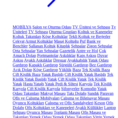
MOBİLYA
Salon ve Oturma Odası
TV Ünitesi ve Sehpası
Tv
Üniteleri
TV Sehpası
Oturma Grupları
Koltuk ve Kanepeler
Koltuk Takımları
Köşe Koltuklar
Tekli Koltuk ve Berjerler
Çekyat
Armut Koltuklar
Masaj Koltuğu
Puf
Bank ve
Benchler
Sallanan Koltuk
Kitaplık
Sehpalar
Zigon Sehpalar
Orta Sehpalar
Yan Sehpalar
Gazetelik
Antre ve Hol
Çok
Amaçlı Dolap
Portmantolar
Askılıklar
Kapı Askısı
Duvar
Askısı
Ayaklı Askılıklar
Dresuar
Ayakkabılık
Yatak Odası
Gardırop
Kapaklı Gardırop
Sürgülü Gardırop
Bez Gardırop
Açık Dolap
Köşe Gardırop
Yüklük
Baza
Tek Kişilik Baza
Çift Kişilik Baza
Yatak Başlığı
Çift Kişilik Yatak Başlığı
Tek
Kişilik Yatak Başlığı
Yatak
Çift Kişilik Yatak
Tek Kişilik
Yatak
Hasta Yatağı
Yatak Pedi & Şiltesi
Karyola
Tek Kişilik
Karyola
Çift Kişilik Karyola
Şifonyerler
Komodin
Yatak
Odası Takımları
Makyaj Masası
Takı Dolabı
Sandık
Paravan
Ofis ve Çalışma Mobilyaları
Çalışma ve Bilgisayar Masası
Oyuncu Koltukları
Çalışma ve Ofis Sandalyeleri
Keson
Ofis
Dolabı
Ofis Koltukları ve Kanepeleri
Ayaklı Küllükler
Laptop
Sehpası
Oyuncu Masası
Toplantı Masası
Ofis Masası ve
Takımları
Yemek Odası
Yemek Odası Takımları
Vitrin
Yemek