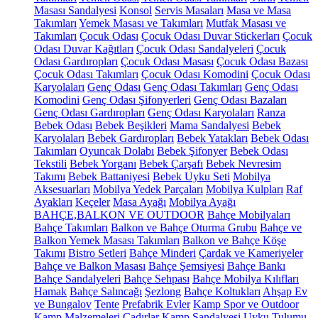
Masası Sandalyesi
Konsol
Servis Masaları
Masa ve Masa
Takımları
Yemek Masası ve Takımları
Mutfak Masası ve
Takımları
Çocuk Odası
Çocuk Odası Duvar Stickerları
Çocuk
Odası Duvar Kağıtları
Çocuk Odası Sandalyeleri
Çocuk
Odası Gardıropları
Çocuk Odası Masası
Çocuk Odası Bazası
Çocuk Odası Takımları
Çocuk Odası Komodini
Çocuk Odası
Karyolaları
Genç Odası
Genç Odası Takımları
Genç Odası
Komodini
Genç Odası Şifonyerleri
Genç Odası Bazaları
Genç Odası Gardıropları
Genç Odası Karyolaları
Ranza
Bebek Odası
Bebek Beşikleri
Mama Sandalyesi
Bebek
Karyolaları
Bebek Gardıropları
Bebek Yatakları
Bebek Odası
Takımları
Oyuncak Dolabı
Bebek Şifonyer
Bebek Odası
Tekstili
Bebek Yorganı
Bebek Çarşafı
Bebek Nevresim
Takımı
Bebek Battaniyesi
Bebek Uyku Seti
Mobilya
Aksesuarları
Mobilya Yedek Parçaları
Mobilya Kulpları
Raf
Ayakları
Keçeler
Masa Ayağı
Mobilya Ayağı
BAHÇE,BALKON VE OUTDOOR
Bahçe Mobilyaları
Bahçe Takımları
Balkon ve Bahçe Oturma Grubu
Bahçe ve
Balkon Yemek Masası Takımları
Balkon ve Bahçe Köşe
Takımı
Bistro Setleri
Bahçe Minderi
Çardak ve Kameriyeler
Bahçe ve Balkon Masası
Bahçe Şemsiyesi
Bahçe Bankı
Bahçe Sandalyeleri
Bahçe Sehpası
Bahçe Mobilya Kılıfları
Hamak
Bahçe Salıncağı
Şezlong
Bahçe Koltukları
Ahşap Ev
ve Bungalov
Tente
Prefabrik Evler
Kamp Spor ve Outdoor
Kamp Malzemeleri
Çadırlar
Kamp Sandalyesi
Uyku Tulumu