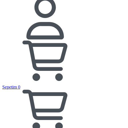
Sepetim
0