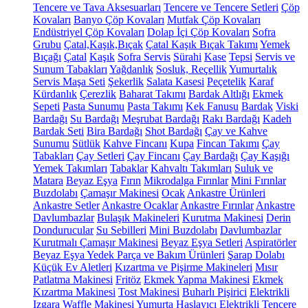
Tencere ve Tava Aksesuarları
Tencere ve Tencere Setleri
Çöp
Kovaları
Banyo Çöp Kovaları
Mutfak Çöp Kovaları
Endüstriyel Çöp Kovaları
Dolap İçi Çöp Kovaları
Sofra
Grubu
Çatal,Kaşık,Bıçak
Çatal Kaşık Bıçak Takımı
Yemek
Bıçağı
Çatal
Kaşık
Sofra Servis
Sürahi
Kase
Tepsi
Servis ve
Sunum Tabakları
Yağdanlık
Sosluk, Reçellik
Yumurtalık
Servis Maşa Seti
Şekerlik
Salata Kasesi
Peçetelik
Karaf
Kürdanlık
Çerezlik
Baharat Takımı
Bardak Altlığı
Ekmek
Sepeti
Pasta Sunumu
Pasta Takımı
Kek Fanusu
Bardak
Viski
Bardağı
Su Bardağı
Meşrubat Bardağı
Rakı Bardağı
Kadeh
Bardak Seti
Bira Bardağı
Shot Bardağı
Çay ve Kahve
Sunumu
Sütlük
Kahve Fincanı
Kupa
Fincan Takımı
Çay
Tabakları
Çay Setleri
Çay Fincanı
Çay Bardağı
Çay Kaşığı
Yemek Takımları
Tabaklar
Kahvaltı Takımları
Suluk ve
Matara
Beyaz Eşya
Fırın
Mikrodalga Fırınlar
Mini Fırınlar
Buzdolabı
Çamaşır Makinesi
Ocak
Ankastre Ürünleri
Ankastre Setler
Ankastre Ocaklar
Ankastre Fırınlar
Ankastre
Davlumbazlar
Bulaşık Makineleri
Kurutma Makinesi
Derin
Dondurucular
Su Sebilleri
Mini Buzdolabı
Davlumbazlar
Kurutmalı Çamaşır Makinesi
Beyaz Eşya Setleri
Aspiratörler
Beyaz Eşya Yedek Parça ve Bakım Ürünleri
Şarap Dolabı
Küçük Ev Aletleri
Kızartma ve Pişirme Makineleri
Mısır
Patlatma Makinesi
Fritöz
Ekmek Yapma Makinesi
Ekmek
Kızartma Makinesi
Tost Makinesi
Buharlı Pişirici
Elektrikli
Izgara
Waffle Makinesi
Yumurta Haşlayıcı
Elektrikli Tencere