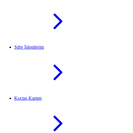
Şifre İşlemlerim
Koçtaş Kartım