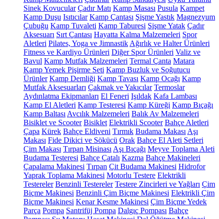
Sinek Kovucular
Çadır Matı
Kamp Masası
Pusula
Kampet
Kamp Duşu
Isıtıcılar
Kamp Çantası
Şişme Yastık
Magnezyum
Çubuğu
Kamp Tuvaleti
Kamp Taburesi
Şişme Yatak
Çadır
Aksesuarı
Sırt Çantası
Hayatta Kalma Malzemeleri
Spor
Aletleri
Pilates, Yoga ve Jimnastik
Ağırlık ve Halter Ürünleri
Fitness ve Kardiyo Ürünleri
Diğer Spor Ürünleri
Valiz ve
Bavul
Kamp Mutfak Malzemeleri
Termal Çanta
Matara
Kamp Yemek Pişirme Seti
Kamp Buzluk ve Soğutucu
Ürünler
Kamp Demliği
Kamp Tavası
Kamp Ocağı
Kamp
Mutfak Aksesuarları
Çakmak ve Yakıcılar
Termoslar
Aydınlatma Ekipmanları
El Feneri
Işıldak
Kafa Lambası
Kamp El Aletleri
Kamp Testeresi
Kamp Küreği
Kamp Bıçağı
Kamp Baltası
Avcılık Malzemeleri
Balık Av Malzemeleri
Bisiklet ve Scooter
Bisiklet
Elektrikli Scooter
Bahçe Aletleri
Çapa
Kürek
Bahçe Eldiveni
Tırmık
Budama Makası
Aşı
Makası
Fide Dikici ve Sökücü
Orak
Bahçe El Aleti Setleri
Çim Makası
Tırpan Misinası
Aşı Bıçağı
Meyve Toplama Aleti
Budama Testeresi
Bahçe Çatalı
Kazma
Bahçe Makineleri
Çapalama Makinesi
Tırpan
Çit Budama Makinesi
Hidrofor
Yaprak Toplama Makinesi
Motorlu Testere
Elektrikli
Testereler
Benzinli Testereler
Testere Zincirleri ve Yağları
Çim
Biçme Makinesi
Benzinli Çim Biçme Makinesi
Elektrikli Çim
Biçme Makinesi
Kenar Kesme Makinesi
Çim Biçme Yedek
Parça
Pompa
Santrifüj Pompa
Dalgıç Pompası
Bahçe