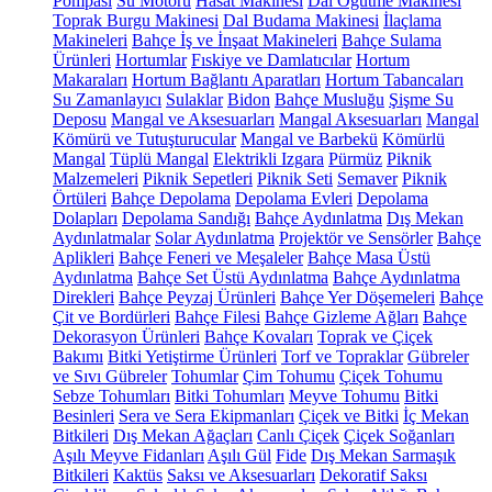
Pompası
Su Motoru
Hasat Makinesi
Dal Öğütme Makinesi
Toprak Burgu Makinesi
Dal Budama Makinesi
İlaçlama
Makineleri
Bahçe İş ve İnşaat Makineleri
Bahçe Sulama
Ürünleri
Hortumlar
Fıskiye ve Damlatıcılar
Hortum
Makaraları
Hortum Bağlantı Aparatları
Hortum Tabancaları
Su Zamanlayıcı
Sulaklar
Bidon
Bahçe Musluğu
Şişme Su
Deposu
Mangal ve Aksesuarları
Mangal Aksesuarları
Mangal
Kömürü ve Tutuşturucular
Mangal ve Barbekü
Kömürlü
Mangal
Tüplü Mangal
Elektrikli Izgara
Pürmüz
Piknik
Malzemeleri
Piknik Sepetleri
Piknik Seti
Semaver
Piknik
Örtüleri
Bahçe Depolama
Depolama Evleri
Depolama
Dolapları
Depolama Sandığı
Bahçe Aydınlatma
Dış Mekan
Aydınlatmalar
Solar Aydınlatma
Projektör ve Sensörler
Bahçe
Aplikleri
Bahçe Feneri ve Meşaleler
Bahçe Masa Üstü
Aydınlatma
Bahçe Set Üstü Aydınlatma
Bahçe Aydınlatma
Direkleri
Bahçe Peyzaj Ürünleri
Bahçe Yer Döşemeleri
Bahçe
Çit ve Bordürleri
Bahçe Filesi
Bahçe Gizleme Ağları
Bahçe
Dekorasyon Ürünleri
Bahçe Kovaları
Toprak ve Çiçek
Bakımı
Bitki Yetiştirme Ürünleri
Torf ve Topraklar
Gübreler
ve Sıvı Gübreler
Tohumlar
Çim Tohumu
Çiçek Tohumu
Sebze Tohumları
Bitki Tohumları
Meyve Tohumu
Bitki
Besinleri
Sera ve Sera Ekipmanları
Çiçek ve Bitki
İç Mekan
Bitkileri
Dış Mekan Ağaçları
Canlı Çiçek
Çiçek Soğanları
Aşılı Meyve Fidanları
Aşılı Gül
Fide
Dış Mekan Sarmaşık
Bitkileri
Kaktüs
Saksı ve Aksesuarları
Dekoratif Saksı