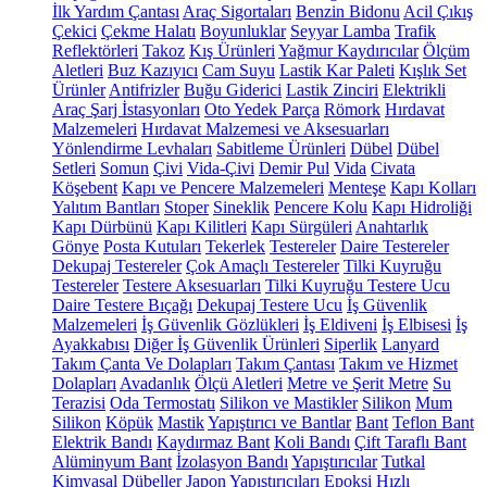
İlk Yardım Çantası
Araç Sigortaları
Benzin Bidonu
Acil Çıkış
Çekici
Çekme Halatı
Boyunluklar
Seyyar Lamba
Trafik
Reflektörleri
Takoz
Kış Ürünleri
Yağmur Kaydırıcılar
Ölçüm
Aletleri
Buz Kazıyıcı
Cam Suyu
Lastik Kar Paleti
Kışlık Set
Ürünler
Antifrizler
Buğu Giderici
Lastik Zinciri
Elektrikli
Araç Şarj İstasyonları
Oto Yedek Parça
Römork
Hırdavat
Malzemeleri
Hırdavat Malzemesi ve Aksesuarları
Yönlendirme Levhaları
Sabitleme Ürünleri
Dübel
Dübel
Setleri
Somun
Çivi
Vida-Çivi
Demir Pul
Vida
Civata
Köşebent
Kapı ve Pencere Malzemeleri
Menteşe
Kapı Kolları
Yalıtım Bantları
Stoper
Sineklik
Pencere Kolu
Kapı Hidroliği
Kapı Dürbünü
Kapı Kilitleri
Kapı Sürgüleri
Anahtarlık
Gönye
Posta Kutuları
Tekerlek
Testereler
Daire Testereler
Dekupaj Testereler
Çok Amaçlı Testereler
Tilki Kuyruğu
Testereler
Testere Aksesuarları
Tilki Kuyruğu Testere Ucu
Daire Testere Bıçağı
Dekupaj Testere Ucu
İş Güvenlik
Malzemeleri
İş Güvenlik Gözlükleri
İş Eldiveni
İş Elbisesi
İş
Ayakkabısı
Diğer İş Güvenlik Ürünleri
Siperlik
Lanyard
Takım Çanta Ve Dolapları
Takım Çantası
Takım ve Hizmet
Dolapları
Avadanlık
Ölçü Aletleri
Metre ve Şerit Metre
Su
Terazisi
Oda Termostatı
Silikon ve Mastikler
Silikon
Mum
Silikon
Köpük
Mastik
Yapıştırıcı ve Bantlar
Bant
Teflon Bant
Elektrik Bandı
Kaydırmaz Bant
Koli Bandı
Çift Taraflı Bant
Alüminyum Bant
İzolasyon Bandı
Yapıştırıcılar
Tutkal
Kimyasal Dübeller
Japon Yapıştırıcıları
Epoksi
Hızlı