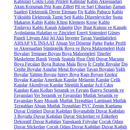
Kabloları
Çoklu Grup Prizleri
Kablolar
Kablo Aksesuarları
Akım Korumalı Priz
Kapı Zilleri
Pil ve Şarj Cihazları
Zaman
Saatleri
Elektronik Devre Elemanı
Fiş
Kablo Pabucu
Kablo
Yüksüğü
Elektronik Tamir Seti
Kablo Düzenleyiciler
Susta
Makaron Kablo
Kablo Klipsi
Klemens
Kroşe
Kablo
Toplayıcı
Kablo Kanalı
Adaptör
Duy
Buat Kutusu ve Kapağı
Aydınlatma Halatları ve Zincirleri
Enerji Sistemleri
Güneş
Paneli
Lityum Akü
Jel Akü
İnverter
Tavan Vantilatörleri
AHŞAP VE İNŞAAT
Ahşap Yer Döşeme
Parke
Parke Profil
ve Aksesuarları
Süpürgelik
Boya ve Boya Malzemeleri
Hobi
Boyaları
Tempare Boyası
Boya Malzemeleri
Tinerler
Maskeleme Bandı
Vernik
Spatula
Hışır Örtü
Duvar Macunu
Boya Fırçaları
Boya Rulosu
Mala
Boya
İç Cephe Boyalar
Dış
Cephe Boyalar
Astarlar
Metal Boyaları
Tavan Boyaları
Yağlı
Boyalar
Yalıtım Boyası
Sprey Boya
Kapı Boyası
Epoksi
Boyalar
Kapılar
Amerikan Kapılar
Melamin Kapılar
Çelik
Kapılar
Akordiyon Kapılar
Sürgülü Kapılar
Acil Çıkış
Kapıları
Kapı Kolları
Seramik ve Fayans
Banyo Seramik ve
Fayansları
Yer Seramik ve Fayansları
Mutfak Seramik ve
Fayansları
Karo
Mozaik
Mutfak Tezgahları
Laminant Mutfak
Tezgahları
Ahşap Mutfak Tezgahları
PVC Zemin Kaplama
Duvar Ürünleri
Duvar Kağıtları
Boyanabilir Duvar Kağıtları
3 Boyutlu Duvar Kağıtları
Duvar Stickerları ve Etiketleri
Dekoratif Duvar Kağıtları
Yapışkanlı Folyolar
Çocuk Odası
Duvar Stickerları
Çocuk Odası Duvar Kağıtları
Duvar Kağıdı