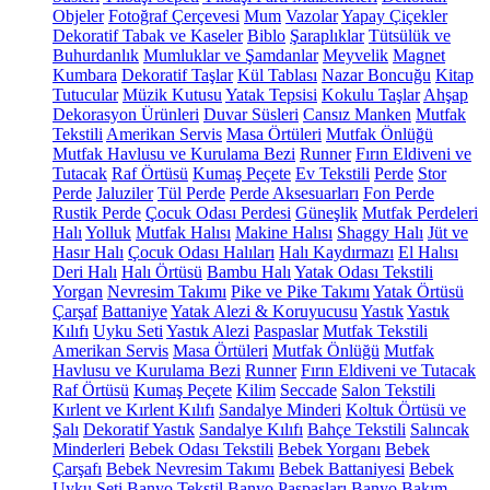
Objeler
Fotoğraf Çerçevesi
Mum
Vazolar
Yapay Çiçekler
Dekoratif Tabak ve Kaseler
Biblo
Şaraplıklar
Tütsülük ve
Buhurdanlık
Mumluklar ve Şamdanlar
Meyvelik
Magnet
Kumbara
Dekoratif Taşlar
Kül Tablası
Nazar Boncuğu
Kitap
Tutucular
Müzik Kutusu
Yatak Tepsisi
Kokulu Taşlar
Ahşap
Dekorasyon Ürünleri
Duvar Süsleri
Cansız Manken
Mutfak
Tekstili
Amerikan Servis
Masa Örtüleri
Mutfak Önlüğü
Mutfak Havlusu ve Kurulama Bezi
Runner
Fırın Eldiveni ve
Tutacak
Raf Örtüsü
Kumaş Peçete
Ev Tekstili
Perde
Stor
Perde
Jaluziler
Tül Perde
Perde Aksesuarları
Fon Perde
Rustik Perde
Çocuk Odası Perdesi
Güneşlik
Mutfak Perdeleri
Halı
Yolluk
Mutfak Halısı
Makine Halısı
Shaggy Halı
Jüt ve
Hasır Halı
Çocuk Odası Halıları
Halı Kaydırmazı
El Halısı
Deri Halı
Halı Örtüsü
Bambu Halı
Yatak Odası Tekstili
Yorgan
Nevresim Takımı
Pike ve Pike Takımı
Yatak Örtüsü
Çarşaf
Battaniye
Yatak Alezi & Koruyucusu
Yastık
Yastık
Kılıfı
Uyku Seti
Yastık Alezi
Paspaslar
Mutfak Tekstili
Amerikan Servis
Masa Örtüleri
Mutfak Önlüğü
Mutfak
Havlusu ve Kurulama Bezi
Runner
Fırın Eldiveni ve Tutacak
Raf Örtüsü
Kumaş Peçete
Kilim
Seccade
Salon Tekstili
Kırlent ve Kırlent Kılıfı
Sandalye Minderi
Koltuk Örtüsü ve
Şalı
Dekoratif Yastık
Sandalye Kılıfı
Bahçe Tekstili
Salıncak
Minderleri
Bebek Odası Tekstili
Bebek Yorganı
Bebek
Çarşafı
Bebek Nevresim Takımı
Bebek Battaniyesi
Bebek
Uyku Seti
Banyo Tekstil
Banyo Paspasları
Banyo Bakım