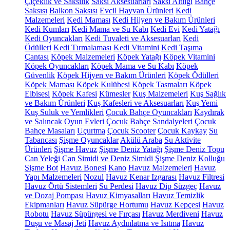
Çiçeklik ve Saksılık
Saksı Aksesuarları
Saksı Altlığı
Bahçe
Saksısı
Balkon Saksısı
Evcil Hayvan Ürünleri
Kedi
Malzemeleri
Kedi Maması
Kedi Hijyen ve Bakım Ürünleri
Kedi Kumları
Kedi Mama ve Su Kabı
Kedi Evi
Kedi Yatağı
Kedi Oyuncakları
Kedi Tuvaleti ve Aksesuarları
Kedi
Ödülleri
Kedi Tırmalaması
Kedi Vitamini
Kedi Taşıma
Çantası
Köpek Malzemeleri
Köpek Yatağı
Köpek Vitamini
Köpek Oyuncakları
Köpek Mama ve Su Kabı
Köpek
Güvenlik
Köpek Hijyen ve Bakım Ürünleri
Köpek Ödülleri
Köpek Maması
Köpek Kulübesi
Köpek Tasmaları
Köpek
Elbisesi
Köpek Kafesi
Kümesler
Kuş Malzemeleri
Kuş Sağlık
ve Bakım Ürünleri
Kuş Kafesleri ve Aksesuarları
Kuş Yemi
Kuş Suluk ve Yemlikleri
Çocuk Bahçe Oyuncakları
Kaydırak
ve Salıncak
Oyun Evleri
Çocuk Bahçe Sandalyeleri
Çocuk
Bahçe Masaları
Uçurtma
Çocuk Scooter
Çocuk Kaykay
Su
Tabancası
Şişme Oyuncaklar
Akülü Araba
Su Aktivite
Ürünleri
Şişme Havuz
Şişme Deniz Yatağı
Şişme Deniz Topu
Can Yeleği
Can Simidi ve Deniz Simidi
Şişme Deniz Kolluğu
Şişme Bot
Havuz Bonesi
Kano
Havuz Malzemeleri
Havuz
Yapı Malzemeleri
Nozul
Havuz Kenar Izgarası
Havuz Filtresi
Havuz Örtü Sistemleri
Su Perdesi
Havuz Dip Süzgeç
Havuz
ve Dozaj Pompası
Havuz Kimyasalları
Havuz Temizlik
Ekipmanları
Havuz Süpürge Hortumu
Havuz Kepçesi
Havuz
Robotu
Havuz Süpürgesi ve Fırçası
Havuz Merdiveni
Havuz
Duşu ve Masaj Jeti
Havuz Aydınlatma ve Isıtma
Havuz