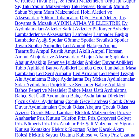
ve Rulosu
Tuval
El İşi & Tekstil Malzemeleri
Örgü İpi
Güpür
Şiş
Takı Yapım Malzemeleri
Takı Pensesi
Boncuk
Mum &
Sabun Yapımı
Mum Malzemeleri
Hobi Aletleri ve
Aksesuarları
Silikon Tabancaları
Diğer Hobi Aletleri
Taş
Boyama & Mozaik
AYDINLATMA VE ELEKTRİK
Ev
Aydınlatmaları
Avizeler
Sarkıt Avizeler
Plafonyer Avizeler
Lambaderler ve Aksesuarları
Lambader
Lambader Başlığı
Lambader Ayağı
Spotlar
Gömme Spotlar
Sıvaüstü Spotlar
Tavan Spotlar
Ampuller
Led Ampul
Halojen Ampul
Tasarruflu Ampul
Rustik Ampul
Akıllı Ampul
Floresan
Ampul
Abajurlar ve Aksesuarları
Abajur
Abajur Şapkaları
Abajur Ayaklığı
Fener ve Işıldaklar
Aplikler
Duvar Aplikleri
Tablo Aplikleri
Banyo Aplikleri
Lamba
Gece Lambaları
Masa
Lambaları
Led Şerit
Armatür
Led Armatür
Led Panel
Tezgah
Altı Aydınlatma
Bahçe Aydınlatma
Dış Mekan Aydınlatmalar
Solar Aydınlatma
Projektör ve Sensörler
Bahçe Aplikleri
Bahçe Feneri ve Meşaleler
Bahçe Masa Üstü Aydınlatma
Bahçe Set Üstü Aydınlatma
Bahçe Aydınlatma Direkleri
Çocuk Odası Aydınlatma
Çocuk Gece Lambası
Çocuk Odası
Duvar Aydınlatmaları
Çocuk Odası Abajuru
Çocuk Odası
Avizesi
Çocuk Masa Lambası
Elektrik Malzemeleri
Priz ve
Anahtarlar
Priz Kutusu
Telefon Prizi
Priz Çerçevesi
Golyat
Priz
Nümeris Priz
Priz
Anahtar Priz
Şalt Malzemeleri
Sigorta
Kutusu
Kontaktör
Elektrik Sigortası
Şalter
Kaçak Akım
Rölesi
Elektrik Sayacı
Uzatma Kablosu ve Grup Priz
Uzatma