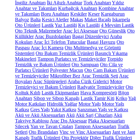
İngiliz Anahtarı
İki Ağızlı Anahtar
Tork Anahtarı
Yıldız
Anahtar ve Takımları
Kurbağcık Anahtarı
Kombine Anahtar
ve Takımları
Boru Anahtarı
Keskiler
Keser
Kargaburun
Balyoz
Balta
Kesici Aletler
Makas
Maket Bıçağı
Iskarpela
Oto Ürünleri
Lastik
Yaz Lastiği
Kış Lastiği
4 Mevsim Lastik
Oto Teknik Malzemeler
Araç İçi Aksesuar
Oto Güneşlik
Oto
Küllükler
Araç Buzdolapları
Bagaj Düzenleyici
Araba
Kokuları
Araç İçi Telefon Tutucular
Bagaj Havuzu
Oto
Paspası
Araç İçi Kamera
Oto Multimedya ve Görüntü
Sistemleri
Oto Bakım Temizlik Ürünleri
Basınçlı Yıkama
Makineleri
Tampon Parlatıcı ve Temizleyiciler
Torpido
Temizlik ve Bakım Ürünleri
Oto Şampuan
Oto Cila ve
Parlatıcı Ürünleri
Polyester Macun
Oto Cam Bakım Ürünleri
ve Temizleyiciler
Mikrofiber Bez
Araç Temizlik Seti
Araç
Boyaları
Araç Süpürgeleri
Araba Çizik Giderici
Motor
Temizleyici ve Bakım Ürünleri
Radyatör Temizleyiciler
Oto
Koltuk Kılıfı
Lastik Ekipmanları
Hava Kompresörü
Bijon
Anahtarı
Sibop ve Sibop Kapağı
Lastik Tamir Kiti
Kriko
Yağ
Motor Katkıları
Hidrolik Yağlar
Motor Yağı
Motor Yağı
Katkısı
Gres Yağı
Yakıt Katkısı
Şanzıman Yağı ve Katkısı
Akü ve Akü Aksesuarları
Akü
Akü Şarj Cihazları
Akü
Takviye Kablosu
Araç Dış Aksesuar
Plaka Aksesuarları
Silecek
Yan ve Tavan Çıtaları
Tampon Aksesuarları
Trafik
Setleri
Oto Brandaları
Vinç ve Vinç Aksesuarları
Jant ve Jant
Kapağı
Trafik Ürünleri
Oto Projektör
Diğer Trafik Ürünleri