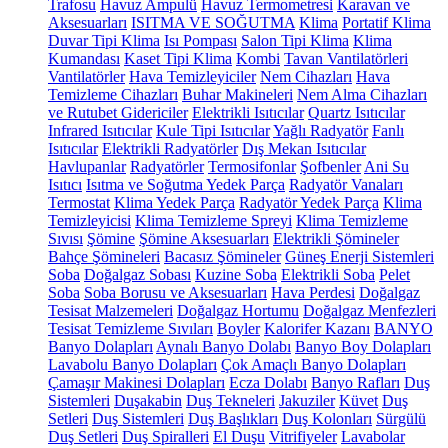
Trafosu
Havuz Ampulü
Havuz Termometresi
Karavan ve
Aksesuarları
ISITMA VE SOĞUTMA
Klima
Portatif Klima
Duvar Tipi Klima
Isı Pompası
Salon Tipi Klima
Klima
Kumandası
Kaset Tipi Klima
Kombi
Tavan Vantilatörleri
Vantilatörler
Hava Temizleyiciler
Nem Cihazları
Hava
Temizleme Cihazları
Buhar Makineleri
Nem Alma Cihazları
ve Rutubet Gidericiler
Elektrikli Isıtıcılar
Quartz Isıtıcılar
Infrared Isıtıcılar
Kule Tipi Isıtıcılar
Yağlı Radyatör
Fanlı
Isıtıcılar
Elektrikli Radyatörler
Dış Mekan Isıtıcılar
Havlupanlar
Radyatörler
Termosifonlar
Şofbenler
Ani Su
Isıtıcı
Isıtma ve Soğutma Yedek Parça
Radyatör Vanaları
Termostat
Klima Yedek Parça
Radyatör Yedek Parça
Klima
Temizleyicisi
Klima Temizleme Spreyi
Klima Temizleme
Sıvısı
Şömine
Şömine Aksesuarları
Elektrikli Şömineler
Bahçe Şömineleri
Bacasız Şömineler
Güneş Enerji Sistemleri
Soba
Doğalgaz Sobası
Kuzine Soba
Elektrikli Soba
Pelet
Soba
Soba Borusu ve Aksesuarları
Hava Perdesi
Doğalgaz
Tesisat Malzemeleri
Doğalgaz Hortumu
Doğalgaz Menfezleri
Tesisat Temizleme Sıvıları
Boyler
Kalorifer Kazanı
BANYO
Banyo Dolapları
Aynalı Banyo Dolabı
Banyo Boy Dolapları
Lavabolu Banyo Dolapları
Çok Amaçlı Banyo Dolapları
Çamaşır Makinesi Dolapları
Ecza Dolabı
Banyo Rafları
Duş
Sistemleri
Duşakabin
Duş Tekneleri
Jakuziler
Küvet
Duş
Setleri
Duş Sistemleri
Duş Başlıkları
Duş Kolonları
Sürgülü
Duş Setleri
Duş Spiralleri
El Duşu
Vitrifiyeler
Lavabolar