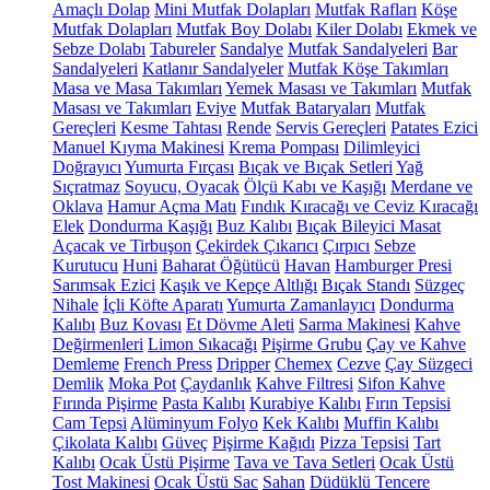
Amaçlı Dolap
Mini Mutfak Dolapları
Mutfak Rafları
Köşe
Mutfak Dolapları
Mutfak Boy Dolabı
Kiler Dolabı
Ekmek ve
Sebze Dolabı
Tabureler
Sandalye
Mutfak Sandalyeleri
Bar
Sandalyeleri
Katlanır Sandalyeler
Mutfak Köşe Takımları
Masa ve Masa Takımları
Yemek Masası ve Takımları
Mutfak
Masası ve Takımları
Eviye
Mutfak Bataryaları
Mutfak
Gereçleri
Kesme Tahtası
Rende
Servis Gereçleri
Patates Ezici
Manuel Kıyma Makinesi
Krema Pompası
Dilimleyici
Doğrayıcı
Yumurta Fırçası
Bıçak ve Bıçak Setleri
Yağ
Sıçratmaz
Soyucu, Oyacak
Ölçü Kabı ve Kaşığı
Merdane ve
Oklava
Hamur Açma Matı
Fındık Kıracağı ve Ceviz Kıracağı
Elek
Dondurma Kaşığı
Buz Kalıbı
Bıçak Bileyici Masat
Açacak ve Tirbuşon
Çekirdek Çıkarıcı
Çırpıcı
Sebze
Kurutucu
Huni
Baharat Öğütücü
Havan
Hamburger Presi
Sarımsak Ezici
Kaşık ve Kepçe Altlığı
Bıçak Standı
Süzgeç
Nihale
İçli Köfte Aparatı
Yumurta Zamanlayıcı
Dondurma
Kalıbı
Buz Kovası
Et Dövme Aleti
Sarma Makinesi
Kahve
Değirmenleri
Limon Sıkacağı
Pişirme Grubu
Çay ve Kahve
Demleme
French Press
Dripper
Chemex
Cezve
Çay Süzgeci
Demlik
Moka Pot
Çaydanlık
Kahve Filtresi
Sifon Kahve
Fırında Pişirme
Pasta Kalıbı
Kurabiye Kalıbı
Fırın Tepsisi
Cam Tepsi
Alüminyum Folyo
Kek Kalıbı
Muffin Kalıbı
Çikolata Kalıbı
Güveç
Pişirme Kağıdı
Pizza Tepsisi
Tart
Kalıbı
Ocak Üstü Pişirme
Tava ve Tava Setleri
Ocak Üstü
Tost Makinesi
Ocak Üstü Sac
Sahan
Düdüklü Tencere