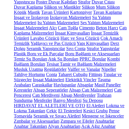
Yapıştırıcısı
Poster Duvar Kağıtları
Strafor
Duvar Çıtası
Duvar Kaplama
Silikon ve Mastikler
Silikon
Mum Silikon
Köpük
Mastik
Tavan Ürünleri
Kartonpiyer
Tavan Kaplama
İnşaat ve İzolasyon
İzolasyon Malzemeleri
Su Yalıtım
Malzemeleri
Isı Yalıtım Malzemeleri
Ses Yalıtım Malzemeleri
İnşaat Malzemeleri
Alçı
Cam Tuğla
Çimento
Beton Harcı
Çatı
Kaplama Malzemeleri
İnşaat Kimyasalları
İnşaat Temizlik
Ürünleri
Lavabo Çözücü
Harç ve Sıva Çözücü
Çok Amaçlı
Temizlik
Yağlayıcı ve Pas Çözücü
Yapı Kimyasalları
Derz
Dolgu
Seramik Yapıştırıcılar
Sıvı Conta
Strafor Yapıştırılar
Plastik Boru ve Ek Parçalar
Boru Bağlantı ve Aksesuarları
Temiz Su Boruları
Atık Su Boruları
PPRC Borular
Kombi
Bağlantı Boruları
Tesisat Tamir ve Bağlantı Malzemeleri
Musluk Uzatma
Regülatörler
Valfler ve Vanalar
Nipeller
Tahliye Hortumu
Conta
Taharet Çubuğu
Fittings
Tıpalar ve
Süzgeçler
İnşaat Makineleri
Elektrikli Vinçler
Taşıma
Arabaları
Caraskallar
Havlupanlar
Ahşaplar
Masif Paneller
Keresteler
Ahşap Seperatörler
Ahşap Çatı Malzemeleri
Çatı
Penceresi
Çatı Merdiveni
Ahşap Merdivenler
Trabzan
Sundurma
Menfezler
Banyo Menfezi
Su Deposu
HIRDAVAT EL ALETLERİ VE OTO
El Aletleri
Lokma ve
Lokma Takımları
Çekiç
El Testereleri
Kesici Grubu
Pense
Tornavida
Seramik ve Sıvacı Aletleri
Mengene ve İşkenceler
Zımbalar ve Aksesuarları
Zımpara ve Eğeler
Anahtarlar
Anahtar Takımları
Alyan Anahtarları
Açık Ağız Anahtar