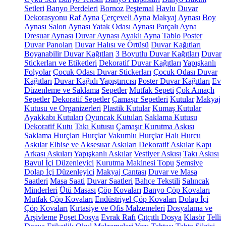
Setleri
Banyo Perdeleri
Bornoz
Peştemal
Havlu
Duvar
Dekorasyonu
Raf
Ayna
Çerçeveli Ayna
Makyaj Aynası
Boy
Aynası
Salon Aynası
Yatak Odası Aynası
Parçalı Ayna
Dresuar Aynası
Duvar Aynası
Ayaklı Ayna
Tablo
Poster
Duvar Panoları
Duvar Halısı ve Örtüsü
Duvar Kağıtları
Boyanabilir Duvar Kağıtları
3 Boyutlu Duvar Kağıtları
Duvar
Stickerları ve Etiketleri
Dekoratif Duvar Kağıtları
Yapışkanlı
Folyolar
Çocuk Odası Duvar Stickerları
Çocuk Odası Duvar
Kağıtları
Duvar Kağıdı Yapıştırıcısı
Poster Duvar Kağıtları
Ev
Düzenleme ve Saklama
Sepetler
Mutfak Sepeti
Çok Amaçlı
Sepetler
Dekoratif Sepetler
Çamaşır Sepetleri
Kutular
Makyaj
Kutusu ve Organizerleri
Plastik Kutular
Kumaş Kutular
Ayakkabı Kutuları
Oyuncak Kutuları
Saklama Kutusu
Dekoratif Kutu
Takı Kutusu
Çamaşır Kurutma Askısı
Saklama Hurçları
Hurçlar
Vakumlu Hurçlar
Halı Hurcu
Askılar
Elbise ve Aksesuar Askıları
Dekoratif Askılar
Kapı
Arkası Askıları
Yapışkanlı Askılar
Vestiyer Askısı
Takı Askısı
Bavul İçi Düzenleyici
Kurutma Makinesi Topu
Şemsiye
Dolap İçi Düzenleyici
Makyaj Çantası
Duvar ve Masa
Saatleri
Masa Saati
Duvar Saatleri
Bahçe Tekstili
Salıncak
Minderleri
Ütü Masası
Çöp Kovaları
Banyo Çöp Kovaları
Mutfak Çöp Kovaları
Endüstriyel Çöp Kovaları
Dolap İçi
Çöp Kovaları
Kırtasiye ve Ofis Malzemeleri
Dosyalama ve
Arşivleme
Poşet Dosya
Evrak Rafı
Çıtçıtlı Dosya
Klasör
Telli