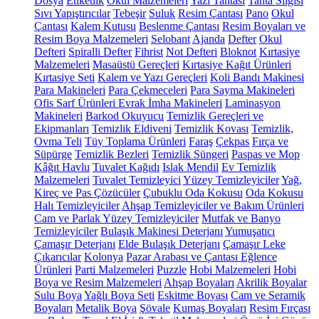
Dosya
Etiketlik
Okul Malzemeleri
Yazı Tahtası
Tahta Silgisi
Sıvı Yapıştırıcılar
Tebeşir
Suluk
Resim Çantası
Pano
Okul
Çantası
Kalem Kutusu
Beslenme Çantası
Resim Boyaları ve
Resim Boya Malzemeleri
Selobant
Ajanda
Defter
Okul
Defteri
Spiralli Defter
Fihrist
Not Defteri
Bloknot
Kırtasiye
Malzemeleri
Masaüstü Gereçleri
Kırtasiye Kağıt Ürünleri
Kırtasiye Seti
Kalem ve Yazı Gereçleri
Koli Bandı Makinesi
Para Makineleri
Para Çekmeceleri
Para Sayma Makineleri
Ofis Sarf Ürünleri
Evrak İmha Makineleri
Laminasyon
Makineleri
Barkod Okuyucu
Temizlik Gereçleri ve
Ekipmanları
Temizlik Eldiveni
Temizlik Kovası
Temizlik,
Ovma Teli
Tüy Toplama Ürünleri
Faraş
Çekpas
Fırça ve
Süpürge
Temizlik Bezleri
Temizlik Süngeri
Paspas ve Mop
Kâğıt Havlu
Tuvalet Kağıdı
Islak Mendil
Ev Temizlik
Malzemeleri
Tuvalet Temizleyici
Yüzey Temizleyiciler
Yağ,
Kireç ve Pas Çözücüler
Çubuklu Oda Kokusu
Oda Kokusu
Halı Temizleyiciler
Ahşap Temizleyiciler ve Bakım Ürünleri
Cam ve Parlak Yüzey Temizleyiciler
Mutfak ve Banyo
Temizleyiciler
Bulaşık Makinesi Deterjanı
Yumuşatıcı
Çamaşır Deterjanı
Elde Bulaşık Deterjanı
Çamaşır Leke
Çıkarıcılar
Kolonya
Pazar Arabası ve Çantası
Eğlence
Ürünleri
Parti Malzemeleri
Puzzle
Hobi Malzemeleri
Hobi
Boya ve Resim Malzemeleri
Ahşap Boyaları
Akrilik Boyalar
Sulu Boya
Yağlı Boya Seti
Eskitme Boyası
Cam ve Seramik
Boyaları
Metalik Boya
Şövale
Kumaş Boyaları
Resim Fırçası