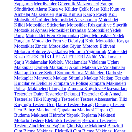
Yapıştırıcı
Merdivenler
Güvenlik Malzemeleri
Yangın
Söndürücü
Alarm
Kasa ve Kilitler
Çelik Kasa
Kilit
Kutu ve
Ambalaj Malzemeleri
Kargo Kutusu
Kargo Poşeti
Koli
Motosiklet Ürünleri
Motorsiklet Aksesuarları
Motosiklet
Kilidi
Motosiklet Stickerları
Motosiklet Rüzgarlık ve Siperlik
Motosiklet Aynası
Motosiklet Brandası
Motorsiklet Yedek
Parça
Motosiklet Fren Ekipmanları
Diğer Motosiklet Yedek
Parçaları
Motosiklet Fren ve Debriyaj Kolu
Motosiklet Kayışı
Motosiklet Zinciri
Motosiklet Giyim
Motorcu Eldiveni
Motorcu Botu ve Ayakkabısı
Motorcu Yağmurluk
Motosiklet
Kaskı
ELEKTRİKLİ EL ALETLERİ
Akülü Vidalamalar
Şarjlı Vidalamalar
Kablolu Vidalamalar
Vidalama Uçları
Matkaplar
Darbeli Matkaplar
Akülü Matkap ve Vidalamalar
Matkap Ucu ve Setleri
Somun Sıkma Makineleri
Darbesiz
Matkaplar
Manyetik Matkap
Sütunlu Matkap
Matkap Tezgahı
Kırıcılar ve Deliciler
Zımpara ve Polisaj
Zımpara Makineleri
Polisaj Makineleri
Planyalar
Zımpara Kağıdı ve Aksesuarları
Testereler
Daire Testereler
Dekupaj Testereler
Çok Amaçlı
Testereler
Tilki Kuyruğu Testereler
Testere Aksesuarları
Tilki
Kuyruğu Testere Ucu
Daire Testere Bıçağı
Dekupaj Testere
Ucu
Bahçe Makineleri
Çapalama Makinesi
Tırpan
Çit
Budama Makinesi
Hidrofor
Yaprak Toplama Makinesi
Motorlu Testere
Elektrikli Testereler
Benzinli Testereler
Testere Zincirleri ve Yağları
Çim Biçme Makinesi
Benzinli
Çim Biçme Makinesi
Elektrikli Çim Biçme Makinesi
Kenar