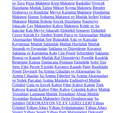
ve Tava
Pizza Makinesi
Krep Makinesi
Basküller
Yiyecek
Hazırlama
Mutfak Tartısı
Mikser
Kıyma Makinesi
Blender
Doğrayıcı ve Rondolar
Meyve Kurutma Makinesi
Dondurma
Makinesi
Hamur Yoğurma Makinesi ve Mutfak Şefleri
Yoğurt
Makinesi
Mutfak Robotu
İçecek Hazırlama
Narenciye
Sıkacağı
Çay Makineleri
Kahve Makinesi
Kettle ve Su
Isıtıcılar
Katı Meyve Sıkacağı
Elektrikli Semaver
Elektrikli
Cezve
Küçük Ev Aletleri Yedek Parça ve Aksesuarları
Mutfak
Aksesuarları
Mutfak Seti
Bulaşıklık
Askı ve Kancalar
Kaydırmaz
Mutfak Sabunluk
Mutfak Havluluk
Mutfak
Seramik ve Fayansları
Saklama ve Düzenleme
Kavanoz
Saklama ve Karıştırma Kabı
Çöp Poşeti
Sebzelikler
Saklama
Bonesi ve Kapağı
Mutfak Raf Düzenleyici
Poşetlik
Kaşıklık
Beslenme Kutusu
Damacana Pompası
Ekmeklik
Sefer Tası
Streç Film
Peçete Yüzüğü
Kavanoz Kapağı
Pipet
Buzdolabı
Poşeti
Doypack
Su Arıtma Cihazları ve Aksesuarları
Su
Arıtma Cihazları
Su Arıtma Filtreleri
Su Arıtma Aksesuarları
ve Yedek Parçaları
Arıtma Musluğu
Endüstriyel Mutfak
Ürünleri
Gıda ve İçecek
Kahve
Filtre Kahve Kağıdı
Türk
Kahvesi
Kapsül Kahve
Filtre Kahve
Çekirdek Kahve
Mutfak
Tezgahları
Laminant Mutfak Tezgahları
Ahşap Mutfak
Tezgahları
Bulaşık Makineleri
Derin Dondurucular
Su
Sebilleri
DEKORASYON VE EV GEREÇLERİ
Yılbaşı
Ürünleri
Yılbaşı Ağacı
Yılbaşı Aydınlatmaları
Yılbaşı Ağacı
Süsleri
Yılbaşı Sepeti
Yılbaşı Parti Malzemeleri
Dekoratif