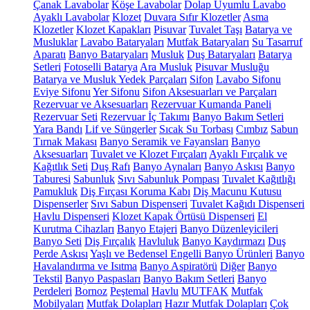
Çanak Lavabolar
Köşe Lavabolar
Dolap Uyumlu Lavabo
Ayaklı Lavabolar
Klozet
Duvara Sıfır Klozetler
Asma
Klozetler
Klozet Kapakları
Pisuvar
Tuvalet Taşı
Batarya ve
Musluklar
Lavabo Bataryaları
Mutfak Bataryaları
Su Tasarruf
Aparatı
Banyo Bataryaları
Musluk
Duş Bataryaları
Batarya
Setleri
Fotoselli Batarya
Ara Musluk
Pisuvar Musluğu
Batarya ve Musluk Yedek Parçaları
Sifon
Lavabo Sifonu
Eviye Sifonu
Yer Sifonu
Sifon Aksesuarları ve Parçaları
Rezervuar ve Aksesuarları
Rezervuar Kumanda Paneli
Rezervuar Seti
Rezervuar İç Takımı
Banyo Bakım Setleri
Yara Bandı
Lif ve Süngerler
Sıcak Su Torbası
Cımbız
Sabun
Tırnak Makası
Banyo Seramik ve Fayansları
Banyo
Aksesuarları
Tuvalet ve Klozet Fırçaları
Ayaklı Fırçalık ve
Kağıtlık Seti
Duş Rafı
Banyo Aynaları
Banyo Askısı
Banyo
Taburesi
Sabunluk
Sıvı Sabunluk Pompası
Tuvalet Kağıtlığı
Pamukluk
Diş Fırçası Koruma Kabı
Diş Macunu Kutusu
Dispenserler
Sıvı Sabun Dispenseri
Tuvalet Kağıdı Dispenseri
Havlu Dispenseri
Klozet Kapak Örtüsü Dispenseri
El
Kurutma Cihazları
Banyo Etajeri
Banyo Düzenleyicileri
Banyo Seti
Diş Fırçalık
Havluluk
Banyo Kaydırmazı
Duş
Perde Askısı
Yaşlı ve Bedensel Engelli Banyo Ürünleri
Banyo
Havalandırma ve Isıtma
Banyo Aspiratörü
Diğer
Banyo
Tekstil
Banyo Paspasları
Banyo Bakım Setleri
Banyo
Perdeleri
Bornoz
Peştemal
Havlu
MUTFAK
Mutfak
Mobilyaları
Mutfak Dolapları
Hazır Mutfak Dolapları
Çok