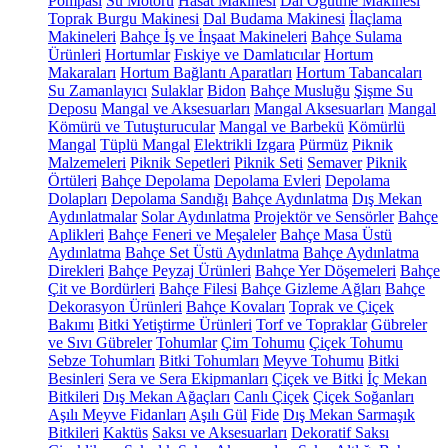
Pompası
Su Motoru
Hasat Makinesi
Dal Öğütme Makinesi
Toprak Burgu Makinesi
Dal Budama Makinesi
İlaçlama
Makineleri
Bahçe İş ve İnşaat Makineleri
Bahçe Sulama
Ürünleri
Hortumlar
Fıskiye ve Damlatıcılar
Hortum
Makaraları
Hortum Bağlantı Aparatları
Hortum Tabancaları
Su Zamanlayıcı
Sulaklar
Bidon
Bahçe Musluğu
Şişme Su
Deposu
Mangal ve Aksesuarları
Mangal Aksesuarları
Mangal
Kömürü ve Tutuşturucular
Mangal ve Barbekü
Kömürlü
Mangal
Tüplü Mangal
Elektrikli Izgara
Pürmüz
Piknik
Malzemeleri
Piknik Sepetleri
Piknik Seti
Semaver
Piknik
Örtüleri
Bahçe Depolama
Depolama Evleri
Depolama
Dolapları
Depolama Sandığı
Bahçe Aydınlatma
Dış Mekan
Aydınlatmalar
Solar Aydınlatma
Projektör ve Sensörler
Bahçe
Aplikleri
Bahçe Feneri ve Meşaleler
Bahçe Masa Üstü
Aydınlatma
Bahçe Set Üstü Aydınlatma
Bahçe Aydınlatma
Direkleri
Bahçe Peyzaj Ürünleri
Bahçe Yer Döşemeleri
Bahçe
Çit ve Bordürleri
Bahçe Filesi
Bahçe Gizleme Ağları
Bahçe
Dekorasyon Ürünleri
Bahçe Kovaları
Toprak ve Çiçek
Bakımı
Bitki Yetiştirme Ürünleri
Torf ve Topraklar
Gübreler
ve Sıvı Gübreler
Tohumlar
Çim Tohumu
Çiçek Tohumu
Sebze Tohumları
Bitki Tohumları
Meyve Tohumu
Bitki
Besinleri
Sera ve Sera Ekipmanları
Çiçek ve Bitki
İç Mekan
Bitkileri
Dış Mekan Ağaçları
Canlı Çiçek
Çiçek Soğanları
Aşılı Meyve Fidanları
Aşılı Gül
Fide
Dış Mekan Sarmaşık
Bitkileri
Kaktüs
Saksı ve Aksesuarları
Dekoratif Saksı