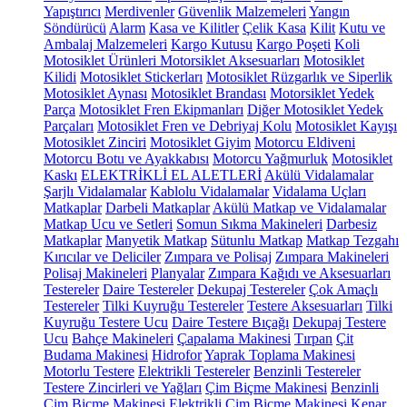
Yapıştırıcı
Merdivenler
Güvenlik Malzemeleri
Yangın
Söndürücü
Alarm
Kasa ve Kilitler
Çelik Kasa
Kilit
Kutu ve
Ambalaj Malzemeleri
Kargo Kutusu
Kargo Poşeti
Koli
Motosiklet Ürünleri
Motorsiklet Aksesuarları
Motosiklet
Kilidi
Motosiklet Stickerları
Motosiklet Rüzgarlık ve Siperlik
Motosiklet Aynası
Motosiklet Brandası
Motorsiklet Yedek
Parça
Motosiklet Fren Ekipmanları
Diğer Motosiklet Yedek
Parçaları
Motosiklet Fren ve Debriyaj Kolu
Motosiklet Kayışı
Motosiklet Zinciri
Motosiklet Giyim
Motorcu Eldiveni
Motorcu Botu ve Ayakkabısı
Motorcu Yağmurluk
Motosiklet
Kaskı
ELEKTRİKLİ EL ALETLERİ
Akülü Vidalamalar
Şarjlı Vidalamalar
Kablolu Vidalamalar
Vidalama Uçları
Matkaplar
Darbeli Matkaplar
Akülü Matkap ve Vidalamalar
Matkap Ucu ve Setleri
Somun Sıkma Makineleri
Darbesiz
Matkaplar
Manyetik Matkap
Sütunlu Matkap
Matkap Tezgahı
Kırıcılar ve Deliciler
Zımpara ve Polisaj
Zımpara Makineleri
Polisaj Makineleri
Planyalar
Zımpara Kağıdı ve Aksesuarları
Testereler
Daire Testereler
Dekupaj Testereler
Çok Amaçlı
Testereler
Tilki Kuyruğu Testereler
Testere Aksesuarları
Tilki
Kuyruğu Testere Ucu
Daire Testere Bıçağı
Dekupaj Testere
Ucu
Bahçe Makineleri
Çapalama Makinesi
Tırpan
Çit
Budama Makinesi
Hidrofor
Yaprak Toplama Makinesi
Motorlu Testere
Elektrikli Testereler
Benzinli Testereler
Testere Zincirleri ve Yağları
Çim Biçme Makinesi
Benzinli
Çim Biçme Makinesi
Elektrikli Çim Biçme Makinesi
Kenar