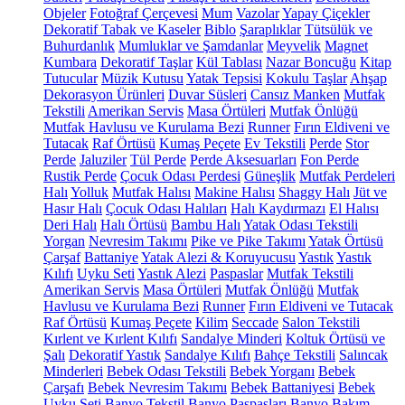
Objeler
Fotoğraf Çerçevesi
Mum
Vazolar
Yapay Çiçekler
Dekoratif Tabak ve Kaseler
Biblo
Şaraplıklar
Tütsülük ve
Buhurdanlık
Mumluklar ve Şamdanlar
Meyvelik
Magnet
Kumbara
Dekoratif Taşlar
Kül Tablası
Nazar Boncuğu
Kitap
Tutucular
Müzik Kutusu
Yatak Tepsisi
Kokulu Taşlar
Ahşap
Dekorasyon Ürünleri
Duvar Süsleri
Cansız Manken
Mutfak
Tekstili
Amerikan Servis
Masa Örtüleri
Mutfak Önlüğü
Mutfak Havlusu ve Kurulama Bezi
Runner
Fırın Eldiveni ve
Tutacak
Raf Örtüsü
Kumaş Peçete
Ev Tekstili
Perde
Stor
Perde
Jaluziler
Tül Perde
Perde Aksesuarları
Fon Perde
Rustik Perde
Çocuk Odası Perdesi
Güneşlik
Mutfak Perdeleri
Halı
Yolluk
Mutfak Halısı
Makine Halısı
Shaggy Halı
Jüt ve
Hasır Halı
Çocuk Odası Halıları
Halı Kaydırmazı
El Halısı
Deri Halı
Halı Örtüsü
Bambu Halı
Yatak Odası Tekstili
Yorgan
Nevresim Takımı
Pike ve Pike Takımı
Yatak Örtüsü
Çarşaf
Battaniye
Yatak Alezi & Koruyucusu
Yastık
Yastık
Kılıfı
Uyku Seti
Yastık Alezi
Paspaslar
Mutfak Tekstili
Amerikan Servis
Masa Örtüleri
Mutfak Önlüğü
Mutfak
Havlusu ve Kurulama Bezi
Runner
Fırın Eldiveni ve Tutacak
Raf Örtüsü
Kumaş Peçete
Kilim
Seccade
Salon Tekstili
Kırlent ve Kırlent Kılıfı
Sandalye Minderi
Koltuk Örtüsü ve
Şalı
Dekoratif Yastık
Sandalye Kılıfı
Bahçe Tekstili
Salıncak
Minderleri
Bebek Odası Tekstili
Bebek Yorganı
Bebek
Çarşafı
Bebek Nevresim Takımı
Bebek Battaniyesi
Bebek
Uyku Seti
Banyo Tekstil
Banyo Paspasları
Banyo Bakım