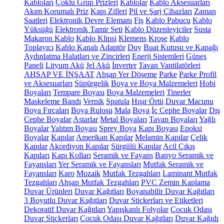
Kabloları
Çoklu Grup Prizleri
Kablolar
Kablo Aksesuarları
Akım Korumalı Priz
Kapı Zilleri
Pil ve Şarj Cihazları
Zaman
Saatleri
Elektronik Devre Elemanı
Fiş
Kablo Pabucu
Kablo
Yüksüğü
Elektronik Tamir Seti
Kablo Düzenleyiciler
Susta
Makaron Kablo
Kablo Klipsi
Klemens
Kroşe
Kablo
Toplayıcı
Kablo Kanalı
Adaptör
Duy
Buat Kutusu ve Kapağı
Aydınlatma Halatları ve Zincirleri
Enerji Sistemleri
Güneş
Paneli
Lityum Akü
Jel Akü
İnverter
Tavan Vantilatörleri
AHŞAP VE İNŞAAT
Ahşap Yer Döşeme
Parke
Parke Profil
ve Aksesuarları
Süpürgelik
Boya ve Boya Malzemeleri
Hobi
Boyaları
Tempare Boyası
Boya Malzemeleri
Tinerler
Maskeleme Bandı
Vernik
Spatula
Hışır Örtü
Duvar Macunu
Boya Fırçaları
Boya Rulosu
Mala
Boya
İç Cephe Boyalar
Dış
Cephe Boyalar
Astarlar
Metal Boyaları
Tavan Boyaları
Yağlı
Boyalar
Yalıtım Boyası
Sprey Boya
Kapı Boyası
Epoksi
Boyalar
Kapılar
Amerikan Kapılar
Melamin Kapılar
Çelik
Kapılar
Akordiyon Kapılar
Sürgülü Kapılar
Acil Çıkış
Kapıları
Kapı Kolları
Seramik ve Fayans
Banyo Seramik ve
Fayansları
Yer Seramik ve Fayansları
Mutfak Seramik ve
Fayansları
Karo
Mozaik
Mutfak Tezgahları
Laminant Mutfak
Tezgahları
Ahşap Mutfak Tezgahları
PVC Zemin Kaplama
Duvar Ürünleri
Duvar Kağıtları
Boyanabilir Duvar Kağıtları
3 Boyutlu Duvar Kağıtları
Duvar Stickerları ve Etiketleri
Dekoratif Duvar Kağıtları
Yapışkanlı Folyolar
Çocuk Odası
Duvar Stickerları
Çocuk Odası Duvar Kağıtları
Duvar Kağıdı