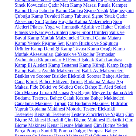
Sinek Kovucular
Çadır Matı
Kamp Masası
Pusula
Kampet
Kamp Duşu
Isıtıcılar
Kamp Çantası
Şişme Yastık
Magnezyum
Çubuğu
Kamp Tuvaleti
Kamp Taburesi
Şişme Yatak
Çadır
Aksesuarı
Sırt Çantası
Hayatta Kalma Malzemeleri
Spor
Aletleri
Pilates, Yoga ve Jimnastik
Ağırlık ve Halter Ürünleri
Fitness ve Kardiyo Ürünleri
Diğer Spor Ürünleri
Valiz ve
Bavul
Kamp Mutfak Malzemeleri
Termal Çanta
Matara
Kamp Yemek Pişirme Seti
Kamp Buzluk ve Soğutucu
Ürünler
Kamp Demliği
Kamp Tavası
Kamp Ocağı
Kamp
Mutfak Aksesuarları
Çakmak ve Yakıcılar
Termoslar
Aydınlatma Ekipmanları
El Feneri
Işıldak
Kafa Lambası
Kamp El Aletleri
Kamp Testeresi
Kamp Küreği
Kamp Bıçağı
Kamp Baltası
Avcılık Malzemeleri
Balık Av Malzemeleri
Bisiklet ve Scooter
Bisiklet
Elektrikli Scooter
Bahçe Aletleri
Çapa
Kürek
Bahçe Eldiveni
Tırmık
Budama Makası
Aşı
Makası
Fide Dikici ve Sökücü
Orak
Bahçe El Aleti Setleri
Çim Makası
Tırpan Misinası
Aşı Bıçağı
Meyve Toplama Aleti
Budama Testeresi
Bahçe Çatalı
Kazma
Bahçe Makineleri
Çapalama Makinesi
Tırpan
Çit Budama Makinesi
Hidrofor
Yaprak Toplama Makinesi
Motorlu Testere
Elektrikli
Testereler
Benzinli Testereler
Testere Zincirleri ve Yağları
Çim
Biçme Makinesi
Benzinli Çim Biçme Makinesi
Elektrikli Çim
Biçme Makinesi
Kenar Kesme Makinesi
Çim Biçme Yedek
Parça
Pompa
Santrifüj Pompa
Dalgıç Pompası
Bahçe