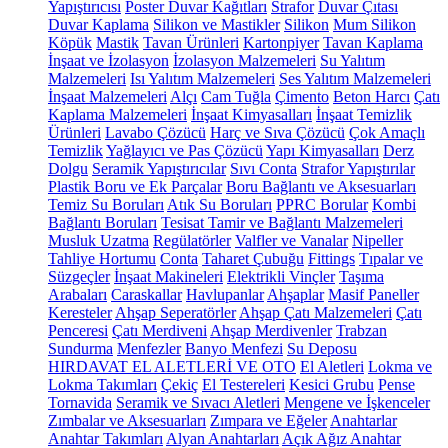
Yapıştırıcısı
Poster Duvar Kağıtları
Strafor
Duvar Çıtası
Duvar Kaplama
Silikon ve Mastikler
Silikon
Mum Silikon
Köpük
Mastik
Tavan Ürünleri
Kartonpiyer
Tavan Kaplama
İnşaat ve İzolasyon
İzolasyon Malzemeleri
Su Yalıtım
Malzemeleri
Isı Yalıtım Malzemeleri
Ses Yalıtım Malzemeleri
İnşaat Malzemeleri
Alçı
Cam Tuğla
Çimento
Beton Harcı
Çatı
Kaplama Malzemeleri
İnşaat Kimyasalları
İnşaat Temizlik
Ürünleri
Lavabo Çözücü
Harç ve Sıva Çözücü
Çok Amaçlı
Temizlik
Yağlayıcı ve Pas Çözücü
Yapı Kimyasalları
Derz
Dolgu
Seramik Yapıştırıcılar
Sıvı Conta
Strafor Yapıştırılar
Plastik Boru ve Ek Parçalar
Boru Bağlantı ve Aksesuarları
Temiz Su Boruları
Atık Su Boruları
PPRC Borular
Kombi
Bağlantı Boruları
Tesisat Tamir ve Bağlantı Malzemeleri
Musluk Uzatma
Regülatörler
Valfler ve Vanalar
Nipeller
Tahliye Hortumu
Conta
Taharet Çubuğu
Fittings
Tıpalar ve
Süzgeçler
İnşaat Makineleri
Elektrikli Vinçler
Taşıma
Arabaları
Caraskallar
Havlupanlar
Ahşaplar
Masif Paneller
Keresteler
Ahşap Seperatörler
Ahşap Çatı Malzemeleri
Çatı
Penceresi
Çatı Merdiveni
Ahşap Merdivenler
Trabzan
Sundurma
Menfezler
Banyo Menfezi
Su Deposu
HIRDAVAT EL ALETLERİ VE OTO
El Aletleri
Lokma ve
Lokma Takımları
Çekiç
El Testereleri
Kesici Grubu
Pense
Tornavida
Seramik ve Sıvacı Aletleri
Mengene ve İşkenceler
Zımbalar ve Aksesuarları
Zımpara ve Eğeler
Anahtarlar
Anahtar Takımları
Alyan Anahtarları
Açık Ağız Anahtar