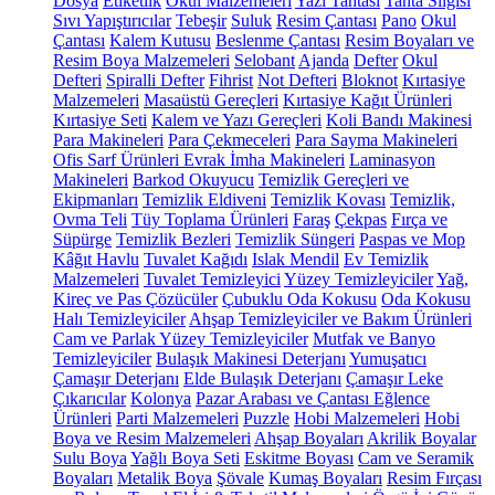
Dosya
Etiketlik
Okul Malzemeleri
Yazı Tahtası
Tahta Silgisi
Sıvı Yapıştırıcılar
Tebeşir
Suluk
Resim Çantası
Pano
Okul
Çantası
Kalem Kutusu
Beslenme Çantası
Resim Boyaları ve
Resim Boya Malzemeleri
Selobant
Ajanda
Defter
Okul
Defteri
Spiralli Defter
Fihrist
Not Defteri
Bloknot
Kırtasiye
Malzemeleri
Masaüstü Gereçleri
Kırtasiye Kağıt Ürünleri
Kırtasiye Seti
Kalem ve Yazı Gereçleri
Koli Bandı Makinesi
Para Makineleri
Para Çekmeceleri
Para Sayma Makineleri
Ofis Sarf Ürünleri
Evrak İmha Makineleri
Laminasyon
Makineleri
Barkod Okuyucu
Temizlik Gereçleri ve
Ekipmanları
Temizlik Eldiveni
Temizlik Kovası
Temizlik,
Ovma Teli
Tüy Toplama Ürünleri
Faraş
Çekpas
Fırça ve
Süpürge
Temizlik Bezleri
Temizlik Süngeri
Paspas ve Mop
Kâğıt Havlu
Tuvalet Kağıdı
Islak Mendil
Ev Temizlik
Malzemeleri
Tuvalet Temizleyici
Yüzey Temizleyiciler
Yağ,
Kireç ve Pas Çözücüler
Çubuklu Oda Kokusu
Oda Kokusu
Halı Temizleyiciler
Ahşap Temizleyiciler ve Bakım Ürünleri
Cam ve Parlak Yüzey Temizleyiciler
Mutfak ve Banyo
Temizleyiciler
Bulaşık Makinesi Deterjanı
Yumuşatıcı
Çamaşır Deterjanı
Elde Bulaşık Deterjanı
Çamaşır Leke
Çıkarıcılar
Kolonya
Pazar Arabası ve Çantası
Eğlence
Ürünleri
Parti Malzemeleri
Puzzle
Hobi Malzemeleri
Hobi
Boya ve Resim Malzemeleri
Ahşap Boyaları
Akrilik Boyalar
Sulu Boya
Yağlı Boya Seti
Eskitme Boyası
Cam ve Seramik
Boyaları
Metalik Boya
Şövale
Kumaş Boyaları
Resim Fırçası