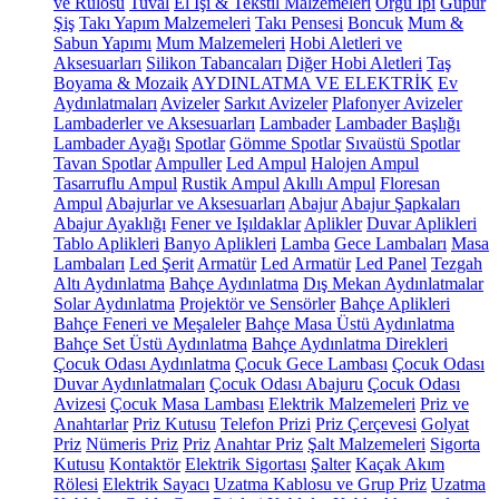
ve Rulosu
Tuval
El İşi & Tekstil Malzemeleri
Örgü İpi
Güpür
Şiş
Takı Yapım Malzemeleri
Takı Pensesi
Boncuk
Mum &
Sabun Yapımı
Mum Malzemeleri
Hobi Aletleri ve
Aksesuarları
Silikon Tabancaları
Diğer Hobi Aletleri
Taş
Boyama & Mozaik
AYDINLATMA VE ELEKTRİK
Ev
Aydınlatmaları
Avizeler
Sarkıt Avizeler
Plafonyer Avizeler
Lambaderler ve Aksesuarları
Lambader
Lambader Başlığı
Lambader Ayağı
Spotlar
Gömme Spotlar
Sıvaüstü Spotlar
Tavan Spotlar
Ampuller
Led Ampul
Halojen Ampul
Tasarruflu Ampul
Rustik Ampul
Akıllı Ampul
Floresan
Ampul
Abajurlar ve Aksesuarları
Abajur
Abajur Şapkaları
Abajur Ayaklığı
Fener ve Işıldaklar
Aplikler
Duvar Aplikleri
Tablo Aplikleri
Banyo Aplikleri
Lamba
Gece Lambaları
Masa
Lambaları
Led Şerit
Armatür
Led Armatür
Led Panel
Tezgah
Altı Aydınlatma
Bahçe Aydınlatma
Dış Mekan Aydınlatmalar
Solar Aydınlatma
Projektör ve Sensörler
Bahçe Aplikleri
Bahçe Feneri ve Meşaleler
Bahçe Masa Üstü Aydınlatma
Bahçe Set Üstü Aydınlatma
Bahçe Aydınlatma Direkleri
Çocuk Odası Aydınlatma
Çocuk Gece Lambası
Çocuk Odası
Duvar Aydınlatmaları
Çocuk Odası Abajuru
Çocuk Odası
Avizesi
Çocuk Masa Lambası
Elektrik Malzemeleri
Priz ve
Anahtarlar
Priz Kutusu
Telefon Prizi
Priz Çerçevesi
Golyat
Priz
Nümeris Priz
Priz
Anahtar Priz
Şalt Malzemeleri
Sigorta
Kutusu
Kontaktör
Elektrik Sigortası
Şalter
Kaçak Akım
Rölesi
Elektrik Sayacı
Uzatma Kablosu ve Grup Priz
Uzatma