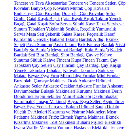
Tencere ve Tava Aksesuarları
Tencere ve Tencere Setleri
Çöp
Kovaları
Banyo Çöp Kovaları
Mutfak Çöp Kovaları
Endüstriyel Çöp Kovaları
Dolap İçi Çöp Kovaları
Sofra
Grubu
Çatal,Kaşık,Bıçak
Çatal Kaşık Bıçak Takımı
Yemek
Bıçağı
Çatal
Kaşık
Sofra Servis
Sürahi
Kase
Tepsi
Servis ve
Sunum Tabakları
Yağdanlık
Sosluk, Reçellik
Yumurtalık
Servis Maşa Seti
Şekerlik
Salata Kasesi
Peçetelik
Karaf
Kürdanlık
Çerezlik
Baharat Takımı
Bardak Altlığı
Ekmek
Sepeti
Pasta Sunumu
Pasta Takımı
Kek Fanusu
Bardak
Viski
Bardağı
Su Bardağı
Meşrubat Bardağı
Rakı Bardağı
Kadeh
Bardak Seti
Bira Bardağı
Shot Bardağı
Çay ve Kahve
Sunumu
Sütlük
Kahve Fincanı
Kupa
Fincan Takımı
Çay
Tabakları
Çay Setleri
Çay Fincanı
Çay Bardağı
Çay Kaşığı
Yemek Takımları
Tabaklar
Kahvaltı Takımları
Suluk ve
Matara
Beyaz Eşya
Fırın
Mikrodalga Fırınlar
Mini Fırınlar
Buzdolabı
Çamaşır Makinesi
Ocak
Ankastre Ürünleri
Ankastre Setler
Ankastre Ocaklar
Ankastre Fırınlar
Ankastre
Davlumbazlar
Bulaşık Makineleri
Kurutma Makinesi
Derin
Dondurucular
Su Sebilleri
Mini Buzdolabı
Davlumbazlar
Kurutmalı Çamaşır Makinesi
Beyaz Eşya Setleri
Aspiratörler
Beyaz Eşya Yedek Parça ve Bakım Ürünleri
Şarap Dolabı
Küçük Ev Aletleri
Kızartma ve Pişirme Makineleri
Mısır
Patlatma Makinesi
Fritöz
Ekmek Yapma Makinesi
Ekmek
Kızartma Makinesi
Tost Makinesi
Buharlı Pişirici
Elektrikli
Izgara
Waffle Makinesi
Yumurta Haşlayıcı
Elektrikli Tencere