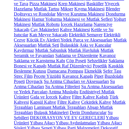
ve Tava
Pizza Makinesi
Krep Makinesi
Basküller
Yiyecek
Hazırlama
Mutfak Tartısı
Mikser
Kıyma Makinesi
Blender
Doğrayıcı ve Rondolar
Meyve Kurutma Makinesi
Dondurma
Makinesi
Hamur Yoğurma Makinesi ve Mutfak Şefleri
Yoğurt
Makinesi
Mutfak Robotu
İçecek Hazırlama
Narenciye
Sıkacağı
Çay Makineleri
Kahve Makinesi
Kettle ve Su
Isıtıcılar
Katı Meyve Sıkacağı
Elektrikli Semaver
Elektrikli
Cezve
Küçük Ev Aletleri Yedek Parça ve Aksesuarları
Mutfak
Aksesuarları
Mutfak Seti
Bulaşıklık
Askı ve Kancalar
Kaydırmaz
Mutfak Sabunluk
Mutfak Havluluk
Mutfak
Seramik ve Fayansları
Saklama ve Düzenleme
Kavanoz
Saklama ve Karıştırma Kabı
Çöp Poşeti
Sebzelikler
Saklama
Bonesi ve Kapağı
Mutfak Raf Düzenleyici
Poşetlik
Kaşıklık
Beslenme Kutusu
Damacana Pompası
Ekmeklik
Sefer Tası
Streç Film
Peçete Yüzüğü
Kavanoz Kapağı
Pipet
Buzdolabı
Poşeti
Doypack
Su Arıtma Cihazları ve Aksesuarları
Su
Arıtma Cihazları
Su Arıtma Filtreleri
Su Arıtma Aksesuarları
ve Yedek Parçaları
Arıtma Musluğu
Endüstriyel Mutfak
Ürünleri
Gıda ve İçecek
Kahve
Filtre Kahve Kağıdı
Türk
Kahvesi
Kapsül Kahve
Filtre Kahve
Çekirdek Kahve
Mutfak
Tezgahları
Laminant Mutfak Tezgahları
Ahşap Mutfak
Tezgahları
Bulaşık Makineleri
Derin Dondurucular
Su
Sebilleri
DEKORASYON VE EV GEREÇLERİ
Yılbaşı
Ürünleri
Yılbaşı Ağacı
Yılbaşı Aydınlatmaları
Yılbaşı Ağacı
Süsleri
Yılbaşı Sepeti
Yılbaşı Parti Malzemeleri
Dekoratif