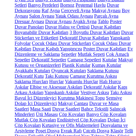
Setleri
Banyo Perdeleri
Bornoz
Peştemal
Havlu
Duvar
Dekorasyonu
Raf
Ayna
Çerçeveli Ayna
Makyaj Aynası
Boy
Aynası
Salon Aynası
Yatak Odası Aynası
Parçalı Ayna
Dresuar Aynası
Duvar Aynası
Ayaklı Ayna
Tablo
Poster
Duvar Panoları
Duvar Halısı ve Örtüsü
Duvar Kağıtları
Boyanabilir Duvar Kağıtları
3 Boyutlu Duvar Kağıtları
Duvar
Stickerları ve Etiketleri
Dekoratif Duvar Kağıtları
Yapışkanlı
Folyolar
Çocuk Odası Duvar Stickerları
Çocuk Odası Duvar
Kağıtları
Duvar Kağıdı Yapıştırıcısı
Poster Duvar Kağıtları
Ev
Düzenleme ve Saklama
Sepetler
Mutfak Sepeti
Çok Amaçlı
Sepetler
Dekoratif Sepetler
Çamaşır Sepetleri
Kutular
Makyaj
Kutusu ve Organizerleri
Plastik Kutular
Kumaş Kutular
Ayakkabı Kutuları
Oyuncak Kutuları
Saklama Kutusu
Dekoratif Kutu
Takı Kutusu
Çamaşır Kurutma Askısı
Saklama Hurçları
Hurçlar
Vakumlu Hurçlar
Halı Hurcu
Askılar
Elbise ve Aksesuar Askıları
Dekoratif Askılar
Kapı
Arkası Askıları
Yapışkanlı Askılar
Vestiyer Askısı
Takı Askısı
Bavul İçi Düzenleyici
Kurutma Makinesi Topu
Şemsiye
Dolap İçi Düzenleyici
Makyaj Çantası
Duvar ve Masa
Saatleri
Masa Saati
Duvar Saatleri
Bahçe Tekstili
Salıncak
Minderleri
Ütü Masası
Çöp Kovaları
Banyo Çöp Kovaları
Mutfak Çöp Kovaları
Endüstriyel Çöp Kovaları
Dolap İçi
Çöp Kovaları
Kırtasiye ve Ofis Malzemeleri
Dosyalama ve
Arşivleme
Poşet Dosya
Evrak Rafı
Çıtçıtlı Dosya
Klasör
Telli