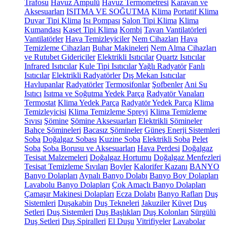
Trafosu
Havuz Ampulü
Havuz Termometresi
Karavan ve
Aksesuarları
ISITMA VE SOĞUTMA
Klima
Portatif Klima
Duvar Tipi Klima
Isı Pompası
Salon Tipi Klima
Klima
Kumandası
Kaset Tipi Klima
Kombi
Tavan Vantilatörleri
Vantilatörler
Hava Temizleyiciler
Nem Cihazları
Hava
Temizleme Cihazları
Buhar Makineleri
Nem Alma Cihazları
ve Rutubet Gidericiler
Elektrikli Isıtıcılar
Quartz Isıtıcılar
Infrared Isıtıcılar
Kule Tipi Isıtıcılar
Yağlı Radyatör
Fanlı
Isıtıcılar
Elektrikli Radyatörler
Dış Mekan Isıtıcılar
Havlupanlar
Radyatörler
Termosifonlar
Şofbenler
Ani Su
Isıtıcı
Isıtma ve Soğutma Yedek Parça
Radyatör Vanaları
Termostat
Klima Yedek Parça
Radyatör Yedek Parça
Klima
Temizleyicisi
Klima Temizleme Spreyi
Klima Temizleme
Sıvısı
Şömine
Şömine Aksesuarları
Elektrikli Şömineler
Bahçe Şömineleri
Bacasız Şömineler
Güneş Enerji Sistemleri
Soba
Doğalgaz Sobası
Kuzine Soba
Elektrikli Soba
Pelet
Soba
Soba Borusu ve Aksesuarları
Hava Perdesi
Doğalgaz
Tesisat Malzemeleri
Doğalgaz Hortumu
Doğalgaz Menfezleri
Tesisat Temizleme Sıvıları
Boyler
Kalorifer Kazanı
BANYO
Banyo Dolapları
Aynalı Banyo Dolabı
Banyo Boy Dolapları
Lavabolu Banyo Dolapları
Çok Amaçlı Banyo Dolapları
Çamaşır Makinesi Dolapları
Ecza Dolabı
Banyo Rafları
Duş
Sistemleri
Duşakabin
Duş Tekneleri
Jakuziler
Küvet
Duş
Setleri
Duş Sistemleri
Duş Başlıkları
Duş Kolonları
Sürgülü
Duş Setleri
Duş Spiralleri
El Duşu
Vitrifiyeler
Lavabolar