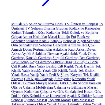
MOBİLYA
Salon ve Oturma Odası
TV Ünitesi ve Sehpası
Tv
Üniteleri
TV Sehpası
Oturma Grupları
Koltuk ve Kanepeler
Koltuk Takımları
Köşe Koltuklar
Tekli Koltuk ve Berjerler
Çekyat
Armut Koltuklar
Masaj Koltuğu
Puf
Bank ve
Benchler
Sallanan Koltuk
Kitaplık
Sehpalar
Zigon Sehpalar
Orta Sehpalar
Yan Sehpalar
Gazetelik
Antre ve Hol
Çok
Amaçlı Dolap
Portmantolar
Askılıklar
Kapı Askısı
Duvar
Askısı
Ayaklı Askılıklar
Dresuar
Ayakkabılık
Yatak Odası
Gardırop
Kapaklı Gardırop
Sürgülü Gardırop
Bez Gardırop
Açık Dolap
Köşe Gardırop
Yüklük
Baza
Tek Kişilik Baza
Çift Kişilik Baza
Yatak Başlığı
Çift Kişilik Yatak Başlığı
Tek
Kişilik Yatak Başlığı
Yatak
Çift Kişilik Yatak
Tek Kişilik
Yatak
Hasta Yatağı
Yatak Pedi & Şiltesi
Karyola
Tek Kişilik
Karyola
Çift Kişilik Karyola
Şifonyerler
Komodin
Yatak
Odası Takımları
Makyaj Masası
Takı Dolabı
Sandık
Paravan
Ofis ve Çalışma Mobilyaları
Çalışma ve Bilgisayar Masası
Oyuncu Koltukları
Çalışma ve Ofis Sandalyeleri
Keson
Ofis
Dolabı
Ofis Koltukları ve Kanepeleri
Ayaklı Küllükler
Laptop
Sehpası
Oyuncu Masası
Toplantı Masası
Ofis Masası ve
Takımları
Yemek Odası
Yemek Odası Takımları
Vitrin
Yemek