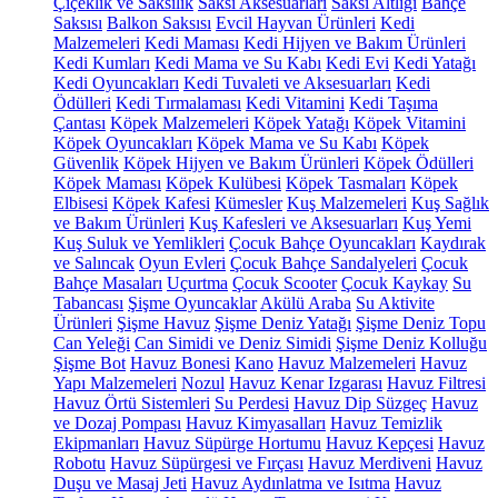
Çiçeklik ve Saksılık
Saksı Aksesuarları
Saksı Altlığı
Bahçe
Saksısı
Balkon Saksısı
Evcil Hayvan Ürünleri
Kedi
Malzemeleri
Kedi Maması
Kedi Hijyen ve Bakım Ürünleri
Kedi Kumları
Kedi Mama ve Su Kabı
Kedi Evi
Kedi Yatağı
Kedi Oyuncakları
Kedi Tuvaleti ve Aksesuarları
Kedi
Ödülleri
Kedi Tırmalaması
Kedi Vitamini
Kedi Taşıma
Çantası
Köpek Malzemeleri
Köpek Yatağı
Köpek Vitamini
Köpek Oyuncakları
Köpek Mama ve Su Kabı
Köpek
Güvenlik
Köpek Hijyen ve Bakım Ürünleri
Köpek Ödülleri
Köpek Maması
Köpek Kulübesi
Köpek Tasmaları
Köpek
Elbisesi
Köpek Kafesi
Kümesler
Kuş Malzemeleri
Kuş Sağlık
ve Bakım Ürünleri
Kuş Kafesleri ve Aksesuarları
Kuş Yemi
Kuş Suluk ve Yemlikleri
Çocuk Bahçe Oyuncakları
Kaydırak
ve Salıncak
Oyun Evleri
Çocuk Bahçe Sandalyeleri
Çocuk
Bahçe Masaları
Uçurtma
Çocuk Scooter
Çocuk Kaykay
Su
Tabancası
Şişme Oyuncaklar
Akülü Araba
Su Aktivite
Ürünleri
Şişme Havuz
Şişme Deniz Yatağı
Şişme Deniz Topu
Can Yeleği
Can Simidi ve Deniz Simidi
Şişme Deniz Kolluğu
Şişme Bot
Havuz Bonesi
Kano
Havuz Malzemeleri
Havuz
Yapı Malzemeleri
Nozul
Havuz Kenar Izgarası
Havuz Filtresi
Havuz Örtü Sistemleri
Su Perdesi
Havuz Dip Süzgeç
Havuz
ve Dozaj Pompası
Havuz Kimyasalları
Havuz Temizlik
Ekipmanları
Havuz Süpürge Hortumu
Havuz Kepçesi
Havuz
Robotu
Havuz Süpürgesi ve Fırçası
Havuz Merdiveni
Havuz
Duşu ve Masaj Jeti
Havuz Aydınlatma ve Isıtma
Havuz