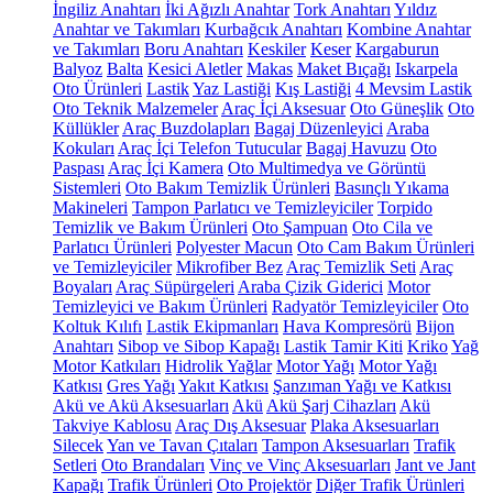
İngiliz Anahtarı
İki Ağızlı Anahtar
Tork Anahtarı
Yıldız
Anahtar ve Takımları
Kurbağcık Anahtarı
Kombine Anahtar
ve Takımları
Boru Anahtarı
Keskiler
Keser
Kargaburun
Balyoz
Balta
Kesici Aletler
Makas
Maket Bıçağı
Iskarpela
Oto Ürünleri
Lastik
Yaz Lastiği
Kış Lastiği
4 Mevsim Lastik
Oto Teknik Malzemeler
Araç İçi Aksesuar
Oto Güneşlik
Oto
Küllükler
Araç Buzdolapları
Bagaj Düzenleyici
Araba
Kokuları
Araç İçi Telefon Tutucular
Bagaj Havuzu
Oto
Paspası
Araç İçi Kamera
Oto Multimedya ve Görüntü
Sistemleri
Oto Bakım Temizlik Ürünleri
Basınçlı Yıkama
Makineleri
Tampon Parlatıcı ve Temizleyiciler
Torpido
Temizlik ve Bakım Ürünleri
Oto Şampuan
Oto Cila ve
Parlatıcı Ürünleri
Polyester Macun
Oto Cam Bakım Ürünleri
ve Temizleyiciler
Mikrofiber Bez
Araç Temizlik Seti
Araç
Boyaları
Araç Süpürgeleri
Araba Çizik Giderici
Motor
Temizleyici ve Bakım Ürünleri
Radyatör Temizleyiciler
Oto
Koltuk Kılıfı
Lastik Ekipmanları
Hava Kompresörü
Bijon
Anahtarı
Sibop ve Sibop Kapağı
Lastik Tamir Kiti
Kriko
Yağ
Motor Katkıları
Hidrolik Yağlar
Motor Yağı
Motor Yağı
Katkısı
Gres Yağı
Yakıt Katkısı
Şanzıman Yağı ve Katkısı
Akü ve Akü Aksesuarları
Akü
Akü Şarj Cihazları
Akü
Takviye Kablosu
Araç Dış Aksesuar
Plaka Aksesuarları
Silecek
Yan ve Tavan Çıtaları
Tampon Aksesuarları
Trafik
Setleri
Oto Brandaları
Vinç ve Vinç Aksesuarları
Jant ve Jant
Kapağı
Trafik Ürünleri
Oto Projektör
Diğer Trafik Ürünleri