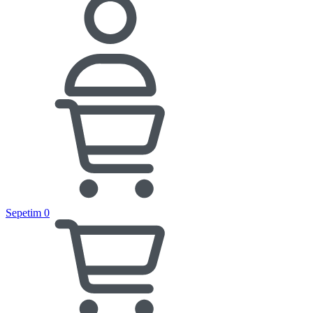
Sepetim
0