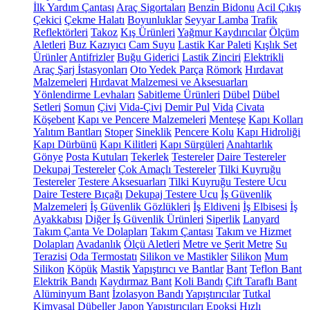
İlk Yardım Çantası
Araç Sigortaları
Benzin Bidonu
Acil Çıkış
Çekici
Çekme Halatı
Boyunluklar
Seyyar Lamba
Trafik
Reflektörleri
Takoz
Kış Ürünleri
Yağmur Kaydırıcılar
Ölçüm
Aletleri
Buz Kazıyıcı
Cam Suyu
Lastik Kar Paleti
Kışlık Set
Ürünler
Antifrizler
Buğu Giderici
Lastik Zinciri
Elektrikli
Araç Şarj İstasyonları
Oto Yedek Parça
Römork
Hırdavat
Malzemeleri
Hırdavat Malzemesi ve Aksesuarları
Yönlendirme Levhaları
Sabitleme Ürünleri
Dübel
Dübel
Setleri
Somun
Çivi
Vida-Çivi
Demir Pul
Vida
Civata
Köşebent
Kapı ve Pencere Malzemeleri
Menteşe
Kapı Kolları
Yalıtım Bantları
Stoper
Sineklik
Pencere Kolu
Kapı Hidroliği
Kapı Dürbünü
Kapı Kilitleri
Kapı Sürgüleri
Anahtarlık
Gönye
Posta Kutuları
Tekerlek
Testereler
Daire Testereler
Dekupaj Testereler
Çok Amaçlı Testereler
Tilki Kuyruğu
Testereler
Testere Aksesuarları
Tilki Kuyruğu Testere Ucu
Daire Testere Bıçağı
Dekupaj Testere Ucu
İş Güvenlik
Malzemeleri
İş Güvenlik Gözlükleri
İş Eldiveni
İş Elbisesi
İş
Ayakkabısı
Diğer İş Güvenlik Ürünleri
Siperlik
Lanyard
Takım Çanta Ve Dolapları
Takım Çantası
Takım ve Hizmet
Dolapları
Avadanlık
Ölçü Aletleri
Metre ve Şerit Metre
Su
Terazisi
Oda Termostatı
Silikon ve Mastikler
Silikon
Mum
Silikon
Köpük
Mastik
Yapıştırıcı ve Bantlar
Bant
Teflon Bant
Elektrik Bandı
Kaydırmaz Bant
Koli Bandı
Çift Taraflı Bant
Alüminyum Bant
İzolasyon Bandı
Yapıştırıcılar
Tutkal
Kimyasal Dübeller
Japon Yapıştırıcıları
Epoksi
Hızlı