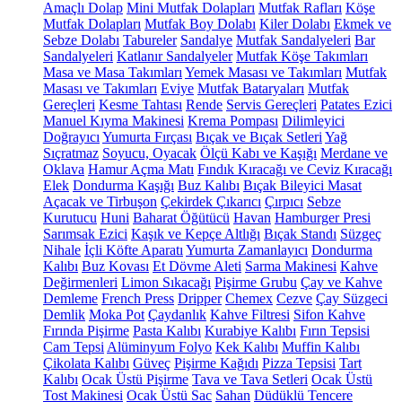
Amaçlı Dolap
Mini Mutfak Dolapları
Mutfak Rafları
Köşe
Mutfak Dolapları
Mutfak Boy Dolabı
Kiler Dolabı
Ekmek ve
Sebze Dolabı
Tabureler
Sandalye
Mutfak Sandalyeleri
Bar
Sandalyeleri
Katlanır Sandalyeler
Mutfak Köşe Takımları
Masa ve Masa Takımları
Yemek Masası ve Takımları
Mutfak
Masası ve Takımları
Eviye
Mutfak Bataryaları
Mutfak
Gereçleri
Kesme Tahtası
Rende
Servis Gereçleri
Patates Ezici
Manuel Kıyma Makinesi
Krema Pompası
Dilimleyici
Doğrayıcı
Yumurta Fırçası
Bıçak ve Bıçak Setleri
Yağ
Sıçratmaz
Soyucu, Oyacak
Ölçü Kabı ve Kaşığı
Merdane ve
Oklava
Hamur Açma Matı
Fındık Kıracağı ve Ceviz Kıracağı
Elek
Dondurma Kaşığı
Buz Kalıbı
Bıçak Bileyici Masat
Açacak ve Tirbuşon
Çekirdek Çıkarıcı
Çırpıcı
Sebze
Kurutucu
Huni
Baharat Öğütücü
Havan
Hamburger Presi
Sarımsak Ezici
Kaşık ve Kepçe Altlığı
Bıçak Standı
Süzgeç
Nihale
İçli Köfte Aparatı
Yumurta Zamanlayıcı
Dondurma
Kalıbı
Buz Kovası
Et Dövme Aleti
Sarma Makinesi
Kahve
Değirmenleri
Limon Sıkacağı
Pişirme Grubu
Çay ve Kahve
Demleme
French Press
Dripper
Chemex
Cezve
Çay Süzgeci
Demlik
Moka Pot
Çaydanlık
Kahve Filtresi
Sifon Kahve
Fırında Pişirme
Pasta Kalıbı
Kurabiye Kalıbı
Fırın Tepsisi
Cam Tepsi
Alüminyum Folyo
Kek Kalıbı
Muffin Kalıbı
Çikolata Kalıbı
Güveç
Pişirme Kağıdı
Pizza Tepsisi
Tart
Kalıbı
Ocak Üstü Pişirme
Tava ve Tava Setleri
Ocak Üstü
Tost Makinesi
Ocak Üstü Sac
Sahan
Düdüklü Tencere