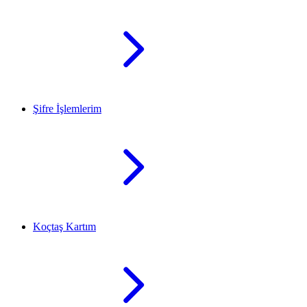
Şifre İşlemlerim
Koçtaş Kartım