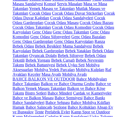
Masası Sandalyesi
Konsol
Servis Masaları
Masa ve Masa
Takımları
Yemek Masası ve Takımları
Mutfak Masası ve
Takımları
Çocuk Odası
Çocuk Odası Duvar Stickerları
Çocuk
Odası Duvar Kağıtları
Çocuk Odası Sandalyeleri
Çocuk
Odası Gardıropları
Çocuk Odası Masası
Çocuk Odası Bazası
Çocuk Odası Takımları
Çocuk Odası Komodini
Çocuk Odası
Karyolaları
Genç Odası
Genç Odası Takımları
Genç Odası
Komodini
Genç Odası Şifonyerleri
Genç Odası Bazaları
Genç Odası Gardıropları
Genç Odası Karyolaları
Ranza
Bebek Odası
Bebek Beşikleri
Mama Sandalyesi
Bebek
Karyolaları
Bebek Gardıropları
Bebek Yatakları
Bebek Odası
Takımları
Oyuncak Dolabı
Bebek Şifonyer
Bebek Odası
Tekstili
Bebek Yorganı
Bebek Çarşafı
Bebek Nevresim
Takımı
Bebek Battaniyesi
Bebek Uyku Seti
Mobilya
Aksesuarları
Mobilya Yedek Parçaları
Mobilya Kulpları
Raf
Ayakları
Keçeler
Masa Ayağı
Mobilya Ayağı
BAHÇE,BALKON VE OUTDOOR
Bahçe Mobilyaları
Bahçe Takımları
Balkon ve Bahçe Oturma Grubu
Bahçe ve
Balkon Yemek Masası Takımları
Balkon ve Bahçe Köşe
Takımı
Bistro Setleri
Bahçe Minderi
Çardak ve Kameriyeler
Bahçe ve Balkon Masası
Bahçe Şemsiyesi
Bahçe Bankı
Bahçe Sandalyeleri
Bahçe Sehpası
Bahçe Mobilya Kılıfları
Hamak
Bahçe Salıncağı
Şezlong
Bahçe Koltukları
Ahşap Ev
ve Bungalov
Tente
Prefabrik Evler
Kamp Spor ve Outdoor
Kamp Malzemeleri
Çadırlar
Kamp Sandalyesi
Uyku Tulumu