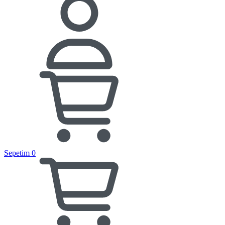
Sepetim
0