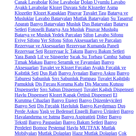
Çanak Lavabolar
Köşe Lavabolar
Dolap Uyumlu Lavabo
Ayaklı Lavabolar
Klozet
Duvara Sıfır Klozetler
Asma
Klozetler
Klozet Kapakları
Pisuvar
Tuvalet Taşı
Batarya ve
Musluklar
Lavabo Bataryaları
Mutfak Bataryaları
Su Tasarruf
Aparatı
Banyo Bataryaları
Musluk
Duş Bataryaları
Batarya
Setleri
Fotoselli Batarya
Ara Musluk
Pisuvar Musluğu
Batarya ve Musluk Yedek Parçaları
Sifon
Lavabo Sifonu
Eviye Sifonu
Yer Sifonu
Sifon Aksesuarları ve Parçaları
Rezervuar ve Aksesuarları
Rezervuar Kumanda Paneli
Rezervuar Seti
Rezervuar İç Takımı
Banyo Bakım Setleri
Yara Bandı
Lif ve Süngerler
Sıcak Su Torbası
Cımbız
Sabun
Tırnak Makası
Banyo Seramik ve Fayansları
Banyo
Aksesuarları
Tuvalet ve Klozet Fırçaları
Ayaklı Fırçalık ve
Kağıtlık Seti
Duş Rafı
Banyo Aynaları
Banyo Askısı
Banyo
Taburesi
Sabunluk
Sıvı Sabunluk Pompası
Tuvalet Kağıtlığı
Pamukluk
Diş Fırçası Koruma Kabı
Diş Macunu Kutusu
Dispenserler
Sıvı Sabun Dispenseri
Tuvalet Kağıdı Dispenseri
Havlu Dispenseri
Klozet Kapak Örtüsü Dispenseri
El
Kurutma Cihazları
Banyo Etajeri
Banyo Düzenleyicileri
Banyo Seti
Diş Fırçalık
Havluluk
Banyo Kaydırmazı
Duş
Perde Askısı
Yaşlı ve Bedensel Engelli Banyo Ürünleri
Banyo
Havalandırma ve Isıtma
Banyo Aspiratörü
Diğer
Banyo
Tekstil
Banyo Paspasları
Banyo Bakım Setleri
Banyo
Perdeleri
Bornoz
Peştemal
Havlu
MUTFAK
Mutfak
Mobilyaları
Mutfak Dolapları
Hazır Mutfak Dolapları
Çok