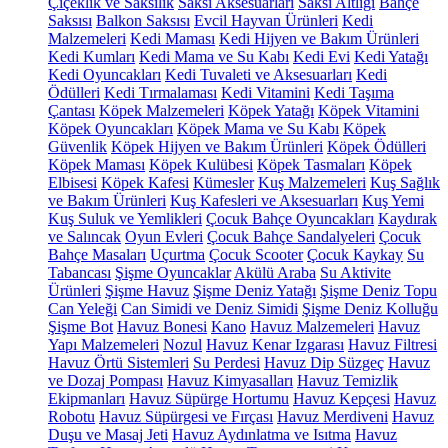
Çiçeklik ve Saksılık
Saksı Aksesuarları
Saksı Altlığı
Bahçe
Saksısı
Balkon Saksısı
Evcil Hayvan Ürünleri
Kedi
Malzemeleri
Kedi Maması
Kedi Hijyen ve Bakım Ürünleri
Kedi Kumları
Kedi Mama ve Su Kabı
Kedi Evi
Kedi Yatağı
Kedi Oyuncakları
Kedi Tuvaleti ve Aksesuarları
Kedi
Ödülleri
Kedi Tırmalaması
Kedi Vitamini
Kedi Taşıma
Çantası
Köpek Malzemeleri
Köpek Yatağı
Köpek Vitamini
Köpek Oyuncakları
Köpek Mama ve Su Kabı
Köpek
Güvenlik
Köpek Hijyen ve Bakım Ürünleri
Köpek Ödülleri
Köpek Maması
Köpek Kulübesi
Köpek Tasmaları
Köpek
Elbisesi
Köpek Kafesi
Kümesler
Kuş Malzemeleri
Kuş Sağlık
ve Bakım Ürünleri
Kuş Kafesleri ve Aksesuarları
Kuş Yemi
Kuş Suluk ve Yemlikleri
Çocuk Bahçe Oyuncakları
Kaydırak
ve Salıncak
Oyun Evleri
Çocuk Bahçe Sandalyeleri
Çocuk
Bahçe Masaları
Uçurtma
Çocuk Scooter
Çocuk Kaykay
Su
Tabancası
Şişme Oyuncaklar
Akülü Araba
Su Aktivite
Ürünleri
Şişme Havuz
Şişme Deniz Yatağı
Şişme Deniz Topu
Can Yeleği
Can Simidi ve Deniz Simidi
Şişme Deniz Kolluğu
Şişme Bot
Havuz Bonesi
Kano
Havuz Malzemeleri
Havuz
Yapı Malzemeleri
Nozul
Havuz Kenar Izgarası
Havuz Filtresi
Havuz Örtü Sistemleri
Su Perdesi
Havuz Dip Süzgeç
Havuz
ve Dozaj Pompası
Havuz Kimyasalları
Havuz Temizlik
Ekipmanları
Havuz Süpürge Hortumu
Havuz Kepçesi
Havuz
Robotu
Havuz Süpürgesi ve Fırçası
Havuz Merdiveni
Havuz
Duşu ve Masaj Jeti
Havuz Aydınlatma ve Isıtma
Havuz