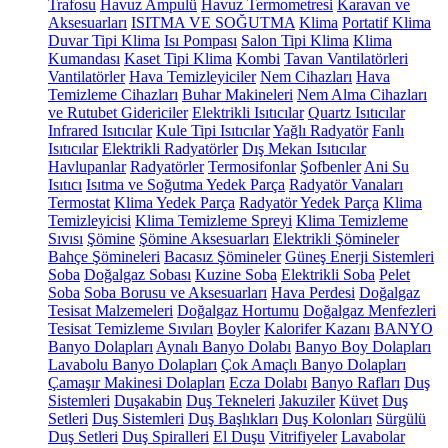
Trafosu
Havuz Ampulü
Havuz Termometresi
Karavan ve
Aksesuarları
ISITMA VE SOĞUTMA
Klima
Portatif Klima
Duvar Tipi Klima
Isı Pompası
Salon Tipi Klima
Klima
Kumandası
Kaset Tipi Klima
Kombi
Tavan Vantilatörleri
Vantilatörler
Hava Temizleyiciler
Nem Cihazları
Hava
Temizleme Cihazları
Buhar Makineleri
Nem Alma Cihazları
ve Rutubet Gidericiler
Elektrikli Isıtıcılar
Quartz Isıtıcılar
Infrared Isıtıcılar
Kule Tipi Isıtıcılar
Yağlı Radyatör
Fanlı
Isıtıcılar
Elektrikli Radyatörler
Dış Mekan Isıtıcılar
Havlupanlar
Radyatörler
Termosifonlar
Şofbenler
Ani Su
Isıtıcı
Isıtma ve Soğutma Yedek Parça
Radyatör Vanaları
Termostat
Klima Yedek Parça
Radyatör Yedek Parça
Klima
Temizleyicisi
Klima Temizleme Spreyi
Klima Temizleme
Sıvısı
Şömine
Şömine Aksesuarları
Elektrikli Şömineler
Bahçe Şömineleri
Bacasız Şömineler
Güneş Enerji Sistemleri
Soba
Doğalgaz Sobası
Kuzine Soba
Elektrikli Soba
Pelet
Soba
Soba Borusu ve Aksesuarları
Hava Perdesi
Doğalgaz
Tesisat Malzemeleri
Doğalgaz Hortumu
Doğalgaz Menfezleri
Tesisat Temizleme Sıvıları
Boyler
Kalorifer Kazanı
BANYO
Banyo Dolapları
Aynalı Banyo Dolabı
Banyo Boy Dolapları
Lavabolu Banyo Dolapları
Çok Amaçlı Banyo Dolapları
Çamaşır Makinesi Dolapları
Ecza Dolabı
Banyo Rafları
Duş
Sistemleri
Duşakabin
Duş Tekneleri
Jakuziler
Küvet
Duş
Setleri
Duş Sistemleri
Duş Başlıkları
Duş Kolonları
Sürgülü
Duş Setleri
Duş Spiralleri
El Duşu
Vitrifiyeler
Lavabolar