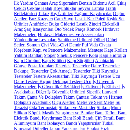
İlk Yardım Çantası
Araç Sigortaları
Benzin Bidonu
Acil Çıkış
Çekici
Çekme Halatı
Boyunluklar
Seyyar Lamba
Trafik
Reflektörleri
Takoz
Kış Ürünleri
Yağmur Kaydırıcılar
Ölçüm
Aletleri
Buz Kazıyıcı
Cam Suyu
Lastik Kar Paleti
Kışlık Set
Ürünler
Antifrizler
Buğu Giderici
Lastik Zinciri
Elektrikli
Araç Şarj İstasyonları
Oto Yedek Parça
Römork
Hırdavat
Malzemeleri
Hırdavat Malzemesi ve Aksesuarları
Yönlendirme Levhaları
Sabitleme Ürünleri
Dübel
Dübel
Setleri
Somun
Çivi
Vida-Çivi
Demir Pul
Vida
Civata
Köşebent
Kapı ve Pencere Malzemeleri
Menteşe
Kapı Kolları
Yalıtım Bantları
Stoper
Sineklik
Pencere Kolu
Kapı Hidroliği
Kapı Dürbünü
Kapı Kilitleri
Kapı Sürgüleri
Anahtarlık
Gönye
Posta Kutuları
Tekerlek
Testereler
Daire Testereler
Dekupaj Testereler
Çok Amaçlı Testereler
Tilki Kuyruğu
Testereler
Testere Aksesuarları
Tilki Kuyruğu Testere Ucu
Daire Testere Bıçağı
Dekupaj Testere Ucu
İş Güvenlik
Malzemeleri
İş Güvenlik Gözlükleri
İş Eldiveni
İş Elbisesi
İş
Ayakkabısı
Diğer İş Güvenlik Ürünleri
Siperlik
Lanyard
Takım Çanta Ve Dolapları
Takım Çantası
Takım ve Hizmet
Dolapları
Avadanlık
Ölçü Aletleri
Metre ve Şerit Metre
Su
Terazisi
Oda Termostatı
Silikon ve Mastikler
Silikon
Mum
Silikon
Köpük
Mastik
Yapıştırıcı ve Bantlar
Bant
Teflon Bant
Elektrik Bandı
Kaydırmaz Bant
Koli Bandı
Çift Taraflı Bant
Alüminyum Bant
İzolasyon Bandı
Yapıştırıcılar
Tutkal
Kimyasal Dübeller
Japon Yapıştırıcıları
Epoksi
Hızlı