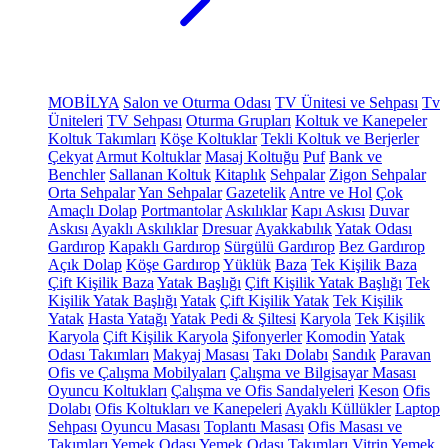
MOBİLYA
Salon ve Oturma Odası
TV Ünitesi ve Sehpası
Tv
Üniteleri
TV Sehpası
Oturma Grupları
Koltuk ve Kanepeler
Koltuk Takımları
Köşe Koltuklar
Tekli Koltuk ve Berjerler
Çekyat
Armut Koltuklar
Masaj Koltuğu
Puf
Bank ve
Benchler
Sallanan Koltuk
Kitaplık
Sehpalar
Zigon Sehpalar
Orta Sehpalar
Yan Sehpalar
Gazetelik
Antre ve Hol
Çok
Amaçlı Dolap
Portmantolar
Askılıklar
Kapı Askısı
Duvar
Askısı
Ayaklı Askılıklar
Dresuar
Ayakkabılık
Yatak Odası
Gardırop
Kapaklı Gardırop
Sürgülü Gardırop
Bez Gardırop
Açık Dolap
Köşe Gardırop
Yüklük
Baza
Tek Kişilik Baza
Çift Kişilik Baza
Yatak Başlığı
Çift Kişilik Yatak Başlığı
Tek
Kişilik Yatak Başlığı
Yatak
Çift Kişilik Yatak
Tek Kişilik
Yatak
Hasta Yatağı
Yatak Pedi & Şiltesi
Karyola
Tek Kişilik
Karyola
Çift Kişilik Karyola
Şifonyerler
Komodin
Yatak
Odası Takımları
Makyaj Masası
Takı Dolabı
Sandık
Paravan
Ofis ve Çalışma Mobilyaları
Çalışma ve Bilgisayar Masası
Oyuncu Koltukları
Çalışma ve Ofis Sandalyeleri
Keson
Ofis
Dolabı
Ofis Koltukları ve Kanepeleri
Ayaklı Küllükler
Laptop
Sehpası
Oyuncu Masası
Toplantı Masası
Ofis Masası ve
Takımları
Yemek Odası
Yemek Odası Takımları
Vitrin
Yemek