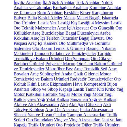
İngiliz Anahtarı
İki Ağızlı Anahtar
Tork Anahtarı
Yıldız
Anahtar ve Takımları
Kurbağcık Anahtarı
Kombine Anahtar
ve Takımları
Boru Anahtarı
Keskiler
Keser
Kargaburun
Balyoz
Balta
Kesici Aletler
Makas
Maket Bıçağı
Iskarpela
Oto Ürünleri
Lastik
Yaz Lastiği
Kış Lastiği
4 Mevsim Lastik
Oto Teknik Malzemeler
Araç İçi Aksesuar
Oto Güneşlik
Oto
Küllükler
Araç Buzdolapları
Bagaj Düzenleyici
Araba
Kokuları
Araç İçi Telefon Tutucular
Bagaj Havuzu
Oto
Paspası
Araç İçi Kamera
Oto Multimedya ve Görüntü
Sistemleri
Oto Bakım Temizlik Ürünleri
Basınçlı Yıkama
Makineleri
Tampon Parlatıcı ve Temizleyiciler
Torpido
Temizlik ve Bakım Ürünleri
Oto Şampuan
Oto Cila ve
Parlatıcı Ürünleri
Polyester Macun
Oto Cam Bakım Ürünleri
ve Temizleyiciler
Mikrofiber Bez
Araç Temizlik Seti
Araç
Boyaları
Araç Süpürgeleri
Araba Çizik Giderici
Motor
Temizleyici ve Bakım Ürünleri
Radyatör Temizleyiciler
Oto
Koltuk Kılıfı
Lastik Ekipmanları
Hava Kompresörü
Bijon
Anahtarı
Sibop ve Sibop Kapağı
Lastik Tamir Kiti
Kriko
Yağ
Motor Katkıları
Hidrolik Yağlar
Motor Yağı
Motor Yağı
Katkısı
Gres Yağı
Yakıt Katkısı
Şanzıman Yağı ve Katkısı
Akü ve Akü Aksesuarları
Akü
Akü Şarj Cihazları
Akü
Takviye Kablosu
Araç Dış Aksesuar
Plaka Aksesuarları
Silecek
Yan ve Tavan Çıtaları
Tampon Aksesuarları
Trafik
Setleri
Oto Brandaları
Vinç ve Vinç Aksesuarları
Jant ve Jant
Kapağı
Trafik Ürünleri
Oto Projektör
Diğer Trafik Ürünleri