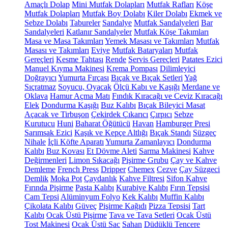
Amaçlı Dolap
Mini Mutfak Dolapları
Mutfak Rafları
Köşe
Mutfak Dolapları
Mutfak Boy Dolabı
Kiler Dolabı
Ekmek ve
Sebze Dolabı
Tabureler
Sandalye
Mutfak Sandalyeleri
Bar
Sandalyeleri
Katlanır Sandalyeler
Mutfak Köşe Takımları
Masa ve Masa Takımları
Yemek Masası ve Takımları
Mutfak
Masası ve Takımları
Eviye
Mutfak Bataryaları
Mutfak
Gereçleri
Kesme Tahtası
Rende
Servis Gereçleri
Patates Ezici
Manuel Kıyma Makinesi
Krema Pompası
Dilimleyici
Doğrayıcı
Yumurta Fırçası
Bıçak ve Bıçak Setleri
Yağ
Sıçratmaz
Soyucu, Oyacak
Ölçü Kabı ve Kaşığı
Merdane ve
Oklava
Hamur Açma Matı
Fındık Kıracağı ve Ceviz Kıracağı
Elek
Dondurma Kaşığı
Buz Kalıbı
Bıçak Bileyici Masat
Açacak ve Tirbuşon
Çekirdek Çıkarıcı
Çırpıcı
Sebze
Kurutucu
Huni
Baharat Öğütücü
Havan
Hamburger Presi
Sarımsak Ezici
Kaşık ve Kepçe Altlığı
Bıçak Standı
Süzgeç
Nihale
İçli Köfte Aparatı
Yumurta Zamanlayıcı
Dondurma
Kalıbı
Buz Kovası
Et Dövme Aleti
Sarma Makinesi
Kahve
Değirmenleri
Limon Sıkacağı
Pişirme Grubu
Çay ve Kahve
Demleme
French Press
Dripper
Chemex
Cezve
Çay Süzgeci
Demlik
Moka Pot
Çaydanlık
Kahve Filtresi
Sifon Kahve
Fırında Pişirme
Pasta Kalıbı
Kurabiye Kalıbı
Fırın Tepsisi
Cam Tepsi
Alüminyum Folyo
Kek Kalıbı
Muffin Kalıbı
Çikolata Kalıbı
Güveç
Pişirme Kağıdı
Pizza Tepsisi
Tart
Kalıbı
Ocak Üstü Pişirme
Tava ve Tava Setleri
Ocak Üstü
Tost Makinesi
Ocak Üstü Sac
Sahan
Düdüklü Tencere