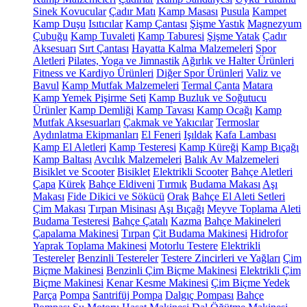
Sinek Kovucular
Çadır Matı
Kamp Masası
Pusula
Kampet
Kamp Duşu
Isıtıcılar
Kamp Çantası
Şişme Yastık
Magnezyum
Çubuğu
Kamp Tuvaleti
Kamp Taburesi
Şişme Yatak
Çadır
Aksesuarı
Sırt Çantası
Hayatta Kalma Malzemeleri
Spor
Aletleri
Pilates, Yoga ve Jimnastik
Ağırlık ve Halter Ürünleri
Fitness ve Kardiyo Ürünleri
Diğer Spor Ürünleri
Valiz ve
Bavul
Kamp Mutfak Malzemeleri
Termal Çanta
Matara
Kamp Yemek Pişirme Seti
Kamp Buzluk ve Soğutucu
Ürünler
Kamp Demliği
Kamp Tavası
Kamp Ocağı
Kamp
Mutfak Aksesuarları
Çakmak ve Yakıcılar
Termoslar
Aydınlatma Ekipmanları
El Feneri
Işıldak
Kafa Lambası
Kamp El Aletleri
Kamp Testeresi
Kamp Küreği
Kamp Bıçağı
Kamp Baltası
Avcılık Malzemeleri
Balık Av Malzemeleri
Bisiklet ve Scooter
Bisiklet
Elektrikli Scooter
Bahçe Aletleri
Çapa
Kürek
Bahçe Eldiveni
Tırmık
Budama Makası
Aşı
Makası
Fide Dikici ve Sökücü
Orak
Bahçe El Aleti Setleri
Çim Makası
Tırpan Misinası
Aşı Bıçağı
Meyve Toplama Aleti
Budama Testeresi
Bahçe Çatalı
Kazma
Bahçe Makineleri
Çapalama Makinesi
Tırpan
Çit Budama Makinesi
Hidrofor
Yaprak Toplama Makinesi
Motorlu Testere
Elektrikli
Testereler
Benzinli Testereler
Testere Zincirleri ve Yağları
Çim
Biçme Makinesi
Benzinli Çim Biçme Makinesi
Elektrikli Çim
Biçme Makinesi
Kenar Kesme Makinesi
Çim Biçme Yedek
Parça
Pompa
Santrifüj Pompa
Dalgıç Pompası
Bahçe