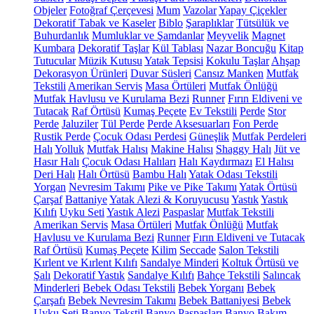
Objeler
Fotoğraf Çerçevesi
Mum
Vazolar
Yapay Çiçekler
Dekoratif Tabak ve Kaseler
Biblo
Şaraplıklar
Tütsülük ve
Buhurdanlık
Mumluklar ve Şamdanlar
Meyvelik
Magnet
Kumbara
Dekoratif Taşlar
Kül Tablası
Nazar Boncuğu
Kitap
Tutucular
Müzik Kutusu
Yatak Tepsisi
Kokulu Taşlar
Ahşap
Dekorasyon Ürünleri
Duvar Süsleri
Cansız Manken
Mutfak
Tekstili
Amerikan Servis
Masa Örtüleri
Mutfak Önlüğü
Mutfak Havlusu ve Kurulama Bezi
Runner
Fırın Eldiveni ve
Tutacak
Raf Örtüsü
Kumaş Peçete
Ev Tekstili
Perde
Stor
Perde
Jaluziler
Tül Perde
Perde Aksesuarları
Fon Perde
Rustik Perde
Çocuk Odası Perdesi
Güneşlik
Mutfak Perdeleri
Halı
Yolluk
Mutfak Halısı
Makine Halısı
Shaggy Halı
Jüt ve
Hasır Halı
Çocuk Odası Halıları
Halı Kaydırmazı
El Halısı
Deri Halı
Halı Örtüsü
Bambu Halı
Yatak Odası Tekstili
Yorgan
Nevresim Takımı
Pike ve Pike Takımı
Yatak Örtüsü
Çarşaf
Battaniye
Yatak Alezi & Koruyucusu
Yastık
Yastık
Kılıfı
Uyku Seti
Yastık Alezi
Paspaslar
Mutfak Tekstili
Amerikan Servis
Masa Örtüleri
Mutfak Önlüğü
Mutfak
Havlusu ve Kurulama Bezi
Runner
Fırın Eldiveni ve Tutacak
Raf Örtüsü
Kumaş Peçete
Kilim
Seccade
Salon Tekstili
Kırlent ve Kırlent Kılıfı
Sandalye Minderi
Koltuk Örtüsü ve
Şalı
Dekoratif Yastık
Sandalye Kılıfı
Bahçe Tekstili
Salıncak
Minderleri
Bebek Odası Tekstili
Bebek Yorganı
Bebek
Çarşafı
Bebek Nevresim Takımı
Bebek Battaniyesi
Bebek
Uyku Seti
Banyo Tekstil
Banyo Paspasları
Banyo Bakım