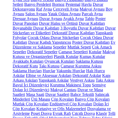
Setleri
Banyo Perdeleri
Bornoz
Peştemal
Havlu
Duvar
Dekorasyonu
Raf
Ayna
Çerçeveli Ayna
Makyaj Aynası
Boy
Aynası
Salon Aynası
Yatak Odası Aynası
Parçalı Ayna
Dresuar Aynası
Duvar Aynası
Ayaklı Ayna
Tablo
Poster
Duvar Panoları
Duvar Halısı ve Örtüsü
Duvar Kağıtları
Boyanabilir Duvar Kağıtları
3 Boyutlu Duvar Kağıtları
Duvar
Stickerları ve Etiketleri
Dekoratif Duvar Kağıtları
Yapışkanlı
Folyolar
Çocuk Odası Duvar Stickerları
Çocuk Odası Duvar
Kağıtları
Duvar Kağıdı Yapıştırıcısı
Poster Duvar Kağıtları
Ev
Düzenleme ve Saklama
Sepetler
Mutfak Sepeti
Çok Amaçlı
Sepetler
Dekoratif Sepetler
Çamaşır Sepetleri
Kutular
Makyaj
Kutusu ve Organizerleri
Plastik Kutular
Kumaş Kutular
Ayakkabı Kutuları
Oyuncak Kutuları
Saklama Kutusu
Dekoratif Kutu
Takı Kutusu
Çamaşır Kurutma Askısı
Saklama Hurçları
Hurçlar
Vakumlu Hurçlar
Halı Hurcu
Askılar
Elbise ve Aksesuar Askıları
Dekoratif Askılar
Kapı
Arkası Askıları
Yapışkanlı Askılar
Vestiyer Askısı
Takı Askısı
Bavul İçi Düzenleyici
Kurutma Makinesi Topu
Şemsiye
Dolap İçi Düzenleyici
Makyaj Çantası
Duvar ve Masa
Saatleri
Masa Saati
Duvar Saatleri
Bahçe Tekstili
Salıncak
Minderleri
Ütü Masası
Çöp Kovaları
Banyo Çöp Kovaları
Mutfak Çöp Kovaları
Endüstriyel Çöp Kovaları
Dolap İçi
Çöp Kovaları
Kırtasiye ve Ofis Malzemeleri
Dosyalama ve
Arşivleme
Poşet Dosya
Evrak Rafı
Çıtçıtlı Dosya
Klasör
Telli