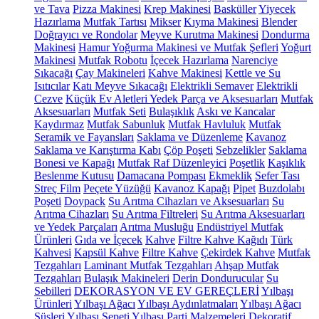
ve Tava
Pizza Makinesi
Krep Makinesi
Basküller
Yiyecek
Hazırlama
Mutfak Tartısı
Mikser
Kıyma Makinesi
Blender
Doğrayıcı ve Rondolar
Meyve Kurutma Makinesi
Dondurma
Makinesi
Hamur Yoğurma Makinesi ve Mutfak Şefleri
Yoğurt
Makinesi
Mutfak Robotu
İçecek Hazırlama
Narenciye
Sıkacağı
Çay Makineleri
Kahve Makinesi
Kettle ve Su
Isıtıcılar
Katı Meyve Sıkacağı
Elektrikli Semaver
Elektrikli
Cezve
Küçük Ev Aletleri Yedek Parça ve Aksesuarları
Mutfak
Aksesuarları
Mutfak Seti
Bulaşıklık
Askı ve Kancalar
Kaydırmaz
Mutfak Sabunluk
Mutfak Havluluk
Mutfak
Seramik ve Fayansları
Saklama ve Düzenleme
Kavanoz
Saklama ve Karıştırma Kabı
Çöp Poşeti
Sebzelikler
Saklama
Bonesi ve Kapağı
Mutfak Raf Düzenleyici
Poşetlik
Kaşıklık
Beslenme Kutusu
Damacana Pompası
Ekmeklik
Sefer Tası
Streç Film
Peçete Yüzüğü
Kavanoz Kapağı
Pipet
Buzdolabı
Poşeti
Doypack
Su Arıtma Cihazları ve Aksesuarları
Su
Arıtma Cihazları
Su Arıtma Filtreleri
Su Arıtma Aksesuarları
ve Yedek Parçaları
Arıtma Musluğu
Endüstriyel Mutfak
Ürünleri
Gıda ve İçecek
Kahve
Filtre Kahve Kağıdı
Türk
Kahvesi
Kapsül Kahve
Filtre Kahve
Çekirdek Kahve
Mutfak
Tezgahları
Laminant Mutfak Tezgahları
Ahşap Mutfak
Tezgahları
Bulaşık Makineleri
Derin Dondurucular
Su
Sebilleri
DEKORASYON VE EV GEREÇLERİ
Yılbaşı
Ürünleri
Yılbaşı Ağacı
Yılbaşı Aydınlatmaları
Yılbaşı Ağacı
Süsleri
Yılbaşı Sepeti
Yılbaşı Parti Malzemeleri
Dekoratif