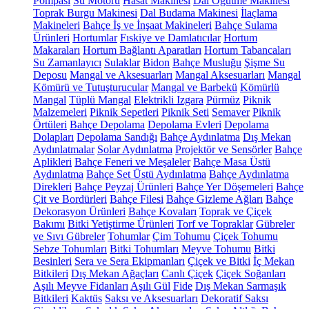
Pompası
Su Motoru
Hasat Makinesi
Dal Öğütme Makinesi
Toprak Burgu Makinesi
Dal Budama Makinesi
İlaçlama
Makineleri
Bahçe İş ve İnşaat Makineleri
Bahçe Sulama
Ürünleri
Hortumlar
Fıskiye ve Damlatıcılar
Hortum
Makaraları
Hortum Bağlantı Aparatları
Hortum Tabancaları
Su Zamanlayıcı
Sulaklar
Bidon
Bahçe Musluğu
Şişme Su
Deposu
Mangal ve Aksesuarları
Mangal Aksesuarları
Mangal
Kömürü ve Tutuşturucular
Mangal ve Barbekü
Kömürlü
Mangal
Tüplü Mangal
Elektrikli Izgara
Pürmüz
Piknik
Malzemeleri
Piknik Sepetleri
Piknik Seti
Semaver
Piknik
Örtüleri
Bahçe Depolama
Depolama Evleri
Depolama
Dolapları
Depolama Sandığı
Bahçe Aydınlatma
Dış Mekan
Aydınlatmalar
Solar Aydınlatma
Projektör ve Sensörler
Bahçe
Aplikleri
Bahçe Feneri ve Meşaleler
Bahçe Masa Üstü
Aydınlatma
Bahçe Set Üstü Aydınlatma
Bahçe Aydınlatma
Direkleri
Bahçe Peyzaj Ürünleri
Bahçe Yer Döşemeleri
Bahçe
Çit ve Bordürleri
Bahçe Filesi
Bahçe Gizleme Ağları
Bahçe
Dekorasyon Ürünleri
Bahçe Kovaları
Toprak ve Çiçek
Bakımı
Bitki Yetiştirme Ürünleri
Torf ve Topraklar
Gübreler
ve Sıvı Gübreler
Tohumlar
Çim Tohumu
Çiçek Tohumu
Sebze Tohumları
Bitki Tohumları
Meyve Tohumu
Bitki
Besinleri
Sera ve Sera Ekipmanları
Çiçek ve Bitki
İç Mekan
Bitkileri
Dış Mekan Ağaçları
Canlı Çiçek
Çiçek Soğanları
Aşılı Meyve Fidanları
Aşılı Gül
Fide
Dış Mekan Sarmaşık
Bitkileri
Kaktüs
Saksı ve Aksesuarları
Dekoratif Saksı