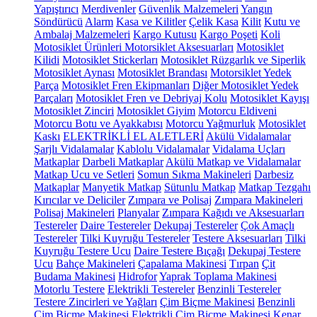
Yapıştırıcı
Merdivenler
Güvenlik Malzemeleri
Yangın
Söndürücü
Alarm
Kasa ve Kilitler
Çelik Kasa
Kilit
Kutu ve
Ambalaj Malzemeleri
Kargo Kutusu
Kargo Poşeti
Koli
Motosiklet Ürünleri
Motorsiklet Aksesuarları
Motosiklet
Kilidi
Motosiklet Stickerları
Motosiklet Rüzgarlık ve Siperlik
Motosiklet Aynası
Motosiklet Brandası
Motorsiklet Yedek
Parça
Motosiklet Fren Ekipmanları
Diğer Motosiklet Yedek
Parçaları
Motosiklet Fren ve Debriyaj Kolu
Motosiklet Kayışı
Motosiklet Zinciri
Motosiklet Giyim
Motorcu Eldiveni
Motorcu Botu ve Ayakkabısı
Motorcu Yağmurluk
Motosiklet
Kaskı
ELEKTRİKLİ EL ALETLERİ
Akülü Vidalamalar
Şarjlı Vidalamalar
Kablolu Vidalamalar
Vidalama Uçları
Matkaplar
Darbeli Matkaplar
Akülü Matkap ve Vidalamalar
Matkap Ucu ve Setleri
Somun Sıkma Makineleri
Darbesiz
Matkaplar
Manyetik Matkap
Sütunlu Matkap
Matkap Tezgahı
Kırıcılar ve Deliciler
Zımpara ve Polisaj
Zımpara Makineleri
Polisaj Makineleri
Planyalar
Zımpara Kağıdı ve Aksesuarları
Testereler
Daire Testereler
Dekupaj Testereler
Çok Amaçlı
Testereler
Tilki Kuyruğu Testereler
Testere Aksesuarları
Tilki
Kuyruğu Testere Ucu
Daire Testere Bıçağı
Dekupaj Testere
Ucu
Bahçe Makineleri
Çapalama Makinesi
Tırpan
Çit
Budama Makinesi
Hidrofor
Yaprak Toplama Makinesi
Motorlu Testere
Elektrikli Testereler
Benzinli Testereler
Testere Zincirleri ve Yağları
Çim Biçme Makinesi
Benzinli
Çim Biçme Makinesi
Elektrikli Çim Biçme Makinesi
Kenar