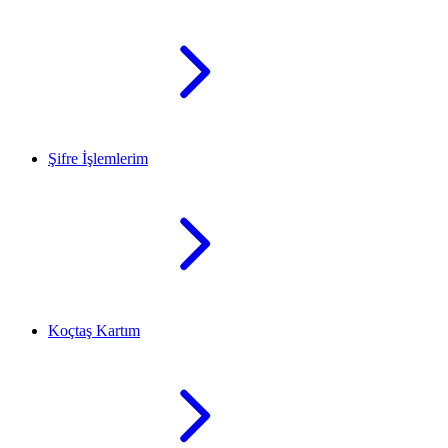
Şifre İşlemlerim
Koçtaş Kartım