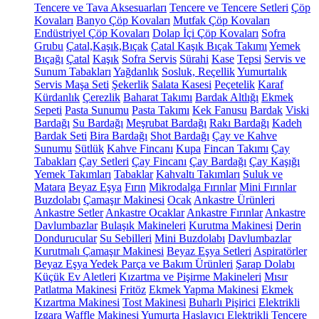
Tencere ve Tava Aksesuarları
Tencere ve Tencere Setleri
Çöp
Kovaları
Banyo Çöp Kovaları
Mutfak Çöp Kovaları
Endüstriyel Çöp Kovaları
Dolap İçi Çöp Kovaları
Sofra
Grubu
Çatal,Kaşık,Bıçak
Çatal Kaşık Bıçak Takımı
Yemek
Bıçağı
Çatal
Kaşık
Sofra Servis
Sürahi
Kase
Tepsi
Servis ve
Sunum Tabakları
Yağdanlık
Sosluk, Reçellik
Yumurtalık
Servis Maşa Seti
Şekerlik
Salata Kasesi
Peçetelik
Karaf
Kürdanlık
Çerezlik
Baharat Takımı
Bardak Altlığı
Ekmek
Sepeti
Pasta Sunumu
Pasta Takımı
Kek Fanusu
Bardak
Viski
Bardağı
Su Bardağı
Meşrubat Bardağı
Rakı Bardağı
Kadeh
Bardak Seti
Bira Bardağı
Shot Bardağı
Çay ve Kahve
Sunumu
Sütlük
Kahve Fincanı
Kupa
Fincan Takımı
Çay
Tabakları
Çay Setleri
Çay Fincanı
Çay Bardağı
Çay Kaşığı
Yemek Takımları
Tabaklar
Kahvaltı Takımları
Suluk ve
Matara
Beyaz Eşya
Fırın
Mikrodalga Fırınlar
Mini Fırınlar
Buzdolabı
Çamaşır Makinesi
Ocak
Ankastre Ürünleri
Ankastre Setler
Ankastre Ocaklar
Ankastre Fırınlar
Ankastre
Davlumbazlar
Bulaşık Makineleri
Kurutma Makinesi
Derin
Dondurucular
Su Sebilleri
Mini Buzdolabı
Davlumbazlar
Kurutmalı Çamaşır Makinesi
Beyaz Eşya Setleri
Aspiratörler
Beyaz Eşya Yedek Parça ve Bakım Ürünleri
Şarap Dolabı
Küçük Ev Aletleri
Kızartma ve Pişirme Makineleri
Mısır
Patlatma Makinesi
Fritöz
Ekmek Yapma Makinesi
Ekmek
Kızartma Makinesi
Tost Makinesi
Buharlı Pişirici
Elektrikli
Izgara
Waffle Makinesi
Yumurta Haşlayıcı
Elektrikli Tencere