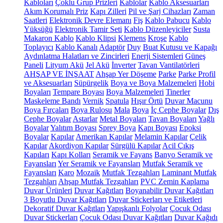
Kabloları
Çoklu Grup Prizleri
Kablolar
Kablo Aksesuarları
Akım Korumalı Priz
Kapı Zilleri
Pil ve Şarj Cihazları
Zaman
Saatleri
Elektronik Devre Elemanı
Fiş
Kablo Pabucu
Kablo
Yüksüğü
Elektronik Tamir Seti
Kablo Düzenleyiciler
Susta
Makaron Kablo
Kablo Klipsi
Klemens
Kroşe
Kablo
Toplayıcı
Kablo Kanalı
Adaptör
Duy
Buat Kutusu ve Kapağı
Aydınlatma Halatları ve Zincirleri
Enerji Sistemleri
Güneş
Paneli
Lityum Akü
Jel Akü
İnverter
Tavan Vantilatörleri
AHŞAP VE İNŞAAT
Ahşap Yer Döşeme
Parke
Parke Profil
ve Aksesuarları
Süpürgelik
Boya ve Boya Malzemeleri
Hobi
Boyaları
Tempare Boyası
Boya Malzemeleri
Tinerler
Maskeleme Bandı
Vernik
Spatula
Hışır Örtü
Duvar Macunu
Boya Fırçaları
Boya Rulosu
Mala
Boya
İç Cephe Boyalar
Dış
Cephe Boyalar
Astarlar
Metal Boyaları
Tavan Boyaları
Yağlı
Boyalar
Yalıtım Boyası
Sprey Boya
Kapı Boyası
Epoksi
Boyalar
Kapılar
Amerikan Kapılar
Melamin Kapılar
Çelik
Kapılar
Akordiyon Kapılar
Sürgülü Kapılar
Acil Çıkış
Kapıları
Kapı Kolları
Seramik ve Fayans
Banyo Seramik ve
Fayansları
Yer Seramik ve Fayansları
Mutfak Seramik ve
Fayansları
Karo
Mozaik
Mutfak Tezgahları
Laminant Mutfak
Tezgahları
Ahşap Mutfak Tezgahları
PVC Zemin Kaplama
Duvar Ürünleri
Duvar Kağıtları
Boyanabilir Duvar Kağıtları
3 Boyutlu Duvar Kağıtları
Duvar Stickerları ve Etiketleri
Dekoratif Duvar Kağıtları
Yapışkanlı Folyolar
Çocuk Odası
Duvar Stickerları
Çocuk Odası Duvar Kağıtları
Duvar Kağıdı