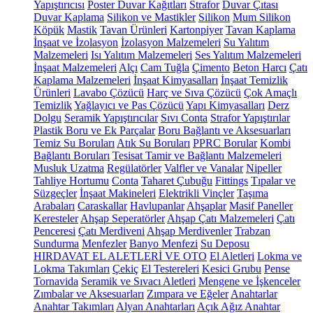
Yapıştırıcısı
Poster Duvar Kağıtları
Strafor
Duvar Çıtası
Duvar Kaplama
Silikon ve Mastikler
Silikon
Mum Silikon
Köpük
Mastik
Tavan Ürünleri
Kartonpiyer
Tavan Kaplama
İnşaat ve İzolasyon
İzolasyon Malzemeleri
Su Yalıtım
Malzemeleri
Isı Yalıtım Malzemeleri
Ses Yalıtım Malzemeleri
İnşaat Malzemeleri
Alçı
Cam Tuğla
Çimento
Beton Harcı
Çatı
Kaplama Malzemeleri
İnşaat Kimyasalları
İnşaat Temizlik
Ürünleri
Lavabo Çözücü
Harç ve Sıva Çözücü
Çok Amaçlı
Temizlik
Yağlayıcı ve Pas Çözücü
Yapı Kimyasalları
Derz
Dolgu
Seramik Yapıştırıcılar
Sıvı Conta
Strafor Yapıştırılar
Plastik Boru ve Ek Parçalar
Boru Bağlantı ve Aksesuarları
Temiz Su Boruları
Atık Su Boruları
PPRC Borular
Kombi
Bağlantı Boruları
Tesisat Tamir ve Bağlantı Malzemeleri
Musluk Uzatma
Regülatörler
Valfler ve Vanalar
Nipeller
Tahliye Hortumu
Conta
Taharet Çubuğu
Fittings
Tıpalar ve
Süzgeçler
İnşaat Makineleri
Elektrikli Vinçler
Taşıma
Arabaları
Caraskallar
Havlupanlar
Ahşaplar
Masif Paneller
Keresteler
Ahşap Seperatörler
Ahşap Çatı Malzemeleri
Çatı
Penceresi
Çatı Merdiveni
Ahşap Merdivenler
Trabzan
Sundurma
Menfezler
Banyo Menfezi
Su Deposu
HIRDAVAT EL ALETLERİ VE OTO
El Aletleri
Lokma ve
Lokma Takımları
Çekiç
El Testereleri
Kesici Grubu
Pense
Tornavida
Seramik ve Sıvacı Aletleri
Mengene ve İşkenceler
Zımbalar ve Aksesuarları
Zımpara ve Eğeler
Anahtarlar
Anahtar Takımları
Alyan Anahtarları
Açık Ağız Anahtar