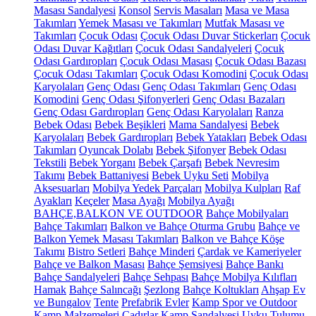
Masası Sandalyesi
Konsol
Servis Masaları
Masa ve Masa
Takımları
Yemek Masası ve Takımları
Mutfak Masası ve
Takımları
Çocuk Odası
Çocuk Odası Duvar Stickerları
Çocuk
Odası Duvar Kağıtları
Çocuk Odası Sandalyeleri
Çocuk
Odası Gardıropları
Çocuk Odası Masası
Çocuk Odası Bazası
Çocuk Odası Takımları
Çocuk Odası Komodini
Çocuk Odası
Karyolaları
Genç Odası
Genç Odası Takımları
Genç Odası
Komodini
Genç Odası Şifonyerleri
Genç Odası Bazaları
Genç Odası Gardıropları
Genç Odası Karyolaları
Ranza
Bebek Odası
Bebek Beşikleri
Mama Sandalyesi
Bebek
Karyolaları
Bebek Gardıropları
Bebek Yatakları
Bebek Odası
Takımları
Oyuncak Dolabı
Bebek Şifonyer
Bebek Odası
Tekstili
Bebek Yorganı
Bebek Çarşafı
Bebek Nevresim
Takımı
Bebek Battaniyesi
Bebek Uyku Seti
Mobilya
Aksesuarları
Mobilya Yedek Parçaları
Mobilya Kulpları
Raf
Ayakları
Keçeler
Masa Ayağı
Mobilya Ayağı
BAHÇE,BALKON VE OUTDOOR
Bahçe Mobilyaları
Bahçe Takımları
Balkon ve Bahçe Oturma Grubu
Bahçe ve
Balkon Yemek Masası Takımları
Balkon ve Bahçe Köşe
Takımı
Bistro Setleri
Bahçe Minderi
Çardak ve Kameriyeler
Bahçe ve Balkon Masası
Bahçe Şemsiyesi
Bahçe Bankı
Bahçe Sandalyeleri
Bahçe Sehpası
Bahçe Mobilya Kılıfları
Hamak
Bahçe Salıncağı
Şezlong
Bahçe Koltukları
Ahşap Ev
ve Bungalov
Tente
Prefabrik Evler
Kamp Spor ve Outdoor
Kamp Malzemeleri
Çadırlar
Kamp Sandalyesi
Uyku Tulumu