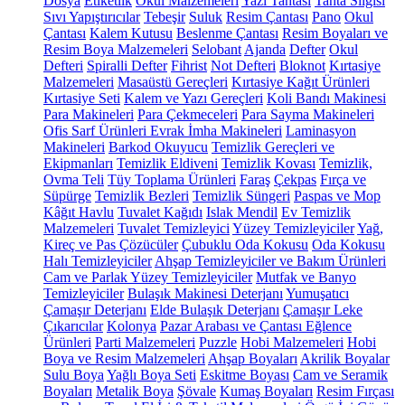
Dosya
Etiketlik
Okul Malzemeleri
Yazı Tahtası
Tahta Silgisi
Sıvı Yapıştırıcılar
Tebeşir
Suluk
Resim Çantası
Pano
Okul
Çantası
Kalem Kutusu
Beslenme Çantası
Resim Boyaları ve
Resim Boya Malzemeleri
Selobant
Ajanda
Defter
Okul
Defteri
Spiralli Defter
Fihrist
Not Defteri
Bloknot
Kırtasiye
Malzemeleri
Masaüstü Gereçleri
Kırtasiye Kağıt Ürünleri
Kırtasiye Seti
Kalem ve Yazı Gereçleri
Koli Bandı Makinesi
Para Makineleri
Para Çekmeceleri
Para Sayma Makineleri
Ofis Sarf Ürünleri
Evrak İmha Makineleri
Laminasyon
Makineleri
Barkod Okuyucu
Temizlik Gereçleri ve
Ekipmanları
Temizlik Eldiveni
Temizlik Kovası
Temizlik,
Ovma Teli
Tüy Toplama Ürünleri
Faraş
Çekpas
Fırça ve
Süpürge
Temizlik Bezleri
Temizlik Süngeri
Paspas ve Mop
Kâğıt Havlu
Tuvalet Kağıdı
Islak Mendil
Ev Temizlik
Malzemeleri
Tuvalet Temizleyici
Yüzey Temizleyiciler
Yağ,
Kireç ve Pas Çözücüler
Çubuklu Oda Kokusu
Oda Kokusu
Halı Temizleyiciler
Ahşap Temizleyiciler ve Bakım Ürünleri
Cam ve Parlak Yüzey Temizleyiciler
Mutfak ve Banyo
Temizleyiciler
Bulaşık Makinesi Deterjanı
Yumuşatıcı
Çamaşır Deterjanı
Elde Bulaşık Deterjanı
Çamaşır Leke
Çıkarıcılar
Kolonya
Pazar Arabası ve Çantası
Eğlence
Ürünleri
Parti Malzemeleri
Puzzle
Hobi Malzemeleri
Hobi
Boya ve Resim Malzemeleri
Ahşap Boyaları
Akrilik Boyalar
Sulu Boya
Yağlı Boya Seti
Eskitme Boyası
Cam ve Seramik
Boyaları
Metalik Boya
Şövale
Kumaş Boyaları
Resim Fırçası