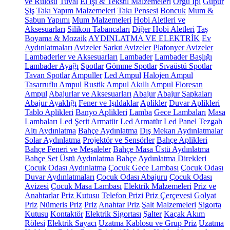
ve Rulosu
Tuval
El İşi & Tekstil Malzemeleri
Örgü İpi
Güpür
Şiş
Takı Yapım Malzemeleri
Takı Pensesi
Boncuk
Mum &
Sabun Yapımı
Mum Malzemeleri
Hobi Aletleri ve
Aksesuarları
Silikon Tabancaları
Diğer Hobi Aletleri
Taş
Boyama & Mozaik
AYDINLATMA VE ELEKTRİK
Ev
Aydınlatmaları
Avizeler
Sarkıt Avizeler
Plafonyer Avizeler
Lambaderler ve Aksesuarları
Lambader
Lambader Başlığı
Lambader Ayağı
Spotlar
Gömme Spotlar
Sıvaüstü Spotlar
Tavan Spotlar
Ampuller
Led Ampul
Halojen Ampul
Tasarruflu Ampul
Rustik Ampul
Akıllı Ampul
Floresan
Ampul
Abajurlar ve Aksesuarları
Abajur
Abajur Şapkaları
Abajur Ayaklığı
Fener ve Işıldaklar
Aplikler
Duvar Aplikleri
Tablo Aplikleri
Banyo Aplikleri
Lamba
Gece Lambaları
Masa
Lambaları
Led Şerit
Armatür
Led Armatür
Led Panel
Tezgah
Altı Aydınlatma
Bahçe Aydınlatma
Dış Mekan Aydınlatmalar
Solar Aydınlatma
Projektör ve Sensörler
Bahçe Aplikleri
Bahçe Feneri ve Meşaleler
Bahçe Masa Üstü Aydınlatma
Bahçe Set Üstü Aydınlatma
Bahçe Aydınlatma Direkleri
Çocuk Odası Aydınlatma
Çocuk Gece Lambası
Çocuk Odası
Duvar Aydınlatmaları
Çocuk Odası Abajuru
Çocuk Odası
Avizesi
Çocuk Masa Lambası
Elektrik Malzemeleri
Priz ve
Anahtarlar
Priz Kutusu
Telefon Prizi
Priz Çerçevesi
Golyat
Priz
Nümeris Priz
Priz
Anahtar Priz
Şalt Malzemeleri
Sigorta
Kutusu
Kontaktör
Elektrik Sigortası
Şalter
Kaçak Akım
Rölesi
Elektrik Sayacı
Uzatma Kablosu ve Grup Priz
Uzatma