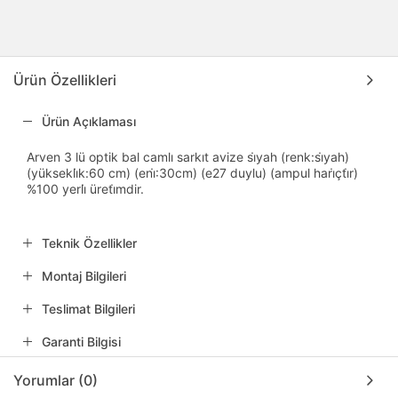
Ürün Özellikleri
Ürün Açıklaması
Arven 3 lü optik bal camlı sarkıt avize si̇yah (renk:si̇yah)
(yüksekli̇k:60 cm) (eni̇:30cm) (e27 duylu) (ampul hari̇çti̇r)
%100 yerli̇ üreti̇mdir.
Teknik Özellikler
Montaj Bilgileri
Teslimat Bilgileri
Garanti Bilgisi
Yorumlar (0)