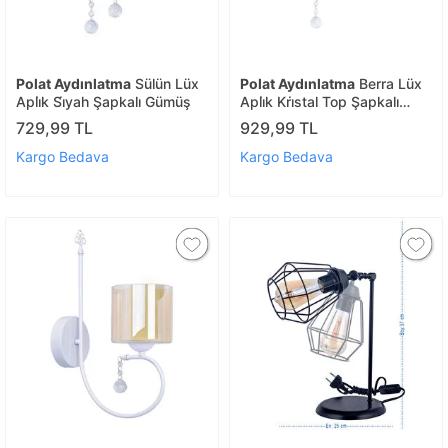
Polat Aydınlatma
Sülün Lüx
Polat Aydınlatma
Berra Lüx
Apli̇k Si̇yah Şapkalı Gümüş
Apli̇k Kri̇stal Top Şapkalı
Gold
729,99 TL
929,99 TL
Kargo Bedava
Kargo Bedava