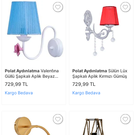
Polat Aydınlatma
Valenti̇na
Polat Aydınlatma
Sülün Lüx
Güllü Şapkalı Apli̇k Beyaz
Şapkalı Apli̇k Kırmızı Gümüş
Mavi̇
729,99 TL
729,99 TL
Kargo Bedava
Kargo Bedava