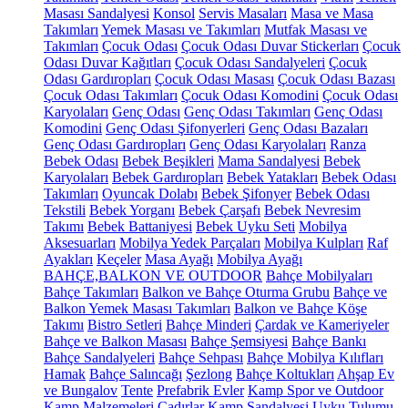
Masası Sandalyesi
Konsol
Servis Masaları
Masa ve Masa
Takımları
Yemek Masası ve Takımları
Mutfak Masası ve
Takımları
Çocuk Odası
Çocuk Odası Duvar Stickerları
Çocuk
Odası Duvar Kağıtları
Çocuk Odası Sandalyeleri
Çocuk
Odası Gardıropları
Çocuk Odası Masası
Çocuk Odası Bazası
Çocuk Odası Takımları
Çocuk Odası Komodini
Çocuk Odası
Karyolaları
Genç Odası
Genç Odası Takımları
Genç Odası
Komodini
Genç Odası Şifonyerleri
Genç Odası Bazaları
Genç Odası Gardıropları
Genç Odası Karyolaları
Ranza
Bebek Odası
Bebek Beşikleri
Mama Sandalyesi
Bebek
Karyolaları
Bebek Gardıropları
Bebek Yatakları
Bebek Odası
Takımları
Oyuncak Dolabı
Bebek Şifonyer
Bebek Odası
Tekstili
Bebek Yorganı
Bebek Çarşafı
Bebek Nevresim
Takımı
Bebek Battaniyesi
Bebek Uyku Seti
Mobilya
Aksesuarları
Mobilya Yedek Parçaları
Mobilya Kulpları
Raf
Ayakları
Keçeler
Masa Ayağı
Mobilya Ayağı
BAHÇE,BALKON VE OUTDOOR
Bahçe Mobilyaları
Bahçe Takımları
Balkon ve Bahçe Oturma Grubu
Bahçe ve
Balkon Yemek Masası Takımları
Balkon ve Bahçe Köşe
Takımı
Bistro Setleri
Bahçe Minderi
Çardak ve Kameriyeler
Bahçe ve Balkon Masası
Bahçe Şemsiyesi
Bahçe Bankı
Bahçe Sandalyeleri
Bahçe Sehpası
Bahçe Mobilya Kılıfları
Hamak
Bahçe Salıncağı
Şezlong
Bahçe Koltukları
Ahşap Ev
ve Bungalov
Tente
Prefabrik Evler
Kamp Spor ve Outdoor
Kamp Malzemeleri
Çadırlar
Kamp Sandalyesi
Uyku Tulumu