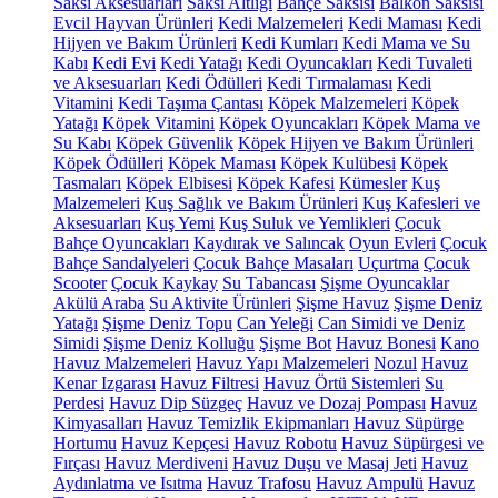
Saksı Aksesuarları
Saksı Altlığı
Bahçe Saksısı
Balkon Saksısı
Evcil Hayvan Ürünleri
Kedi Malzemeleri
Kedi Maması
Kedi
Hijyen ve Bakım Ürünleri
Kedi Kumları
Kedi Mama ve Su
Kabı
Kedi Evi
Kedi Yatağı
Kedi Oyuncakları
Kedi Tuvaleti
ve Aksesuarları
Kedi Ödülleri
Kedi Tırmalaması
Kedi
Vitamini
Kedi Taşıma Çantası
Köpek Malzemeleri
Köpek
Yatağı
Köpek Vitamini
Köpek Oyuncakları
Köpek Mama ve
Su Kabı
Köpek Güvenlik
Köpek Hijyen ve Bakım Ürünleri
Köpek Ödülleri
Köpek Maması
Köpek Kulübesi
Köpek
Tasmaları
Köpek Elbisesi
Köpek Kafesi
Kümesler
Kuş
Malzemeleri
Kuş Sağlık ve Bakım Ürünleri
Kuş Kafesleri ve
Aksesuarları
Kuş Yemi
Kuş Suluk ve Yemlikleri
Çocuk
Bahçe Oyuncakları
Kaydırak ve Salıncak
Oyun Evleri
Çocuk
Bahçe Sandalyeleri
Çocuk Bahçe Masaları
Uçurtma
Çocuk
Scooter
Çocuk Kaykay
Su Tabancası
Şişme Oyuncaklar
Akülü Araba
Su Aktivite Ürünleri
Şişme Havuz
Şişme Deniz
Yatağı
Şişme Deniz Topu
Can Yeleği
Can Simidi ve Deniz
Simidi
Şişme Deniz Kolluğu
Şişme Bot
Havuz Bonesi
Kano
Havuz Malzemeleri
Havuz Yapı Malzemeleri
Nozul
Havuz
Kenar Izgarası
Havuz Filtresi
Havuz Örtü Sistemleri
Su
Perdesi
Havuz Dip Süzgeç
Havuz ve Dozaj Pompası
Havuz
Kimyasalları
Havuz Temizlik Ekipmanları
Havuz Süpürge
Hortumu
Havuz Kepçesi
Havuz Robotu
Havuz Süpürgesi ve
Fırçası
Havuz Merdiveni
Havuz Duşu ve Masaj Jeti
Havuz
Aydınlatma ve Isıtma
Havuz Trafosu
Havuz Ampulü
Havuz