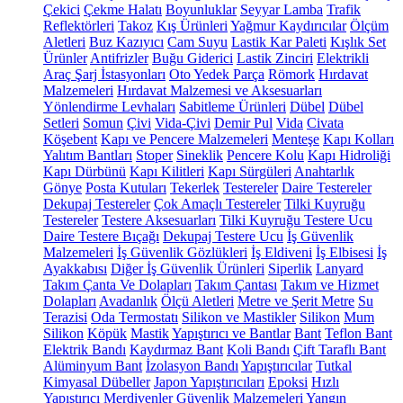
Çekici
Çekme Halatı
Boyunluklar
Seyyar Lamba
Trafik
Reflektörleri
Takoz
Kış Ürünleri
Yağmur Kaydırıcılar
Ölçüm
Aletleri
Buz Kazıyıcı
Cam Suyu
Lastik Kar Paleti
Kışlık Set
Ürünler
Antifrizler
Buğu Giderici
Lastik Zinciri
Elektrikli
Araç Şarj İstasyonları
Oto Yedek Parça
Römork
Hırdavat
Malzemeleri
Hırdavat Malzemesi ve Aksesuarları
Yönlendirme Levhaları
Sabitleme Ürünleri
Dübel
Dübel
Setleri
Somun
Çivi
Vida-Çivi
Demir Pul
Vida
Civata
Köşebent
Kapı ve Pencere Malzemeleri
Menteşe
Kapı Kolları
Yalıtım Bantları
Stoper
Sineklik
Pencere Kolu
Kapı Hidroliği
Kapı Dürbünü
Kapı Kilitleri
Kapı Sürgüleri
Anahtarlık
Gönye
Posta Kutuları
Tekerlek
Testereler
Daire Testereler
Dekupaj Testereler
Çok Amaçlı Testereler
Tilki Kuyruğu
Testereler
Testere Aksesuarları
Tilki Kuyruğu Testere Ucu
Daire Testere Bıçağı
Dekupaj Testere Ucu
İş Güvenlik
Malzemeleri
İş Güvenlik Gözlükleri
İş Eldiveni
İş Elbisesi
İş
Ayakkabısı
Diğer İş Güvenlik Ürünleri
Siperlik
Lanyard
Takım Çanta Ve Dolapları
Takım Çantası
Takım ve Hizmet
Dolapları
Avadanlık
Ölçü Aletleri
Metre ve Şerit Metre
Su
Terazisi
Oda Termostatı
Silikon ve Mastikler
Silikon
Mum
Silikon
Köpük
Mastik
Yapıştırıcı ve Bantlar
Bant
Teflon Bant
Elektrik Bandı
Kaydırmaz Bant
Koli Bandı
Çift Taraflı Bant
Alüminyum Bant
İzolasyon Bandı
Yapıştırıcılar
Tutkal
Kimyasal Dübeller
Japon Yapıştırıcıları
Epoksi
Hızlı
Yapıştırıcı
Merdivenler
Güvenlik Malzemeleri
Yangın