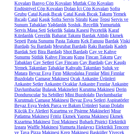
Kovaları
Banyo Çöp Kovaları
Mutfak Çöp Kovaları
Endüstriyel Çöp Kovaları
Dolap İçi Çöp Kovaları
Sofra
Grubu
Çatal,Kaşık,Bıçak
Çatal Kaşık Bıçak Takımı
Yemek
Bıçağı
Çatal
Kaşık
Sofra Servis
Sürahi
Kase
Tepsi
Servis ve
Sunum Tabakları
Yağdanlık
Sosluk, Reçellik
Yumurtalık
Servis Maşa Seti
Şekerlik
Salata Kasesi
Peçetelik
Karaf
Kürdanlık
Çerezlik
Baharat Takımı
Bardak Altlığı
Ekmek
Sepeti
Pasta Sunumu
Pasta Takımı
Kek Fanusu
Bardak
Viski
Bardağı
Su Bardağı
Meşrubat Bardağı
Rakı Bardağı
Kadeh
Bardak Seti
Bira Bardağı
Shot Bardağı
Çay ve Kahve
Sunumu
Sütlük
Kahve Fincanı
Kupa
Fincan Takımı
Çay
Tabakları
Çay Setleri
Çay Fincanı
Çay Bardağı
Çay Kaşığı
Yemek Takımları
Tabaklar
Kahvaltı Takımları
Suluk ve
Matara
Beyaz Eşya
Fırın
Mikrodalga Fırınlar
Mini Fırınlar
Buzdolabı
Çamaşır Makinesi
Ocak
Ankastre Ürünleri
Ankastre Setler
Ankastre Ocaklar
Ankastre Fırınlar
Ankastre
Davlumbazlar
Bulaşık Makineleri
Kurutma Makinesi
Derin
Dondurucular
Su Sebilleri
Mini Buzdolabı
Davlumbazlar
Kurutmalı Çamaşır Makinesi
Beyaz Eşya Setleri
Aspiratörler
Beyaz Eşya Yedek Parça ve Bakım Ürünleri
Şarap Dolabı
Küçük Ev Aletleri
Kızartma ve Pişirme Makineleri
Mısır
Patlatma Makinesi
Fritöz
Ekmek Yapma Makinesi
Ekmek
Kızartma Makinesi
Tost Makinesi
Buharlı Pişirici
Elektrikli
Izgara
Waffle Makinesi
Yumurta Haşlayıcı
Elektrikli Tencere
ve Tava
Pizza Makinesi
Krep Makinesi
Basküller
Yiyecek