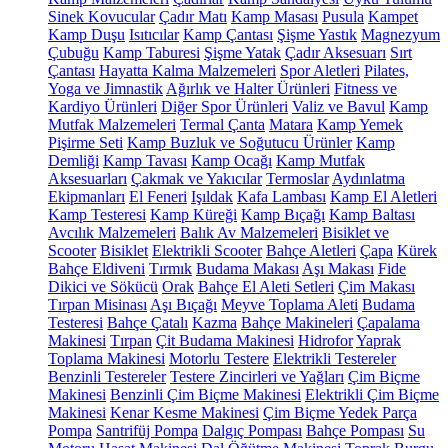
Sinek Kovucular
Çadır Matı
Kamp Masası
Pusula
Kampet
Kamp Duşu
Isıtıcılar
Kamp Çantası
Şişme Yastık
Magnezyum
Çubuğu
Kamp Taburesi
Şişme Yatak
Çadır Aksesuarı
Sırt
Çantası
Hayatta Kalma Malzemeleri
Spor Aletleri
Pilates,
Yoga ve Jimnastik
Ağırlık ve Halter Ürünleri
Fitness ve
Kardiyo Ürünleri
Diğer Spor Ürünleri
Valiz ve Bavul
Kamp
Mutfak Malzemeleri
Termal Çanta
Matara
Kamp Yemek
Pişirme Seti
Kamp Buzluk ve Soğutucu Ürünler
Kamp
Demliği
Kamp Tavası
Kamp Ocağı
Kamp Mutfak
Aksesuarları
Çakmak ve Yakıcılar
Termoslar
Aydınlatma
Ekipmanları
El Feneri
Işıldak
Kafa Lambası
Kamp El Aletleri
Kamp Testeresi
Kamp Küreği
Kamp Bıçağı
Kamp Baltası
Avcılık Malzemeleri
Balık Av Malzemeleri
Bisiklet ve
Scooter
Bisiklet
Elektrikli Scooter
Bahçe Aletleri
Çapa
Kürek
Bahçe Eldiveni
Tırmık
Budama Makası
Aşı Makası
Fide
Dikici ve Sökücü
Orak
Bahçe El Aleti Setleri
Çim Makası
Tırpan Misinası
Aşı Bıçağı
Meyve Toplama Aleti
Budama
Testeresi
Bahçe Çatalı
Kazma
Bahçe Makineleri
Çapalama
Makinesi
Tırpan
Çit Budama Makinesi
Hidrofor
Yaprak
Toplama Makinesi
Motorlu Testere
Elektrikli Testereler
Benzinli Testereler
Testere Zincirleri ve Yağları
Çim Biçme
Makinesi
Benzinli Çim Biçme Makinesi
Elektrikli Çim Biçme
Makinesi
Kenar Kesme Makinesi
Çim Biçme Yedek Parça
Pompa
Santrifüj Pompa
Dalgıç Pompası
Bahçe Pompası
Su