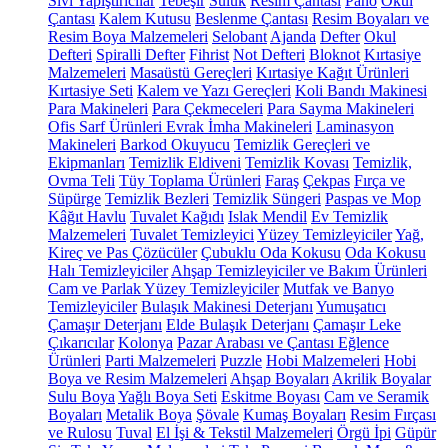
Sıvı Yapıştırıcılar
Tebeşir
Suluk
Resim Çantası
Pano
Okul
Çantası
Kalem Kutusu
Beslenme Çantası
Resim Boyaları ve
Resim Boya Malzemeleri
Selobant
Ajanda
Defter
Okul
Defteri
Spiralli Defter
Fihrist
Not Defteri
Bloknot
Kırtasiye
Malzemeleri
Masaüstü Gereçleri
Kırtasiye Kağıt Ürünleri
Kırtasiye Seti
Kalem ve Yazı Gereçleri
Koli Bandı Makinesi
Para Makineleri
Para Çekmeceleri
Para Sayma Makineleri
Ofis Sarf Ürünleri
Evrak İmha Makineleri
Laminasyon
Makineleri
Barkod Okuyucu
Temizlik Gereçleri ve
Ekipmanları
Temizlik Eldiveni
Temizlik Kovası
Temizlik,
Ovma Teli
Tüy Toplama Ürünleri
Faraş
Çekpas
Fırça ve
Süpürge
Temizlik Bezleri
Temizlik Süngeri
Paspas ve Mop
Kâğıt Havlu
Tuvalet Kağıdı
Islak Mendil
Ev Temizlik
Malzemeleri
Tuvalet Temizleyici
Yüzey Temizleyiciler
Yağ,
Kireç ve Pas Çözücüler
Çubuklu Oda Kokusu
Oda Kokusu
Halı Temizleyiciler
Ahşap Temizleyiciler ve Bakım Ürünleri
Cam ve Parlak Yüzey Temizleyiciler
Mutfak ve Banyo
Temizleyiciler
Bulaşık Makinesi Deterjanı
Yumuşatıcı
Çamaşır Deterjanı
Elde Bulaşık Deterjanı
Çamaşır Leke
Çıkarıcılar
Kolonya
Pazar Arabası ve Çantası
Eğlence
Ürünleri
Parti Malzemeleri
Puzzle
Hobi Malzemeleri
Hobi
Boya ve Resim Malzemeleri
Ahşap Boyaları
Akrilik Boyalar
Sulu Boya
Yağlı Boya Seti
Eskitme Boyası
Cam ve Seramik
Boyaları
Metalik Boya
Şövale
Kumaş Boyaları
Resim Fırçası
ve Rulosu
Tuval
El İşi & Tekstil Malzemeleri
Örgü İpi
Güpür