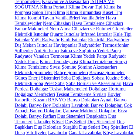
Termometresi
Karavan ve Aksesuarları
ISITMA VE
SOĞUTMA
Klima
Portatif Klima
Duvar Tipi Klima
Isı
Pompası
Salon Tipi Klima
Klima Kumandası
Kaset Tipi
Klima
Kombi
Tavan Vantilatörleri
Vantilatörler
Hava
Temizleyiciler
Nem Cihazları
Hava Temizleme Cihazları
Buhar Makineleri
Nem Alma Cihazları ve Rutubet Gidericiler
Elektrikli Isıtıcılar
Quartz Isıtıcılar
Infrared Isıtıcılar
Kule Tipi
Isıtıcılar
Yağlı Radyatör
Fanlı Isıtıcılar
Elektrikli Radyatörler
Dış Mekan Isıtıcılar
Havlupanlar
Radyatörler
Termosifonlar
Şofbenler
Ani Su Isıtıcı
Isıtma ve Soğutma Yedek Parça
Radyatör Vanaları
Termostat
Klima Yedek Parça
Radyatör
Yedek Parça
Klima Temizleyicisi
Klima Temizleme Spreyi
Klima Temizleme Sıvısı
Şömine
Şömine Aksesuarları
Elektrikli Şömineler
Bahçe Şömineleri
Bacasız Şömineler
Güneş Enerji Sistemleri
Soba
Doğalgaz Sobası
Kuzine Soba
Elektrikli Soba
Pelet Soba
Soba Borusu ve Aksesuarları
Hava
Perdesi
Doğalgaz Tesisat Malzemeleri
Doğalgaz Hortumu
Doğalgaz Menfezleri
Tesisat Temizleme Sıvıları
Boyler
Kalorifer Kazanı
BANYO
Banyo Dolapları
Aynalı Banyo
Dolabı
Banyo Boy Dolapları
Lavabolu Banyo Dolapları
Çok
Amaçlı Banyo Dolapları
Çamaşır Makinesi Dolapları
Ecza
Dolabı
Banyo Rafları
Duş Sistemleri
Duşakabin
Duş
Tekneleri
Jakuziler
Küvet
Duş Setleri
Duş Sistemleri
Duş
Başlıkları
Duş Kolonları
Sürgülü Duş Setleri
Duş Spiralleri
El
Duşu
Vitrifiyeler
Lavabolar
Çanak Lavabolar
Köşe Lavabolar