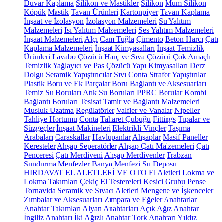
Duvar Kaplama
Silikon ve Mastikler
Silikon
Mum Silikon
Köpük
Mastik
Tavan Ürünleri
Kartonpiyer
Tavan Kaplama
İnşaat ve İzolasyon
İzolasyon Malzemeleri
Su Yalıtım
Malzemeleri
Isı Yalıtım Malzemeleri
Ses Yalıtım Malzemeleri
İnşaat Malzemeleri
Alçı
Cam Tuğla
Çimento
Beton Harcı
Çatı
Kaplama Malzemeleri
İnşaat Kimyasalları
İnşaat Temizlik
Ürünleri
Lavabo Çözücü
Harç ve Sıva Çözücü
Çok Amaçlı
Temizlik
Yağlayıcı ve Pas Çözücü
Yapı Kimyasalları
Derz
Dolgu
Seramik Yapıştırıcılar
Sıvı Conta
Strafor Yapıştırılar
Plastik Boru ve Ek Parçalar
Boru Bağlantı ve Aksesuarları
Temiz Su Boruları
Atık Su Boruları
PPRC Borular
Kombi
Bağlantı Boruları
Tesisat Tamir ve Bağlantı Malzemeleri
Musluk Uzatma
Regülatörler
Valfler ve Vanalar
Nipeller
Tahliye Hortumu
Conta
Taharet Çubuğu
Fittings
Tıpalar ve
Süzgeçler
İnşaat Makineleri
Elektrikli Vinçler
Taşıma
Arabaları
Caraskallar
Havlupanlar
Ahşaplar
Masif Paneller
Keresteler
Ahşap Seperatörler
Ahşap Çatı Malzemeleri
Çatı
Penceresi
Çatı Merdiveni
Ahşap Merdivenler
Trabzan
Sundurma
Menfezler
Banyo Menfezi
Su Deposu
HIRDAVAT EL ALETLERİ VE OTO
El Aletleri
Lokma ve
Lokma Takımları
Çekiç
El Testereleri
Kesici Grubu
Pense
Tornavida
Seramik ve Sıvacı Aletleri
Mengene ve İşkenceler
Zımbalar ve Aksesuarları
Zımpara ve Eğeler
Anahtarlar
Anahtar Takımları
Alyan Anahtarları
Açık Ağız Anahtar
İngiliz Anahtarı
İki Ağızlı Anahtar
Tork Anahtarı
Yıldız