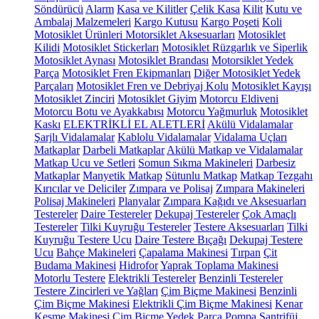
Söndürücü
Alarm
Kasa ve Kilitler
Çelik Kasa
Kilit
Kutu ve
Ambalaj Malzemeleri
Kargo Kutusu
Kargo Poşeti
Koli
Motosiklet Ürünleri
Motorsiklet Aksesuarları
Motosiklet
Kilidi
Motosiklet Stickerları
Motosiklet Rüzgarlık ve Siperlik
Motosiklet Aynası
Motosiklet Brandası
Motorsiklet Yedek
Parça
Motosiklet Fren Ekipmanları
Diğer Motosiklet Yedek
Parçaları
Motosiklet Fren ve Debriyaj Kolu
Motosiklet Kayışı
Motosiklet Zinciri
Motosiklet Giyim
Motorcu Eldiveni
Motorcu Botu ve Ayakkabısı
Motorcu Yağmurluk
Motosiklet
Kaskı
ELEKTRİKLİ EL ALETLERİ
Akülü Vidalamalar
Şarjlı Vidalamalar
Kablolu Vidalamalar
Vidalama Uçları
Matkaplar
Darbeli Matkaplar
Akülü Matkap ve Vidalamalar
Matkap Ucu ve Setleri
Somun Sıkma Makineleri
Darbesiz
Matkaplar
Manyetik Matkap
Sütunlu Matkap
Matkap Tezgahı
Kırıcılar ve Deliciler
Zımpara ve Polisaj
Zımpara Makineleri
Polisaj Makineleri
Planyalar
Zımpara Kağıdı ve Aksesuarları
Testereler
Daire Testereler
Dekupaj Testereler
Çok Amaçlı
Testereler
Tilki Kuyruğu Testereler
Testere Aksesuarları
Tilki
Kuyruğu Testere Ucu
Daire Testere Bıçağı
Dekupaj Testere
Ucu
Bahçe Makineleri
Çapalama Makinesi
Tırpan
Çit
Budama Makinesi
Hidrofor
Yaprak Toplama Makinesi
Motorlu Testere
Elektrikli Testereler
Benzinli Testereler
Testere Zincirleri ve Yağları
Çim Biçme Makinesi
Benzinli
Çim Biçme Makinesi
Elektrikli Çim Biçme Makinesi
Kenar
Kesme Makinesi
Çim Biçme Yedek Parça
Pompa
Santrifüj