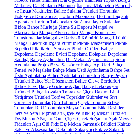
Motoru
Hasat Makinesi
Dal Öğütme Makinesi
Toprak Burgu
Makinesi
Dal Budama Makinesi
İlaçlama Makineleri
Bahçe İş
ve İnşaat Makineleri
Bahçe Sulama Ürünleri
Hortumlar
Fıskiye ve Damlatıcılar
Hortum Makaraları
Hortum Bağlantı
Aparatları
Hortum Tabancaları
Su Zamanlayıcı
Sulaklar
Bidon
Bahçe Musluğu
Şişme Su Deposu
Mangal ve
Aksesuarları
Mangal Aksesuarları
Mangal Kömürü ve
Tutuşturucular
Mangal ve Barbekü
Kömürlü Mangal
Tüplü
Mangal
Elektrikli Izgara
Pürmüz
Piknik Malzemeleri
Piknik
Sepetleri
Piknik Seti
Semaver
Piknik Örtüleri
Bahçe
Depolama
Depolama Evleri
Depolama Dolapları
Depolama
Sandığı
Bahçe Aydınlatma
Dış Mekan Aydınlatmalar
Solar
Aydınlatma
Projektör ve Sensörler
Bahçe Aplikleri
Bahçe
Feneri ve Meşaleler
Bahçe Masa Üstü Aydınlatma
Bahçe Set
Üstü Aydınlatma
Bahçe Aydınlatma Direkleri
Bahçe Peyzaj
Ürünleri
Bahçe Yer Döşemeleri
Bahçe Çit ve Bordürleri
Bahçe Filesi
Bahçe Gizleme Ağları
Bahçe Dekorasyon
Ürünleri
Bahçe Kovaları
Toprak ve Çiçek Bakımı
Bitki
Yetiştirme Ürünleri
Torf ve Topraklar
Gübreler ve Sıvı
Gübreler
Tohumlar
Çim Tohumu
Çiçek Tohumu
Sebze
Tohumları
Bitki Tohumları
Meyve Tohumu
Bitki Besinleri
Sera ve Sera Ekipmanları
Çiçek ve Bitki
İç Mekan Bitkileri
Dış Mekan Ağaçları
Canlı Çiçek
Çiçek Soğanları
Aşılı Meyve
Fidanları
Aşılı Gül
Fide
Dış Mekan Sarmaşık Bitkileri
Kaktüs
Saksı ve Aksesuarları
Dekoratif Saksı
Çiçeklik ve Saksılık