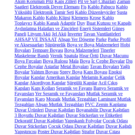
Akım Korumalı Priz
Kapı Zilleri
Pil ve Şarj Cihazları
Zaman
Saatleri
Elektronik Devre Elemanı
Fiş
Kablo Pabucu
Kablo
Yüksüğü
Elektronik Tamir Seti
Kablo Düzenleyiciler
Susta
Makaron Kablo
Kablo Klipsi
Klemens
Kroşe
Kablo
Toplayıcı
Kablo Kanalı
Adaptör
Duy
Buat Kutusu ve Kapağı
Aydınlatma Halatları ve Zincirleri
Enerji Sistemleri
Güneş
Paneli
Lityum Akü
Jel Akü
İnverter
Tavan Vantilatörleri
AHŞAP VE İNŞAAT
Ahşap Yer Döşeme
Parke
Parke Profil
ve Aksesuarları
Süpürgelik
Boya ve Boya Malzemeleri
Hobi
Boyaları
Tempare Boyası
Boya Malzemeleri
Tinerler
Maskeleme Bandı
Vernik
Spatula
Hışır Örtü
Duvar Macunu
Boya Fırçaları
Boya Rulosu
Mala
Boya
İç Cephe Boyalar
Dış
Cephe Boyalar
Astarlar
Metal Boyaları
Tavan Boyaları
Yağlı
Boyalar
Yalıtım Boyası
Sprey Boya
Kapı Boyası
Epoksi
Boyalar
Kapılar
Amerikan Kapılar
Melamin Kapılar
Çelik
Kapılar
Akordiyon Kapılar
Sürgülü Kapılar
Acil Çıkış
Kapıları
Kapı Kolları
Seramik ve Fayans
Banyo Seramik ve
Fayansları
Yer Seramik ve Fayansları
Mutfak Seramik ve
Fayansları
Karo
Mozaik
Mutfak Tezgahları
Laminant Mutfak
Tezgahları
Ahşap Mutfak Tezgahları
PVC Zemin Kaplama
Duvar Ürünleri
Duvar Kağıtları
Boyanabilir Duvar Kağıtları
3 Boyutlu Duvar Kağıtları
Duvar Stickerları ve Etiketleri
Dekoratif Duvar Kağıtları
Yapışkanlı Folyolar
Çocuk Odası
Duvar Stickerları
Çocuk Odası Duvar Kağıtları
Duvar Kağıdı
Yapıştırıcısı
Poster Duvar Kağıtları
Strafor
Duvar Çıtası