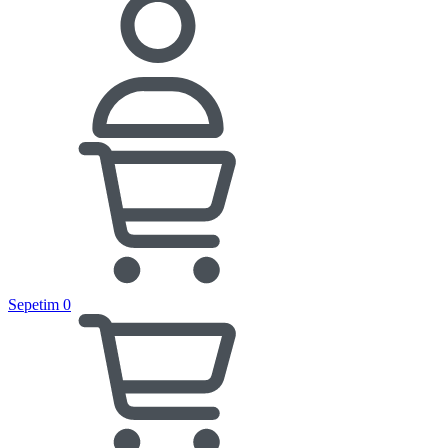
Sepetim
0