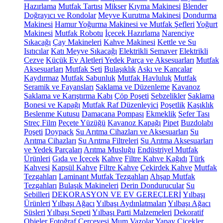
Hazırlama
Mutfak Tartısı
Mikser
Kıyma Makinesi
Blender
Doğrayıcı ve Rondolar
Meyve Kurutma Makinesi
Dondurma
Makinesi
Hamur Yoğurma Makinesi ve Mutfak Şefleri
Yoğurt
Makinesi
Mutfak Robotu
İçecek Hazırlama
Narenciye
Sıkacağı
Çay Makineleri
Kahve Makinesi
Kettle ve Su
Isıtıcılar
Katı Meyve Sıkacağı
Elektrikli Semaver
Elektrikli
Cezve
Küçük Ev Aletleri Yedek Parça ve Aksesuarları
Mutfak
Aksesuarları
Mutfak Seti
Bulaşıklık
Askı ve Kancalar
Kaydırmaz
Mutfak Sabunluk
Mutfak Havluluk
Mutfak
Seramik ve Fayansları
Saklama ve Düzenleme
Kavanoz
Saklama ve Karıştırma Kabı
Çöp Poşeti
Sebzelikler
Saklama
Bonesi ve Kapağı
Mutfak Raf Düzenleyici
Poşetlik
Kaşıklık
Beslenme Kutusu
Damacana Pompası
Ekmeklik
Sefer Tası
Streç Film
Peçete Yüzüğü
Kavanoz Kapağı
Pipet
Buzdolabı
Poşeti
Doypack
Su Arıtma Cihazları ve Aksesuarları
Su
Arıtma Cihazları
Su Arıtma Filtreleri
Su Arıtma Aksesuarları
ve Yedek Parçaları
Arıtma Musluğu
Endüstriyel Mutfak
Ürünleri
Gıda ve İçecek
Kahve
Filtre Kahve Kağıdı
Türk
Kahvesi
Kapsül Kahve
Filtre Kahve
Çekirdek Kahve
Mutfak
Tezgahları
Laminant Mutfak Tezgahları
Ahşap Mutfak
Tezgahları
Bulaşık Makineleri
Derin Dondurucular
Su
Sebilleri
DEKORASYON VE EV GEREÇLERİ
Yılbaşı
Ürünleri
Yılbaşı Ağacı
Yılbaşı Aydınlatmaları
Yılbaşı Ağacı
Süsleri
Yılbaşı Sepeti
Yılbaşı Parti Malzemeleri
Dekoratif
Objeler
Fotoğraf Çerçevesi
Mum
Vazolar
Yapay Çiçekler