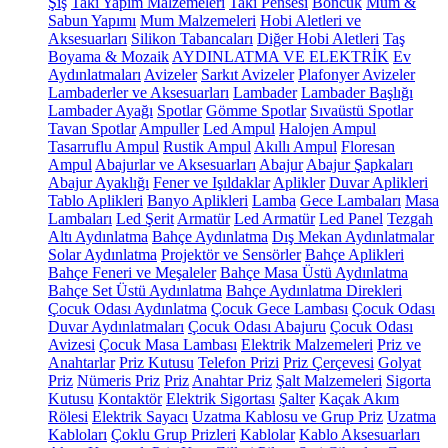
Şiş
Takı Yapım Malzemeleri
Takı Pensesi
Boncuk
Mum &
Sabun Yapımı
Mum Malzemeleri
Hobi Aletleri ve
Aksesuarları
Silikon Tabancaları
Diğer Hobi Aletleri
Taş
Boyama & Mozaik
AYDINLATMA VE ELEKTRİK
Ev
Aydınlatmaları
Avizeler
Sarkıt Avizeler
Plafonyer Avizeler
Lambaderler ve Aksesuarları
Lambader
Lambader Başlığı
Lambader Ayağı
Spotlar
Gömme Spotlar
Sıvaüstü Spotlar
Tavan Spotlar
Ampuller
Led Ampul
Halojen Ampul
Tasarruflu Ampul
Rustik Ampul
Akıllı Ampul
Floresan
Ampul
Abajurlar ve Aksesuarları
Abajur
Abajur Şapkaları
Abajur Ayaklığı
Fener ve Işıldaklar
Aplikler
Duvar Aplikleri
Tablo Aplikleri
Banyo Aplikleri
Lamba
Gece Lambaları
Masa
Lambaları
Led Şerit
Armatür
Led Armatür
Led Panel
Tezgah
Altı Aydınlatma
Bahçe Aydınlatma
Dış Mekan Aydınlatmalar
Solar Aydınlatma
Projektör ve Sensörler
Bahçe Aplikleri
Bahçe Feneri ve Meşaleler
Bahçe Masa Üstü Aydınlatma
Bahçe Set Üstü Aydınlatma
Bahçe Aydınlatma Direkleri
Çocuk Odası Aydınlatma
Çocuk Gece Lambası
Çocuk Odası
Duvar Aydınlatmaları
Çocuk Odası Abajuru
Çocuk Odası
Avizesi
Çocuk Masa Lambası
Elektrik Malzemeleri
Priz ve
Anahtarlar
Priz Kutusu
Telefon Prizi
Priz Çerçevesi
Golyat
Priz
Nümeris Priz
Priz
Anahtar Priz
Şalt Malzemeleri
Sigorta
Kutusu
Kontaktör
Elektrik Sigortası
Şalter
Kaçak Akım
Rölesi
Elektrik Sayacı
Uzatma Kablosu ve Grup Priz
Uzatma
Kabloları
Çoklu Grup Prizleri
Kablolar
Kablo Aksesuarları