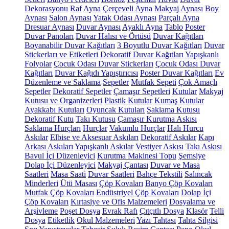
Dekorasyonu
Raf
Ayna
Çerçeveli Ayna
Makyaj Aynası
Boy
Aynası
Salon Aynası
Yatak Odası Aynası
Parçalı Ayna
Dresuar Aynası
Duvar Aynası
Ayaklı Ayna
Tablo
Poster
Duvar Panoları
Duvar Halısı ve Örtüsü
Duvar Kağıtları
Boyanabilir Duvar Kağıtları
3 Boyutlu Duvar Kağıtları
Duvar
Stickerları ve Etiketleri
Dekoratif Duvar Kağıtları
Yapışkanlı
Folyolar
Çocuk Odası Duvar Stickerları
Çocuk Odası Duvar
Kağıtları
Duvar Kağıdı Yapıştırıcısı
Poster Duvar Kağıtları
Ev
Düzenleme ve Saklama
Sepetler
Mutfak Sepeti
Çok Amaçlı
Sepetler
Dekoratif Sepetler
Çamaşır Sepetleri
Kutular
Makyaj
Kutusu ve Organizerleri
Plastik Kutular
Kumaş Kutular
Ayakkabı Kutuları
Oyuncak Kutuları
Saklama Kutusu
Dekoratif Kutu
Takı Kutusu
Çamaşır Kurutma Askısı
Saklama Hurçları
Hurçlar
Vakumlu Hurçlar
Halı Hurcu
Askılar
Elbise ve Aksesuar Askıları
Dekoratif Askılar
Kapı
Arkası Askıları
Yapışkanlı Askılar
Vestiyer Askısı
Takı Askısı
Bavul İçi Düzenleyici
Kurutma Makinesi Topu
Şemsiye
Dolap İçi Düzenleyici
Makyaj Çantası
Duvar ve Masa
Saatleri
Masa Saati
Duvar Saatleri
Bahçe Tekstili
Salıncak
Minderleri
Ütü Masası
Çöp Kovaları
Banyo Çöp Kovaları
Mutfak Çöp Kovaları
Endüstriyel Çöp Kovaları
Dolap İçi
Çöp Kovaları
Kırtasiye ve Ofis Malzemeleri
Dosyalama ve
Arşivleme
Poşet Dosya
Evrak Rafı
Çıtçıtlı Dosya
Klasör
Telli
Dosya
Etiketlik
Okul Malzemeleri
Yazı Tahtası
Tahta Silgisi