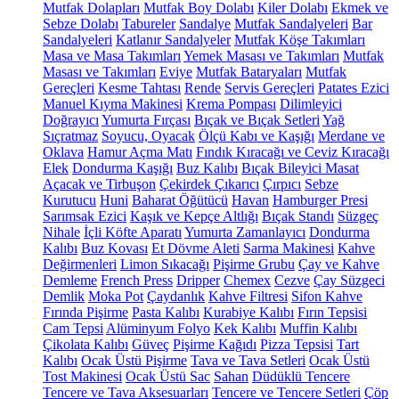
Mutfak Dolapları
Mutfak Boy Dolabı
Kiler Dolabı
Ekmek ve
Sebze Dolabı
Tabureler
Sandalye
Mutfak Sandalyeleri
Bar
Sandalyeleri
Katlanır Sandalyeler
Mutfak Köşe Takımları
Masa ve Masa Takımları
Yemek Masası ve Takımları
Mutfak
Masası ve Takımları
Eviye
Mutfak Bataryaları
Mutfak
Gereçleri
Kesme Tahtası
Rende
Servis Gereçleri
Patates Ezici
Manuel Kıyma Makinesi
Krema Pompası
Dilimleyici
Doğrayıcı
Yumurta Fırçası
Bıçak ve Bıçak Setleri
Yağ
Sıçratmaz
Soyucu, Oyacak
Ölçü Kabı ve Kaşığı
Merdane ve
Oklava
Hamur Açma Matı
Fındık Kıracağı ve Ceviz Kıracağı
Elek
Dondurma Kaşığı
Buz Kalıbı
Bıçak Bileyici Masat
Açacak ve Tirbuşon
Çekirdek Çıkarıcı
Çırpıcı
Sebze
Kurutucu
Huni
Baharat Öğütücü
Havan
Hamburger Presi
Sarımsak Ezici
Kaşık ve Kepçe Altlığı
Bıçak Standı
Süzgeç
Nihale
İçli Köfte Aparatı
Yumurta Zamanlayıcı
Dondurma
Kalıbı
Buz Kovası
Et Dövme Aleti
Sarma Makinesi
Kahve
Değirmenleri
Limon Sıkacağı
Pişirme Grubu
Çay ve Kahve
Demleme
French Press
Dripper
Chemex
Cezve
Çay Süzgeci
Demlik
Moka Pot
Çaydanlık
Kahve Filtresi
Sifon Kahve
Fırında Pişirme
Pasta Kalıbı
Kurabiye Kalıbı
Fırın Tepsisi
Cam Tepsi
Alüminyum Folyo
Kek Kalıbı
Muffin Kalıbı
Çikolata Kalıbı
Güveç
Pişirme Kağıdı
Pizza Tepsisi
Tart
Kalıbı
Ocak Üstü Pişirme
Tava ve Tava Setleri
Ocak Üstü
Tost Makinesi
Ocak Üstü Sac
Sahan
Düdüklü Tencere
Tencere ve Tava Aksesuarları
Tencere ve Tencere Setleri
Çöp