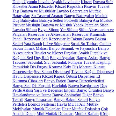
Dolap Uyumlu Lavabo
Ayaklı Lavabolar
Klozet
Duvara Sıfır
Klozetler
Asma Klozetler
Klozet Kapakları
Pisuvar
Tuvalet
Taşı
Batarya ve Musluklar
Lavabo Bataryaları
Mutfak
Bataryaları
Su Tasarruf Aparatı
Banyo Bataryaları
Musluk
Duş Bataryaları
Batarya Setleri
Fotoselli Batarya
Ara Musluk
Pisuvar Musluğu
Batarya ve Musluk Yedek Parçaları
Sifon
Lavabo Sifonu
Eviye Sifonu
Yer Sifonu
Sifon Aksesuarları ve
Parçaları
Rezervuar ve Aksesuarları
Rezervuar Kumanda
Paneli
Rezervuar Seti
Rezervuar İç Takımı
Banyo Bakım
Setleri
Yara Bandı
Lif ve Süngerler
Sıcak Su Torbası
Cımbız
Sabun
Tırnak Makası
Banyo Seramik ve Fayansları
Banyo
Aksesuarları
Tuvalet ve Klozet Fırçaları
Ayaklı Fırçalık ve
Kağıtlık Seti
Duş Rafı
Banyo Aynaları
Banyo Askısı
Banyo
Taburesi
Sabunluk
Sıvı Sabunluk Pompası
Tuvalet Kağıtlığı
Pamukluk
Diş Fırçası Koruma Kabı
Diş Macunu Kutusu
Dispenserler
Sıvı Sabun Dispenseri
Tuvalet Kağıdı Dispenseri
Havlu Dispenseri
Klozet Kapak Örtüsü Dispenseri
El
Kurutma Cihazları
Banyo Etajeri
Banyo Düzenleyicileri
Banyo Seti
Diş Fırçalık
Havluluk
Banyo Kaydırmazı
Duş
Perde Askısı
Yaşlı ve Bedensel Engelli Banyo Ürünleri
Banyo
Havalandırma ve Isıtma
Banyo Aspiratörü
Diğer
Banyo
Tekstil
Banyo Paspasları
Banyo Bakım Setleri
Banyo
Perdeleri
Bornoz
Peştemal
Havlu
MUTFAK
Mutfak
Mobilyaları
Mutfak Dolapları
Hazır Mutfak Dolapları
Çok
Amaçlı Dolap
Mini Mutfak Dolapları
Mutfak Rafları
Köşe