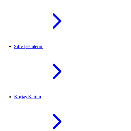
Şifre İşlemlerim
Koçtaş Kartım