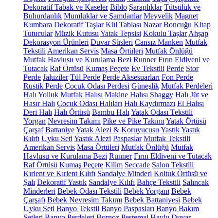
Dekoratif Tabak ve Kaseler
Biblo
Şaraplıklar
Tütsülük ve
Buhurdanlık
Mumluklar ve Şamdanlar
Meyvelik
Magnet
Kumbara
Dekoratif Taşlar
Kül Tablası
Nazar Boncuğu
Kitap
Tutucular
Müzik Kutusu
Yatak Tepsisi
Kokulu Taşlar
Ahşap
Dekorasyon Ürünleri
Duvar Süsleri
Cansız Manken
Mutfak
Tekstili
Amerikan Servis
Masa Örtüleri
Mutfak Önlüğü
Mutfak Havlusu ve Kurulama Bezi
Runner
Fırın Eldiveni ve
Tutacak
Raf Örtüsü
Kumaş Peçete
Ev Tekstili
Perde
Stor
Perde
Jaluziler
Tül Perde
Perde Aksesuarları
Fon Perde
Rustik Perde
Çocuk Odası Perdesi
Güneşlik
Mutfak Perdeleri
Halı
Yolluk
Mutfak Halısı
Makine Halısı
Shaggy Halı
Jüt ve
Hasır Halı
Çocuk Odası Halıları
Halı Kaydırmazı
El Halısı
Deri Halı
Halı Örtüsü
Bambu Halı
Yatak Odası Tekstili
Yorgan
Nevresim Takımı
Pike ve Pike Takımı
Yatak Örtüsü
Çarşaf
Battaniye
Yatak Alezi & Koruyucusu
Yastık
Yastık
Kılıfı
Uyku Seti
Yastık Alezi
Paspaslar
Mutfak Tekstili
Amerikan Servis
Masa Örtüleri
Mutfak Önlüğü
Mutfak
Havlusu ve Kurulama Bezi
Runner
Fırın Eldiveni ve Tutacak
Raf Örtüsü
Kumaş Peçete
Kilim
Seccade
Salon Tekstili
Kırlent ve Kırlent Kılıfı
Sandalye Minderi
Koltuk Örtüsü ve
Şalı
Dekoratif Yastık
Sandalye Kılıfı
Bahçe Tekstili
Salıncak
Minderleri
Bebek Odası Tekstili
Bebek Yorganı
Bebek
Çarşafı
Bebek Nevresim Takımı
Bebek Battaniyesi
Bebek
Uyku Seti
Banyo Tekstil
Banyo Paspasları
Banyo Bakım
Setleri
Banyo Perdeleri
Bornoz
Peştemal
Havlu
Duvar