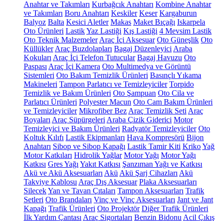
Anahtar ve Takımları
Kurbağcık Anahtarı
Kombine Anahtar
ve Takımları
Boru Anahtarı
Keskiler
Keser
Kargaburun
Balyoz
Balta
Kesici Aletler
Makas
Maket Bıçağı
Iskarpela
Oto Ürünleri
Lastik
Yaz Lastiği
Kış Lastiği
4 Mevsim Lastik
Oto Teknik Malzemeler
Araç İçi Aksesuar
Oto Güneşlik
Oto
Küllükler
Araç Buzdolapları
Bagaj Düzenleyici
Araba
Kokuları
Araç İçi Telefon Tutucular
Bagaj Havuzu
Oto
Paspası
Araç İçi Kamera
Oto Multimedya ve Görüntü
Sistemleri
Oto Bakım Temizlik Ürünleri
Basınçlı Yıkama
Makineleri
Tampon Parlatıcı ve Temizleyiciler
Torpido
Temizlik ve Bakım Ürünleri
Oto Şampuan
Oto Cila ve
Parlatıcı Ürünleri
Polyester Macun
Oto Cam Bakım Ürünleri
ve Temizleyiciler
Mikrofiber Bez
Araç Temizlik Seti
Araç
Boyaları
Araç Süpürgeleri
Araba Çizik Giderici
Motor
Temizleyici ve Bakım Ürünleri
Radyatör Temizleyiciler
Oto
Koltuk Kılıfı
Lastik Ekipmanları
Hava Kompresörü
Bijon
Anahtarı
Sibop ve Sibop Kapağı
Lastik Tamir Kiti
Kriko
Yağ
Motor Katkıları
Hidrolik Yağlar
Motor Yağı
Motor Yağı
Katkısı
Gres Yağı
Yakıt Katkısı
Şanzıman Yağı ve Katkısı
Akü ve Akü Aksesuarları
Akü
Akü Şarj Cihazları
Akü
Takviye Kablosu
Araç Dış Aksesuar
Plaka Aksesuarları
Silecek
Yan ve Tavan Çıtaları
Tampon Aksesuarları
Trafik
Setleri
Oto Brandaları
Vinç ve Vinç Aksesuarları
Jant ve Jant
Kapağı
Trafik Ürünleri
Oto Projektör
Diğer Trafik Ürünleri
İlk Yardım Çantası
Araç Sigortaları
Benzin Bidonu
Acil Çıkış