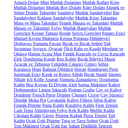
Amaçlı Dolap
Mini Mutfak Dolapları
Mutfak Rafları
Köşe
Mutfak Dolapları
Mutfak Boy Dolabı
Kiler Dolabı
Ekmek ve
Sebze Dolabı
Tabureler
Sandalye
Mutfak Sandalyeleri
Bar
Sandalyeleri
Katlanır Sandalyeler
Mutfak Köşe Takımları
Masa ve Masa Takımları
Yemek Masası ve Takımları
Mutfak
Masası ve Takımları
Eviye
Mutfak Bataryaları
Mutfak
Gereçleri
Kesme Tahtası
Rende
Servis Gereçleri
Patates Ezici
Manuel Kıyma Makinesi
Krema Pompası
Dilimleyici
Doğrayıcı
Yumurta Fırçası
Bıçak ve Bıçak Setleri
Yağ
Sıçratmaz
Soyucu, Oyacak
Ölçü Kabı ve Kaşığı
Merdane ve
Oklava
Hamur Açma Matı
Fındık Kıracağı ve Ceviz Kıracağı
Elek
Dondurma Kaşığı
Buz Kalıbı
Bıçak Bileyici Masat
Açacak ve Tirbuşon
Çekirdek Çıkarıcı
Çırpıcı
Sebze
Kurutucu
Huni
Baharat Öğütücü
Havan
Hamburger Presi
Sarımsak Ezici
Kaşık ve Kepçe Altlığı
Bıçak Standı
Süzgeç
Nihale
İçli Köfte Aparatı
Yumurta Zamanlayıcı
Dondurma
Kalıbı
Buz Kovası
Et Dövme Aleti
Sarma Makinesi
Kahve
Değirmenleri
Limon Sıkacağı
Pişirme Grubu
Çay ve Kahve
Demleme
French Press
Dripper
Chemex
Cezve
Çay Süzgeci
Demlik
Moka Pot
Çaydanlık
Kahve Filtresi
Sifon Kahve
Fırında Pişirme
Pasta Kalıbı
Kurabiye Kalıbı
Fırın Tepsisi
Cam Tepsi
Alüminyum Folyo
Kek Kalıbı
Muffin Kalıbı
Çikolata Kalıbı
Güveç
Pişirme Kağıdı
Pizza Tepsisi
Tart
Kalıbı
Ocak Üstü Pişirme
Tava ve Tava Setleri
Ocak Üstü
Tost Makinesi
Ocak Üstü Sac
Sahan
Düdüklü Tencere