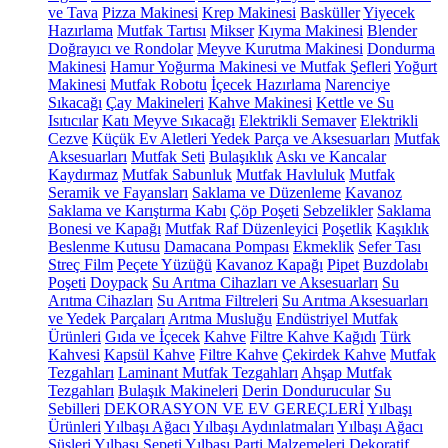
ve Tava
Pizza Makinesi
Krep Makinesi
Basküller
Yiyecek
Hazırlama
Mutfak Tartısı
Mikser
Kıyma Makinesi
Blender
Doğrayıcı ve Rondolar
Meyve Kurutma Makinesi
Dondurma
Makinesi
Hamur Yoğurma Makinesi ve Mutfak Şefleri
Yoğurt
Makinesi
Mutfak Robotu
İçecek Hazırlama
Narenciye
Sıkacağı
Çay Makineleri
Kahve Makinesi
Kettle ve Su
Isıtıcılar
Katı Meyve Sıkacağı
Elektrikli Semaver
Elektrikli
Cezve
Küçük Ev Aletleri Yedek Parça ve Aksesuarları
Mutfak
Aksesuarları
Mutfak Seti
Bulaşıklık
Askı ve Kancalar
Kaydırmaz
Mutfak Sabunluk
Mutfak Havluluk
Mutfak
Seramik ve Fayansları
Saklama ve Düzenleme
Kavanoz
Saklama ve Karıştırma Kabı
Çöp Poşeti
Sebzelikler
Saklama
Bonesi ve Kapağı
Mutfak Raf Düzenleyici
Poşetlik
Kaşıklık
Beslenme Kutusu
Damacana Pompası
Ekmeklik
Sefer Tası
Streç Film
Peçete Yüzüğü
Kavanoz Kapağı
Pipet
Buzdolabı
Poşeti
Doypack
Su Arıtma Cihazları ve Aksesuarları
Su
Arıtma Cihazları
Su Arıtma Filtreleri
Su Arıtma Aksesuarları
ve Yedek Parçaları
Arıtma Musluğu
Endüstriyel Mutfak
Ürünleri
Gıda ve İçecek
Kahve
Filtre Kahve Kağıdı
Türk
Kahvesi
Kapsül Kahve
Filtre Kahve
Çekirdek Kahve
Mutfak
Tezgahları
Laminant Mutfak Tezgahları
Ahşap Mutfak
Tezgahları
Bulaşık Makineleri
Derin Dondurucular
Su
Sebilleri
DEKORASYON VE EV GEREÇLERİ
Yılbaşı
Ürünleri
Yılbaşı Ağacı
Yılbaşı Aydınlatmaları
Yılbaşı Ağacı
Süsleri
Yılbaşı Sepeti
Yılbaşı Parti Malzemeleri
Dekoratif