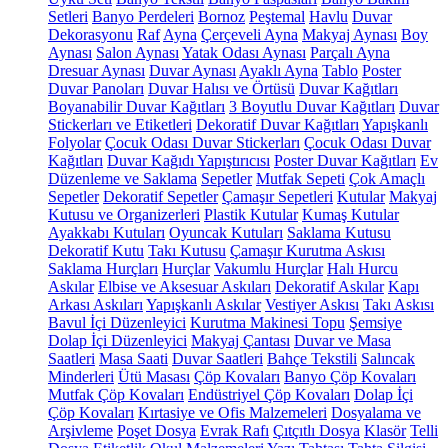
Setleri
Banyo Perdeleri
Bornoz
Peştemal
Havlu
Duvar
Dekorasyonu
Raf
Ayna
Çerçeveli Ayna
Makyaj Aynası
Boy
Aynası
Salon Aynası
Yatak Odası Aynası
Parçalı Ayna
Dresuar Aynası
Duvar Aynası
Ayaklı Ayna
Tablo
Poster
Duvar Panoları
Duvar Halısı ve Örtüsü
Duvar Kağıtları
Boyanabilir Duvar Kağıtları
3 Boyutlu Duvar Kağıtları
Duvar
Stickerları ve Etiketleri
Dekoratif Duvar Kağıtları
Yapışkanlı
Folyolar
Çocuk Odası Duvar Stickerları
Çocuk Odası Duvar
Kağıtları
Duvar Kağıdı Yapıştırıcısı
Poster Duvar Kağıtları
Ev
Düzenleme ve Saklama
Sepetler
Mutfak Sepeti
Çok Amaçlı
Sepetler
Dekoratif Sepetler
Çamaşır Sepetleri
Kutular
Makyaj
Kutusu ve Organizerleri
Plastik Kutular
Kumaş Kutular
Ayakkabı Kutuları
Oyuncak Kutuları
Saklama Kutusu
Dekoratif Kutu
Takı Kutusu
Çamaşır Kurutma Askısı
Saklama Hurçları
Hurçlar
Vakumlu Hurçlar
Halı Hurcu
Askılar
Elbise ve Aksesuar Askıları
Dekoratif Askılar
Kapı
Arkası Askıları
Yapışkanlı Askılar
Vestiyer Askısı
Takı Askısı
Bavul İçi Düzenleyici
Kurutma Makinesi Topu
Şemsiye
Dolap İçi Düzenleyici
Makyaj Çantası
Duvar ve Masa
Saatleri
Masa Saati
Duvar Saatleri
Bahçe Tekstili
Salıncak
Minderleri
Ütü Masası
Çöp Kovaları
Banyo Çöp Kovaları
Mutfak Çöp Kovaları
Endüstriyel Çöp Kovaları
Dolap İçi
Çöp Kovaları
Kırtasiye ve Ofis Malzemeleri
Dosyalama ve
Arşivleme
Poşet Dosya
Evrak Rafı
Çıtçıtlı Dosya
Klasör
Telli