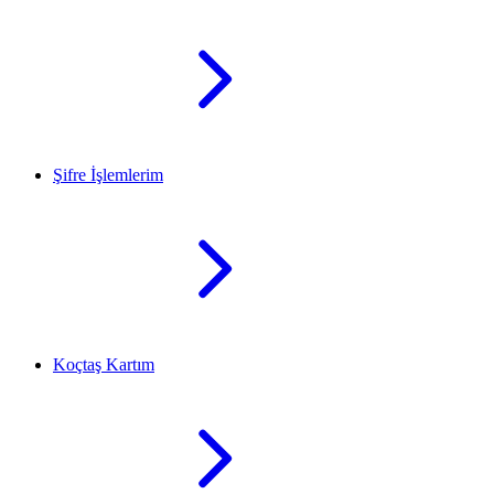
Şifre İşlemlerim
Koçtaş Kartım