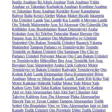
İngiliz Anahtarı
İki Ağızlı Anahtar
Tork Anahtarı
Yıldız
Anahtar ve Takımları
Kurbağcık Anahtarı
Kombine Anahtar
ve Takımları
Boru Anahtarı
Keskiler
Keser
Kargaburun
Balyoz
Balta
Kesici Aletler
Makas
Maket Bıçağı
Iskarpela
Oto Ürünleri
Lastik
Yaz Lastiği
Kış Lastiği
4 Mevsim Lastik
Oto Teknik Malzemeler
Araç İçi Aksesuar
Oto Güneşlik
Oto
Küllükler
Araç Buzdolapları
Bagaj Düzenleyici
Araba
Kokuları
Araç İçi Telefon Tutucular
Bagaj Havuzu
Oto
Paspası
Araç İçi Kamera
Oto Multimedya ve Görüntü
Sistemleri
Oto Bakım Temizlik Ürünleri
Basınçlı Yıkama
Makineleri
Tampon Parlatıcı ve Temizleyiciler
Torpido
Temizlik ve Bakım Ürünleri
Oto Şampuan
Oto Cila ve
Parlatıcı Ürünleri
Polyester Macun
Oto Cam Bakım Ürünleri
ve Temizleyiciler
Mikrofiber Bez
Araç Temizlik Seti
Araç
Boyaları
Araç Süpürgeleri
Araba Çizik Giderici
Motor
Temizleyici ve Bakım Ürünleri
Radyatör Temizleyiciler
Oto
Koltuk Kılıfı
Lastik Ekipmanları
Hava Kompresörü
Bijon
Anahtarı
Sibop ve Sibop Kapağı
Lastik Tamir Kiti
Kriko
Yağ
Motor Katkıları
Hidrolik Yağlar
Motor Yağı
Motor Yağı
Katkısı
Gres Yağı
Yakıt Katkısı
Şanzıman Yağı ve Katkısı
Akü ve Akü Aksesuarları
Akü
Akü Şarj Cihazları
Akü
Takviye Kablosu
Araç Dış Aksesuar
Plaka Aksesuarları
Silecek
Yan ve Tavan Çıtaları
Tampon Aksesuarları
Trafik
Setleri
Oto Brandaları
Vinç ve Vinç Aksesuarları
Jant ve Jant
Kapağı
Trafik Ürünleri
Oto Projektör
Diğer Trafik Ürünleri