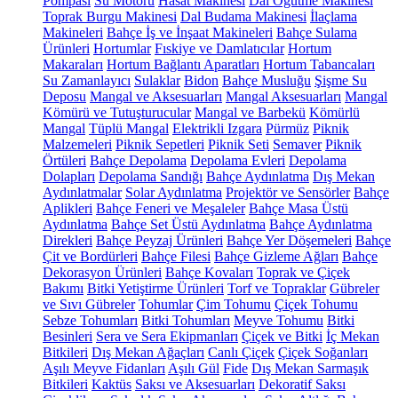
Pompası
Su Motoru
Hasat Makinesi
Dal Öğütme Makinesi
Toprak Burgu Makinesi
Dal Budama Makinesi
İlaçlama
Makineleri
Bahçe İş ve İnşaat Makineleri
Bahçe Sulama
Ürünleri
Hortumlar
Fıskiye ve Damlatıcılar
Hortum
Makaraları
Hortum Bağlantı Aparatları
Hortum Tabancaları
Su Zamanlayıcı
Sulaklar
Bidon
Bahçe Musluğu
Şişme Su
Deposu
Mangal ve Aksesuarları
Mangal Aksesuarları
Mangal
Kömürü ve Tutuşturucular
Mangal ve Barbekü
Kömürlü
Mangal
Tüplü Mangal
Elektrikli Izgara
Pürmüz
Piknik
Malzemeleri
Piknik Sepetleri
Piknik Seti
Semaver
Piknik
Örtüleri
Bahçe Depolama
Depolama Evleri
Depolama
Dolapları
Depolama Sandığı
Bahçe Aydınlatma
Dış Mekan
Aydınlatmalar
Solar Aydınlatma
Projektör ve Sensörler
Bahçe
Aplikleri
Bahçe Feneri ve Meşaleler
Bahçe Masa Üstü
Aydınlatma
Bahçe Set Üstü Aydınlatma
Bahçe Aydınlatma
Direkleri
Bahçe Peyzaj Ürünleri
Bahçe Yer Döşemeleri
Bahçe
Çit ve Bordürleri
Bahçe Filesi
Bahçe Gizleme Ağları
Bahçe
Dekorasyon Ürünleri
Bahçe Kovaları
Toprak ve Çiçek
Bakımı
Bitki Yetiştirme Ürünleri
Torf ve Topraklar
Gübreler
ve Sıvı Gübreler
Tohumlar
Çim Tohumu
Çiçek Tohumu
Sebze Tohumları
Bitki Tohumları
Meyve Tohumu
Bitki
Besinleri
Sera ve Sera Ekipmanları
Çiçek ve Bitki
İç Mekan
Bitkileri
Dış Mekan Ağaçları
Canlı Çiçek
Çiçek Soğanları
Aşılı Meyve Fidanları
Aşılı Gül
Fide
Dış Mekan Sarmaşık
Bitkileri
Kaktüs
Saksı ve Aksesuarları
Dekoratif Saksı