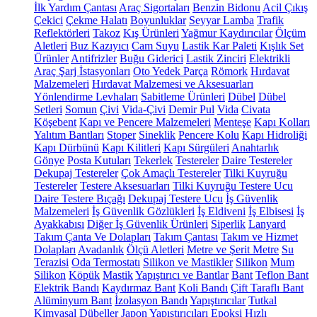
İlk Yardım Çantası
Araç Sigortaları
Benzin Bidonu
Acil Çıkış
Çekici
Çekme Halatı
Boyunluklar
Seyyar Lamba
Trafik
Reflektörleri
Takoz
Kış Ürünleri
Yağmur Kaydırıcılar
Ölçüm
Aletleri
Buz Kazıyıcı
Cam Suyu
Lastik Kar Paleti
Kışlık Set
Ürünler
Antifrizler
Buğu Giderici
Lastik Zinciri
Elektrikli
Araç Şarj İstasyonları
Oto Yedek Parça
Römork
Hırdavat
Malzemeleri
Hırdavat Malzemesi ve Aksesuarları
Yönlendirme Levhaları
Sabitleme Ürünleri
Dübel
Dübel
Setleri
Somun
Çivi
Vida-Çivi
Demir Pul
Vida
Civata
Köşebent
Kapı ve Pencere Malzemeleri
Menteşe
Kapı Kolları
Yalıtım Bantları
Stoper
Sineklik
Pencere Kolu
Kapı Hidroliği
Kapı Dürbünü
Kapı Kilitleri
Kapı Sürgüleri
Anahtarlık
Gönye
Posta Kutuları
Tekerlek
Testereler
Daire Testereler
Dekupaj Testereler
Çok Amaçlı Testereler
Tilki Kuyruğu
Testereler
Testere Aksesuarları
Tilki Kuyruğu Testere Ucu
Daire Testere Bıçağı
Dekupaj Testere Ucu
İş Güvenlik
Malzemeleri
İş Güvenlik Gözlükleri
İş Eldiveni
İş Elbisesi
İş
Ayakkabısı
Diğer İş Güvenlik Ürünleri
Siperlik
Lanyard
Takım Çanta Ve Dolapları
Takım Çantası
Takım ve Hizmet
Dolapları
Avadanlık
Ölçü Aletleri
Metre ve Şerit Metre
Su
Terazisi
Oda Termostatı
Silikon ve Mastikler
Silikon
Mum
Silikon
Köpük
Mastik
Yapıştırıcı ve Bantlar
Bant
Teflon Bant
Elektrik Bandı
Kaydırmaz Bant
Koli Bandı
Çift Taraflı Bant
Alüminyum Bant
İzolasyon Bandı
Yapıştırıcılar
Tutkal
Kimyasal Dübeller
Japon Yapıştırıcıları
Epoksi
Hızlı