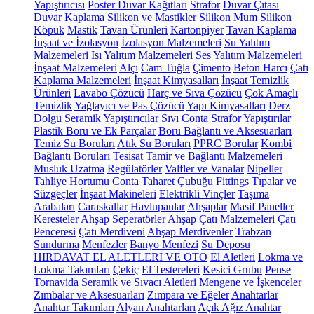
Yapıştırıcısı
Poster Duvar Kağıtları
Strafor
Duvar Çıtası
Duvar Kaplama
Silikon ve Mastikler
Silikon
Mum Silikon
Köpük
Mastik
Tavan Ürünleri
Kartonpiyer
Tavan Kaplama
İnşaat ve İzolasyon
İzolasyon Malzemeleri
Su Yalıtım
Malzemeleri
Isı Yalıtım Malzemeleri
Ses Yalıtım Malzemeleri
İnşaat Malzemeleri
Alçı
Cam Tuğla
Çimento
Beton Harcı
Çatı
Kaplama Malzemeleri
İnşaat Kimyasalları
İnşaat Temizlik
Ürünleri
Lavabo Çözücü
Harç ve Sıva Çözücü
Çok Amaçlı
Temizlik
Yağlayıcı ve Pas Çözücü
Yapı Kimyasalları
Derz
Dolgu
Seramik Yapıştırıcılar
Sıvı Conta
Strafor Yapıştırılar
Plastik Boru ve Ek Parçalar
Boru Bağlantı ve Aksesuarları
Temiz Su Boruları
Atık Su Boruları
PPRC Borular
Kombi
Bağlantı Boruları
Tesisat Tamir ve Bağlantı Malzemeleri
Musluk Uzatma
Regülatörler
Valfler ve Vanalar
Nipeller
Tahliye Hortumu
Conta
Taharet Çubuğu
Fittings
Tıpalar ve
Süzgeçler
İnşaat Makineleri
Elektrikli Vinçler
Taşıma
Arabaları
Caraskallar
Havlupanlar
Ahşaplar
Masif Paneller
Keresteler
Ahşap Seperatörler
Ahşap Çatı Malzemeleri
Çatı
Penceresi
Çatı Merdiveni
Ahşap Merdivenler
Trabzan
Sundurma
Menfezler
Banyo Menfezi
Su Deposu
HIRDAVAT EL ALETLERİ VE OTO
El Aletleri
Lokma ve
Lokma Takımları
Çekiç
El Testereleri
Kesici Grubu
Pense
Tornavida
Seramik ve Sıvacı Aletleri
Mengene ve İşkenceler
Zımbalar ve Aksesuarları
Zımpara ve Eğeler
Anahtarlar
Anahtar Takımları
Alyan Anahtarları
Açık Ağız Anahtar