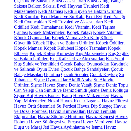
Çiçeklik ve Saksılık
Saksı Aksesuarları
Saksı Altlığı
Bahçe
Saksısı
Balkon Saksısı
Evcil Hayvan Ürünleri
Kedi
Malzemeleri
Kedi Maması
Kedi Hijyen ve Bakım Ürünleri
Kedi Kumları
Kedi Mama ve Su Kabı
Kedi Evi
Kedi Yatağı
Kedi Oyuncakları
Kedi Tuvaleti ve Aksesuarları
Kedi
Ödülleri
Kedi Tırmalaması
Kedi Vitamini
Kedi Taşıma
Çantası
Köpek Malzemeleri
Köpek Yatağı
Köpek Vitamini
Köpek Oyuncakları
Köpek Mama ve Su Kabı
Köpek
Güvenlik
Köpek Hijyen ve Bakım Ürünleri
Köpek Ödülleri
Köpek Maması
Köpek Kulübesi
Köpek Tasmaları
Köpek
Elbisesi
Köpek Kafesi
Kümesler
Kuş Malzemeleri
Kuş Sağlık
ve Bakım Ürünleri
Kuş Kafesleri ve Aksesuarları
Kuş Yemi
Kuş Suluk ve Yemlikleri
Çocuk Bahçe Oyuncakları
Kaydırak
ve Salıncak
Oyun Evleri
Çocuk Bahçe Sandalyeleri
Çocuk
Bahçe Masaları
Uçurtma
Çocuk Scooter
Çocuk Kaykay
Su
Tabancası
Şişme Oyuncaklar
Akülü Araba
Su Aktivite
Ürünleri
Şişme Havuz
Şişme Deniz Yatağı
Şişme Deniz Topu
Can Yeleği
Can Simidi ve Deniz Simidi
Şişme Deniz Kolluğu
Şişme Bot
Havuz Bonesi
Kano
Havuz Malzemeleri
Havuz
Yapı Malzemeleri
Nozul
Havuz Kenar Izgarası
Havuz Filtresi
Havuz Örtü Sistemleri
Su Perdesi
Havuz Dip Süzgeç
Havuz
ve Dozaj Pompası
Havuz Kimyasalları
Havuz Temizlik
Ekipmanları
Havuz Süpürge Hortumu
Havuz Kepçesi
Havuz
Robotu
Havuz Süpürgesi ve Fırçası
Havuz Merdiveni
Havuz
Duşu ve Masaj Jeti
Havuz Aydınlatma ve Isıtma
Havuz