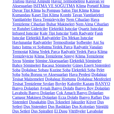
Trafosu
Havuz Ampulü
Havuz Termometresi
Karavan ve
Aksesuarları
ISITMA VE SOĞUTMA
Klima
Portatif Klima
Duvar Tipi Klima
Isı Pompası
Salon Tipi Klima
Klima
Kumandası
Kaset Tipi Klima
Kombi
Tavan Vantilatörleri
Vantilatörler
Hava Temizleyiciler
Nem Cihazları
Hava
Temizleme Cihazları
Buhar Makineleri
Nem Alma Cihazları
ve Rutubet Gidericiler
Elektrikli Isıtıcılar
Quartz Isıtıcılar
Infrared Isıtıcılar
Kule Tipi Isıtıcılar
Yağlı Radyatör
Fanlı
Isıtıcılar
Elektrikli Radyatörler
Dış Mekan Isıtıcılar
Havlupanlar
Radyatörler
Termosifonlar
Şofbenler
Ani Su
Isıtıcı
Isıtma ve Soğutma Yedek Parça
Radyatör Vanaları
Termostat
Klima Yedek Parça
Radyatör Yedek Parça
Klima
Temizleyicisi
Klima Temizleme Spreyi
Klima Temizleme
Sıvısı
Şömine
Şömine Aksesuarları
Elektrikli Şömineler
Bahçe Şömineleri
Bacasız Şömineler
Güneş Enerji Sistemleri
Soba
Doğalgaz Sobası
Kuzine Soba
Elektrikli Soba
Pelet
Soba
Soba Borusu ve Aksesuarları
Hava Perdesi
Doğalgaz
Tesisat Malzemeleri
Doğalgaz Hortumu
Doğalgaz Menfezleri
Tesisat Temizleme Sıvıları
Boyler
Kalorifer Kazanı
BANYO
Banyo Dolapları
Aynalı Banyo Dolabı
Banyo Boy Dolapları
Lavabolu Banyo Dolapları
Çok Amaçlı Banyo Dolapları
Çamaşır Makinesi Dolapları
Ecza Dolabı
Banyo Rafları
Duş
Sistemleri
Duşakabin
Duş Tekneleri
Jakuziler
Küvet
Duş
Setleri
Duş Sistemleri
Duş Başlıkları
Duş Kolonları
Sürgülü
Duş Setleri
Duş Spiralleri
El Duşu
Vitrifiyeler
Lavabolar