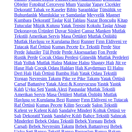
Objeler
Fotoğraf Çerçevesi
Mum
Vazolar
Yapay Çiçekler
Dekoratif Tabak ve Kaseler
Biblo
Şaraplıklar
Tütsülük ve
Buhurdanlık
Mumluklar ve Şamdanlar
Meyvelik
Magnet
Kumbara
Dekoratif Taşlar
Kül Tablası
Nazar Boncuğu
Kitap
Tutucular
Müzik Kutusu
Yatak Tepsisi
Kokulu Taşlar
Ahşap
Dekorasyon Ürünleri
Duvar Süsleri
Cansız Manken
Mutfak
Tekstili
Amerikan Servis
Masa Örtüleri
Mutfak Önlüğü
Mutfak Havlusu ve Kurulama Bezi
Runner
Fırın Eldiveni ve
Tutacak
Raf Örtüsü
Kumaş Peçete
Ev Tekstili
Perde
Stor
Perde
Jaluziler
Tül Perde
Perde Aksesuarları
Fon Perde
Rustik Perde
Çocuk Odası Perdesi
Güneşlik
Mutfak Perdeleri
Halı
Yolluk
Mutfak Halısı
Makine Halısı
Shaggy Halı
Jüt ve
Hasır Halı
Çocuk Odası Halıları
Halı Kaydırmazı
El Halısı
Deri Halı
Halı Örtüsü
Bambu Halı
Yatak Odası Tekstili
Yorgan
Nevresim Takımı
Pike ve Pike Takımı
Yatak Örtüsü
Çarşaf
Battaniye
Yatak Alezi & Koruyucusu
Yastık
Yastık
Kılıfı
Uyku Seti
Yastık Alezi
Paspaslar
Mutfak Tekstili
Amerikan Servis
Masa Örtüleri
Mutfak Önlüğü
Mutfak
Havlusu ve Kurulama Bezi
Runner
Fırın Eldiveni ve Tutacak
Raf Örtüsü
Kumaş Peçete
Kilim
Seccade
Salon Tekstili
Kırlent ve Kırlent Kılıfı
Sandalye Minderi
Koltuk Örtüsü ve
Şalı
Dekoratif Yastık
Sandalye Kılıfı
Bahçe Tekstili
Salıncak
Minderleri
Bebek Odası Tekstili
Bebek Yorganı
Bebek
Çarşafı
Bebek Nevresim Takımı
Bebek Battaniyesi
Bebek
Uyku Seti
Banyo Tekstil
Banyo Paspasları
Banyo Bakım