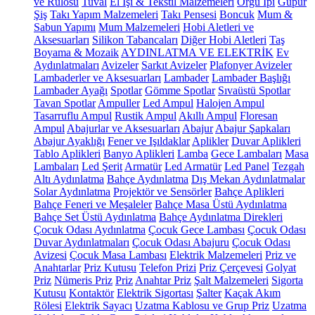
ve Rulosu
Tuval
El İşi & Tekstil Malzemeleri
Örgü İpi
Güpür
Şiş
Takı Yapım Malzemeleri
Takı Pensesi
Boncuk
Mum &
Sabun Yapımı
Mum Malzemeleri
Hobi Aletleri ve
Aksesuarları
Silikon Tabancaları
Diğer Hobi Aletleri
Taş
Boyama & Mozaik
AYDINLATMA VE ELEKTRİK
Ev
Aydınlatmaları
Avizeler
Sarkıt Avizeler
Plafonyer Avizeler
Lambaderler ve Aksesuarları
Lambader
Lambader Başlığı
Lambader Ayağı
Spotlar
Gömme Spotlar
Sıvaüstü Spotlar
Tavan Spotlar
Ampuller
Led Ampul
Halojen Ampul
Tasarruflu Ampul
Rustik Ampul
Akıllı Ampul
Floresan
Ampul
Abajurlar ve Aksesuarları
Abajur
Abajur Şapkaları
Abajur Ayaklığı
Fener ve Işıldaklar
Aplikler
Duvar Aplikleri
Tablo Aplikleri
Banyo Aplikleri
Lamba
Gece Lambaları
Masa
Lambaları
Led Şerit
Armatür
Led Armatür
Led Panel
Tezgah
Altı Aydınlatma
Bahçe Aydınlatma
Dış Mekan Aydınlatmalar
Solar Aydınlatma
Projektör ve Sensörler
Bahçe Aplikleri
Bahçe Feneri ve Meşaleler
Bahçe Masa Üstü Aydınlatma
Bahçe Set Üstü Aydınlatma
Bahçe Aydınlatma Direkleri
Çocuk Odası Aydınlatma
Çocuk Gece Lambası
Çocuk Odası
Duvar Aydınlatmaları
Çocuk Odası Abajuru
Çocuk Odası
Avizesi
Çocuk Masa Lambası
Elektrik Malzemeleri
Priz ve
Anahtarlar
Priz Kutusu
Telefon Prizi
Priz Çerçevesi
Golyat
Priz
Nümeris Priz
Priz
Anahtar Priz
Şalt Malzemeleri
Sigorta
Kutusu
Kontaktör
Elektrik Sigortası
Şalter
Kaçak Akım
Rölesi
Elektrik Sayacı
Uzatma Kablosu ve Grup Priz
Uzatma