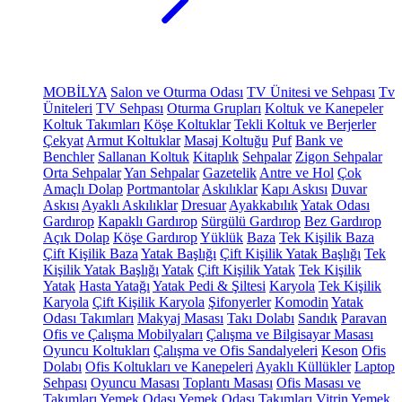
MOBİLYA
Salon ve Oturma Odası
TV Ünitesi ve Sehpası
Tv
Üniteleri
TV Sehpası
Oturma Grupları
Koltuk ve Kanepeler
Koltuk Takımları
Köşe Koltuklar
Tekli Koltuk ve Berjerler
Çekyat
Armut Koltuklar
Masaj Koltuğu
Puf
Bank ve
Benchler
Sallanan Koltuk
Kitaplık
Sehpalar
Zigon Sehpalar
Orta Sehpalar
Yan Sehpalar
Gazetelik
Antre ve Hol
Çok
Amaçlı Dolap
Portmantolar
Askılıklar
Kapı Askısı
Duvar
Askısı
Ayaklı Askılıklar
Dresuar
Ayakkabılık
Yatak Odası
Gardırop
Kapaklı Gardırop
Sürgülü Gardırop
Bez Gardırop
Açık Dolap
Köşe Gardırop
Yüklük
Baza
Tek Kişilik Baza
Çift Kişilik Baza
Yatak Başlığı
Çift Kişilik Yatak Başlığı
Tek
Kişilik Yatak Başlığı
Yatak
Çift Kişilik Yatak
Tek Kişilik
Yatak
Hasta Yatağı
Yatak Pedi & Şiltesi
Karyola
Tek Kişilik
Karyola
Çift Kişilik Karyola
Şifonyerler
Komodin
Yatak
Odası Takımları
Makyaj Masası
Takı Dolabı
Sandık
Paravan
Ofis ve Çalışma Mobilyaları
Çalışma ve Bilgisayar Masası
Oyuncu Koltukları
Çalışma ve Ofis Sandalyeleri
Keson
Ofis
Dolabı
Ofis Koltukları ve Kanepeleri
Ayaklı Küllükler
Laptop
Sehpası
Oyuncu Masası
Toplantı Masası
Ofis Masası ve
Takımları
Yemek Odası
Yemek Odası Takımları
Vitrin
Yemek