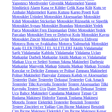
Yapıştırıcı
Merdivenler
Güvenlik Malzemeleri
Yangın
Söndürücü
Alarm
Kasa ve Kilitler
Çelik Kasa
Kilit
Kutu ve
Ambalaj Malzemeleri
Kargo Kutusu
Kargo Poşeti
Koli
Motosiklet Ürünleri
Motorsiklet Aksesuarları
Motosiklet
Kilidi
Motosiklet Stickerları
Motosiklet Rüzgarlık ve Siperlik
Motosiklet Aynası
Motosiklet Brandası
Motorsiklet Yedek
Parça
Motosiklet Fren Ekipmanları
Diğer Motosiklet Yedek
Parçaları
Motosiklet Fren ve Debriyaj Kolu
Motosiklet Kayışı
Motosiklet Zinciri
Motosiklet Giyim
Motorcu Eldiveni
Motorcu Botu ve Ayakkabısı
Motorcu Yağmurluk
Motosiklet
Kaskı
ELEKTRİKLİ EL ALETLERİ
Akülü Vidalamalar
Şarjlı Vidalamalar
Kablolu Vidalamalar
Vidalama Uçları
Matkaplar
Darbeli Matkaplar
Akülü Matkap ve Vidalamalar
Matkap Ucu ve Setleri
Somun Sıkma Makineleri
Darbesiz
Matkaplar
Manyetik Matkap
Sütunlu Matkap
Matkap Tezgahı
Kırıcılar ve Deliciler
Zımpara ve Polisaj
Zımpara Makineleri
Polisaj Makineleri
Planyalar
Zımpara Kağıdı ve Aksesuarları
Testereler
Daire Testereler
Dekupaj Testereler
Çok Amaçlı
Testereler
Tilki Kuyruğu Testereler
Testere Aksesuarları
Tilki
Kuyruğu Testere Ucu
Daire Testere Bıçağı
Dekupaj Testere
Ucu
Bahçe Makineleri
Çapalama Makinesi
Tırpan
Çit
Budama Makinesi
Hidrofor
Yaprak Toplama Makinesi
Motorlu Testere
Elektrikli Testereler
Benzinli Testereler
Testere Zincirleri ve Yağları
Çim Biçme Makinesi
Benzinli
Çim Biçme Makinesi
Elektrikli Çim Biçme Makinesi
Kenar