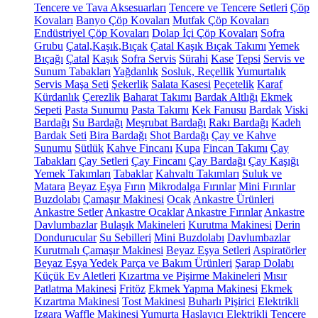
Tencere ve Tava Aksesuarları
Tencere ve Tencere Setleri
Çöp
Kovaları
Banyo Çöp Kovaları
Mutfak Çöp Kovaları
Endüstriyel Çöp Kovaları
Dolap İçi Çöp Kovaları
Sofra
Grubu
Çatal,Kaşık,Bıçak
Çatal Kaşık Bıçak Takımı
Yemek
Bıçağı
Çatal
Kaşık
Sofra Servis
Sürahi
Kase
Tepsi
Servis ve
Sunum Tabakları
Yağdanlık
Sosluk, Reçellik
Yumurtalık
Servis Maşa Seti
Şekerlik
Salata Kasesi
Peçetelik
Karaf
Kürdanlık
Çerezlik
Baharat Takımı
Bardak Altlığı
Ekmek
Sepeti
Pasta Sunumu
Pasta Takımı
Kek Fanusu
Bardak
Viski
Bardağı
Su Bardağı
Meşrubat Bardağı
Rakı Bardağı
Kadeh
Bardak Seti
Bira Bardağı
Shot Bardağı
Çay ve Kahve
Sunumu
Sütlük
Kahve Fincanı
Kupa
Fincan Takımı
Çay
Tabakları
Çay Setleri
Çay Fincanı
Çay Bardağı
Çay Kaşığı
Yemek Takımları
Tabaklar
Kahvaltı Takımları
Suluk ve
Matara
Beyaz Eşya
Fırın
Mikrodalga Fırınlar
Mini Fırınlar
Buzdolabı
Çamaşır Makinesi
Ocak
Ankastre Ürünleri
Ankastre Setler
Ankastre Ocaklar
Ankastre Fırınlar
Ankastre
Davlumbazlar
Bulaşık Makineleri
Kurutma Makinesi
Derin
Dondurucular
Su Sebilleri
Mini Buzdolabı
Davlumbazlar
Kurutmalı Çamaşır Makinesi
Beyaz Eşya Setleri
Aspiratörler
Beyaz Eşya Yedek Parça ve Bakım Ürünleri
Şarap Dolabı
Küçük Ev Aletleri
Kızartma ve Pişirme Makineleri
Mısır
Patlatma Makinesi
Fritöz
Ekmek Yapma Makinesi
Ekmek
Kızartma Makinesi
Tost Makinesi
Buharlı Pişirici
Elektrikli
Izgara
Waffle Makinesi
Yumurta Haşlayıcı
Elektrikli Tencere