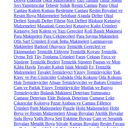
Dosya
Etiketlik
Okul Malzemeleri
Yazı Tahtası
Tahta Silgisi
Sıvı Yapıştırıcılar
Tebeşir
Suluk
Resim Çantası
Pano
Okul
Çantası
Kalem Kutusu
Beslenme Çantası
Resim Boyaları ve
Resim Boya Malzemeleri
Selobant
Ajanda
Defter
Okul
Defteri
Spiralli Defter
Fihrist
Not Defteri
Bloknot
Kırtasiye
Malzemeleri
Masaüstü Gereçleri
Kırtasiye Kağıt Ürünleri
Kırtasiye Seti
Kalem ve Yazı Gereçleri
Koli Bandı Makinesi
Para Makineleri
Para Çekmeceleri
Para Sayma Makineleri
Ofis Sarf Ürünleri
Evrak İmha Makineleri
Laminasyon
Makineleri
Barkod Okuyucu
Temizlik Gereçleri ve
Ekipmanları
Temizlik Eldiveni
Temizlik Kovası
Temizlik,
Ovma Teli
Tüy Toplama Ürünleri
Faraş
Çekpas
Fırça ve
Süpürge
Temizlik Bezleri
Temizlik Süngeri
Paspas ve Mop
Kâğıt Havlu
Tuvalet Kağıdı
Islak Mendil
Ev Temizlik
Malzemeleri
Tuvalet Temizleyici
Yüzey Temizleyiciler
Yağ,
Kireç ve Pas Çözücüler
Çubuklu Oda Kokusu
Oda Kokusu
Halı Temizleyiciler
Ahşap Temizleyiciler ve Bakım Ürünleri
Cam ve Parlak Yüzey Temizleyiciler
Mutfak ve Banyo
Temizleyiciler
Bulaşık Makinesi Deterjanı
Yumuşatıcı
Çamaşır Deterjanı
Elde Bulaşık Deterjanı
Çamaşır Leke
Çıkarıcılar
Kolonya
Pazar Arabası ve Çantası
Eğlence
Ürünleri
Parti Malzemeleri
Puzzle
Hobi Malzemeleri
Hobi
Boya ve Resim Malzemeleri
Ahşap Boyaları
Akrilik Boyalar
Sulu Boya
Yağlı Boya Seti
Eskitme Boyası
Cam ve Seramik
Boyaları
Metalik Boya
Şövale
Kumaş Boyaları
Resim Fırçası