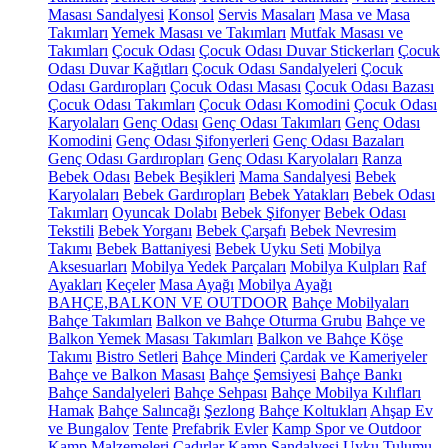
Masası Sandalyesi
Konsol
Servis Masaları
Masa ve Masa
Takımları
Yemek Masası ve Takımları
Mutfak Masası ve
Takımları
Çocuk Odası
Çocuk Odası Duvar Stickerları
Çocuk
Odası Duvar Kağıtları
Çocuk Odası Sandalyeleri
Çocuk
Odası Gardıropları
Çocuk Odası Masası
Çocuk Odası Bazası
Çocuk Odası Takımları
Çocuk Odası Komodini
Çocuk Odası
Karyolaları
Genç Odası
Genç Odası Takımları
Genç Odası
Komodini
Genç Odası Şifonyerleri
Genç Odası Bazaları
Genç Odası Gardıropları
Genç Odası Karyolaları
Ranza
Bebek Odası
Bebek Beşikleri
Mama Sandalyesi
Bebek
Karyolaları
Bebek Gardıropları
Bebek Yatakları
Bebek Odası
Takımları
Oyuncak Dolabı
Bebek Şifonyer
Bebek Odası
Tekstili
Bebek Yorganı
Bebek Çarşafı
Bebek Nevresim
Takımı
Bebek Battaniyesi
Bebek Uyku Seti
Mobilya
Aksesuarları
Mobilya Yedek Parçaları
Mobilya Kulpları
Raf
Ayakları
Keçeler
Masa Ayağı
Mobilya Ayağı
BAHÇE,BALKON VE OUTDOOR
Bahçe Mobilyaları
Bahçe Takımları
Balkon ve Bahçe Oturma Grubu
Bahçe ve
Balkon Yemek Masası Takımları
Balkon ve Bahçe Köşe
Takımı
Bistro Setleri
Bahçe Minderi
Çardak ve Kameriyeler
Bahçe ve Balkon Masası
Bahçe Şemsiyesi
Bahçe Bankı
Bahçe Sandalyeleri
Bahçe Sehpası
Bahçe Mobilya Kılıfları
Hamak
Bahçe Salıncağı
Şezlong
Bahçe Koltukları
Ahşap Ev
ve Bungalov
Tente
Prefabrik Evler
Kamp Spor ve Outdoor
Kamp Malzemeleri
Çadırlar
Kamp Sandalyesi
Uyku Tulumu