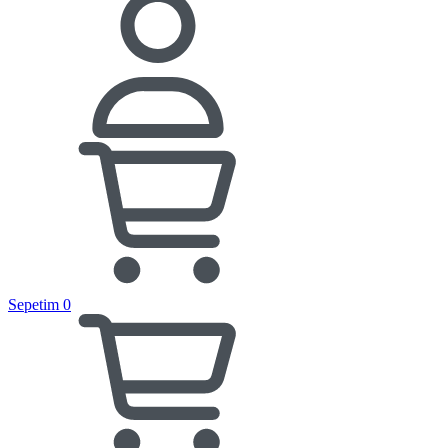
Sepetim
0