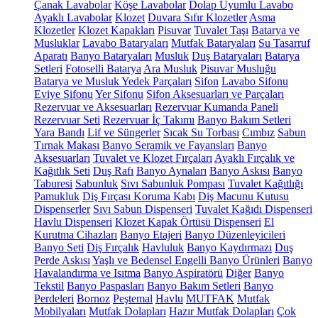
Çanak Lavabolar
Köşe Lavabolar
Dolap Uyumlu Lavabo
Ayaklı Lavabolar
Klozet
Duvara Sıfır Klozetler
Asma
Klozetler
Klozet Kapakları
Pisuvar
Tuvalet Taşı
Batarya ve
Musluklar
Lavabo Bataryaları
Mutfak Bataryaları
Su Tasarruf
Aparatı
Banyo Bataryaları
Musluk
Duş Bataryaları
Batarya
Setleri
Fotoselli Batarya
Ara Musluk
Pisuvar Musluğu
Batarya ve Musluk Yedek Parçaları
Sifon
Lavabo Sifonu
Eviye Sifonu
Yer Sifonu
Sifon Aksesuarları ve Parçaları
Rezervuar ve Aksesuarları
Rezervuar Kumanda Paneli
Rezervuar Seti
Rezervuar İç Takımı
Banyo Bakım Setleri
Yara Bandı
Lif ve Süngerler
Sıcak Su Torbası
Cımbız
Sabun
Tırnak Makası
Banyo Seramik ve Fayansları
Banyo
Aksesuarları
Tuvalet ve Klozet Fırçaları
Ayaklı Fırçalık ve
Kağıtlık Seti
Duş Rafı
Banyo Aynaları
Banyo Askısı
Banyo
Taburesi
Sabunluk
Sıvı Sabunluk Pompası
Tuvalet Kağıtlığı
Pamukluk
Diş Fırçası Koruma Kabı
Diş Macunu Kutusu
Dispenserler
Sıvı Sabun Dispenseri
Tuvalet Kağıdı Dispenseri
Havlu Dispenseri
Klozet Kapak Örtüsü Dispenseri
El
Kurutma Cihazları
Banyo Etajeri
Banyo Düzenleyicileri
Banyo Seti
Diş Fırçalık
Havluluk
Banyo Kaydırmazı
Duş
Perde Askısı
Yaşlı ve Bedensel Engelli Banyo Ürünleri
Banyo
Havalandırma ve Isıtma
Banyo Aspiratörü
Diğer
Banyo
Tekstil
Banyo Paspasları
Banyo Bakım Setleri
Banyo
Perdeleri
Bornoz
Peştemal
Havlu
MUTFAK
Mutfak
Mobilyaları
Mutfak Dolapları
Hazır Mutfak Dolapları
Çok