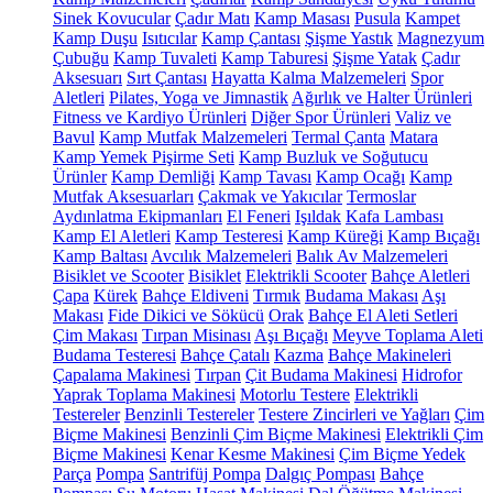
Sinek Kovucular
Çadır Matı
Kamp Masası
Pusula
Kampet
Kamp Duşu
Isıtıcılar
Kamp Çantası
Şişme Yastık
Magnezyum
Çubuğu
Kamp Tuvaleti
Kamp Taburesi
Şişme Yatak
Çadır
Aksesuarı
Sırt Çantası
Hayatta Kalma Malzemeleri
Spor
Aletleri
Pilates, Yoga ve Jimnastik
Ağırlık ve Halter Ürünleri
Fitness ve Kardiyo Ürünleri
Diğer Spor Ürünleri
Valiz ve
Bavul
Kamp Mutfak Malzemeleri
Termal Çanta
Matara
Kamp Yemek Pişirme Seti
Kamp Buzluk ve Soğutucu
Ürünler
Kamp Demliği
Kamp Tavası
Kamp Ocağı
Kamp
Mutfak Aksesuarları
Çakmak ve Yakıcılar
Termoslar
Aydınlatma Ekipmanları
El Feneri
Işıldak
Kafa Lambası
Kamp El Aletleri
Kamp Testeresi
Kamp Küreği
Kamp Bıçağı
Kamp Baltası
Avcılık Malzemeleri
Balık Av Malzemeleri
Bisiklet ve Scooter
Bisiklet
Elektrikli Scooter
Bahçe Aletleri
Çapa
Kürek
Bahçe Eldiveni
Tırmık
Budama Makası
Aşı
Makası
Fide Dikici ve Sökücü
Orak
Bahçe El Aleti Setleri
Çim Makası
Tırpan Misinası
Aşı Bıçağı
Meyve Toplama Aleti
Budama Testeresi
Bahçe Çatalı
Kazma
Bahçe Makineleri
Çapalama Makinesi
Tırpan
Çit Budama Makinesi
Hidrofor
Yaprak Toplama Makinesi
Motorlu Testere
Elektrikli
Testereler
Benzinli Testereler
Testere Zincirleri ve Yağları
Çim
Biçme Makinesi
Benzinli Çim Biçme Makinesi
Elektrikli Çim
Biçme Makinesi
Kenar Kesme Makinesi
Çim Biçme Yedek
Parça
Pompa
Santrifüj Pompa
Dalgıç Pompası
Bahçe