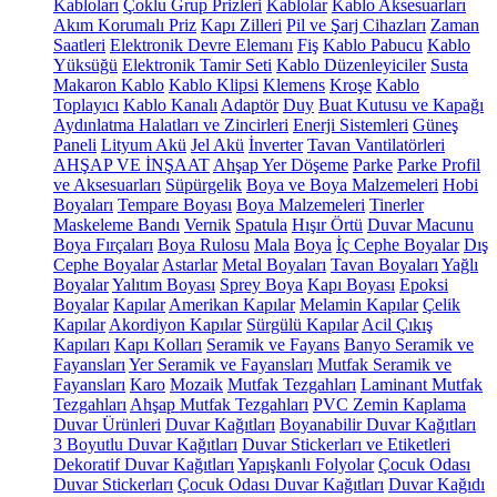
Kabloları
Çoklu Grup Prizleri
Kablolar
Kablo Aksesuarları
Akım Korumalı Priz
Kapı Zilleri
Pil ve Şarj Cihazları
Zaman
Saatleri
Elektronik Devre Elemanı
Fiş
Kablo Pabucu
Kablo
Yüksüğü
Elektronik Tamir Seti
Kablo Düzenleyiciler
Susta
Makaron Kablo
Kablo Klipsi
Klemens
Kroşe
Kablo
Toplayıcı
Kablo Kanalı
Adaptör
Duy
Buat Kutusu ve Kapağı
Aydınlatma Halatları ve Zincirleri
Enerji Sistemleri
Güneş
Paneli
Lityum Akü
Jel Akü
İnverter
Tavan Vantilatörleri
AHŞAP VE İNŞAAT
Ahşap Yer Döşeme
Parke
Parke Profil
ve Aksesuarları
Süpürgelik
Boya ve Boya Malzemeleri
Hobi
Boyaları
Tempare Boyası
Boya Malzemeleri
Tinerler
Maskeleme Bandı
Vernik
Spatula
Hışır Örtü
Duvar Macunu
Boya Fırçaları
Boya Rulosu
Mala
Boya
İç Cephe Boyalar
Dış
Cephe Boyalar
Astarlar
Metal Boyaları
Tavan Boyaları
Yağlı
Boyalar
Yalıtım Boyası
Sprey Boya
Kapı Boyası
Epoksi
Boyalar
Kapılar
Amerikan Kapılar
Melamin Kapılar
Çelik
Kapılar
Akordiyon Kapılar
Sürgülü Kapılar
Acil Çıkış
Kapıları
Kapı Kolları
Seramik ve Fayans
Banyo Seramik ve
Fayansları
Yer Seramik ve Fayansları
Mutfak Seramik ve
Fayansları
Karo
Mozaik
Mutfak Tezgahları
Laminant Mutfak
Tezgahları
Ahşap Mutfak Tezgahları
PVC Zemin Kaplama
Duvar Ürünleri
Duvar Kağıtları
Boyanabilir Duvar Kağıtları
3 Boyutlu Duvar Kağıtları
Duvar Stickerları ve Etiketleri
Dekoratif Duvar Kağıtları
Yapışkanlı Folyolar
Çocuk Odası
Duvar Stickerları
Çocuk Odası Duvar Kağıtları
Duvar Kağıdı