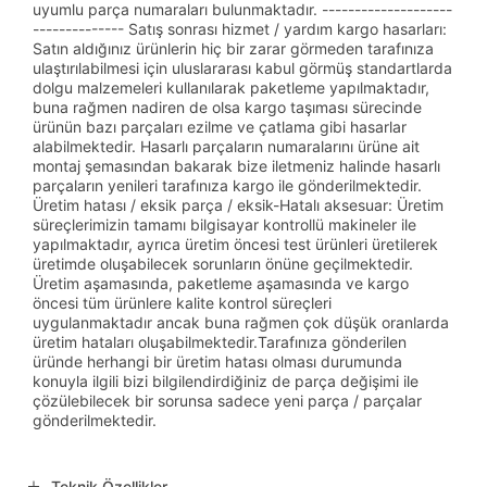
uyumlu parça numaraları bulunmaktadır. --------------------
-------------- Satış sonrası hizmet / yardım kargo hasarları:
Satın aldığınız ürünlerin hiç bir zarar görmeden tarafınıza
ulaştırılabilmesi için uluslararası kabul görmüş standartlarda
dolgu malzemeleri kullanılarak paketleme yapılmaktadır,
buna rağmen nadiren de olsa kargo taşıması sürecinde
ürünün bazı parçaları ezilme ve çatlama gibi hasarlar
alabilmektedir. Hasarlı parçaların numaralarını ürüne ait
montaj şemasından bakarak bize iletmeniz halinde hasarlı
parçaların yenileri tarafınıza kargo ile gönderilmektedir.
Üretim hatası / eksik parça / eksik-Hatalı aksesuar: Üretim
süreçlerimizin tamamı bilgisayar kontrollü makineler ile
yapılmaktadır, ayrıca üretim öncesi test ürünleri üretilerek
üretimde oluşabilecek sorunların önüne geçilmektedir.
Üretim aşamasında, paketleme aşamasında ve kargo
öncesi tüm ürünlere kalite kontrol süreçleri
uygulanmaktadır ancak buna rağmen çok düşük oranlarda
üretim hataları oluşabilmektedir.Tarafınıza gönderilen
üründe herhangi bir üretim hatası olması durumunda
konuyla ilgili bizi bilgilendirdiğiniz de parça değişimi ile
çözülebilecek bir sorunsa sadece yeni parça / parçalar
gönderilmektedir.
Teknik Özellikler