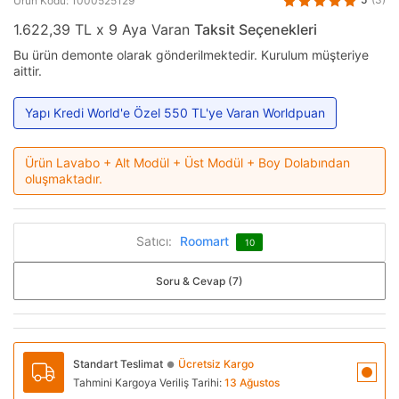
Ürün Kodu: 1000525129
1.622,39 TL x 9 Aya Varan
Taksit Seçenekleri
Bu ürün demonte olarak gönderilmektedir. Kurulum müşteriye
aittir.
Yapı Kredi World'e Özel 550 TL'ye Varan Worldpuan
Ürün Lavabo + Alt Modül + Üst Modül + Boy Dolabından
oluşmaktadır.
Satıcı:
Roomart
10
Soru & Cevap (7)
Standart Teslimat
Ücretsiz Kargo
●
Tahmini Kargoya Veriliş Tarihi:
13 Ağustos