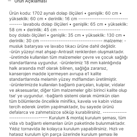
Ürün Açıklaması
Ürün kodu: 1702 aynalı dolap ölçüleri • genişlik: 60 cm •
yükseklik: 60 cm • derinlik: 16 cm ---------------------------
------- lavabolu dolap ölçüleri • genişlik: 65 cm • yükseklik:
58 cm • derinlik: 45 cm ----------------------------------
boy dolabı ölçüleri • genişlik: 35 cm • yükseklik: 130 cm •
derinlik: 30 cm ---------------------------------- malzeme: -
musluk bataryası ve lavabo tıkacı ürüne dahil değildir.
-ürün yüzeyi mat ahşap-Antrasit renklerden oluşmaktadır.
-üretimde kullanılan tüm malzemeler çevre ve çocuk sağlığı
standartlarına uygundur. -ürünlerimiz 18 mm kalınlığında
halk arasında mdf olarak bilinen, sağlığa zararsız,
kanserojen madde içermeyen avrupa e1 kalite
standartlarında melamin yüzey mdflamdan üretilmiştir.
-ürünlerimizde kullanılan bağlantı parçaları, kulplar, vidalar
ve aksesuarlar, diğer tüm malzemeler gibi birinci kalite olup
tse’ ye uygundur. -bağlantı sistemi olarak mümkün olan
tüm bölümlerde öncelikle minifiks, kavela ve kabin vidası
tercih ederek üretim yapılmaktadır, bu sayede ürünü
defalarca ve zahmetsizce söküp kurabilirsiniz. -------------
--------------------- Kurulum & montaj kurulum şeması, tüm
vida vb bağlantı elemanları ürün paketinde bulunmaktadır.
Yıldız tornavida ile kolayca kurulum yapabilirsiniz. Hızlı ve
hatasız kurulum için parça üzerinde kurulum şeması ile