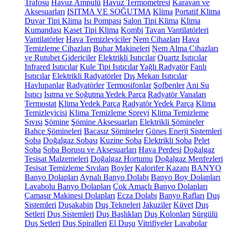
Trafosu
Havuz Ampulü
Havuz Termometresi
Karavan ve
Aksesuarları
ISITMA VE SOĞUTMA
Klima
Portatif Klima
Duvar Tipi Klima
Isı Pompası
Salon Tipi Klima
Klima
Kumandası
Kaset Tipi Klima
Kombi
Tavan Vantilatörleri
Vantilatörler
Hava Temizleyiciler
Nem Cihazları
Hava
Temizleme Cihazları
Buhar Makineleri
Nem Alma Cihazları
ve Rutubet Gidericiler
Elektrikli Isıtıcılar
Quartz Isıtıcılar
Infrared Isıtıcılar
Kule Tipi Isıtıcılar
Yağlı Radyatör
Fanlı
Isıtıcılar
Elektrikli Radyatörler
Dış Mekan Isıtıcılar
Havlupanlar
Radyatörler
Termosifonlar
Şofbenler
Ani Su
Isıtıcı
Isıtma ve Soğutma Yedek Parça
Radyatör Vanaları
Termostat
Klima Yedek Parça
Radyatör Yedek Parça
Klima
Temizleyicisi
Klima Temizleme Spreyi
Klima Temizleme
Sıvısı
Şömine
Şömine Aksesuarları
Elektrikli Şömineler
Bahçe Şömineleri
Bacasız Şömineler
Güneş Enerji Sistemleri
Soba
Doğalgaz Sobası
Kuzine Soba
Elektrikli Soba
Pelet
Soba
Soba Borusu ve Aksesuarları
Hava Perdesi
Doğalgaz
Tesisat Malzemeleri
Doğalgaz Hortumu
Doğalgaz Menfezleri
Tesisat Temizleme Sıvıları
Boyler
Kalorifer Kazanı
BANYO
Banyo Dolapları
Aynalı Banyo Dolabı
Banyo Boy Dolapları
Lavabolu Banyo Dolapları
Çok Amaçlı Banyo Dolapları
Çamaşır Makinesi Dolapları
Ecza Dolabı
Banyo Rafları
Duş
Sistemleri
Duşakabin
Duş Tekneleri
Jakuziler
Küvet
Duş
Setleri
Duş Sistemleri
Duş Başlıkları
Duş Kolonları
Sürgülü
Duş Setleri
Duş Spiralleri
El Duşu
Vitrifiyeler
Lavabolar