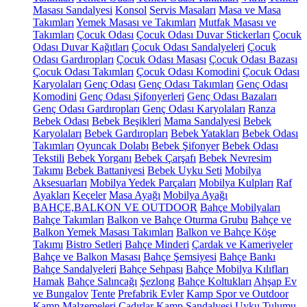
Masası Sandalyesi
Konsol
Servis Masaları
Masa ve Masa
Takımları
Yemek Masası ve Takımları
Mutfak Masası ve
Takımları
Çocuk Odası
Çocuk Odası Duvar Stickerları
Çocuk
Odası Duvar Kağıtları
Çocuk Odası Sandalyeleri
Çocuk
Odası Gardıropları
Çocuk Odası Masası
Çocuk Odası Bazası
Çocuk Odası Takımları
Çocuk Odası Komodini
Çocuk Odası
Karyolaları
Genç Odası
Genç Odası Takımları
Genç Odası
Komodini
Genç Odası Şifonyerleri
Genç Odası Bazaları
Genç Odası Gardıropları
Genç Odası Karyolaları
Ranza
Bebek Odası
Bebek Beşikleri
Mama Sandalyesi
Bebek
Karyolaları
Bebek Gardıropları
Bebek Yatakları
Bebek Odası
Takımları
Oyuncak Dolabı
Bebek Şifonyer
Bebek Odası
Tekstili
Bebek Yorganı
Bebek Çarşafı
Bebek Nevresim
Takımı
Bebek Battaniyesi
Bebek Uyku Seti
Mobilya
Aksesuarları
Mobilya Yedek Parçaları
Mobilya Kulpları
Raf
Ayakları
Keçeler
Masa Ayağı
Mobilya Ayağı
BAHÇE,BALKON VE OUTDOOR
Bahçe Mobilyaları
Bahçe Takımları
Balkon ve Bahçe Oturma Grubu
Bahçe ve
Balkon Yemek Masası Takımları
Balkon ve Bahçe Köşe
Takımı
Bistro Setleri
Bahçe Minderi
Çardak ve Kameriyeler
Bahçe ve Balkon Masası
Bahçe Şemsiyesi
Bahçe Bankı
Bahçe Sandalyeleri
Bahçe Sehpası
Bahçe Mobilya Kılıfları
Hamak
Bahçe Salıncağı
Şezlong
Bahçe Koltukları
Ahşap Ev
ve Bungalov
Tente
Prefabrik Evler
Kamp Spor ve Outdoor
Kamp Malzemeleri
Çadırlar
Kamp Sandalyesi
Uyku Tulumu