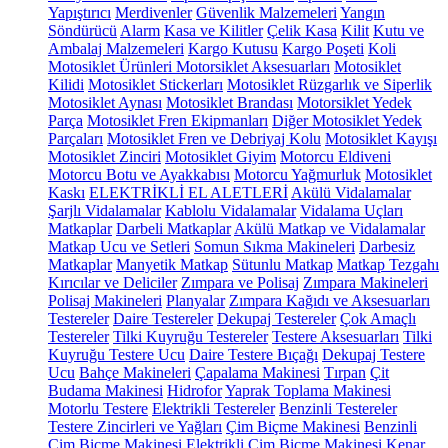
Yapıştırıcı
Merdivenler
Güvenlik Malzemeleri
Yangın
Söndürücü
Alarm
Kasa ve Kilitler
Çelik Kasa
Kilit
Kutu ve
Ambalaj Malzemeleri
Kargo Kutusu
Kargo Poşeti
Koli
Motosiklet Ürünleri
Motorsiklet Aksesuarları
Motosiklet
Kilidi
Motosiklet Stickerları
Motosiklet Rüzgarlık ve Siperlik
Motosiklet Aynası
Motosiklet Brandası
Motorsiklet Yedek
Parça
Motosiklet Fren Ekipmanları
Diğer Motosiklet Yedek
Parçaları
Motosiklet Fren ve Debriyaj Kolu
Motosiklet Kayışı
Motosiklet Zinciri
Motosiklet Giyim
Motorcu Eldiveni
Motorcu Botu ve Ayakkabısı
Motorcu Yağmurluk
Motosiklet
Kaskı
ELEKTRİKLİ EL ALETLERİ
Akülü Vidalamalar
Şarjlı Vidalamalar
Kablolu Vidalamalar
Vidalama Uçları
Matkaplar
Darbeli Matkaplar
Akülü Matkap ve Vidalamalar
Matkap Ucu ve Setleri
Somun Sıkma Makineleri
Darbesiz
Matkaplar
Manyetik Matkap
Sütunlu Matkap
Matkap Tezgahı
Kırıcılar ve Deliciler
Zımpara ve Polisaj
Zımpara Makineleri
Polisaj Makineleri
Planyalar
Zımpara Kağıdı ve Aksesuarları
Testereler
Daire Testereler
Dekupaj Testereler
Çok Amaçlı
Testereler
Tilki Kuyruğu Testereler
Testere Aksesuarları
Tilki
Kuyruğu Testere Ucu
Daire Testere Bıçağı
Dekupaj Testere
Ucu
Bahçe Makineleri
Çapalama Makinesi
Tırpan
Çit
Budama Makinesi
Hidrofor
Yaprak Toplama Makinesi
Motorlu Testere
Elektrikli Testereler
Benzinli Testereler
Testere Zincirleri ve Yağları
Çim Biçme Makinesi
Benzinli
Çim Biçme Makinesi
Elektrikli Çim Biçme Makinesi
Kenar