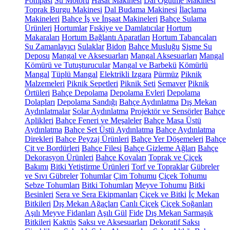
Pompası
Su Motoru
Hasat Makinesi
Dal Öğütme Makinesi
Toprak Burgu Makinesi
Dal Budama Makinesi
İlaçlama
Makineleri
Bahçe İş ve İnşaat Makineleri
Bahçe Sulama
Ürünleri
Hortumlar
Fıskiye ve Damlatıcılar
Hortum
Makaraları
Hortum Bağlantı Aparatları
Hortum Tabancaları
Su Zamanlayıcı
Sulaklar
Bidon
Bahçe Musluğu
Şişme Su
Deposu
Mangal ve Aksesuarları
Mangal Aksesuarları
Mangal
Kömürü ve Tutuşturucular
Mangal ve Barbekü
Kömürlü
Mangal
Tüplü Mangal
Elektrikli Izgara
Pürmüz
Piknik
Malzemeleri
Piknik Sepetleri
Piknik Seti
Semaver
Piknik
Örtüleri
Bahçe Depolama
Depolama Evleri
Depolama
Dolapları
Depolama Sandığı
Bahçe Aydınlatma
Dış Mekan
Aydınlatmalar
Solar Aydınlatma
Projektör ve Sensörler
Bahçe
Aplikleri
Bahçe Feneri ve Meşaleler
Bahçe Masa Üstü
Aydınlatma
Bahçe Set Üstü Aydınlatma
Bahçe Aydınlatma
Direkleri
Bahçe Peyzaj Ürünleri
Bahçe Yer Döşemeleri
Bahçe
Çit ve Bordürleri
Bahçe Filesi
Bahçe Gizleme Ağları
Bahçe
Dekorasyon Ürünleri
Bahçe Kovaları
Toprak ve Çiçek
Bakımı
Bitki Yetiştirme Ürünleri
Torf ve Topraklar
Gübreler
ve Sıvı Gübreler
Tohumlar
Çim Tohumu
Çiçek Tohumu
Sebze Tohumları
Bitki Tohumları
Meyve Tohumu
Bitki
Besinleri
Sera ve Sera Ekipmanları
Çiçek ve Bitki
İç Mekan
Bitkileri
Dış Mekan Ağaçları
Canlı Çiçek
Çiçek Soğanları
Aşılı Meyve Fidanları
Aşılı Gül
Fide
Dış Mekan Sarmaşık
Bitkileri
Kaktüs
Saksı ve Aksesuarları
Dekoratif Saksı