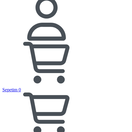
Sepetim
0