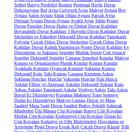
Setleri
Banyo Perdeleri
Bornoz
Peştemal
Havlu
Duvar
Dekorasyonu
Raf
Ayna
Çerçeveli Ayna
Makyaj Aynası
Boy
Aynası
Salon Aynası
Yatak Odası Aynası
Parçalı Ayna
Dresuar Aynası
Duvar Aynası
Ayaklı Ayna
Tablo
Poster
Duvar Panoları
Duvar Halısı ve Örtüsü
Duvar Kağıtları
Boyanabilir Duvar Kağıtları
3 Boyutlu Duvar Kağıtları
Duvar
Stickerları ve Etiketleri
Dekoratif Duvar Kağıtları
Yapışkanlı
Folyolar
Çocuk Odası Duvar Stickerları
Çocuk Odası Duvar
Kağıtları
Duvar Kağıdı Yapıştırıcısı
Poster Duvar Kağıtları
Ev
Düzenleme ve Saklama
Sepetler
Mutfak Sepeti
Çok Amaçlı
Sepetler
Dekoratif Sepetler
Çamaşır Sepetleri
Kutular
Makyaj
Kutusu ve Organizerleri
Plastik Kutular
Kumaş Kutular
Ayakkabı Kutuları
Oyuncak Kutuları
Saklama Kutusu
Dekoratif Kutu
Takı Kutusu
Çamaşır Kurutma Askısı
Saklama Hurçları
Hurçlar
Vakumlu Hurçlar
Halı Hurcu
Askılar
Elbise ve Aksesuar Askıları
Dekoratif Askılar
Kapı
Arkası Askıları
Yapışkanlı Askılar
Vestiyer Askısı
Takı Askısı
Bavul İçi Düzenleyici
Kurutma Makinesi Topu
Şemsiye
Dolap İçi Düzenleyici
Makyaj Çantası
Duvar ve Masa
Saatleri
Masa Saati
Duvar Saatleri
Bahçe Tekstili
Salıncak
Minderleri
Ütü Masası
Çöp Kovaları
Banyo Çöp Kovaları
Mutfak Çöp Kovaları
Endüstriyel Çöp Kovaları
Dolap İçi
Çöp Kovaları
Kırtasiye ve Ofis Malzemeleri
Dosyalama ve
Arşivleme
Poşet Dosya
Evrak Rafı
Çıtçıtlı Dosya
Klasör
Telli