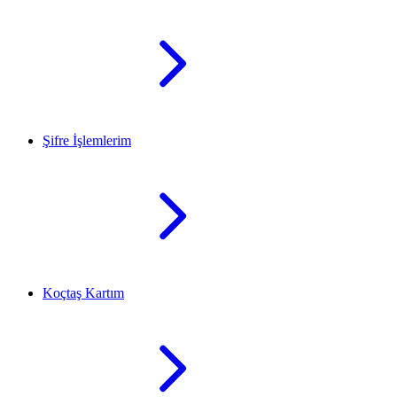
Şifre İşlemlerim
Koçtaş Kartım