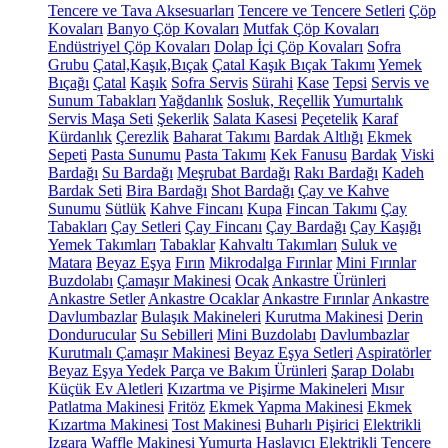
Tencere ve Tava Aksesuarları
Tencere ve Tencere Setleri
Çöp
Kovaları
Banyo Çöp Kovaları
Mutfak Çöp Kovaları
Endüstriyel Çöp Kovaları
Dolap İçi Çöp Kovaları
Sofra
Grubu
Çatal,Kaşık,Bıçak
Çatal Kaşık Bıçak Takımı
Yemek
Bıçağı
Çatal
Kaşık
Sofra Servis
Sürahi
Kase
Tepsi
Servis ve
Sunum Tabakları
Yağdanlık
Sosluk, Reçellik
Yumurtalık
Servis Maşa Seti
Şekerlik
Salata Kasesi
Peçetelik
Karaf
Kürdanlık
Çerezlik
Baharat Takımı
Bardak Altlığı
Ekmek
Sepeti
Pasta Sunumu
Pasta Takımı
Kek Fanusu
Bardak
Viski
Bardağı
Su Bardağı
Meşrubat Bardağı
Rakı Bardağı
Kadeh
Bardak Seti
Bira Bardağı
Shot Bardağı
Çay ve Kahve
Sunumu
Sütlük
Kahve Fincanı
Kupa
Fincan Takımı
Çay
Tabakları
Çay Setleri
Çay Fincanı
Çay Bardağı
Çay Kaşığı
Yemek Takımları
Tabaklar
Kahvaltı Takımları
Suluk ve
Matara
Beyaz Eşya
Fırın
Mikrodalga Fırınlar
Mini Fırınlar
Buzdolabı
Çamaşır Makinesi
Ocak
Ankastre Ürünleri
Ankastre Setler
Ankastre Ocaklar
Ankastre Fırınlar
Ankastre
Davlumbazlar
Bulaşık Makineleri
Kurutma Makinesi
Derin
Dondurucular
Su Sebilleri
Mini Buzdolabı
Davlumbazlar
Kurutmalı Çamaşır Makinesi
Beyaz Eşya Setleri
Aspiratörler
Beyaz Eşya Yedek Parça ve Bakım Ürünleri
Şarap Dolabı
Küçük Ev Aletleri
Kızartma ve Pişirme Makineleri
Mısır
Patlatma Makinesi
Fritöz
Ekmek Yapma Makinesi
Ekmek
Kızartma Makinesi
Tost Makinesi
Buharlı Pişirici
Elektrikli
Izgara
Waffle Makinesi
Yumurta Haşlayıcı
Elektrikli Tencere