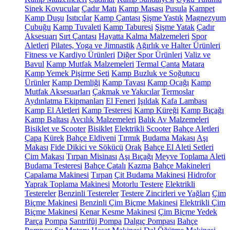
Sinek Kovucular
Çadır Matı
Kamp Masası
Pusula
Kampet
Kamp Duşu
Isıtıcılar
Kamp Çantası
Şişme Yastık
Magnezyum
Çubuğu
Kamp Tuvaleti
Kamp Taburesi
Şişme Yatak
Çadır
Aksesuarı
Sırt Çantası
Hayatta Kalma Malzemeleri
Spor
Aletleri
Pilates, Yoga ve Jimnastik
Ağırlık ve Halter Ürünleri
Fitness ve Kardiyo Ürünleri
Diğer Spor Ürünleri
Valiz ve
Bavul
Kamp Mutfak Malzemeleri
Termal Çanta
Matara
Kamp Yemek Pişirme Seti
Kamp Buzluk ve Soğutucu
Ürünler
Kamp Demliği
Kamp Tavası
Kamp Ocağı
Kamp
Mutfak Aksesuarları
Çakmak ve Yakıcılar
Termoslar
Aydınlatma Ekipmanları
El Feneri
Işıldak
Kafa Lambası
Kamp El Aletleri
Kamp Testeresi
Kamp Küreği
Kamp Bıçağı
Kamp Baltası
Avcılık Malzemeleri
Balık Av Malzemeleri
Bisiklet ve Scooter
Bisiklet
Elektrikli Scooter
Bahçe Aletleri
Çapa
Kürek
Bahçe Eldiveni
Tırmık
Budama Makası
Aşı
Makası
Fide Dikici ve Sökücü
Orak
Bahçe El Aleti Setleri
Çim Makası
Tırpan Misinası
Aşı Bıçağı
Meyve Toplama Aleti
Budama Testeresi
Bahçe Çatalı
Kazma
Bahçe Makineleri
Çapalama Makinesi
Tırpan
Çit Budama Makinesi
Hidrofor
Yaprak Toplama Makinesi
Motorlu Testere
Elektrikli
Testereler
Benzinli Testereler
Testere Zincirleri ve Yağları
Çim
Biçme Makinesi
Benzinli Çim Biçme Makinesi
Elektrikli Çim
Biçme Makinesi
Kenar Kesme Makinesi
Çim Biçme Yedek
Parça
Pompa
Santrifüj Pompa
Dalgıç Pompası
Bahçe