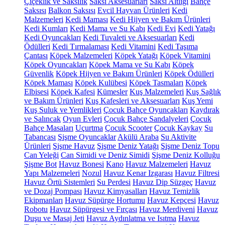
Çiçeklik ve Saksılık
Saksı Aksesuarları
Saksı Altlığı
Bahçe
Saksısı
Balkon Saksısı
Evcil Hayvan Ürünleri
Kedi
Malzemeleri
Kedi Maması
Kedi Hijyen ve Bakım Ürünleri
Kedi Kumları
Kedi Mama ve Su Kabı
Kedi Evi
Kedi Yatağı
Kedi Oyuncakları
Kedi Tuvaleti ve Aksesuarları
Kedi
Ödülleri
Kedi Tırmalaması
Kedi Vitamini
Kedi Taşıma
Çantası
Köpek Malzemeleri
Köpek Yatağı
Köpek Vitamini
Köpek Oyuncakları
Köpek Mama ve Su Kabı
Köpek
Güvenlik
Köpek Hijyen ve Bakım Ürünleri
Köpek Ödülleri
Köpek Maması
Köpek Kulübesi
Köpek Tasmaları
Köpek
Elbisesi
Köpek Kafesi
Kümesler
Kuş Malzemeleri
Kuş Sağlık
ve Bakım Ürünleri
Kuş Kafesleri ve Aksesuarları
Kuş Yemi
Kuş Suluk ve Yemlikleri
Çocuk Bahçe Oyuncakları
Kaydırak
ve Salıncak
Oyun Evleri
Çocuk Bahçe Sandalyeleri
Çocuk
Bahçe Masaları
Uçurtma
Çocuk Scooter
Çocuk Kaykay
Su
Tabancası
Şişme Oyuncaklar
Akülü Araba
Su Aktivite
Ürünleri
Şişme Havuz
Şişme Deniz Yatağı
Şişme Deniz Topu
Can Yeleği
Can Simidi ve Deniz Simidi
Şişme Deniz Kolluğu
Şişme Bot
Havuz Bonesi
Kano
Havuz Malzemeleri
Havuz
Yapı Malzemeleri
Nozul
Havuz Kenar Izgarası
Havuz Filtresi
Havuz Örtü Sistemleri
Su Perdesi
Havuz Dip Süzgeç
Havuz
ve Dozaj Pompası
Havuz Kimyasalları
Havuz Temizlik
Ekipmanları
Havuz Süpürge Hortumu
Havuz Kepçesi
Havuz
Robotu
Havuz Süpürgesi ve Fırçası
Havuz Merdiveni
Havuz
Duşu ve Masaj Jeti
Havuz Aydınlatma ve Isıtma
Havuz