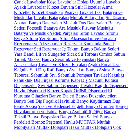
Çanak Lavabolar
Köşe Lavabolar
Dolap Uyumlu Lavabo
Ayaklı Lavabolar
Klozet
Duvara Sıfır Klozetler
Asma
Klozetler
Klozet Kapakları
Pisuvar
Tuvalet Taşı
Batarya ve
Musluklar
Lavabo Bataryaları
Mutfak Bataryaları
Su Tasarruf
Aparatı
Banyo Bataryaları
Musluk
Duş Bataryaları
Batarya
Setleri
Fotoselli Batarya
Ara Musluk
Pisuvar Musluğu
Batarya ve Musluk Yedek Parçaları
Sifon
Lavabo Sifonu
Eviye Sifonu
Yer Sifonu
Sifon Aksesuarları ve Parçaları
Rezervuar ve Aksesuarları
Rezervuar Kumanda Paneli
Rezervuar Seti
Rezervuar İç Takımı
Banyo Bakım Setleri
Yara Bandı
Lif ve Süngerler
Sıcak Su Torbası
Cımbız
Sabun
Tırnak Makası
Banyo Seramik ve Fayansları
Banyo
Aksesuarları
Tuvalet ve Klozet Fırçaları
Ayaklı Fırçalık ve
Kağıtlık Seti
Duş Rafı
Banyo Aynaları
Banyo Askısı
Banyo
Taburesi
Sabunluk
Sıvı Sabunluk Pompası
Tuvalet Kağıtlığı
Pamukluk
Diş Fırçası Koruma Kabı
Diş Macunu Kutusu
Dispenserler
Sıvı Sabun Dispenseri
Tuvalet Kağıdı Dispenseri
Havlu Dispenseri
Klozet Kapak Örtüsü Dispenseri
El
Kurutma Cihazları
Banyo Etajeri
Banyo Düzenleyicileri
Banyo Seti
Diş Fırçalık
Havluluk
Banyo Kaydırmazı
Duş
Perde Askısı
Yaşlı ve Bedensel Engelli Banyo Ürünleri
Banyo
Havalandırma ve Isıtma
Banyo Aspiratörü
Diğer
Banyo
Tekstil
Banyo Paspasları
Banyo Bakım Setleri
Banyo
Perdeleri
Bornoz
Peştemal
Havlu
MUTFAK
Mutfak
Mobilyaları
Mutfak Dolapları
Hazır Mutfak Dolapları
Çok