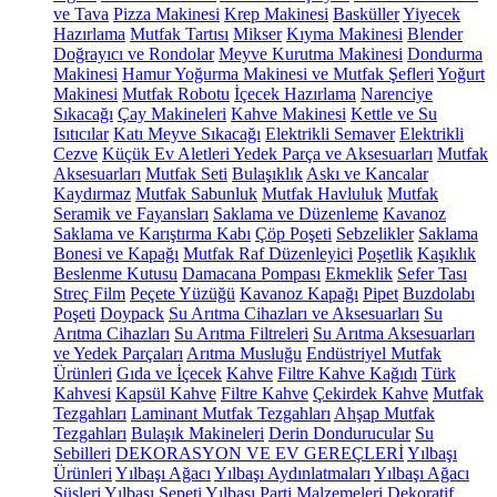
ve Tava
Pizza Makinesi
Krep Makinesi
Basküller
Yiyecek
Hazırlama
Mutfak Tartısı
Mikser
Kıyma Makinesi
Blender
Doğrayıcı ve Rondolar
Meyve Kurutma Makinesi
Dondurma
Makinesi
Hamur Yoğurma Makinesi ve Mutfak Şefleri
Yoğurt
Makinesi
Mutfak Robotu
İçecek Hazırlama
Narenciye
Sıkacağı
Çay Makineleri
Kahve Makinesi
Kettle ve Su
Isıtıcılar
Katı Meyve Sıkacağı
Elektrikli Semaver
Elektrikli
Cezve
Küçük Ev Aletleri Yedek Parça ve Aksesuarları
Mutfak
Aksesuarları
Mutfak Seti
Bulaşıklık
Askı ve Kancalar
Kaydırmaz
Mutfak Sabunluk
Mutfak Havluluk
Mutfak
Seramik ve Fayansları
Saklama ve Düzenleme
Kavanoz
Saklama ve Karıştırma Kabı
Çöp Poşeti
Sebzelikler
Saklama
Bonesi ve Kapağı
Mutfak Raf Düzenleyici
Poşetlik
Kaşıklık
Beslenme Kutusu
Damacana Pompası
Ekmeklik
Sefer Tası
Streç Film
Peçete Yüzüğü
Kavanoz Kapağı
Pipet
Buzdolabı
Poşeti
Doypack
Su Arıtma Cihazları ve Aksesuarları
Su
Arıtma Cihazları
Su Arıtma Filtreleri
Su Arıtma Aksesuarları
ve Yedek Parçaları
Arıtma Musluğu
Endüstriyel Mutfak
Ürünleri
Gıda ve İçecek
Kahve
Filtre Kahve Kağıdı
Türk
Kahvesi
Kapsül Kahve
Filtre Kahve
Çekirdek Kahve
Mutfak
Tezgahları
Laminant Mutfak Tezgahları
Ahşap Mutfak
Tezgahları
Bulaşık Makineleri
Derin Dondurucular
Su
Sebilleri
DEKORASYON VE EV GEREÇLERİ
Yılbaşı
Ürünleri
Yılbaşı Ağacı
Yılbaşı Aydınlatmaları
Yılbaşı Ağacı
Süsleri
Yılbaşı Sepeti
Yılbaşı Parti Malzemeleri
Dekoratif