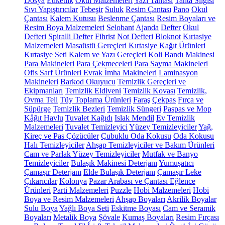
Dosya
Etiketlik
Okul Malzemeleri
Yazı Tahtası
Tahta Silgisi
Sıvı Yapıştırıcılar
Tebeşir
Suluk
Resim Çantası
Pano
Okul
Çantası
Kalem Kutusu
Beslenme Çantası
Resim Boyaları ve
Resim Boya Malzemeleri
Selobant
Ajanda
Defter
Okul
Defteri
Spiralli Defter
Fihrist
Not Defteri
Bloknot
Kırtasiye
Malzemeleri
Masaüstü Gereçleri
Kırtasiye Kağıt Ürünleri
Kırtasiye Seti
Kalem ve Yazı Gereçleri
Koli Bandı Makinesi
Para Makineleri
Para Çekmeceleri
Para Sayma Makineleri
Ofis Sarf Ürünleri
Evrak İmha Makineleri
Laminasyon
Makineleri
Barkod Okuyucu
Temizlik Gereçleri ve
Ekipmanları
Temizlik Eldiveni
Temizlik Kovası
Temizlik,
Ovma Teli
Tüy Toplama Ürünleri
Faraş
Çekpas
Fırça ve
Süpürge
Temizlik Bezleri
Temizlik Süngeri
Paspas ve Mop
Kâğıt Havlu
Tuvalet Kağıdı
Islak Mendil
Ev Temizlik
Malzemeleri
Tuvalet Temizleyici
Yüzey Temizleyiciler
Yağ,
Kireç ve Pas Çözücüler
Çubuklu Oda Kokusu
Oda Kokusu
Halı Temizleyiciler
Ahşap Temizleyiciler ve Bakım Ürünleri
Cam ve Parlak Yüzey Temizleyiciler
Mutfak ve Banyo
Temizleyiciler
Bulaşık Makinesi Deterjanı
Yumuşatıcı
Çamaşır Deterjanı
Elde Bulaşık Deterjanı
Çamaşır Leke
Çıkarıcılar
Kolonya
Pazar Arabası ve Çantası
Eğlence
Ürünleri
Parti Malzemeleri
Puzzle
Hobi Malzemeleri
Hobi
Boya ve Resim Malzemeleri
Ahşap Boyaları
Akrilik Boyalar
Sulu Boya
Yağlı Boya Seti
Eskitme Boyası
Cam ve Seramik
Boyaları
Metalik Boya
Şövale
Kumaş Boyaları
Resim Fırçası