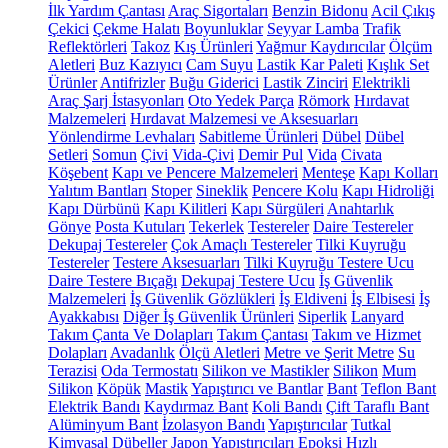
İlk Yardım Çantası
Araç Sigortaları
Benzin Bidonu
Acil Çıkış
Çekici
Çekme Halatı
Boyunluklar
Seyyar Lamba
Trafik
Reflektörleri
Takoz
Kış Ürünleri
Yağmur Kaydırıcılar
Ölçüm
Aletleri
Buz Kazıyıcı
Cam Suyu
Lastik Kar Paleti
Kışlık Set
Ürünler
Antifrizler
Buğu Giderici
Lastik Zinciri
Elektrikli
Araç Şarj İstasyonları
Oto Yedek Parça
Römork
Hırdavat
Malzemeleri
Hırdavat Malzemesi ve Aksesuarları
Yönlendirme Levhaları
Sabitleme Ürünleri
Dübel
Dübel
Setleri
Somun
Çivi
Vida-Çivi
Demir Pul
Vida
Civata
Köşebent
Kapı ve Pencere Malzemeleri
Menteşe
Kapı Kolları
Yalıtım Bantları
Stoper
Sineklik
Pencere Kolu
Kapı Hidroliği
Kapı Dürbünü
Kapı Kilitleri
Kapı Sürgüleri
Anahtarlık
Gönye
Posta Kutuları
Tekerlek
Testereler
Daire Testereler
Dekupaj Testereler
Çok Amaçlı Testereler
Tilki Kuyruğu
Testereler
Testere Aksesuarları
Tilki Kuyruğu Testere Ucu
Daire Testere Bıçağı
Dekupaj Testere Ucu
İş Güvenlik
Malzemeleri
İş Güvenlik Gözlükleri
İş Eldiveni
İş Elbisesi
İş
Ayakkabısı
Diğer İş Güvenlik Ürünleri
Siperlik
Lanyard
Takım Çanta Ve Dolapları
Takım Çantası
Takım ve Hizmet
Dolapları
Avadanlık
Ölçü Aletleri
Metre ve Şerit Metre
Su
Terazisi
Oda Termostatı
Silikon ve Mastikler
Silikon
Mum
Silikon
Köpük
Mastik
Yapıştırıcı ve Bantlar
Bant
Teflon Bant
Elektrik Bandı
Kaydırmaz Bant
Koli Bandı
Çift Taraflı Bant
Alüminyum Bant
İzolasyon Bandı
Yapıştırıcılar
Tutkal
Kimyasal Dübeller
Japon Yapıştırıcıları
Epoksi
Hızlı