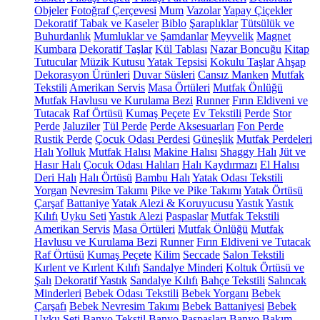
Objeler
Fotoğraf Çerçevesi
Mum
Vazolar
Yapay Çiçekler
Dekoratif Tabak ve Kaseler
Biblo
Şaraplıklar
Tütsülük ve
Buhurdanlık
Mumluklar ve Şamdanlar
Meyvelik
Magnet
Kumbara
Dekoratif Taşlar
Kül Tablası
Nazar Boncuğu
Kitap
Tutucular
Müzik Kutusu
Yatak Tepsisi
Kokulu Taşlar
Ahşap
Dekorasyon Ürünleri
Duvar Süsleri
Cansız Manken
Mutfak
Tekstili
Amerikan Servis
Masa Örtüleri
Mutfak Önlüğü
Mutfak Havlusu ve Kurulama Bezi
Runner
Fırın Eldiveni ve
Tutacak
Raf Örtüsü
Kumaş Peçete
Ev Tekstili
Perde
Stor
Perde
Jaluziler
Tül Perde
Perde Aksesuarları
Fon Perde
Rustik Perde
Çocuk Odası Perdesi
Güneşlik
Mutfak Perdeleri
Halı
Yolluk
Mutfak Halısı
Makine Halısı
Shaggy Halı
Jüt ve
Hasır Halı
Çocuk Odası Halıları
Halı Kaydırmazı
El Halısı
Deri Halı
Halı Örtüsü
Bambu Halı
Yatak Odası Tekstili
Yorgan
Nevresim Takımı
Pike ve Pike Takımı
Yatak Örtüsü
Çarşaf
Battaniye
Yatak Alezi & Koruyucusu
Yastık
Yastık
Kılıfı
Uyku Seti
Yastık Alezi
Paspaslar
Mutfak Tekstili
Amerikan Servis
Masa Örtüleri
Mutfak Önlüğü
Mutfak
Havlusu ve Kurulama Bezi
Runner
Fırın Eldiveni ve Tutacak
Raf Örtüsü
Kumaş Peçete
Kilim
Seccade
Salon Tekstili
Kırlent ve Kırlent Kılıfı
Sandalye Minderi
Koltuk Örtüsü ve
Şalı
Dekoratif Yastık
Sandalye Kılıfı
Bahçe Tekstili
Salıncak
Minderleri
Bebek Odası Tekstili
Bebek Yorganı
Bebek
Çarşafı
Bebek Nevresim Takımı
Bebek Battaniyesi
Bebek
Uyku Seti
Banyo Tekstil
Banyo Paspasları
Banyo Bakım