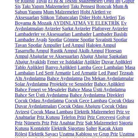
ve Rulosu
Tuval
El İşi & Tekstil Malzemeleri
Örgü İpi
Güpür
Şiş
Takı Yapım Malzemeleri
Takı Pensesi
Boncuk
Mum &
Sabun Yapımı
Mum Malzemeleri
Hobi Aletleri ve
Aksesuarları
Silikon Tabancaları
Diğer Hobi Aletleri
Taş
Boyama & Mozaik
AYDINLATMA VE ELEKTRİK
Ev
Aydınlatmaları
Avizeler
Sarkıt Avizeler
Plafonyer Avizeler
Lambaderler ve Aksesuarları
Lambader
Lambader Başlığı
Lambader Ayağı
Spotlar
Gömme Spotlar
Sıvaüstü Spotlar
Tavan Spotlar
Ampuller
Led Ampul
Halojen Ampul
Tasarruflu Ampul
Rustik Ampul
Akıllı Ampul
Floresan
Ampul
Abajurlar ve Aksesuarları
Abajur
Abajur Şapkaları
Abajur Ayaklığı
Fener ve Işıldaklar
Aplikler
Duvar Aplikleri
Tablo Aplikleri
Banyo Aplikleri
Lamba
Gece Lambaları
Masa
Lambaları
Led Şerit
Armatür
Led Armatür
Led Panel
Tezgah
Altı Aydınlatma
Bahçe Aydınlatma
Dış Mekan Aydınlatmalar
Solar Aydınlatma
Projektör ve Sensörler
Bahçe Aplikleri
Bahçe Feneri ve Meşaleler
Bahçe Masa Üstü Aydınlatma
Bahçe Set Üstü Aydınlatma
Bahçe Aydınlatma Direkleri
Çocuk Odası Aydınlatma
Çocuk Gece Lambası
Çocuk Odası
Duvar Aydınlatmaları
Çocuk Odası Abajuru
Çocuk Odası
Avizesi
Çocuk Masa Lambası
Elektrik Malzemeleri
Priz ve
Anahtarlar
Priz Kutusu
Telefon Prizi
Priz Çerçevesi
Golyat
Priz
Nümeris Priz
Priz
Anahtar Priz
Şalt Malzemeleri
Sigorta
Kutusu
Kontaktör
Elektrik Sigortası
Şalter
Kaçak Akım
Rölesi
Elektrik Sayacı
Uzatma Kablosu ve Grup Priz
Uzatma