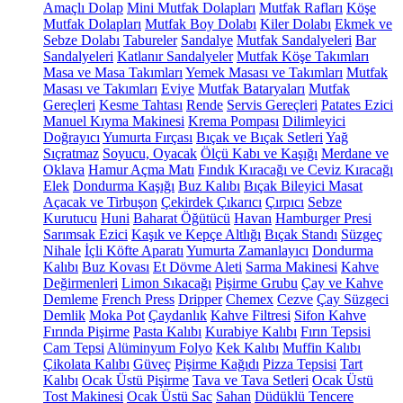
Amaçlı Dolap
Mini Mutfak Dolapları
Mutfak Rafları
Köşe
Mutfak Dolapları
Mutfak Boy Dolabı
Kiler Dolabı
Ekmek ve
Sebze Dolabı
Tabureler
Sandalye
Mutfak Sandalyeleri
Bar
Sandalyeleri
Katlanır Sandalyeler
Mutfak Köşe Takımları
Masa ve Masa Takımları
Yemek Masası ve Takımları
Mutfak
Masası ve Takımları
Eviye
Mutfak Bataryaları
Mutfak
Gereçleri
Kesme Tahtası
Rende
Servis Gereçleri
Patates Ezici
Manuel Kıyma Makinesi
Krema Pompası
Dilimleyici
Doğrayıcı
Yumurta Fırçası
Bıçak ve Bıçak Setleri
Yağ
Sıçratmaz
Soyucu, Oyacak
Ölçü Kabı ve Kaşığı
Merdane ve
Oklava
Hamur Açma Matı
Fındık Kıracağı ve Ceviz Kıracağı
Elek
Dondurma Kaşığı
Buz Kalıbı
Bıçak Bileyici Masat
Açacak ve Tirbuşon
Çekirdek Çıkarıcı
Çırpıcı
Sebze
Kurutucu
Huni
Baharat Öğütücü
Havan
Hamburger Presi
Sarımsak Ezici
Kaşık ve Kepçe Altlığı
Bıçak Standı
Süzgeç
Nihale
İçli Köfte Aparatı
Yumurta Zamanlayıcı
Dondurma
Kalıbı
Buz Kovası
Et Dövme Aleti
Sarma Makinesi
Kahve
Değirmenleri
Limon Sıkacağı
Pişirme Grubu
Çay ve Kahve
Demleme
French Press
Dripper
Chemex
Cezve
Çay Süzgeci
Demlik
Moka Pot
Çaydanlık
Kahve Filtresi
Sifon Kahve
Fırında Pişirme
Pasta Kalıbı
Kurabiye Kalıbı
Fırın Tepsisi
Cam Tepsi
Alüminyum Folyo
Kek Kalıbı
Muffin Kalıbı
Çikolata Kalıbı
Güveç
Pişirme Kağıdı
Pizza Tepsisi
Tart
Kalıbı
Ocak Üstü Pişirme
Tava ve Tava Setleri
Ocak Üstü
Tost Makinesi
Ocak Üstü Sac
Sahan
Düdüklü Tencere