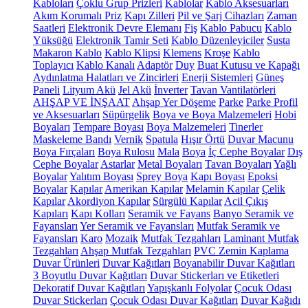
Kabloları
Çoklu Grup Prizleri
Kablolar
Kablo Aksesuarları
Akım Korumalı Priz
Kapı Zilleri
Pil ve Şarj Cihazları
Zaman
Saatleri
Elektronik Devre Elemanı
Fiş
Kablo Pabucu
Kablo
Yüksüğü
Elektronik Tamir Seti
Kablo Düzenleyiciler
Susta
Makaron Kablo
Kablo Klipsi
Klemens
Kroşe
Kablo
Toplayıcı
Kablo Kanalı
Adaptör
Duy
Buat Kutusu ve Kapağı
Aydınlatma Halatları ve Zincirleri
Enerji Sistemleri
Güneş
Paneli
Lityum Akü
Jel Akü
İnverter
Tavan Vantilatörleri
AHŞAP VE İNŞAAT
Ahşap Yer Döşeme
Parke
Parke Profil
ve Aksesuarları
Süpürgelik
Boya ve Boya Malzemeleri
Hobi
Boyaları
Tempare Boyası
Boya Malzemeleri
Tinerler
Maskeleme Bandı
Vernik
Spatula
Hışır Örtü
Duvar Macunu
Boya Fırçaları
Boya Rulosu
Mala
Boya
İç Cephe Boyalar
Dış
Cephe Boyalar
Astarlar
Metal Boyaları
Tavan Boyaları
Yağlı
Boyalar
Yalıtım Boyası
Sprey Boya
Kapı Boyası
Epoksi
Boyalar
Kapılar
Amerikan Kapılar
Melamin Kapılar
Çelik
Kapılar
Akordiyon Kapılar
Sürgülü Kapılar
Acil Çıkış
Kapıları
Kapı Kolları
Seramik ve Fayans
Banyo Seramik ve
Fayansları
Yer Seramik ve Fayansları
Mutfak Seramik ve
Fayansları
Karo
Mozaik
Mutfak Tezgahları
Laminant Mutfak
Tezgahları
Ahşap Mutfak Tezgahları
PVC Zemin Kaplama
Duvar Ürünleri
Duvar Kağıtları
Boyanabilir Duvar Kağıtları
3 Boyutlu Duvar Kağıtları
Duvar Stickerları ve Etiketleri
Dekoratif Duvar Kağıtları
Yapışkanlı Folyolar
Çocuk Odası
Duvar Stickerları
Çocuk Odası Duvar Kağıtları
Duvar Kağıdı