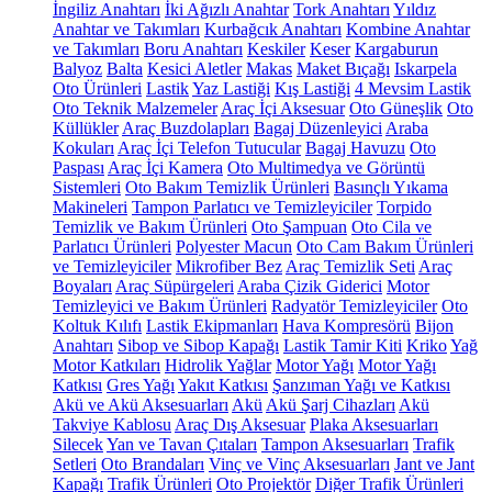
İngiliz Anahtarı
İki Ağızlı Anahtar
Tork Anahtarı
Yıldız
Anahtar ve Takımları
Kurbağcık Anahtarı
Kombine Anahtar
ve Takımları
Boru Anahtarı
Keskiler
Keser
Kargaburun
Balyoz
Balta
Kesici Aletler
Makas
Maket Bıçağı
Iskarpela
Oto Ürünleri
Lastik
Yaz Lastiği
Kış Lastiği
4 Mevsim Lastik
Oto Teknik Malzemeler
Araç İçi Aksesuar
Oto Güneşlik
Oto
Küllükler
Araç Buzdolapları
Bagaj Düzenleyici
Araba
Kokuları
Araç İçi Telefon Tutucular
Bagaj Havuzu
Oto
Paspası
Araç İçi Kamera
Oto Multimedya ve Görüntü
Sistemleri
Oto Bakım Temizlik Ürünleri
Basınçlı Yıkama
Makineleri
Tampon Parlatıcı ve Temizleyiciler
Torpido
Temizlik ve Bakım Ürünleri
Oto Şampuan
Oto Cila ve
Parlatıcı Ürünleri
Polyester Macun
Oto Cam Bakım Ürünleri
ve Temizleyiciler
Mikrofiber Bez
Araç Temizlik Seti
Araç
Boyaları
Araç Süpürgeleri
Araba Çizik Giderici
Motor
Temizleyici ve Bakım Ürünleri
Radyatör Temizleyiciler
Oto
Koltuk Kılıfı
Lastik Ekipmanları
Hava Kompresörü
Bijon
Anahtarı
Sibop ve Sibop Kapağı
Lastik Tamir Kiti
Kriko
Yağ
Motor Katkıları
Hidrolik Yağlar
Motor Yağı
Motor Yağı
Katkısı
Gres Yağı
Yakıt Katkısı
Şanzıman Yağı ve Katkısı
Akü ve Akü Aksesuarları
Akü
Akü Şarj Cihazları
Akü
Takviye Kablosu
Araç Dış Aksesuar
Plaka Aksesuarları
Silecek
Yan ve Tavan Çıtaları
Tampon Aksesuarları
Trafik
Setleri
Oto Brandaları
Vinç ve Vinç Aksesuarları
Jant ve Jant
Kapağı
Trafik Ürünleri
Oto Projektör
Diğer Trafik Ürünleri