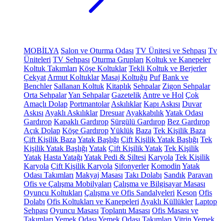
MOBİLYA
Salon ve Oturma Odası
TV Ünitesi ve Sehpası
Tv
Üniteleri
TV Sehpası
Oturma Grupları
Koltuk ve Kanepeler
Koltuk Takımları
Köşe Koltuklar
Tekli Koltuk ve Berjerler
Çekyat
Armut Koltuklar
Masaj Koltuğu
Puf
Bank ve
Benchler
Sallanan Koltuk
Kitaplık
Sehpalar
Zigon Sehpalar
Orta Sehpalar
Yan Sehpalar
Gazetelik
Antre ve Hol
Çok
Amaçlı Dolap
Portmantolar
Askılıklar
Kapı Askısı
Duvar
Askısı
Ayaklı Askılıklar
Dresuar
Ayakkabılık
Yatak Odası
Gardırop
Kapaklı Gardırop
Sürgülü Gardırop
Bez Gardırop
Açık Dolap
Köşe Gardırop
Yüklük
Baza
Tek Kişilik Baza
Çift Kişilik Baza
Yatak Başlığı
Çift Kişilik Yatak Başlığı
Tek
Kişilik Yatak Başlığı
Yatak
Çift Kişilik Yatak
Tek Kişilik
Yatak
Hasta Yatağı
Yatak Pedi & Şiltesi
Karyola
Tek Kişilik
Karyola
Çift Kişilik Karyola
Şifonyerler
Komodin
Yatak
Odası Takımları
Makyaj Masası
Takı Dolabı
Sandık
Paravan
Ofis ve Çalışma Mobilyaları
Çalışma ve Bilgisayar Masası
Oyuncu Koltukları
Çalışma ve Ofis Sandalyeleri
Keson
Ofis
Dolabı
Ofis Koltukları ve Kanepeleri
Ayaklı Küllükler
Laptop
Sehpası
Oyuncu Masası
Toplantı Masası
Ofis Masası ve
Takımları
Yemek Odası
Yemek Odası Takımları
Vitrin
Yemek