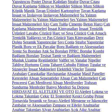
Yapıştırıcısı
Poster Duvar Kağıtları
Strafor
Duvar Çıtası
Duvar Kaplama
Silikon ve Mastikler
Silikon
Mum Silikon
Köpük
Mastik
Tavan Ürünleri
Kartonpiyer
Tavan Kaplama
İnşaat ve İzolasyon
İzolasyon Malzemeleri
Su Yalıtım
Malzemeleri
Isı Yalıtım Malzemeleri
Ses Yalıtım Malzemeleri
İnşaat Malzemeleri
Alçı
Cam Tuğla
Çimento
Beton Harcı
Çatı
Kaplama Malzemeleri
İnşaat Kimyasalları
İnşaat Temizlik
Ürünleri
Lavabo Çözücü
Harç ve Sıva Çözücü
Çok Amaçlı
Temizlik
Yağlayıcı ve Pas Çözücü
Yapı Kimyasalları
Derz
Dolgu
Seramik Yapıştırıcılar
Sıvı Conta
Strafor Yapıştırılar
Plastik Boru ve Ek Parçalar
Boru Bağlantı ve Aksesuarları
Temiz Su Boruları
Atık Su Boruları
PPRC Borular
Kombi
Bağlantı Boruları
Tesisat Tamir ve Bağlantı Malzemeleri
Musluk Uzatma
Regülatörler
Valfler ve Vanalar
Nipeller
Tahliye Hortumu
Conta
Taharet Çubuğu
Fittings
Tıpalar ve
Süzgeçler
İnşaat Makineleri
Elektrikli Vinçler
Taşıma
Arabaları
Caraskallar
Havlupanlar
Ahşaplar
Masif Paneller
Keresteler
Ahşap Seperatörler
Ahşap Çatı Malzemeleri
Çatı
Penceresi
Çatı Merdiveni
Ahşap Merdivenler
Trabzan
Sundurma
Menfezler
Banyo Menfezi
Su Deposu
HIRDAVAT EL ALETLERİ VE OTO
El Aletleri
Lokma ve
Lokma Takımları
Çekiç
El Testereleri
Kesici Grubu
Pense
Tornavida
Seramik ve Sıvacı Aletleri
Mengene ve İşkenceler
Zımbalar ve Aksesuarları
Zımpara ve Eğeler
Anahtarlar
Anahtar Takımları
Alyan Anahtarları
Açık Ağız Anahtar