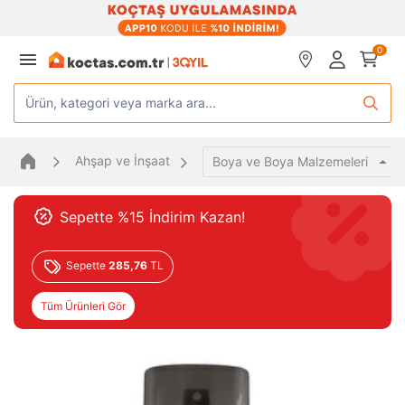
0
Ürün, kategori veya marka ara...
Ahşap ve İnşaat
Boya ve Boya Malzemeleri
Sepette %15 İndirim Kazan!
Sepette
285,76
TL
Tüm Ürünleri Gör