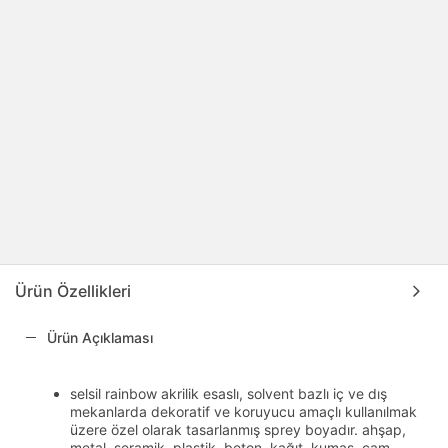
Ürün Özellikleri
Ürün Açıklaması
selsil rainbow akrilik esaslı, solvent bazlı iç ve dış
mekanlarda dekoratif ve koruyucu amaçlı kullanılmak
üzere özel olarak tasarlanmış sprey boyadır. ahşap,
metal, seramik, plastik, beton, kağıt, kumaş, cam,