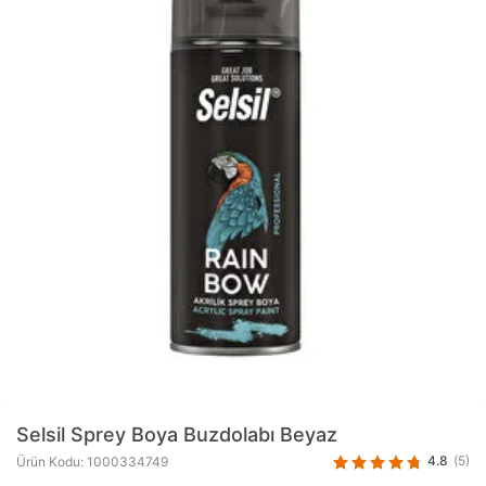
Selsil
Sprey Boya Buzdolabı Beyaz
4.8
(5)
Ürün Kodu: 1000334749