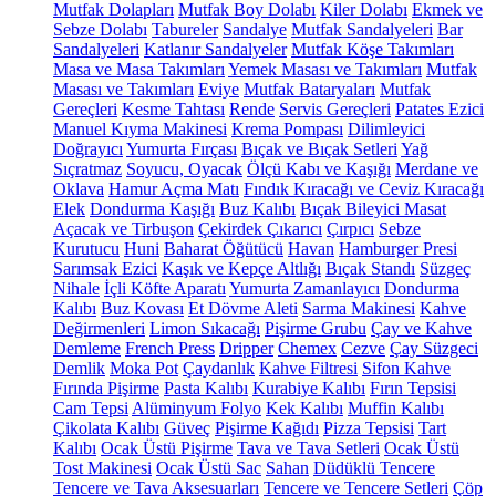
Mutfak Dolapları
Mutfak Boy Dolabı
Kiler Dolabı
Ekmek ve
Sebze Dolabı
Tabureler
Sandalye
Mutfak Sandalyeleri
Bar
Sandalyeleri
Katlanır Sandalyeler
Mutfak Köşe Takımları
Masa ve Masa Takımları
Yemek Masası ve Takımları
Mutfak
Masası ve Takımları
Eviye
Mutfak Bataryaları
Mutfak
Gereçleri
Kesme Tahtası
Rende
Servis Gereçleri
Patates Ezici
Manuel Kıyma Makinesi
Krema Pompası
Dilimleyici
Doğrayıcı
Yumurta Fırçası
Bıçak ve Bıçak Setleri
Yağ
Sıçratmaz
Soyucu, Oyacak
Ölçü Kabı ve Kaşığı
Merdane ve
Oklava
Hamur Açma Matı
Fındık Kıracağı ve Ceviz Kıracağı
Elek
Dondurma Kaşığı
Buz Kalıbı
Bıçak Bileyici Masat
Açacak ve Tirbuşon
Çekirdek Çıkarıcı
Çırpıcı
Sebze
Kurutucu
Huni
Baharat Öğütücü
Havan
Hamburger Presi
Sarımsak Ezici
Kaşık ve Kepçe Altlığı
Bıçak Standı
Süzgeç
Nihale
İçli Köfte Aparatı
Yumurta Zamanlayıcı
Dondurma
Kalıbı
Buz Kovası
Et Dövme Aleti
Sarma Makinesi
Kahve
Değirmenleri
Limon Sıkacağı
Pişirme Grubu
Çay ve Kahve
Demleme
French Press
Dripper
Chemex
Cezve
Çay Süzgeci
Demlik
Moka Pot
Çaydanlık
Kahve Filtresi
Sifon Kahve
Fırında Pişirme
Pasta Kalıbı
Kurabiye Kalıbı
Fırın Tepsisi
Cam Tepsi
Alüminyum Folyo
Kek Kalıbı
Muffin Kalıbı
Çikolata Kalıbı
Güveç
Pişirme Kağıdı
Pizza Tepsisi
Tart
Kalıbı
Ocak Üstü Pişirme
Tava ve Tava Setleri
Ocak Üstü
Tost Makinesi
Ocak Üstü Sac
Sahan
Düdüklü Tencere
Tencere ve Tava Aksesuarları
Tencere ve Tencere Setleri
Çöp