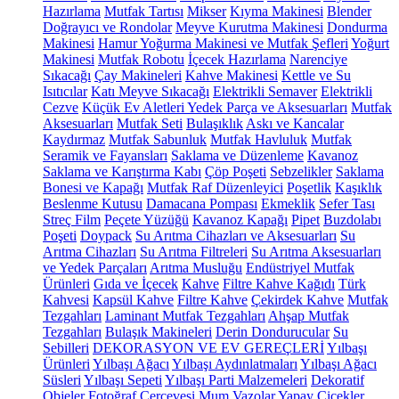
Hazırlama
Mutfak Tartısı
Mikser
Kıyma Makinesi
Blender
Doğrayıcı ve Rondolar
Meyve Kurutma Makinesi
Dondurma
Makinesi
Hamur Yoğurma Makinesi ve Mutfak Şefleri
Yoğurt
Makinesi
Mutfak Robotu
İçecek Hazırlama
Narenciye
Sıkacağı
Çay Makineleri
Kahve Makinesi
Kettle ve Su
Isıtıcılar
Katı Meyve Sıkacağı
Elektrikli Semaver
Elektrikli
Cezve
Küçük Ev Aletleri Yedek Parça ve Aksesuarları
Mutfak
Aksesuarları
Mutfak Seti
Bulaşıklık
Askı ve Kancalar
Kaydırmaz
Mutfak Sabunluk
Mutfak Havluluk
Mutfak
Seramik ve Fayansları
Saklama ve Düzenleme
Kavanoz
Saklama ve Karıştırma Kabı
Çöp Poşeti
Sebzelikler
Saklama
Bonesi ve Kapağı
Mutfak Raf Düzenleyici
Poşetlik
Kaşıklık
Beslenme Kutusu
Damacana Pompası
Ekmeklik
Sefer Tası
Streç Film
Peçete Yüzüğü
Kavanoz Kapağı
Pipet
Buzdolabı
Poşeti
Doypack
Su Arıtma Cihazları ve Aksesuarları
Su
Arıtma Cihazları
Su Arıtma Filtreleri
Su Arıtma Aksesuarları
ve Yedek Parçaları
Arıtma Musluğu
Endüstriyel Mutfak
Ürünleri
Gıda ve İçecek
Kahve
Filtre Kahve Kağıdı
Türk
Kahvesi
Kapsül Kahve
Filtre Kahve
Çekirdek Kahve
Mutfak
Tezgahları
Laminant Mutfak Tezgahları
Ahşap Mutfak
Tezgahları
Bulaşık Makineleri
Derin Dondurucular
Su
Sebilleri
DEKORASYON VE EV GEREÇLERİ
Yılbaşı
Ürünleri
Yılbaşı Ağacı
Yılbaşı Aydınlatmaları
Yılbaşı Ağacı
Süsleri
Yılbaşı Sepeti
Yılbaşı Parti Malzemeleri
Dekoratif
Objeler
Fotoğraf Çerçevesi
Mum
Vazolar
Yapay Çiçekler