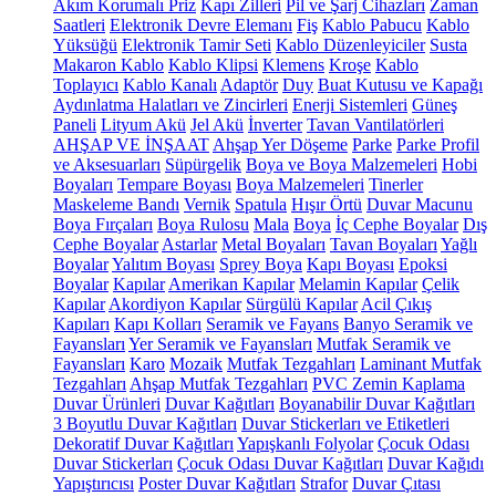
Akım Korumalı Priz
Kapı Zilleri
Pil ve Şarj Cihazları
Zaman
Saatleri
Elektronik Devre Elemanı
Fiş
Kablo Pabucu
Kablo
Yüksüğü
Elektronik Tamir Seti
Kablo Düzenleyiciler
Susta
Makaron Kablo
Kablo Klipsi
Klemens
Kroşe
Kablo
Toplayıcı
Kablo Kanalı
Adaptör
Duy
Buat Kutusu ve Kapağı
Aydınlatma Halatları ve Zincirleri
Enerji Sistemleri
Güneş
Paneli
Lityum Akü
Jel Akü
İnverter
Tavan Vantilatörleri
AHŞAP VE İNŞAAT
Ahşap Yer Döşeme
Parke
Parke Profil
ve Aksesuarları
Süpürgelik
Boya ve Boya Malzemeleri
Hobi
Boyaları
Tempare Boyası
Boya Malzemeleri
Tinerler
Maskeleme Bandı
Vernik
Spatula
Hışır Örtü
Duvar Macunu
Boya Fırçaları
Boya Rulosu
Mala
Boya
İç Cephe Boyalar
Dış
Cephe Boyalar
Astarlar
Metal Boyaları
Tavan Boyaları
Yağlı
Boyalar
Yalıtım Boyası
Sprey Boya
Kapı Boyası
Epoksi
Boyalar
Kapılar
Amerikan Kapılar
Melamin Kapılar
Çelik
Kapılar
Akordiyon Kapılar
Sürgülü Kapılar
Acil Çıkış
Kapıları
Kapı Kolları
Seramik ve Fayans
Banyo Seramik ve
Fayansları
Yer Seramik ve Fayansları
Mutfak Seramik ve
Fayansları
Karo
Mozaik
Mutfak Tezgahları
Laminant Mutfak
Tezgahları
Ahşap Mutfak Tezgahları
PVC Zemin Kaplama
Duvar Ürünleri
Duvar Kağıtları
Boyanabilir Duvar Kağıtları
3 Boyutlu Duvar Kağıtları
Duvar Stickerları ve Etiketleri
Dekoratif Duvar Kağıtları
Yapışkanlı Folyolar
Çocuk Odası
Duvar Stickerları
Çocuk Odası Duvar Kağıtları
Duvar Kağıdı
Yapıştırıcısı
Poster Duvar Kağıtları
Strafor
Duvar Çıtası