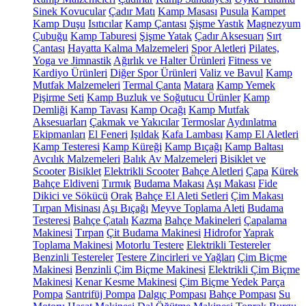
Sinek Kovucular
Çadır Matı
Kamp Masası
Pusula
Kampet
Kamp Duşu
Isıtıcılar
Kamp Çantası
Şişme Yastık
Magnezyum
Çubuğu
Kamp Taburesi
Şişme Yatak
Çadır Aksesuarı
Sırt
Çantası
Hayatta Kalma Malzemeleri
Spor Aletleri
Pilates,
Yoga ve Jimnastik
Ağırlık ve Halter Ürünleri
Fitness ve
Kardiyo Ürünleri
Diğer Spor Ürünleri
Valiz ve Bavul
Kamp
Mutfak Malzemeleri
Termal Çanta
Matara
Kamp Yemek
Pişirme Seti
Kamp Buzluk ve Soğutucu Ürünler
Kamp
Demliği
Kamp Tavası
Kamp Ocağı
Kamp Mutfak
Aksesuarları
Çakmak ve Yakıcılar
Termoslar
Aydınlatma
Ekipmanları
El Feneri
Işıldak
Kafa Lambası
Kamp El Aletleri
Kamp Testeresi
Kamp Küreği
Kamp Bıçağı
Kamp Baltası
Avcılık Malzemeleri
Balık Av Malzemeleri
Bisiklet ve
Scooter
Bisiklet
Elektrikli Scooter
Bahçe Aletleri
Çapa
Kürek
Bahçe Eldiveni
Tırmık
Budama Makası
Aşı Makası
Fide
Dikici ve Sökücü
Orak
Bahçe El Aleti Setleri
Çim Makası
Tırpan Misinası
Aşı Bıçağı
Meyve Toplama Aleti
Budama
Testeresi
Bahçe Çatalı
Kazma
Bahçe Makineleri
Çapalama
Makinesi
Tırpan
Çit Budama Makinesi
Hidrofor
Yaprak
Toplama Makinesi
Motorlu Testere
Elektrikli Testereler
Benzinli Testereler
Testere Zincirleri ve Yağları
Çim Biçme
Makinesi
Benzinli Çim Biçme Makinesi
Elektrikli Çim Biçme
Makinesi
Kenar Kesme Makinesi
Çim Biçme Yedek Parça
Pompa
Santrifüj Pompa
Dalgıç Pompası
Bahçe Pompası
Su