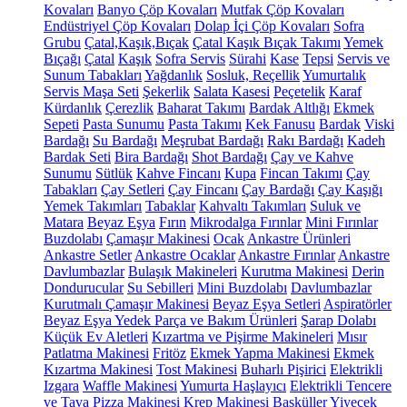
Kovaları
Banyo Çöp Kovaları
Mutfak Çöp Kovaları
Endüstriyel Çöp Kovaları
Dolap İçi Çöp Kovaları
Sofra
Grubu
Çatal,Kaşık,Bıçak
Çatal Kaşık Bıçak Takımı
Yemek
Bıçağı
Çatal
Kaşık
Sofra Servis
Sürahi
Kase
Tepsi
Servis ve
Sunum Tabakları
Yağdanlık
Sosluk, Reçellik
Yumurtalık
Servis Maşa Seti
Şekerlik
Salata Kasesi
Peçetelik
Karaf
Kürdanlık
Çerezlik
Baharat Takımı
Bardak Altlığı
Ekmek
Sepeti
Pasta Sunumu
Pasta Takımı
Kek Fanusu
Bardak
Viski
Bardağı
Su Bardağı
Meşrubat Bardağı
Rakı Bardağı
Kadeh
Bardak Seti
Bira Bardağı
Shot Bardağı
Çay ve Kahve
Sunumu
Sütlük
Kahve Fincanı
Kupa
Fincan Takımı
Çay
Tabakları
Çay Setleri
Çay Fincanı
Çay Bardağı
Çay Kaşığı
Yemek Takımları
Tabaklar
Kahvaltı Takımları
Suluk ve
Matara
Beyaz Eşya
Fırın
Mikrodalga Fırınlar
Mini Fırınlar
Buzdolabı
Çamaşır Makinesi
Ocak
Ankastre Ürünleri
Ankastre Setler
Ankastre Ocaklar
Ankastre Fırınlar
Ankastre
Davlumbazlar
Bulaşık Makineleri
Kurutma Makinesi
Derin
Dondurucular
Su Sebilleri
Mini Buzdolabı
Davlumbazlar
Kurutmalı Çamaşır Makinesi
Beyaz Eşya Setleri
Aspiratörler
Beyaz Eşya Yedek Parça ve Bakım Ürünleri
Şarap Dolabı
Küçük Ev Aletleri
Kızartma ve Pişirme Makineleri
Mısır
Patlatma Makinesi
Fritöz
Ekmek Yapma Makinesi
Ekmek
Kızartma Makinesi
Tost Makinesi
Buharlı Pişirici
Elektrikli
Izgara
Waffle Makinesi
Yumurta Haşlayıcı
Elektrikli Tencere
ve Tava
Pizza Makinesi
Krep Makinesi
Basküller
Yiyecek