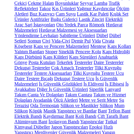
Çekici
Çekme Halatı
Boyunluklar
Seyyar Lamba
Trafik
Reflektörleri
Takoz
Kış Ürünleri
Yağmur Kaydırıcılar
Ölçüm
Aletleri
Buz Kazıyıcı
Cam Suyu
Lastik Kar Paleti
Kışlık Set
Ürünler
Antifrizler
Buğu Giderici
Lastik Zinciri
Elektrikli
Araç Şarj İstasyonları
Oto Yedek Parça
Römork
Hırdavat
Malzemeleri
Hırdavat Malzemesi ve Aksesuarları
Yönlendirme Levhaları
Sabitleme Ürünleri
Dübel
Dübel
Setleri
Somun
Çivi
Vida-Çivi
Demir Pul
Vida
Civata
Köşebent
Kapı ve Pencere Malzemeleri
Menteşe
Kapı Kolları
Yalıtım Bantları
Stoper
Sineklik
Pencere Kolu
Kapı Hidroliği
Kapı Dürbünü
Kapı Kilitleri
Kapı Sürgüleri
Anahtarlık
Gönye
Posta Kutuları
Tekerlek
Testereler
Daire Testereler
Dekupaj Testereler
Çok Amaçlı Testereler
Tilki Kuyruğu
Testereler
Testere Aksesuarları
Tilki Kuyruğu Testere Ucu
Daire Testere Bıçağı
Dekupaj Testere Ucu
İş Güvenlik
Malzemeleri
İş Güvenlik Gözlükleri
İş Eldiveni
İş Elbisesi
İş
Ayakkabısı
Diğer İş Güvenlik Ürünleri
Siperlik
Lanyard
Takım Çanta Ve Dolapları
Takım Çantası
Takım ve Hizmet
Dolapları
Avadanlık
Ölçü Aletleri
Metre ve Şerit Metre
Su
Terazisi
Oda Termostatı
Silikon ve Mastikler
Silikon
Mum
Silikon
Köpük
Mastik
Yapıştırıcı ve Bantlar
Bant
Teflon Bant
Elektrik Bandı
Kaydırmaz Bant
Koli Bandı
Çift Taraflı Bant
Alüminyum Bant
İzolasyon Bandı
Yapıştırıcılar
Tutkal
Kimyasal Dübeller
Japon Yapıştırıcıları
Epoksi
Hızlı
Yapıştırıcı
Merdivenler
Güvenlik Malzemeleri
Yangın