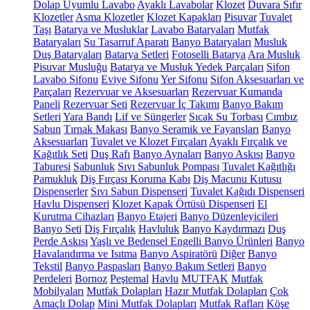
Dolap Uyumlu Lavabo
Ayaklı Lavabolar
Klozet
Duvara Sıfır
Klozetler
Asma Klozetler
Klozet Kapakları
Pisuvar
Tuvalet
Taşı
Batarya ve Musluklar
Lavabo Bataryaları
Mutfak
Bataryaları
Su Tasarruf Aparatı
Banyo Bataryaları
Musluk
Duş Bataryaları
Batarya Setleri
Fotoselli Batarya
Ara Musluk
Pisuvar Musluğu
Batarya ve Musluk Yedek Parçaları
Sifon
Lavabo Sifonu
Eviye Sifonu
Yer Sifonu
Sifon Aksesuarları ve
Parçaları
Rezervuar ve Aksesuarları
Rezervuar Kumanda
Paneli
Rezervuar Seti
Rezervuar İç Takımı
Banyo Bakım
Setleri
Yara Bandı
Lif ve Süngerler
Sıcak Su Torbası
Cımbız
Sabun
Tırnak Makası
Banyo Seramik ve Fayansları
Banyo
Aksesuarları
Tuvalet ve Klozet Fırçaları
Ayaklı Fırçalık ve
Kağıtlık Seti
Duş Rafı
Banyo Aynaları
Banyo Askısı
Banyo
Taburesi
Sabunluk
Sıvı Sabunluk Pompası
Tuvalet Kağıtlığı
Pamukluk
Diş Fırçası Koruma Kabı
Diş Macunu Kutusu
Dispenserler
Sıvı Sabun Dispenseri
Tuvalet Kağıdı Dispenseri
Havlu Dispenseri
Klozet Kapak Örtüsü Dispenseri
El
Kurutma Cihazları
Banyo Etajeri
Banyo Düzenleyicileri
Banyo Seti
Diş Fırçalık
Havluluk
Banyo Kaydırmazı
Duş
Perde Askısı
Yaşlı ve Bedensel Engelli Banyo Ürünleri
Banyo
Havalandırma ve Isıtma
Banyo Aspiratörü
Diğer
Banyo
Tekstil
Banyo Paspasları
Banyo Bakım Setleri
Banyo
Perdeleri
Bornoz
Peştemal
Havlu
MUTFAK
Mutfak
Mobilyaları
Mutfak Dolapları
Hazır Mutfak Dolapları
Çok
Amaçlı Dolap
Mini Mutfak Dolapları
Mutfak Rafları
Köşe