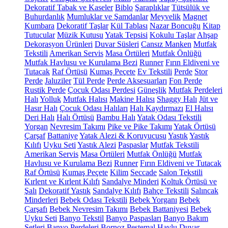
Dekoratif Tabak ve Kaseler
Biblo
Şaraplıklar
Tütsülük ve
Buhurdanlık
Mumluklar ve Şamdanlar
Meyvelik
Magnet
Kumbara
Dekoratif Taşlar
Kül Tablası
Nazar Boncuğu
Kitap
Tutucular
Müzik Kutusu
Yatak Tepsisi
Kokulu Taşlar
Ahşap
Dekorasyon Ürünleri
Duvar Süsleri
Cansız Manken
Mutfak
Tekstili
Amerikan Servis
Masa Örtüleri
Mutfak Önlüğü
Mutfak Havlusu ve Kurulama Bezi
Runner
Fırın Eldiveni ve
Tutacak
Raf Örtüsü
Kumaş Peçete
Ev Tekstili
Perde
Stor
Perde
Jaluziler
Tül Perde
Perde Aksesuarları
Fon Perde
Rustik Perde
Çocuk Odası Perdesi
Güneşlik
Mutfak Perdeleri
Halı
Yolluk
Mutfak Halısı
Makine Halısı
Shaggy Halı
Jüt ve
Hasır Halı
Çocuk Odası Halıları
Halı Kaydırmazı
El Halısı
Deri Halı
Halı Örtüsü
Bambu Halı
Yatak Odası Tekstili
Yorgan
Nevresim Takımı
Pike ve Pike Takımı
Yatak Örtüsü
Çarşaf
Battaniye
Yatak Alezi & Koruyucusu
Yastık
Yastık
Kılıfı
Uyku Seti
Yastık Alezi
Paspaslar
Mutfak Tekstili
Amerikan Servis
Masa Örtüleri
Mutfak Önlüğü
Mutfak
Havlusu ve Kurulama Bezi
Runner
Fırın Eldiveni ve Tutacak
Raf Örtüsü
Kumaş Peçete
Kilim
Seccade
Salon Tekstili
Kırlent ve Kırlent Kılıfı
Sandalye Minderi
Koltuk Örtüsü ve
Şalı
Dekoratif Yastık
Sandalye Kılıfı
Bahçe Tekstili
Salıncak
Minderleri
Bebek Odası Tekstili
Bebek Yorganı
Bebek
Çarşafı
Bebek Nevresim Takımı
Bebek Battaniyesi
Bebek
Uyku Seti
Banyo Tekstil
Banyo Paspasları
Banyo Bakım
Setleri
Banyo Perdeleri
Bornoz
Peştemal
Havlu
Duvar