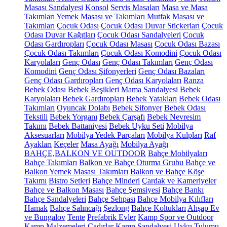
Masası Sandalyesi
Konsol
Servis Masaları
Masa ve Masa
Takımları
Yemek Masası ve Takımları
Mutfak Masası ve
Takımları
Çocuk Odası
Çocuk Odası Duvar Stickerları
Çocuk
Odası Duvar Kağıtları
Çocuk Odası Sandalyeleri
Çocuk
Odası Gardıropları
Çocuk Odası Masası
Çocuk Odası Bazası
Çocuk Odası Takımları
Çocuk Odası Komodini
Çocuk Odası
Karyolaları
Genç Odası
Genç Odası Takımları
Genç Odası
Komodini
Genç Odası Şifonyerleri
Genç Odası Bazaları
Genç Odası Gardıropları
Genç Odası Karyolaları
Ranza
Bebek Odası
Bebek Beşikleri
Mama Sandalyesi
Bebek
Karyolaları
Bebek Gardıropları
Bebek Yatakları
Bebek Odası
Takımları
Oyuncak Dolabı
Bebek Şifonyer
Bebek Odası
Tekstili
Bebek Yorganı
Bebek Çarşafı
Bebek Nevresim
Takımı
Bebek Battaniyesi
Bebek Uyku Seti
Mobilya
Aksesuarları
Mobilya Yedek Parçaları
Mobilya Kulpları
Raf
Ayakları
Keçeler
Masa Ayağı
Mobilya Ayağı
BAHÇE,BALKON VE OUTDOOR
Bahçe Mobilyaları
Bahçe Takımları
Balkon ve Bahçe Oturma Grubu
Bahçe ve
Balkon Yemek Masası Takımları
Balkon ve Bahçe Köşe
Takımı
Bistro Setleri
Bahçe Minderi
Çardak ve Kameriyeler
Bahçe ve Balkon Masası
Bahçe Şemsiyesi
Bahçe Bankı
Bahçe Sandalyeleri
Bahçe Sehpası
Bahçe Mobilya Kılıfları
Hamak
Bahçe Salıncağı
Şezlong
Bahçe Koltukları
Ahşap Ev
ve Bungalov
Tente
Prefabrik Evler
Kamp Spor ve Outdoor
Kamp Malzemeleri
Çadırlar
Kamp Sandalyesi
Uyku Tulumu