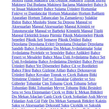
Motoru
Hasat Makinesi
Dal Öğütme Makinesi
Toprak Burgu
Makinesi
Dal Budama Makinesi
İlaçlama Makineleri
Bahçe İş
ve İnşaat Makineleri
Bahçe Sulama Ürünleri
Hortumlar
Fıskiye ve Damlatıcılar
Hortum Makaraları
Hortum Bağlantı
Aparatları
Hortum Tabancaları
Su Zamanlayıcı
Sulaklar
Bidon
Bahçe Musluğu
Şişme Su Deposu
Mangal ve
Aksesuarları
Mangal Aksesuarları
Mangal Kömürü ve
Tutuşturucular
Mangal ve Barbekü
Kömürlü Mangal
Tüplü
Mangal
Elektrikli Izgara
Pürmüz
Piknik Malzemeleri
Piknik
Sepetleri
Piknik Seti
Semaver
Piknik Örtüleri
Bahçe
Depolama
Depolama Evleri
Depolama Dolapları
Depolama
Sandığı
Bahçe Aydınlatma
Dış Mekan Aydınlatmalar
Solar
Aydınlatma
Projektör ve Sensörler
Bahçe Aplikleri
Bahçe
Feneri ve Meşaleler
Bahçe Masa Üstü Aydınlatma
Bahçe Set
Üstü Aydınlatma
Bahçe Aydınlatma Direkleri
Bahçe Peyzaj
Ürünleri
Bahçe Yer Döşemeleri
Bahçe Çit ve Bordürleri
Bahçe Filesi
Bahçe Gizleme Ağları
Bahçe Dekorasyon
Ürünleri
Bahçe Kovaları
Toprak ve Çiçek Bakımı
Bitki
Yetiştirme Ürünleri
Torf ve Topraklar
Gübreler ve Sıvı
Gübreler
Tohumlar
Çim Tohumu
Çiçek Tohumu
Sebze
Tohumları
Bitki Tohumları
Meyve Tohumu
Bitki Besinleri
Sera ve Sera Ekipmanları
Çiçek ve Bitki
İç Mekan Bitkileri
Dış Mekan Ağaçları
Canlı Çiçek
Çiçek Soğanları
Aşılı Meyve
Fidanları
Aşılı Gül
Fide
Dış Mekan Sarmaşık Bitkileri
Kaktüs
Saksı ve Aksesuarları
Dekoratif Saksı
Çiçeklik ve Saksılık