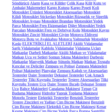
Söndürücü
Alarm
Kasa ve Kilitler
Çelik Kasa
Kilit
Kutu ve
Ambalaj Malzemeleri
Kargo Kutusu
Kargo Poşeti
Koli
Motosiklet Ürünleri
Motorsiklet Aksesuarları
Motosiklet
Kilidi
Motosiklet Stickerları
Motosiklet Rüzgarlık ve Siperlik
Motosiklet Aynası
Motosiklet Brandası
Motorsiklet Yedek
Parça
Motosiklet Fren Ekipmanları
Diğer Motosiklet Yedek
Parçaları
Motosiklet Fren ve Debriyaj Kolu
Motosiklet Kayışı
Motosiklet Zinciri
Motosiklet Giyim
Motorcu Eldiveni
Motorcu Botu ve Ayakkabısı
Motorcu Yağmurluk
Motosiklet
Kaskı
ELEKTRİKLİ EL ALETLERİ
Akülü Vidalamalar
Şarjlı Vidalamalar
Kablolu Vidalamalar
Vidalama Uçları
Matkaplar
Darbeli Matkaplar
Akülü Matkap ve Vidalamalar
Matkap Ucu ve Setleri
Somun Sıkma Makineleri
Darbesiz
Matkaplar
Manyetik Matkap
Sütunlu Matkap
Matkap Tezgahı
Kırıcılar ve Deliciler
Zımpara ve Polisaj
Zımpara Makineleri
Polisaj Makineleri
Planyalar
Zımpara Kağıdı ve Aksesuarları
Testereler
Daire Testereler
Dekupaj Testereler
Çok Amaçlı
Testereler
Tilki Kuyruğu Testereler
Testere Aksesuarları
Tilki
Kuyruğu Testere Ucu
Daire Testere Bıçağı
Dekupaj Testere
Ucu
Bahçe Makineleri
Çapalama Makinesi
Tırpan
Çit
Budama Makinesi
Hidrofor
Yaprak Toplama Makinesi
Motorlu Testere
Elektrikli Testereler
Benzinli Testereler
Testere Zincirleri ve Yağları
Çim Biçme Makinesi
Benzinli
Çim Biçme Makinesi
Elektrikli Çim Biçme Makinesi
Kenar
Kesme Makinesi
Çim Biçme Yedek Parça
Pompa
Santrifüj