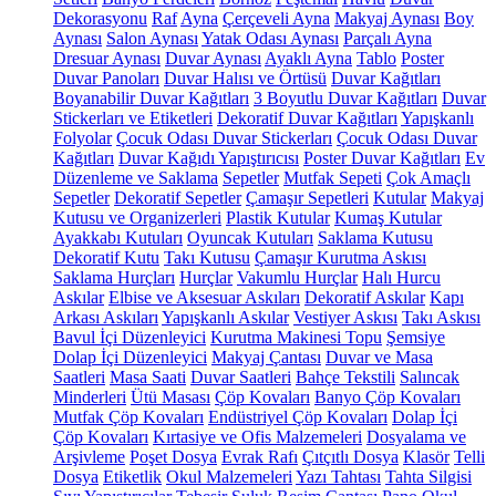
Dekorasyonu
Raf
Ayna
Çerçeveli Ayna
Makyaj Aynası
Boy
Aynası
Salon Aynası
Yatak Odası Aynası
Parçalı Ayna
Dresuar Aynası
Duvar Aynası
Ayaklı Ayna
Tablo
Poster
Duvar Panoları
Duvar Halısı ve Örtüsü
Duvar Kağıtları
Boyanabilir Duvar Kağıtları
3 Boyutlu Duvar Kağıtları
Duvar
Stickerları ve Etiketleri
Dekoratif Duvar Kağıtları
Yapışkanlı
Folyolar
Çocuk Odası Duvar Stickerları
Çocuk Odası Duvar
Kağıtları
Duvar Kağıdı Yapıştırıcısı
Poster Duvar Kağıtları
Ev
Düzenleme ve Saklama
Sepetler
Mutfak Sepeti
Çok Amaçlı
Sepetler
Dekoratif Sepetler
Çamaşır Sepetleri
Kutular
Makyaj
Kutusu ve Organizerleri
Plastik Kutular
Kumaş Kutular
Ayakkabı Kutuları
Oyuncak Kutuları
Saklama Kutusu
Dekoratif Kutu
Takı Kutusu
Çamaşır Kurutma Askısı
Saklama Hurçları
Hurçlar
Vakumlu Hurçlar
Halı Hurcu
Askılar
Elbise ve Aksesuar Askıları
Dekoratif Askılar
Kapı
Arkası Askıları
Yapışkanlı Askılar
Vestiyer Askısı
Takı Askısı
Bavul İçi Düzenleyici
Kurutma Makinesi Topu
Şemsiye
Dolap İçi Düzenleyici
Makyaj Çantası
Duvar ve Masa
Saatleri
Masa Saati
Duvar Saatleri
Bahçe Tekstili
Salıncak
Minderleri
Ütü Masası
Çöp Kovaları
Banyo Çöp Kovaları
Mutfak Çöp Kovaları
Endüstriyel Çöp Kovaları
Dolap İçi
Çöp Kovaları
Kırtasiye ve Ofis Malzemeleri
Dosyalama ve
Arşivleme
Poşet Dosya
Evrak Rafı
Çıtçıtlı Dosya
Klasör
Telli
Dosya
Etiketlik
Okul Malzemeleri
Yazı Tahtası
Tahta Silgisi