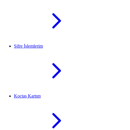
Şifre İşlemlerim
Koçtaş Kartım