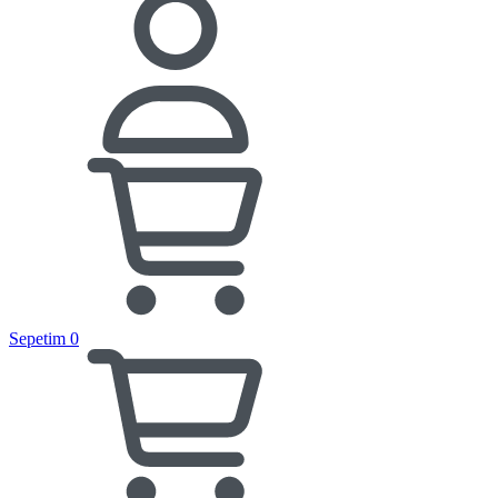
Sepetim
0