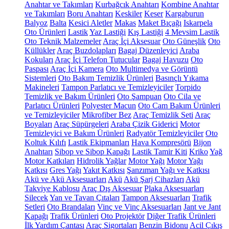
Anahtar ve Takımları
Kurbağcık Anahtarı
Kombine Anahtar
ve Takımları
Boru Anahtarı
Keskiler
Keser
Kargaburun
Balyoz
Balta
Kesici Aletler
Makas
Maket Bıçağı
Iskarpela
Oto Ürünleri
Lastik
Yaz Lastiği
Kış Lastiği
4 Mevsim Lastik
Oto Teknik Malzemeler
Araç İçi Aksesuar
Oto Güneşlik
Oto
Küllükler
Araç Buzdolapları
Bagaj Düzenleyici
Araba
Kokuları
Araç İçi Telefon Tutucular
Bagaj Havuzu
Oto
Paspası
Araç İçi Kamera
Oto Multimedya ve Görüntü
Sistemleri
Oto Bakım Temizlik Ürünleri
Basınçlı Yıkama
Makineleri
Tampon Parlatıcı ve Temizleyiciler
Torpido
Temizlik ve Bakım Ürünleri
Oto Şampuan
Oto Cila ve
Parlatıcı Ürünleri
Polyester Macun
Oto Cam Bakım Ürünleri
ve Temizleyiciler
Mikrofiber Bez
Araç Temizlik Seti
Araç
Boyaları
Araç Süpürgeleri
Araba Çizik Giderici
Motor
Temizleyici ve Bakım Ürünleri
Radyatör Temizleyiciler
Oto
Koltuk Kılıfı
Lastik Ekipmanları
Hava Kompresörü
Bijon
Anahtarı
Sibop ve Sibop Kapağı
Lastik Tamir Kiti
Kriko
Yağ
Motor Katkıları
Hidrolik Yağlar
Motor Yağı
Motor Yağı
Katkısı
Gres Yağı
Yakıt Katkısı
Şanzıman Yağı ve Katkısı
Akü ve Akü Aksesuarları
Akü
Akü Şarj Cihazları
Akü
Takviye Kablosu
Araç Dış Aksesuar
Plaka Aksesuarları
Silecek
Yan ve Tavan Çıtaları
Tampon Aksesuarları
Trafik
Setleri
Oto Brandaları
Vinç ve Vinç Aksesuarları
Jant ve Jant
Kapağı
Trafik Ürünleri
Oto Projektör
Diğer Trafik Ürünleri
İlk Yardım Çantası
Araç Sigortaları
Benzin Bidonu
Acil Çıkış