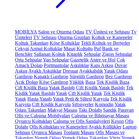
MOBİLYA
Salon ve Oturma Odası
TV Ünitesi ve Sehpası
Tv
Üniteleri
TV Sehpası
Oturma Grupları
Koltuk ve Kanepeler
Koltuk Takımları
Köşe Koltuklar
Tekli Koltuk ve Berjerler
Çekyat
Armut Koltuklar
Masaj Koltuğu
Puf
Bank ve
Benchler
Sallanan Koltuk
Kitaplık
Sehpalar
Zigon Sehpalar
Orta Sehpalar
Yan Sehpalar
Gazetelik
Antre ve Hol
Çok
Amaçlı Dolap
Portmantolar
Askılıklar
Kapı Askısı
Duvar
Askısı
Ayaklı Askılıklar
Dresuar
Ayakkabılık
Yatak Odası
Gardırop
Kapaklı Gardırop
Sürgülü Gardırop
Bez Gardırop
Açık Dolap
Köşe Gardırop
Yüklük
Baza
Tek Kişilik Baza
Çift Kişilik Baza
Yatak Başlığı
Çift Kişilik Yatak Başlığı
Tek
Kişilik Yatak Başlığı
Yatak
Çift Kişilik Yatak
Tek Kişilik
Yatak
Hasta Yatağı
Yatak Pedi & Şiltesi
Karyola
Tek Kişilik
Karyola
Çift Kişilik Karyola
Şifonyerler
Komodin
Yatak
Odası Takımları
Makyaj Masası
Takı Dolabı
Sandık
Paravan
Ofis ve Çalışma Mobilyaları
Çalışma ve Bilgisayar Masası
Oyuncu Koltukları
Çalışma ve Ofis Sandalyeleri
Keson
Ofis
Dolabı
Ofis Koltukları ve Kanepeleri
Ayaklı Küllükler
Laptop
Sehpası
Oyuncu Masası
Toplantı Masası
Ofis Masası ve
Takımları
Yemek Odası
Yemek Odası Takımları
Vitrin
Yemek