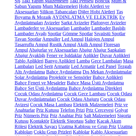
Şiş
Takı Yapım Malzemeleri
Takı Pensesi
Boncuk
Mum &
Sabun Yapımı
Mum Malzemeleri
Hobi Aletleri ve
Aksesuarları
Silikon Tabancaları
Diğer Hobi Aletleri
Taş
Boyama & Mozaik
AYDINLATMA VE ELEKTRİK
Ev
Aydınlatmaları
Avizeler
Sarkıt Avizeler
Plafonyer Avizeler
Lambaderler ve Aksesuarları
Lambader
Lambader Başlığı
Lambader Ayağı
Spotlar
Gömme Spotlar
Sıvaüstü Spotlar
Tavan Spotlar
Ampuller
Led Ampul
Halojen Ampul
Tasarruflu Ampul
Rustik Ampul
Akıllı Ampul
Floresan
Ampul
Abajurlar ve Aksesuarları
Abajur
Abajur Şapkaları
Abajur Ayaklığı
Fener ve Işıldaklar
Aplikler
Duvar Aplikleri
Tablo Aplikleri
Banyo Aplikleri
Lamba
Gece Lambaları
Masa
Lambaları
Led Şerit
Armatür
Led Armatür
Led Panel
Tezgah
Altı Aydınlatma
Bahçe Aydınlatma
Dış Mekan Aydınlatmalar
Solar Aydınlatma
Projektör ve Sensörler
Bahçe Aplikleri
Bahçe Feneri ve Meşaleler
Bahçe Masa Üstü Aydınlatma
Bahçe Set Üstü Aydınlatma
Bahçe Aydınlatma Direkleri
Çocuk Odası Aydınlatma
Çocuk Gece Lambası
Çocuk Odası
Duvar Aydınlatmaları
Çocuk Odası Abajuru
Çocuk Odası
Avizesi
Çocuk Masa Lambası
Elektrik Malzemeleri
Priz ve
Anahtarlar
Priz Kutusu
Telefon Prizi
Priz Çerçevesi
Golyat
Priz
Nümeris Priz
Priz
Anahtar Priz
Şalt Malzemeleri
Sigorta
Kutusu
Kontaktör
Elektrik Sigortası
Şalter
Kaçak Akım
Rölesi
Elektrik Sayacı
Uzatma Kablosu ve Grup Priz
Uzatma
Kabloları
Çoklu Grup Prizleri
Kablolar
Kablo Aksesuarları