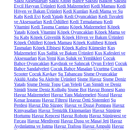
Saksı Aksesuarları
Saksı Altlığı
Bahçe Saksısı
Balkon Saksısı
Evcil Hayvan Ürünleri
Kedi Malzemeleri
Kedi Maması
Kedi
Hijyen ve Bakım Ürünleri
Kedi Kumları
Kedi Mama ve Su
Kabı
Kedi Evi
Kedi Yatağı
Kedi Oyuncakları
Kedi Tuvaleti
ve Aksesuarları
Kedi Ödülleri
Kedi Tırmalaması
Kedi
Vitamini
Kedi Taşıma Çantası
Köpek Malzemeleri
Köpek
Yatağı
Köpek Vitamini
Köpek Oyuncakları
Köpek Mama ve
Su Kabı
Köpek Güvenlik
Köpek Hijyen ve Bakım Ürünleri
Köpek Ödülleri
Köpek Maması
Köpek Kulübesi
Köpek
Tasmaları
Köpek Elbisesi
Köpek Kafesi
Kümesler
Kuş
Malzemeleri
Kuş Sağlık ve Bakım Ürünleri
Kuş Kafesleri ve
Aksesuarları
Kuş Yemi
Kuş Suluk ve Yemlikleri
Çocuk
Bahçe Oyuncakları
Kaydırak ve Salıncak
Oyun Evleri
Çocuk
Bahçe Sandalyeleri
Çocuk Bahçe Masaları
Uçurtma
Çocuk
Scooter
Çocuk Kaykay
Su Tabancası
Şişme Oyuncaklar
Akülü Araba
Su Aktivite Ürünleri
Şişme Havuz
Şişme Deniz
Yatağı
Şişme Deniz Topu
Can Yeleği
Can Simidi ve Deniz
Simidi
Şişme Deniz Kolluğu
Şişme Bot
Havuz Bonesi
Kano
Havuz Malzemeleri
Havuz Yapı Malzemeleri
Nozul
Havuz
Kenar Izgarası
Havuz Filtresi
Havuz Örtü Sistemleri
Su
Perdesi
Havuz Dip Süzgeç
Havuz ve Dozaj Pompası
Havuz
Kimyasalları
Havuz Temizlik Ekipmanları
Havuz Süpürge
Hortumu
Havuz Kepçesi
Havuz Robotu
Havuz Süpürgesi ve
Fırçası
Havuz Merdiveni
Havuz Duşu ve Masaj Jeti
Havuz
Aydınlatma ve Isıtma
Havuz Trafosu
Havuz Ampulü
Havuz