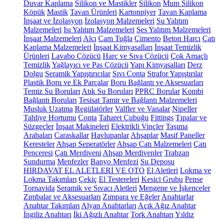
Duvar Kaplama
Silikon ve Mastikler
Silikon
Mum Silikon
Köpük
Mastik
Tavan Ürünleri
Kartonpiyer
Tavan Kaplama
İnşaat ve İzolasyon
İzolasyon Malzemeleri
Su Yalıtım
Malzemeleri
Isı Yalıtım Malzemeleri
Ses Yalıtım Malzemeleri
İnşaat Malzemeleri
Alçı
Cam Tuğla
Çimento
Beton Harcı
Çatı
Kaplama Malzemeleri
İnşaat Kimyasalları
İnşaat Temizlik
Ürünleri
Lavabo Çözücü
Harç ve Sıva Çözücü
Çok Amaçlı
Temizlik
Yağlayıcı ve Pas Çözücü
Yapı Kimyasalları
Derz
Dolgu
Seramik Yapıştırıcılar
Sıvı Conta
Strafor Yapıştırılar
Plastik Boru ve Ek Parçalar
Boru Bağlantı ve Aksesuarları
Temiz Su Boruları
Atık Su Boruları
PPRC Borular
Kombi
Bağlantı Boruları
Tesisat Tamir ve Bağlantı Malzemeleri
Musluk Uzatma
Regülatörler
Valfler ve Vanalar
Nipeller
Tahliye Hortumu
Conta
Taharet Çubuğu
Fittings
Tıpalar ve
Süzgeçler
İnşaat Makineleri
Elektrikli Vinçler
Taşıma
Arabaları
Caraskallar
Havlupanlar
Ahşaplar
Masif Paneller
Keresteler
Ahşap Seperatörler
Ahşap Çatı Malzemeleri
Çatı
Penceresi
Çatı Merdiveni
Ahşap Merdivenler
Trabzan
Sundurma
Menfezler
Banyo Menfezi
Su Deposu
HIRDAVAT EL ALETLERİ VE OTO
El Aletleri
Lokma ve
Lokma Takımları
Çekiç
El Testereleri
Kesici Grubu
Pense
Tornavida
Seramik ve Sıvacı Aletleri
Mengene ve İşkenceler
Zımbalar ve Aksesuarları
Zımpara ve Eğeler
Anahtarlar
Anahtar Takımları
Alyan Anahtarları
Açık Ağız Anahtar
İngiliz Anahtarı
İki Ağızlı Anahtar
Tork Anahtarı
Yıldız