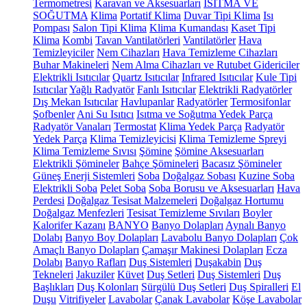
Termometresi
Karavan ve Aksesuarları
ISITMA VE
SOĞUTMA
Klima
Portatif Klima
Duvar Tipi Klima
Isı
Pompası
Salon Tipi Klima
Klima Kumandası
Kaset Tipi
Klima
Kombi
Tavan Vantilatörleri
Vantilatörler
Hava
Temizleyiciler
Nem Cihazları
Hava Temizleme Cihazları
Buhar Makineleri
Nem Alma Cihazları ve Rutubet Gidericiler
Elektrikli Isıtıcılar
Quartz Isıtıcılar
Infrared Isıtıcılar
Kule Tipi
Isıtıcılar
Yağlı Radyatör
Fanlı Isıtıcılar
Elektrikli Radyatörler
Dış Mekan Isıtıcılar
Havlupanlar
Radyatörler
Termosifonlar
Şofbenler
Ani Su Isıtıcı
Isıtma ve Soğutma Yedek Parça
Radyatör Vanaları
Termostat
Klima Yedek Parça
Radyatör
Yedek Parça
Klima Temizleyicisi
Klima Temizleme Spreyi
Klima Temizleme Sıvısı
Şömine
Şömine Aksesuarları
Elektrikli Şömineler
Bahçe Şömineleri
Bacasız Şömineler
Güneş Enerji Sistemleri
Soba
Doğalgaz Sobası
Kuzine Soba
Elektrikli Soba
Pelet Soba
Soba Borusu ve Aksesuarları
Hava
Perdesi
Doğalgaz Tesisat Malzemeleri
Doğalgaz Hortumu
Doğalgaz Menfezleri
Tesisat Temizleme Sıvıları
Boyler
Kalorifer Kazanı
BANYO
Banyo Dolapları
Aynalı Banyo
Dolabı
Banyo Boy Dolapları
Lavabolu Banyo Dolapları
Çok
Amaçlı Banyo Dolapları
Çamaşır Makinesi Dolapları
Ecza
Dolabı
Banyo Rafları
Duş Sistemleri
Duşakabin
Duş
Tekneleri
Jakuziler
Küvet
Duş Setleri
Duş Sistemleri
Duş
Başlıkları
Duş Kolonları
Sürgülü Duş Setleri
Duş Spiralleri
El
Duşu
Vitrifiyeler
Lavabolar
Çanak Lavabolar
Köşe Lavabolar