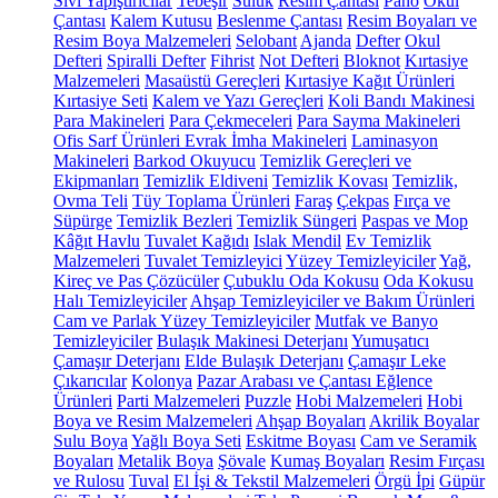
Sıvı Yapıştırıcılar
Tebeşir
Suluk
Resim Çantası
Pano
Okul
Çantası
Kalem Kutusu
Beslenme Çantası
Resim Boyaları ve
Resim Boya Malzemeleri
Selobant
Ajanda
Defter
Okul
Defteri
Spiralli Defter
Fihrist
Not Defteri
Bloknot
Kırtasiye
Malzemeleri
Masaüstü Gereçleri
Kırtasiye Kağıt Ürünleri
Kırtasiye Seti
Kalem ve Yazı Gereçleri
Koli Bandı Makinesi
Para Makineleri
Para Çekmeceleri
Para Sayma Makineleri
Ofis Sarf Ürünleri
Evrak İmha Makineleri
Laminasyon
Makineleri
Barkod Okuyucu
Temizlik Gereçleri ve
Ekipmanları
Temizlik Eldiveni
Temizlik Kovası
Temizlik,
Ovma Teli
Tüy Toplama Ürünleri
Faraş
Çekpas
Fırça ve
Süpürge
Temizlik Bezleri
Temizlik Süngeri
Paspas ve Mop
Kâğıt Havlu
Tuvalet Kağıdı
Islak Mendil
Ev Temizlik
Malzemeleri
Tuvalet Temizleyici
Yüzey Temizleyiciler
Yağ,
Kireç ve Pas Çözücüler
Çubuklu Oda Kokusu
Oda Kokusu
Halı Temizleyiciler
Ahşap Temizleyiciler ve Bakım Ürünleri
Cam ve Parlak Yüzey Temizleyiciler
Mutfak ve Banyo
Temizleyiciler
Bulaşık Makinesi Deterjanı
Yumuşatıcı
Çamaşır Deterjanı
Elde Bulaşık Deterjanı
Çamaşır Leke
Çıkarıcılar
Kolonya
Pazar Arabası ve Çantası
Eğlence
Ürünleri
Parti Malzemeleri
Puzzle
Hobi Malzemeleri
Hobi
Boya ve Resim Malzemeleri
Ahşap Boyaları
Akrilik Boyalar
Sulu Boya
Yağlı Boya Seti
Eskitme Boyası
Cam ve Seramik
Boyaları
Metalik Boya
Şövale
Kumaş Boyaları
Resim Fırçası
ve Rulosu
Tuval
El İşi & Tekstil Malzemeleri
Örgü İpi
Güpür