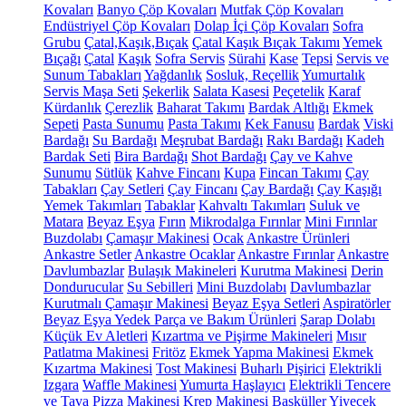
Kovaları
Banyo Çöp Kovaları
Mutfak Çöp Kovaları
Endüstriyel Çöp Kovaları
Dolap İçi Çöp Kovaları
Sofra
Grubu
Çatal,Kaşık,Bıçak
Çatal Kaşık Bıçak Takımı
Yemek
Bıçağı
Çatal
Kaşık
Sofra Servis
Sürahi
Kase
Tepsi
Servis ve
Sunum Tabakları
Yağdanlık
Sosluk, Reçellik
Yumurtalık
Servis Maşa Seti
Şekerlik
Salata Kasesi
Peçetelik
Karaf
Kürdanlık
Çerezlik
Baharat Takımı
Bardak Altlığı
Ekmek
Sepeti
Pasta Sunumu
Pasta Takımı
Kek Fanusu
Bardak
Viski
Bardağı
Su Bardağı
Meşrubat Bardağı
Rakı Bardağı
Kadeh
Bardak Seti
Bira Bardağı
Shot Bardağı
Çay ve Kahve
Sunumu
Sütlük
Kahve Fincanı
Kupa
Fincan Takımı
Çay
Tabakları
Çay Setleri
Çay Fincanı
Çay Bardağı
Çay Kaşığı
Yemek Takımları
Tabaklar
Kahvaltı Takımları
Suluk ve
Matara
Beyaz Eşya
Fırın
Mikrodalga Fırınlar
Mini Fırınlar
Buzdolabı
Çamaşır Makinesi
Ocak
Ankastre Ürünleri
Ankastre Setler
Ankastre Ocaklar
Ankastre Fırınlar
Ankastre
Davlumbazlar
Bulaşık Makineleri
Kurutma Makinesi
Derin
Dondurucular
Su Sebilleri
Mini Buzdolabı
Davlumbazlar
Kurutmalı Çamaşır Makinesi
Beyaz Eşya Setleri
Aspiratörler
Beyaz Eşya Yedek Parça ve Bakım Ürünleri
Şarap Dolabı
Küçük Ev Aletleri
Kızartma ve Pişirme Makineleri
Mısır
Patlatma Makinesi
Fritöz
Ekmek Yapma Makinesi
Ekmek
Kızartma Makinesi
Tost Makinesi
Buharlı Pişirici
Elektrikli
Izgara
Waffle Makinesi
Yumurta Haşlayıcı
Elektrikli Tencere
ve Tava
Pizza Makinesi
Krep Makinesi
Basküller
Yiyecek