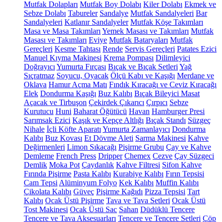
Mutfak Dolapları
Mutfak Boy Dolabı
Kiler Dolabı
Ekmek ve
Sebze Dolabı
Tabureler
Sandalye
Mutfak Sandalyeleri
Bar
Sandalyeleri
Katlanır Sandalyeler
Mutfak Köşe Takımları
Masa ve Masa Takımları
Yemek Masası ve Takımları
Mutfak
Masası ve Takımları
Eviye
Mutfak Bataryaları
Mutfak
Gereçleri
Kesme Tahtası
Rende
Servis Gereçleri
Patates Ezici
Manuel Kıyma Makinesi
Krema Pompası
Dilimleyici
Doğrayıcı
Yumurta Fırçası
Bıçak ve Bıçak Setleri
Yağ
Sıçratmaz
Soyucu, Oyacak
Ölçü Kabı ve Kaşığı
Merdane ve
Oklava
Hamur Açma Matı
Fındık Kıracağı ve Ceviz Kıracağı
Elek
Dondurma Kaşığı
Buz Kalıbı
Bıçak Bileyici Masat
Açacak ve Tirbuşon
Çekirdek Çıkarıcı
Çırpıcı
Sebze
Kurutucu
Huni
Baharat Öğütücü
Havan
Hamburger Presi
Sarımsak Ezici
Kaşık ve Kepçe Altlığı
Bıçak Standı
Süzgeç
Nihale
İçli Köfte Aparatı
Yumurta Zamanlayıcı
Dondurma
Kalıbı
Buz Kovası
Et Dövme Aleti
Sarma Makinesi
Kahve
Değirmenleri
Limon Sıkacağı
Pişirme Grubu
Çay ve Kahve
Demleme
French Press
Dripper
Chemex
Cezve
Çay Süzgeci
Demlik
Moka Pot
Çaydanlık
Kahve Filtresi
Sifon Kahve
Fırında Pişirme
Pasta Kalıbı
Kurabiye Kalıbı
Fırın Tepsisi
Cam Tepsi
Alüminyum Folyo
Kek Kalıbı
Muffin Kalıbı
Çikolata Kalıbı
Güveç
Pişirme Kağıdı
Pizza Tepsisi
Tart
Kalıbı
Ocak Üstü Pişirme
Tava ve Tava Setleri
Ocak Üstü
Tost Makinesi
Ocak Üstü Sac
Sahan
Düdüklü Tencere
Tencere ve Tava Aksesuarları
Tencere ve Tencere Setleri
Çöp