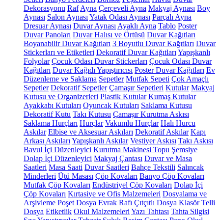
Dekorasyonu
Raf
Ayna
Çerçeveli Ayna
Makyaj Aynası
Boy
Aynası
Salon Aynası
Yatak Odası Aynası
Parçalı Ayna
Dresuar Aynası
Duvar Aynası
Ayaklı Ayna
Tablo
Poster
Duvar Panoları
Duvar Halısı ve Örtüsü
Duvar Kağıtları
Boyanabilir Duvar Kağıtları
3 Boyutlu Duvar Kağıtları
Duvar
Stickerları ve Etiketleri
Dekoratif Duvar Kağıtları
Yapışkanlı
Folyolar
Çocuk Odası Duvar Stickerları
Çocuk Odası Duvar
Kağıtları
Duvar Kağıdı Yapıştırıcısı
Poster Duvar Kağıtları
Ev
Düzenleme ve Saklama
Sepetler
Mutfak Sepeti
Çok Amaçlı
Sepetler
Dekoratif Sepetler
Çamaşır Sepetleri
Kutular
Makyaj
Kutusu ve Organizerleri
Plastik Kutular
Kumaş Kutular
Ayakkabı Kutuları
Oyuncak Kutuları
Saklama Kutusu
Dekoratif Kutu
Takı Kutusu
Çamaşır Kurutma Askısı
Saklama Hurçları
Hurçlar
Vakumlu Hurçlar
Halı Hurcu
Askılar
Elbise ve Aksesuar Askıları
Dekoratif Askılar
Kapı
Arkası Askıları
Yapışkanlı Askılar
Vestiyer Askısı
Takı Askısı
Bavul İçi Düzenleyici
Kurutma Makinesi Topu
Şemsiye
Dolap İçi Düzenleyici
Makyaj Çantası
Duvar ve Masa
Saatleri
Masa Saati
Duvar Saatleri
Bahçe Tekstili
Salıncak
Minderleri
Ütü Masası
Çöp Kovaları
Banyo Çöp Kovaları
Mutfak Çöp Kovaları
Endüstriyel Çöp Kovaları
Dolap İçi
Çöp Kovaları
Kırtasiye ve Ofis Malzemeleri
Dosyalama ve
Arşivleme
Poşet Dosya
Evrak Rafı
Çıtçıtlı Dosya
Klasör
Telli
Dosya
Etiketlik
Okul Malzemeleri
Yazı Tahtası
Tahta Silgisi