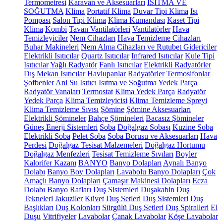
Termometresi
Karavan ve Aksesuarları
ISITMA VE
SOĞUTMA
Klima
Portatif Klima
Duvar Tipi Klima
Isı
Pompası
Salon Tipi Klima
Klima Kumandası
Kaset Tipi
Klima
Kombi
Tavan Vantilatörleri
Vantilatörler
Hava
Temizleyiciler
Nem Cihazları
Hava Temizleme Cihazları
Buhar Makineleri
Nem Alma Cihazları ve Rutubet Gidericiler
Elektrikli Isıtıcılar
Quartz Isıtıcılar
Infrared Isıtıcılar
Kule Tipi
Isıtıcılar
Yağlı Radyatör
Fanlı Isıtıcılar
Elektrikli Radyatörler
Dış Mekan Isıtıcılar
Havlupanlar
Radyatörler
Termosifonlar
Şofbenler
Ani Su Isıtıcı
Isıtma ve Soğutma Yedek Parça
Radyatör Vanaları
Termostat
Klima Yedek Parça
Radyatör
Yedek Parça
Klima Temizleyicisi
Klima Temizleme Spreyi
Klima Temizleme Sıvısı
Şömine
Şömine Aksesuarları
Elektrikli Şömineler
Bahçe Şömineleri
Bacasız Şömineler
Güneş Enerji Sistemleri
Soba
Doğalgaz Sobası
Kuzine Soba
Elektrikli Soba
Pelet Soba
Soba Borusu ve Aksesuarları
Hava
Perdesi
Doğalgaz Tesisat Malzemeleri
Doğalgaz Hortumu
Doğalgaz Menfezleri
Tesisat Temizleme Sıvıları
Boyler
Kalorifer Kazanı
BANYO
Banyo Dolapları
Aynalı Banyo
Dolabı
Banyo Boy Dolapları
Lavabolu Banyo Dolapları
Çok
Amaçlı Banyo Dolapları
Çamaşır Makinesi Dolapları
Ecza
Dolabı
Banyo Rafları
Duş Sistemleri
Duşakabin
Duş
Tekneleri
Jakuziler
Küvet
Duş Setleri
Duş Sistemleri
Duş
Başlıkları
Duş Kolonları
Sürgülü Duş Setleri
Duş Spiralleri
El
Duşu
Vitrifiyeler
Lavabolar
Çanak Lavabolar
Köşe Lavabolar