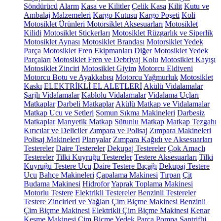
Söndürücü
Alarm
Kasa ve Kilitler
Çelik Kasa
Kilit
Kutu ve
Ambalaj Malzemeleri
Kargo Kutusu
Kargo Poşeti
Koli
Motosiklet Ürünleri
Motorsiklet Aksesuarları
Motosiklet
Kilidi
Motosiklet Stickerları
Motosiklet Rüzgarlık ve Siperlik
Motosiklet Aynası
Motosiklet Brandası
Motorsiklet Yedek
Parça
Motosiklet Fren Ekipmanları
Diğer Motosiklet Yedek
Parçaları
Motosiklet Fren ve Debriyaj Kolu
Motosiklet Kayışı
Motosiklet Zinciri
Motosiklet Giyim
Motorcu Eldiveni
Motorcu Botu ve Ayakkabısı
Motorcu Yağmurluk
Motosiklet
Kaskı
ELEKTRİKLİ EL ALETLERİ
Akülü Vidalamalar
Şarjlı Vidalamalar
Kablolu Vidalamalar
Vidalama Uçları
Matkaplar
Darbeli Matkaplar
Akülü Matkap ve Vidalamalar
Matkap Ucu ve Setleri
Somun Sıkma Makineleri
Darbesiz
Matkaplar
Manyetik Matkap
Sütunlu Matkap
Matkap Tezgahı
Kırıcılar ve Deliciler
Zımpara ve Polisaj
Zımpara Makineleri
Polisaj Makineleri
Planyalar
Zımpara Kağıdı ve Aksesuarları
Testereler
Daire Testereler
Dekupaj Testereler
Çok Amaçlı
Testereler
Tilki Kuyruğu Testereler
Testere Aksesuarları
Tilki
Kuyruğu Testere Ucu
Daire Testere Bıçağı
Dekupaj Testere
Ucu
Bahçe Makineleri
Çapalama Makinesi
Tırpan
Çit
Budama Makinesi
Hidrofor
Yaprak Toplama Makinesi
Motorlu Testere
Elektrikli Testereler
Benzinli Testereler
Testere Zincirleri ve Yağları
Çim Biçme Makinesi
Benzinli
Çim Biçme Makinesi
Elektrikli Çim Biçme Makinesi
Kenar
Kesme Makinesi
Çim Biçme Yedek Parça
Pompa
Santrifüj