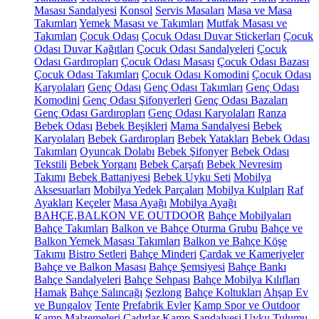
Masası Sandalyesi
Konsol
Servis Masaları
Masa ve Masa
Takımları
Yemek Masası ve Takımları
Mutfak Masası ve
Takımları
Çocuk Odası
Çocuk Odası Duvar Stickerları
Çocuk
Odası Duvar Kağıtları
Çocuk Odası Sandalyeleri
Çocuk
Odası Gardıropları
Çocuk Odası Masası
Çocuk Odası Bazası
Çocuk Odası Takımları
Çocuk Odası Komodini
Çocuk Odası
Karyolaları
Genç Odası
Genç Odası Takımları
Genç Odası
Komodini
Genç Odası Şifonyerleri
Genç Odası Bazaları
Genç Odası Gardıropları
Genç Odası Karyolaları
Ranza
Bebek Odası
Bebek Beşikleri
Mama Sandalyesi
Bebek
Karyolaları
Bebek Gardıropları
Bebek Yatakları
Bebek Odası
Takımları
Oyuncak Dolabı
Bebek Şifonyer
Bebek Odası
Tekstili
Bebek Yorganı
Bebek Çarşafı
Bebek Nevresim
Takımı
Bebek Battaniyesi
Bebek Uyku Seti
Mobilya
Aksesuarları
Mobilya Yedek Parçaları
Mobilya Kulpları
Raf
Ayakları
Keçeler
Masa Ayağı
Mobilya Ayağı
BAHÇE,BALKON VE OUTDOOR
Bahçe Mobilyaları
Bahçe Takımları
Balkon ve Bahçe Oturma Grubu
Bahçe ve
Balkon Yemek Masası Takımları
Balkon ve Bahçe Köşe
Takımı
Bistro Setleri
Bahçe Minderi
Çardak ve Kameriyeler
Bahçe ve Balkon Masası
Bahçe Şemsiyesi
Bahçe Bankı
Bahçe Sandalyeleri
Bahçe Sehpası
Bahçe Mobilya Kılıfları
Hamak
Bahçe Salıncağı
Şezlong
Bahçe Koltukları
Ahşap Ev
ve Bungalov
Tente
Prefabrik Evler
Kamp Spor ve Outdoor
Kamp Malzemeleri
Çadırlar
Kamp Sandalyesi
Uyku Tulumu