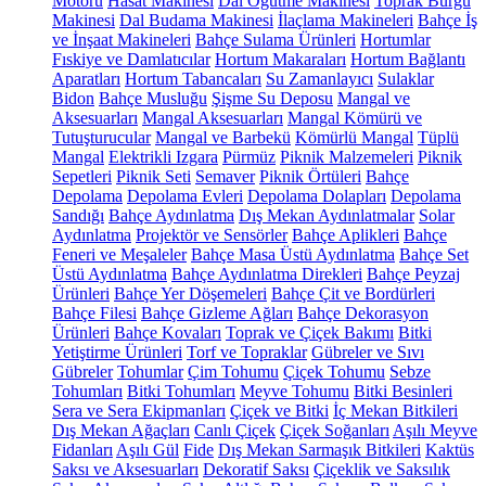
Motoru
Hasat Makinesi
Dal Öğütme Makinesi
Toprak Burgu
Makinesi
Dal Budama Makinesi
İlaçlama Makineleri
Bahçe İş
ve İnşaat Makineleri
Bahçe Sulama Ürünleri
Hortumlar
Fıskiye ve Damlatıcılar
Hortum Makaraları
Hortum Bağlantı
Aparatları
Hortum Tabancaları
Su Zamanlayıcı
Sulaklar
Bidon
Bahçe Musluğu
Şişme Su Deposu
Mangal ve
Aksesuarları
Mangal Aksesuarları
Mangal Kömürü ve
Tutuşturucular
Mangal ve Barbekü
Kömürlü Mangal
Tüplü
Mangal
Elektrikli Izgara
Pürmüz
Piknik Malzemeleri
Piknik
Sepetleri
Piknik Seti
Semaver
Piknik Örtüleri
Bahçe
Depolama
Depolama Evleri
Depolama Dolapları
Depolama
Sandığı
Bahçe Aydınlatma
Dış Mekan Aydınlatmalar
Solar
Aydınlatma
Projektör ve Sensörler
Bahçe Aplikleri
Bahçe
Feneri ve Meşaleler
Bahçe Masa Üstü Aydınlatma
Bahçe Set
Üstü Aydınlatma
Bahçe Aydınlatma Direkleri
Bahçe Peyzaj
Ürünleri
Bahçe Yer Döşemeleri
Bahçe Çit ve Bordürleri
Bahçe Filesi
Bahçe Gizleme Ağları
Bahçe Dekorasyon
Ürünleri
Bahçe Kovaları
Toprak ve Çiçek Bakımı
Bitki
Yetiştirme Ürünleri
Torf ve Topraklar
Gübreler ve Sıvı
Gübreler
Tohumlar
Çim Tohumu
Çiçek Tohumu
Sebze
Tohumları
Bitki Tohumları
Meyve Tohumu
Bitki Besinleri
Sera ve Sera Ekipmanları
Çiçek ve Bitki
İç Mekan Bitkileri
Dış Mekan Ağaçları
Canlı Çiçek
Çiçek Soğanları
Aşılı Meyve
Fidanları
Aşılı Gül
Fide
Dış Mekan Sarmaşık Bitkileri
Kaktüs
Saksı ve Aksesuarları
Dekoratif Saksı
Çiçeklik ve Saksılık