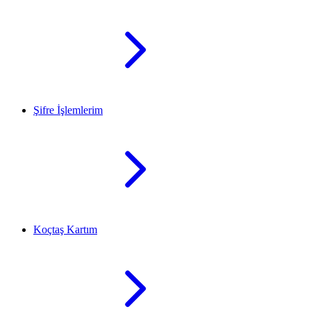
Şifre İşlemlerim
Koçtaş Kartım