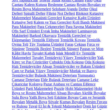
Sıvı Yapıştırıcılar
Tebeşir
Suluk
Resim Çantası
Pano
Okul
Çantası
Kalem Kutusu
Beslenme Çantası
Resim Boyaları ve
Resim Boya Malzemeleri
Selobant
Ajanda
Defter
Okul
Defteri
Spiralli Defter
Fihrist
Not Defteri
Bloknot
Kırtasiye
Malzemeleri
Masaüstü Gereçleri
Kırtasiye Kağıt Ürünleri
Kırtasiye Seti
Kalem ve Yazı Gereçleri
Koli Bandı Makinesi
Para Makineleri
Para Çekmeceleri
Para Sayma Makineleri
Ofis Sarf Ürünleri
Evrak İmha Makineleri
Laminasyon
Makineleri
Barkod Okuyucu
Temizlik Gereçleri ve
Ekipmanları
Temizlik Eldiveni
Temizlik Kovası
Temizlik,
Ovma Teli
Tüy Toplama Ürünleri
Faraş
Çekpas
Fırça ve
Süpürge
Temizlik Bezleri
Temizlik Süngeri
Paspas ve Mop
Kâğıt Havlu
Tuvalet Kağıdı
Islak Mendil
Ev Temizlik
Malzemeleri
Tuvalet Temizleyici
Yüzey Temizleyiciler
Yağ,
Kireç ve Pas Çözücüler
Çubuklu Oda Kokusu
Oda Kokusu
Halı Temizleyiciler
Ahşap Temizleyiciler ve Bakım Ürünleri
Cam ve Parlak Yüzey Temizleyiciler
Mutfak ve Banyo
Temizleyiciler
Bulaşık Makinesi Deterjanı
Yumuşatıcı
Çamaşır Deterjanı
Elde Bulaşık Deterjanı
Çamaşır Leke
Çıkarıcılar
Kolonya
Pazar Arabası ve Çantası
Eğlence
Ürünleri
Parti Malzemeleri
Puzzle
Hobi Malzemeleri
Hobi
Boya ve Resim Malzemeleri
Ahşap Boyaları
Akrilik Boyalar
Sulu Boya
Yağlı Boya Seti
Eskitme Boyası
Cam ve Seramik
Boyaları
Metalik Boya
Şövale
Kumaş Boyaları
Resim Fırçası
ve Rulosu
Tuval
El İşi & Tekstil Malzemeleri
Örgü İpi
Güpür