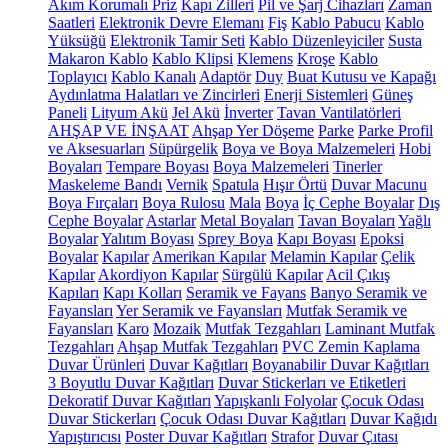
Akım Korumalı Priz
Kapı Zilleri
Pil ve Şarj Cihazları
Zaman
Saatleri
Elektronik Devre Elemanı
Fiş
Kablo Pabucu
Kablo
Yüksüğü
Elektronik Tamir Seti
Kablo Düzenleyiciler
Susta
Makaron Kablo
Kablo Klipsi
Klemens
Kroşe
Kablo
Toplayıcı
Kablo Kanalı
Adaptör
Duy
Buat Kutusu ve Kapağı
Aydınlatma Halatları ve Zincirleri
Enerji Sistemleri
Güneş
Paneli
Lityum Akü
Jel Akü
İnverter
Tavan Vantilatörleri
AHŞAP VE İNŞAAT
Ahşap Yer Döşeme
Parke
Parke Profil
ve Aksesuarları
Süpürgelik
Boya ve Boya Malzemeleri
Hobi
Boyaları
Tempare Boyası
Boya Malzemeleri
Tinerler
Maskeleme Bandı
Vernik
Spatula
Hışır Örtü
Duvar Macunu
Boya Fırçaları
Boya Rulosu
Mala
Boya
İç Cephe Boyalar
Dış
Cephe Boyalar
Astarlar
Metal Boyaları
Tavan Boyaları
Yağlı
Boyalar
Yalıtım Boyası
Sprey Boya
Kapı Boyası
Epoksi
Boyalar
Kapılar
Amerikan Kapılar
Melamin Kapılar
Çelik
Kapılar
Akordiyon Kapılar
Sürgülü Kapılar
Acil Çıkış
Kapıları
Kapı Kolları
Seramik ve Fayans
Banyo Seramik ve
Fayansları
Yer Seramik ve Fayansları
Mutfak Seramik ve
Fayansları
Karo
Mozaik
Mutfak Tezgahları
Laminant Mutfak
Tezgahları
Ahşap Mutfak Tezgahları
PVC Zemin Kaplama
Duvar Ürünleri
Duvar Kağıtları
Boyanabilir Duvar Kağıtları
3 Boyutlu Duvar Kağıtları
Duvar Stickerları ve Etiketleri
Dekoratif Duvar Kağıtları
Yapışkanlı Folyolar
Çocuk Odası
Duvar Stickerları
Çocuk Odası Duvar Kağıtları
Duvar Kağıdı
Yapıştırıcısı
Poster Duvar Kağıtları
Strafor
Duvar Çıtası