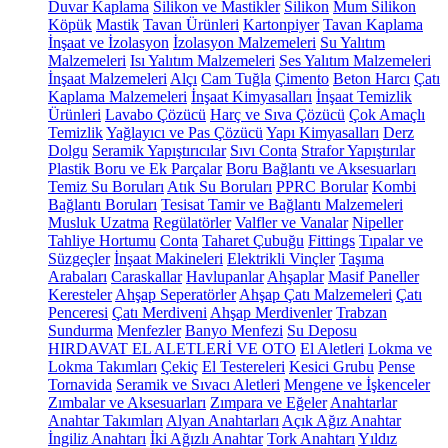
Duvar Kaplama
Silikon ve Mastikler
Silikon
Mum Silikon
Köpük
Mastik
Tavan Ürünleri
Kartonpiyer
Tavan Kaplama
İnşaat ve İzolasyon
İzolasyon Malzemeleri
Su Yalıtım
Malzemeleri
Isı Yalıtım Malzemeleri
Ses Yalıtım Malzemeleri
İnşaat Malzemeleri
Alçı
Cam Tuğla
Çimento
Beton Harcı
Çatı
Kaplama Malzemeleri
İnşaat Kimyasalları
İnşaat Temizlik
Ürünleri
Lavabo Çözücü
Harç ve Sıva Çözücü
Çok Amaçlı
Temizlik
Yağlayıcı ve Pas Çözücü
Yapı Kimyasalları
Derz
Dolgu
Seramik Yapıştırıcılar
Sıvı Conta
Strafor Yapıştırılar
Plastik Boru ve Ek Parçalar
Boru Bağlantı ve Aksesuarları
Temiz Su Boruları
Atık Su Boruları
PPRC Borular
Kombi
Bağlantı Boruları
Tesisat Tamir ve Bağlantı Malzemeleri
Musluk Uzatma
Regülatörler
Valfler ve Vanalar
Nipeller
Tahliye Hortumu
Conta
Taharet Çubuğu
Fittings
Tıpalar ve
Süzgeçler
İnşaat Makineleri
Elektrikli Vinçler
Taşıma
Arabaları
Caraskallar
Havlupanlar
Ahşaplar
Masif Paneller
Keresteler
Ahşap Seperatörler
Ahşap Çatı Malzemeleri
Çatı
Penceresi
Çatı Merdiveni
Ahşap Merdivenler
Trabzan
Sundurma
Menfezler
Banyo Menfezi
Su Deposu
HIRDAVAT EL ALETLERİ VE OTO
El Aletleri
Lokma ve
Lokma Takımları
Çekiç
El Testereleri
Kesici Grubu
Pense
Tornavida
Seramik ve Sıvacı Aletleri
Mengene ve İşkenceler
Zımbalar ve Aksesuarları
Zımpara ve Eğeler
Anahtarlar
Anahtar Takımları
Alyan Anahtarları
Açık Ağız Anahtar
İngiliz Anahtarı
İki Ağızlı Anahtar
Tork Anahtarı
Yıldız