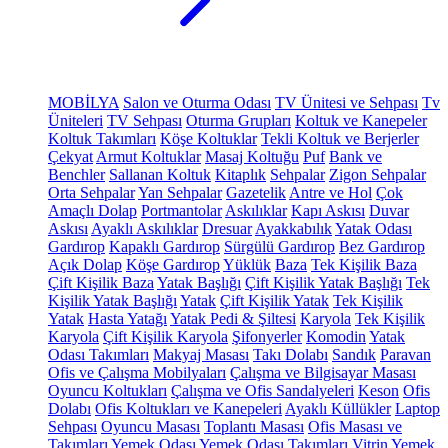
MOBİLYA
Salon ve Oturma Odası
TV Ünitesi ve Sehpası
Tv
Üniteleri
TV Sehpası
Oturma Grupları
Koltuk ve Kanepeler
Koltuk Takımları
Köşe Koltuklar
Tekli Koltuk ve Berjerler
Çekyat
Armut Koltuklar
Masaj Koltuğu
Puf
Bank ve
Benchler
Sallanan Koltuk
Kitaplık
Sehpalar
Zigon Sehpalar
Orta Sehpalar
Yan Sehpalar
Gazetelik
Antre ve Hol
Çok
Amaçlı Dolap
Portmantolar
Askılıklar
Kapı Askısı
Duvar
Askısı
Ayaklı Askılıklar
Dresuar
Ayakkabılık
Yatak Odası
Gardırop
Kapaklı Gardırop
Sürgülü Gardırop
Bez Gardırop
Açık Dolap
Köşe Gardırop
Yüklük
Baza
Tek Kişilik Baza
Çift Kişilik Baza
Yatak Başlığı
Çift Kişilik Yatak Başlığı
Tek
Kişilik Yatak Başlığı
Yatak
Çift Kişilik Yatak
Tek Kişilik
Yatak
Hasta Yatağı
Yatak Pedi & Şiltesi
Karyola
Tek Kişilik
Karyola
Çift Kişilik Karyola
Şifonyerler
Komodin
Yatak
Odası Takımları
Makyaj Masası
Takı Dolabı
Sandık
Paravan
Ofis ve Çalışma Mobilyaları
Çalışma ve Bilgisayar Masası
Oyuncu Koltukları
Çalışma ve Ofis Sandalyeleri
Keson
Ofis
Dolabı
Ofis Koltukları ve Kanepeleri
Ayaklı Küllükler
Laptop
Sehpası
Oyuncu Masası
Toplantı Masası
Ofis Masası ve
Takımları
Yemek Odası
Yemek Odası Takımları
Vitrin
Yemek