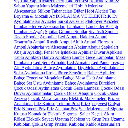
Şiş
Takı Yapım Malzemeleri
Takı Pensesi
Boncuk
Mum &
Sabun Yapımı
Mum Malzemeleri
Hobi Aletleri ve
Aksesuarları
Silikon Tabancaları
Diğer Hobi Aletleri
Taş
Boyama & Mozaik
AYDINLATMA VE ELEKTRİK
Ev
Aydınlatmaları
Avizeler
Sarkıt Avizeler
Plafonyer Avizeler
Lambaderler ve Aksesuarları
Lambader
Lambader Başlığı
Lambader Ayağı
Spotlar
Gömme Spotlar
Sıvaüstü Spotlar
Tavan Spotlar
Ampuller
Led Ampul
Halojen Ampul
Tasarruflu Ampul
Rustik Ampul
Akıllı Ampul
Floresan
Ampul
Abajurlar ve Aksesuarları
Abajur
Abajur Şapkaları
Abajur Ayaklığı
Fener ve Işıldaklar
Aplikler
Duvar Aplikleri
Tablo Aplikleri
Banyo Aplikleri
Lamba
Gece Lambaları
Masa
Lambaları
Led Şerit
Armatür
Led Armatür
Led Panel
Tezgah
Altı Aydınlatma
Bahçe Aydınlatma
Dış Mekan Aydınlatmalar
Solar Aydınlatma
Projektör ve Sensörler
Bahçe Aplikleri
Bahçe Feneri ve Meşaleler
Bahçe Masa Üstü Aydınlatma
Bahçe Set Üstü Aydınlatma
Bahçe Aydınlatma Direkleri
Çocuk Odası Aydınlatma
Çocuk Gece Lambası
Çocuk Odası
Duvar Aydınlatmaları
Çocuk Odası Abajuru
Çocuk Odası
Avizesi
Çocuk Masa Lambası
Elektrik Malzemeleri
Priz ve
Anahtarlar
Priz Kutusu
Telefon Prizi
Priz Çerçevesi
Golyat
Priz
Nümeris Priz
Priz
Anahtar Priz
Şalt Malzemeleri
Sigorta
Kutusu
Kontaktör
Elektrik Sigortası
Şalter
Kaçak Akım
Rölesi
Elektrik Sayacı
Uzatma Kablosu ve Grup Priz
Uzatma
Kabloları
Çoklu Grup Prizleri
Kablolar
Kablo Aksesuarları