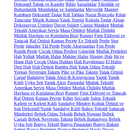
Dekoratif Tabak ve Kaseler
Biblo
Şaraplıklar
Tütsülük ve
Buhurdanlık
Mumluklar ve Şamdanlar
Meyvelik
Magnet
Kumbara
Dekoratif Taşlar
Kül Tablası
Nazar Boncuğu
Kitap
Tutucular
Müzik Kutusu
Yatak Tepsisi
Kokulu Taşlar
Ahşap
Dekorasyon Ürünleri
Duvar Süsleri
Cansız Manken
Mutfak
Tekstili
Amerikan Servis
Masa Örtüleri
Mutfak Önlüğü
Mutfak Havlusu ve Kurulama Bezi
Runner
Fırın Eldiveni ve
Tutacak
Raf Örtüsü
Kumaş Peçete
Ev Tekstili
Perde
Stor
Perde
Jaluziler
Tül Perde
Perde Aksesuarları
Fon Perde
Rustik Perde
Çocuk Odası Perdesi
Güneşlik
Mutfak Perdeleri
Halı
Yolluk
Mutfak Halısı
Makine Halısı
Shaggy Halı
Jüt ve
Hasır Halı
Çocuk Odası Halıları
Halı Kaydırmazı
El Halısı
Deri Halı
Halı Örtüsü
Bambu Halı
Yatak Odası Tekstili
Yorgan
Nevresim Takımı
Pike ve Pike Takımı
Yatak Örtüsü
Çarşaf
Battaniye
Yatak Alezi & Koruyucusu
Yastık
Yastık
Kılıfı
Uyku Seti
Yastık Alezi
Paspaslar
Mutfak Tekstili
Amerikan Servis
Masa Örtüleri
Mutfak Önlüğü
Mutfak
Havlusu ve Kurulama Bezi
Runner
Fırın Eldiveni ve Tutacak
Raf Örtüsü
Kumaş Peçete
Kilim
Seccade
Salon Tekstili
Kırlent ve Kırlent Kılıfı
Sandalye Minderi
Koltuk Örtüsü ve
Şalı
Dekoratif Yastık
Sandalye Kılıfı
Bahçe Tekstili
Salıncak
Minderleri
Bebek Odası Tekstili
Bebek Yorganı
Bebek
Çarşafı
Bebek Nevresim Takımı
Bebek Battaniyesi
Bebek
Uyku Seti
Banyo Tekstil
Banyo Paspasları
Banyo Bakım
Setleri
Banyo Perdeleri
Bornoz
Peştemal
Havlu
Duvar