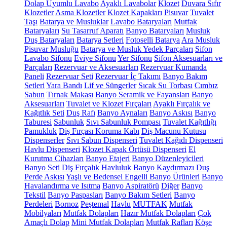
Dolap Uyumlu Lavabo
Ayaklı Lavabolar
Klozet
Duvara Sıfır
Klozetler
Asma Klozetler
Klozet Kapakları
Pisuvar
Tuvalet
Taşı
Batarya ve Musluklar
Lavabo Bataryaları
Mutfak
Bataryaları
Su Tasarruf Aparatı
Banyo Bataryaları
Musluk
Duş Bataryaları
Batarya Setleri
Fotoselli Batarya
Ara Musluk
Pisuvar Musluğu
Batarya ve Musluk Yedek Parçaları
Sifon
Lavabo Sifonu
Eviye Sifonu
Yer Sifonu
Sifon Aksesuarları ve
Parçaları
Rezervuar ve Aksesuarları
Rezervuar Kumanda
Paneli
Rezervuar Seti
Rezervuar İç Takımı
Banyo Bakım
Setleri
Yara Bandı
Lif ve Süngerler
Sıcak Su Torbası
Cımbız
Sabun
Tırnak Makası
Banyo Seramik ve Fayansları
Banyo
Aksesuarları
Tuvalet ve Klozet Fırçaları
Ayaklı Fırçalık ve
Kağıtlık Seti
Duş Rafı
Banyo Aynaları
Banyo Askısı
Banyo
Taburesi
Sabunluk
Sıvı Sabunluk Pompası
Tuvalet Kağıtlığı
Pamukluk
Diş Fırçası Koruma Kabı
Diş Macunu Kutusu
Dispenserler
Sıvı Sabun Dispenseri
Tuvalet Kağıdı Dispenseri
Havlu Dispenseri
Klozet Kapak Örtüsü Dispenseri
El
Kurutma Cihazları
Banyo Etajeri
Banyo Düzenleyicileri
Banyo Seti
Diş Fırçalık
Havluluk
Banyo Kaydırmazı
Duş
Perde Askısı
Yaşlı ve Bedensel Engelli Banyo Ürünleri
Banyo
Havalandırma ve Isıtma
Banyo Aspiratörü
Diğer
Banyo
Tekstil
Banyo Paspasları
Banyo Bakım Setleri
Banyo
Perdeleri
Bornoz
Peştemal
Havlu
MUTFAK
Mutfak
Mobilyaları
Mutfak Dolapları
Hazır Mutfak Dolapları
Çok
Amaçlı Dolap
Mini Mutfak Dolapları
Mutfak Rafları
Köşe