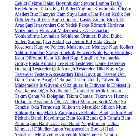
Çekici
Çekme Halatı
Boyunluklar
Seyyar Lamba
Trafik
Reflektörleri
Takoz
Kış Ürünleri
Yağmur Kaydırıcılar
Ölçüm
Aletleri
Buz Kazıyıcı
Cam Suyu
Lastik Kar Paleti
Kışlık Set
Ürünler
Antifrizler
Buğu Giderici
Lastik Zinciri
Elektrikli
Araç Şarj İstasyonları
Oto Yedek Parça
Römork
Hırdavat
Malzemeleri
Hırdavat Malzemesi ve Aksesuarları
Yönlendirme Levhaları
Sabitleme Ürünleri
Dübel
Dübel
Setleri
Somun
Çivi
Vida-Çivi
Demir Pul
Vida
Civata
Köşebent
Kapı ve Pencere Malzemeleri
Menteşe
Kapı Kolları
Yalıtım Bantları
Stoper
Sineklik
Pencere Kolu
Kapı Hidroliği
Kapı Dürbünü
Kapı Kilitleri
Kapı Sürgüleri
Anahtarlık
Gönye
Posta Kutuları
Tekerlek
Testereler
Daire Testereler
Dekupaj Testereler
Çok Amaçlı Testereler
Tilki Kuyruğu
Testereler
Testere Aksesuarları
Tilki Kuyruğu Testere Ucu
Daire Testere Bıçağı
Dekupaj Testere Ucu
İş Güvenlik
Malzemeleri
İş Güvenlik Gözlükleri
İş Eldiveni
İş Elbisesi
İş
Ayakkabısı
Diğer İş Güvenlik Ürünleri
Siperlik
Lanyard
Takım Çanta Ve Dolapları
Takım Çantası
Takım ve Hizmet
Dolapları
Avadanlık
Ölçü Aletleri
Metre ve Şerit Metre
Su
Terazisi
Oda Termostatı
Silikon ve Mastikler
Silikon
Mum
Silikon
Köpük
Mastik
Yapıştırıcı ve Bantlar
Bant
Teflon Bant
Elektrik Bandı
Kaydırmaz Bant
Koli Bandı
Çift Taraflı Bant
Alüminyum Bant
İzolasyon Bandı
Yapıştırıcılar
Tutkal
Kimyasal Dübeller
Japon Yapıştırıcıları
Epoksi
Hızlı
Yapıştırıcı
Merdivenler
Güvenlik Malzemeleri
Yangın