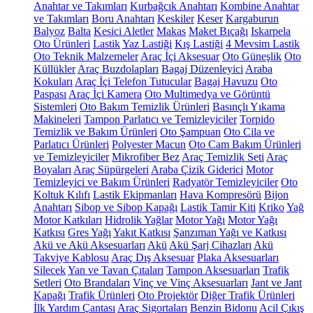
Anahtar ve Takımları
Kurbağcık Anahtarı
Kombine Anahtar
ve Takımları
Boru Anahtarı
Keskiler
Keser
Kargaburun
Balyoz
Balta
Kesici Aletler
Makas
Maket Bıçağı
Iskarpela
Oto Ürünleri
Lastik
Yaz Lastiği
Kış Lastiği
4 Mevsim Lastik
Oto Teknik Malzemeler
Araç İçi Aksesuar
Oto Güneşlik
Oto
Küllükler
Araç Buzdolapları
Bagaj Düzenleyici
Araba
Kokuları
Araç İçi Telefon Tutucular
Bagaj Havuzu
Oto
Paspası
Araç İçi Kamera
Oto Multimedya ve Görüntü
Sistemleri
Oto Bakım Temizlik Ürünleri
Basınçlı Yıkama
Makineleri
Tampon Parlatıcı ve Temizleyiciler
Torpido
Temizlik ve Bakım Ürünleri
Oto Şampuan
Oto Cila ve
Parlatıcı Ürünleri
Polyester Macun
Oto Cam Bakım Ürünleri
ve Temizleyiciler
Mikrofiber Bez
Araç Temizlik Seti
Araç
Boyaları
Araç Süpürgeleri
Araba Çizik Giderici
Motor
Temizleyici ve Bakım Ürünleri
Radyatör Temizleyiciler
Oto
Koltuk Kılıfı
Lastik Ekipmanları
Hava Kompresörü
Bijon
Anahtarı
Sibop ve Sibop Kapağı
Lastik Tamir Kiti
Kriko
Yağ
Motor Katkıları
Hidrolik Yağlar
Motor Yağı
Motor Yağı
Katkısı
Gres Yağı
Yakıt Katkısı
Şanzıman Yağı ve Katkısı
Akü ve Akü Aksesuarları
Akü
Akü Şarj Cihazları
Akü
Takviye Kablosu
Araç Dış Aksesuar
Plaka Aksesuarları
Silecek
Yan ve Tavan Çıtaları
Tampon Aksesuarları
Trafik
Setleri
Oto Brandaları
Vinç ve Vinç Aksesuarları
Jant ve Jant
Kapağı
Trafik Ürünleri
Oto Projektör
Diğer Trafik Ürünleri
İlk Yardım Çantası
Araç Sigortaları
Benzin Bidonu
Acil Çıkış