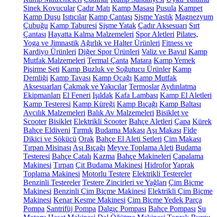
Sinek Kovucular
Çadır Matı
Kamp Masası
Pusula
Kampet
Kamp Duşu
Isıtıcılar
Kamp Çantası
Şişme Yastık
Magnezyum
Çubuğu
Kamp Taburesi
Şişme Yatak
Çadır Aksesuarı
Sırt
Çantası
Hayatta Kalma Malzemeleri
Spor Aletleri
Pilates,
Yoga ve Jimnastik
Ağırlık ve Halter Ürünleri
Fitness ve
Kardiyo Ürünleri
Diğer Spor Ürünleri
Valiz ve Bavul
Kamp
Mutfak Malzemeleri
Termal Çanta
Matara
Kamp Yemek
Pişirme Seti
Kamp Buzluk ve Soğutucu Ürünler
Kamp
Demliği
Kamp Tavası
Kamp Ocağı
Kamp Mutfak
Aksesuarları
Çakmak ve Yakıcılar
Termoslar
Aydınlatma
Ekipmanları
El Feneri
Işıldak
Kafa Lambası
Kamp El Aletleri
Kamp Testeresi
Kamp Küreği
Kamp Bıçağı
Kamp Baltası
Avcılık Malzemeleri
Balık Av Malzemeleri
Bisiklet ve
Scooter
Bisiklet
Elektrikli Scooter
Bahçe Aletleri
Çapa
Kürek
Bahçe Eldiveni
Tırmık
Budama Makası
Aşı Makası
Fide
Dikici ve Sökücü
Orak
Bahçe El Aleti Setleri
Çim Makası
Tırpan Misinası
Aşı Bıçağı
Meyve Toplama Aleti
Budama
Testeresi
Bahçe Çatalı
Kazma
Bahçe Makineleri
Çapalama
Makinesi
Tırpan
Çit Budama Makinesi
Hidrofor
Yaprak
Toplama Makinesi
Motorlu Testere
Elektrikli Testereler
Benzinli Testereler
Testere Zincirleri ve Yağları
Çim Biçme
Makinesi
Benzinli Çim Biçme Makinesi
Elektrikli Çim Biçme
Makinesi
Kenar Kesme Makinesi
Çim Biçme Yedek Parça
Pompa
Santrifüj Pompa
Dalgıç Pompası
Bahçe Pompası
Su