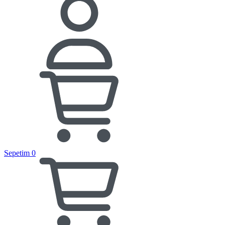
Sepetim
0