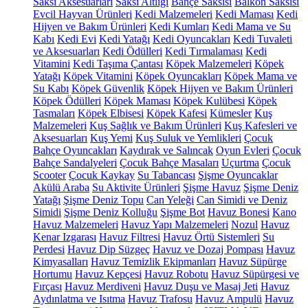
Saksı Aksesuarları
Saksı Altlığı
Bahçe Saksısı
Balkon Saksısı
Evcil Hayvan Ürünleri
Kedi Malzemeleri
Kedi Maması
Kedi
Hijyen ve Bakım Ürünleri
Kedi Kumları
Kedi Mama ve Su
Kabı
Kedi Evi
Kedi Yatağı
Kedi Oyuncakları
Kedi Tuvaleti
ve Aksesuarları
Kedi Ödülleri
Kedi Tırmalaması
Kedi
Vitamini
Kedi Taşıma Çantası
Köpek Malzemeleri
Köpek
Yatağı
Köpek Vitamini
Köpek Oyuncakları
Köpek Mama ve
Su Kabı
Köpek Güvenlik
Köpek Hijyen ve Bakım Ürünleri
Köpek Ödülleri
Köpek Maması
Köpek Kulübesi
Köpek
Tasmaları
Köpek Elbisesi
Köpek Kafesi
Kümesler
Kuş
Malzemeleri
Kuş Sağlık ve Bakım Ürünleri
Kuş Kafesleri ve
Aksesuarları
Kuş Yemi
Kuş Suluk ve Yemlikleri
Çocuk
Bahçe Oyuncakları
Kaydırak ve Salıncak
Oyun Evleri
Çocuk
Bahçe Sandalyeleri
Çocuk Bahçe Masaları
Uçurtma
Çocuk
Scooter
Çocuk Kaykay
Su Tabancası
Şişme Oyuncaklar
Akülü Araba
Su Aktivite Ürünleri
Şişme Havuz
Şişme Deniz
Yatağı
Şişme Deniz Topu
Can Yeleği
Can Simidi ve Deniz
Simidi
Şişme Deniz Kolluğu
Şişme Bot
Havuz Bonesi
Kano
Havuz Malzemeleri
Havuz Yapı Malzemeleri
Nozul
Havuz
Kenar Izgarası
Havuz Filtresi
Havuz Örtü Sistemleri
Su
Perdesi
Havuz Dip Süzgeç
Havuz ve Dozaj Pompası
Havuz
Kimyasalları
Havuz Temizlik Ekipmanları
Havuz Süpürge
Hortumu
Havuz Kepçesi
Havuz Robotu
Havuz Süpürgesi ve
Fırçası
Havuz Merdiveni
Havuz Duşu ve Masaj Jeti
Havuz
Aydınlatma ve Isıtma
Havuz Trafosu
Havuz Ampulü
Havuz