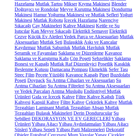
Hazırlama
Mutfak Tartısı
Mikser
Kıyma Makinesi
Blender
Doğrayıcı ve Rondolar
Meyve Kurutma Makinesi
Dondurma
Makinesi
Hamur Yoğurma Makinesi ve Mutfak Şefleri
Yoğurt
Makinesi
Mutfak Robotu
İçecek Hazırlama
Narenciye
Sıkacağı
Çay Makineleri
Kahve Makinesi
Kettle ve Su
Isıtıcılar
Katı Meyve Sıkacağı
Elektrikli Semaver
Elektrikli
Cezve
Küçük Ev Aletleri Yedek Parça ve Aksesuarları
Mutfak
Aksesuarları
Mutfak Seti
Bulaşıklık
Askı ve Kancalar
Kaydırmaz
Mutfak Sabunluk
Mutfak Havluluk
Mutfak
Seramik ve Fayansları
Saklama ve Düzenleme
Kavanoz
Saklama ve Karıştırma Kabı
Çöp Poşeti
Sebzelikler
Saklama
Bonesi ve Kapağı
Mutfak Raf Düzenleyici
Poşetlik
Kaşıklık
Beslenme Kutusu
Damacana Pompası
Ekmeklik
Sefer Tası
Streç Film
Peçete Yüzüğü
Kavanoz Kapağı
Pipet
Buzdolabı
Poşeti
Doypack
Su Arıtma Cihazları ve Aksesuarları
Su
Arıtma Cihazları
Su Arıtma Filtreleri
Su Arıtma Aksesuarları
ve Yedek Parçaları
Arıtma Musluğu
Endüstriyel Mutfak
Ürünleri
Gıda ve İçecek
Kahve
Filtre Kahve Kağıdı
Türk
Kahvesi
Kapsül Kahve
Filtre Kahve
Çekirdek Kahve
Mutfak
Tezgahları
Laminant Mutfak Tezgahları
Ahşap Mutfak
Tezgahları
Bulaşık Makineleri
Derin Dondurucular
Su
Sebilleri
DEKORASYON VE EV GEREÇLERİ
Yılbaşı
Ürünleri
Yılbaşı Ağacı
Yılbaşı Aydınlatmaları
Yılbaşı Ağacı
Süsleri
Yılbaşı Sepeti
Yılbaşı Parti Malzemeleri
Dekoratif
Objeler
Fotoğraf Çerçevesi
Mum
Vazolar
Yapay Çiçekler