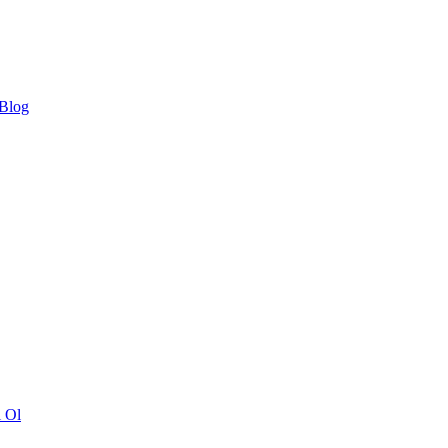
 Blog
ı Ol