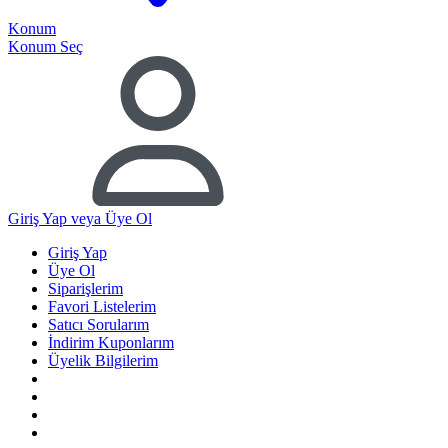
Konum
Konum Seç
Giriş Yap
veya Üye Ol
Giriş Yap
Üye Ol
Siparişlerim
Favori Listelerim
Satıcı Sorularım
İndirim Kuponlarım
Üyelik Bilgilerim