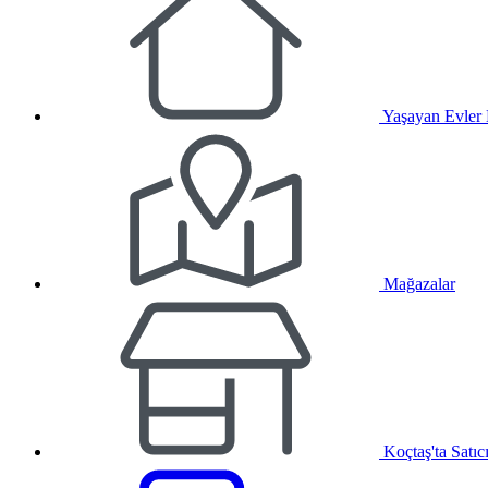
Yaşayan Evler
Mağazalar
Koçtaş'ta Satıc