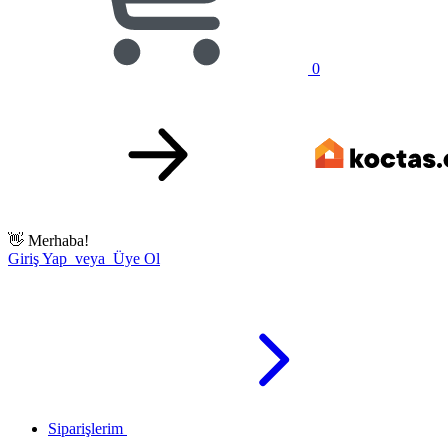
0
👋
Merhaba!
Giriş Yap veya Üye Ol
Siparişlerim