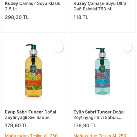
Kuzey
Çamaşır Suyu Klasik
Kuzey
Çamaşır Suyu Ultra
2.5 Lt
Dağ Esintisi 750 Ml
298,20 TL
118 TL
Eyüp Sabri Tuncer
Doğal
Eyüp Sabri Tuncer
Doğal
Zeytinyağli Sivi Sabun
Zeytinyağli Sivi Sabun
Bodrum Mand
Okyanus 500
179,90 TL
179,90 TL
Mağazadan Teslim Al, 250
Mağazadan Teslim Al, 250