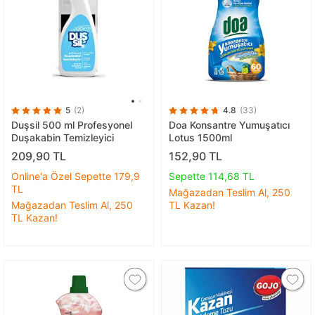
5
(2)
4.8
(33)
Duşsil 500 ml Profesyonel
Doa Konsantre Yumuşatıcı
Duşakabin Temizleyici
Lotus 1500ml
209,90 TL
152,90 TL
Online'a Özel Sepette 179,9
Sepette 114,68 TL
TL
Mağazadan Teslim Al, 250
Mağazadan Teslim Al, 250
TL Kazan!
TL Kazan!