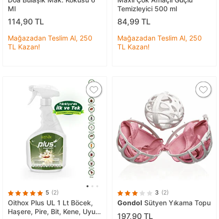
Ml
Temizleyici 500 ml
114,90 TL
84,99 TL
Mağazadan Teslim Al, 250
Mağazadan Teslim Al, 250
TL Kazan!
TL Kazan!
5
(2)
3
(2)
Oithox Plus UL 1 Lt Böcek,
Gondol
Sütyen Yıkama Topu
Haşere, Pire, Bit, Kene, Uyuz,
197,90 TL