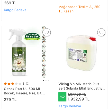
Hamam Böceği, Akrep,
369 TL
Karınca, Örümcek Ilacı
Mağazadan Teslim Al, 250
Kargo Bedava
TL Kazan!
3
(2)
Viking
Vp Mix Matic Plus
Sert Sularda Etkili Endüstriyel
Oithox Plus UL 500 Ml
Bulaşık Makine Deterjanı 20
Böcek, Haşere, Pire, Bit,
1.977,99 TL
%2
L 1 Adet
Kene, Uyuz, Hamam Böceği,
1.932,99 TL
279 TL
Akrep, Karınca, Örümcek
Kargo Bedava
Ilacı