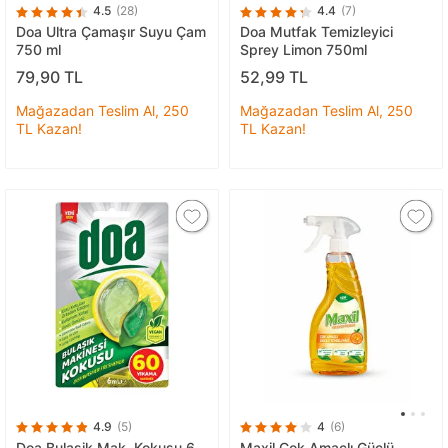
4.5
(28)
4.4
(7)
Doa Ultra Çamaşır Suyu Çam
Doa Mutfak Temizleyici
750 ml
Sprey Limon 750ml
79,90 TL
52,99 TL
Mağazadan Teslim Al, 250
Mağazadan Teslim Al, 250
TL Kazan!
TL Kazan!
4.9
(5)
4
(6)
Doa Bulaşik Mak. Kokusu 6
Maxil Çok Amaçlı Güçlü