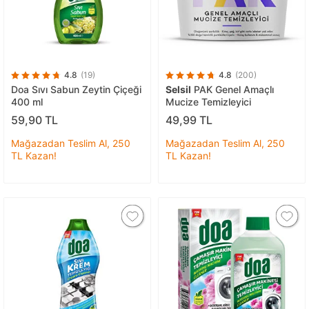
4.8
(19)
4.8
(200)
Doa Sıvı Sabun Zeytin Çiçeği
Selsil
PAK Genel Amaçlı
400 ml
Mucize Temizleyici
59,90 TL
49,99 TL
Mağazadan Teslim Al, 250
Mağazadan Teslim Al, 250
TL Kazan!
TL Kazan!