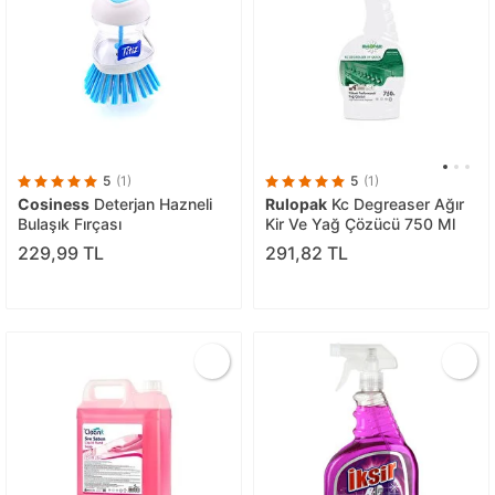
5
(1)
5
(1)
Cosiness
Deterjan Hazneli
Rulopak
Kc Degreaser Ağır
Bulaşık Fırçası
Kir Ve Yağ Çözücü 750 Ml
229,99 TL
291,82 TL