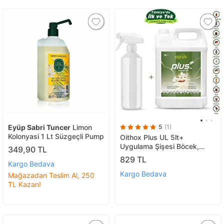
Eyüp Sabri Tuncer
Limon
5
(1)
Kolonyasi 1 Lt Süzgeçli Pump
Oithox Plus UL 5lt+
Uygulama Şişesi Böcek,
349,90 TL
Haşere, Pire, Bit, Kene, Uyuz,
829 TL
Kargo Bedava
Hamam Böceği, Akrep,
Karınca, Örümcek Ilacı
Kargo Bedava
Mağazadan Teslim Al, 250
TL Kazan!