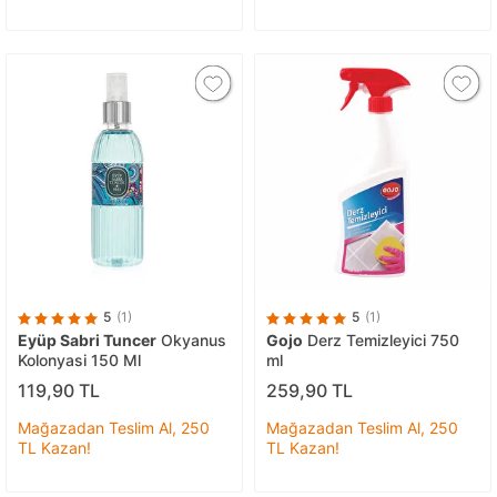
5
(1)
5
(1)
Eyüp Sabri Tuncer
Okyanus
Gojo
Derz Temizleyici 750
Kolonyasi 150 Ml
ml
119,90 TL
259,90 TL
Mağazadan Teslim Al, 250
Mağazadan Teslim Al, 250
TL Kazan!
TL Kazan!