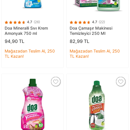
4.7
(26)
4.7
(22)
Doa Mineralli Sıvı Krem
Doa Çamaşır Makinesi
Amonyak 750 ml
Temizleyici 250 Ml
94,90 TL
82,99 TL
Mağazadan Teslim Al, 250
Mağazadan Teslim Al, 250
TL Kazan!
TL Kazan!