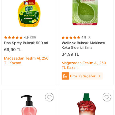
4.9
(39)
4.9
(7)
Doa Sprey Bulaşık 500 ml
Wellnax
Bulaşık Makinası
Koku Giderici Elma
69,90 TL
34,99 TL
Mağazadan Teslim Al, 250
TL Kazan!
Mağazadan Teslim Al, 250
TL Kazan!
Elma
+2 Seçenek