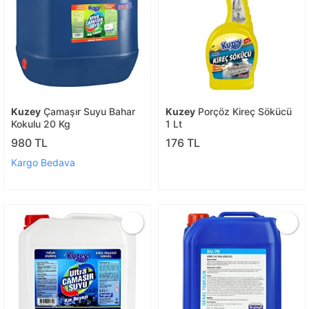
Kuzey
Çamaşır Suyu Bahar
Kuzey
Porçöz Kireç Sökücü
Kokulu 20 Kg
1 Lt
980 TL
176 TL
Kargo Bedava