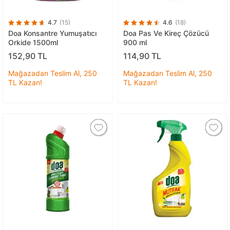
4.7
(15)
4.6
(18)
Doa Konsantre Yumuşatıcı
Doa Pas Ve Kireç Çözücü
Orkide 1500ml
900 ml
152,90 TL
114,90 TL
Mağazadan Teslim Al, 250
Mağazadan Teslim Al, 250
TL Kazan!
TL Kazan!