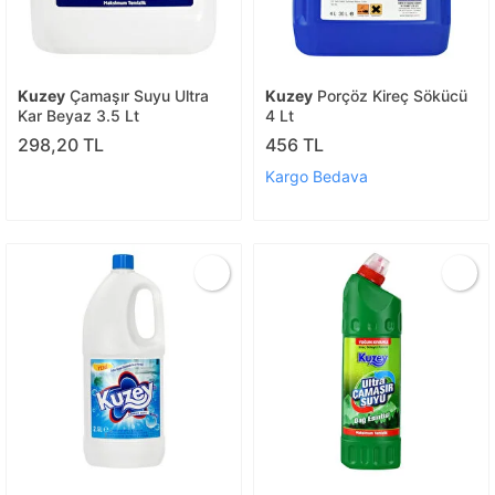
Kuzey
Çamaşır Suyu Ultra
Kuzey
Porçöz Kireç Sökücü
Kar Beyaz 3.5 Lt
4 Lt
298,20 TL
456 TL
Kargo Bedava