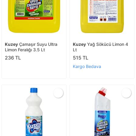
Kuzey
Çamaşır Suyu Ultra
Kuzey
Yağ Sökücü Limon 4
Limon Feralığı 3.5 Lt
Lt
236 TL
515 TL
Kargo Bedava