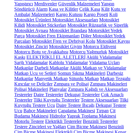
Yapıştırıcı
Merdivenler
Güvenlik Malzemeleri
Yangın
Söndürücü
Alarm
Kasa ve Kilitler
Çelik Kasa
Kilit
Kutu ve
Ambalaj Malzemeleri
Kargo Kutusu
Kargo Poşeti
Koli
Motosiklet Ürünleri
Motorsiklet Aksesuarları
Motosiklet
Kilidi
Motosiklet Stickerları
Motosiklet Rüzgarlık ve Siperlik
Motosiklet Aynası
Motosiklet Brandası
Motorsiklet Yedek
Parça
Motosiklet Fren Ekipmanları
Diğer Motosiklet Yedek
Parçaları
Motosiklet Fren ve Debriyaj Kolu
Motosiklet Kayışı
Motosiklet Zinciri
Motosiklet Giyim
Motorcu Eldiveni
Motorcu Botu ve Ayakkabısı
Motorcu Yağmurluk
Motosiklet
Kaskı
ELEKTRİKLİ EL ALETLERİ
Akülü Vidalamalar
Şarjlı Vidalamalar
Kablolu Vidalamalar
Vidalama Uçları
Matkaplar
Darbeli Matkaplar
Akülü Matkap ve Vidalamalar
Matkap Ucu ve Setleri
Somun Sıkma Makineleri
Darbesiz
Matkaplar
Manyetik Matkap
Sütunlu Matkap
Matkap Tezgahı
Kırıcılar ve Deliciler
Zımpara ve Polisaj
Zımpara Makineleri
Polisaj Makineleri
Planyalar
Zımpara Kağıdı ve Aksesuarları
Testereler
Daire Testereler
Dekupaj Testereler
Çok Amaçlı
Testereler
Tilki Kuyruğu Testereler
Testere Aksesuarları
Tilki
Kuyruğu Testere Ucu
Daire Testere Bıçağı
Dekupaj Testere
Ucu
Bahçe Makineleri
Çapalama Makinesi
Tırpan
Çit
Budama Makinesi
Hidrofor
Yaprak Toplama Makinesi
Motorlu Testere
Elektrikli Testereler
Benzinli Testereler
Testere Zincirleri ve Yağları
Çim Biçme Makinesi
Benzinli
Çim Biçme Makinesi
Elektrikli Çim Biçme Makinesi
Kenar