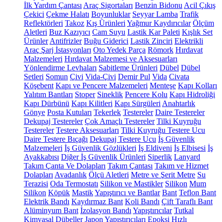
İlk Yardım Çantası
Araç Sigortaları
Benzin Bidonu
Acil Çıkış
Çekici
Çekme Halatı
Boyunluklar
Seyyar Lamba
Trafik
Reflektörleri
Takoz
Kış Ürünleri
Yağmur Kaydırıcılar
Ölçüm
Aletleri
Buz Kazıyıcı
Cam Suyu
Lastik Kar Paleti
Kışlık Set
Ürünler
Antifrizler
Buğu Giderici
Lastik Zinciri
Elektrikli
Araç Şarj İstasyonları
Oto Yedek Parça
Römork
Hırdavat
Malzemeleri
Hırdavat Malzemesi ve Aksesuarları
Yönlendirme Levhaları
Sabitleme Ürünleri
Dübel
Dübel
Setleri
Somun
Çivi
Vida-Çivi
Demir Pul
Vida
Civata
Köşebent
Kapı ve Pencere Malzemeleri
Menteşe
Kapı Kolları
Yalıtım Bantları
Stoper
Sineklik
Pencere Kolu
Kapı Hidroliği
Kapı Dürbünü
Kapı Kilitleri
Kapı Sürgüleri
Anahtarlık
Gönye
Posta Kutuları
Tekerlek
Testereler
Daire Testereler
Dekupaj Testereler
Çok Amaçlı Testereler
Tilki Kuyruğu
Testereler
Testere Aksesuarları
Tilki Kuyruğu Testere Ucu
Daire Testere Bıçağı
Dekupaj Testere Ucu
İş Güvenlik
Malzemeleri
İş Güvenlik Gözlükleri
İş Eldiveni
İş Elbisesi
İş
Ayakkabısı
Diğer İş Güvenlik Ürünleri
Siperlik
Lanyard
Takım Çanta Ve Dolapları
Takım Çantası
Takım ve Hizmet
Dolapları
Avadanlık
Ölçü Aletleri
Metre ve Şerit Metre
Su
Terazisi
Oda Termostatı
Silikon ve Mastikler
Silikon
Mum
Silikon
Köpük
Mastik
Yapıştırıcı ve Bantlar
Bant
Teflon Bant
Elektrik Bandı
Kaydırmaz Bant
Koli Bandı
Çift Taraflı Bant
Alüminyum Bant
İzolasyon Bandı
Yapıştırıcılar
Tutkal
Kimyasal Dübeller
Japon Yapıştırıcıları
Epoksi
Hızlı