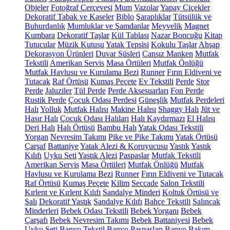
Objeler
Fotoğraf Çerçevesi
Mum
Vazolar
Yapay Çiçekler
Dekoratif Tabak ve Kaseler
Biblo
Şaraplıklar
Tütsülük ve
Buhurdanlık
Mumluklar ve Şamdanlar
Meyvelik
Magnet
Kumbara
Dekoratif Taşlar
Kül Tablası
Nazar Boncuğu
Kitap
Tutucular
Müzik Kutusu
Yatak Tepsisi
Kokulu Taşlar
Ahşap
Dekorasyon Ürünleri
Duvar Süsleri
Cansız Manken
Mutfak
Tekstili
Amerikan Servis
Masa Örtüleri
Mutfak Önlüğü
Mutfak Havlusu ve Kurulama Bezi
Runner
Fırın Eldiveni ve
Tutacak
Raf Örtüsü
Kumaş Peçete
Ev Tekstili
Perde
Stor
Perde
Jaluziler
Tül Perde
Perde Aksesuarları
Fon Perde
Rustik Perde
Çocuk Odası Perdesi
Güneşlik
Mutfak Perdeleri
Halı
Yolluk
Mutfak Halısı
Makine Halısı
Shaggy Halı
Jüt ve
Hasır Halı
Çocuk Odası Halıları
Halı Kaydırmazı
El Halısı
Deri Halı
Halı Örtüsü
Bambu Halı
Yatak Odası Tekstili
Yorgan
Nevresim Takımı
Pike ve Pike Takımı
Yatak Örtüsü
Çarşaf
Battaniye
Yatak Alezi & Koruyucusu
Yastık
Yastık
Kılıfı
Uyku Seti
Yastık Alezi
Paspaslar
Mutfak Tekstili
Amerikan Servis
Masa Örtüleri
Mutfak Önlüğü
Mutfak
Havlusu ve Kurulama Bezi
Runner
Fırın Eldiveni ve Tutacak
Raf Örtüsü
Kumaş Peçete
Kilim
Seccade
Salon Tekstili
Kırlent ve Kırlent Kılıfı
Sandalye Minderi
Koltuk Örtüsü ve
Şalı
Dekoratif Yastık
Sandalye Kılıfı
Bahçe Tekstili
Salıncak
Minderleri
Bebek Odası Tekstili
Bebek Yorganı
Bebek
Çarşafı
Bebek Nevresim Takımı
Bebek Battaniyesi
Bebek
Uyku Seti
Banyo Tekstil
Banyo Paspasları
Banyo Bakım