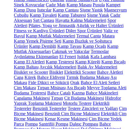
Sinek Kovucular
Çadır Matı
Kamp Masası
Pusula
Kampet
Kamp Duşu
Isıtıcılar
Kamp Çantası
Şişme Yastık
Magnezyum
Çubuğu
Kamp Tuvaleti
Kamp Taburesi
Şişme Yatak
Çadır
Aksesuarı
Sırt Çantası
Hayatta Kalma Malzemeleri
Spor
Aletleri
Pilates, Yoga ve Jimnastik
Ağırlık ve Halter Ürünleri
Fitness ve Kardiyo Ürünleri
Diğer Spor Ürünleri
Valiz ve
Bavul
Kamp Mutfak Malzemeleri
Termal Çanta
Matara
Kamp Yemek Pişirme Seti
Kamp Buzluk ve Soğutucu
Ürünler
Kamp Demliği
Kamp Tavası
Kamp Ocağı
Kamp
Mutfak Aksesuarları
Çakmak ve Yakıcılar
Termoslar
Aydınlatma Ekipmanları
El Feneri
Işıldak
Kafa Lambası
Kamp El Aletleri
Kamp Testeresi
Kamp Küreği
Kamp Bıçağı
Kamp Baltası
Avcılık Malzemeleri
Balık Av Malzemeleri
Bisiklet ve Scooter
Bisiklet
Elektrikli Scooter
Bahçe Aletleri
Çapa
Kürek
Bahçe Eldiveni
Tırmık
Budama Makası
Aşı
Makası
Fide Dikici ve Sökücü
Orak
Bahçe El Aleti Setleri
Çim Makası
Tırpan Misinası
Aşı Bıçağı
Meyve Toplama Aleti
Budama Testeresi
Bahçe Çatalı
Kazma
Bahçe Makineleri
Çapalama Makinesi
Tırpan
Çit Budama Makinesi
Hidrofor
Yaprak Toplama Makinesi
Motorlu Testere
Elektrikli
Testereler
Benzinli Testereler
Testere Zincirleri ve Yağları
Çim
Biçme Makinesi
Benzinli Çim Biçme Makinesi
Elektrikli Çim
Biçme Makinesi
Kenar Kesme Makinesi
Çim Biçme Yedek
Parça
Pompa
Santrifüj Pompa
Dalgıç Pompası
Bahçe