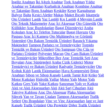
İngiliz Anahtarı
İki Ağızlı Anahtar
Tork Anahtarı
Yıldız
Anahtar ve Takımları
Kurbağcık Anahtarı
Kombine Anahtar
ve Takımları
Boru Anahtarı
Keskiler
Keser
Kargaburun
Balyoz
Balta
Kesici Aletler
Makas
Maket Bıçağı
Iskarpela
Oto Ürünleri
Lastik
Yaz Lastiği
Kış Lastiği
4 Mevsim Lastik
Oto Teknik Malzemeler
Araç İçi Aksesuar
Oto Güneşlik
Oto
Küllükler
Araç Buzdolapları
Bagaj Düzenleyici
Araba
Kokuları
Araç İçi Telefon Tutucular
Bagaj Havuzu
Oto
Paspası
Araç İçi Kamera
Oto Multimedya ve Görüntü
Sistemleri
Oto Bakım Temizlik Ürünleri
Basınçlı Yıkama
Makineleri
Tampon Parlatıcı ve Temizleyiciler
Torpido
Temizlik ve Bakım Ürünleri
Oto Şampuan
Oto Cila ve
Parlatıcı Ürünleri
Polyester Macun
Oto Cam Bakım Ürünleri
ve Temizleyiciler
Mikrofiber Bez
Araç Temizlik Seti
Araç
Boyaları
Araç Süpürgeleri
Araba Çizik Giderici
Motor
Temizleyici ve Bakım Ürünleri
Radyatör Temizleyiciler
Oto
Koltuk Kılıfı
Lastik Ekipmanları
Hava Kompresörü
Bijon
Anahtarı
Sibop ve Sibop Kapağı
Lastik Tamir Kiti
Kriko
Yağ
Motor Katkıları
Hidrolik Yağlar
Motor Yağı
Motor Yağı
Katkısı
Gres Yağı
Yakıt Katkısı
Şanzıman Yağı ve Katkısı
Akü ve Akü Aksesuarları
Akü
Akü Şarj Cihazları
Akü
Takviye Kablosu
Araç Dış Aksesuar
Plaka Aksesuarları
Silecek
Yan ve Tavan Çıtaları
Tampon Aksesuarları
Trafik
Setleri
Oto Brandaları
Vinç ve Vinç Aksesuarları
Jant ve Jant
Kapağı
Trafik Ürünleri
Oto Projektör
Diğer Trafik Ürünleri