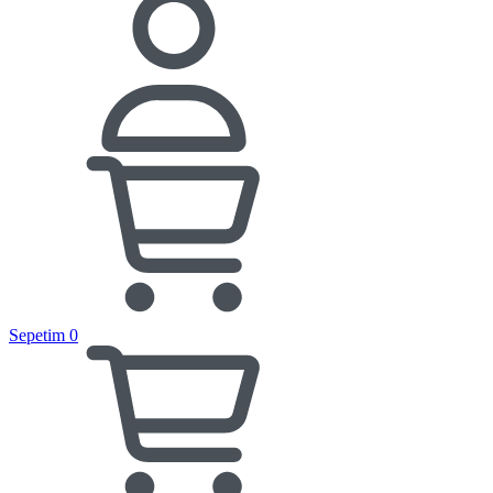
Sepetim
0