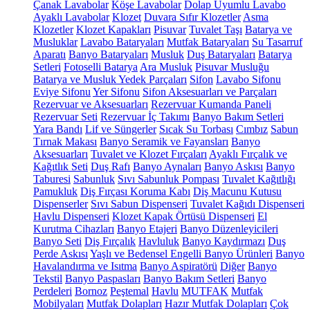
Çanak Lavabolar
Köşe Lavabolar
Dolap Uyumlu Lavabo
Ayaklı Lavabolar
Klozet
Duvara Sıfır Klozetler
Asma
Klozetler
Klozet Kapakları
Pisuvar
Tuvalet Taşı
Batarya ve
Musluklar
Lavabo Bataryaları
Mutfak Bataryaları
Su Tasarruf
Aparatı
Banyo Bataryaları
Musluk
Duş Bataryaları
Batarya
Setleri
Fotoselli Batarya
Ara Musluk
Pisuvar Musluğu
Batarya ve Musluk Yedek Parçaları
Sifon
Lavabo Sifonu
Eviye Sifonu
Yer Sifonu
Sifon Aksesuarları ve Parçaları
Rezervuar ve Aksesuarları
Rezervuar Kumanda Paneli
Rezervuar Seti
Rezervuar İç Takımı
Banyo Bakım Setleri
Yara Bandı
Lif ve Süngerler
Sıcak Su Torbası
Cımbız
Sabun
Tırnak Makası
Banyo Seramik ve Fayansları
Banyo
Aksesuarları
Tuvalet ve Klozet Fırçaları
Ayaklı Fırçalık ve
Kağıtlık Seti
Duş Rafı
Banyo Aynaları
Banyo Askısı
Banyo
Taburesi
Sabunluk
Sıvı Sabunluk Pompası
Tuvalet Kağıtlığı
Pamukluk
Diş Fırçası Koruma Kabı
Diş Macunu Kutusu
Dispenserler
Sıvı Sabun Dispenseri
Tuvalet Kağıdı Dispenseri
Havlu Dispenseri
Klozet Kapak Örtüsü Dispenseri
El
Kurutma Cihazları
Banyo Etajeri
Banyo Düzenleyicileri
Banyo Seti
Diş Fırçalık
Havluluk
Banyo Kaydırmazı
Duş
Perde Askısı
Yaşlı ve Bedensel Engelli Banyo Ürünleri
Banyo
Havalandırma ve Isıtma
Banyo Aspiratörü
Diğer
Banyo
Tekstil
Banyo Paspasları
Banyo Bakım Setleri
Banyo
Perdeleri
Bornoz
Peştemal
Havlu
MUTFAK
Mutfak
Mobilyaları
Mutfak Dolapları
Hazır Mutfak Dolapları
Çok