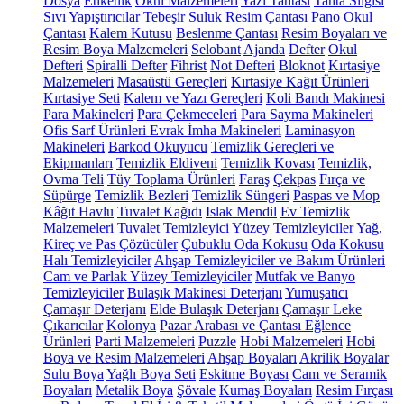
Dosya
Etiketlik
Okul Malzemeleri
Yazı Tahtası
Tahta Silgisi
Sıvı Yapıştırıcılar
Tebeşir
Suluk
Resim Çantası
Pano
Okul
Çantası
Kalem Kutusu
Beslenme Çantası
Resim Boyaları ve
Resim Boya Malzemeleri
Selobant
Ajanda
Defter
Okul
Defteri
Spiralli Defter
Fihrist
Not Defteri
Bloknot
Kırtasiye
Malzemeleri
Masaüstü Gereçleri
Kırtasiye Kağıt Ürünleri
Kırtasiye Seti
Kalem ve Yazı Gereçleri
Koli Bandı Makinesi
Para Makineleri
Para Çekmeceleri
Para Sayma Makineleri
Ofis Sarf Ürünleri
Evrak İmha Makineleri
Laminasyon
Makineleri
Barkod Okuyucu
Temizlik Gereçleri ve
Ekipmanları
Temizlik Eldiveni
Temizlik Kovası
Temizlik,
Ovma Teli
Tüy Toplama Ürünleri
Faraş
Çekpas
Fırça ve
Süpürge
Temizlik Bezleri
Temizlik Süngeri
Paspas ve Mop
Kâğıt Havlu
Tuvalet Kağıdı
Islak Mendil
Ev Temizlik
Malzemeleri
Tuvalet Temizleyici
Yüzey Temizleyiciler
Yağ,
Kireç ve Pas Çözücüler
Çubuklu Oda Kokusu
Oda Kokusu
Halı Temizleyiciler
Ahşap Temizleyiciler ve Bakım Ürünleri
Cam ve Parlak Yüzey Temizleyiciler
Mutfak ve Banyo
Temizleyiciler
Bulaşık Makinesi Deterjanı
Yumuşatıcı
Çamaşır Deterjanı
Elde Bulaşık Deterjanı
Çamaşır Leke
Çıkarıcılar
Kolonya
Pazar Arabası ve Çantası
Eğlence
Ürünleri
Parti Malzemeleri
Puzzle
Hobi Malzemeleri
Hobi
Boya ve Resim Malzemeleri
Ahşap Boyaları
Akrilik Boyalar
Sulu Boya
Yağlı Boya Seti
Eskitme Boyası
Cam ve Seramik
Boyaları
Metalik Boya
Şövale
Kumaş Boyaları
Resim Fırçası