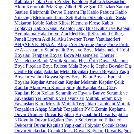
Kabloları
Çoklu Grup Prizleri
Kablolar
Kablo Aksesuarları
Akım Korumalı Priz
Kapı Zilleri
Pil ve Şarj Cihazları
Zaman
Saatleri
Elektronik Devre Elemanı
Fiş
Kablo Pabucu
Kablo
Yüksüğü
Elektronik Tamir Seti
Kablo Düzenleyiciler
Susta
Makaron Kablo
Kablo Klipsi
Klemens
Kroşe
Kablo
Toplayıcı
Kablo Kanalı
Adaptör
Duy
Buat Kutusu ve Kapağı
Aydınlatma Halatları ve Zincirleri
Enerji Sistemleri
Güneş
Paneli
Lityum Akü
Jel Akü
İnverter
Tavan Vantilatörleri
AHŞAP VE İNŞAAT
Ahşap Yer Döşeme
Parke
Parke Profil
ve Aksesuarları
Süpürgelik
Boya ve Boya Malzemeleri
Hobi
Boyaları
Tempare Boyası
Boya Malzemeleri
Tinerler
Maskeleme Bandı
Vernik
Spatula
Hışır Örtü
Duvar Macunu
Boya Fırçaları
Boya Rulosu
Mala
Boya
İç Cephe Boyalar
Dış
Cephe Boyalar
Astarlar
Metal Boyaları
Tavan Boyaları
Yağlı
Boyalar
Yalıtım Boyası
Sprey Boya
Kapı Boyası
Epoksi
Boyalar
Kapılar
Amerikan Kapılar
Melamin Kapılar
Çelik
Kapılar
Akordiyon Kapılar
Sürgülü Kapılar
Acil Çıkış
Kapıları
Kapı Kolları
Seramik ve Fayans
Banyo Seramik ve
Fayansları
Yer Seramik ve Fayansları
Mutfak Seramik ve
Fayansları
Karo
Mozaik
Mutfak Tezgahları
Laminant Mutfak
Tezgahları
Ahşap Mutfak Tezgahları
PVC Zemin Kaplama
Duvar Ürünleri
Duvar Kağıtları
Boyanabilir Duvar Kağıtları
3 Boyutlu Duvar Kağıtları
Duvar Stickerları ve Etiketleri
Dekoratif Duvar Kağıtları
Yapışkanlı Folyolar
Çocuk Odası
Duvar Stickerları
Çocuk Odası Duvar Kağıtları
Duvar Kağıdı