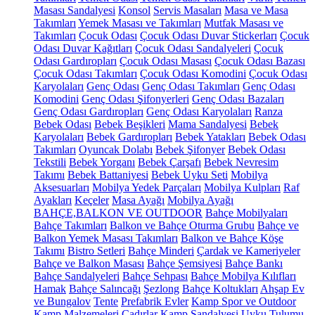
Masası Sandalyesi
Konsol
Servis Masaları
Masa ve Masa
Takımları
Yemek Masası ve Takımları
Mutfak Masası ve
Takımları
Çocuk Odası
Çocuk Odası Duvar Stickerları
Çocuk
Odası Duvar Kağıtları
Çocuk Odası Sandalyeleri
Çocuk
Odası Gardıropları
Çocuk Odası Masası
Çocuk Odası Bazası
Çocuk Odası Takımları
Çocuk Odası Komodini
Çocuk Odası
Karyolaları
Genç Odası
Genç Odası Takımları
Genç Odası
Komodini
Genç Odası Şifonyerleri
Genç Odası Bazaları
Genç Odası Gardıropları
Genç Odası Karyolaları
Ranza
Bebek Odası
Bebek Beşikleri
Mama Sandalyesi
Bebek
Karyolaları
Bebek Gardıropları
Bebek Yatakları
Bebek Odası
Takımları
Oyuncak Dolabı
Bebek Şifonyer
Bebek Odası
Tekstili
Bebek Yorganı
Bebek Çarşafı
Bebek Nevresim
Takımı
Bebek Battaniyesi
Bebek Uyku Seti
Mobilya
Aksesuarları
Mobilya Yedek Parçaları
Mobilya Kulpları
Raf
Ayakları
Keçeler
Masa Ayağı
Mobilya Ayağı
BAHÇE,BALKON VE OUTDOOR
Bahçe Mobilyaları
Bahçe Takımları
Balkon ve Bahçe Oturma Grubu
Bahçe ve
Balkon Yemek Masası Takımları
Balkon ve Bahçe Köşe
Takımı
Bistro Setleri
Bahçe Minderi
Çardak ve Kameriyeler
Bahçe ve Balkon Masası
Bahçe Şemsiyesi
Bahçe Bankı
Bahçe Sandalyeleri
Bahçe Sehpası
Bahçe Mobilya Kılıfları
Hamak
Bahçe Salıncağı
Şezlong
Bahçe Koltukları
Ahşap Ev
ve Bungalov
Tente
Prefabrik Evler
Kamp Spor ve Outdoor
Kamp Malzemeleri
Çadırlar
Kamp Sandalyesi
Uyku Tulumu