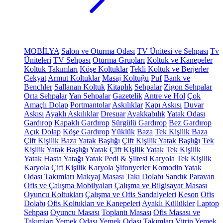
MOBİLYA
Salon ve Oturma Odası
TV Ünitesi ve Sehpası
Tv
Üniteleri
TV Sehpası
Oturma Grupları
Koltuk ve Kanepeler
Koltuk Takımları
Köşe Koltuklar
Tekli Koltuk ve Berjerler
Çekyat
Armut Koltuklar
Masaj Koltuğu
Puf
Bank ve
Benchler
Sallanan Koltuk
Kitaplık
Sehpalar
Zigon Sehpalar
Orta Sehpalar
Yan Sehpalar
Gazetelik
Antre ve Hol
Çok
Amaçlı Dolap
Portmantolar
Askılıklar
Kapı Askısı
Duvar
Askısı
Ayaklı Askılıklar
Dresuar
Ayakkabılık
Yatak Odası
Gardırop
Kapaklı Gardırop
Sürgülü Gardırop
Bez Gardırop
Açık Dolap
Köşe Gardırop
Yüklük
Baza
Tek Kişilik Baza
Çift Kişilik Baza
Yatak Başlığı
Çift Kişilik Yatak Başlığı
Tek
Kişilik Yatak Başlığı
Yatak
Çift Kişilik Yatak
Tek Kişilik
Yatak
Hasta Yatağı
Yatak Pedi & Şiltesi
Karyola
Tek Kişilik
Karyola
Çift Kişilik Karyola
Şifonyerler
Komodin
Yatak
Odası Takımları
Makyaj Masası
Takı Dolabı
Sandık
Paravan
Ofis ve Çalışma Mobilyaları
Çalışma ve Bilgisayar Masası
Oyuncu Koltukları
Çalışma ve Ofis Sandalyeleri
Keson
Ofis
Dolabı
Ofis Koltukları ve Kanepeleri
Ayaklı Küllükler
Laptop
Sehpası
Oyuncu Masası
Toplantı Masası
Ofis Masası ve
Takımları
Yemek Odası
Yemek Odası Takımları
Vitrin
Yemek