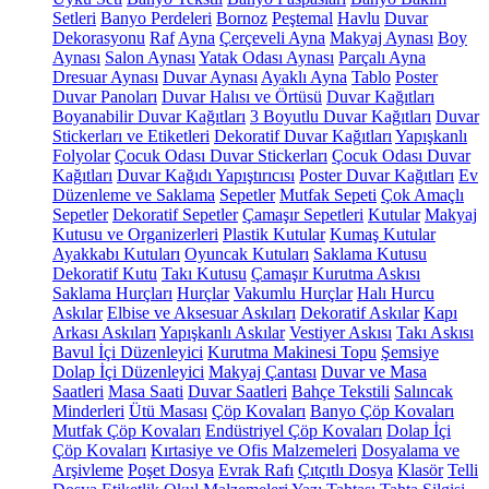
Setleri
Banyo Perdeleri
Bornoz
Peştemal
Havlu
Duvar
Dekorasyonu
Raf
Ayna
Çerçeveli Ayna
Makyaj Aynası
Boy
Aynası
Salon Aynası
Yatak Odası Aynası
Parçalı Ayna
Dresuar Aynası
Duvar Aynası
Ayaklı Ayna
Tablo
Poster
Duvar Panoları
Duvar Halısı ve Örtüsü
Duvar Kağıtları
Boyanabilir Duvar Kağıtları
3 Boyutlu Duvar Kağıtları
Duvar
Stickerları ve Etiketleri
Dekoratif Duvar Kağıtları
Yapışkanlı
Folyolar
Çocuk Odası Duvar Stickerları
Çocuk Odası Duvar
Kağıtları
Duvar Kağıdı Yapıştırıcısı
Poster Duvar Kağıtları
Ev
Düzenleme ve Saklama
Sepetler
Mutfak Sepeti
Çok Amaçlı
Sepetler
Dekoratif Sepetler
Çamaşır Sepetleri
Kutular
Makyaj
Kutusu ve Organizerleri
Plastik Kutular
Kumaş Kutular
Ayakkabı Kutuları
Oyuncak Kutuları
Saklama Kutusu
Dekoratif Kutu
Takı Kutusu
Çamaşır Kurutma Askısı
Saklama Hurçları
Hurçlar
Vakumlu Hurçlar
Halı Hurcu
Askılar
Elbise ve Aksesuar Askıları
Dekoratif Askılar
Kapı
Arkası Askıları
Yapışkanlı Askılar
Vestiyer Askısı
Takı Askısı
Bavul İçi Düzenleyici
Kurutma Makinesi Topu
Şemsiye
Dolap İçi Düzenleyici
Makyaj Çantası
Duvar ve Masa
Saatleri
Masa Saati
Duvar Saatleri
Bahçe Tekstili
Salıncak
Minderleri
Ütü Masası
Çöp Kovaları
Banyo Çöp Kovaları
Mutfak Çöp Kovaları
Endüstriyel Çöp Kovaları
Dolap İçi
Çöp Kovaları
Kırtasiye ve Ofis Malzemeleri
Dosyalama ve
Arşivleme
Poşet Dosya
Evrak Rafı
Çıtçıtlı Dosya
Klasör
Telli