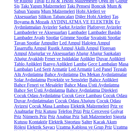
ve Rulosu
Tuval
El İşi & Tekstil Malzemeleri
Örgü İpi
Güpür
Şiş
Takı Yapım Malzemeleri
Takı Pensesi
Boncuk
Mum &
Sabun Yapımı
Mum Malzemeleri
Hobi Aletleri ve
Aksesuarları
Silikon Tabancaları
Diğer Hobi Aletleri
Taş
Boyama & Mozaik
AYDINLATMA VE ELEKTRİK
Ev
Aydınlatmaları
Avizeler
Sarkıt Avizeler
Plafonyer Avizeler
Lambaderler ve Aksesuarları
Lambader
Lambader Başlığı
Lambader Ayağı
Spotlar
Gömme Spotlar
Sıvaüstü Spotlar
Tavan Spotlar
Ampuller
Led Ampul
Halojen Ampul
Tasarruflu Ampul
Rustik Ampul
Akıllı Ampul
Floresan
Ampul
Abajurlar ve Aksesuarları
Abajur
Abajur Şapkaları
Abajur Ayaklığı
Fener ve Işıldaklar
Aplikler
Duvar Aplikleri
Tablo Aplikleri
Banyo Aplikleri
Lamba
Gece Lambaları
Masa
Lambaları
Led Şerit
Armatür
Led Armatür
Led Panel
Tezgah
Altı Aydınlatma
Bahçe Aydınlatma
Dış Mekan Aydınlatmalar
Solar Aydınlatma
Projektör ve Sensörler
Bahçe Aplikleri
Bahçe Feneri ve Meşaleler
Bahçe Masa Üstü Aydınlatma
Bahçe Set Üstü Aydınlatma
Bahçe Aydınlatma Direkleri
Çocuk Odası Aydınlatma
Çocuk Gece Lambası
Çocuk Odası
Duvar Aydınlatmaları
Çocuk Odası Abajuru
Çocuk Odası
Avizesi
Çocuk Masa Lambası
Elektrik Malzemeleri
Priz ve
Anahtarlar
Priz Kutusu
Telefon Prizi
Priz Çerçevesi
Golyat
Priz
Nümeris Priz
Priz
Anahtar Priz
Şalt Malzemeleri
Sigorta
Kutusu
Kontaktör
Elektrik Sigortası
Şalter
Kaçak Akım
Rölesi
Elektrik Sayacı
Uzatma Kablosu ve Grup Priz
Uzatma