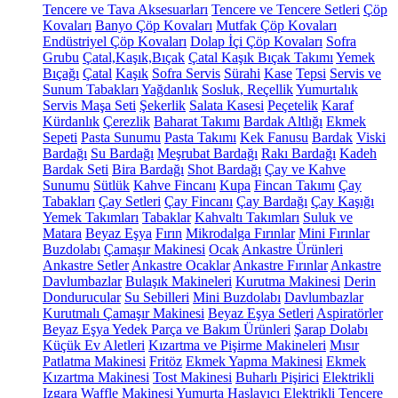
Tencere ve Tava Aksesuarları
Tencere ve Tencere Setleri
Çöp
Kovaları
Banyo Çöp Kovaları
Mutfak Çöp Kovaları
Endüstriyel Çöp Kovaları
Dolap İçi Çöp Kovaları
Sofra
Grubu
Çatal,Kaşık,Bıçak
Çatal Kaşık Bıçak Takımı
Yemek
Bıçağı
Çatal
Kaşık
Sofra Servis
Sürahi
Kase
Tepsi
Servis ve
Sunum Tabakları
Yağdanlık
Sosluk, Reçellik
Yumurtalık
Servis Maşa Seti
Şekerlik
Salata Kasesi
Peçetelik
Karaf
Kürdanlık
Çerezlik
Baharat Takımı
Bardak Altlığı
Ekmek
Sepeti
Pasta Sunumu
Pasta Takımı
Kek Fanusu
Bardak
Viski
Bardağı
Su Bardağı
Meşrubat Bardağı
Rakı Bardağı
Kadeh
Bardak Seti
Bira Bardağı
Shot Bardağı
Çay ve Kahve
Sunumu
Sütlük
Kahve Fincanı
Kupa
Fincan Takımı
Çay
Tabakları
Çay Setleri
Çay Fincanı
Çay Bardağı
Çay Kaşığı
Yemek Takımları
Tabaklar
Kahvaltı Takımları
Suluk ve
Matara
Beyaz Eşya
Fırın
Mikrodalga Fırınlar
Mini Fırınlar
Buzdolabı
Çamaşır Makinesi
Ocak
Ankastre Ürünleri
Ankastre Setler
Ankastre Ocaklar
Ankastre Fırınlar
Ankastre
Davlumbazlar
Bulaşık Makineleri
Kurutma Makinesi
Derin
Dondurucular
Su Sebilleri
Mini Buzdolabı
Davlumbazlar
Kurutmalı Çamaşır Makinesi
Beyaz Eşya Setleri
Aspiratörler
Beyaz Eşya Yedek Parça ve Bakım Ürünleri
Şarap Dolabı
Küçük Ev Aletleri
Kızartma ve Pişirme Makineleri
Mısır
Patlatma Makinesi
Fritöz
Ekmek Yapma Makinesi
Ekmek
Kızartma Makinesi
Tost Makinesi
Buharlı Pişirici
Elektrikli
Izgara
Waffle Makinesi
Yumurta Haşlayıcı
Elektrikli Tencere