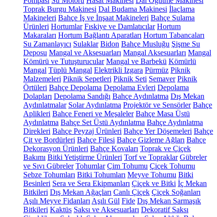
Pompası
Su Motoru
Hasat Makinesi
Dal Öğütme Makinesi
Toprak Burgu Makinesi
Dal Budama Makinesi
İlaçlama
Makineleri
Bahçe İş ve İnşaat Makineleri
Bahçe Sulama
Ürünleri
Hortumlar
Fıskiye ve Damlatıcılar
Hortum
Makaraları
Hortum Bağlantı Aparatları
Hortum Tabancaları
Su Zamanlayıcı
Sulaklar
Bidon
Bahçe Musluğu
Şişme Su
Deposu
Mangal ve Aksesuarları
Mangal Aksesuarları
Mangal
Kömürü ve Tutuşturucular
Mangal ve Barbekü
Kömürlü
Mangal
Tüplü Mangal
Elektrikli Izgara
Pürmüz
Piknik
Malzemeleri
Piknik Sepetleri
Piknik Seti
Semaver
Piknik
Örtüleri
Bahçe Depolama
Depolama Evleri
Depolama
Dolapları
Depolama Sandığı
Bahçe Aydınlatma
Dış Mekan
Aydınlatmalar
Solar Aydınlatma
Projektör ve Sensörler
Bahçe
Aplikleri
Bahçe Feneri ve Meşaleler
Bahçe Masa Üstü
Aydınlatma
Bahçe Set Üstü Aydınlatma
Bahçe Aydınlatma
Direkleri
Bahçe Peyzaj Ürünleri
Bahçe Yer Döşemeleri
Bahçe
Çit ve Bordürleri
Bahçe Filesi
Bahçe Gizleme Ağları
Bahçe
Dekorasyon Ürünleri
Bahçe Kovaları
Toprak ve Çiçek
Bakımı
Bitki Yetiştirme Ürünleri
Torf ve Topraklar
Gübreler
ve Sıvı Gübreler
Tohumlar
Çim Tohumu
Çiçek Tohumu
Sebze Tohumları
Bitki Tohumları
Meyve Tohumu
Bitki
Besinleri
Sera ve Sera Ekipmanları
Çiçek ve Bitki
İç Mekan
Bitkileri
Dış Mekan Ağaçları
Canlı Çiçek
Çiçek Soğanları
Aşılı Meyve Fidanları
Aşılı Gül
Fide
Dış Mekan Sarmaşık
Bitkileri
Kaktüs
Saksı ve Aksesuarları
Dekoratif Saksı