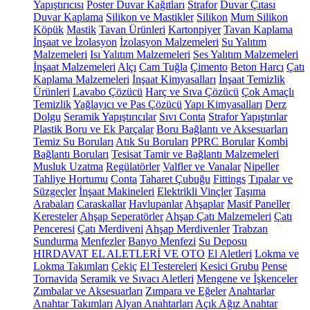
Yapıştırıcısı
Poster Duvar Kağıtları
Strafor
Duvar Çıtası
Duvar Kaplama
Silikon ve Mastikler
Silikon
Mum Silikon
Köpük
Mastik
Tavan Ürünleri
Kartonpiyer
Tavan Kaplama
İnşaat ve İzolasyon
İzolasyon Malzemeleri
Su Yalıtım
Malzemeleri
Isı Yalıtım Malzemeleri
Ses Yalıtım Malzemeleri
İnşaat Malzemeleri
Alçı
Cam Tuğla
Çimento
Beton Harcı
Çatı
Kaplama Malzemeleri
İnşaat Kimyasalları
İnşaat Temizlik
Ürünleri
Lavabo Çözücü
Harç ve Sıva Çözücü
Çok Amaçlı
Temizlik
Yağlayıcı ve Pas Çözücü
Yapı Kimyasalları
Derz
Dolgu
Seramik Yapıştırıcılar
Sıvı Conta
Strafor Yapıştırılar
Plastik Boru ve Ek Parçalar
Boru Bağlantı ve Aksesuarları
Temiz Su Boruları
Atık Su Boruları
PPRC Borular
Kombi
Bağlantı Boruları
Tesisat Tamir ve Bağlantı Malzemeleri
Musluk Uzatma
Regülatörler
Valfler ve Vanalar
Nipeller
Tahliye Hortumu
Conta
Taharet Çubuğu
Fittings
Tıpalar ve
Süzgeçler
İnşaat Makineleri
Elektrikli Vinçler
Taşıma
Arabaları
Caraskallar
Havlupanlar
Ahşaplar
Masif Paneller
Keresteler
Ahşap Seperatörler
Ahşap Çatı Malzemeleri
Çatı
Penceresi
Çatı Merdiveni
Ahşap Merdivenler
Trabzan
Sundurma
Menfezler
Banyo Menfezi
Su Deposu
HIRDAVAT EL ALETLERİ VE OTO
El Aletleri
Lokma ve
Lokma Takımları
Çekiç
El Testereleri
Kesici Grubu
Pense
Tornavida
Seramik ve Sıvacı Aletleri
Mengene ve İşkenceler
Zımbalar ve Aksesuarları
Zımpara ve Eğeler
Anahtarlar
Anahtar Takımları
Alyan Anahtarları
Açık Ağız Anahtar