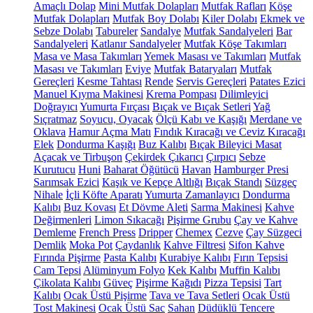
Amaçlı Dolap
Mini Mutfak Dolapları
Mutfak Rafları
Köşe
Mutfak Dolapları
Mutfak Boy Dolabı
Kiler Dolabı
Ekmek ve
Sebze Dolabı
Tabureler
Sandalye
Mutfak Sandalyeleri
Bar
Sandalyeleri
Katlanır Sandalyeler
Mutfak Köşe Takımları
Masa ve Masa Takımları
Yemek Masası ve Takımları
Mutfak
Masası ve Takımları
Eviye
Mutfak Bataryaları
Mutfak
Gereçleri
Kesme Tahtası
Rende
Servis Gereçleri
Patates Ezici
Manuel Kıyma Makinesi
Krema Pompası
Dilimleyici
Doğrayıcı
Yumurta Fırçası
Bıçak ve Bıçak Setleri
Yağ
Sıçratmaz
Soyucu, Oyacak
Ölçü Kabı ve Kaşığı
Merdane ve
Oklava
Hamur Açma Matı
Fındık Kıracağı ve Ceviz Kıracağı
Elek
Dondurma Kaşığı
Buz Kalıbı
Bıçak Bileyici Masat
Açacak ve Tirbuşon
Çekirdek Çıkarıcı
Çırpıcı
Sebze
Kurutucu
Huni
Baharat Öğütücü
Havan
Hamburger Presi
Sarımsak Ezici
Kaşık ve Kepçe Altlığı
Bıçak Standı
Süzgeç
Nihale
İçli Köfte Aparatı
Yumurta Zamanlayıcı
Dondurma
Kalıbı
Buz Kovası
Et Dövme Aleti
Sarma Makinesi
Kahve
Değirmenleri
Limon Sıkacağı
Pişirme Grubu
Çay ve Kahve
Demleme
French Press
Dripper
Chemex
Cezve
Çay Süzgeci
Demlik
Moka Pot
Çaydanlık
Kahve Filtresi
Sifon Kahve
Fırında Pişirme
Pasta Kalıbı
Kurabiye Kalıbı
Fırın Tepsisi
Cam Tepsi
Alüminyum Folyo
Kek Kalıbı
Muffin Kalıbı
Çikolata Kalıbı
Güveç
Pişirme Kağıdı
Pizza Tepsisi
Tart
Kalıbı
Ocak Üstü Pişirme
Tava ve Tava Setleri
Ocak Üstü
Tost Makinesi
Ocak Üstü Sac
Sahan
Düdüklü Tencere