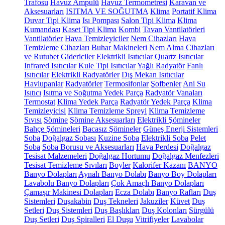
Trafosu
Havuz Ampulü
Havuz Termometresi
Karavan ve
Aksesuarları
ISITMA VE SOĞUTMA
Klima
Portatif Klima
Duvar Tipi Klima
Isı Pompası
Salon Tipi Klima
Klima
Kumandası
Kaset Tipi Klima
Kombi
Tavan Vantilatörleri
Vantilatörler
Hava Temizleyiciler
Nem Cihazları
Hava
Temizleme Cihazları
Buhar Makineleri
Nem Alma Cihazları
ve Rutubet Gidericiler
Elektrikli Isıtıcılar
Quartz Isıtıcılar
Infrared Isıtıcılar
Kule Tipi Isıtıcılar
Yağlı Radyatör
Fanlı
Isıtıcılar
Elektrikli Radyatörler
Dış Mekan Isıtıcılar
Havlupanlar
Radyatörler
Termosifonlar
Şofbenler
Ani Su
Isıtıcı
Isıtma ve Soğutma Yedek Parça
Radyatör Vanaları
Termostat
Klima Yedek Parça
Radyatör Yedek Parça
Klima
Temizleyicisi
Klima Temizleme Spreyi
Klima Temizleme
Sıvısı
Şömine
Şömine Aksesuarları
Elektrikli Şömineler
Bahçe Şömineleri
Bacasız Şömineler
Güneş Enerji Sistemleri
Soba
Doğalgaz Sobası
Kuzine Soba
Elektrikli Soba
Pelet
Soba
Soba Borusu ve Aksesuarları
Hava Perdesi
Doğalgaz
Tesisat Malzemeleri
Doğalgaz Hortumu
Doğalgaz Menfezleri
Tesisat Temizleme Sıvıları
Boyler
Kalorifer Kazanı
BANYO
Banyo Dolapları
Aynalı Banyo Dolabı
Banyo Boy Dolapları
Lavabolu Banyo Dolapları
Çok Amaçlı Banyo Dolapları
Çamaşır Makinesi Dolapları
Ecza Dolabı
Banyo Rafları
Duş
Sistemleri
Duşakabin
Duş Tekneleri
Jakuziler
Küvet
Duş
Setleri
Duş Sistemleri
Duş Başlıkları
Duş Kolonları
Sürgülü
Duş Setleri
Duş Spiralleri
El Duşu
Vitrifiyeler
Lavabolar