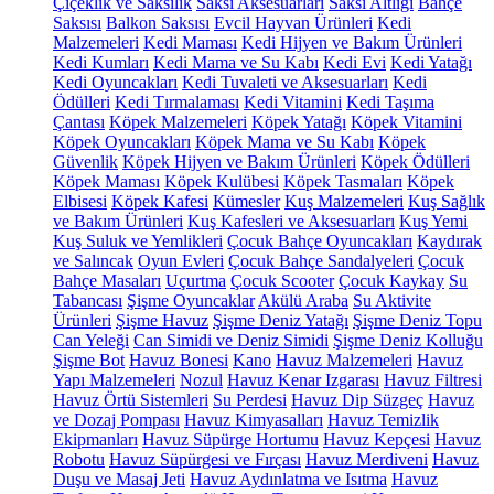
Çiçeklik ve Saksılık
Saksı Aksesuarları
Saksı Altlığı
Bahçe
Saksısı
Balkon Saksısı
Evcil Hayvan Ürünleri
Kedi
Malzemeleri
Kedi Maması
Kedi Hijyen ve Bakım Ürünleri
Kedi Kumları
Kedi Mama ve Su Kabı
Kedi Evi
Kedi Yatağı
Kedi Oyuncakları
Kedi Tuvaleti ve Aksesuarları
Kedi
Ödülleri
Kedi Tırmalaması
Kedi Vitamini
Kedi Taşıma
Çantası
Köpek Malzemeleri
Köpek Yatağı
Köpek Vitamini
Köpek Oyuncakları
Köpek Mama ve Su Kabı
Köpek
Güvenlik
Köpek Hijyen ve Bakım Ürünleri
Köpek Ödülleri
Köpek Maması
Köpek Kulübesi
Köpek Tasmaları
Köpek
Elbisesi
Köpek Kafesi
Kümesler
Kuş Malzemeleri
Kuş Sağlık
ve Bakım Ürünleri
Kuş Kafesleri ve Aksesuarları
Kuş Yemi
Kuş Suluk ve Yemlikleri
Çocuk Bahçe Oyuncakları
Kaydırak
ve Salıncak
Oyun Evleri
Çocuk Bahçe Sandalyeleri
Çocuk
Bahçe Masaları
Uçurtma
Çocuk Scooter
Çocuk Kaykay
Su
Tabancası
Şişme Oyuncaklar
Akülü Araba
Su Aktivite
Ürünleri
Şişme Havuz
Şişme Deniz Yatağı
Şişme Deniz Topu
Can Yeleği
Can Simidi ve Deniz Simidi
Şişme Deniz Kolluğu
Şişme Bot
Havuz Bonesi
Kano
Havuz Malzemeleri
Havuz
Yapı Malzemeleri
Nozul
Havuz Kenar Izgarası
Havuz Filtresi
Havuz Örtü Sistemleri
Su Perdesi
Havuz Dip Süzgeç
Havuz
ve Dozaj Pompası
Havuz Kimyasalları
Havuz Temizlik
Ekipmanları
Havuz Süpürge Hortumu
Havuz Kepçesi
Havuz
Robotu
Havuz Süpürgesi ve Fırçası
Havuz Merdiveni
Havuz
Duşu ve Masaj Jeti
Havuz Aydınlatma ve Isıtma
Havuz