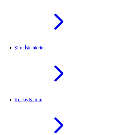
Şifre İşlemlerim
Koçtaş Kartım