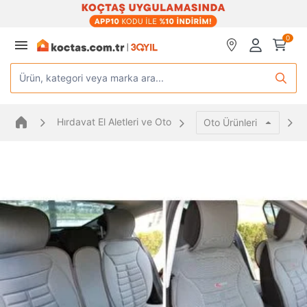
0
Ürün, kategori veya marka ara...
Hırdavat El Aletleri ve Oto
Oto Ürünleri