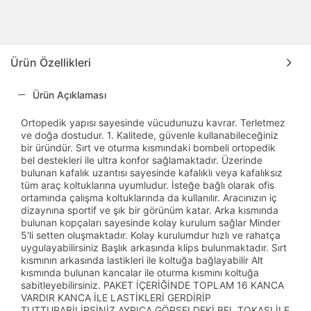
Ürün Özellikleri
Ürün Açıklaması
Ortopedik yapısı sayesinde vücudunuzu kavrar. Terletmez
ve doğa dostudur. 1. Kalitede, güvenle kullanabileceğiniz
bir üründür. Sırt ve oturma kısmındaki bombeli ortopedik
bel destekleri ile ultra konfor sağlamaktadır. Üzerinde
bulunan kafalık uzantısı sayesinde kafalıklı veya kafalıksız
tüm araç koltuklarına uyumludur. İsteğe bağlı olarak ofis
ortamında çalışma koltuklarında da kullanılır. Aracınızın iç
dizaynına sportif ve şık bir görünüm katar. Arka kısmında
bulunan kopçaları sayesinde kolay kurulum sağlar Minder
5'li setten oluşmaktadır. Kolay kurulumdur hızlı ve rahatça
uygulayabilirsiniz Başlık arkasında klips bulunmaktadır. Sırt
kısmının arkasında lastikleri ile koltuğa bağlayabilir Alt
kısmında bulunan kancalar ile oturma kısmını koltuğa
sabitleyebilirsiniz. PAKET İÇERİĞİNDE TOPLAM 16 KANCA
VARDIR KANCA İLE LASTİKLERİ GERDİRİP
TUTTURABİLİRSİNİZ AYRICA GÖRSELDEKİ BEL TOKASI İLE