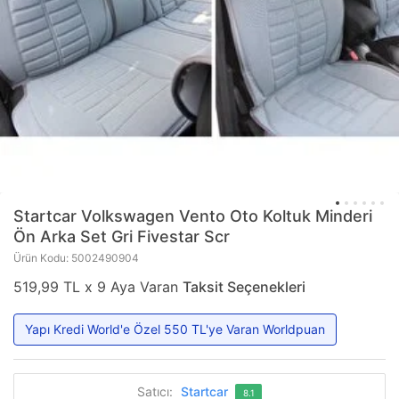
Startcar
Volkswagen Vento Oto Koltuk Minderi
Ön Arka Set Gri Fivestar Scr
Ürün Kodu: 5002490904
519,99 TL x 9 Aya Varan
Taksit Seçenekleri
Yapı Kredi World'e Özel 550 TL'ye Varan Worldpuan
Satıcı:
Startcar
8.1