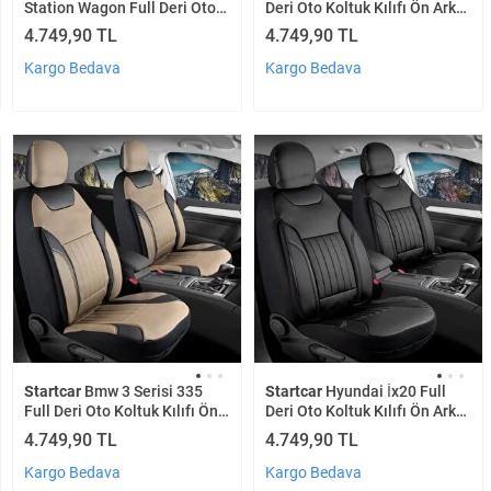
Station Wagon Full Deri Oto
Deri Oto Koltuk Kılıfı Ön Arka
Koltuk Kılıfı Ön Arka Set
Set Füme Siyah Edition Scr
4.749,90 TL
4.749,90 TL
Kahverengi Edition Scr
Kargo Bedava
Kargo Bedava
Startcar
Bmw 3 Serisi 335
Startcar
Hyundai İx20 Full
Full Deri Oto Koltuk Kılıfı Ön
Deri Oto Koltuk Kılıfı Ön Arka
Arka Set Bej Siyah Edition Scr
Set Siyah Edition Scr
4.749,90 TL
4.749,90 TL
Kargo Bedava
Kargo Bedava