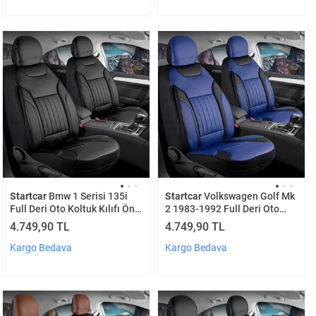
Startcar
Bmw 1 Serisi 135i
Startcar
Volkswagen Golf Mk
Full Deri Oto Koltuk Kılıfı Ön
2 1983-1992 Full Deri Oto
Arka Set Siyah Edition Scr
Koltuk Kılıfı Ön Arka Set Mavi
4.749,90 TL
4.749,90 TL
Edition Scr
Kargo Bedava
Kargo Bedava