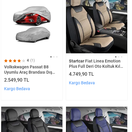
4
(1)
Startcar
Fiat Linea Emotion
Plus Full Deri Oto Koltuk Kılıfı
Volkskwagen Passat B8
Ön Arka Set Bej Siyah Edition
Uyumlu Araç Brandası Dış
4.749,90 TL
Scr
Örtü Çadır2015- Sonrası
2.549,90 TL
Kargo Bedava
Kargo Bedava