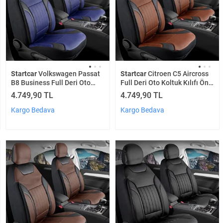
Startcar
Volkswagen Passat
Startcar
Citroen C5 Aircross
B8 Business Full Deri Oto
Full Deri Oto Koltuk Kılıfı Ön
Koltuk Kılıfı Ön Arka Set
Arka Set Tarçın Edition Scr
4.749,90 TL
4.749,90 TL
Lacivert Edition Scr
Kargo Bedava
Kargo Bedava