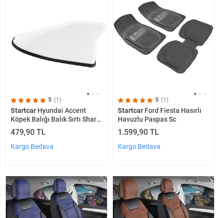
5
(1)
5
(1)
Startcar
Hyundai Accent
Startcar
Ford Fiesta Hasırlı
Köpek Balığı Balık Sırtı Shark
Havuzlu Paspas Sc
Anten Beyaz Fs
479,90 TL
1.599,90 TL
Kargo Bedava
Kargo Bedava