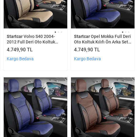
Startcar
Volvo S40 2004-
Startcar
Opel Mokka Full Deri
2012 Full Deri Oto Koltuk
Oto Koltuk Kılıfı Ön Arka Set
Kılıfı Ön Arka Set Bej Siyah
Lacivert Edition Scr
4.749,90 TL
4.749,90 TL
Edition Scr
Kargo Bedava
Kargo Bedava