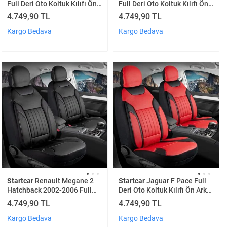
Full Deri Oto Koltuk Kılıfı Ön
Full Deri Oto Koltuk Kılıfı Ön
Arka Set Mavi Edition Scr
Arka Set Mavi Edition Scr
4.749,90 TL
4.749,90 TL
Kargo Bedava
Kargo Bedava
Startcar
Renault Megane 2
Startcar
Jaguar F Pace Full
Hatchback 2002-2006 Full
Deri Oto Koltuk Kılıfı Ön Arka
Deri Oto Koltuk Kılıfı Ön Arka
Set Kırmızı Edition Scr
4.749,90 TL
4.749,90 TL
Set Siyah Edition Scr
Kargo Bedava
Kargo Bedava