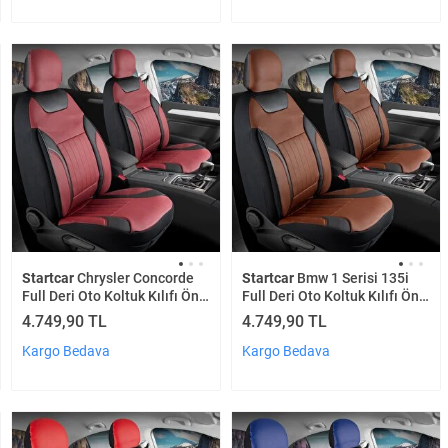
Startcar
Chrysler Concorde
Startcar
Bmw 1 Serisi 135i
Full Deri Oto Koltuk Kılıfı Ön
Full Deri Oto Koltuk Kılıfı Ön
Arka Set Bordo Edition Scr
Arka Set Tarçın Edition Scr
4.749,90 TL
4.749,90 TL
Kargo Bedava
Kargo Bedava