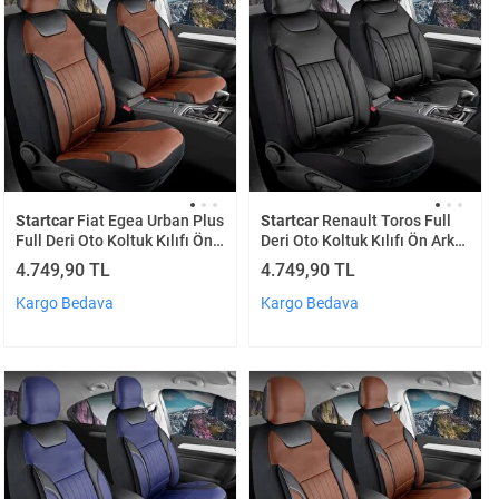
Startcar
Fiat Egea Urban Plus
Startcar
Renault Toros Full
Full Deri Oto Koltuk Kılıfı Ön
Deri Oto Koltuk Kılıfı Ön Arka
Arka Set Tarçın Edition Scr
Set Siyah Edition Scr
4.749,90 TL
4.749,90 TL
Kargo Bedava
Kargo Bedava