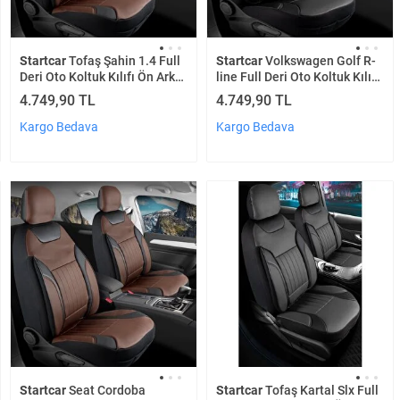
Startcar
Tofaş Şahin 1.4 Full
Startcar
Volkswagen Golf R-
Deri Oto Koltuk Kılıfı Ön Arka
line Full Deri Oto Koltuk Kılıfı
Set Kahverengi Edition Scr
Ön Arka Set Siyah Edition Scr
4.749,90 TL
4.749,90 TL
Kargo Bedava
Kargo Bedava
Startcar
Seat Cordoba
Startcar
Tofaş Kartal Slx Full