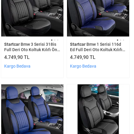
Startcar
Bmw 3 Serisi 318is
Startcar
Bmw 1 Serisi 116d
Full Deri Oto Koltuk Kılıfı Ön
Ed Full Deri Oto Koltuk Kılıfı
Arka Set Siyah Edition Scr
Ön Arka Set Lacivert Edition
4.749,90 TL
4.749,90 TL
Scr
Kargo Bedava
Kargo Bedava