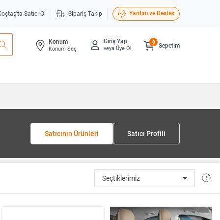
Yardım ve Destek
Koçtaş'ta Satıcı Ol
Sipariş Takip
Giriş Yap
Konum
0
Sepetim
veya Üye Ol
Konum Seç
Satıcının Ürünleri
Satıcı Profili