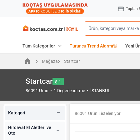
Toptan 
Tüm Kategoriler
Turuncu Trend Alarmı🚨
Yeni Ür
Mağaza
Startcar
Startcar
8.1
86091 Ürün • 1 Değerlendirme • İSTANBUL
Kategori
86091
Ürün Listeleniyor
Hırdavat El Aletleri ve
Oto