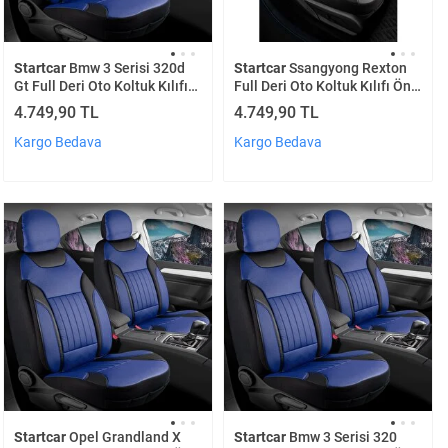
Startcar
Bmw 3 Serisi 320d
Startcar
Ssangyong Rexton
Gt Full Deri Oto Koltuk Kılıfı
Full Deri Oto Koltuk Kılıfı Ön
Ön Arka Set Mavi Edition Scr
Arka Set Füme Siyah Edition
4.749,90 TL
4.749,90 TL
Scr
Kargo Bedava
Kargo Bedava
Startcar
Opel Grandland X
Startcar
Bmw 3 Serisi 320