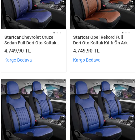
Startcar
Chevrolet Cruze
Startcar
Opel Rekord Full
Sedan Full Deri Oto Koltuk
Deri Oto Koltuk Kılıfı Ön Arka
Kılıfı Ön Arka Set Lacivert
Set Tarçın Edition Scr
4.749,90 TL
4.749,90 TL
Edition Scr
Kargo Bedava
Kargo Bedava