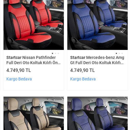
Startcar
Nissan Pathfinder
Startcar
Mercedes-benz Amg
Full Deri Oto Koltuk Kılıfı Ön
Gt Full Deri Oto Koltuk Kılıfı
Arka Set Kırmızı Edition Scr
Ön Arka Set Mavi Edition Scr
4.749,90 TL
4.749,90 TL
Kargo Bedava
Kargo Bedava