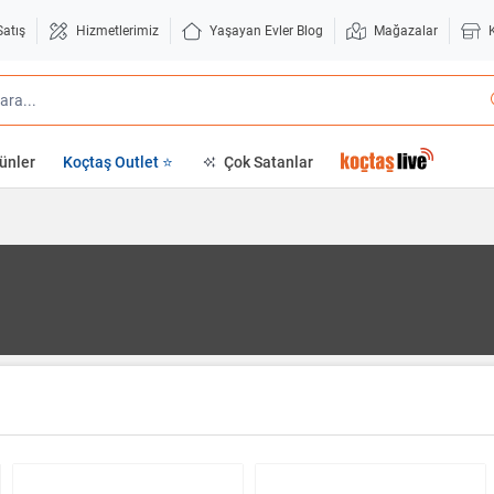
Satış
Hizmetlerimiz
Yaşayan Evler Blog
Mağazalar
ünler
Koçtaş Outlet ⭐
Çok Satanlar