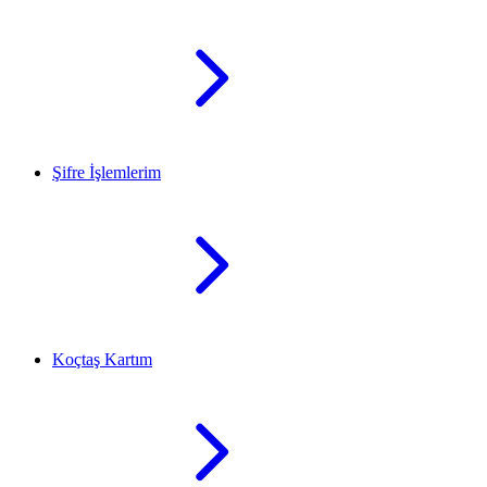
Şifre İşlemlerim
Koçtaş Kartım