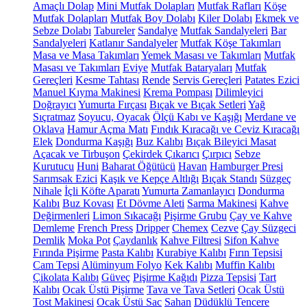
Amaçlı Dolap
Mini Mutfak Dolapları
Mutfak Rafları
Köşe
Mutfak Dolapları
Mutfak Boy Dolabı
Kiler Dolabı
Ekmek ve
Sebze Dolabı
Tabureler
Sandalye
Mutfak Sandalyeleri
Bar
Sandalyeleri
Katlanır Sandalyeler
Mutfak Köşe Takımları
Masa ve Masa Takımları
Yemek Masası ve Takımları
Mutfak
Masası ve Takımları
Eviye
Mutfak Bataryaları
Mutfak
Gereçleri
Kesme Tahtası
Rende
Servis Gereçleri
Patates Ezici
Manuel Kıyma Makinesi
Krema Pompası
Dilimleyici
Doğrayıcı
Yumurta Fırçası
Bıçak ve Bıçak Setleri
Yağ
Sıçratmaz
Soyucu, Oyacak
Ölçü Kabı ve Kaşığı
Merdane ve
Oklava
Hamur Açma Matı
Fındık Kıracağı ve Ceviz Kıracağı
Elek
Dondurma Kaşığı
Buz Kalıbı
Bıçak Bileyici Masat
Açacak ve Tirbuşon
Çekirdek Çıkarıcı
Çırpıcı
Sebze
Kurutucu
Huni
Baharat Öğütücü
Havan
Hamburger Presi
Sarımsak Ezici
Kaşık ve Kepçe Altlığı
Bıçak Standı
Süzgeç
Nihale
İçli Köfte Aparatı
Yumurta Zamanlayıcı
Dondurma
Kalıbı
Buz Kovası
Et Dövme Aleti
Sarma Makinesi
Kahve
Değirmenleri
Limon Sıkacağı
Pişirme Grubu
Çay ve Kahve
Demleme
French Press
Dripper
Chemex
Cezve
Çay Süzgeci
Demlik
Moka Pot
Çaydanlık
Kahve Filtresi
Sifon Kahve
Fırında Pişirme
Pasta Kalıbı
Kurabiye Kalıbı
Fırın Tepsisi
Cam Tepsi
Alüminyum Folyo
Kek Kalıbı
Muffin Kalıbı
Çikolata Kalıbı
Güveç
Pişirme Kağıdı
Pizza Tepsisi
Tart
Kalıbı
Ocak Üstü Pişirme
Tava ve Tava Setleri
Ocak Üstü
Tost Makinesi
Ocak Üstü Sac
Sahan
Düdüklü Tencere