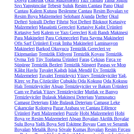
Dosya
Etiketlik
Okul Malzemeleri
Yazı Tahtası
Tahta Silgisi
Sıvı Yapıştırıcılar
Tebeşir
Suluk
Resim Çantası
Pano
Okul
Çantası
Kalem Kutusu
Beslenme Çantası
Resim Boyaları ve
Resim Boya Malzemeleri
Selobant
Ajanda
Defter
Okul
Defteri
Spiralli Defter
Fihrist
Not Defteri
Bloknot
Kırtasiye
Malzemeleri
Masaüstü Gereçleri
Kırtasiye Kağıt Ürünleri
Kırtasiye Seti
Kalem ve Yazı Gereçleri
Koli Bandı Makinesi
Para Makineleri
Para Çekmeceleri
Para Sayma Makineleri
Ofis Sarf Ürünleri
Evrak İmha Makineleri
Laminasyon
Makineleri
Barkod Okuyucu
Temizlik Gereçleri ve
Ekipmanları
Temizlik Eldiveni
Temizlik Kovası
Temizlik,
Ovma Teli
Tüy Toplama Ürünleri
Faraş
Çekpas
Fırça ve
Süpürge
Temizlik Bezleri
Temizlik Süngeri
Paspas ve Mop
Kâğıt Havlu
Tuvalet Kağıdı
Islak Mendil
Ev Temizlik
Malzemeleri
Tuvalet Temizleyici
Yüzey Temizleyiciler
Yağ,
Kireç ve Pas Çözücüler
Çubuklu Oda Kokusu
Oda Kokusu
Halı Temizleyiciler
Ahşap Temizleyiciler ve Bakım Ürünleri
Cam ve Parlak Yüzey Temizleyiciler
Mutfak ve Banyo
Temizleyiciler
Bulaşık Makinesi Deterjanı
Yumuşatıcı
Çamaşır Deterjanı
Elde Bulaşık Deterjanı
Çamaşır Leke
Çıkarıcılar
Kolonya
Pazar Arabası ve Çantası
Eğlence
Ürünleri
Parti Malzemeleri
Puzzle
Hobi Malzemeleri
Hobi
Boya ve Resim Malzemeleri
Ahşap Boyaları
Akrilik Boyalar
Sulu Boya
Yağlı Boya Seti
Eskitme Boyası
Cam ve Seramik
Boyaları
Metalik Boya
Şövale
Kumaş Boyaları
Resim Fırçası