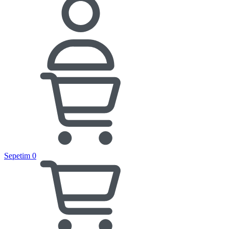
Sepetim
0