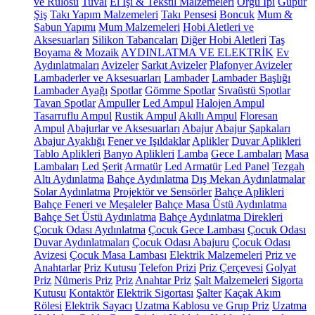
ve Rulosu
Tuval
El İşi & Tekstil Malzemeleri
Örgü İpi
Güpür
Şiş
Takı Yapım Malzemeleri
Takı Pensesi
Boncuk
Mum &
Sabun Yapımı
Mum Malzemeleri
Hobi Aletleri ve
Aksesuarları
Silikon Tabancaları
Diğer Hobi Aletleri
Taş
Boyama & Mozaik
AYDINLATMA VE ELEKTRİK
Ev
Aydınlatmaları
Avizeler
Sarkıt Avizeler
Plafonyer Avizeler
Lambaderler ve Aksesuarları
Lambader
Lambader Başlığı
Lambader Ayağı
Spotlar
Gömme Spotlar
Sıvaüstü Spotlar
Tavan Spotlar
Ampuller
Led Ampul
Halojen Ampul
Tasarruflu Ampul
Rustik Ampul
Akıllı Ampul
Floresan
Ampul
Abajurlar ve Aksesuarları
Abajur
Abajur Şapkaları
Abajur Ayaklığı
Fener ve Işıldaklar
Aplikler
Duvar Aplikleri
Tablo Aplikleri
Banyo Aplikleri
Lamba
Gece Lambaları
Masa
Lambaları
Led Şerit
Armatür
Led Armatür
Led Panel
Tezgah
Altı Aydınlatma
Bahçe Aydınlatma
Dış Mekan Aydınlatmalar
Solar Aydınlatma
Projektör ve Sensörler
Bahçe Aplikleri
Bahçe Feneri ve Meşaleler
Bahçe Masa Üstü Aydınlatma
Bahçe Set Üstü Aydınlatma
Bahçe Aydınlatma Direkleri
Çocuk Odası Aydınlatma
Çocuk Gece Lambası
Çocuk Odası
Duvar Aydınlatmaları
Çocuk Odası Abajuru
Çocuk Odası
Avizesi
Çocuk Masa Lambası
Elektrik Malzemeleri
Priz ve
Anahtarlar
Priz Kutusu
Telefon Prizi
Priz Çerçevesi
Golyat
Priz
Nümeris Priz
Priz
Anahtar Priz
Şalt Malzemeleri
Sigorta
Kutusu
Kontaktör
Elektrik Sigortası
Şalter
Kaçak Akım
Rölesi
Elektrik Sayacı
Uzatma Kablosu ve Grup Priz
Uzatma