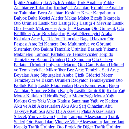
İngiliz Anahtarı
İki Ağızlı Anahtar
Tork Anahtarı
Yıldız
Anahtar ve Takımları
Kurbağcık Anahtarı
Kombine Anahtar
ve Takımları
Boru Anahtarı
Keskiler
Keser
Kargaburun
Balyoz
Balta
Kesici Aletler
Makas
Maket Bıçağı
Iskarpela
Oto Ürünleri
Lastik
Yaz Lastiği
Kış Lastiği
4 Mevsim Lastik
Oto Teknik Malzemeler
Araç İçi Aksesuar
Oto Güneşlik
Oto
Küllükler
Araç Buzdolapları
Bagaj Düzenleyici
Araba
Kokuları
Araç İçi Telefon Tutucular
Bagaj Havuzu
Oto
Paspası
Araç İçi Kamera
Oto Multimedya ve Görüntü
Sistemleri
Oto Bakım Temizlik Ürünleri
Basınçlı Yıkama
Makineleri
Tampon Parlatıcı ve Temizleyiciler
Torpido
Temizlik ve Bakım Ürünleri
Oto Şampuan
Oto Cila ve
Parlatıcı Ürünleri
Polyester Macun
Oto Cam Bakım Ürünleri
ve Temizleyiciler
Mikrofiber Bez
Araç Temizlik Seti
Araç
Boyaları
Araç Süpürgeleri
Araba Çizik Giderici
Motor
Temizleyici ve Bakım Ürünleri
Radyatör Temizleyiciler
Oto
Koltuk Kılıfı
Lastik Ekipmanları
Hava Kompresörü
Bijon
Anahtarı
Sibop ve Sibop Kapağı
Lastik Tamir Kiti
Kriko
Yağ
Motor Katkıları
Hidrolik Yağlar
Motor Yağı
Motor Yağı
Katkısı
Gres Yağı
Yakıt Katkısı
Şanzıman Yağı ve Katkısı
Akü ve Akü Aksesuarları
Akü
Akü Şarj Cihazları
Akü
Takviye Kablosu
Araç Dış Aksesuar
Plaka Aksesuarları
Silecek
Yan ve Tavan Çıtaları
Tampon Aksesuarları
Trafik
Setleri
Oto Brandaları
Vinç ve Vinç Aksesuarları
Jant ve Jant
Kapağı
Trafik Ürünleri
Oto Projektör
Diğer Trafik Ürünleri