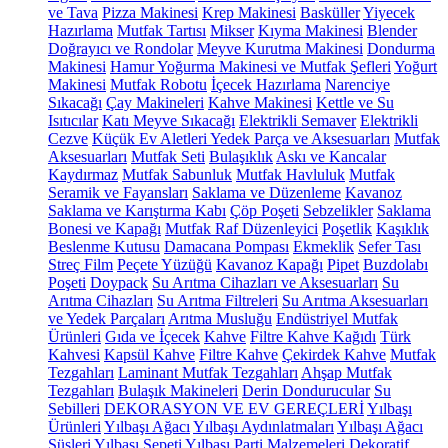
ve Tava
Pizza Makinesi
Krep Makinesi
Basküller
Yiyecek
Hazırlama
Mutfak Tartısı
Mikser
Kıyma Makinesi
Blender
Doğrayıcı ve Rondolar
Meyve Kurutma Makinesi
Dondurma
Makinesi
Hamur Yoğurma Makinesi ve Mutfak Şefleri
Yoğurt
Makinesi
Mutfak Robotu
İçecek Hazırlama
Narenciye
Sıkacağı
Çay Makineleri
Kahve Makinesi
Kettle ve Su
Isıtıcılar
Katı Meyve Sıkacağı
Elektrikli Semaver
Elektrikli
Cezve
Küçük Ev Aletleri Yedek Parça ve Aksesuarları
Mutfak
Aksesuarları
Mutfak Seti
Bulaşıklık
Askı ve Kancalar
Kaydırmaz
Mutfak Sabunluk
Mutfak Havluluk
Mutfak
Seramik ve Fayansları
Saklama ve Düzenleme
Kavanoz
Saklama ve Karıştırma Kabı
Çöp Poşeti
Sebzelikler
Saklama
Bonesi ve Kapağı
Mutfak Raf Düzenleyici
Poşetlik
Kaşıklık
Beslenme Kutusu
Damacana Pompası
Ekmeklik
Sefer Tası
Streç Film
Peçete Yüzüğü
Kavanoz Kapağı
Pipet
Buzdolabı
Poşeti
Doypack
Su Arıtma Cihazları ve Aksesuarları
Su
Arıtma Cihazları
Su Arıtma Filtreleri
Su Arıtma Aksesuarları
ve Yedek Parçaları
Arıtma Musluğu
Endüstriyel Mutfak
Ürünleri
Gıda ve İçecek
Kahve
Filtre Kahve Kağıdı
Türk
Kahvesi
Kapsül Kahve
Filtre Kahve
Çekirdek Kahve
Mutfak
Tezgahları
Laminant Mutfak Tezgahları
Ahşap Mutfak
Tezgahları
Bulaşık Makineleri
Derin Dondurucular
Su
Sebilleri
DEKORASYON VE EV GEREÇLERİ
Yılbaşı
Ürünleri
Yılbaşı Ağacı
Yılbaşı Aydınlatmaları
Yılbaşı Ağacı
Süsleri
Yılbaşı Sepeti
Yılbaşı Parti Malzemeleri
Dekoratif