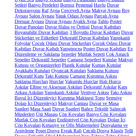
Setleri
Banyo Perdeleri
Bornoz
Peştemal
Havlu
Duvar
Dekorasyonu
Raf
Ayna
Çerçeveli Ayna
Makyaj Aynası
Boy
Aynası
Salon Aynası
Yatak Odası Aynası
Parçalı Ayna
Dresuar Aynası
Duvar Aynası
Ayaklı Ayna
Tablo
Poster
Duvar Panoları
Duvar Halısı ve Örtüsü
Duvar Kağıtları
Boyanabilir Duvar Kağıtları
3 Boyutlu Duvar Kağıtları
Duvar
Stickerları ve Etiketleri
Dekoratif Duvar Kağıtları
Yapışkanlı
Folyolar
Çocuk Odası Duvar Stickerları
Çocuk Odası Duvar
Kağıtları
Duvar Kağıdı Yapıştırıcısı
Poster Duvar Kağıtları
Ev
Düzenleme ve Saklama
Sepetler
Mutfak Sepeti
Çok Amaçlı
Sepetler
Dekoratif Sepetler
Çamaşır Sepetleri
Kutular
Makyaj
Kutusu ve Organizerleri
Plastik Kutular
Kumaş Kutular
Ayakkabı Kutuları
Oyuncak Kutuları
Saklama Kutusu
Dekoratif Kutu
Takı Kutusu
Çamaşır Kurutma Askısı
Saklama Hurçları
Hurçlar
Vakumlu Hurçlar
Halı Hurcu
Askılar
Elbise ve Aksesuar Askıları
Dekoratif Askılar
Kapı
Arkası Askıları
Yapışkanlı Askılar
Vestiyer Askısı
Takı Askısı
Bavul İçi Düzenleyici
Kurutma Makinesi Topu
Şemsiye
Dolap İçi Düzenleyici
Makyaj Çantası
Duvar ve Masa
Saatleri
Masa Saati
Duvar Saatleri
Bahçe Tekstili
Salıncak
Minderleri
Ütü Masası
Çöp Kovaları
Banyo Çöp Kovaları
Mutfak Çöp Kovaları
Endüstriyel Çöp Kovaları
Dolap İçi
Çöp Kovaları
Kırtasiye ve Ofis Malzemeleri
Dosyalama ve
Arşivleme
Poşet Dosya
Evrak Rafı
Çıtçıtlı Dosya
Klasör
Telli