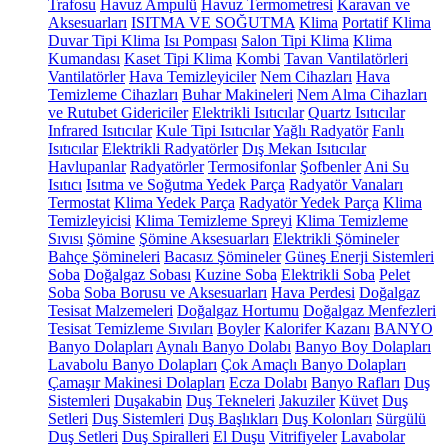
Trafosu
Havuz Ampulü
Havuz Termometresi
Karavan ve
Aksesuarları
ISITMA VE SOĞUTMA
Klima
Portatif Klima
Duvar Tipi Klima
Isı Pompası
Salon Tipi Klima
Klima
Kumandası
Kaset Tipi Klima
Kombi
Tavan Vantilatörleri
Vantilatörler
Hava Temizleyiciler
Nem Cihazları
Hava
Temizleme Cihazları
Buhar Makineleri
Nem Alma Cihazları
ve Rutubet Gidericiler
Elektrikli Isıtıcılar
Quartz Isıtıcılar
Infrared Isıtıcılar
Kule Tipi Isıtıcılar
Yağlı Radyatör
Fanlı
Isıtıcılar
Elektrikli Radyatörler
Dış Mekan Isıtıcılar
Havlupanlar
Radyatörler
Termosifonlar
Şofbenler
Ani Su
Isıtıcı
Isıtma ve Soğutma Yedek Parça
Radyatör Vanaları
Termostat
Klima Yedek Parça
Radyatör Yedek Parça
Klima
Temizleyicisi
Klima Temizleme Spreyi
Klima Temizleme
Sıvısı
Şömine
Şömine Aksesuarları
Elektrikli Şömineler
Bahçe Şömineleri
Bacasız Şömineler
Güneş Enerji Sistemleri
Soba
Doğalgaz Sobası
Kuzine Soba
Elektrikli Soba
Pelet
Soba
Soba Borusu ve Aksesuarları
Hava Perdesi
Doğalgaz
Tesisat Malzemeleri
Doğalgaz Hortumu
Doğalgaz Menfezleri
Tesisat Temizleme Sıvıları
Boyler
Kalorifer Kazanı
BANYO
Banyo Dolapları
Aynalı Banyo Dolabı
Banyo Boy Dolapları
Lavabolu Banyo Dolapları
Çok Amaçlı Banyo Dolapları
Çamaşır Makinesi Dolapları
Ecza Dolabı
Banyo Rafları
Duş
Sistemleri
Duşakabin
Duş Tekneleri
Jakuziler
Küvet
Duş
Setleri
Duş Sistemleri
Duş Başlıkları
Duş Kolonları
Sürgülü
Duş Setleri
Duş Spiralleri
El Duşu
Vitrifiyeler
Lavabolar