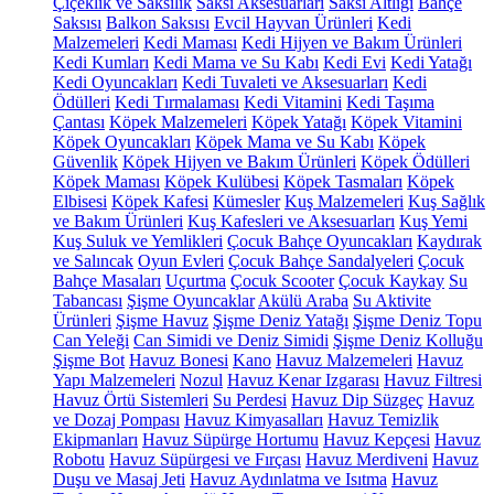
Çiçeklik ve Saksılık
Saksı Aksesuarları
Saksı Altlığı
Bahçe
Saksısı
Balkon Saksısı
Evcil Hayvan Ürünleri
Kedi
Malzemeleri
Kedi Maması
Kedi Hijyen ve Bakım Ürünleri
Kedi Kumları
Kedi Mama ve Su Kabı
Kedi Evi
Kedi Yatağı
Kedi Oyuncakları
Kedi Tuvaleti ve Aksesuarları
Kedi
Ödülleri
Kedi Tırmalaması
Kedi Vitamini
Kedi Taşıma
Çantası
Köpek Malzemeleri
Köpek Yatağı
Köpek Vitamini
Köpek Oyuncakları
Köpek Mama ve Su Kabı
Köpek
Güvenlik
Köpek Hijyen ve Bakım Ürünleri
Köpek Ödülleri
Köpek Maması
Köpek Kulübesi
Köpek Tasmaları
Köpek
Elbisesi
Köpek Kafesi
Kümesler
Kuş Malzemeleri
Kuş Sağlık
ve Bakım Ürünleri
Kuş Kafesleri ve Aksesuarları
Kuş Yemi
Kuş Suluk ve Yemlikleri
Çocuk Bahçe Oyuncakları
Kaydırak
ve Salıncak
Oyun Evleri
Çocuk Bahçe Sandalyeleri
Çocuk
Bahçe Masaları
Uçurtma
Çocuk Scooter
Çocuk Kaykay
Su
Tabancası
Şişme Oyuncaklar
Akülü Araba
Su Aktivite
Ürünleri
Şişme Havuz
Şişme Deniz Yatağı
Şişme Deniz Topu
Can Yeleği
Can Simidi ve Deniz Simidi
Şişme Deniz Kolluğu
Şişme Bot
Havuz Bonesi
Kano
Havuz Malzemeleri
Havuz
Yapı Malzemeleri
Nozul
Havuz Kenar Izgarası
Havuz Filtresi
Havuz Örtü Sistemleri
Su Perdesi
Havuz Dip Süzgeç
Havuz
ve Dozaj Pompası
Havuz Kimyasalları
Havuz Temizlik
Ekipmanları
Havuz Süpürge Hortumu
Havuz Kepçesi
Havuz
Robotu
Havuz Süpürgesi ve Fırçası
Havuz Merdiveni
Havuz
Duşu ve Masaj Jeti
Havuz Aydınlatma ve Isıtma
Havuz