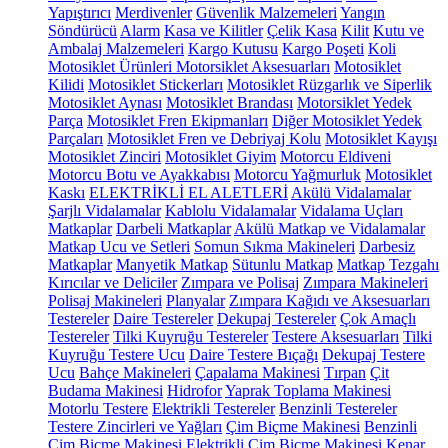
Yapıştırıcı
Merdivenler
Güvenlik Malzemeleri
Yangın
Söndürücü
Alarm
Kasa ve Kilitler
Çelik Kasa
Kilit
Kutu ve
Ambalaj Malzemeleri
Kargo Kutusu
Kargo Poşeti
Koli
Motosiklet Ürünleri
Motorsiklet Aksesuarları
Motosiklet
Kilidi
Motosiklet Stickerları
Motosiklet Rüzgarlık ve Siperlik
Motosiklet Aynası
Motosiklet Brandası
Motorsiklet Yedek
Parça
Motosiklet Fren Ekipmanları
Diğer Motosiklet Yedek
Parçaları
Motosiklet Fren ve Debriyaj Kolu
Motosiklet Kayışı
Motosiklet Zinciri
Motosiklet Giyim
Motorcu Eldiveni
Motorcu Botu ve Ayakkabısı
Motorcu Yağmurluk
Motosiklet
Kaskı
ELEKTRİKLİ EL ALETLERİ
Akülü Vidalamalar
Şarjlı Vidalamalar
Kablolu Vidalamalar
Vidalama Uçları
Matkaplar
Darbeli Matkaplar
Akülü Matkap ve Vidalamalar
Matkap Ucu ve Setleri
Somun Sıkma Makineleri
Darbesiz
Matkaplar
Manyetik Matkap
Sütunlu Matkap
Matkap Tezgahı
Kırıcılar ve Deliciler
Zımpara ve Polisaj
Zımpara Makineleri
Polisaj Makineleri
Planyalar
Zımpara Kağıdı ve Aksesuarları
Testereler
Daire Testereler
Dekupaj Testereler
Çok Amaçlı
Testereler
Tilki Kuyruğu Testereler
Testere Aksesuarları
Tilki
Kuyruğu Testere Ucu
Daire Testere Bıçağı
Dekupaj Testere
Ucu
Bahçe Makineleri
Çapalama Makinesi
Tırpan
Çit
Budama Makinesi
Hidrofor
Yaprak Toplama Makinesi
Motorlu Testere
Elektrikli Testereler
Benzinli Testereler
Testere Zincirleri ve Yağları
Çim Biçme Makinesi
Benzinli
Çim Biçme Makinesi
Elektrikli Çim Biçme Makinesi
Kenar