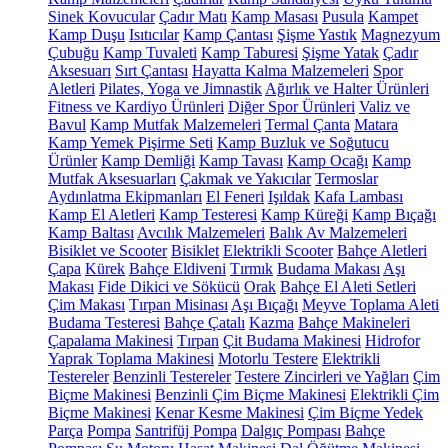
Sinek Kovucular
Çadır Matı
Kamp Masası
Pusula
Kampet
Kamp Duşu
Isıtıcılar
Kamp Çantası
Şişme Yastık
Magnezyum
Çubuğu
Kamp Tuvaleti
Kamp Taburesi
Şişme Yatak
Çadır
Aksesuarı
Sırt Çantası
Hayatta Kalma Malzemeleri
Spor
Aletleri
Pilates, Yoga ve Jimnastik
Ağırlık ve Halter Ürünleri
Fitness ve Kardiyo Ürünleri
Diğer Spor Ürünleri
Valiz ve
Bavul
Kamp Mutfak Malzemeleri
Termal Çanta
Matara
Kamp Yemek Pişirme Seti
Kamp Buzluk ve Soğutucu
Ürünler
Kamp Demliği
Kamp Tavası
Kamp Ocağı
Kamp
Mutfak Aksesuarları
Çakmak ve Yakıcılar
Termoslar
Aydınlatma Ekipmanları
El Feneri
Işıldak
Kafa Lambası
Kamp El Aletleri
Kamp Testeresi
Kamp Küreği
Kamp Bıçağı
Kamp Baltası
Avcılık Malzemeleri
Balık Av Malzemeleri
Bisiklet ve Scooter
Bisiklet
Elektrikli Scooter
Bahçe Aletleri
Çapa
Kürek
Bahçe Eldiveni
Tırmık
Budama Makası
Aşı
Makası
Fide Dikici ve Sökücü
Orak
Bahçe El Aleti Setleri
Çim Makası
Tırpan Misinası
Aşı Bıçağı
Meyve Toplama Aleti
Budama Testeresi
Bahçe Çatalı
Kazma
Bahçe Makineleri
Çapalama Makinesi
Tırpan
Çit Budama Makinesi
Hidrofor
Yaprak Toplama Makinesi
Motorlu Testere
Elektrikli
Testereler
Benzinli Testereler
Testere Zincirleri ve Yağları
Çim
Biçme Makinesi
Benzinli Çim Biçme Makinesi
Elektrikli Çim
Biçme Makinesi
Kenar Kesme Makinesi
Çim Biçme Yedek
Parça
Pompa
Santrifüj Pompa
Dalgıç Pompası
Bahçe