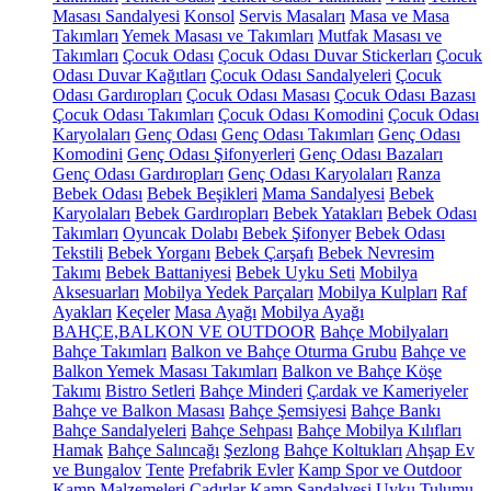
Masası Sandalyesi
Konsol
Servis Masaları
Masa ve Masa
Takımları
Yemek Masası ve Takımları
Mutfak Masası ve
Takımları
Çocuk Odası
Çocuk Odası Duvar Stickerları
Çocuk
Odası Duvar Kağıtları
Çocuk Odası Sandalyeleri
Çocuk
Odası Gardıropları
Çocuk Odası Masası
Çocuk Odası Bazası
Çocuk Odası Takımları
Çocuk Odası Komodini
Çocuk Odası
Karyolaları
Genç Odası
Genç Odası Takımları
Genç Odası
Komodini
Genç Odası Şifonyerleri
Genç Odası Bazaları
Genç Odası Gardıropları
Genç Odası Karyolaları
Ranza
Bebek Odası
Bebek Beşikleri
Mama Sandalyesi
Bebek
Karyolaları
Bebek Gardıropları
Bebek Yatakları
Bebek Odası
Takımları
Oyuncak Dolabı
Bebek Şifonyer
Bebek Odası
Tekstili
Bebek Yorganı
Bebek Çarşafı
Bebek Nevresim
Takımı
Bebek Battaniyesi
Bebek Uyku Seti
Mobilya
Aksesuarları
Mobilya Yedek Parçaları
Mobilya Kulpları
Raf
Ayakları
Keçeler
Masa Ayağı
Mobilya Ayağı
BAHÇE,BALKON VE OUTDOOR
Bahçe Mobilyaları
Bahçe Takımları
Balkon ve Bahçe Oturma Grubu
Bahçe ve
Balkon Yemek Masası Takımları
Balkon ve Bahçe Köşe
Takımı
Bistro Setleri
Bahçe Minderi
Çardak ve Kameriyeler
Bahçe ve Balkon Masası
Bahçe Şemsiyesi
Bahçe Bankı
Bahçe Sandalyeleri
Bahçe Sehpası
Bahçe Mobilya Kılıfları
Hamak
Bahçe Salıncağı
Şezlong
Bahçe Koltukları
Ahşap Ev
ve Bungalov
Tente
Prefabrik Evler
Kamp Spor ve Outdoor
Kamp Malzemeleri
Çadırlar
Kamp Sandalyesi
Uyku Tulumu