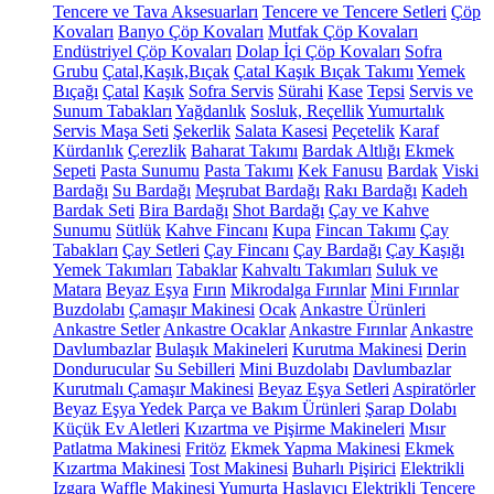
Tencere ve Tava Aksesuarları
Tencere ve Tencere Setleri
Çöp
Kovaları
Banyo Çöp Kovaları
Mutfak Çöp Kovaları
Endüstriyel Çöp Kovaları
Dolap İçi Çöp Kovaları
Sofra
Grubu
Çatal,Kaşık,Bıçak
Çatal Kaşık Bıçak Takımı
Yemek
Bıçağı
Çatal
Kaşık
Sofra Servis
Sürahi
Kase
Tepsi
Servis ve
Sunum Tabakları
Yağdanlık
Sosluk, Reçellik
Yumurtalık
Servis Maşa Seti
Şekerlik
Salata Kasesi
Peçetelik
Karaf
Kürdanlık
Çerezlik
Baharat Takımı
Bardak Altlığı
Ekmek
Sepeti
Pasta Sunumu
Pasta Takımı
Kek Fanusu
Bardak
Viski
Bardağı
Su Bardağı
Meşrubat Bardağı
Rakı Bardağı
Kadeh
Bardak Seti
Bira Bardağı
Shot Bardağı
Çay ve Kahve
Sunumu
Sütlük
Kahve Fincanı
Kupa
Fincan Takımı
Çay
Tabakları
Çay Setleri
Çay Fincanı
Çay Bardağı
Çay Kaşığı
Yemek Takımları
Tabaklar
Kahvaltı Takımları
Suluk ve
Matara
Beyaz Eşya
Fırın
Mikrodalga Fırınlar
Mini Fırınlar
Buzdolabı
Çamaşır Makinesi
Ocak
Ankastre Ürünleri
Ankastre Setler
Ankastre Ocaklar
Ankastre Fırınlar
Ankastre
Davlumbazlar
Bulaşık Makineleri
Kurutma Makinesi
Derin
Dondurucular
Su Sebilleri
Mini Buzdolabı
Davlumbazlar
Kurutmalı Çamaşır Makinesi
Beyaz Eşya Setleri
Aspiratörler
Beyaz Eşya Yedek Parça ve Bakım Ürünleri
Şarap Dolabı
Küçük Ev Aletleri
Kızartma ve Pişirme Makineleri
Mısır
Patlatma Makinesi
Fritöz
Ekmek Yapma Makinesi
Ekmek
Kızartma Makinesi
Tost Makinesi
Buharlı Pişirici
Elektrikli
Izgara
Waffle Makinesi
Yumurta Haşlayıcı
Elektrikli Tencere