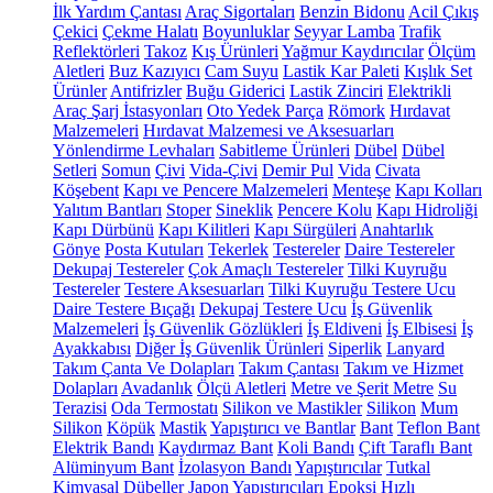
İlk Yardım Çantası
Araç Sigortaları
Benzin Bidonu
Acil Çıkış
Çekici
Çekme Halatı
Boyunluklar
Seyyar Lamba
Trafik
Reflektörleri
Takoz
Kış Ürünleri
Yağmur Kaydırıcılar
Ölçüm
Aletleri
Buz Kazıyıcı
Cam Suyu
Lastik Kar Paleti
Kışlık Set
Ürünler
Antifrizler
Buğu Giderici
Lastik Zinciri
Elektrikli
Araç Şarj İstasyonları
Oto Yedek Parça
Römork
Hırdavat
Malzemeleri
Hırdavat Malzemesi ve Aksesuarları
Yönlendirme Levhaları
Sabitleme Ürünleri
Dübel
Dübel
Setleri
Somun
Çivi
Vida-Çivi
Demir Pul
Vida
Civata
Köşebent
Kapı ve Pencere Malzemeleri
Menteşe
Kapı Kolları
Yalıtım Bantları
Stoper
Sineklik
Pencere Kolu
Kapı Hidroliği
Kapı Dürbünü
Kapı Kilitleri
Kapı Sürgüleri
Anahtarlık
Gönye
Posta Kutuları
Tekerlek
Testereler
Daire Testereler
Dekupaj Testereler
Çok Amaçlı Testereler
Tilki Kuyruğu
Testereler
Testere Aksesuarları
Tilki Kuyruğu Testere Ucu
Daire Testere Bıçağı
Dekupaj Testere Ucu
İş Güvenlik
Malzemeleri
İş Güvenlik Gözlükleri
İş Eldiveni
İş Elbisesi
İş
Ayakkabısı
Diğer İş Güvenlik Ürünleri
Siperlik
Lanyard
Takım Çanta Ve Dolapları
Takım Çantası
Takım ve Hizmet
Dolapları
Avadanlık
Ölçü Aletleri
Metre ve Şerit Metre
Su
Terazisi
Oda Termostatı
Silikon ve Mastikler
Silikon
Mum
Silikon
Köpük
Mastik
Yapıştırıcı ve Bantlar
Bant
Teflon Bant
Elektrik Bandı
Kaydırmaz Bant
Koli Bandı
Çift Taraflı Bant
Alüminyum Bant
İzolasyon Bandı
Yapıştırıcılar
Tutkal
Kimyasal Dübeller
Japon Yapıştırıcıları
Epoksi
Hızlı