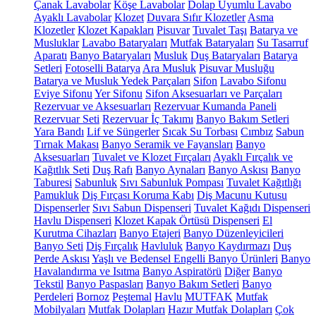
Çanak Lavabolar
Köşe Lavabolar
Dolap Uyumlu Lavabo
Ayaklı Lavabolar
Klozet
Duvara Sıfır Klozetler
Asma
Klozetler
Klozet Kapakları
Pisuvar
Tuvalet Taşı
Batarya ve
Musluklar
Lavabo Bataryaları
Mutfak Bataryaları
Su Tasarruf
Aparatı
Banyo Bataryaları
Musluk
Duş Bataryaları
Batarya
Setleri
Fotoselli Batarya
Ara Musluk
Pisuvar Musluğu
Batarya ve Musluk Yedek Parçaları
Sifon
Lavabo Sifonu
Eviye Sifonu
Yer Sifonu
Sifon Aksesuarları ve Parçaları
Rezervuar ve Aksesuarları
Rezervuar Kumanda Paneli
Rezervuar Seti
Rezervuar İç Takımı
Banyo Bakım Setleri
Yara Bandı
Lif ve Süngerler
Sıcak Su Torbası
Cımbız
Sabun
Tırnak Makası
Banyo Seramik ve Fayansları
Banyo
Aksesuarları
Tuvalet ve Klozet Fırçaları
Ayaklı Fırçalık ve
Kağıtlık Seti
Duş Rafı
Banyo Aynaları
Banyo Askısı
Banyo
Taburesi
Sabunluk
Sıvı Sabunluk Pompası
Tuvalet Kağıtlığı
Pamukluk
Diş Fırçası Koruma Kabı
Diş Macunu Kutusu
Dispenserler
Sıvı Sabun Dispenseri
Tuvalet Kağıdı Dispenseri
Havlu Dispenseri
Klozet Kapak Örtüsü Dispenseri
El
Kurutma Cihazları
Banyo Etajeri
Banyo Düzenleyicileri
Banyo Seti
Diş Fırçalık
Havluluk
Banyo Kaydırmazı
Duş
Perde Askısı
Yaşlı ve Bedensel Engelli Banyo Ürünleri
Banyo
Havalandırma ve Isıtma
Banyo Aspiratörü
Diğer
Banyo
Tekstil
Banyo Paspasları
Banyo Bakım Setleri
Banyo
Perdeleri
Bornoz
Peştemal
Havlu
MUTFAK
Mutfak
Mobilyaları
Mutfak Dolapları
Hazır Mutfak Dolapları
Çok