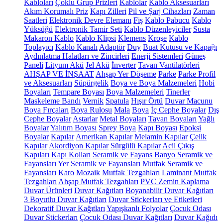
Kabloları
Çoklu Grup Prizleri
Kablolar
Kablo Aksesuarları
Akım Korumalı Priz
Kapı Zilleri
Pil ve Şarj Cihazları
Zaman
Saatleri
Elektronik Devre Elemanı
Fiş
Kablo Pabucu
Kablo
Yüksüğü
Elektronik Tamir Seti
Kablo Düzenleyiciler
Susta
Makaron Kablo
Kablo Klipsi
Klemens
Kroşe
Kablo
Toplayıcı
Kablo Kanalı
Adaptör
Duy
Buat Kutusu ve Kapağı
Aydınlatma Halatları ve Zincirleri
Enerji Sistemleri
Güneş
Paneli
Lityum Akü
Jel Akü
İnverter
Tavan Vantilatörleri
AHŞAP VE İNŞAAT
Ahşap Yer Döşeme
Parke
Parke Profil
ve Aksesuarları
Süpürgelik
Boya ve Boya Malzemeleri
Hobi
Boyaları
Tempare Boyası
Boya Malzemeleri
Tinerler
Maskeleme Bandı
Vernik
Spatula
Hışır Örtü
Duvar Macunu
Boya Fırçaları
Boya Rulosu
Mala
Boya
İç Cephe Boyalar
Dış
Cephe Boyalar
Astarlar
Metal Boyaları
Tavan Boyaları
Yağlı
Boyalar
Yalıtım Boyası
Sprey Boya
Kapı Boyası
Epoksi
Boyalar
Kapılar
Amerikan Kapılar
Melamin Kapılar
Çelik
Kapılar
Akordiyon Kapılar
Sürgülü Kapılar
Acil Çıkış
Kapıları
Kapı Kolları
Seramik ve Fayans
Banyo Seramik ve
Fayansları
Yer Seramik ve Fayansları
Mutfak Seramik ve
Fayansları
Karo
Mozaik
Mutfak Tezgahları
Laminant Mutfak
Tezgahları
Ahşap Mutfak Tezgahları
PVC Zemin Kaplama
Duvar Ürünleri
Duvar Kağıtları
Boyanabilir Duvar Kağıtları
3 Boyutlu Duvar Kağıtları
Duvar Stickerları ve Etiketleri
Dekoratif Duvar Kağıtları
Yapışkanlı Folyolar
Çocuk Odası
Duvar Stickerları
Çocuk Odası Duvar Kağıtları
Duvar Kağıdı