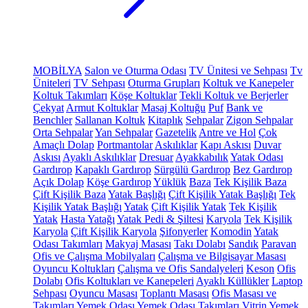
MOBİLYA
Salon ve Oturma Odası
TV Ünitesi ve Sehpası
Tv
Üniteleri
TV Sehpası
Oturma Grupları
Koltuk ve Kanepeler
Koltuk Takımları
Köşe Koltuklar
Tekli Koltuk ve Berjerler
Çekyat
Armut Koltuklar
Masaj Koltuğu
Puf
Bank ve
Benchler
Sallanan Koltuk
Kitaplık
Sehpalar
Zigon Sehpalar
Orta Sehpalar
Yan Sehpalar
Gazetelik
Antre ve Hol
Çok
Amaçlı Dolap
Portmantolar
Askılıklar
Kapı Askısı
Duvar
Askısı
Ayaklı Askılıklar
Dresuar
Ayakkabılık
Yatak Odası
Gardırop
Kapaklı Gardırop
Sürgülü Gardırop
Bez Gardırop
Açık Dolap
Köşe Gardırop
Yüklük
Baza
Tek Kişilik Baza
Çift Kişilik Baza
Yatak Başlığı
Çift Kişilik Yatak Başlığı
Tek
Kişilik Yatak Başlığı
Yatak
Çift Kişilik Yatak
Tek Kişilik
Yatak
Hasta Yatağı
Yatak Pedi & Şiltesi
Karyola
Tek Kişilik
Karyola
Çift Kişilik Karyola
Şifonyerler
Komodin
Yatak
Odası Takımları
Makyaj Masası
Takı Dolabı
Sandık
Paravan
Ofis ve Çalışma Mobilyaları
Çalışma ve Bilgisayar Masası
Oyuncu Koltukları
Çalışma ve Ofis Sandalyeleri
Keson
Ofis
Dolabı
Ofis Koltukları ve Kanepeleri
Ayaklı Küllükler
Laptop
Sehpası
Oyuncu Masası
Toplantı Masası
Ofis Masası ve
Takımları
Yemek Odası
Yemek Odası Takımları
Vitrin
Yemek