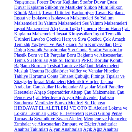
Yapıştırıcısı
Poster Duvar Kağıtları
Strafor
Duvar Çıtası
Duvar Kaplama
Silikon ve Mastikler
Silikon
Mum Silikon
Köpük
Mastik
Tavan Ürünleri
Kartonpiyer
Tavan Kaplama
İnşaat ve İzolasyon
İzolasyon Malzemeleri
Su Yalıtım
Malzemeleri
Isı Yalıtım Malzemeleri
Ses Yalıtım Malzemeleri
İnşaat Malzemeleri
Alçı
Cam Tuğla
Çimento
Beton Harcı
Çatı
Kaplama Malzemeleri
İnşaat Kimyasalları
İnşaat Temizlik
Ürünleri
Lavabo Çözücü
Harç ve Sıva Çözücü
Çok Amaçlı
Temizlik
Yağlayıcı ve Pas Çözücü
Yapı Kimyasalları
Derz
Dolgu
Seramik Yapıştırıcılar
Sıvı Conta
Strafor Yapıştırılar
Plastik Boru ve Ek Parçalar
Boru Bağlantı ve Aksesuarları
Temiz Su Boruları
Atık Su Boruları
PPRC Borular
Kombi
Bağlantı Boruları
Tesisat Tamir ve Bağlantı Malzemeleri
Musluk Uzatma
Regülatörler
Valfler ve Vanalar
Nipeller
Tahliye Hortumu
Conta
Taharet Çubuğu
Fittings
Tıpalar ve
Süzgeçler
İnşaat Makineleri
Elektrikli Vinçler
Taşıma
Arabaları
Caraskallar
Havlupanlar
Ahşaplar
Masif Paneller
Keresteler
Ahşap Seperatörler
Ahşap Çatı Malzemeleri
Çatı
Penceresi
Çatı Merdiveni
Ahşap Merdivenler
Trabzan
Sundurma
Menfezler
Banyo Menfezi
Su Deposu
HIRDAVAT EL ALETLERİ VE OTO
El Aletleri
Lokma ve
Lokma Takımları
Çekiç
El Testereleri
Kesici Grubu
Pense
Tornavida
Seramik ve Sıvacı Aletleri
Mengene ve İşkenceler
Zımbalar ve Aksesuarları
Zımpara ve Eğeler
Anahtarlar
Anahtar Takımları
Alyan Anahtarları
Açık Ağız Anahtar