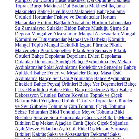
Pompası
Su Motoru
Hasat Makinesi
Dal Öğütme Makinesi
Toprak Burgu Makinesi
Dal Budama Makinesi
İlaçlama
Makineleri
Bahçe İş ve İnşaat Makineleri
Bahçe Sulama
Ürünleri
Hortumlar
Fıskiye ve Damlatıcılar
Hortum
Makaraları
Hortum Bağlantı Aparatları
Hortum Tabancaları
Su Zamanlayıcı
Sulaklar
Bidon
Bahçe Musluğu
Şişme Su
Deposu
Mangal ve Aksesuarları
Mangal Aksesuarları
Mangal
Kömürü ve Tutuşturucular
Mangal ve Barbekü
Kömürlü
Mangal
Tüplü Mangal
Elektrikli Izgara
Pürmüz
Piknik
Malzemeleri
Piknik Sepetleri
Piknik Seti
Semaver
Piknik
Örtüleri
Bahçe Depolama
Depolama Evleri
Depolama
Dolapları
Depolama Sandığı
Bahçe Aydınlatma
Dış Mekan
Aydınlatmalar
Solar Aydınlatma
Projektör ve Sensörler
Bahçe
Aplikleri
Bahçe Feneri ve Meşaleler
Bahçe Masa Üstü
Aydınlatma
Bahçe Set Üstü Aydınlatma
Bahçe Aydınlatma
Direkleri
Bahçe Peyzaj Ürünleri
Bahçe Yer Döşemeleri
Bahçe
Çit ve Bordürleri
Bahçe Filesi
Bahçe Gizleme Ağları
Bahçe
Dekorasyon Ürünleri
Bahçe Kovaları
Toprak ve Çiçek
Bakımı
Bitki Yetiştirme Ürünleri
Torf ve Topraklar
Gübreler
ve Sıvı Gübreler
Tohumlar
Çim Tohumu
Çiçek Tohumu
Sebze Tohumları
Bitki Tohumları
Meyve Tohumu
Bitki
Besinleri
Sera ve Sera Ekipmanları
Çiçek ve Bitki
İç Mekan
Bitkileri
Dış Mekan Ağaçları
Canlı Çiçek
Çiçek Soğanları
Aşılı Meyve Fidanları
Aşılı Gül
Fide
Dış Mekan Sarmaşık
Bitkileri
Kaktüs
Saksı ve Aksesuarları
Dekoratif Saksı