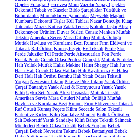
Objeler
Fotoğraf Çerçevesi
Mum
Vazolar
Yapay Çiçekler
Dekoratif Tabak ve Kaseler
Biblo
Şaraplıklar
Tütsülük ve
Buhurdanlık
Mumluklar ve Şamdanlar
Meyvelik
Magnet
Kumbara
Dekoratif Taşlar
Kül Tablası
Nazar Boncuğu
Kitap
Tutucular
Müzik Kutusu
Yatak Tepsisi
Kokulu Taşlar
Ahşap
Dekorasyon Ürünleri
Duvar Süsleri
Cansız Manken
Mutfak
Tekstili
Amerikan Servis
Masa Örtüleri
Mutfak Önlüğü
Mutfak Havlusu ve Kurulama Bezi
Runner
Fırın Eldiveni ve
Tutacak
Raf Örtüsü
Kumaş Peçete
Ev Tekstili
Perde
Stor
Perde
Jaluziler
Tül Perde
Perde Aksesuarları
Fon Perde
Rustik Perde
Çocuk Odası Perdesi
Güneşlik
Mutfak Perdeleri
Halı
Yolluk
Mutfak Halısı
Makine Halısı
Shaggy Halı
Jüt ve
Hasır Halı
Çocuk Odası Halıları
Halı Kaydırmazı
El Halısı
Deri Halı
Halı Örtüsü
Bambu Halı
Yatak Odası Tekstili
Yorgan
Nevresim Takımı
Pike ve Pike Takımı
Yatak Örtüsü
Çarşaf
Battaniye
Yatak Alezi & Koruyucusu
Yastık
Yastık
Kılıfı
Uyku Seti
Yastık Alezi
Paspaslar
Mutfak Tekstili
Amerikan Servis
Masa Örtüleri
Mutfak Önlüğü
Mutfak
Havlusu ve Kurulama Bezi
Runner
Fırın Eldiveni ve Tutacak
Raf Örtüsü
Kumaş Peçete
Kilim
Seccade
Salon Tekstili
Kırlent ve Kırlent Kılıfı
Sandalye Minderi
Koltuk Örtüsü ve
Şalı
Dekoratif Yastık
Sandalye Kılıfı
Bahçe Tekstili
Salıncak
Minderleri
Bebek Odası Tekstili
Bebek Yorganı
Bebek
Çarşafı
Bebek Nevresim Takımı
Bebek Battaniyesi
Bebek
Uyku Seti
Banyo Tekstil
Banyo Paspasları
Banyo Bakım