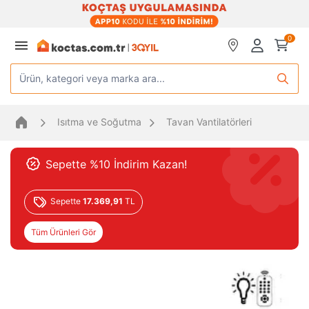
0
Ürün, kategori veya marka ara...
Isıtma ve Soğutma
Tavan Vantilatörleri
Sepette %10 İndirim Kazan!
Sepette
17.369,91
TL
Tüm Ürünleri Gör