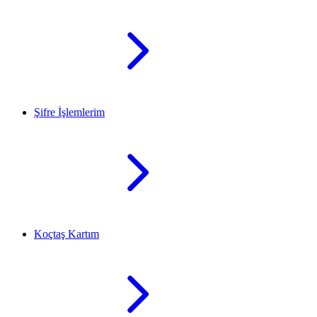
Şifre İşlemlerim
Koçtaş Kartım