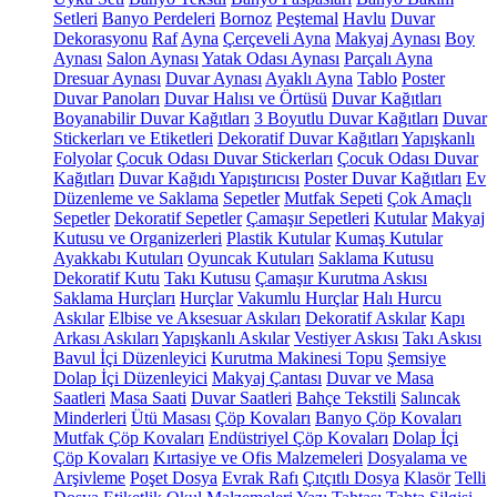
Setleri
Banyo Perdeleri
Bornoz
Peştemal
Havlu
Duvar
Dekorasyonu
Raf
Ayna
Çerçeveli Ayna
Makyaj Aynası
Boy
Aynası
Salon Aynası
Yatak Odası Aynası
Parçalı Ayna
Dresuar Aynası
Duvar Aynası
Ayaklı Ayna
Tablo
Poster
Duvar Panoları
Duvar Halısı ve Örtüsü
Duvar Kağıtları
Boyanabilir Duvar Kağıtları
3 Boyutlu Duvar Kağıtları
Duvar
Stickerları ve Etiketleri
Dekoratif Duvar Kağıtları
Yapışkanlı
Folyolar
Çocuk Odası Duvar Stickerları
Çocuk Odası Duvar
Kağıtları
Duvar Kağıdı Yapıştırıcısı
Poster Duvar Kağıtları
Ev
Düzenleme ve Saklama
Sepetler
Mutfak Sepeti
Çok Amaçlı
Sepetler
Dekoratif Sepetler
Çamaşır Sepetleri
Kutular
Makyaj
Kutusu ve Organizerleri
Plastik Kutular
Kumaş Kutular
Ayakkabı Kutuları
Oyuncak Kutuları
Saklama Kutusu
Dekoratif Kutu
Takı Kutusu
Çamaşır Kurutma Askısı
Saklama Hurçları
Hurçlar
Vakumlu Hurçlar
Halı Hurcu
Askılar
Elbise ve Aksesuar Askıları
Dekoratif Askılar
Kapı
Arkası Askıları
Yapışkanlı Askılar
Vestiyer Askısı
Takı Askısı
Bavul İçi Düzenleyici
Kurutma Makinesi Topu
Şemsiye
Dolap İçi Düzenleyici
Makyaj Çantası
Duvar ve Masa
Saatleri
Masa Saati
Duvar Saatleri
Bahçe Tekstili
Salıncak
Minderleri
Ütü Masası
Çöp Kovaları
Banyo Çöp Kovaları
Mutfak Çöp Kovaları
Endüstriyel Çöp Kovaları
Dolap İçi
Çöp Kovaları
Kırtasiye ve Ofis Malzemeleri
Dosyalama ve
Arşivleme
Poşet Dosya
Evrak Rafı
Çıtçıtlı Dosya
Klasör
Telli