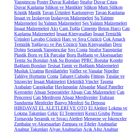
Yapıştırıcısı
Poster Duvar Kağıtları
Strafor
Duvar Çıtası
Duvar Kaplama
Silikon ve Mastikler
Silikon
Mum Silikon
Köpük
Mastik
Tavan Ürünleri
Kartonpiyer
Tavan Kaplama
İnşaat ve İzolasyon
İzolasyon Malzemeleri
Su Yalıtım
Malzemeleri
Isı Yalıtım Malzemeleri
Ses Yalıtım Malzemeleri
İnşaat Malzemeleri
Alçı
Cam Tuğla
Çimento
Beton Harcı
Çatı
Kaplama Malzemeleri
İnşaat Kimyasalları
İnşaat Temizlik
Ürünleri
Lavabo Çözücü
Harç ve Sıva Çözücü
Çok Amaçlı
Temizlik
Yağlayıcı ve Pas Çözücü
Yapı Kimyasalları
Derz
Dolgu
Seramik Yapıştırıcılar
Sıvı Conta
Strafor Yapıştırılar
Plastik Boru ve Ek Parçalar
Boru Bağlantı ve Aksesuarları
Temiz Su Boruları
Atık Su Boruları
PPRC Borular
Kombi
Bağlantı Boruları
Tesisat Tamir ve Bağlantı Malzemeleri
Musluk Uzatma
Regülatörler
Valfler ve Vanalar
Nipeller
Tahliye Hortumu
Conta
Taharet Çubuğu
Fittings
Tıpalar ve
Süzgeçler
İnşaat Makineleri
Elektrikli Vinçler
Taşıma
Arabaları
Caraskallar
Havlupanlar
Ahşaplar
Masif Paneller
Keresteler
Ahşap Seperatörler
Ahşap Çatı Malzemeleri
Çatı
Penceresi
Çatı Merdiveni
Ahşap Merdivenler
Trabzan
Sundurma
Menfezler
Banyo Menfezi
Su Deposu
HIRDAVAT EL ALETLERİ VE OTO
El Aletleri
Lokma ve
Lokma Takımları
Çekiç
El Testereleri
Kesici Grubu
Pense
Tornavida
Seramik ve Sıvacı Aletleri
Mengene ve İşkenceler
Zımbalar ve Aksesuarları
Zımpara ve Eğeler
Anahtarlar
Anahtar Takımları
Alyan Anahtarları
Açık Ağız Anahtar