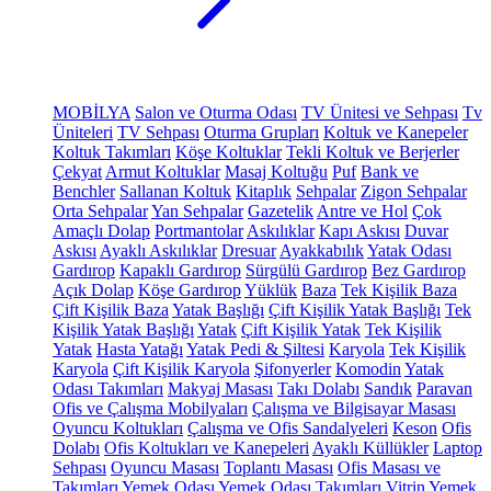
MOBİLYA
Salon ve Oturma Odası
TV Ünitesi ve Sehpası
Tv
Üniteleri
TV Sehpası
Oturma Grupları
Koltuk ve Kanepeler
Koltuk Takımları
Köşe Koltuklar
Tekli Koltuk ve Berjerler
Çekyat
Armut Koltuklar
Masaj Koltuğu
Puf
Bank ve
Benchler
Sallanan Koltuk
Kitaplık
Sehpalar
Zigon Sehpalar
Orta Sehpalar
Yan Sehpalar
Gazetelik
Antre ve Hol
Çok
Amaçlı Dolap
Portmantolar
Askılıklar
Kapı Askısı
Duvar
Askısı
Ayaklı Askılıklar
Dresuar
Ayakkabılık
Yatak Odası
Gardırop
Kapaklı Gardırop
Sürgülü Gardırop
Bez Gardırop
Açık Dolap
Köşe Gardırop
Yüklük
Baza
Tek Kişilik Baza
Çift Kişilik Baza
Yatak Başlığı
Çift Kişilik Yatak Başlığı
Tek
Kişilik Yatak Başlığı
Yatak
Çift Kişilik Yatak
Tek Kişilik
Yatak
Hasta Yatağı
Yatak Pedi & Şiltesi
Karyola
Tek Kişilik
Karyola
Çift Kişilik Karyola
Şifonyerler
Komodin
Yatak
Odası Takımları
Makyaj Masası
Takı Dolabı
Sandık
Paravan
Ofis ve Çalışma Mobilyaları
Çalışma ve Bilgisayar Masası
Oyuncu Koltukları
Çalışma ve Ofis Sandalyeleri
Keson
Ofis
Dolabı
Ofis Koltukları ve Kanepeleri
Ayaklı Küllükler
Laptop
Sehpası
Oyuncu Masası
Toplantı Masası
Ofis Masası ve
Takımları
Yemek Odası
Yemek Odası Takımları
Vitrin
Yemek