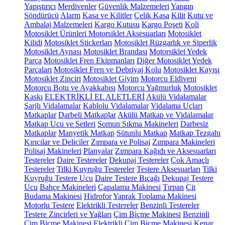
Yapıştırıcı
Merdivenler
Güvenlik Malzemeleri
Yangın
Söndürücü
Alarm
Kasa ve Kilitler
Çelik Kasa
Kilit
Kutu ve
Ambalaj Malzemeleri
Kargo Kutusu
Kargo Poşeti
Koli
Motosiklet Ürünleri
Motorsiklet Aksesuarları
Motosiklet
Kilidi
Motosiklet Stickerları
Motosiklet Rüzgarlık ve Siperlik
Motosiklet Aynası
Motosiklet Brandası
Motorsiklet Yedek
Parça
Motosiklet Fren Ekipmanları
Diğer Motosiklet Yedek
Parçaları
Motosiklet Fren ve Debriyaj Kolu
Motosiklet Kayışı
Motosiklet Zinciri
Motosiklet Giyim
Motorcu Eldiveni
Motorcu Botu ve Ayakkabısı
Motorcu Yağmurluk
Motosiklet
Kaskı
ELEKTRİKLİ EL ALETLERİ
Akülü Vidalamalar
Şarjlı Vidalamalar
Kablolu Vidalamalar
Vidalama Uçları
Matkaplar
Darbeli Matkaplar
Akülü Matkap ve Vidalamalar
Matkap Ucu ve Setleri
Somun Sıkma Makineleri
Darbesiz
Matkaplar
Manyetik Matkap
Sütunlu Matkap
Matkap Tezgahı
Kırıcılar ve Deliciler
Zımpara ve Polisaj
Zımpara Makineleri
Polisaj Makineleri
Planyalar
Zımpara Kağıdı ve Aksesuarları
Testereler
Daire Testereler
Dekupaj Testereler
Çok Amaçlı
Testereler
Tilki Kuyruğu Testereler
Testere Aksesuarları
Tilki
Kuyruğu Testere Ucu
Daire Testere Bıçağı
Dekupaj Testere
Ucu
Bahçe Makineleri
Çapalama Makinesi
Tırpan
Çit
Budama Makinesi
Hidrofor
Yaprak Toplama Makinesi
Motorlu Testere
Elektrikli Testereler
Benzinli Testereler
Testere Zincirleri ve Yağları
Çim Biçme Makinesi
Benzinli
Çim Biçme Makinesi
Elektrikli Çim Biçme Makinesi
Kenar