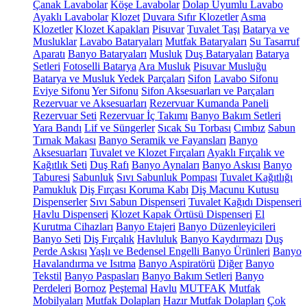
Çanak Lavabolar
Köşe Lavabolar
Dolap Uyumlu Lavabo
Ayaklı Lavabolar
Klozet
Duvara Sıfır Klozetler
Asma
Klozetler
Klozet Kapakları
Pisuvar
Tuvalet Taşı
Batarya ve
Musluklar
Lavabo Bataryaları
Mutfak Bataryaları
Su Tasarruf
Aparatı
Banyo Bataryaları
Musluk
Duş Bataryaları
Batarya
Setleri
Fotoselli Batarya
Ara Musluk
Pisuvar Musluğu
Batarya ve Musluk Yedek Parçaları
Sifon
Lavabo Sifonu
Eviye Sifonu
Yer Sifonu
Sifon Aksesuarları ve Parçaları
Rezervuar ve Aksesuarları
Rezervuar Kumanda Paneli
Rezervuar Seti
Rezervuar İç Takımı
Banyo Bakım Setleri
Yara Bandı
Lif ve Süngerler
Sıcak Su Torbası
Cımbız
Sabun
Tırnak Makası
Banyo Seramik ve Fayansları
Banyo
Aksesuarları
Tuvalet ve Klozet Fırçaları
Ayaklı Fırçalık ve
Kağıtlık Seti
Duş Rafı
Banyo Aynaları
Banyo Askısı
Banyo
Taburesi
Sabunluk
Sıvı Sabunluk Pompası
Tuvalet Kağıtlığı
Pamukluk
Diş Fırçası Koruma Kabı
Diş Macunu Kutusu
Dispenserler
Sıvı Sabun Dispenseri
Tuvalet Kağıdı Dispenseri
Havlu Dispenseri
Klozet Kapak Örtüsü Dispenseri
El
Kurutma Cihazları
Banyo Etajeri
Banyo Düzenleyicileri
Banyo Seti
Diş Fırçalık
Havluluk
Banyo Kaydırmazı
Duş
Perde Askısı
Yaşlı ve Bedensel Engelli Banyo Ürünleri
Banyo
Havalandırma ve Isıtma
Banyo Aspiratörü
Diğer
Banyo
Tekstil
Banyo Paspasları
Banyo Bakım Setleri
Banyo
Perdeleri
Bornoz
Peştemal
Havlu
MUTFAK
Mutfak
Mobilyaları
Mutfak Dolapları
Hazır Mutfak Dolapları
Çok