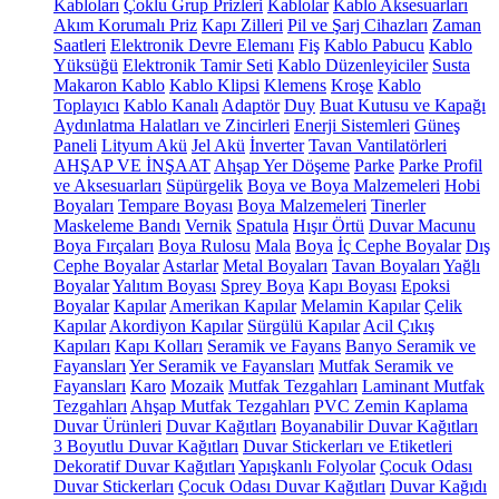
Kabloları
Çoklu Grup Prizleri
Kablolar
Kablo Aksesuarları
Akım Korumalı Priz
Kapı Zilleri
Pil ve Şarj Cihazları
Zaman
Saatleri
Elektronik Devre Elemanı
Fiş
Kablo Pabucu
Kablo
Yüksüğü
Elektronik Tamir Seti
Kablo Düzenleyiciler
Susta
Makaron Kablo
Kablo Klipsi
Klemens
Kroşe
Kablo
Toplayıcı
Kablo Kanalı
Adaptör
Duy
Buat Kutusu ve Kapağı
Aydınlatma Halatları ve Zincirleri
Enerji Sistemleri
Güneş
Paneli
Lityum Akü
Jel Akü
İnverter
Tavan Vantilatörleri
AHŞAP VE İNŞAAT
Ahşap Yer Döşeme
Parke
Parke Profil
ve Aksesuarları
Süpürgelik
Boya ve Boya Malzemeleri
Hobi
Boyaları
Tempare Boyası
Boya Malzemeleri
Tinerler
Maskeleme Bandı
Vernik
Spatula
Hışır Örtü
Duvar Macunu
Boya Fırçaları
Boya Rulosu
Mala
Boya
İç Cephe Boyalar
Dış
Cephe Boyalar
Astarlar
Metal Boyaları
Tavan Boyaları
Yağlı
Boyalar
Yalıtım Boyası
Sprey Boya
Kapı Boyası
Epoksi
Boyalar
Kapılar
Amerikan Kapılar
Melamin Kapılar
Çelik
Kapılar
Akordiyon Kapılar
Sürgülü Kapılar
Acil Çıkış
Kapıları
Kapı Kolları
Seramik ve Fayans
Banyo Seramik ve
Fayansları
Yer Seramik ve Fayansları
Mutfak Seramik ve
Fayansları
Karo
Mozaik
Mutfak Tezgahları
Laminant Mutfak
Tezgahları
Ahşap Mutfak Tezgahları
PVC Zemin Kaplama
Duvar Ürünleri
Duvar Kağıtları
Boyanabilir Duvar Kağıtları
3 Boyutlu Duvar Kağıtları
Duvar Stickerları ve Etiketleri
Dekoratif Duvar Kağıtları
Yapışkanlı Folyolar
Çocuk Odası
Duvar Stickerları
Çocuk Odası Duvar Kağıtları
Duvar Kağıdı