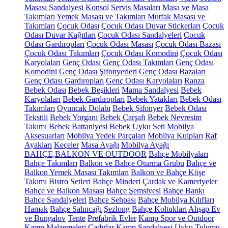
Masası Sandalyesi
Konsol
Servis Masaları
Masa ve Masa
Takımları
Yemek Masası ve Takımları
Mutfak Masası ve
Takımları
Çocuk Odası
Çocuk Odası Duvar Stickerları
Çocuk
Odası Duvar Kağıtları
Çocuk Odası Sandalyeleri
Çocuk
Odası Gardıropları
Çocuk Odası Masası
Çocuk Odası Bazası
Çocuk Odası Takımları
Çocuk Odası Komodini
Çocuk Odası
Karyolaları
Genç Odası
Genç Odası Takımları
Genç Odası
Komodini
Genç Odası Şifonyerleri
Genç Odası Bazaları
Genç Odası Gardıropları
Genç Odası Karyolaları
Ranza
Bebek Odası
Bebek Beşikleri
Mama Sandalyesi
Bebek
Karyolaları
Bebek Gardıropları
Bebek Yatakları
Bebek Odası
Takımları
Oyuncak Dolabı
Bebek Şifonyer
Bebek Odası
Tekstili
Bebek Yorganı
Bebek Çarşafı
Bebek Nevresim
Takımı
Bebek Battaniyesi
Bebek Uyku Seti
Mobilya
Aksesuarları
Mobilya Yedek Parçaları
Mobilya Kulpları
Raf
Ayakları
Keçeler
Masa Ayağı
Mobilya Ayağı
BAHÇE,BALKON VE OUTDOOR
Bahçe Mobilyaları
Bahçe Takımları
Balkon ve Bahçe Oturma Grubu
Bahçe ve
Balkon Yemek Masası Takımları
Balkon ve Bahçe Köşe
Takımı
Bistro Setleri
Bahçe Minderi
Çardak ve Kameriyeler
Bahçe ve Balkon Masası
Bahçe Şemsiyesi
Bahçe Bankı
Bahçe Sandalyeleri
Bahçe Sehpası
Bahçe Mobilya Kılıfları
Hamak
Bahçe Salıncağı
Şezlong
Bahçe Koltukları
Ahşap Ev
ve Bungalov
Tente
Prefabrik Evler
Kamp Spor ve Outdoor
Kamp Malzemeleri
Çadırlar
Kamp Sandalyesi
Uyku Tulumu