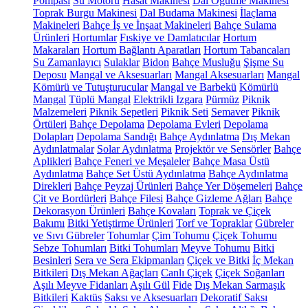
Pompası
Su Motoru
Hasat Makinesi
Dal Öğütme Makinesi
Toprak Burgu Makinesi
Dal Budama Makinesi
İlaçlama
Makineleri
Bahçe İş ve İnşaat Makineleri
Bahçe Sulama
Ürünleri
Hortumlar
Fıskiye ve Damlatıcılar
Hortum
Makaraları
Hortum Bağlantı Aparatları
Hortum Tabancaları
Su Zamanlayıcı
Sulaklar
Bidon
Bahçe Musluğu
Şişme Su
Deposu
Mangal ve Aksesuarları
Mangal Aksesuarları
Mangal
Kömürü ve Tutuşturucular
Mangal ve Barbekü
Kömürlü
Mangal
Tüplü Mangal
Elektrikli Izgara
Pürmüz
Piknik
Malzemeleri
Piknik Sepetleri
Piknik Seti
Semaver
Piknik
Örtüleri
Bahçe Depolama
Depolama Evleri
Depolama
Dolapları
Depolama Sandığı
Bahçe Aydınlatma
Dış Mekan
Aydınlatmalar
Solar Aydınlatma
Projektör ve Sensörler
Bahçe
Aplikleri
Bahçe Feneri ve Meşaleler
Bahçe Masa Üstü
Aydınlatma
Bahçe Set Üstü Aydınlatma
Bahçe Aydınlatma
Direkleri
Bahçe Peyzaj Ürünleri
Bahçe Yer Döşemeleri
Bahçe
Çit ve Bordürleri
Bahçe Filesi
Bahçe Gizleme Ağları
Bahçe
Dekorasyon Ürünleri
Bahçe Kovaları
Toprak ve Çiçek
Bakımı
Bitki Yetiştirme Ürünleri
Torf ve Topraklar
Gübreler
ve Sıvı Gübreler
Tohumlar
Çim Tohumu
Çiçek Tohumu
Sebze Tohumları
Bitki Tohumları
Meyve Tohumu
Bitki
Besinleri
Sera ve Sera Ekipmanları
Çiçek ve Bitki
İç Mekan
Bitkileri
Dış Mekan Ağaçları
Canlı Çiçek
Çiçek Soğanları
Aşılı Meyve Fidanları
Aşılı Gül
Fide
Dış Mekan Sarmaşık
Bitkileri
Kaktüs
Saksı ve Aksesuarları
Dekoratif Saksı