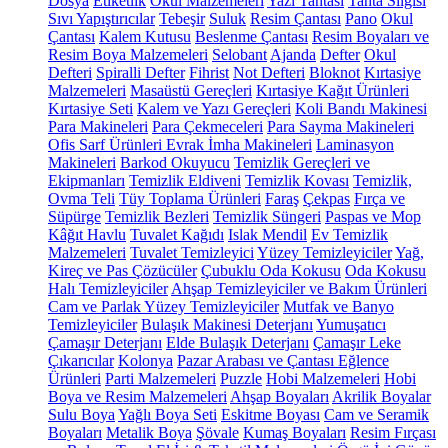
Dosya
Etiketlik
Okul Malzemeleri
Yazı Tahtası
Tahta Silgisi
Sıvı Yapıştırıcılar
Tebeşir
Suluk
Resim Çantası
Pano
Okul
Çantası
Kalem Kutusu
Beslenme Çantası
Resim Boyaları ve
Resim Boya Malzemeleri
Selobant
Ajanda
Defter
Okul
Defteri
Spiralli Defter
Fihrist
Not Defteri
Bloknot
Kırtasiye
Malzemeleri
Masaüstü Gereçleri
Kırtasiye Kağıt Ürünleri
Kırtasiye Seti
Kalem ve Yazı Gereçleri
Koli Bandı Makinesi
Para Makineleri
Para Çekmeceleri
Para Sayma Makineleri
Ofis Sarf Ürünleri
Evrak İmha Makineleri
Laminasyon
Makineleri
Barkod Okuyucu
Temizlik Gereçleri ve
Ekipmanları
Temizlik Eldiveni
Temizlik Kovası
Temizlik,
Ovma Teli
Tüy Toplama Ürünleri
Faraş
Çekpas
Fırça ve
Süpürge
Temizlik Bezleri
Temizlik Süngeri
Paspas ve Mop
Kâğıt Havlu
Tuvalet Kağıdı
Islak Mendil
Ev Temizlik
Malzemeleri
Tuvalet Temizleyici
Yüzey Temizleyiciler
Yağ,
Kireç ve Pas Çözücüler
Çubuklu Oda Kokusu
Oda Kokusu
Halı Temizleyiciler
Ahşap Temizleyiciler ve Bakım Ürünleri
Cam ve Parlak Yüzey Temizleyiciler
Mutfak ve Banyo
Temizleyiciler
Bulaşık Makinesi Deterjanı
Yumuşatıcı
Çamaşır Deterjanı
Elde Bulaşık Deterjanı
Çamaşır Leke
Çıkarıcılar
Kolonya
Pazar Arabası ve Çantası
Eğlence
Ürünleri
Parti Malzemeleri
Puzzle
Hobi Malzemeleri
Hobi
Boya ve Resim Malzemeleri
Ahşap Boyaları
Akrilik Boyalar
Sulu Boya
Yağlı Boya Seti
Eskitme Boyası
Cam ve Seramik
Boyaları
Metalik Boya
Şövale
Kumaş Boyaları
Resim Fırçası