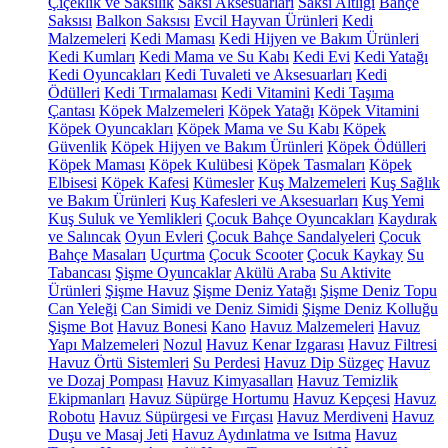
Çiçeklik ve Saksılık
Saksı Aksesuarları
Saksı Altlığı
Bahçe
Saksısı
Balkon Saksısı
Evcil Hayvan Ürünleri
Kedi
Malzemeleri
Kedi Maması
Kedi Hijyen ve Bakım Ürünleri
Kedi Kumları
Kedi Mama ve Su Kabı
Kedi Evi
Kedi Yatağı
Kedi Oyuncakları
Kedi Tuvaleti ve Aksesuarları
Kedi
Ödülleri
Kedi Tırmalaması
Kedi Vitamini
Kedi Taşıma
Çantası
Köpek Malzemeleri
Köpek Yatağı
Köpek Vitamini
Köpek Oyuncakları
Köpek Mama ve Su Kabı
Köpek
Güvenlik
Köpek Hijyen ve Bakım Ürünleri
Köpek Ödülleri
Köpek Maması
Köpek Kulübesi
Köpek Tasmaları
Köpek
Elbisesi
Köpek Kafesi
Kümesler
Kuş Malzemeleri
Kuş Sağlık
ve Bakım Ürünleri
Kuş Kafesleri ve Aksesuarları
Kuş Yemi
Kuş Suluk ve Yemlikleri
Çocuk Bahçe Oyuncakları
Kaydırak
ve Salıncak
Oyun Evleri
Çocuk Bahçe Sandalyeleri
Çocuk
Bahçe Masaları
Uçurtma
Çocuk Scooter
Çocuk Kaykay
Su
Tabancası
Şişme Oyuncaklar
Akülü Araba
Su Aktivite
Ürünleri
Şişme Havuz
Şişme Deniz Yatağı
Şişme Deniz Topu
Can Yeleği
Can Simidi ve Deniz Simidi
Şişme Deniz Kolluğu
Şişme Bot
Havuz Bonesi
Kano
Havuz Malzemeleri
Havuz
Yapı Malzemeleri
Nozul
Havuz Kenar Izgarası
Havuz Filtresi
Havuz Örtü Sistemleri
Su Perdesi
Havuz Dip Süzgeç
Havuz
ve Dozaj Pompası
Havuz Kimyasalları
Havuz Temizlik
Ekipmanları
Havuz Süpürge Hortumu
Havuz Kepçesi
Havuz
Robotu
Havuz Süpürgesi ve Fırçası
Havuz Merdiveni
Havuz
Duşu ve Masaj Jeti
Havuz Aydınlatma ve Isıtma
Havuz