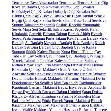
Tencere ve Tava Aksesuarları
Tencere ve Tencere Setleri
Çöp
Kovaları
Banyo Çöp Kovaları
Mutfak Çöp Kovaları
Endüstriyel Çöp Kovaları
Dolap İçi Çöp Kovaları
Sofra
Grubu
Çatal,Kaşık,Bıçak
Çatal Kaşık Bıçak Takımı
Yemek
Bıçağı
Çatal
Kaşık
Sofra Servis
Sürahi
Kase
Tepsi
Servis ve
Sunum Tabakları
Yağdanlık
Sosluk, Reçellik
Yumurtalık
Servis Maşa Seti
Şekerlik
Salata Kasesi
Peçetelik
Karaf
Kürdanlık
Çerezlik
Baharat Takımı
Bardak Altlığı
Ekmek
Sepeti
Pasta Sunumu
Pasta Takımı
Kek Fanusu
Bardak
Viski
Bardağı
Su Bardağı
Meşrubat Bardağı
Rakı Bardağı
Kadeh
Bardak Seti
Bira Bardağı
Shot Bardağı
Çay ve Kahve
Sunumu
Sütlük
Kahve Fincanı
Kupa
Fincan Takımı
Çay
Tabakları
Çay Setleri
Çay Fincanı
Çay Bardağı
Çay Kaşığı
Yemek Takımları
Tabaklar
Kahvaltı Takımları
Suluk ve
Matara
Beyaz Eşya
Fırın
Mikrodalga Fırınlar
Mini Fırınlar
Buzdolabı
Çamaşır Makinesi
Ocak
Ankastre Ürünleri
Ankastre Setler
Ankastre Ocaklar
Ankastre Fırınlar
Ankastre
Davlumbazlar
Bulaşık Makineleri
Kurutma Makinesi
Derin
Dondurucular
Su Sebilleri
Mini Buzdolabı
Davlumbazlar
Kurutmalı Çamaşır Makinesi
Beyaz Eşya Setleri
Aspiratörler
Beyaz Eşya Yedek Parça ve Bakım Ürünleri
Şarap Dolabı
Küçük Ev Aletleri
Kızartma ve Pişirme Makineleri
Mısır
Patlatma Makinesi
Fritöz
Ekmek Yapma Makinesi
Ekmek
Kızartma Makinesi
Tost Makinesi
Buharlı Pişirici
Elektrikli
Izgara
Waffle Makinesi
Yumurta Haşlayıcı
Elektrikli Tencere