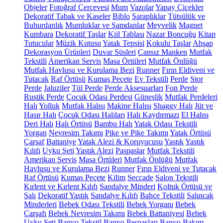
Objeler
Fotoğraf Çerçevesi
Mum
Vazolar
Yapay Çiçekler
Dekoratif Tabak ve Kaseler
Biblo
Şaraplıklar
Tütsülük ve
Buhurdanlık
Mumluklar ve Şamdanlar
Meyvelik
Magnet
Kumbara
Dekoratif Taşlar
Kül Tablası
Nazar Boncuğu
Kitap
Tutucular
Müzik Kutusu
Yatak Tepsisi
Kokulu Taşlar
Ahşap
Dekorasyon Ürünleri
Duvar Süsleri
Cansız Manken
Mutfak
Tekstili
Amerikan Servis
Masa Örtüleri
Mutfak Önlüğü
Mutfak Havlusu ve Kurulama Bezi
Runner
Fırın Eldiveni ve
Tutacak
Raf Örtüsü
Kumaş Peçete
Ev Tekstili
Perde
Stor
Perde
Jaluziler
Tül Perde
Perde Aksesuarları
Fon Perde
Rustik Perde
Çocuk Odası Perdesi
Güneşlik
Mutfak Perdeleri
Halı
Yolluk
Mutfak Halısı
Makine Halısı
Shaggy Halı
Jüt ve
Hasır Halı
Çocuk Odası Halıları
Halı Kaydırmazı
El Halısı
Deri Halı
Halı Örtüsü
Bambu Halı
Yatak Odası Tekstili
Yorgan
Nevresim Takımı
Pike ve Pike Takımı
Yatak Örtüsü
Çarşaf
Battaniye
Yatak Alezi & Koruyucusu
Yastık
Yastık
Kılıfı
Uyku Seti
Yastık Alezi
Paspaslar
Mutfak Tekstili
Amerikan Servis
Masa Örtüleri
Mutfak Önlüğü
Mutfak
Havlusu ve Kurulama Bezi
Runner
Fırın Eldiveni ve Tutacak
Raf Örtüsü
Kumaş Peçete
Kilim
Seccade
Salon Tekstili
Kırlent ve Kırlent Kılıfı
Sandalye Minderi
Koltuk Örtüsü ve
Şalı
Dekoratif Yastık
Sandalye Kılıfı
Bahçe Tekstili
Salıncak
Minderleri
Bebek Odası Tekstili
Bebek Yorganı
Bebek
Çarşafı
Bebek Nevresim Takımı
Bebek Battaniyesi
Bebek
Uyku Seti
Banyo Tekstil
Banyo Paspasları
Banyo Bakım