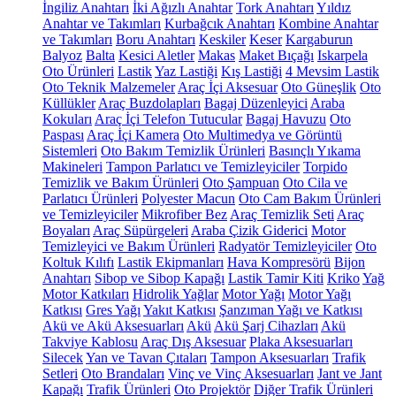
İngiliz Anahtarı
İki Ağızlı Anahtar
Tork Anahtarı
Yıldız
Anahtar ve Takımları
Kurbağcık Anahtarı
Kombine Anahtar
ve Takımları
Boru Anahtarı
Keskiler
Keser
Kargaburun
Balyoz
Balta
Kesici Aletler
Makas
Maket Bıçağı
Iskarpela
Oto Ürünleri
Lastik
Yaz Lastiği
Kış Lastiği
4 Mevsim Lastik
Oto Teknik Malzemeler
Araç İçi Aksesuar
Oto Güneşlik
Oto
Küllükler
Araç Buzdolapları
Bagaj Düzenleyici
Araba
Kokuları
Araç İçi Telefon Tutucular
Bagaj Havuzu
Oto
Paspası
Araç İçi Kamera
Oto Multimedya ve Görüntü
Sistemleri
Oto Bakım Temizlik Ürünleri
Basınçlı Yıkama
Makineleri
Tampon Parlatıcı ve Temizleyiciler
Torpido
Temizlik ve Bakım Ürünleri
Oto Şampuan
Oto Cila ve
Parlatıcı Ürünleri
Polyester Macun
Oto Cam Bakım Ürünleri
ve Temizleyiciler
Mikrofiber Bez
Araç Temizlik Seti
Araç
Boyaları
Araç Süpürgeleri
Araba Çizik Giderici
Motor
Temizleyici ve Bakım Ürünleri
Radyatör Temizleyiciler
Oto
Koltuk Kılıfı
Lastik Ekipmanları
Hava Kompresörü
Bijon
Anahtarı
Sibop ve Sibop Kapağı
Lastik Tamir Kiti
Kriko
Yağ
Motor Katkıları
Hidrolik Yağlar
Motor Yağı
Motor Yağı
Katkısı
Gres Yağı
Yakıt Katkısı
Şanzıman Yağı ve Katkısı
Akü ve Akü Aksesuarları
Akü
Akü Şarj Cihazları
Akü
Takviye Kablosu
Araç Dış Aksesuar
Plaka Aksesuarları
Silecek
Yan ve Tavan Çıtaları
Tampon Aksesuarları
Trafik
Setleri
Oto Brandaları
Vinç ve Vinç Aksesuarları
Jant ve Jant
Kapağı
Trafik Ürünleri
Oto Projektör
Diğer Trafik Ürünleri