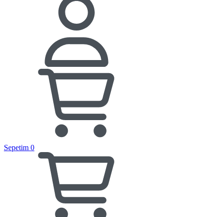
Sepetim
0