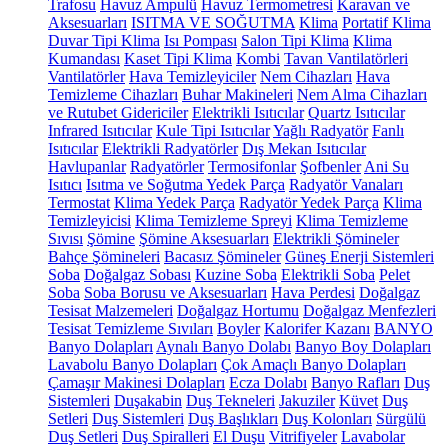
Trafosu
Havuz Ampulü
Havuz Termometresi
Karavan ve
Aksesuarları
ISITMA VE SOĞUTMA
Klima
Portatif Klima
Duvar Tipi Klima
Isı Pompası
Salon Tipi Klima
Klima
Kumandası
Kaset Tipi Klima
Kombi
Tavan Vantilatörleri
Vantilatörler
Hava Temizleyiciler
Nem Cihazları
Hava
Temizleme Cihazları
Buhar Makineleri
Nem Alma Cihazları
ve Rutubet Gidericiler
Elektrikli Isıtıcılar
Quartz Isıtıcılar
Infrared Isıtıcılar
Kule Tipi Isıtıcılar
Yağlı Radyatör
Fanlı
Isıtıcılar
Elektrikli Radyatörler
Dış Mekan Isıtıcılar
Havlupanlar
Radyatörler
Termosifonlar
Şofbenler
Ani Su
Isıtıcı
Isıtma ve Soğutma Yedek Parça
Radyatör Vanaları
Termostat
Klima Yedek Parça
Radyatör Yedek Parça
Klima
Temizleyicisi
Klima Temizleme Spreyi
Klima Temizleme
Sıvısı
Şömine
Şömine Aksesuarları
Elektrikli Şömineler
Bahçe Şömineleri
Bacasız Şömineler
Güneş Enerji Sistemleri
Soba
Doğalgaz Sobası
Kuzine Soba
Elektrikli Soba
Pelet
Soba
Soba Borusu ve Aksesuarları
Hava Perdesi
Doğalgaz
Tesisat Malzemeleri
Doğalgaz Hortumu
Doğalgaz Menfezleri
Tesisat Temizleme Sıvıları
Boyler
Kalorifer Kazanı
BANYO
Banyo Dolapları
Aynalı Banyo Dolabı
Banyo Boy Dolapları
Lavabolu Banyo Dolapları
Çok Amaçlı Banyo Dolapları
Çamaşır Makinesi Dolapları
Ecza Dolabı
Banyo Rafları
Duş
Sistemleri
Duşakabin
Duş Tekneleri
Jakuziler
Küvet
Duş
Setleri
Duş Sistemleri
Duş Başlıkları
Duş Kolonları
Sürgülü
Duş Setleri
Duş Spiralleri
El Duşu
Vitrifiyeler
Lavabolar