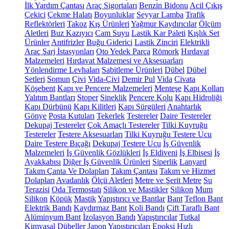
İlk Yardım Çantası
Araç Sigortaları
Benzin Bidonu
Acil Çıkış
Çekici
Çekme Halatı
Boyunluklar
Seyyar Lamba
Trafik
Reflektörleri
Takoz
Kış Ürünleri
Yağmur Kaydırıcılar
Ölçüm
Aletleri
Buz Kazıyıcı
Cam Suyu
Lastik Kar Paleti
Kışlık Set
Ürünler
Antifrizler
Buğu Giderici
Lastik Zinciri
Elektrikli
Araç Şarj İstasyonları
Oto Yedek Parça
Römork
Hırdavat
Malzemeleri
Hırdavat Malzemesi ve Aksesuarları
Yönlendirme Levhaları
Sabitleme Ürünleri
Dübel
Dübel
Setleri
Somun
Çivi
Vida-Çivi
Demir Pul
Vida
Civata
Köşebent
Kapı ve Pencere Malzemeleri
Menteşe
Kapı Kolları
Yalıtım Bantları
Stoper
Sineklik
Pencere Kolu
Kapı Hidroliği
Kapı Dürbünü
Kapı Kilitleri
Kapı Sürgüleri
Anahtarlık
Gönye
Posta Kutuları
Tekerlek
Testereler
Daire Testereler
Dekupaj Testereler
Çok Amaçlı Testereler
Tilki Kuyruğu
Testereler
Testere Aksesuarları
Tilki Kuyruğu Testere Ucu
Daire Testere Bıçağı
Dekupaj Testere Ucu
İş Güvenlik
Malzemeleri
İş Güvenlik Gözlükleri
İş Eldiveni
İş Elbisesi
İş
Ayakkabısı
Diğer İş Güvenlik Ürünleri
Siperlik
Lanyard
Takım Çanta Ve Dolapları
Takım Çantası
Takım ve Hizmet
Dolapları
Avadanlık
Ölçü Aletleri
Metre ve Şerit Metre
Su
Terazisi
Oda Termostatı
Silikon ve Mastikler
Silikon
Mum
Silikon
Köpük
Mastik
Yapıştırıcı ve Bantlar
Bant
Teflon Bant
Elektrik Bandı
Kaydırmaz Bant
Koli Bandı
Çift Taraflı Bant
Alüminyum Bant
İzolasyon Bandı
Yapıştırıcılar
Tutkal
Kimyasal Dübeller
Japon Yapıştırıcıları
Epoksi
Hızlı