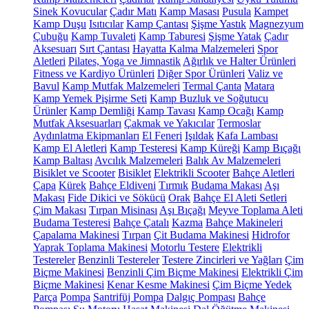
Sinek Kovucular
Çadır Matı
Kamp Masası
Pusula
Kampet
Kamp Duşu
Isıtıcılar
Kamp Çantası
Şişme Yastık
Magnezyum
Çubuğu
Kamp Tuvaleti
Kamp Taburesi
Şişme Yatak
Çadır
Aksesuarı
Sırt Çantası
Hayatta Kalma Malzemeleri
Spor
Aletleri
Pilates, Yoga ve Jimnastik
Ağırlık ve Halter Ürünleri
Fitness ve Kardiyo Ürünleri
Diğer Spor Ürünleri
Valiz ve
Bavul
Kamp Mutfak Malzemeleri
Termal Çanta
Matara
Kamp Yemek Pişirme Seti
Kamp Buzluk ve Soğutucu
Ürünler
Kamp Demliği
Kamp Tavası
Kamp Ocağı
Kamp
Mutfak Aksesuarları
Çakmak ve Yakıcılar
Termoslar
Aydınlatma Ekipmanları
El Feneri
Işıldak
Kafa Lambası
Kamp El Aletleri
Kamp Testeresi
Kamp Küreği
Kamp Bıçağı
Kamp Baltası
Avcılık Malzemeleri
Balık Av Malzemeleri
Bisiklet ve Scooter
Bisiklet
Elektrikli Scooter
Bahçe Aletleri
Çapa
Kürek
Bahçe Eldiveni
Tırmık
Budama Makası
Aşı
Makası
Fide Dikici ve Sökücü
Orak
Bahçe El Aleti Setleri
Çim Makası
Tırpan Misinası
Aşı Bıçağı
Meyve Toplama Aleti
Budama Testeresi
Bahçe Çatalı
Kazma
Bahçe Makineleri
Çapalama Makinesi
Tırpan
Çit Budama Makinesi
Hidrofor
Yaprak Toplama Makinesi
Motorlu Testere
Elektrikli
Testereler
Benzinli Testereler
Testere Zincirleri ve Yağları
Çim
Biçme Makinesi
Benzinli Çim Biçme Makinesi
Elektrikli Çim
Biçme Makinesi
Kenar Kesme Makinesi
Çim Biçme Yedek
Parça
Pompa
Santrifüj Pompa
Dalgıç Pompası
Bahçe