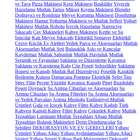
ve Tava
Pizza Makinesi
Krep Makinesi
Basküller
Yiyecek
Hazırlama
Mutfak Tartısı
Mikser
Kıyma Makinesi
Blender
Doğrayıcı ve Rondolar
Meyve Kurutma Makinesi
Dondurma
Makinesi
Hamur Yoğurma Makinesi ve Mutfak Şefleri
Yoğurt
Makinesi
Mutfak Robotu
İçecek Hazırlama
Narenciye
Sıkacağı
Çay Makineleri
Kahve Makinesi
Kettle ve Su
Isıtıcılar
Katı Meyve Sıkacağı
Elektrikli Semaver
Elektrikli
Cezve
Küçük Ev Aletleri Yedek Parça ve Aksesuarları
Mutfak
Aksesuarları
Mutfak Seti
Bulaşıklık
Askı ve Kancalar
Kaydırmaz
Mutfak Sabunluk
Mutfak Havluluk
Mutfak
Seramik ve Fayansları
Saklama ve Düzenleme
Kavanoz
Saklama ve Karıştırma Kabı
Çöp Poşeti
Sebzelikler
Saklama
Bonesi ve Kapağı
Mutfak Raf Düzenleyici
Poşetlik
Kaşıklık
Beslenme Kutusu
Damacana Pompası
Ekmeklik
Sefer Tası
Streç Film
Peçete Yüzüğü
Kavanoz Kapağı
Pipet
Buzdolabı
Poşeti
Doypack
Su Arıtma Cihazları ve Aksesuarları
Su
Arıtma Cihazları
Su Arıtma Filtreleri
Su Arıtma Aksesuarları
ve Yedek Parçaları
Arıtma Musluğu
Endüstriyel Mutfak
Ürünleri
Gıda ve İçecek
Kahve
Filtre Kahve Kağıdı
Türk
Kahvesi
Kapsül Kahve
Filtre Kahve
Çekirdek Kahve
Mutfak
Tezgahları
Laminant Mutfak Tezgahları
Ahşap Mutfak
Tezgahları
Bulaşık Makineleri
Derin Dondurucular
Su
Sebilleri
DEKORASYON VE EV GEREÇLERİ
Yılbaşı
Ürünleri
Yılbaşı Ağacı
Yılbaşı Aydınlatmaları
Yılbaşı Ağacı
Süsleri
Yılbaşı Sepeti
Yılbaşı Parti Malzemeleri
Dekoratif