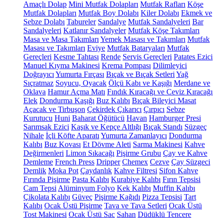
Amaçlı Dolap
Mini Mutfak Dolapları
Mutfak Rafları
Köşe
Mutfak Dolapları
Mutfak Boy Dolabı
Kiler Dolabı
Ekmek ve
Sebze Dolabı
Tabureler
Sandalye
Mutfak Sandalyeleri
Bar
Sandalyeleri
Katlanır Sandalyeler
Mutfak Köşe Takımları
Masa ve Masa Takımları
Yemek Masası ve Takımları
Mutfak
Masası ve Takımları
Eviye
Mutfak Bataryaları
Mutfak
Gereçleri
Kesme Tahtası
Rende
Servis Gereçleri
Patates Ezici
Manuel Kıyma Makinesi
Krema Pompası
Dilimleyici
Doğrayıcı
Yumurta Fırçası
Bıçak ve Bıçak Setleri
Yağ
Sıçratmaz
Soyucu, Oyacak
Ölçü Kabı ve Kaşığı
Merdane ve
Oklava
Hamur Açma Matı
Fındık Kıracağı ve Ceviz Kıracağı
Elek
Dondurma Kaşığı
Buz Kalıbı
Bıçak Bileyici Masat
Açacak ve Tirbuşon
Çekirdek Çıkarıcı
Çırpıcı
Sebze
Kurutucu
Huni
Baharat Öğütücü
Havan
Hamburger Presi
Sarımsak Ezici
Kaşık ve Kepçe Altlığı
Bıçak Standı
Süzgeç
Nihale
İçli Köfte Aparatı
Yumurta Zamanlayıcı
Dondurma
Kalıbı
Buz Kovası
Et Dövme Aleti
Sarma Makinesi
Kahve
Değirmenleri
Limon Sıkacağı
Pişirme Grubu
Çay ve Kahve
Demleme
French Press
Dripper
Chemex
Cezve
Çay Süzgeci
Demlik
Moka Pot
Çaydanlık
Kahve Filtresi
Sifon Kahve
Fırında Pişirme
Pasta Kalıbı
Kurabiye Kalıbı
Fırın Tepsisi
Cam Tepsi
Alüminyum Folyo
Kek Kalıbı
Muffin Kalıbı
Çikolata Kalıbı
Güveç
Pişirme Kağıdı
Pizza Tepsisi
Tart
Kalıbı
Ocak Üstü Pişirme
Tava ve Tava Setleri
Ocak Üstü
Tost Makinesi
Ocak Üstü Sac
Sahan
Düdüklü Tencere