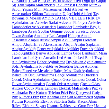
ve Rulosu
Tuval
El İşi & Tekstil Malzemeleri
Örgü İpi
Güpür
Şiş
Takı Yapım Malzemeleri
Takı Pensesi
Boncuk
Mum &
Sabun Yapımı
Mum Malzemeleri
Hobi Aletleri ve
Aksesuarları
Silikon Tabancaları
Diğer Hobi Aletleri
Taş
Boyama & Mozaik
AYDINLATMA VE ELEKTRİK
Ev
Aydınlatmaları
Avizeler
Sarkıt Avizeler
Plafonyer Avizeler
Lambaderler ve Aksesuarları
Lambader
Lambader Başlığı
Lambader Ayağı
Spotlar
Gömme Spotlar
Sıvaüstü Spotlar
Tavan Spotlar
Ampuller
Led Ampul
Halojen Ampul
Tasarruflu Ampul
Rustik Ampul
Akıllı Ampul
Floresan
Ampul
Abajurlar ve Aksesuarları
Abajur
Abajur Şapkaları
Abajur Ayaklığı
Fener ve Işıldaklar
Aplikler
Duvar Aplikleri
Tablo Aplikleri
Banyo Aplikleri
Lamba
Gece Lambaları
Masa
Lambaları
Led Şerit
Armatür
Led Armatür
Led Panel
Tezgah
Altı Aydınlatma
Bahçe Aydınlatma
Dış Mekan Aydınlatmalar
Solar Aydınlatma
Projektör ve Sensörler
Bahçe Aplikleri
Bahçe Feneri ve Meşaleler
Bahçe Masa Üstü Aydınlatma
Bahçe Set Üstü Aydınlatma
Bahçe Aydınlatma Direkleri
Çocuk Odası Aydınlatma
Çocuk Gece Lambası
Çocuk Odası
Duvar Aydınlatmaları
Çocuk Odası Abajuru
Çocuk Odası
Avizesi
Çocuk Masa Lambası
Elektrik Malzemeleri
Priz ve
Anahtarlar
Priz Kutusu
Telefon Prizi
Priz Çerçevesi
Golyat
Priz
Nümeris Priz
Priz
Anahtar Priz
Şalt Malzemeleri
Sigorta
Kutusu
Kontaktör
Elektrik Sigortası
Şalter
Kaçak Akım
Rölesi
Elektrik Sayacı
Uzatma Kablosu ve Grup Priz
Uzatma