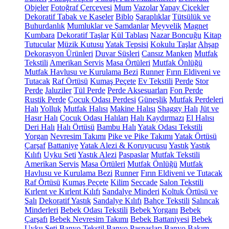
Objeler
Fotoğraf Çerçevesi
Mum
Vazolar
Yapay Çiçekler
Dekoratif Tabak ve Kaseler
Biblo
Şaraplıklar
Tütsülük ve
Buhurdanlık
Mumluklar ve Şamdanlar
Meyvelik
Magnet
Kumbara
Dekoratif Taşlar
Kül Tablası
Nazar Boncuğu
Kitap
Tutucular
Müzik Kutusu
Yatak Tepsisi
Kokulu Taşlar
Ahşap
Dekorasyon Ürünleri
Duvar Süsleri
Cansız Manken
Mutfak
Tekstili
Amerikan Servis
Masa Örtüleri
Mutfak Önlüğü
Mutfak Havlusu ve Kurulama Bezi
Runner
Fırın Eldiveni ve
Tutacak
Raf Örtüsü
Kumaş Peçete
Ev Tekstili
Perde
Stor
Perde
Jaluziler
Tül Perde
Perde Aksesuarları
Fon Perde
Rustik Perde
Çocuk Odası Perdesi
Güneşlik
Mutfak Perdeleri
Halı
Yolluk
Mutfak Halısı
Makine Halısı
Shaggy Halı
Jüt ve
Hasır Halı
Çocuk Odası Halıları
Halı Kaydırmazı
El Halısı
Deri Halı
Halı Örtüsü
Bambu Halı
Yatak Odası Tekstili
Yorgan
Nevresim Takımı
Pike ve Pike Takımı
Yatak Örtüsü
Çarşaf
Battaniye
Yatak Alezi & Koruyucusu
Yastık
Yastık
Kılıfı
Uyku Seti
Yastık Alezi
Paspaslar
Mutfak Tekstili
Amerikan Servis
Masa Örtüleri
Mutfak Önlüğü
Mutfak
Havlusu ve Kurulama Bezi
Runner
Fırın Eldiveni ve Tutacak
Raf Örtüsü
Kumaş Peçete
Kilim
Seccade
Salon Tekstili
Kırlent ve Kırlent Kılıfı
Sandalye Minderi
Koltuk Örtüsü ve
Şalı
Dekoratif Yastık
Sandalye Kılıfı
Bahçe Tekstili
Salıncak
Minderleri
Bebek Odası Tekstili
Bebek Yorganı
Bebek
Çarşafı
Bebek Nevresim Takımı
Bebek Battaniyesi
Bebek
Uyku Seti
Banyo Tekstil
Banyo Paspasları
Banyo Bakım