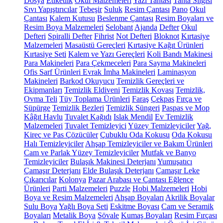
Dosya
Etiketlik
Okul Malzemeleri
Yazı Tahtası
Tahta Silgisi
Sıvı Yapıştırıcılar
Tebeşir
Suluk
Resim Çantası
Pano
Okul
Çantası
Kalem Kutusu
Beslenme Çantası
Resim Boyaları ve
Resim Boya Malzemeleri
Selobant
Ajanda
Defter
Okul
Defteri
Spiralli Defter
Fihrist
Not Defteri
Bloknot
Kırtasiye
Malzemeleri
Masaüstü Gereçleri
Kırtasiye Kağıt Ürünleri
Kırtasiye Seti
Kalem ve Yazı Gereçleri
Koli Bandı Makinesi
Para Makineleri
Para Çekmeceleri
Para Sayma Makineleri
Ofis Sarf Ürünleri
Evrak İmha Makineleri
Laminasyon
Makineleri
Barkod Okuyucu
Temizlik Gereçleri ve
Ekipmanları
Temizlik Eldiveni
Temizlik Kovası
Temizlik,
Ovma Teli
Tüy Toplama Ürünleri
Faraş
Çekpas
Fırça ve
Süpürge
Temizlik Bezleri
Temizlik Süngeri
Paspas ve Mop
Kâğıt Havlu
Tuvalet Kağıdı
Islak Mendil
Ev Temizlik
Malzemeleri
Tuvalet Temizleyici
Yüzey Temizleyiciler
Yağ,
Kireç ve Pas Çözücüler
Çubuklu Oda Kokusu
Oda Kokusu
Halı Temizleyiciler
Ahşap Temizleyiciler ve Bakım Ürünleri
Cam ve Parlak Yüzey Temizleyiciler
Mutfak ve Banyo
Temizleyiciler
Bulaşık Makinesi Deterjanı
Yumuşatıcı
Çamaşır Deterjanı
Elde Bulaşık Deterjanı
Çamaşır Leke
Çıkarıcılar
Kolonya
Pazar Arabası ve Çantası
Eğlence
Ürünleri
Parti Malzemeleri
Puzzle
Hobi Malzemeleri
Hobi
Boya ve Resim Malzemeleri
Ahşap Boyaları
Akrilik Boyalar
Sulu Boya
Yağlı Boya Seti
Eskitme Boyası
Cam ve Seramik
Boyaları
Metalik Boya
Şövale
Kumaş Boyaları
Resim Fırçası