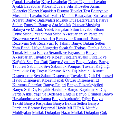
Çanak Lavabolar
Köşe Lavabolar
Dolap Uyumlu Lavabo
Ayaklı Lavabolar
Klozet
Duvara Sıfır Klozetler
Asma
Klozetler
Klozet Kapakları
Pisuvar
Tuvalet Taşı
Batarya ve
Musluklar
Lavabo Bataryaları
Mutfak Bataryaları
Su Tasarruf
Aparatı
Banyo Bataryaları
Musluk
Duş Bataryaları
Batarya
Setleri
Fotoselli Batarya
Ara Musluk
Pisuvar Musluğu
Batarya ve Musluk Yedek Parçaları
Sifon
Lavabo Sifonu
Eviye Sifonu
Yer Sifonu
Sifon Aksesuarları ve Parçaları
Rezervuar ve Aksesuarları
Rezervuar Kumanda Paneli
Rezervuar Seti
Rezervuar İç Takımı
Banyo Bakım Setleri
Yara Bandı
Lif ve Süngerler
Sıcak Su Torbası
Cımbız
Sabun
Tırnak Makası
Banyo Seramik ve Fayansları
Banyo
Aksesuarları
Tuvalet ve Klozet Fırçaları
Ayaklı Fırçalık ve
Kağıtlık Seti
Duş Rafı
Banyo Aynaları
Banyo Askısı
Banyo
Taburesi
Sabunluk
Sıvı Sabunluk Pompası
Tuvalet Kağıtlığı
Pamukluk
Diş Fırçası Koruma Kabı
Diş Macunu Kutusu
Dispenserler
Sıvı Sabun Dispenseri
Tuvalet Kağıdı Dispenseri
Havlu Dispenseri
Klozet Kapak Örtüsü Dispenseri
El
Kurutma Cihazları
Banyo Etajeri
Banyo Düzenleyicileri
Banyo Seti
Diş Fırçalık
Havluluk
Banyo Kaydırmazı
Duş
Perde Askısı
Yaşlı ve Bedensel Engelli Banyo Ürünleri
Banyo
Havalandırma ve Isıtma
Banyo Aspiratörü
Diğer
Banyo
Tekstil
Banyo Paspasları
Banyo Bakım Setleri
Banyo
Perdeleri
Bornoz
Peştemal
Havlu
MUTFAK
Mutfak
Mobilyaları
Mutfak Dolapları
Hazır Mutfak Dolapları
Çok