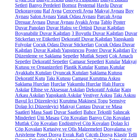
Setleri
Banyo Perdeleri
Bornoz
Peştemal
Havlu
Duvar
Dekorasyonu
Raf
Ayna
Çerçeveli Ayna
Makyaj Aynası
Boy
Aynası
Salon Aynası
Yatak Odası Aynası
Parçalı Ayna
Dresuar Aynası
Duvar Aynası
Ayaklı Ayna
Tablo
Poster
Duvar Panoları
Duvar Halısı ve Örtüsü
Duvar Kağıtları
Boyanabilir Duvar Kağıtları
3 Boyutlu Duvar Kağıtları
Duvar
Stickerları ve Etiketleri
Dekoratif Duvar Kağıtları
Yapışkanlı
Folyolar
Çocuk Odası Duvar Stickerları
Çocuk Odası Duvar
Kağıtları
Duvar Kağıdı Yapıştırıcısı
Poster Duvar Kağıtları
Ev
Düzenleme ve Saklama
Sepetler
Mutfak Sepeti
Çok Amaçlı
Sepetler
Dekoratif Sepetler
Çamaşır Sepetleri
Kutular
Makyaj
Kutusu ve Organizerleri
Plastik Kutular
Kumaş Kutular
Ayakkabı Kutuları
Oyuncak Kutuları
Saklama Kutusu
Dekoratif Kutu
Takı Kutusu
Çamaşır Kurutma Askısı
Saklama Hurçları
Hurçlar
Vakumlu Hurçlar
Halı Hurcu
Askılar
Elbise ve Aksesuar Askıları
Dekoratif Askılar
Kapı
Arkası Askıları
Yapışkanlı Askılar
Vestiyer Askısı
Takı Askısı
Bavul İçi Düzenleyici
Kurutma Makinesi Topu
Şemsiye
Dolap İçi Düzenleyici
Makyaj Çantası
Duvar ve Masa
Saatleri
Masa Saati
Duvar Saatleri
Bahçe Tekstili
Salıncak
Minderleri
Ütü Masası
Çöp Kovaları
Banyo Çöp Kovaları
Mutfak Çöp Kovaları
Endüstriyel Çöp Kovaları
Dolap İçi
Çöp Kovaları
Kırtasiye ve Ofis Malzemeleri
Dosyalama ve
Arşivleme
Poşet Dosya
Evrak Rafı
Çıtçıtlı Dosya
Klasör
Telli