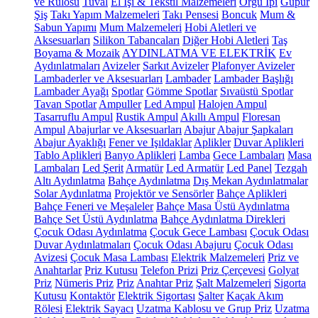
ve Rulosu
Tuval
El İşi & Tekstil Malzemeleri
Örgü İpi
Güpür
Şiş
Takı Yapım Malzemeleri
Takı Pensesi
Boncuk
Mum &
Sabun Yapımı
Mum Malzemeleri
Hobi Aletleri ve
Aksesuarları
Silikon Tabancaları
Diğer Hobi Aletleri
Taş
Boyama & Mozaik
AYDINLATMA VE ELEKTRİK
Ev
Aydınlatmaları
Avizeler
Sarkıt Avizeler
Plafonyer Avizeler
Lambaderler ve Aksesuarları
Lambader
Lambader Başlığı
Lambader Ayağı
Spotlar
Gömme Spotlar
Sıvaüstü Spotlar
Tavan Spotlar
Ampuller
Led Ampul
Halojen Ampul
Tasarruflu Ampul
Rustik Ampul
Akıllı Ampul
Floresan
Ampul
Abajurlar ve Aksesuarları
Abajur
Abajur Şapkaları
Abajur Ayaklığı
Fener ve Işıldaklar
Aplikler
Duvar Aplikleri
Tablo Aplikleri
Banyo Aplikleri
Lamba
Gece Lambaları
Masa
Lambaları
Led Şerit
Armatür
Led Armatür
Led Panel
Tezgah
Altı Aydınlatma
Bahçe Aydınlatma
Dış Mekan Aydınlatmalar
Solar Aydınlatma
Projektör ve Sensörler
Bahçe Aplikleri
Bahçe Feneri ve Meşaleler
Bahçe Masa Üstü Aydınlatma
Bahçe Set Üstü Aydınlatma
Bahçe Aydınlatma Direkleri
Çocuk Odası Aydınlatma
Çocuk Gece Lambası
Çocuk Odası
Duvar Aydınlatmaları
Çocuk Odası Abajuru
Çocuk Odası
Avizesi
Çocuk Masa Lambası
Elektrik Malzemeleri
Priz ve
Anahtarlar
Priz Kutusu
Telefon Prizi
Priz Çerçevesi
Golyat
Priz
Nümeris Priz
Priz
Anahtar Priz
Şalt Malzemeleri
Sigorta
Kutusu
Kontaktör
Elektrik Sigortası
Şalter
Kaçak Akım
Rölesi
Elektrik Sayacı
Uzatma Kablosu ve Grup Priz
Uzatma