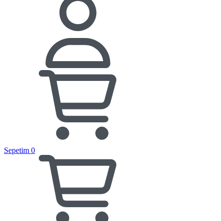
Sepetim
0