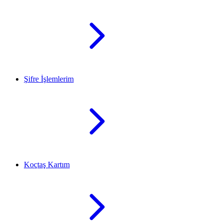
Şifre İşlemlerim
Koçtaş Kartım