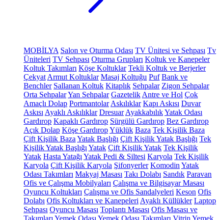
MOBİLYA
Salon ve Oturma Odası
TV Ünitesi ve Sehpası
Tv
Üniteleri
TV Sehpası
Oturma Grupları
Koltuk ve Kanepeler
Koltuk Takımları
Köşe Koltuklar
Tekli Koltuk ve Berjerler
Çekyat
Armut Koltuklar
Masaj Koltuğu
Puf
Bank ve
Benchler
Sallanan Koltuk
Kitaplık
Sehpalar
Zigon Sehpalar
Orta Sehpalar
Yan Sehpalar
Gazetelik
Antre ve Hol
Çok
Amaçlı Dolap
Portmantolar
Askılıklar
Kapı Askısı
Duvar
Askısı
Ayaklı Askılıklar
Dresuar
Ayakkabılık
Yatak Odası
Gardırop
Kapaklı Gardırop
Sürgülü Gardırop
Bez Gardırop
Açık Dolap
Köşe Gardırop
Yüklük
Baza
Tek Kişilik Baza
Çift Kişilik Baza
Yatak Başlığı
Çift Kişilik Yatak Başlığı
Tek
Kişilik Yatak Başlığı
Yatak
Çift Kişilik Yatak
Tek Kişilik
Yatak
Hasta Yatağı
Yatak Pedi & Şiltesi
Karyola
Tek Kişilik
Karyola
Çift Kişilik Karyola
Şifonyerler
Komodin
Yatak
Odası Takımları
Makyaj Masası
Takı Dolabı
Sandık
Paravan
Ofis ve Çalışma Mobilyaları
Çalışma ve Bilgisayar Masası
Oyuncu Koltukları
Çalışma ve Ofis Sandalyeleri
Keson
Ofis
Dolabı
Ofis Koltukları ve Kanepeleri
Ayaklı Küllükler
Laptop
Sehpası
Oyuncu Masası
Toplantı Masası
Ofis Masası ve
Takımları
Yemek Odası
Yemek Odası Takımları
Vitrin
Yemek