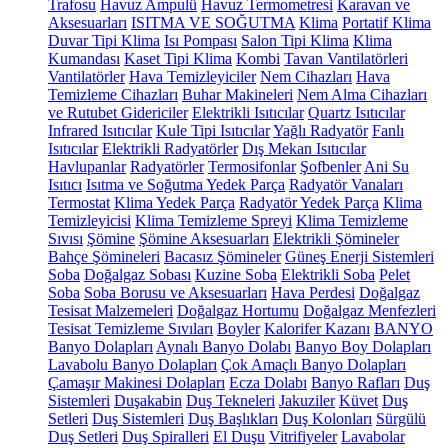
Trafosu
Havuz Ampulü
Havuz Termometresi
Karavan ve
Aksesuarları
ISITMA VE SOĞUTMA
Klima
Portatif Klima
Duvar Tipi Klima
Isı Pompası
Salon Tipi Klima
Klima
Kumandası
Kaset Tipi Klima
Kombi
Tavan Vantilatörleri
Vantilatörler
Hava Temizleyiciler
Nem Cihazları
Hava
Temizleme Cihazları
Buhar Makineleri
Nem Alma Cihazları
ve Rutubet Gidericiler
Elektrikli Isıtıcılar
Quartz Isıtıcılar
Infrared Isıtıcılar
Kule Tipi Isıtıcılar
Yağlı Radyatör
Fanlı
Isıtıcılar
Elektrikli Radyatörler
Dış Mekan Isıtıcılar
Havlupanlar
Radyatörler
Termosifonlar
Şofbenler
Ani Su
Isıtıcı
Isıtma ve Soğutma Yedek Parça
Radyatör Vanaları
Termostat
Klima Yedek Parça
Radyatör Yedek Parça
Klima
Temizleyicisi
Klima Temizleme Spreyi
Klima Temizleme
Sıvısı
Şömine
Şömine Aksesuarları
Elektrikli Şömineler
Bahçe Şömineleri
Bacasız Şömineler
Güneş Enerji Sistemleri
Soba
Doğalgaz Sobası
Kuzine Soba
Elektrikli Soba
Pelet
Soba
Soba Borusu ve Aksesuarları
Hava Perdesi
Doğalgaz
Tesisat Malzemeleri
Doğalgaz Hortumu
Doğalgaz Menfezleri
Tesisat Temizleme Sıvıları
Boyler
Kalorifer Kazanı
BANYO
Banyo Dolapları
Aynalı Banyo Dolabı
Banyo Boy Dolapları
Lavabolu Banyo Dolapları
Çok Amaçlı Banyo Dolapları
Çamaşır Makinesi Dolapları
Ecza Dolabı
Banyo Rafları
Duş
Sistemleri
Duşakabin
Duş Tekneleri
Jakuziler
Küvet
Duş
Setleri
Duş Sistemleri
Duş Başlıkları
Duş Kolonları
Sürgülü
Duş Setleri
Duş Spiralleri
El Duşu
Vitrifiyeler
Lavabolar