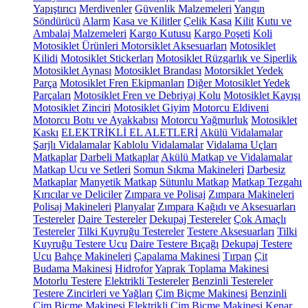
Yapıştırıcı
Merdivenler
Güvenlik Malzemeleri
Yangın
Söndürücü
Alarm
Kasa ve Kilitler
Çelik Kasa
Kilit
Kutu ve
Ambalaj Malzemeleri
Kargo Kutusu
Kargo Poşeti
Koli
Motosiklet Ürünleri
Motorsiklet Aksesuarları
Motosiklet
Kilidi
Motosiklet Stickerları
Motosiklet Rüzgarlık ve Siperlik
Motosiklet Aynası
Motosiklet Brandası
Motorsiklet Yedek
Parça
Motosiklet Fren Ekipmanları
Diğer Motosiklet Yedek
Parçaları
Motosiklet Fren ve Debriyaj Kolu
Motosiklet Kayışı
Motosiklet Zinciri
Motosiklet Giyim
Motorcu Eldiveni
Motorcu Botu ve Ayakkabısı
Motorcu Yağmurluk
Motosiklet
Kaskı
ELEKTRİKLİ EL ALETLERİ
Akülü Vidalamalar
Şarjlı Vidalamalar
Kablolu Vidalamalar
Vidalama Uçları
Matkaplar
Darbeli Matkaplar
Akülü Matkap ve Vidalamalar
Matkap Ucu ve Setleri
Somun Sıkma Makineleri
Darbesiz
Matkaplar
Manyetik Matkap
Sütunlu Matkap
Matkap Tezgahı
Kırıcılar ve Deliciler
Zımpara ve Polisaj
Zımpara Makineleri
Polisaj Makineleri
Planyalar
Zımpara Kağıdı ve Aksesuarları
Testereler
Daire Testereler
Dekupaj Testereler
Çok Amaçlı
Testereler
Tilki Kuyruğu Testereler
Testere Aksesuarları
Tilki
Kuyruğu Testere Ucu
Daire Testere Bıçağı
Dekupaj Testere
Ucu
Bahçe Makineleri
Çapalama Makinesi
Tırpan
Çit
Budama Makinesi
Hidrofor
Yaprak Toplama Makinesi
Motorlu Testere
Elektrikli Testereler
Benzinli Testereler
Testere Zincirleri ve Yağları
Çim Biçme Makinesi
Benzinli
Çim Biçme Makinesi
Elektrikli Çim Biçme Makinesi
Kenar