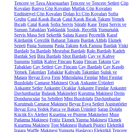
Tencere ve Tava Aksesuarları
Tencere ve Tencere Setleri
Çöp
Kovaları
Banyo Çöp Kovaları
Mutfak Çöp Kovaları
Endüstriyel Çöp Kovaları
Dolap İçi Çöp Kovaları
Sofra
Grubu
Çatal,Kaşık,Bıçak
Çatal Kaşık Bıçak Takımı
Yemek
Bıçağı
Çatal
Kaşık
Sofra Servis
Sürahi
Kase
Tepsi
Servis ve
Sunum Tabakları
Yağdanlık
Sosluk, Reçellik
Yumurtalık
Servis Maşa Seti
Şekerlik
Salata Kasesi
Peçetelik
Karaf
Kürdanlık
Çerezlik
Baharat Takımı
Bardak Altlığı
Ekmek
Sepeti
Pasta Sunumu
Pasta Takımı
Kek Fanusu
Bardak
Viski
Bardağı
Su Bardağı
Meşrubat Bardağı
Rakı Bardağı
Kadeh
Bardak Seti
Bira Bardağı
Shot Bardağı
Çay ve Kahve
Sunumu
Sütlük
Kahve Fincanı
Kupa
Fincan Takımı
Çay
Tabakları
Çay Setleri
Çay Fincanı
Çay Bardağı
Çay Kaşığı
Yemek Takımları
Tabaklar
Kahvaltı Takımları
Suluk ve
Matara
Beyaz Eşya
Fırın
Mikrodalga Fırınlar
Mini Fırınlar
Buzdolabı
Çamaşır Makinesi
Ocak
Ankastre Ürünleri
Ankastre Setler
Ankastre Ocaklar
Ankastre Fırınlar
Ankastre
Davlumbazlar
Bulaşık Makineleri
Kurutma Makinesi
Derin
Dondurucular
Su Sebilleri
Mini Buzdolabı
Davlumbazlar
Kurutmalı Çamaşır Makinesi
Beyaz Eşya Setleri
Aspiratörler
Beyaz Eşya Yedek Parça ve Bakım Ürünleri
Şarap Dolabı
Küçük Ev Aletleri
Kızartma ve Pişirme Makineleri
Mısır
Patlatma Makinesi
Fritöz
Ekmek Yapma Makinesi
Ekmek
Kızartma Makinesi
Tost Makinesi
Buharlı Pişirici
Elektrikli
Izgara
Waffle Makinesi
Yumurta Haşlayıcı
Elektrikli Tencere