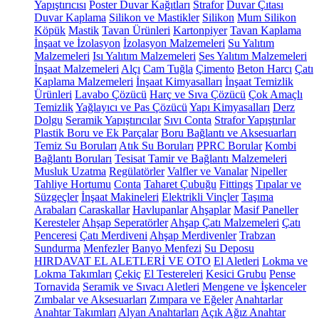
Yapıştırıcısı
Poster Duvar Kağıtları
Strafor
Duvar Çıtası
Duvar Kaplama
Silikon ve Mastikler
Silikon
Mum Silikon
Köpük
Mastik
Tavan Ürünleri
Kartonpiyer
Tavan Kaplama
İnşaat ve İzolasyon
İzolasyon Malzemeleri
Su Yalıtım
Malzemeleri
Isı Yalıtım Malzemeleri
Ses Yalıtım Malzemeleri
İnşaat Malzemeleri
Alçı
Cam Tuğla
Çimento
Beton Harcı
Çatı
Kaplama Malzemeleri
İnşaat Kimyasalları
İnşaat Temizlik
Ürünleri
Lavabo Çözücü
Harç ve Sıva Çözücü
Çok Amaçlı
Temizlik
Yağlayıcı ve Pas Çözücü
Yapı Kimyasalları
Derz
Dolgu
Seramik Yapıştırıcılar
Sıvı Conta
Strafor Yapıştırılar
Plastik Boru ve Ek Parçalar
Boru Bağlantı ve Aksesuarları
Temiz Su Boruları
Atık Su Boruları
PPRC Borular
Kombi
Bağlantı Boruları
Tesisat Tamir ve Bağlantı Malzemeleri
Musluk Uzatma
Regülatörler
Valfler ve Vanalar
Nipeller
Tahliye Hortumu
Conta
Taharet Çubuğu
Fittings
Tıpalar ve
Süzgeçler
İnşaat Makineleri
Elektrikli Vinçler
Taşıma
Arabaları
Caraskallar
Havlupanlar
Ahşaplar
Masif Paneller
Keresteler
Ahşap Seperatörler
Ahşap Çatı Malzemeleri
Çatı
Penceresi
Çatı Merdiveni
Ahşap Merdivenler
Trabzan
Sundurma
Menfezler
Banyo Menfezi
Su Deposu
HIRDAVAT EL ALETLERİ VE OTO
El Aletleri
Lokma ve
Lokma Takımları
Çekiç
El Testereleri
Kesici Grubu
Pense
Tornavida
Seramik ve Sıvacı Aletleri
Mengene ve İşkenceler
Zımbalar ve Aksesuarları
Zımpara ve Eğeler
Anahtarlar
Anahtar Takımları
Alyan Anahtarları
Açık Ağız Anahtar