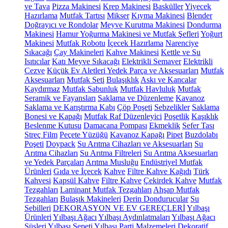
ve Tava
Pizza Makinesi
Krep Makinesi
Basküller
Yiyecek
Hazırlama
Mutfak Tartısı
Mikser
Kıyma Makinesi
Blender
Doğrayıcı ve Rondolar
Meyve Kurutma Makinesi
Dondurma
Makinesi
Hamur Yoğurma Makinesi ve Mutfak Şefleri
Yoğurt
Makinesi
Mutfak Robotu
İçecek Hazırlama
Narenciye
Sıkacağı
Çay Makineleri
Kahve Makinesi
Kettle ve Su
Isıtıcılar
Katı Meyve Sıkacağı
Elektrikli Semaver
Elektrikli
Cezve
Küçük Ev Aletleri Yedek Parça ve Aksesuarları
Mutfak
Aksesuarları
Mutfak Seti
Bulaşıklık
Askı ve Kancalar
Kaydırmaz
Mutfak Sabunluk
Mutfak Havluluk
Mutfak
Seramik ve Fayansları
Saklama ve Düzenleme
Kavanoz
Saklama ve Karıştırma Kabı
Çöp Poşeti
Sebzelikler
Saklama
Bonesi ve Kapağı
Mutfak Raf Düzenleyici
Poşetlik
Kaşıklık
Beslenme Kutusu
Damacana Pompası
Ekmeklik
Sefer Tası
Streç Film
Peçete Yüzüğü
Kavanoz Kapağı
Pipet
Buzdolabı
Poşeti
Doypack
Su Arıtma Cihazları ve Aksesuarları
Su
Arıtma Cihazları
Su Arıtma Filtreleri
Su Arıtma Aksesuarları
ve Yedek Parçaları
Arıtma Musluğu
Endüstriyel Mutfak
Ürünleri
Gıda ve İçecek
Kahve
Filtre Kahve Kağıdı
Türk
Kahvesi
Kapsül Kahve
Filtre Kahve
Çekirdek Kahve
Mutfak
Tezgahları
Laminant Mutfak Tezgahları
Ahşap Mutfak
Tezgahları
Bulaşık Makineleri
Derin Dondurucular
Su
Sebilleri
DEKORASYON VE EV GEREÇLERİ
Yılbaşı
Ürünleri
Yılbaşı Ağacı
Yılbaşı Aydınlatmaları
Yılbaşı Ağacı
Süsleri
Yılbaşı Sepeti
Yılbaşı Parti Malzemeleri
Dekoratif