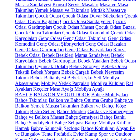
Masası Sandalyesi
Konsol
Servis Masaları
Masa ve Masa
Takımları
Yemek Masası ve Takımları
Mutfak Masası ve
Takımları
Çocuk Odası
Çocuk Odası Duvar Stickerları
Çocuk
Odası Duvar Kağıtları
Çocuk Odası Sandalyeleri
Çocuk
Odası Gardıropları
Çocuk Odası Masası
Çocuk Odası Bazası
Çocuk Odası Takımları
Çocuk Odası Komodini
Çocuk Odası
Karyolaları
Genç Odası
Genç Odası Takımları
Genç Odası
Komodini
Genç Odası Şifonyerleri
Genç Odası Bazaları
Genç Odası Gardıropları
Genç Odası Karyolaları
Ranza
Bebek Odası
Bebek Beşikleri
Mama Sandalyesi
Bebek
Karyolaları
Bebek Gardıropları
Bebek Yatakları
Bebek Odası
Takımları
Oyuncak Dolabı
Bebek Şifonyer
Bebek Odası
Tekstili
Bebek Yorganı
Bebek Çarşafı
Bebek Nevresim
Takımı
Bebek Battaniyesi
Bebek Uyku Seti
Mobilya
Aksesuarları
Mobilya Yedek Parçaları
Mobilya Kulpları
Raf
Ayakları
Keçeler
Masa Ayağı
Mobilya Ayağı
BAHÇE,BALKON VE OUTDOOR
Bahçe Mobilyaları
Bahçe Takımları
Balkon ve Bahçe Oturma Grubu
Bahçe ve
Balkon Yemek Masası Takımları
Balkon ve Bahçe Köşe
Takımı
Bistro Setleri
Bahçe Minderi
Çardak ve Kameriyeler
Bahçe ve Balkon Masası
Bahçe Şemsiyesi
Bahçe Bankı
Bahçe Sandalyeleri
Bahçe Sehpası
Bahçe Mobilya Kılıfları
Hamak
Bahçe Salıncağı
Şezlong
Bahçe Koltukları
Ahşap Ev
ve Bungalov
Tente
Prefabrik Evler
Kamp Spor ve Outdoor
Kamp Malzemeleri
Çadırlar
Kamp Sandalyesi
Uyku Tulumu