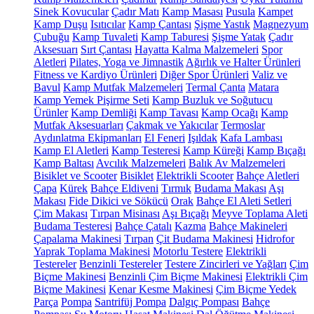
Sinek Kovucular
Çadır Matı
Kamp Masası
Pusula
Kampet
Kamp Duşu
Isıtıcılar
Kamp Çantası
Şişme Yastık
Magnezyum
Çubuğu
Kamp Tuvaleti
Kamp Taburesi
Şişme Yatak
Çadır
Aksesuarı
Sırt Çantası
Hayatta Kalma Malzemeleri
Spor
Aletleri
Pilates, Yoga ve Jimnastik
Ağırlık ve Halter Ürünleri
Fitness ve Kardiyo Ürünleri
Diğer Spor Ürünleri
Valiz ve
Bavul
Kamp Mutfak Malzemeleri
Termal Çanta
Matara
Kamp Yemek Pişirme Seti
Kamp Buzluk ve Soğutucu
Ürünler
Kamp Demliği
Kamp Tavası
Kamp Ocağı
Kamp
Mutfak Aksesuarları
Çakmak ve Yakıcılar
Termoslar
Aydınlatma Ekipmanları
El Feneri
Işıldak
Kafa Lambası
Kamp El Aletleri
Kamp Testeresi
Kamp Küreği
Kamp Bıçağı
Kamp Baltası
Avcılık Malzemeleri
Balık Av Malzemeleri
Bisiklet ve Scooter
Bisiklet
Elektrikli Scooter
Bahçe Aletleri
Çapa
Kürek
Bahçe Eldiveni
Tırmık
Budama Makası
Aşı
Makası
Fide Dikici ve Sökücü
Orak
Bahçe El Aleti Setleri
Çim Makası
Tırpan Misinası
Aşı Bıçağı
Meyve Toplama Aleti
Budama Testeresi
Bahçe Çatalı
Kazma
Bahçe Makineleri
Çapalama Makinesi
Tırpan
Çit Budama Makinesi
Hidrofor
Yaprak Toplama Makinesi
Motorlu Testere
Elektrikli
Testereler
Benzinli Testereler
Testere Zincirleri ve Yağları
Çim
Biçme Makinesi
Benzinli Çim Biçme Makinesi
Elektrikli Çim
Biçme Makinesi
Kenar Kesme Makinesi
Çim Biçme Yedek
Parça
Pompa
Santrifüj Pompa
Dalgıç Pompası
Bahçe