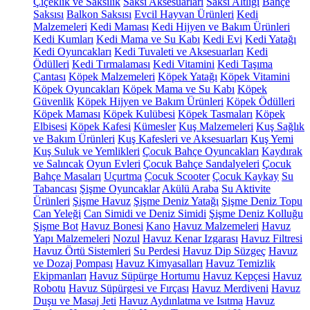
Çiçeklik ve Saksılık
Saksı Aksesuarları
Saksı Altlığı
Bahçe
Saksısı
Balkon Saksısı
Evcil Hayvan Ürünleri
Kedi
Malzemeleri
Kedi Maması
Kedi Hijyen ve Bakım Ürünleri
Kedi Kumları
Kedi Mama ve Su Kabı
Kedi Evi
Kedi Yatağı
Kedi Oyuncakları
Kedi Tuvaleti ve Aksesuarları
Kedi
Ödülleri
Kedi Tırmalaması
Kedi Vitamini
Kedi Taşıma
Çantası
Köpek Malzemeleri
Köpek Yatağı
Köpek Vitamini
Köpek Oyuncakları
Köpek Mama ve Su Kabı
Köpek
Güvenlik
Köpek Hijyen ve Bakım Ürünleri
Köpek Ödülleri
Köpek Maması
Köpek Kulübesi
Köpek Tasmaları
Köpek
Elbisesi
Köpek Kafesi
Kümesler
Kuş Malzemeleri
Kuş Sağlık
ve Bakım Ürünleri
Kuş Kafesleri ve Aksesuarları
Kuş Yemi
Kuş Suluk ve Yemlikleri
Çocuk Bahçe Oyuncakları
Kaydırak
ve Salıncak
Oyun Evleri
Çocuk Bahçe Sandalyeleri
Çocuk
Bahçe Masaları
Uçurtma
Çocuk Scooter
Çocuk Kaykay
Su
Tabancası
Şişme Oyuncaklar
Akülü Araba
Su Aktivite
Ürünleri
Şişme Havuz
Şişme Deniz Yatağı
Şişme Deniz Topu
Can Yeleği
Can Simidi ve Deniz Simidi
Şişme Deniz Kolluğu
Şişme Bot
Havuz Bonesi
Kano
Havuz Malzemeleri
Havuz
Yapı Malzemeleri
Nozul
Havuz Kenar Izgarası
Havuz Filtresi
Havuz Örtü Sistemleri
Su Perdesi
Havuz Dip Süzgeç
Havuz
ve Dozaj Pompası
Havuz Kimyasalları
Havuz Temizlik
Ekipmanları
Havuz Süpürge Hortumu
Havuz Kepçesi
Havuz
Robotu
Havuz Süpürgesi ve Fırçası
Havuz Merdiveni
Havuz
Duşu ve Masaj Jeti
Havuz Aydınlatma ve Isıtma
Havuz