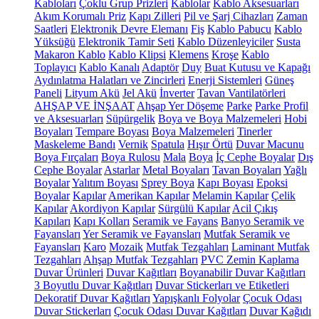
Kabloları
Çoklu Grup Prizleri
Kablolar
Kablo Aksesuarları
Akım Korumalı Priz
Kapı Zilleri
Pil ve Şarj Cihazları
Zaman
Saatleri
Elektronik Devre Elemanı
Fiş
Kablo Pabucu
Kablo
Yüksüğü
Elektronik Tamir Seti
Kablo Düzenleyiciler
Susta
Makaron Kablo
Kablo Klipsi
Klemens
Kroşe
Kablo
Toplayıcı
Kablo Kanalı
Adaptör
Duy
Buat Kutusu ve Kapağı
Aydınlatma Halatları ve Zincirleri
Enerji Sistemleri
Güneş
Paneli
Lityum Akü
Jel Akü
İnverter
Tavan Vantilatörleri
AHŞAP VE İNŞAAT
Ahşap Yer Döşeme
Parke
Parke Profil
ve Aksesuarları
Süpürgelik
Boya ve Boya Malzemeleri
Hobi
Boyaları
Tempare Boyası
Boya Malzemeleri
Tinerler
Maskeleme Bandı
Vernik
Spatula
Hışır Örtü
Duvar Macunu
Boya Fırçaları
Boya Rulosu
Mala
Boya
İç Cephe Boyalar
Dış
Cephe Boyalar
Astarlar
Metal Boyaları
Tavan Boyaları
Yağlı
Boyalar
Yalıtım Boyası
Sprey Boya
Kapı Boyası
Epoksi
Boyalar
Kapılar
Amerikan Kapılar
Melamin Kapılar
Çelik
Kapılar
Akordiyon Kapılar
Sürgülü Kapılar
Acil Çıkış
Kapıları
Kapı Kolları
Seramik ve Fayans
Banyo Seramik ve
Fayansları
Yer Seramik ve Fayansları
Mutfak Seramik ve
Fayansları
Karo
Mozaik
Mutfak Tezgahları
Laminant Mutfak
Tezgahları
Ahşap Mutfak Tezgahları
PVC Zemin Kaplama
Duvar Ürünleri
Duvar Kağıtları
Boyanabilir Duvar Kağıtları
3 Boyutlu Duvar Kağıtları
Duvar Stickerları ve Etiketleri
Dekoratif Duvar Kağıtları
Yapışkanlı Folyolar
Çocuk Odası
Duvar Stickerları
Çocuk Odası Duvar Kağıtları
Duvar Kağıdı