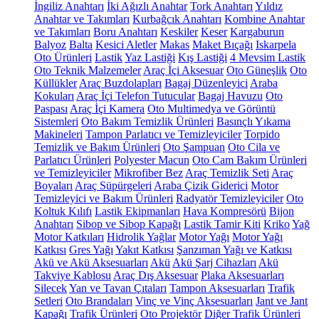
İngiliz Anahtarı
İki Ağızlı Anahtar
Tork Anahtarı
Yıldız
Anahtar ve Takımları
Kurbağcık Anahtarı
Kombine Anahtar
ve Takımları
Boru Anahtarı
Keskiler
Keser
Kargaburun
Balyoz
Balta
Kesici Aletler
Makas
Maket Bıçağı
Iskarpela
Oto Ürünleri
Lastik
Yaz Lastiği
Kış Lastiği
4 Mevsim Lastik
Oto Teknik Malzemeler
Araç İçi Aksesuar
Oto Güneşlik
Oto
Küllükler
Araç Buzdolapları
Bagaj Düzenleyici
Araba
Kokuları
Araç İçi Telefon Tutucular
Bagaj Havuzu
Oto
Paspası
Araç İçi Kamera
Oto Multimedya ve Görüntü
Sistemleri
Oto Bakım Temizlik Ürünleri
Basınçlı Yıkama
Makineleri
Tampon Parlatıcı ve Temizleyiciler
Torpido
Temizlik ve Bakım Ürünleri
Oto Şampuan
Oto Cila ve
Parlatıcı Ürünleri
Polyester Macun
Oto Cam Bakım Ürünleri
ve Temizleyiciler
Mikrofiber Bez
Araç Temizlik Seti
Araç
Boyaları
Araç Süpürgeleri
Araba Çizik Giderici
Motor
Temizleyici ve Bakım Ürünleri
Radyatör Temizleyiciler
Oto
Koltuk Kılıfı
Lastik Ekipmanları
Hava Kompresörü
Bijon
Anahtarı
Sibop ve Sibop Kapağı
Lastik Tamir Kiti
Kriko
Yağ
Motor Katkıları
Hidrolik Yağlar
Motor Yağı
Motor Yağı
Katkısı
Gres Yağı
Yakıt Katkısı
Şanzıman Yağı ve Katkısı
Akü ve Akü Aksesuarları
Akü
Akü Şarj Cihazları
Akü
Takviye Kablosu
Araç Dış Aksesuar
Plaka Aksesuarları
Silecek
Yan ve Tavan Çıtaları
Tampon Aksesuarları
Trafik
Setleri
Oto Brandaları
Vinç ve Vinç Aksesuarları
Jant ve Jant
Kapağı
Trafik Ürünleri
Oto Projektör
Diğer Trafik Ürünleri