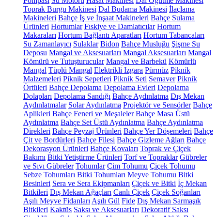
Pompası
Su Motoru
Hasat Makinesi
Dal Öğütme Makinesi
Toprak Burgu Makinesi
Dal Budama Makinesi
İlaçlama
Makineleri
Bahçe İş ve İnşaat Makineleri
Bahçe Sulama
Ürünleri
Hortumlar
Fıskiye ve Damlatıcılar
Hortum
Makaraları
Hortum Bağlantı Aparatları
Hortum Tabancaları
Su Zamanlayıcı
Sulaklar
Bidon
Bahçe Musluğu
Şişme Su
Deposu
Mangal ve Aksesuarları
Mangal Aksesuarları
Mangal
Kömürü ve Tutuşturucular
Mangal ve Barbekü
Kömürlü
Mangal
Tüplü Mangal
Elektrikli Izgara
Pürmüz
Piknik
Malzemeleri
Piknik Sepetleri
Piknik Seti
Semaver
Piknik
Örtüleri
Bahçe Depolama
Depolama Evleri
Depolama
Dolapları
Depolama Sandığı
Bahçe Aydınlatma
Dış Mekan
Aydınlatmalar
Solar Aydınlatma
Projektör ve Sensörler
Bahçe
Aplikleri
Bahçe Feneri ve Meşaleler
Bahçe Masa Üstü
Aydınlatma
Bahçe Set Üstü Aydınlatma
Bahçe Aydınlatma
Direkleri
Bahçe Peyzaj Ürünleri
Bahçe Yer Döşemeleri
Bahçe
Çit ve Bordürleri
Bahçe Filesi
Bahçe Gizleme Ağları
Bahçe
Dekorasyon Ürünleri
Bahçe Kovaları
Toprak ve Çiçek
Bakımı
Bitki Yetiştirme Ürünleri
Torf ve Topraklar
Gübreler
ve Sıvı Gübreler
Tohumlar
Çim Tohumu
Çiçek Tohumu
Sebze Tohumları
Bitki Tohumları
Meyve Tohumu
Bitki
Besinleri
Sera ve Sera Ekipmanları
Çiçek ve Bitki
İç Mekan
Bitkileri
Dış Mekan Ağaçları
Canlı Çiçek
Çiçek Soğanları
Aşılı Meyve Fidanları
Aşılı Gül
Fide
Dış Mekan Sarmaşık
Bitkileri
Kaktüs
Saksı ve Aksesuarları
Dekoratif Saksı