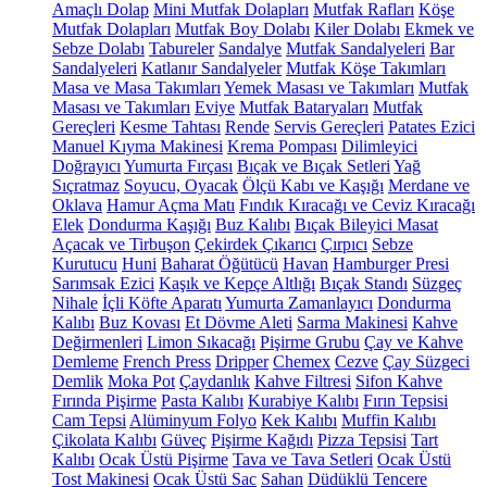
Amaçlı Dolap
Mini Mutfak Dolapları
Mutfak Rafları
Köşe
Mutfak Dolapları
Mutfak Boy Dolabı
Kiler Dolabı
Ekmek ve
Sebze Dolabı
Tabureler
Sandalye
Mutfak Sandalyeleri
Bar
Sandalyeleri
Katlanır Sandalyeler
Mutfak Köşe Takımları
Masa ve Masa Takımları
Yemek Masası ve Takımları
Mutfak
Masası ve Takımları
Eviye
Mutfak Bataryaları
Mutfak
Gereçleri
Kesme Tahtası
Rende
Servis Gereçleri
Patates Ezici
Manuel Kıyma Makinesi
Krema Pompası
Dilimleyici
Doğrayıcı
Yumurta Fırçası
Bıçak ve Bıçak Setleri
Yağ
Sıçratmaz
Soyucu, Oyacak
Ölçü Kabı ve Kaşığı
Merdane ve
Oklava
Hamur Açma Matı
Fındık Kıracağı ve Ceviz Kıracağı
Elek
Dondurma Kaşığı
Buz Kalıbı
Bıçak Bileyici Masat
Açacak ve Tirbuşon
Çekirdek Çıkarıcı
Çırpıcı
Sebze
Kurutucu
Huni
Baharat Öğütücü
Havan
Hamburger Presi
Sarımsak Ezici
Kaşık ve Kepçe Altlığı
Bıçak Standı
Süzgeç
Nihale
İçli Köfte Aparatı
Yumurta Zamanlayıcı
Dondurma
Kalıbı
Buz Kovası
Et Dövme Aleti
Sarma Makinesi
Kahve
Değirmenleri
Limon Sıkacağı
Pişirme Grubu
Çay ve Kahve
Demleme
French Press
Dripper
Chemex
Cezve
Çay Süzgeci
Demlik
Moka Pot
Çaydanlık
Kahve Filtresi
Sifon Kahve
Fırında Pişirme
Pasta Kalıbı
Kurabiye Kalıbı
Fırın Tepsisi
Cam Tepsi
Alüminyum Folyo
Kek Kalıbı
Muffin Kalıbı
Çikolata Kalıbı
Güveç
Pişirme Kağıdı
Pizza Tepsisi
Tart
Kalıbı
Ocak Üstü Pişirme
Tava ve Tava Setleri
Ocak Üstü
Tost Makinesi
Ocak Üstü Sac
Sahan
Düdüklü Tencere