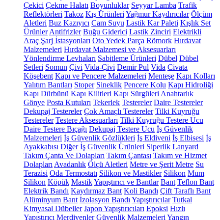
Çekici
Çekme Halatı
Boyunluklar
Seyyar Lamba
Trafik
Reflektörleri
Takoz
Kış Ürünleri
Yağmur Kaydırıcılar
Ölçüm
Aletleri
Buz Kazıyıcı
Cam Suyu
Lastik Kar Paleti
Kışlık Set
Ürünler
Antifrizler
Buğu Giderici
Lastik Zinciri
Elektrikli
Araç Şarj İstasyonları
Oto Yedek Parça
Römork
Hırdavat
Malzemeleri
Hırdavat Malzemesi ve Aksesuarları
Yönlendirme Levhaları
Sabitleme Ürünleri
Dübel
Dübel
Setleri
Somun
Çivi
Vida-Çivi
Demir Pul
Vida
Civata
Köşebent
Kapı ve Pencere Malzemeleri
Menteşe
Kapı Kolları
Yalıtım Bantları
Stoper
Sineklik
Pencere Kolu
Kapı Hidroliği
Kapı Dürbünü
Kapı Kilitleri
Kapı Sürgüleri
Anahtarlık
Gönye
Posta Kutuları
Tekerlek
Testereler
Daire Testereler
Dekupaj Testereler
Çok Amaçlı Testereler
Tilki Kuyruğu
Testereler
Testere Aksesuarları
Tilki Kuyruğu Testere Ucu
Daire Testere Bıçağı
Dekupaj Testere Ucu
İş Güvenlik
Malzemeleri
İş Güvenlik Gözlükleri
İş Eldiveni
İş Elbisesi
İş
Ayakkabısı
Diğer İş Güvenlik Ürünleri
Siperlik
Lanyard
Takım Çanta Ve Dolapları
Takım Çantası
Takım ve Hizmet
Dolapları
Avadanlık
Ölçü Aletleri
Metre ve Şerit Metre
Su
Terazisi
Oda Termostatı
Silikon ve Mastikler
Silikon
Mum
Silikon
Köpük
Mastik
Yapıştırıcı ve Bantlar
Bant
Teflon Bant
Elektrik Bandı
Kaydırmaz Bant
Koli Bandı
Çift Taraflı Bant
Alüminyum Bant
İzolasyon Bandı
Yapıştırıcılar
Tutkal
Kimyasal Dübeller
Japon Yapıştırıcıları
Epoksi
Hızlı
Yapıştırıcı
Merdivenler
Güvenlik Malzemeleri
Yangın