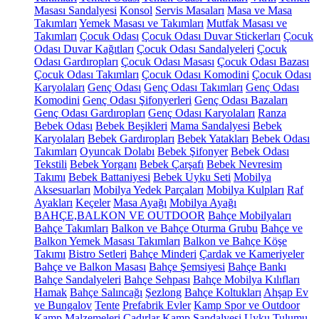
Masası Sandalyesi
Konsol
Servis Masaları
Masa ve Masa
Takımları
Yemek Masası ve Takımları
Mutfak Masası ve
Takımları
Çocuk Odası
Çocuk Odası Duvar Stickerları
Çocuk
Odası Duvar Kağıtları
Çocuk Odası Sandalyeleri
Çocuk
Odası Gardıropları
Çocuk Odası Masası
Çocuk Odası Bazası
Çocuk Odası Takımları
Çocuk Odası Komodini
Çocuk Odası
Karyolaları
Genç Odası
Genç Odası Takımları
Genç Odası
Komodini
Genç Odası Şifonyerleri
Genç Odası Bazaları
Genç Odası Gardıropları
Genç Odası Karyolaları
Ranza
Bebek Odası
Bebek Beşikleri
Mama Sandalyesi
Bebek
Karyolaları
Bebek Gardıropları
Bebek Yatakları
Bebek Odası
Takımları
Oyuncak Dolabı
Bebek Şifonyer
Bebek Odası
Tekstili
Bebek Yorganı
Bebek Çarşafı
Bebek Nevresim
Takımı
Bebek Battaniyesi
Bebek Uyku Seti
Mobilya
Aksesuarları
Mobilya Yedek Parçaları
Mobilya Kulpları
Raf
Ayakları
Keçeler
Masa Ayağı
Mobilya Ayağı
BAHÇE,BALKON VE OUTDOOR
Bahçe Mobilyaları
Bahçe Takımları
Balkon ve Bahçe Oturma Grubu
Bahçe ve
Balkon Yemek Masası Takımları
Balkon ve Bahçe Köşe
Takımı
Bistro Setleri
Bahçe Minderi
Çardak ve Kameriyeler
Bahçe ve Balkon Masası
Bahçe Şemsiyesi
Bahçe Bankı
Bahçe Sandalyeleri
Bahçe Sehpası
Bahçe Mobilya Kılıfları
Hamak
Bahçe Salıncağı
Şezlong
Bahçe Koltukları
Ahşap Ev
ve Bungalov
Tente
Prefabrik Evler
Kamp Spor ve Outdoor
Kamp Malzemeleri
Çadırlar
Kamp Sandalyesi
Uyku Tulumu