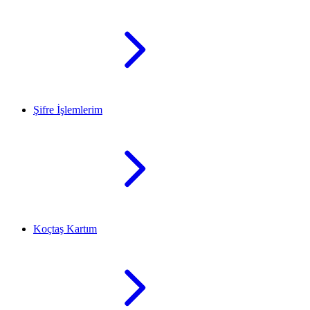
Şifre İşlemlerim
Koçtaş Kartım