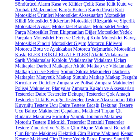
Söndürücü
Alarm
Kasa ve Kilitler
Çelik Kasa
Kilit
Kutu ve
Ambalaj Malzemeleri
Kargo Kutusu
Kargo Poşeti
Koli
Motosiklet Ürünleri
Motorsiklet Aksesuarları
Motosiklet
Kilidi
Motosiklet Stickerları
Motosiklet Rüzgarlık ve Siperlik
Motosiklet Aynası
Motosiklet Brandası
Motorsiklet Yedek
Parça
Motosiklet Fren Ekipmanları
Diğer Motosiklet Yedek
Parçaları
Motosiklet Fren ve Debriyaj Kolu
Motosiklet Kayışı
Motosiklet Zinciri
Motosiklet Giyim
Motorcu Eldiveni
Motorcu Botu ve Ayakkabısı
Motorcu Yağmurluk
Motosiklet
Kaskı
ELEKTRİKLİ EL ALETLERİ
Akülü Vidalamalar
Şarjlı Vidalamalar
Kablolu Vidalamalar
Vidalama Uçları
Matkaplar
Darbeli Matkaplar
Akülü Matkap ve Vidalamalar
Matkap Ucu ve Setleri
Somun Sıkma Makineleri
Darbesiz
Matkaplar
Manyetik Matkap
Sütunlu Matkap
Matkap Tezgahı
Kırıcılar ve Deliciler
Zımpara ve Polisaj
Zımpara Makineleri
Polisaj Makineleri
Planyalar
Zımpara Kağıdı ve Aksesuarları
Testereler
Daire Testereler
Dekupaj Testereler
Çok Amaçlı
Testereler
Tilki Kuyruğu Testereler
Testere Aksesuarları
Tilki
Kuyruğu Testere Ucu
Daire Testere Bıçağı
Dekupaj Testere
Ucu
Bahçe Makineleri
Çapalama Makinesi
Tırpan
Çit
Budama Makinesi
Hidrofor
Yaprak Toplama Makinesi
Motorlu Testere
Elektrikli Testereler
Benzinli Testereler
Testere Zincirleri ve Yağları
Çim Biçme Makinesi
Benzinli
Çim Biçme Makinesi
Elektrikli Çim Biçme Makinesi
Kenar
Kesme Makinesi
Çim Biçme Yedek Parça
Pompa
Santrifüj