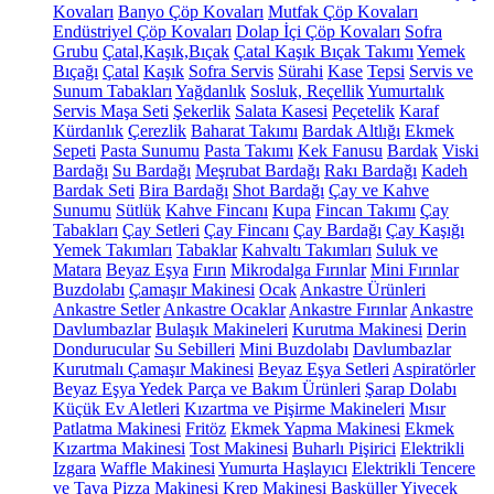
Kovaları
Banyo Çöp Kovaları
Mutfak Çöp Kovaları
Endüstriyel Çöp Kovaları
Dolap İçi Çöp Kovaları
Sofra
Grubu
Çatal,Kaşık,Bıçak
Çatal Kaşık Bıçak Takımı
Yemek
Bıçağı
Çatal
Kaşık
Sofra Servis
Sürahi
Kase
Tepsi
Servis ve
Sunum Tabakları
Yağdanlık
Sosluk, Reçellik
Yumurtalık
Servis Maşa Seti
Şekerlik
Salata Kasesi
Peçetelik
Karaf
Kürdanlık
Çerezlik
Baharat Takımı
Bardak Altlığı
Ekmek
Sepeti
Pasta Sunumu
Pasta Takımı
Kek Fanusu
Bardak
Viski
Bardağı
Su Bardağı
Meşrubat Bardağı
Rakı Bardağı
Kadeh
Bardak Seti
Bira Bardağı
Shot Bardağı
Çay ve Kahve
Sunumu
Sütlük
Kahve Fincanı
Kupa
Fincan Takımı
Çay
Tabakları
Çay Setleri
Çay Fincanı
Çay Bardağı
Çay Kaşığı
Yemek Takımları
Tabaklar
Kahvaltı Takımları
Suluk ve
Matara
Beyaz Eşya
Fırın
Mikrodalga Fırınlar
Mini Fırınlar
Buzdolabı
Çamaşır Makinesi
Ocak
Ankastre Ürünleri
Ankastre Setler
Ankastre Ocaklar
Ankastre Fırınlar
Ankastre
Davlumbazlar
Bulaşık Makineleri
Kurutma Makinesi
Derin
Dondurucular
Su Sebilleri
Mini Buzdolabı
Davlumbazlar
Kurutmalı Çamaşır Makinesi
Beyaz Eşya Setleri
Aspiratörler
Beyaz Eşya Yedek Parça ve Bakım Ürünleri
Şarap Dolabı
Küçük Ev Aletleri
Kızartma ve Pişirme Makineleri
Mısır
Patlatma Makinesi
Fritöz
Ekmek Yapma Makinesi
Ekmek
Kızartma Makinesi
Tost Makinesi
Buharlı Pişirici
Elektrikli
Izgara
Waffle Makinesi
Yumurta Haşlayıcı
Elektrikli Tencere
ve Tava
Pizza Makinesi
Krep Makinesi
Basküller
Yiyecek