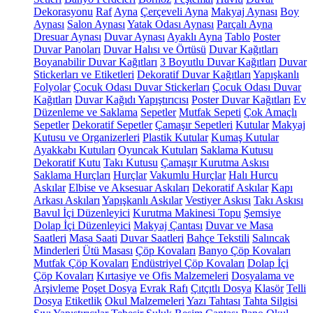
Dekorasyonu
Raf
Ayna
Çerçeveli Ayna
Makyaj Aynası
Boy
Aynası
Salon Aynası
Yatak Odası Aynası
Parçalı Ayna
Dresuar Aynası
Duvar Aynası
Ayaklı Ayna
Tablo
Poster
Duvar Panoları
Duvar Halısı ve Örtüsü
Duvar Kağıtları
Boyanabilir Duvar Kağıtları
3 Boyutlu Duvar Kağıtları
Duvar
Stickerları ve Etiketleri
Dekoratif Duvar Kağıtları
Yapışkanlı
Folyolar
Çocuk Odası Duvar Stickerları
Çocuk Odası Duvar
Kağıtları
Duvar Kağıdı Yapıştırıcısı
Poster Duvar Kağıtları
Ev
Düzenleme ve Saklama
Sepetler
Mutfak Sepeti
Çok Amaçlı
Sepetler
Dekoratif Sepetler
Çamaşır Sepetleri
Kutular
Makyaj
Kutusu ve Organizerleri
Plastik Kutular
Kumaş Kutular
Ayakkabı Kutuları
Oyuncak Kutuları
Saklama Kutusu
Dekoratif Kutu
Takı Kutusu
Çamaşır Kurutma Askısı
Saklama Hurçları
Hurçlar
Vakumlu Hurçlar
Halı Hurcu
Askılar
Elbise ve Aksesuar Askıları
Dekoratif Askılar
Kapı
Arkası Askıları
Yapışkanlı Askılar
Vestiyer Askısı
Takı Askısı
Bavul İçi Düzenleyici
Kurutma Makinesi Topu
Şemsiye
Dolap İçi Düzenleyici
Makyaj Çantası
Duvar ve Masa
Saatleri
Masa Saati
Duvar Saatleri
Bahçe Tekstili
Salıncak
Minderleri
Ütü Masası
Çöp Kovaları
Banyo Çöp Kovaları
Mutfak Çöp Kovaları
Endüstriyel Çöp Kovaları
Dolap İçi
Çöp Kovaları
Kırtasiye ve Ofis Malzemeleri
Dosyalama ve
Arşivleme
Poşet Dosya
Evrak Rafı
Çıtçıtlı Dosya
Klasör
Telli
Dosya
Etiketlik
Okul Malzemeleri
Yazı Tahtası
Tahta Silgisi