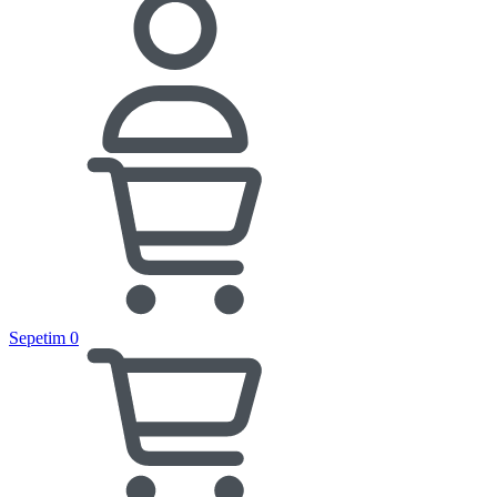
Sepetim
0