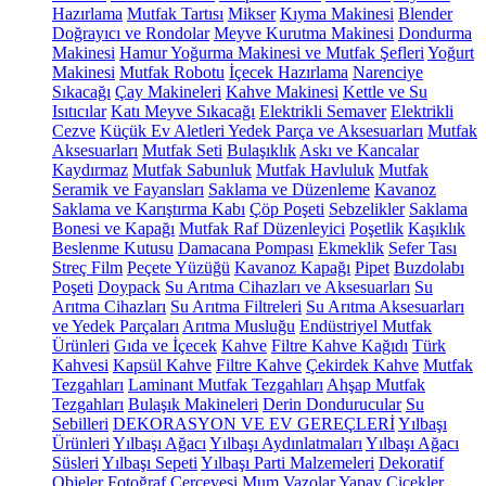
Hazırlama
Mutfak Tartısı
Mikser
Kıyma Makinesi
Blender
Doğrayıcı ve Rondolar
Meyve Kurutma Makinesi
Dondurma
Makinesi
Hamur Yoğurma Makinesi ve Mutfak Şefleri
Yoğurt
Makinesi
Mutfak Robotu
İçecek Hazırlama
Narenciye
Sıkacağı
Çay Makineleri
Kahve Makinesi
Kettle ve Su
Isıtıcılar
Katı Meyve Sıkacağı
Elektrikli Semaver
Elektrikli
Cezve
Küçük Ev Aletleri Yedek Parça ve Aksesuarları
Mutfak
Aksesuarları
Mutfak Seti
Bulaşıklık
Askı ve Kancalar
Kaydırmaz
Mutfak Sabunluk
Mutfak Havluluk
Mutfak
Seramik ve Fayansları
Saklama ve Düzenleme
Kavanoz
Saklama ve Karıştırma Kabı
Çöp Poşeti
Sebzelikler
Saklama
Bonesi ve Kapağı
Mutfak Raf Düzenleyici
Poşetlik
Kaşıklık
Beslenme Kutusu
Damacana Pompası
Ekmeklik
Sefer Tası
Streç Film
Peçete Yüzüğü
Kavanoz Kapağı
Pipet
Buzdolabı
Poşeti
Doypack
Su Arıtma Cihazları ve Aksesuarları
Su
Arıtma Cihazları
Su Arıtma Filtreleri
Su Arıtma Aksesuarları
ve Yedek Parçaları
Arıtma Musluğu
Endüstriyel Mutfak
Ürünleri
Gıda ve İçecek
Kahve
Filtre Kahve Kağıdı
Türk
Kahvesi
Kapsül Kahve
Filtre Kahve
Çekirdek Kahve
Mutfak
Tezgahları
Laminant Mutfak Tezgahları
Ahşap Mutfak
Tezgahları
Bulaşık Makineleri
Derin Dondurucular
Su
Sebilleri
DEKORASYON VE EV GEREÇLERİ
Yılbaşı
Ürünleri
Yılbaşı Ağacı
Yılbaşı Aydınlatmaları
Yılbaşı Ağacı
Süsleri
Yılbaşı Sepeti
Yılbaşı Parti Malzemeleri
Dekoratif
Objeler
Fotoğraf Çerçevesi
Mum
Vazolar
Yapay Çiçekler