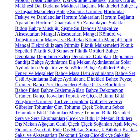
Motoru
Hasat Makinesi
Dal Öğütme Makinesi
Toprak Burgu
Makinesi
Dal Budama Makinesi
İlaçlama Makineleri
Bahçe İş
ve İnşaat Makineleri
Bahçe Sulama Ürünleri
Hortumlar
Fıskiye ve Damlatıcılar
Hortum Makaraları
Hortum Bağlantı
Aparatları
Hortum Tabancaları
Su Zamanlayıcı
Sulaklar
Bidon
Bahçe Musluğu
Şişme Su Deposu
Mangal ve
Aksesuarları
Mangal Aksesuarları
Mangal Kömürü ve
Tutuşturucular
Mangal ve Barbekü
Kömürlü Mangal
Tüplü
Mangal
Elektrikli Izgara
Pürmüz
Piknik Malzemeleri
Piknik
Sepetleri
Piknik Seti
Semaver
Piknik Örtüleri
Bahçe
Depolama
Depolama Evleri
Depolama Dolapları
Depolama
Sandığı
Bahçe Aydınlatma
Dış Mekan Aydınlatmalar
Solar
Aydınlatma
Projektör ve Sensörler
Bahçe Aplikleri
Bahçe
Feneri ve Meşaleler
Bahçe Masa Üstü Aydınlatma
Bahçe Set
Üstü Aydınlatma
Bahçe Aydınlatma Direkleri
Bahçe Peyzaj
Ürünleri
Bahçe Yer Döşemeleri
Bahçe Çit ve Bordürleri
Bahçe Filesi
Bahçe Gizleme Ağları
Bahçe Dekorasyon
Ürünleri
Bahçe Kovaları
Toprak ve Çiçek Bakımı
Bitki
Yetiştirme Ürünleri
Torf ve Topraklar
Gübreler ve Sıvı
Gübreler
Tohumlar
Çim Tohumu
Çiçek Tohumu
Sebze
Tohumları
Bitki Tohumları
Meyve Tohumu
Bitki Besinleri
Sera ve Sera Ekipmanları
Çiçek ve Bitki
İç Mekan Bitkileri
Dış Mekan Ağaçları
Canlı Çiçek
Çiçek Soğanları
Aşılı Meyve
Fidanları
Aşılı Gül
Fide
Dış Mekan Sarmaşık Bitkileri
Kaktüs
Saksı ve Aksesuarları
Dekoratif Saksı
Çiçeklik ve Saksılık