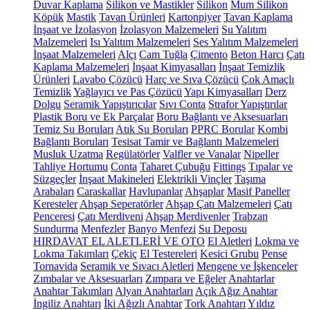
Duvar Kaplama
Silikon ve Mastikler
Silikon
Mum Silikon
Köpük
Mastik
Tavan Ürünleri
Kartonpiyer
Tavan Kaplama
İnşaat ve İzolasyon
İzolasyon Malzemeleri
Su Yalıtım
Malzemeleri
Isı Yalıtım Malzemeleri
Ses Yalıtım Malzemeleri
İnşaat Malzemeleri
Alçı
Cam Tuğla
Çimento
Beton Harcı
Çatı
Kaplama Malzemeleri
İnşaat Kimyasalları
İnşaat Temizlik
Ürünleri
Lavabo Çözücü
Harç ve Sıva Çözücü
Çok Amaçlı
Temizlik
Yağlayıcı ve Pas Çözücü
Yapı Kimyasalları
Derz
Dolgu
Seramik Yapıştırıcılar
Sıvı Conta
Strafor Yapıştırılar
Plastik Boru ve Ek Parçalar
Boru Bağlantı ve Aksesuarları
Temiz Su Boruları
Atık Su Boruları
PPRC Borular
Kombi
Bağlantı Boruları
Tesisat Tamir ve Bağlantı Malzemeleri
Musluk Uzatma
Regülatörler
Valfler ve Vanalar
Nipeller
Tahliye Hortumu
Conta
Taharet Çubuğu
Fittings
Tıpalar ve
Süzgeçler
İnşaat Makineleri
Elektrikli Vinçler
Taşıma
Arabaları
Caraskallar
Havlupanlar
Ahşaplar
Masif Paneller
Keresteler
Ahşap Seperatörler
Ahşap Çatı Malzemeleri
Çatı
Penceresi
Çatı Merdiveni
Ahşap Merdivenler
Trabzan
Sundurma
Menfezler
Banyo Menfezi
Su Deposu
HIRDAVAT EL ALETLERİ VE OTO
El Aletleri
Lokma ve
Lokma Takımları
Çekiç
El Testereleri
Kesici Grubu
Pense
Tornavida
Seramik ve Sıvacı Aletleri
Mengene ve İşkenceler
Zımbalar ve Aksesuarları
Zımpara ve Eğeler
Anahtarlar
Anahtar Takımları
Alyan Anahtarları
Açık Ağız Anahtar
İngiliz Anahtarı
İki Ağızlı Anahtar
Tork Anahtarı
Yıldız