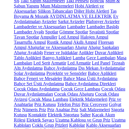
Şiş
Takı Yapım Malzemeleri
Takı Pensesi
Boncuk
Mum &
Sabun Yapımı
Mum Malzemeleri
Hobi Aletleri ve
Aksesuarları
Silikon Tabancaları
Diğer Hobi Aletleri
Taş
Boyama & Mozaik
AYDINLATMA VE ELEKTRİK
Ev
Aydınlatmaları
Avizeler
Sarkıt Avizeler
Plafonyer Avizeler
Lambaderler ve Aksesuarları
Lambader
Lambader Başlığı
Lambader Ayağı
Spotlar
Gömme Spotlar
Sıvaüstü Spotlar
Tavan Spotlar
Ampuller
Led Ampul
Halojen Ampul
Tasarruflu Ampul
Rustik Ampul
Akıllı Ampul
Floresan
Ampul
Abajurlar ve Aksesuarları
Abajur
Abajur Şapkaları
Abajur Ayaklığı
Fener ve Işıldaklar
Aplikler
Duvar Aplikleri
Tablo Aplikleri
Banyo Aplikleri
Lamba
Gece Lambaları
Masa
Lambaları
Led Şerit
Armatür
Led Armatür
Led Panel
Tezgah
Altı Aydınlatma
Bahçe Aydınlatma
Dış Mekan Aydınlatmalar
Solar Aydınlatma
Projektör ve Sensörler
Bahçe Aplikleri
Bahçe Feneri ve Meşaleler
Bahçe Masa Üstü Aydınlatma
Bahçe Set Üstü Aydınlatma
Bahçe Aydınlatma Direkleri
Çocuk Odası Aydınlatma
Çocuk Gece Lambası
Çocuk Odası
Duvar Aydınlatmaları
Çocuk Odası Abajuru
Çocuk Odası
Avizesi
Çocuk Masa Lambası
Elektrik Malzemeleri
Priz ve
Anahtarlar
Priz Kutusu
Telefon Prizi
Priz Çerçevesi
Golyat
Priz
Nümeris Priz
Priz
Anahtar Priz
Şalt Malzemeleri
Sigorta
Kutusu
Kontaktör
Elektrik Sigortası
Şalter
Kaçak Akım
Rölesi
Elektrik Sayacı
Uzatma Kablosu ve Grup Priz
Uzatma
Kabloları
Çoklu Grup Prizleri
Kablolar
Kablo Aksesuarları