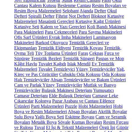
Sıvı Yapıştırıcılar
Tebeşir
Suluk
Resim Çantası
Pano
Okul
Çantası
Kalem Kutusu
Beslenme Çantası
Resim Boyaları ve
Resim Boya Malzemeleri
Selobant
Ajanda
Defter
Okul
Defteri
Spiralli Defter
Fihrist
Not Defteri
Bloknot
Kırtasiye
Malzemeleri
Masaüstü Gereçleri
Kırtasiye Kağıt Ürünleri
Kırtasiye Seti
Kalem ve Yazı Gereçleri
Koli Bandı Makinesi
Para Makineleri
Para Çekmeceleri
Para Sayma Makineleri
Ofis Sarf Ürünleri
Evrak İmha Makineleri
Laminasyon
Makineleri
Barkod Okuyucu
Temizlik Gereçleri ve
Ekipmanları
Temizlik Eldiveni
Temizlik Kovası
Temizlik,
Ovma Teli
Tüy Toplama Ürünleri
Faraş
Çekpas
Fırça ve
Süpürge
Temizlik Bezleri
Temizlik Süngeri
Paspas ve Mop
Kâğıt Havlu
Tuvalet Kağıdı
Islak Mendil
Ev Temizlik
Malzemeleri
Tuvalet Temizleyici
Yüzey Temizleyiciler
Yağ,
Kireç ve Pas Çözücüler
Çubuklu Oda Kokusu
Oda Kokusu
Halı Temizleyiciler
Ahşap Temizleyiciler ve Bakım Ürünleri
Cam ve Parlak Yüzey Temizleyiciler
Mutfak ve Banyo
Temizleyiciler
Bulaşık Makinesi Deterjanı
Yumuşatıcı
Çamaşır Deterjanı
Elde Bulaşık Deterjanı
Çamaşır Leke
Çıkarıcılar
Kolonya
Pazar Arabası ve Çantası
Eğlence
Ürünleri
Parti Malzemeleri
Puzzle
Hobi Malzemeleri
Hobi
Boya ve Resim Malzemeleri
Ahşap Boyaları
Akrilik Boyalar
Sulu Boya
Yağlı Boya Seti
Eskitme Boyası
Cam ve Seramik
Boyaları
Metalik Boya
Şövale
Kumaş Boyaları
Resim Fırçası
ve Rulosu
Tuval
El İşi & Tekstil Malzemeleri
Örgü İpi
Güpür