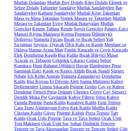
Mutfak Dolapları
Mutfak Boy Dolabı
Kiler Dolabı
Ekmek ve
Sebze Dolabı
Tabureler
Sandalye
Mutfak Sandalyeleri
Bar
Sandalyeleri
Katlanır Sandalyeler
Mutfak Köşe Takımları
Masa ve Masa Takımları
Yemek Masası ve Takımları
Mutfak
Masası ve Takımları
Eviye
Mutfak Bataryaları
Mutfak
Gereçleri
Kesme Tahtası
Rende
Servis Gereçleri
Patates Ezici
Manuel Kıyma Makinesi
Krema Pompası
Dilimleyici
Doğrayıcı
Yumurta Fırçası
Bıçak ve Bıçak Setleri
Yağ
Sıçratmaz
Soyucu, Oyacak
Ölçü Kabı ve Kaşığı
Merdane ve
Oklava
Hamur Açma Matı
Fındık Kıracağı ve Ceviz Kıracağı
Elek
Dondurma Kaşığı
Buz Kalıbı
Bıçak Bileyici Masat
Açacak ve Tirbuşon
Çekirdek Çıkarıcı
Çırpıcı
Sebze
Kurutucu
Huni
Baharat Öğütücü
Havan
Hamburger Presi
Sarımsak Ezici
Kaşık ve Kepçe Altlığı
Bıçak Standı
Süzgeç
Nihale
İçli Köfte Aparatı
Yumurta Zamanlayıcı
Dondurma
Kalıbı
Buz Kovası
Et Dövme Aleti
Sarma Makinesi
Kahve
Değirmenleri
Limon Sıkacağı
Pişirme Grubu
Çay ve Kahve
Demleme
French Press
Dripper
Chemex
Cezve
Çay Süzgeci
Demlik
Moka Pot
Çaydanlık
Kahve Filtresi
Sifon Kahve
Fırında Pişirme
Pasta Kalıbı
Kurabiye Kalıbı
Fırın Tepsisi
Cam Tepsi
Alüminyum Folyo
Kek Kalıbı
Muffin Kalıbı
Çikolata Kalıbı
Güveç
Pişirme Kağıdı
Pizza Tepsisi
Tart
Kalıbı
Ocak Üstü Pişirme
Tava ve Tava Setleri
Ocak Üstü
Tost Makinesi
Ocak Üstü Sac
Sahan
Düdüklü Tencere
Tencere ve Tava Aksesuarları
Tencere ve Tencere Setleri
Çöp