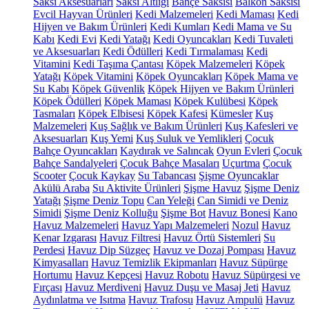
Saksı Aksesuarları
Saksı Altlığı
Bahçe Saksısı
Balkon Saksısı
Evcil Hayvan Ürünleri
Kedi Malzemeleri
Kedi Maması
Kedi
Hijyen ve Bakım Ürünleri
Kedi Kumları
Kedi Mama ve Su
Kabı
Kedi Evi
Kedi Yatağı
Kedi Oyuncakları
Kedi Tuvaleti
ve Aksesuarları
Kedi Ödülleri
Kedi Tırmalaması
Kedi
Vitamini
Kedi Taşıma Çantası
Köpek Malzemeleri
Köpek
Yatağı
Köpek Vitamini
Köpek Oyuncakları
Köpek Mama ve
Su Kabı
Köpek Güvenlik
Köpek Hijyen ve Bakım Ürünleri
Köpek Ödülleri
Köpek Maması
Köpek Kulübesi
Köpek
Tasmaları
Köpek Elbisesi
Köpek Kafesi
Kümesler
Kuş
Malzemeleri
Kuş Sağlık ve Bakım Ürünleri
Kuş Kafesleri ve
Aksesuarları
Kuş Yemi
Kuş Suluk ve Yemlikleri
Çocuk
Bahçe Oyuncakları
Kaydırak ve Salıncak
Oyun Evleri
Çocuk
Bahçe Sandalyeleri
Çocuk Bahçe Masaları
Uçurtma
Çocuk
Scooter
Çocuk Kaykay
Su Tabancası
Şişme Oyuncaklar
Akülü Araba
Su Aktivite Ürünleri
Şişme Havuz
Şişme Deniz
Yatağı
Şişme Deniz Topu
Can Yeleği
Can Simidi ve Deniz
Simidi
Şişme Deniz Kolluğu
Şişme Bot
Havuz Bonesi
Kano
Havuz Malzemeleri
Havuz Yapı Malzemeleri
Nozul
Havuz
Kenar Izgarası
Havuz Filtresi
Havuz Örtü Sistemleri
Su
Perdesi
Havuz Dip Süzgeç
Havuz ve Dozaj Pompası
Havuz
Kimyasalları
Havuz Temizlik Ekipmanları
Havuz Süpürge
Hortumu
Havuz Kepçesi
Havuz Robotu
Havuz Süpürgesi ve
Fırçası
Havuz Merdiveni
Havuz Duşu ve Masaj Jeti
Havuz
Aydınlatma ve Isıtma
Havuz Trafosu
Havuz Ampulü
Havuz