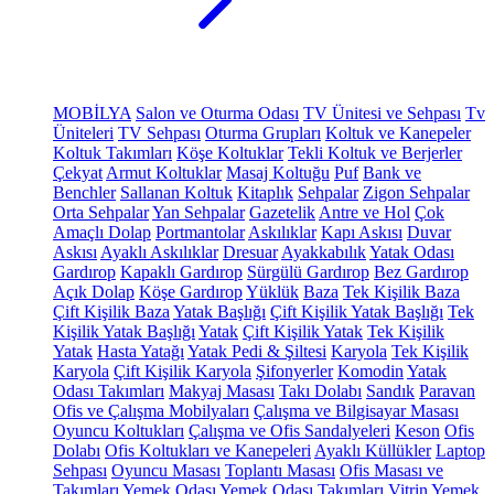
MOBİLYA
Salon ve Oturma Odası
TV Ünitesi ve Sehpası
Tv
Üniteleri
TV Sehpası
Oturma Grupları
Koltuk ve Kanepeler
Koltuk Takımları
Köşe Koltuklar
Tekli Koltuk ve Berjerler
Çekyat
Armut Koltuklar
Masaj Koltuğu
Puf
Bank ve
Benchler
Sallanan Koltuk
Kitaplık
Sehpalar
Zigon Sehpalar
Orta Sehpalar
Yan Sehpalar
Gazetelik
Antre ve Hol
Çok
Amaçlı Dolap
Portmantolar
Askılıklar
Kapı Askısı
Duvar
Askısı
Ayaklı Askılıklar
Dresuar
Ayakkabılık
Yatak Odası
Gardırop
Kapaklı Gardırop
Sürgülü Gardırop
Bez Gardırop
Açık Dolap
Köşe Gardırop
Yüklük
Baza
Tek Kişilik Baza
Çift Kişilik Baza
Yatak Başlığı
Çift Kişilik Yatak Başlığı
Tek
Kişilik Yatak Başlığı
Yatak
Çift Kişilik Yatak
Tek Kişilik
Yatak
Hasta Yatağı
Yatak Pedi & Şiltesi
Karyola
Tek Kişilik
Karyola
Çift Kişilik Karyola
Şifonyerler
Komodin
Yatak
Odası Takımları
Makyaj Masası
Takı Dolabı
Sandık
Paravan
Ofis ve Çalışma Mobilyaları
Çalışma ve Bilgisayar Masası
Oyuncu Koltukları
Çalışma ve Ofis Sandalyeleri
Keson
Ofis
Dolabı
Ofis Koltukları ve Kanepeleri
Ayaklı Küllükler
Laptop
Sehpası
Oyuncu Masası
Toplantı Masası
Ofis Masası ve
Takımları
Yemek Odası
Yemek Odası Takımları
Vitrin
Yemek