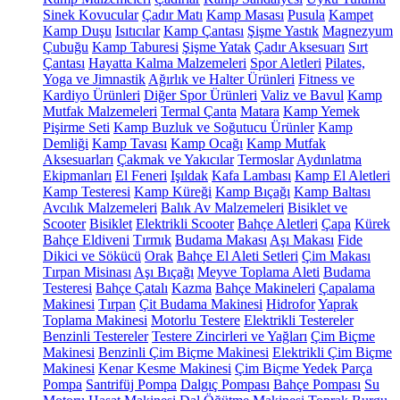
Sinek Kovucular
Çadır Matı
Kamp Masası
Pusula
Kampet
Kamp Duşu
Isıtıcılar
Kamp Çantası
Şişme Yastık
Magnezyum
Çubuğu
Kamp Taburesi
Şişme Yatak
Çadır Aksesuarı
Sırt
Çantası
Hayatta Kalma Malzemeleri
Spor Aletleri
Pilates,
Yoga ve Jimnastik
Ağırlık ve Halter Ürünleri
Fitness ve
Kardiyo Ürünleri
Diğer Spor Ürünleri
Valiz ve Bavul
Kamp
Mutfak Malzemeleri
Termal Çanta
Matara
Kamp Yemek
Pişirme Seti
Kamp Buzluk ve Soğutucu Ürünler
Kamp
Demliği
Kamp Tavası
Kamp Ocağı
Kamp Mutfak
Aksesuarları
Çakmak ve Yakıcılar
Termoslar
Aydınlatma
Ekipmanları
El Feneri
Işıldak
Kafa Lambası
Kamp El Aletleri
Kamp Testeresi
Kamp Küreği
Kamp Bıçağı
Kamp Baltası
Avcılık Malzemeleri
Balık Av Malzemeleri
Bisiklet ve
Scooter
Bisiklet
Elektrikli Scooter
Bahçe Aletleri
Çapa
Kürek
Bahçe Eldiveni
Tırmık
Budama Makası
Aşı Makası
Fide
Dikici ve Sökücü
Orak
Bahçe El Aleti Setleri
Çim Makası
Tırpan Misinası
Aşı Bıçağı
Meyve Toplama Aleti
Budama
Testeresi
Bahçe Çatalı
Kazma
Bahçe Makineleri
Çapalama
Makinesi
Tırpan
Çit Budama Makinesi
Hidrofor
Yaprak
Toplama Makinesi
Motorlu Testere
Elektrikli Testereler
Benzinli Testereler
Testere Zincirleri ve Yağları
Çim Biçme
Makinesi
Benzinli Çim Biçme Makinesi
Elektrikli Çim Biçme
Makinesi
Kenar Kesme Makinesi
Çim Biçme Yedek Parça
Pompa
Santrifüj Pompa
Dalgıç Pompası
Bahçe Pompası
Su