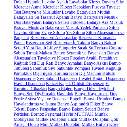
Dolap Uyumlu Lavabo
Ayaklı Lavabolar
Klozet
Duvara Sıfır
Klozetler
Asma Klozetler
Klozet Kapakları
Pisuvar
Tuvalet
Taşı
Batarya ve Musluklar
Lavabo Bataryaları
Mutfak
Bataryaları
Su Tasarruf Aparatı
Banyo Bataryaları
Musluk
Duş Bataryaları
Batarya Setleri
Fotoselli Batarya
Ara Musluk
Pisuvar Musluğu
Batarya ve Musluk Yedek Parçaları
Sifon
Lavabo Sifonu
Eviye Sifonu
Yer Sifonu
Sifon Aksesuarları ve
Parçaları
Rezervuar ve Aksesuarları
Rezervuar Kumanda
Paneli
Rezervuar Seti
Rezervuar İç Takımı
Banyo Bakım
Setleri
Yara Bandı
Lif ve Süngerler
Sıcak Su Torbası
Cımbız
Sabun
Tırnak Makası
Banyo Seramik ve Fayansları
Banyo
Aksesuarları
Tuvalet ve Klozet Fırçaları
Ayaklı Fırçalık ve
Kağıtlık Seti
Duş Rafı
Banyo Aynaları
Banyo Askısı
Banyo
Taburesi
Sabunluk
Sıvı Sabunluk Pompası
Tuvalet Kağıtlığı
Pamukluk
Diş Fırçası Koruma Kabı
Diş Macunu Kutusu
Dispenserler
Sıvı Sabun Dispenseri
Tuvalet Kağıdı Dispenseri
Havlu Dispenseri
Klozet Kapak Örtüsü Dispenseri
El
Kurutma Cihazları
Banyo Etajeri
Banyo Düzenleyicileri
Banyo Seti
Diş Fırçalık
Havluluk
Banyo Kaydırmazı
Duş
Perde Askısı
Yaşlı ve Bedensel Engelli Banyo Ürünleri
Banyo
Havalandırma ve Isıtma
Banyo Aspiratörü
Diğer
Banyo
Tekstil
Banyo Paspasları
Banyo Bakım Setleri
Banyo
Perdeleri
Bornoz
Peştemal
Havlu
MUTFAK
Mutfak
Mobilyaları
Mutfak Dolapları
Hazır Mutfak Dolapları
Çok
Amaçlı Dolap
Mini Mutfak Dolapları
Mutfak Rafları
Köşe