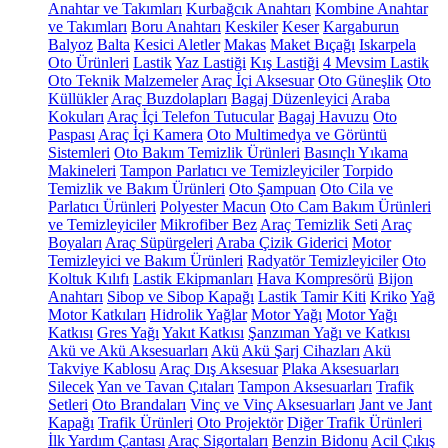
Anahtar ve Takımları
Kurbağcık Anahtarı
Kombine Anahtar
ve Takımları
Boru Anahtarı
Keskiler
Keser
Kargaburun
Balyoz
Balta
Kesici Aletler
Makas
Maket Bıçağı
Iskarpela
Oto Ürünleri
Lastik
Yaz Lastiği
Kış Lastiği
4 Mevsim Lastik
Oto Teknik Malzemeler
Araç İçi Aksesuar
Oto Güneşlik
Oto
Küllükler
Araç Buzdolapları
Bagaj Düzenleyici
Araba
Kokuları
Araç İçi Telefon Tutucular
Bagaj Havuzu
Oto
Paspası
Araç İçi Kamera
Oto Multimedya ve Görüntü
Sistemleri
Oto Bakım Temizlik Ürünleri
Basınçlı Yıkama
Makineleri
Tampon Parlatıcı ve Temizleyiciler
Torpido
Temizlik ve Bakım Ürünleri
Oto Şampuan
Oto Cila ve
Parlatıcı Ürünleri
Polyester Macun
Oto Cam Bakım Ürünleri
ve Temizleyiciler
Mikrofiber Bez
Araç Temizlik Seti
Araç
Boyaları
Araç Süpürgeleri
Araba Çizik Giderici
Motor
Temizleyici ve Bakım Ürünleri
Radyatör Temizleyiciler
Oto
Koltuk Kılıfı
Lastik Ekipmanları
Hava Kompresörü
Bijon
Anahtarı
Sibop ve Sibop Kapağı
Lastik Tamir Kiti
Kriko
Yağ
Motor Katkıları
Hidrolik Yağlar
Motor Yağı
Motor Yağı
Katkısı
Gres Yağı
Yakıt Katkısı
Şanzıman Yağı ve Katkısı
Akü ve Akü Aksesuarları
Akü
Akü Şarj Cihazları
Akü
Takviye Kablosu
Araç Dış Aksesuar
Plaka Aksesuarları
Silecek
Yan ve Tavan Çıtaları
Tampon Aksesuarları
Trafik
Setleri
Oto Brandaları
Vinç ve Vinç Aksesuarları
Jant ve Jant
Kapağı
Trafik Ürünleri
Oto Projektör
Diğer Trafik Ürünleri
İlk Yardım Çantası
Araç Sigortaları
Benzin Bidonu
Acil Çıkış