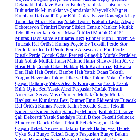
Dekoratif Tabak ve Kaseler
Biblo
Şaraplıklar
Tütsülük ve
Buhurdanlık
Mumluklar ve Şamdanlar
Meyvelik
Magnet
Kumbara
Dekoratif Taşlar
Kül Tablası
Nazar Boncuğu
Kitap
Tutucular
Müzik Kutusu
Yatak Tepsisi
Kokulu Taşlar
Ahşap
Dekorasyon Ürünleri
Duvar Süsleri
Cansız Manken
Mutfak
Tekstili
Amerikan Servis
Masa Örtüleri
Mutfak Önlüğü
Mutfak Havlusu ve Kurulama Bezi
Runner
Fırın Eldiveni ve
Tutacak
Raf Örtüsü
Kumaş Peçete
Ev Tekstili
Perde
Stor
Perde
Jaluziler
Tül Perde
Perde Aksesuarları
Fon Perde
Rustik Perde
Çocuk Odası Perdesi
Güneşlik
Mutfak Perdeleri
Halı
Yolluk
Mutfak Halısı
Makine Halısı
Shaggy Halı
Jüt ve
Hasır Halı
Çocuk Odası Halıları
Halı Kaydırmazı
El Halısı
Deri Halı
Halı Örtüsü
Bambu Halı
Yatak Odası Tekstili
Yorgan
Nevresim Takımı
Pike ve Pike Takımı
Yatak Örtüsü
Çarşaf
Battaniye
Yatak Alezi & Koruyucusu
Yastık
Yastık
Kılıfı
Uyku Seti
Yastık Alezi
Paspaslar
Mutfak Tekstili
Amerikan Servis
Masa Örtüleri
Mutfak Önlüğü
Mutfak
Havlusu ve Kurulama Bezi
Runner
Fırın Eldiveni ve Tutacak
Raf Örtüsü
Kumaş Peçete
Kilim
Seccade
Salon Tekstili
Kırlent ve Kırlent Kılıfı
Sandalye Minderi
Koltuk Örtüsü ve
Şalı
Dekoratif Yastık
Sandalye Kılıfı
Bahçe Tekstili
Salıncak
Minderleri
Bebek Odası Tekstili
Bebek Yorganı
Bebek
Çarşafı
Bebek Nevresim Takımı
Bebek Battaniyesi
Bebek
Uyku Seti
Banyo Tekstil
Banyo Paspasları
Banyo Bakım
Setleri
Banyo Perdeleri
Bornoz
Peştemal
Havlu
Duvar