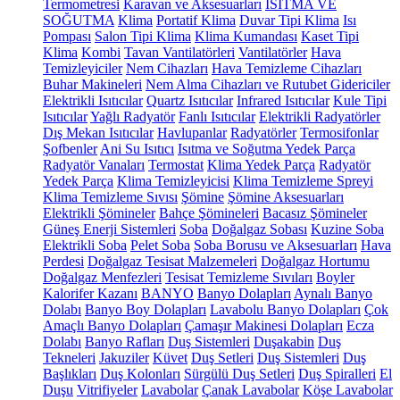
Termometresi
Karavan ve Aksesuarları
ISITMA VE
SOĞUTMA
Klima
Portatif Klima
Duvar Tipi Klima
Isı
Pompası
Salon Tipi Klima
Klima Kumandası
Kaset Tipi
Klima
Kombi
Tavan Vantilatörleri
Vantilatörler
Hava
Temizleyiciler
Nem Cihazları
Hava Temizleme Cihazları
Buhar Makineleri
Nem Alma Cihazları ve Rutubet Gidericiler
Elektrikli Isıtıcılar
Quartz Isıtıcılar
Infrared Isıtıcılar
Kule Tipi
Isıtıcılar
Yağlı Radyatör
Fanlı Isıtıcılar
Elektrikli Radyatörler
Dış Mekan Isıtıcılar
Havlupanlar
Radyatörler
Termosifonlar
Şofbenler
Ani Su Isıtıcı
Isıtma ve Soğutma Yedek Parça
Radyatör Vanaları
Termostat
Klima Yedek Parça
Radyatör
Yedek Parça
Klima Temizleyicisi
Klima Temizleme Spreyi
Klima Temizleme Sıvısı
Şömine
Şömine Aksesuarları
Elektrikli Şömineler
Bahçe Şömineleri
Bacasız Şömineler
Güneş Enerji Sistemleri
Soba
Doğalgaz Sobası
Kuzine Soba
Elektrikli Soba
Pelet Soba
Soba Borusu ve Aksesuarları
Hava
Perdesi
Doğalgaz Tesisat Malzemeleri
Doğalgaz Hortumu
Doğalgaz Menfezleri
Tesisat Temizleme Sıvıları
Boyler
Kalorifer Kazanı
BANYO
Banyo Dolapları
Aynalı Banyo
Dolabı
Banyo Boy Dolapları
Lavabolu Banyo Dolapları
Çok
Amaçlı Banyo Dolapları
Çamaşır Makinesi Dolapları
Ecza
Dolabı
Banyo Rafları
Duş Sistemleri
Duşakabin
Duş
Tekneleri
Jakuziler
Küvet
Duş Setleri
Duş Sistemleri
Duş
Başlıkları
Duş Kolonları
Sürgülü Duş Setleri
Duş Spiralleri
El
Duşu
Vitrifiyeler
Lavabolar
Çanak Lavabolar
Köşe Lavabolar