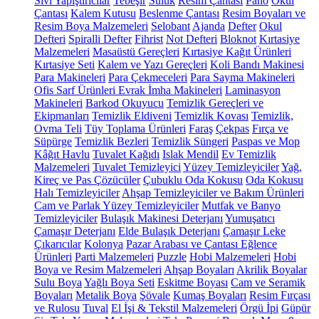
Sıvı Yapıştırıcılar
Tebeşir
Suluk
Resim Çantası
Pano
Okul
Çantası
Kalem Kutusu
Beslenme Çantası
Resim Boyaları ve
Resim Boya Malzemeleri
Selobant
Ajanda
Defter
Okul
Defteri
Spiralli Defter
Fihrist
Not Defteri
Bloknot
Kırtasiye
Malzemeleri
Masaüstü Gereçleri
Kırtasiye Kağıt Ürünleri
Kırtasiye Seti
Kalem ve Yazı Gereçleri
Koli Bandı Makinesi
Para Makineleri
Para Çekmeceleri
Para Sayma Makineleri
Ofis Sarf Ürünleri
Evrak İmha Makineleri
Laminasyon
Makineleri
Barkod Okuyucu
Temizlik Gereçleri ve
Ekipmanları
Temizlik Eldiveni
Temizlik Kovası
Temizlik,
Ovma Teli
Tüy Toplama Ürünleri
Faraş
Çekpas
Fırça ve
Süpürge
Temizlik Bezleri
Temizlik Süngeri
Paspas ve Mop
Kâğıt Havlu
Tuvalet Kağıdı
Islak Mendil
Ev Temizlik
Malzemeleri
Tuvalet Temizleyici
Yüzey Temizleyiciler
Yağ,
Kireç ve Pas Çözücüler
Çubuklu Oda Kokusu
Oda Kokusu
Halı Temizleyiciler
Ahşap Temizleyiciler ve Bakım Ürünleri
Cam ve Parlak Yüzey Temizleyiciler
Mutfak ve Banyo
Temizleyiciler
Bulaşık Makinesi Deterjanı
Yumuşatıcı
Çamaşır Deterjanı
Elde Bulaşık Deterjanı
Çamaşır Leke
Çıkarıcılar
Kolonya
Pazar Arabası ve Çantası
Eğlence
Ürünleri
Parti Malzemeleri
Puzzle
Hobi Malzemeleri
Hobi
Boya ve Resim Malzemeleri
Ahşap Boyaları
Akrilik Boyalar
Sulu Boya
Yağlı Boya Seti
Eskitme Boyası
Cam ve Seramik
Boyaları
Metalik Boya
Şövale
Kumaş Boyaları
Resim Fırçası
ve Rulosu
Tuval
El İşi & Tekstil Malzemeleri
Örgü İpi
Güpür