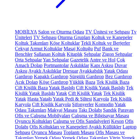
MOBİLYA
Salon ve Oturma Odası
TV Ünitesi ve Sehpası
Tv
Üniteleri
TV Sehpası
Oturma Grupları
Koltuk ve Kanepeler
Koltuk Takımları
Köşe Koltuklar
Tekli Koltuk ve Berjerler
Çekyat
Armut Koltuklar
Masaj Koltuğu
Puf
Bank ve
Benchler
Sallanan Koltuk
Kitaplık
Sehpalar
Zigon Sehpalar
Orta Sehpalar
Yan Sehpalar
Gazetelik
Antre ve Hol
Çok
Amaçlı Dolap
Portmantolar
Askılıklar
Kapı Askısı
Duvar
Askısı
Ayaklı Askılıklar
Dresuar
Ayakkabılık
Yatak Odası
Gardırop
Kapaklı Gardırop
Sürgülü Gardırop
Bez Gardırop
Açık Dolap
Köşe Gardırop
Yüklük
Baza
Tek Kişilik Baza
Çift Kişilik Baza
Yatak Başlığı
Çift Kişilik Yatak Başlığı
Tek
Kişilik Yatak Başlığı
Yatak
Çift Kişilik Yatak
Tek Kişilik
Yatak
Hasta Yatağı
Yatak Pedi & Şiltesi
Karyola
Tek Kişilik
Karyola
Çift Kişilik Karyola
Şifonyerler
Komodin
Yatak
Odası Takımları
Makyaj Masası
Takı Dolabı
Sandık
Paravan
Ofis ve Çalışma Mobilyaları
Çalışma ve Bilgisayar Masası
Oyuncu Koltukları
Çalışma ve Ofis Sandalyeleri
Keson
Ofis
Dolabı
Ofis Koltukları ve Kanepeleri
Ayaklı Küllükler
Laptop
Sehpası
Oyuncu Masası
Toplantı Masası
Ofis Masası ve
Takımları
Yemek Odası
Yemek Odası Takımları
Vitrin
Yemek