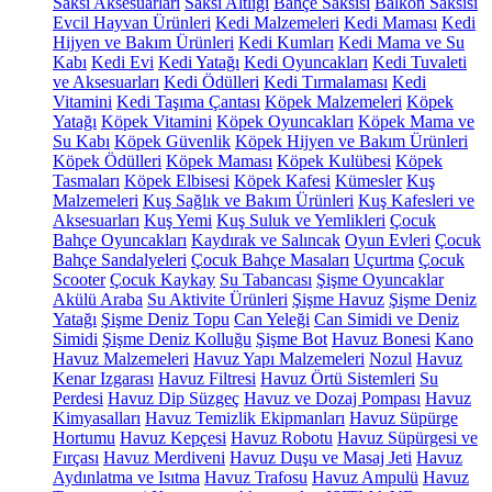
Saksı Aksesuarları
Saksı Altlığı
Bahçe Saksısı
Balkon Saksısı
Evcil Hayvan Ürünleri
Kedi Malzemeleri
Kedi Maması
Kedi
Hijyen ve Bakım Ürünleri
Kedi Kumları
Kedi Mama ve Su
Kabı
Kedi Evi
Kedi Yatağı
Kedi Oyuncakları
Kedi Tuvaleti
ve Aksesuarları
Kedi Ödülleri
Kedi Tırmalaması
Kedi
Vitamini
Kedi Taşıma Çantası
Köpek Malzemeleri
Köpek
Yatağı
Köpek Vitamini
Köpek Oyuncakları
Köpek Mama ve
Su Kabı
Köpek Güvenlik
Köpek Hijyen ve Bakım Ürünleri
Köpek Ödülleri
Köpek Maması
Köpek Kulübesi
Köpek
Tasmaları
Köpek Elbisesi
Köpek Kafesi
Kümesler
Kuş
Malzemeleri
Kuş Sağlık ve Bakım Ürünleri
Kuş Kafesleri ve
Aksesuarları
Kuş Yemi
Kuş Suluk ve Yemlikleri
Çocuk
Bahçe Oyuncakları
Kaydırak ve Salıncak
Oyun Evleri
Çocuk
Bahçe Sandalyeleri
Çocuk Bahçe Masaları
Uçurtma
Çocuk
Scooter
Çocuk Kaykay
Su Tabancası
Şişme Oyuncaklar
Akülü Araba
Su Aktivite Ürünleri
Şişme Havuz
Şişme Deniz
Yatağı
Şişme Deniz Topu
Can Yeleği
Can Simidi ve Deniz
Simidi
Şişme Deniz Kolluğu
Şişme Bot
Havuz Bonesi
Kano
Havuz Malzemeleri
Havuz Yapı Malzemeleri
Nozul
Havuz
Kenar Izgarası
Havuz Filtresi
Havuz Örtü Sistemleri
Su
Perdesi
Havuz Dip Süzgeç
Havuz ve Dozaj Pompası
Havuz
Kimyasalları
Havuz Temizlik Ekipmanları
Havuz Süpürge
Hortumu
Havuz Kepçesi
Havuz Robotu
Havuz Süpürgesi ve
Fırçası
Havuz Merdiveni
Havuz Duşu ve Masaj Jeti
Havuz
Aydınlatma ve Isıtma
Havuz Trafosu
Havuz Ampulü
Havuz