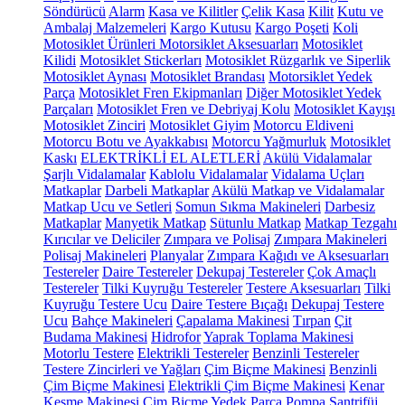
Söndürücü
Alarm
Kasa ve Kilitler
Çelik Kasa
Kilit
Kutu ve
Ambalaj Malzemeleri
Kargo Kutusu
Kargo Poşeti
Koli
Motosiklet Ürünleri
Motorsiklet Aksesuarları
Motosiklet
Kilidi
Motosiklet Stickerları
Motosiklet Rüzgarlık ve Siperlik
Motosiklet Aynası
Motosiklet Brandası
Motorsiklet Yedek
Parça
Motosiklet Fren Ekipmanları
Diğer Motosiklet Yedek
Parçaları
Motosiklet Fren ve Debriyaj Kolu
Motosiklet Kayışı
Motosiklet Zinciri
Motosiklet Giyim
Motorcu Eldiveni
Motorcu Botu ve Ayakkabısı
Motorcu Yağmurluk
Motosiklet
Kaskı
ELEKTRİKLİ EL ALETLERİ
Akülü Vidalamalar
Şarjlı Vidalamalar
Kablolu Vidalamalar
Vidalama Uçları
Matkaplar
Darbeli Matkaplar
Akülü Matkap ve Vidalamalar
Matkap Ucu ve Setleri
Somun Sıkma Makineleri
Darbesiz
Matkaplar
Manyetik Matkap
Sütunlu Matkap
Matkap Tezgahı
Kırıcılar ve Deliciler
Zımpara ve Polisaj
Zımpara Makineleri
Polisaj Makineleri
Planyalar
Zımpara Kağıdı ve Aksesuarları
Testereler
Daire Testereler
Dekupaj Testereler
Çok Amaçlı
Testereler
Tilki Kuyruğu Testereler
Testere Aksesuarları
Tilki
Kuyruğu Testere Ucu
Daire Testere Bıçağı
Dekupaj Testere
Ucu
Bahçe Makineleri
Çapalama Makinesi
Tırpan
Çit
Budama Makinesi
Hidrofor
Yaprak Toplama Makinesi
Motorlu Testere
Elektrikli Testereler
Benzinli Testereler
Testere Zincirleri ve Yağları
Çim Biçme Makinesi
Benzinli
Çim Biçme Makinesi
Elektrikli Çim Biçme Makinesi
Kenar
Kesme Makinesi
Çim Biçme Yedek Parça
Pompa
Santrifüj