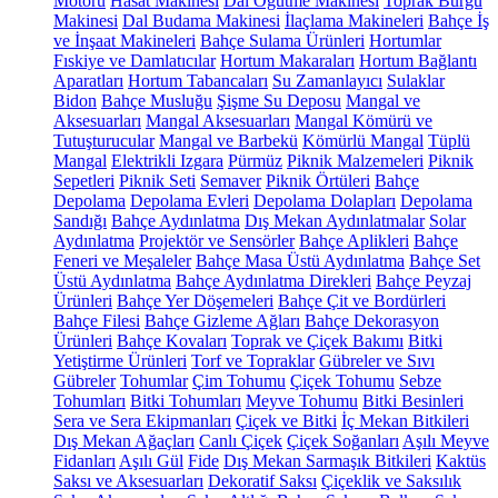
Motoru
Hasat Makinesi
Dal Öğütme Makinesi
Toprak Burgu
Makinesi
Dal Budama Makinesi
İlaçlama Makineleri
Bahçe İş
ve İnşaat Makineleri
Bahçe Sulama Ürünleri
Hortumlar
Fıskiye ve Damlatıcılar
Hortum Makaraları
Hortum Bağlantı
Aparatları
Hortum Tabancaları
Su Zamanlayıcı
Sulaklar
Bidon
Bahçe Musluğu
Şişme Su Deposu
Mangal ve
Aksesuarları
Mangal Aksesuarları
Mangal Kömürü ve
Tutuşturucular
Mangal ve Barbekü
Kömürlü Mangal
Tüplü
Mangal
Elektrikli Izgara
Pürmüz
Piknik Malzemeleri
Piknik
Sepetleri
Piknik Seti
Semaver
Piknik Örtüleri
Bahçe
Depolama
Depolama Evleri
Depolama Dolapları
Depolama
Sandığı
Bahçe Aydınlatma
Dış Mekan Aydınlatmalar
Solar
Aydınlatma
Projektör ve Sensörler
Bahçe Aplikleri
Bahçe
Feneri ve Meşaleler
Bahçe Masa Üstü Aydınlatma
Bahçe Set
Üstü Aydınlatma
Bahçe Aydınlatma Direkleri
Bahçe Peyzaj
Ürünleri
Bahçe Yer Döşemeleri
Bahçe Çit ve Bordürleri
Bahçe Filesi
Bahçe Gizleme Ağları
Bahçe Dekorasyon
Ürünleri
Bahçe Kovaları
Toprak ve Çiçek Bakımı
Bitki
Yetiştirme Ürünleri
Torf ve Topraklar
Gübreler ve Sıvı
Gübreler
Tohumlar
Çim Tohumu
Çiçek Tohumu
Sebze
Tohumları
Bitki Tohumları
Meyve Tohumu
Bitki Besinleri
Sera ve Sera Ekipmanları
Çiçek ve Bitki
İç Mekan Bitkileri
Dış Mekan Ağaçları
Canlı Çiçek
Çiçek Soğanları
Aşılı Meyve
Fidanları
Aşılı Gül
Fide
Dış Mekan Sarmaşık Bitkileri
Kaktüs
Saksı ve Aksesuarları
Dekoratif Saksı
Çiçeklik ve Saksılık