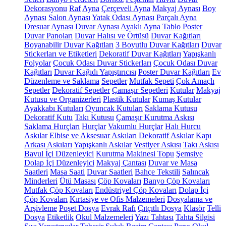
Dekorasyonu
Raf
Ayna
Çerçeveli Ayna
Makyaj Aynası
Boy
Aynası
Salon Aynası
Yatak Odası Aynası
Parçalı Ayna
Dresuar Aynası
Duvar Aynası
Ayaklı Ayna
Tablo
Poster
Duvar Panoları
Duvar Halısı ve Örtüsü
Duvar Kağıtları
Boyanabilir Duvar Kağıtları
3 Boyutlu Duvar Kağıtları
Duvar
Stickerları ve Etiketleri
Dekoratif Duvar Kağıtları
Yapışkanlı
Folyolar
Çocuk Odası Duvar Stickerları
Çocuk Odası Duvar
Kağıtları
Duvar Kağıdı Yapıştırıcısı
Poster Duvar Kağıtları
Ev
Düzenleme ve Saklama
Sepetler
Mutfak Sepeti
Çok Amaçlı
Sepetler
Dekoratif Sepetler
Çamaşır Sepetleri
Kutular
Makyaj
Kutusu ve Organizerleri
Plastik Kutular
Kumaş Kutular
Ayakkabı Kutuları
Oyuncak Kutuları
Saklama Kutusu
Dekoratif Kutu
Takı Kutusu
Çamaşır Kurutma Askısı
Saklama Hurçları
Hurçlar
Vakumlu Hurçlar
Halı Hurcu
Askılar
Elbise ve Aksesuar Askıları
Dekoratif Askılar
Kapı
Arkası Askıları
Yapışkanlı Askılar
Vestiyer Askısı
Takı Askısı
Bavul İçi Düzenleyici
Kurutma Makinesi Topu
Şemsiye
Dolap İçi Düzenleyici
Makyaj Çantası
Duvar ve Masa
Saatleri
Masa Saati
Duvar Saatleri
Bahçe Tekstili
Salıncak
Minderleri
Ütü Masası
Çöp Kovaları
Banyo Çöp Kovaları
Mutfak Çöp Kovaları
Endüstriyel Çöp Kovaları
Dolap İçi
Çöp Kovaları
Kırtasiye ve Ofis Malzemeleri
Dosyalama ve
Arşivleme
Poşet Dosya
Evrak Rafı
Çıtçıtlı Dosya
Klasör
Telli
Dosya
Etiketlik
Okul Malzemeleri
Yazı Tahtası
Tahta Silgisi