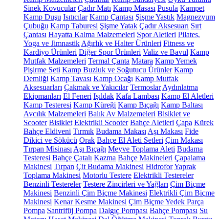
Sinek Kovucular
Çadır Matı
Kamp Masası
Pusula
Kampet
Kamp Duşu
Isıtıcılar
Kamp Çantası
Şişme Yastık
Magnezyum
Çubuğu
Kamp Taburesi
Şişme Yatak
Çadır Aksesuarı
Sırt
Çantası
Hayatta Kalma Malzemeleri
Spor Aletleri
Pilates,
Yoga ve Jimnastik
Ağırlık ve Halter Ürünleri
Fitness ve
Kardiyo Ürünleri
Diğer Spor Ürünleri
Valiz ve Bavul
Kamp
Mutfak Malzemeleri
Termal Çanta
Matara
Kamp Yemek
Pişirme Seti
Kamp Buzluk ve Soğutucu Ürünler
Kamp
Demliği
Kamp Tavası
Kamp Ocağı
Kamp Mutfak
Aksesuarları
Çakmak ve Yakıcılar
Termoslar
Aydınlatma
Ekipmanları
El Feneri
Işıldak
Kafa Lambası
Kamp El Aletleri
Kamp Testeresi
Kamp Küreği
Kamp Bıçağı
Kamp Baltası
Avcılık Malzemeleri
Balık Av Malzemeleri
Bisiklet ve
Scooter
Bisiklet
Elektrikli Scooter
Bahçe Aletleri
Çapa
Kürek
Bahçe Eldiveni
Tırmık
Budama Makası
Aşı Makası
Fide
Dikici ve Sökücü
Orak
Bahçe El Aleti Setleri
Çim Makası
Tırpan Misinası
Aşı Bıçağı
Meyve Toplama Aleti
Budama
Testeresi
Bahçe Çatalı
Kazma
Bahçe Makineleri
Çapalama
Makinesi
Tırpan
Çit Budama Makinesi
Hidrofor
Yaprak
Toplama Makinesi
Motorlu Testere
Elektrikli Testereler
Benzinli Testereler
Testere Zincirleri ve Yağları
Çim Biçme
Makinesi
Benzinli Çim Biçme Makinesi
Elektrikli Çim Biçme
Makinesi
Kenar Kesme Makinesi
Çim Biçme Yedek Parça
Pompa
Santrifüj Pompa
Dalgıç Pompası
Bahçe Pompası
Su