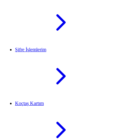
Şifre İşlemlerim
Koçtaş Kartım