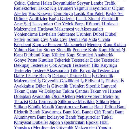
Çekici
Çekme Halatı
Boyunluklar
Seyyar Lamba
Trafik
Reflektörleri
Takoz
Kış Ürünleri
Yağmur Kaydırıcılar
Ölçüm
Aletleri
Buz Kazıyıcı
Cam Suyu
Lastik Kar Paleti
Kışlık Set
Ürünler
Antifrizler
Buğu Giderici
Lastik Zinciri
Elektrikli
Araç Şarj İstasyonları
Oto Yedek Parça
Römork
Hırdavat
Malzemeleri
Hırdavat Malzemesi ve Aksesuarları
Yönlendirme Levhaları
Sabitleme Ürünleri
Dübel
Dübel
Setleri
Somun
Çivi
Vida-Çivi
Demir Pul
Vida
Civata
Köşebent
Kapı ve Pencere Malzemeleri
Menteşe
Kapı Kolları
Yalıtım Bantları
Stoper
Sineklik
Pencere Kolu
Kapı Hidroliği
Kapı Dürbünü
Kapı Kilitleri
Kapı Sürgüleri
Anahtarlık
Gönye
Posta Kutuları
Tekerlek
Testereler
Daire Testereler
Dekupaj Testereler
Çok Amaçlı Testereler
Tilki Kuyruğu
Testereler
Testere Aksesuarları
Tilki Kuyruğu Testere Ucu
Daire Testere Bıçağı
Dekupaj Testere Ucu
İş Güvenlik
Malzemeleri
İş Güvenlik Gözlükleri
İş Eldiveni
İş Elbisesi
İş
Ayakkabısı
Diğer İş Güvenlik Ürünleri
Siperlik
Lanyard
Takım Çanta Ve Dolapları
Takım Çantası
Takım ve Hizmet
Dolapları
Avadanlık
Ölçü Aletleri
Metre ve Şerit Metre
Su
Terazisi
Oda Termostatı
Silikon ve Mastikler
Silikon
Mum
Silikon
Köpük
Mastik
Yapıştırıcı ve Bantlar
Bant
Teflon Bant
Elektrik Bandı
Kaydırmaz Bant
Koli Bandı
Çift Taraflı Bant
Alüminyum Bant
İzolasyon Bandı
Yapıştırıcılar
Tutkal
Kimyasal Dübeller
Japon Yapıştırıcıları
Epoksi
Hızlı
Yapıştırıcı
Merdivenler
Güvenlik Malzemeleri
Yangın