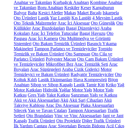
Anahtar ve Takımları
Kurbağcık Anahtarı
Kombine Anahtar
ve Takımları
Boru Anahtarı
Keskiler
Keser
Kargaburun
Balyoz
Balta
Kesici Aletler
Makas
Maket Bıçağı
Iskarpela
Oto Ürünleri
Lastik
Yaz Lastiği
Kış Lastiği
4 Mevsim Lastik
Oto Teknik Malzemeler
Araç İçi Aksesuar
Oto Güneşlik
Oto
Küllükler
Araç Buzdolapları
Bagaj Düzenleyici
Araba
Kokuları
Araç İçi Telefon Tutucular
Bagaj Havuzu
Oto
Paspası
Araç İçi Kamera
Oto Multimedya ve Görüntü
Sistemleri
Oto Bakım Temizlik Ürünleri
Basınçlı Yıkama
Makineleri
Tampon Parlatıcı ve Temizleyiciler
Torpido
Temizlik ve Bakım Ürünleri
Oto Şampuan
Oto Cila ve
Parlatıcı Ürünleri
Polyester Macun
Oto Cam Bakım Ürünleri
ve Temizleyiciler
Mikrofiber Bez
Araç Temizlik Seti
Araç
Boyaları
Araç Süpürgeleri
Araba Çizik Giderici
Motor
Temizleyici ve Bakım Ürünleri
Radyatör Temizleyiciler
Oto
Koltuk Kılıfı
Lastik Ekipmanları
Hava Kompresörü
Bijon
Anahtarı
Sibop ve Sibop Kapağı
Lastik Tamir Kiti
Kriko
Yağ
Motor Katkıları
Hidrolik Yağlar
Motor Yağı
Motor Yağı
Katkısı
Gres Yağı
Yakıt Katkısı
Şanzıman Yağı ve Katkısı
Akü ve Akü Aksesuarları
Akü
Akü Şarj Cihazları
Akü
Takviye Kablosu
Araç Dış Aksesuar
Plaka Aksesuarları
Silecek
Yan ve Tavan Çıtaları
Tampon Aksesuarları
Trafik
Setleri
Oto Brandaları
Vinç ve Vinç Aksesuarları
Jant ve Jant
Kapağı
Trafik Ürünleri
Oto Projektör
Diğer Trafik Ürünleri
İlk Yardım Çantası
Araç Sigortaları
Benzin Bidonu
Acil Çıkış