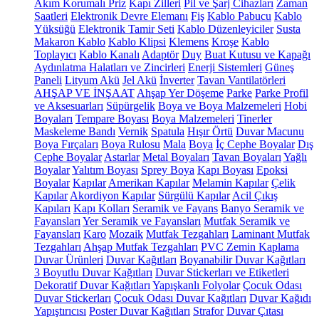
Akım Korumalı Priz
Kapı Zilleri
Pil ve Şarj Cihazları
Zaman
Saatleri
Elektronik Devre Elemanı
Fiş
Kablo Pabucu
Kablo
Yüksüğü
Elektronik Tamir Seti
Kablo Düzenleyiciler
Susta
Makaron Kablo
Kablo Klipsi
Klemens
Kroşe
Kablo
Toplayıcı
Kablo Kanalı
Adaptör
Duy
Buat Kutusu ve Kapağı
Aydınlatma Halatları ve Zincirleri
Enerji Sistemleri
Güneş
Paneli
Lityum Akü
Jel Akü
İnverter
Tavan Vantilatörleri
AHŞAP VE İNŞAAT
Ahşap Yer Döşeme
Parke
Parke Profil
ve Aksesuarları
Süpürgelik
Boya ve Boya Malzemeleri
Hobi
Boyaları
Tempare Boyası
Boya Malzemeleri
Tinerler
Maskeleme Bandı
Vernik
Spatula
Hışır Örtü
Duvar Macunu
Boya Fırçaları
Boya Rulosu
Mala
Boya
İç Cephe Boyalar
Dış
Cephe Boyalar
Astarlar
Metal Boyaları
Tavan Boyaları
Yağlı
Boyalar
Yalıtım Boyası
Sprey Boya
Kapı Boyası
Epoksi
Boyalar
Kapılar
Amerikan Kapılar
Melamin Kapılar
Çelik
Kapılar
Akordiyon Kapılar
Sürgülü Kapılar
Acil Çıkış
Kapıları
Kapı Kolları
Seramik ve Fayans
Banyo Seramik ve
Fayansları
Yer Seramik ve Fayansları
Mutfak Seramik ve
Fayansları
Karo
Mozaik
Mutfak Tezgahları
Laminant Mutfak
Tezgahları
Ahşap Mutfak Tezgahları
PVC Zemin Kaplama
Duvar Ürünleri
Duvar Kağıtları
Boyanabilir Duvar Kağıtları
3 Boyutlu Duvar Kağıtları
Duvar Stickerları ve Etiketleri
Dekoratif Duvar Kağıtları
Yapışkanlı Folyolar
Çocuk Odası
Duvar Stickerları
Çocuk Odası Duvar Kağıtları
Duvar Kağıdı
Yapıştırıcısı
Poster Duvar Kağıtları
Strafor
Duvar Çıtası