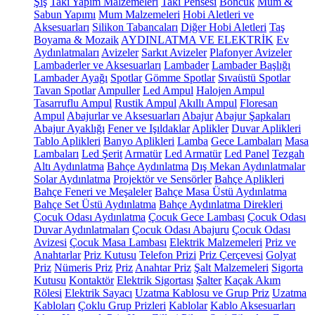
Şiş
Takı Yapım Malzemeleri
Takı Pensesi
Boncuk
Mum &
Sabun Yapımı
Mum Malzemeleri
Hobi Aletleri ve
Aksesuarları
Silikon Tabancaları
Diğer Hobi Aletleri
Taş
Boyama & Mozaik
AYDINLATMA VE ELEKTRİK
Ev
Aydınlatmaları
Avizeler
Sarkıt Avizeler
Plafonyer Avizeler
Lambaderler ve Aksesuarları
Lambader
Lambader Başlığı
Lambader Ayağı
Spotlar
Gömme Spotlar
Sıvaüstü Spotlar
Tavan Spotlar
Ampuller
Led Ampul
Halojen Ampul
Tasarruflu Ampul
Rustik Ampul
Akıllı Ampul
Floresan
Ampul
Abajurlar ve Aksesuarları
Abajur
Abajur Şapkaları
Abajur Ayaklığı
Fener ve Işıldaklar
Aplikler
Duvar Aplikleri
Tablo Aplikleri
Banyo Aplikleri
Lamba
Gece Lambaları
Masa
Lambaları
Led Şerit
Armatür
Led Armatür
Led Panel
Tezgah
Altı Aydınlatma
Bahçe Aydınlatma
Dış Mekan Aydınlatmalar
Solar Aydınlatma
Projektör ve Sensörler
Bahçe Aplikleri
Bahçe Feneri ve Meşaleler
Bahçe Masa Üstü Aydınlatma
Bahçe Set Üstü Aydınlatma
Bahçe Aydınlatma Direkleri
Çocuk Odası Aydınlatma
Çocuk Gece Lambası
Çocuk Odası
Duvar Aydınlatmaları
Çocuk Odası Abajuru
Çocuk Odası
Avizesi
Çocuk Masa Lambası
Elektrik Malzemeleri
Priz ve
Anahtarlar
Priz Kutusu
Telefon Prizi
Priz Çerçevesi
Golyat
Priz
Nümeris Priz
Priz
Anahtar Priz
Şalt Malzemeleri
Sigorta
Kutusu
Kontaktör
Elektrik Sigortası
Şalter
Kaçak Akım
Rölesi
Elektrik Sayacı
Uzatma Kablosu ve Grup Priz
Uzatma
Kabloları
Çoklu Grup Prizleri
Kablolar
Kablo Aksesuarları