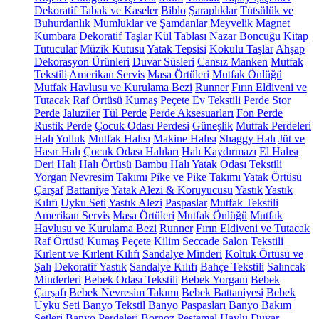
Dekoratif Tabak ve Kaseler
Biblo
Şaraplıklar
Tütsülük ve
Buhurdanlık
Mumluklar ve Şamdanlar
Meyvelik
Magnet
Kumbara
Dekoratif Taşlar
Kül Tablası
Nazar Boncuğu
Kitap
Tutucular
Müzik Kutusu
Yatak Tepsisi
Kokulu Taşlar
Ahşap
Dekorasyon Ürünleri
Duvar Süsleri
Cansız Manken
Mutfak
Tekstili
Amerikan Servis
Masa Örtüleri
Mutfak Önlüğü
Mutfak Havlusu ve Kurulama Bezi
Runner
Fırın Eldiveni ve
Tutacak
Raf Örtüsü
Kumaş Peçete
Ev Tekstili
Perde
Stor
Perde
Jaluziler
Tül Perde
Perde Aksesuarları
Fon Perde
Rustik Perde
Çocuk Odası Perdesi
Güneşlik
Mutfak Perdeleri
Halı
Yolluk
Mutfak Halısı
Makine Halısı
Shaggy Halı
Jüt ve
Hasır Halı
Çocuk Odası Halıları
Halı Kaydırmazı
El Halısı
Deri Halı
Halı Örtüsü
Bambu Halı
Yatak Odası Tekstili
Yorgan
Nevresim Takımı
Pike ve Pike Takımı
Yatak Örtüsü
Çarşaf
Battaniye
Yatak Alezi & Koruyucusu
Yastık
Yastık
Kılıfı
Uyku Seti
Yastık Alezi
Paspaslar
Mutfak Tekstili
Amerikan Servis
Masa Örtüleri
Mutfak Önlüğü
Mutfak
Havlusu ve Kurulama Bezi
Runner
Fırın Eldiveni ve Tutacak
Raf Örtüsü
Kumaş Peçete
Kilim
Seccade
Salon Tekstili
Kırlent ve Kırlent Kılıfı
Sandalye Minderi
Koltuk Örtüsü ve
Şalı
Dekoratif Yastık
Sandalye Kılıfı
Bahçe Tekstili
Salıncak
Minderleri
Bebek Odası Tekstili
Bebek Yorganı
Bebek
Çarşafı
Bebek Nevresim Takımı
Bebek Battaniyesi
Bebek
Uyku Seti
Banyo Tekstil
Banyo Paspasları
Banyo Bakım
Setleri
Banyo Perdeleri
Bornoz
Peştemal
Havlu
Duvar