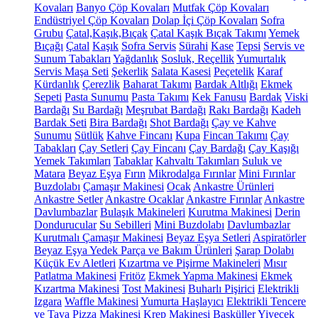
Kovaları
Banyo Çöp Kovaları
Mutfak Çöp Kovaları
Endüstriyel Çöp Kovaları
Dolap İçi Çöp Kovaları
Sofra
Grubu
Çatal,Kaşık,Bıçak
Çatal Kaşık Bıçak Takımı
Yemek
Bıçağı
Çatal
Kaşık
Sofra Servis
Sürahi
Kase
Tepsi
Servis ve
Sunum Tabakları
Yağdanlık
Sosluk, Reçellik
Yumurtalık
Servis Maşa Seti
Şekerlik
Salata Kasesi
Peçetelik
Karaf
Kürdanlık
Çerezlik
Baharat Takımı
Bardak Altlığı
Ekmek
Sepeti
Pasta Sunumu
Pasta Takımı
Kek Fanusu
Bardak
Viski
Bardağı
Su Bardağı
Meşrubat Bardağı
Rakı Bardağı
Kadeh
Bardak Seti
Bira Bardağı
Shot Bardağı
Çay ve Kahve
Sunumu
Sütlük
Kahve Fincanı
Kupa
Fincan Takımı
Çay
Tabakları
Çay Setleri
Çay Fincanı
Çay Bardağı
Çay Kaşığı
Yemek Takımları
Tabaklar
Kahvaltı Takımları
Suluk ve
Matara
Beyaz Eşya
Fırın
Mikrodalga Fırınlar
Mini Fırınlar
Buzdolabı
Çamaşır Makinesi
Ocak
Ankastre Ürünleri
Ankastre Setler
Ankastre Ocaklar
Ankastre Fırınlar
Ankastre
Davlumbazlar
Bulaşık Makineleri
Kurutma Makinesi
Derin
Dondurucular
Su Sebilleri
Mini Buzdolabı
Davlumbazlar
Kurutmalı Çamaşır Makinesi
Beyaz Eşya Setleri
Aspiratörler
Beyaz Eşya Yedek Parça ve Bakım Ürünleri
Şarap Dolabı
Küçük Ev Aletleri
Kızartma ve Pişirme Makineleri
Mısır
Patlatma Makinesi
Fritöz
Ekmek Yapma Makinesi
Ekmek
Kızartma Makinesi
Tost Makinesi
Buharlı Pişirici
Elektrikli
Izgara
Waffle Makinesi
Yumurta Haşlayıcı
Elektrikli Tencere
ve Tava
Pizza Makinesi
Krep Makinesi
Basküller
Yiyecek