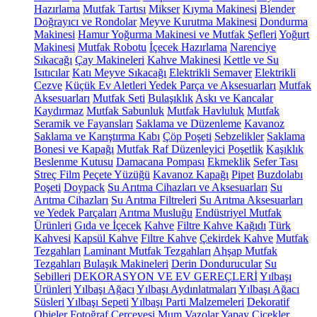
Hazırlama
Mutfak Tartısı
Mikser
Kıyma Makinesi
Blender
Doğrayıcı ve Rondolar
Meyve Kurutma Makinesi
Dondurma
Makinesi
Hamur Yoğurma Makinesi ve Mutfak Şefleri
Yoğurt
Makinesi
Mutfak Robotu
İçecek Hazırlama
Narenciye
Sıkacağı
Çay Makineleri
Kahve Makinesi
Kettle ve Su
Isıtıcılar
Katı Meyve Sıkacağı
Elektrikli Semaver
Elektrikli
Cezve
Küçük Ev Aletleri Yedek Parça ve Aksesuarları
Mutfak
Aksesuarları
Mutfak Seti
Bulaşıklık
Askı ve Kancalar
Kaydırmaz
Mutfak Sabunluk
Mutfak Havluluk
Mutfak
Seramik ve Fayansları
Saklama ve Düzenleme
Kavanoz
Saklama ve Karıştırma Kabı
Çöp Poşeti
Sebzelikler
Saklama
Bonesi ve Kapağı
Mutfak Raf Düzenleyici
Poşetlik
Kaşıklık
Beslenme Kutusu
Damacana Pompası
Ekmeklik
Sefer Tası
Streç Film
Peçete Yüzüğü
Kavanoz Kapağı
Pipet
Buzdolabı
Poşeti
Doypack
Su Arıtma Cihazları ve Aksesuarları
Su
Arıtma Cihazları
Su Arıtma Filtreleri
Su Arıtma Aksesuarları
ve Yedek Parçaları
Arıtma Musluğu
Endüstriyel Mutfak
Ürünleri
Gıda ve İçecek
Kahve
Filtre Kahve Kağıdı
Türk
Kahvesi
Kapsül Kahve
Filtre Kahve
Çekirdek Kahve
Mutfak
Tezgahları
Laminant Mutfak Tezgahları
Ahşap Mutfak
Tezgahları
Bulaşık Makineleri
Derin Dondurucular
Su
Sebilleri
DEKORASYON VE EV GEREÇLERİ
Yılbaşı
Ürünleri
Yılbaşı Ağacı
Yılbaşı Aydınlatmaları
Yılbaşı Ağacı
Süsleri
Yılbaşı Sepeti
Yılbaşı Parti Malzemeleri
Dekoratif
Objeler
Fotoğraf Çerçevesi
Mum
Vazolar
Yapay Çiçekler