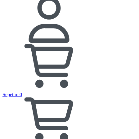
Sepetim
0