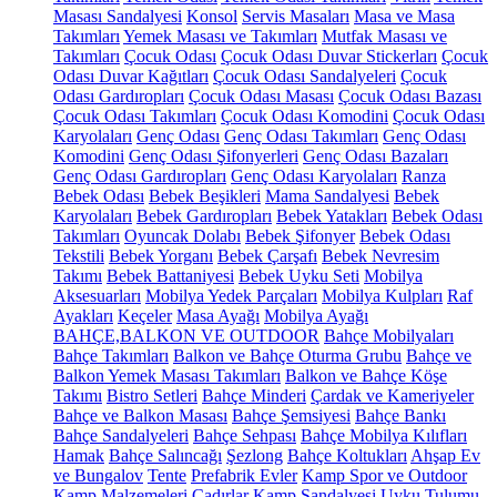
Masası Sandalyesi
Konsol
Servis Masaları
Masa ve Masa
Takımları
Yemek Masası ve Takımları
Mutfak Masası ve
Takımları
Çocuk Odası
Çocuk Odası Duvar Stickerları
Çocuk
Odası Duvar Kağıtları
Çocuk Odası Sandalyeleri
Çocuk
Odası Gardıropları
Çocuk Odası Masası
Çocuk Odası Bazası
Çocuk Odası Takımları
Çocuk Odası Komodini
Çocuk Odası
Karyolaları
Genç Odası
Genç Odası Takımları
Genç Odası
Komodini
Genç Odası Şifonyerleri
Genç Odası Bazaları
Genç Odası Gardıropları
Genç Odası Karyolaları
Ranza
Bebek Odası
Bebek Beşikleri
Mama Sandalyesi
Bebek
Karyolaları
Bebek Gardıropları
Bebek Yatakları
Bebek Odası
Takımları
Oyuncak Dolabı
Bebek Şifonyer
Bebek Odası
Tekstili
Bebek Yorganı
Bebek Çarşafı
Bebek Nevresim
Takımı
Bebek Battaniyesi
Bebek Uyku Seti
Mobilya
Aksesuarları
Mobilya Yedek Parçaları
Mobilya Kulpları
Raf
Ayakları
Keçeler
Masa Ayağı
Mobilya Ayağı
BAHÇE,BALKON VE OUTDOOR
Bahçe Mobilyaları
Bahçe Takımları
Balkon ve Bahçe Oturma Grubu
Bahçe ve
Balkon Yemek Masası Takımları
Balkon ve Bahçe Köşe
Takımı
Bistro Setleri
Bahçe Minderi
Çardak ve Kameriyeler
Bahçe ve Balkon Masası
Bahçe Şemsiyesi
Bahçe Bankı
Bahçe Sandalyeleri
Bahçe Sehpası
Bahçe Mobilya Kılıfları
Hamak
Bahçe Salıncağı
Şezlong
Bahçe Koltukları
Ahşap Ev
ve Bungalov
Tente
Prefabrik Evler
Kamp Spor ve Outdoor
Kamp Malzemeleri
Çadırlar
Kamp Sandalyesi
Uyku Tulumu