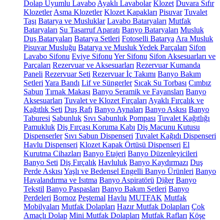
Dolap Uyumlu Lavabo
Ayaklı Lavabolar
Klozet
Duvara Sıfır
Klozetler
Asma Klozetler
Klozet Kapakları
Pisuvar
Tuvalet
Taşı
Batarya ve Musluklar
Lavabo Bataryaları
Mutfak
Bataryaları
Su Tasarruf Aparatı
Banyo Bataryaları
Musluk
Duş Bataryaları
Batarya Setleri
Fotoselli Batarya
Ara Musluk
Pisuvar Musluğu
Batarya ve Musluk Yedek Parçaları
Sifon
Lavabo Sifonu
Eviye Sifonu
Yer Sifonu
Sifon Aksesuarları ve
Parçaları
Rezervuar ve Aksesuarları
Rezervuar Kumanda
Paneli
Rezervuar Seti
Rezervuar İç Takımı
Banyo Bakım
Setleri
Yara Bandı
Lif ve Süngerler
Sıcak Su Torbası
Cımbız
Sabun
Tırnak Makası
Banyo Seramik ve Fayansları
Banyo
Aksesuarları
Tuvalet ve Klozet Fırçaları
Ayaklı Fırçalık ve
Kağıtlık Seti
Duş Rafı
Banyo Aynaları
Banyo Askısı
Banyo
Taburesi
Sabunluk
Sıvı Sabunluk Pompası
Tuvalet Kağıtlığı
Pamukluk
Diş Fırçası Koruma Kabı
Diş Macunu Kutusu
Dispenserler
Sıvı Sabun Dispenseri
Tuvalet Kağıdı Dispenseri
Havlu Dispenseri
Klozet Kapak Örtüsü Dispenseri
El
Kurutma Cihazları
Banyo Etajeri
Banyo Düzenleyicileri
Banyo Seti
Diş Fırçalık
Havluluk
Banyo Kaydırmazı
Duş
Perde Askısı
Yaşlı ve Bedensel Engelli Banyo Ürünleri
Banyo
Havalandırma ve Isıtma
Banyo Aspiratörü
Diğer
Banyo
Tekstil
Banyo Paspasları
Banyo Bakım Setleri
Banyo
Perdeleri
Bornoz
Peştemal
Havlu
MUTFAK
Mutfak
Mobilyaları
Mutfak Dolapları
Hazır Mutfak Dolapları
Çok
Amaçlı Dolap
Mini Mutfak Dolapları
Mutfak Rafları
Köşe