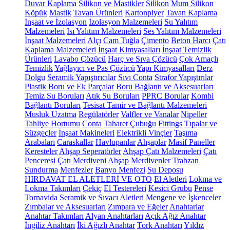
Duvar Kaplama
Silikon ve Mastikler
Silikon
Mum Silikon
Köpük
Mastik
Tavan Ürünleri
Kartonpiyer
Tavan Kaplama
İnşaat ve İzolasyon
İzolasyon Malzemeleri
Su Yalıtım
Malzemeleri
Isı Yalıtım Malzemeleri
Ses Yalıtım Malzemeleri
İnşaat Malzemeleri
Alçı
Cam Tuğla
Çimento
Beton Harcı
Çatı
Kaplama Malzemeleri
İnşaat Kimyasalları
İnşaat Temizlik
Ürünleri
Lavabo Çözücü
Harç ve Sıva Çözücü
Çok Amaçlı
Temizlik
Yağlayıcı ve Pas Çözücü
Yapı Kimyasalları
Derz
Dolgu
Seramik Yapıştırıcılar
Sıvı Conta
Strafor Yapıştırılar
Plastik Boru ve Ek Parçalar
Boru Bağlantı ve Aksesuarları
Temiz Su Boruları
Atık Su Boruları
PPRC Borular
Kombi
Bağlantı Boruları
Tesisat Tamir ve Bağlantı Malzemeleri
Musluk Uzatma
Regülatörler
Valfler ve Vanalar
Nipeller
Tahliye Hortumu
Conta
Taharet Çubuğu
Fittings
Tıpalar ve
Süzgeçler
İnşaat Makineleri
Elektrikli Vinçler
Taşıma
Arabaları
Caraskallar
Havlupanlar
Ahşaplar
Masif Paneller
Keresteler
Ahşap Seperatörler
Ahşap Çatı Malzemeleri
Çatı
Penceresi
Çatı Merdiveni
Ahşap Merdivenler
Trabzan
Sundurma
Menfezler
Banyo Menfezi
Su Deposu
HIRDAVAT EL ALETLERİ VE OTO
El Aletleri
Lokma ve
Lokma Takımları
Çekiç
El Testereleri
Kesici Grubu
Pense
Tornavida
Seramik ve Sıvacı Aletleri
Mengene ve İşkenceler
Zımbalar ve Aksesuarları
Zımpara ve Eğeler
Anahtarlar
Anahtar Takımları
Alyan Anahtarları
Açık Ağız Anahtar
İngiliz Anahtarı
İki Ağızlı Anahtar
Tork Anahtarı
Yıldız