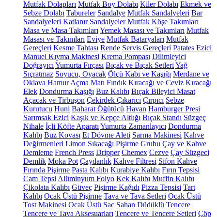
Mutfak Dolapları
Mutfak Boy Dolabı
Kiler Dolabı
Ekmek ve
Sebze Dolabı
Tabureler
Sandalye
Mutfak Sandalyeleri
Bar
Sandalyeleri
Katlanır Sandalyeler
Mutfak Köşe Takımları
Masa ve Masa Takımları
Yemek Masası ve Takımları
Mutfak
Masası ve Takımları
Eviye
Mutfak Bataryaları
Mutfak
Gereçleri
Kesme Tahtası
Rende
Servis Gereçleri
Patates Ezici
Manuel Kıyma Makinesi
Krema Pompası
Dilimleyici
Doğrayıcı
Yumurta Fırçası
Bıçak ve Bıçak Setleri
Yağ
Sıçratmaz
Soyucu, Oyacak
Ölçü Kabı ve Kaşığı
Merdane ve
Oklava
Hamur Açma Matı
Fındık Kıracağı ve Ceviz Kıracağı
Elek
Dondurma Kaşığı
Buz Kalıbı
Bıçak Bileyici Masat
Açacak ve Tirbuşon
Çekirdek Çıkarıcı
Çırpıcı
Sebze
Kurutucu
Huni
Baharat Öğütücü
Havan
Hamburger Presi
Sarımsak Ezici
Kaşık ve Kepçe Altlığı
Bıçak Standı
Süzgeç
Nihale
İçli Köfte Aparatı
Yumurta Zamanlayıcı
Dondurma
Kalıbı
Buz Kovası
Et Dövme Aleti
Sarma Makinesi
Kahve
Değirmenleri
Limon Sıkacağı
Pişirme Grubu
Çay ve Kahve
Demleme
French Press
Dripper
Chemex
Cezve
Çay Süzgeci
Demlik
Moka Pot
Çaydanlık
Kahve Filtresi
Sifon Kahve
Fırında Pişirme
Pasta Kalıbı
Kurabiye Kalıbı
Fırın Tepsisi
Cam Tepsi
Alüminyum Folyo
Kek Kalıbı
Muffin Kalıbı
Çikolata Kalıbı
Güveç
Pişirme Kağıdı
Pizza Tepsisi
Tart
Kalıbı
Ocak Üstü Pişirme
Tava ve Tava Setleri
Ocak Üstü
Tost Makinesi
Ocak Üstü Sac
Sahan
Düdüklü Tencere
Tencere ve Tava Aksesuarları
Tencere ve Tencere Setleri
Çöp