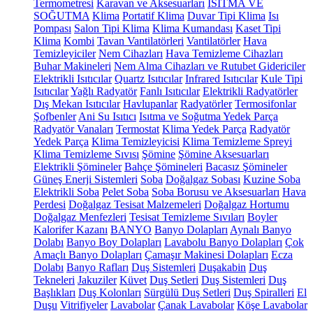
Termometresi
Karavan ve Aksesuarları
ISITMA VE
SOĞUTMA
Klima
Portatif Klima
Duvar Tipi Klima
Isı
Pompası
Salon Tipi Klima
Klima Kumandası
Kaset Tipi
Klima
Kombi
Tavan Vantilatörleri
Vantilatörler
Hava
Temizleyiciler
Nem Cihazları
Hava Temizleme Cihazları
Buhar Makineleri
Nem Alma Cihazları ve Rutubet Gidericiler
Elektrikli Isıtıcılar
Quartz Isıtıcılar
Infrared Isıtıcılar
Kule Tipi
Isıtıcılar
Yağlı Radyatör
Fanlı Isıtıcılar
Elektrikli Radyatörler
Dış Mekan Isıtıcılar
Havlupanlar
Radyatörler
Termosifonlar
Şofbenler
Ani Su Isıtıcı
Isıtma ve Soğutma Yedek Parça
Radyatör Vanaları
Termostat
Klima Yedek Parça
Radyatör
Yedek Parça
Klima Temizleyicisi
Klima Temizleme Spreyi
Klima Temizleme Sıvısı
Şömine
Şömine Aksesuarları
Elektrikli Şömineler
Bahçe Şömineleri
Bacasız Şömineler
Güneş Enerji Sistemleri
Soba
Doğalgaz Sobası
Kuzine Soba
Elektrikli Soba
Pelet Soba
Soba Borusu ve Aksesuarları
Hava
Perdesi
Doğalgaz Tesisat Malzemeleri
Doğalgaz Hortumu
Doğalgaz Menfezleri
Tesisat Temizleme Sıvıları
Boyler
Kalorifer Kazanı
BANYO
Banyo Dolapları
Aynalı Banyo
Dolabı
Banyo Boy Dolapları
Lavabolu Banyo Dolapları
Çok
Amaçlı Banyo Dolapları
Çamaşır Makinesi Dolapları
Ecza
Dolabı
Banyo Rafları
Duş Sistemleri
Duşakabin
Duş
Tekneleri
Jakuziler
Küvet
Duş Setleri
Duş Sistemleri
Duş
Başlıkları
Duş Kolonları
Sürgülü Duş Setleri
Duş Spiralleri
El
Duşu
Vitrifiyeler
Lavabolar
Çanak Lavabolar
Köşe Lavabolar