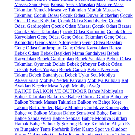
Masası Sandalyesi
Konsol
Servis Masaları
Masa ve Masa
Takımları
Yemek Masası ve Takımları
Mutfak Masası ve
Takımları
Çocuk Odası
Çocuk Odası Duvar Stickerları
Çocuk
Odası Duvar Kağıtları
Çocuk Odası Sandalyeleri
Çocuk
Odası Gardıropları
Çocuk Odası Masası
Çocuk Odası Bazası
Çocuk Odası Takımları
Çocuk Odası Komodini
Çocuk Odası
Karyolaları
Genç Odası
Genç Odası Takımları
Genç Odası
Komodini
Genç Odası Şifonyerleri
Genç Odası Bazaları
Genç Odası Gardıropları
Genç Odası Karyolaları
Ranza
Bebek Odası
Bebek Beşikleri
Mama Sandalyesi
Bebek
Karyolaları
Bebek Gardıropları
Bebek Yatakları
Bebek Odası
Takımları
Oyuncak Dolabı
Bebek Şifonyer
Bebek Odası
Tekstili
Bebek Yorganı
Bebek Çarşafı
Bebek Nevresim
Takımı
Bebek Battaniyesi
Bebek Uyku Seti
Mobilya
Aksesuarları
Mobilya Yedek Parçaları
Mobilya Kulpları
Raf
Ayakları
Keçeler
Masa Ayağı
Mobilya Ayağı
BAHÇE,BALKON VE OUTDOOR
Bahçe Mobilyaları
Bahçe Takımları
Balkon ve Bahçe Oturma Grubu
Bahçe ve
Balkon Yemek Masası Takımları
Balkon ve Bahçe Köşe
Takımı
Bistro Setleri
Bahçe Minderi
Çardak ve Kameriyeler
Bahçe ve Balkon Masası
Bahçe Şemsiyesi
Bahçe Bankı
Bahçe Sandalyeleri
Bahçe Sehpası
Bahçe Mobilya Kılıfları
Hamak
Bahçe Salıncağı
Şezlong
Bahçe Koltukları
Ahşap Ev
ve Bungalov
Tente
Prefabrik Evler
Kamp Spor ve Outdoor
Kamp Malzemeleri
Çadırlar
Kamp Sandalyesi
Uyku Tulumu