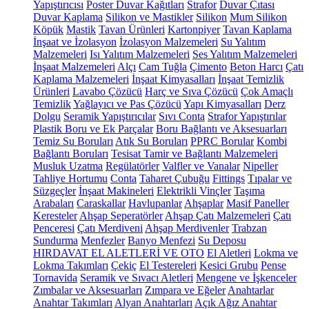
Yapıştırıcısı
Poster Duvar Kağıtları
Strafor
Duvar Çıtası
Duvar Kaplama
Silikon ve Mastikler
Silikon
Mum Silikon
Köpük
Mastik
Tavan Ürünleri
Kartonpiyer
Tavan Kaplama
İnşaat ve İzolasyon
İzolasyon Malzemeleri
Su Yalıtım
Malzemeleri
Isı Yalıtım Malzemeleri
Ses Yalıtım Malzemeleri
İnşaat Malzemeleri
Alçı
Cam Tuğla
Çimento
Beton Harcı
Çatı
Kaplama Malzemeleri
İnşaat Kimyasalları
İnşaat Temizlik
Ürünleri
Lavabo Çözücü
Harç ve Sıva Çözücü
Çok Amaçlı
Temizlik
Yağlayıcı ve Pas Çözücü
Yapı Kimyasalları
Derz
Dolgu
Seramik Yapıştırıcılar
Sıvı Conta
Strafor Yapıştırılar
Plastik Boru ve Ek Parçalar
Boru Bağlantı ve Aksesuarları
Temiz Su Boruları
Atık Su Boruları
PPRC Borular
Kombi
Bağlantı Boruları
Tesisat Tamir ve Bağlantı Malzemeleri
Musluk Uzatma
Regülatörler
Valfler ve Vanalar
Nipeller
Tahliye Hortumu
Conta
Taharet Çubuğu
Fittings
Tıpalar ve
Süzgeçler
İnşaat Makineleri
Elektrikli Vinçler
Taşıma
Arabaları
Caraskallar
Havlupanlar
Ahşaplar
Masif Paneller
Keresteler
Ahşap Seperatörler
Ahşap Çatı Malzemeleri
Çatı
Penceresi
Çatı Merdiveni
Ahşap Merdivenler
Trabzan
Sundurma
Menfezler
Banyo Menfezi
Su Deposu
HIRDAVAT EL ALETLERİ VE OTO
El Aletleri
Lokma ve
Lokma Takımları
Çekiç
El Testereleri
Kesici Grubu
Pense
Tornavida
Seramik ve Sıvacı Aletleri
Mengene ve İşkenceler
Zımbalar ve Aksesuarları
Zımpara ve Eğeler
Anahtarlar
Anahtar Takımları
Alyan Anahtarları
Açık Ağız Anahtar