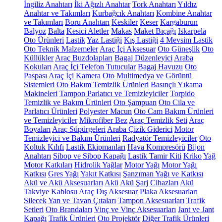
İngiliz Anahtarı
İki Ağızlı Anahtar
Tork Anahtarı
Yıldız
Anahtar ve Takımları
Kurbağcık Anahtarı
Kombine Anahtar
ve Takımları
Boru Anahtarı
Keskiler
Keser
Kargaburun
Balyoz
Balta
Kesici Aletler
Makas
Maket Bıçağı
Iskarpela
Oto Ürünleri
Lastik
Yaz Lastiği
Kış Lastiği
4 Mevsim Lastik
Oto Teknik Malzemeler
Araç İçi Aksesuar
Oto Güneşlik
Oto
Küllükler
Araç Buzdolapları
Bagaj Düzenleyici
Araba
Kokuları
Araç İçi Telefon Tutucular
Bagaj Havuzu
Oto
Paspası
Araç İçi Kamera
Oto Multimedya ve Görüntü
Sistemleri
Oto Bakım Temizlik Ürünleri
Basınçlı Yıkama
Makineleri
Tampon Parlatıcı ve Temizleyiciler
Torpido
Temizlik ve Bakım Ürünleri
Oto Şampuan
Oto Cila ve
Parlatıcı Ürünleri
Polyester Macun
Oto Cam Bakım Ürünleri
ve Temizleyiciler
Mikrofiber Bez
Araç Temizlik Seti
Araç
Boyaları
Araç Süpürgeleri
Araba Çizik Giderici
Motor
Temizleyici ve Bakım Ürünleri
Radyatör Temizleyiciler
Oto
Koltuk Kılıfı
Lastik Ekipmanları
Hava Kompresörü
Bijon
Anahtarı
Sibop ve Sibop Kapağı
Lastik Tamir Kiti
Kriko
Yağ
Motor Katkıları
Hidrolik Yağlar
Motor Yağı
Motor Yağı
Katkısı
Gres Yağı
Yakıt Katkısı
Şanzıman Yağı ve Katkısı
Akü ve Akü Aksesuarları
Akü
Akü Şarj Cihazları
Akü
Takviye Kablosu
Araç Dış Aksesuar
Plaka Aksesuarları
Silecek
Yan ve Tavan Çıtaları
Tampon Aksesuarları
Trafik
Setleri
Oto Brandaları
Vinç ve Vinç Aksesuarları
Jant ve Jant
Kapağı
Trafik Ürünleri
Oto Projektör
Diğer Trafik Ürünleri