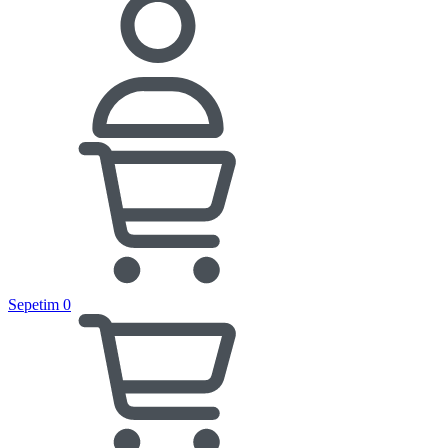
Sepetim
0