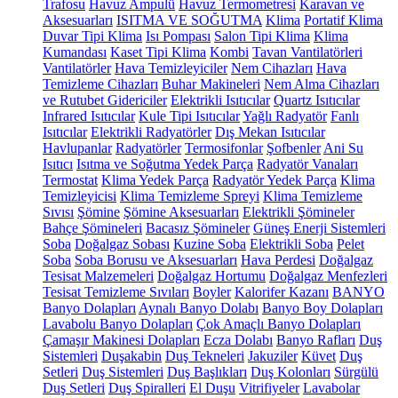
Trafosu
Havuz Ampulü
Havuz Termometresi
Karavan ve
Aksesuarları
ISITMA VE SOĞUTMA
Klima
Portatif Klima
Duvar Tipi Klima
Isı Pompası
Salon Tipi Klima
Klima
Kumandası
Kaset Tipi Klima
Kombi
Tavan Vantilatörleri
Vantilatörler
Hava Temizleyiciler
Nem Cihazları
Hava
Temizleme Cihazları
Buhar Makineleri
Nem Alma Cihazları
ve Rutubet Gidericiler
Elektrikli Isıtıcılar
Quartz Isıtıcılar
Infrared Isıtıcılar
Kule Tipi Isıtıcılar
Yağlı Radyatör
Fanlı
Isıtıcılar
Elektrikli Radyatörler
Dış Mekan Isıtıcılar
Havlupanlar
Radyatörler
Termosifonlar
Şofbenler
Ani Su
Isıtıcı
Isıtma ve Soğutma Yedek Parça
Radyatör Vanaları
Termostat
Klima Yedek Parça
Radyatör Yedek Parça
Klima
Temizleyicisi
Klima Temizleme Spreyi
Klima Temizleme
Sıvısı
Şömine
Şömine Aksesuarları
Elektrikli Şömineler
Bahçe Şömineleri
Bacasız Şömineler
Güneş Enerji Sistemleri
Soba
Doğalgaz Sobası
Kuzine Soba
Elektrikli Soba
Pelet
Soba
Soba Borusu ve Aksesuarları
Hava Perdesi
Doğalgaz
Tesisat Malzemeleri
Doğalgaz Hortumu
Doğalgaz Menfezleri
Tesisat Temizleme Sıvıları
Boyler
Kalorifer Kazanı
BANYO
Banyo Dolapları
Aynalı Banyo Dolabı
Banyo Boy Dolapları
Lavabolu Banyo Dolapları
Çok Amaçlı Banyo Dolapları
Çamaşır Makinesi Dolapları
Ecza Dolabı
Banyo Rafları
Duş
Sistemleri
Duşakabin
Duş Tekneleri
Jakuziler
Küvet
Duş
Setleri
Duş Sistemleri
Duş Başlıkları
Duş Kolonları
Sürgülü
Duş Setleri
Duş Spiralleri
El Duşu
Vitrifiyeler
Lavabolar