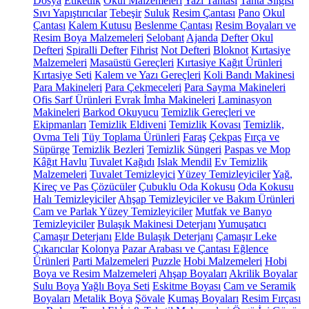
Dosya
Etiketlik
Okul Malzemeleri
Yazı Tahtası
Tahta Silgisi
Sıvı Yapıştırıcılar
Tebeşir
Suluk
Resim Çantası
Pano
Okul
Çantası
Kalem Kutusu
Beslenme Çantası
Resim Boyaları ve
Resim Boya Malzemeleri
Selobant
Ajanda
Defter
Okul
Defteri
Spiralli Defter
Fihrist
Not Defteri
Bloknot
Kırtasiye
Malzemeleri
Masaüstü Gereçleri
Kırtasiye Kağıt Ürünleri
Kırtasiye Seti
Kalem ve Yazı Gereçleri
Koli Bandı Makinesi
Para Makineleri
Para Çekmeceleri
Para Sayma Makineleri
Ofis Sarf Ürünleri
Evrak İmha Makineleri
Laminasyon
Makineleri
Barkod Okuyucu
Temizlik Gereçleri ve
Ekipmanları
Temizlik Eldiveni
Temizlik Kovası
Temizlik,
Ovma Teli
Tüy Toplama Ürünleri
Faraş
Çekpas
Fırça ve
Süpürge
Temizlik Bezleri
Temizlik Süngeri
Paspas ve Mop
Kâğıt Havlu
Tuvalet Kağıdı
Islak Mendil
Ev Temizlik
Malzemeleri
Tuvalet Temizleyici
Yüzey Temizleyiciler
Yağ,
Kireç ve Pas Çözücüler
Çubuklu Oda Kokusu
Oda Kokusu
Halı Temizleyiciler
Ahşap Temizleyiciler ve Bakım Ürünleri
Cam ve Parlak Yüzey Temizleyiciler
Mutfak ve Banyo
Temizleyiciler
Bulaşık Makinesi Deterjanı
Yumuşatıcı
Çamaşır Deterjanı
Elde Bulaşık Deterjanı
Çamaşır Leke
Çıkarıcılar
Kolonya
Pazar Arabası ve Çantası
Eğlence
Ürünleri
Parti Malzemeleri
Puzzle
Hobi Malzemeleri
Hobi
Boya ve Resim Malzemeleri
Ahşap Boyaları
Akrilik Boyalar
Sulu Boya
Yağlı Boya Seti
Eskitme Boyası
Cam ve Seramik
Boyaları
Metalik Boya
Şövale
Kumaş Boyaları
Resim Fırçası