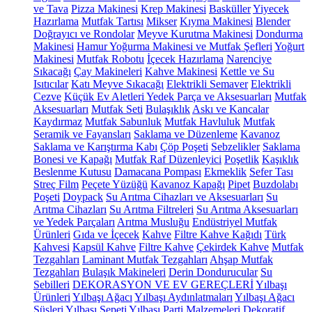
ve Tava
Pizza Makinesi
Krep Makinesi
Basküller
Yiyecek
Hazırlama
Mutfak Tartısı
Mikser
Kıyma Makinesi
Blender
Doğrayıcı ve Rondolar
Meyve Kurutma Makinesi
Dondurma
Makinesi
Hamur Yoğurma Makinesi ve Mutfak Şefleri
Yoğurt
Makinesi
Mutfak Robotu
İçecek Hazırlama
Narenciye
Sıkacağı
Çay Makineleri
Kahve Makinesi
Kettle ve Su
Isıtıcılar
Katı Meyve Sıkacağı
Elektrikli Semaver
Elektrikli
Cezve
Küçük Ev Aletleri Yedek Parça ve Aksesuarları
Mutfak
Aksesuarları
Mutfak Seti
Bulaşıklık
Askı ve Kancalar
Kaydırmaz
Mutfak Sabunluk
Mutfak Havluluk
Mutfak
Seramik ve Fayansları
Saklama ve Düzenleme
Kavanoz
Saklama ve Karıştırma Kabı
Çöp Poşeti
Sebzelikler
Saklama
Bonesi ve Kapağı
Mutfak Raf Düzenleyici
Poşetlik
Kaşıklık
Beslenme Kutusu
Damacana Pompası
Ekmeklik
Sefer Tası
Streç Film
Peçete Yüzüğü
Kavanoz Kapağı
Pipet
Buzdolabı
Poşeti
Doypack
Su Arıtma Cihazları ve Aksesuarları
Su
Arıtma Cihazları
Su Arıtma Filtreleri
Su Arıtma Aksesuarları
ve Yedek Parçaları
Arıtma Musluğu
Endüstriyel Mutfak
Ürünleri
Gıda ve İçecek
Kahve
Filtre Kahve Kağıdı
Türk
Kahvesi
Kapsül Kahve
Filtre Kahve
Çekirdek Kahve
Mutfak
Tezgahları
Laminant Mutfak Tezgahları
Ahşap Mutfak
Tezgahları
Bulaşık Makineleri
Derin Dondurucular
Su
Sebilleri
DEKORASYON VE EV GEREÇLERİ
Yılbaşı
Ürünleri
Yılbaşı Ağacı
Yılbaşı Aydınlatmaları
Yılbaşı Ağacı
Süsleri
Yılbaşı Sepeti
Yılbaşı Parti Malzemeleri
Dekoratif