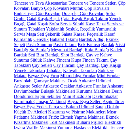
Tencere ve Tava Aksesuarları
Tencere ve Tencere Setleri
Çöp
Kovaları
Banyo Çöp Kovaları
Mutfak Çöp Kovaları
Endüstriyel Çöp Kovaları
Dolap İçi Çöp Kovaları
Sofra
Grubu
Çatal,Kaşık,Bıçak
Çatal Kaşık Bıçak Takımı
Yemek
Bıçağı
Çatal
Kaşık
Sofra Servis
Sürahi
Kase
Tepsi
Servis ve
Sunum Tabakları
Yağdanlık
Sosluk, Reçellik
Yumurtalık
Servis Maşa Seti
Şekerlik
Salata Kasesi
Peçetelik
Karaf
Kürdanlık
Çerezlik
Baharat Takımı
Bardak Altlığı
Ekmek
Sepeti
Pasta Sunumu
Pasta Takımı
Kek Fanusu
Bardak
Viski
Bardağı
Su Bardağı
Meşrubat Bardağı
Rakı Bardağı
Kadeh
Bardak Seti
Bira Bardağı
Shot Bardağı
Çay ve Kahve
Sunumu
Sütlük
Kahve Fincanı
Kupa
Fincan Takımı
Çay
Tabakları
Çay Setleri
Çay Fincanı
Çay Bardağı
Çay Kaşığı
Yemek Takımları
Tabaklar
Kahvaltı Takımları
Suluk ve
Matara
Beyaz Eşya
Fırın
Mikrodalga Fırınlar
Mini Fırınlar
Buzdolabı
Çamaşır Makinesi
Ocak
Ankastre Ürünleri
Ankastre Setler
Ankastre Ocaklar
Ankastre Fırınlar
Ankastre
Davlumbazlar
Bulaşık Makineleri
Kurutma Makinesi
Derin
Dondurucular
Su Sebilleri
Mini Buzdolabı
Davlumbazlar
Kurutmalı Çamaşır Makinesi
Beyaz Eşya Setleri
Aspiratörler
Beyaz Eşya Yedek Parça ve Bakım Ürünleri
Şarap Dolabı
Küçük Ev Aletleri
Kızartma ve Pişirme Makineleri
Mısır
Patlatma Makinesi
Fritöz
Ekmek Yapma Makinesi
Ekmek
Kızartma Makinesi
Tost Makinesi
Buharlı Pişirici
Elektrikli
Izgara
Waffle Makinesi
Yumurta Haşlayıcı
Elektrikli Tencere