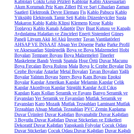
Kabloları
Çoklu Grup Prizleri
Kablolar
Kablo Aksesuarları
Akım Korumalı Priz
Kapı Zilleri
Pil ve Şarj Cihazları
Zaman
Saatleri
Elektronik Devre Elemanı
Fiş
Kablo Pabucu
Kablo
Yüksüğü
Elektronik Tamir Seti
Kablo Düzenleyiciler
Susta
Makaron Kablo
Kablo Klipsi
Klemens
Kroşe
Kablo
Toplayıcı
Kablo Kanalı
Adaptör
Duy
Buat Kutusu ve Kapağı
Aydınlatma Halatları ve Zincirleri
Enerji Sistemleri
Güneş
Paneli
Lityum Akü
Jel Akü
İnverter
Tavan Vantilatörleri
AHŞAP VE İNŞAAT
Ahşap Yer Döşeme
Parke
Parke Profil
ve Aksesuarları
Süpürgelik
Boya ve Boya Malzemeleri
Hobi
Boyaları
Tempare Boyası
Boya Malzemeleri
Tinerler
Maskeleme Bandı
Vernik
Spatula
Hışır Örtü
Duvar Macunu
Boya Fırçaları
Boya Rulosu
Mala
Boya
İç Cephe Boyalar
Dış
Cephe Boyalar
Astarlar
Metal Boyaları
Tavan Boyaları
Yağlı
Boyalar
Yalıtım Boyası
Sprey Boya
Kapı Boyası
Epoksi
Boyalar
Kapılar
Amerikan Kapılar
Melamin Kapılar
Çelik
Kapılar
Akordiyon Kapılar
Sürgülü Kapılar
Acil Çıkış
Kapıları
Kapı Kolları
Seramik ve Fayans
Banyo Seramik ve
Fayansları
Yer Seramik ve Fayansları
Mutfak Seramik ve
Fayansları
Karo
Mozaik
Mutfak Tezgahları
Laminant Mutfak
Tezgahları
Ahşap Mutfak Tezgahları
PVC Zemin Kaplama
Duvar Ürünleri
Duvar Kağıtları
Boyanabilir Duvar Kağıtları
3 Boyutlu Duvar Kağıtları
Duvar Stickerları ve Etiketleri
Dekoratif Duvar Kağıtları
Yapışkanlı Folyolar
Çocuk Odası
Duvar Stickerları
Çocuk Odası Duvar Kağıtları
Duvar Kağıdı