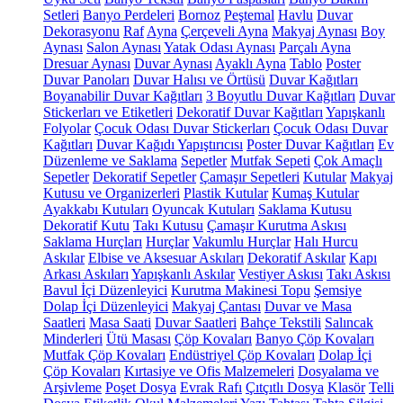
Setleri
Banyo Perdeleri
Bornoz
Peştemal
Havlu
Duvar
Dekorasyonu
Raf
Ayna
Çerçeveli Ayna
Makyaj Aynası
Boy
Aynası
Salon Aynası
Yatak Odası Aynası
Parçalı Ayna
Dresuar Aynası
Duvar Aynası
Ayaklı Ayna
Tablo
Poster
Duvar Panoları
Duvar Halısı ve Örtüsü
Duvar Kağıtları
Boyanabilir Duvar Kağıtları
3 Boyutlu Duvar Kağıtları
Duvar
Stickerları ve Etiketleri
Dekoratif Duvar Kağıtları
Yapışkanlı
Folyolar
Çocuk Odası Duvar Stickerları
Çocuk Odası Duvar
Kağıtları
Duvar Kağıdı Yapıştırıcısı
Poster Duvar Kağıtları
Ev
Düzenleme ve Saklama
Sepetler
Mutfak Sepeti
Çok Amaçlı
Sepetler
Dekoratif Sepetler
Çamaşır Sepetleri
Kutular
Makyaj
Kutusu ve Organizerleri
Plastik Kutular
Kumaş Kutular
Ayakkabı Kutuları
Oyuncak Kutuları
Saklama Kutusu
Dekoratif Kutu
Takı Kutusu
Çamaşır Kurutma Askısı
Saklama Hurçları
Hurçlar
Vakumlu Hurçlar
Halı Hurcu
Askılar
Elbise ve Aksesuar Askıları
Dekoratif Askılar
Kapı
Arkası Askıları
Yapışkanlı Askılar
Vestiyer Askısı
Takı Askısı
Bavul İçi Düzenleyici
Kurutma Makinesi Topu
Şemsiye
Dolap İçi Düzenleyici
Makyaj Çantası
Duvar ve Masa
Saatleri
Masa Saati
Duvar Saatleri
Bahçe Tekstili
Salıncak
Minderleri
Ütü Masası
Çöp Kovaları
Banyo Çöp Kovaları
Mutfak Çöp Kovaları
Endüstriyel Çöp Kovaları
Dolap İçi
Çöp Kovaları
Kırtasiye ve Ofis Malzemeleri
Dosyalama ve
Arşivleme
Poşet Dosya
Evrak Rafı
Çıtçıtlı Dosya
Klasör
Telli