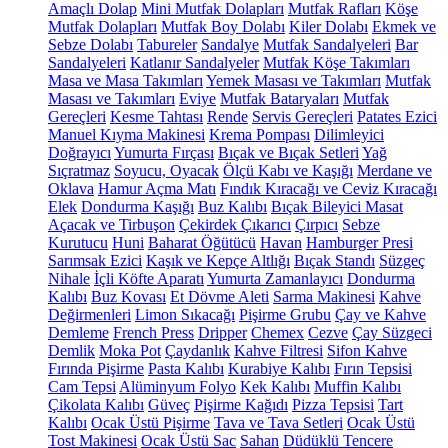
Amaçlı Dolap
Mini Mutfak Dolapları
Mutfak Rafları
Köşe
Mutfak Dolapları
Mutfak Boy Dolabı
Kiler Dolabı
Ekmek ve
Sebze Dolabı
Tabureler
Sandalye
Mutfak Sandalyeleri
Bar
Sandalyeleri
Katlanır Sandalyeler
Mutfak Köşe Takımları
Masa ve Masa Takımları
Yemek Masası ve Takımları
Mutfak
Masası ve Takımları
Eviye
Mutfak Bataryaları
Mutfak
Gereçleri
Kesme Tahtası
Rende
Servis Gereçleri
Patates Ezici
Manuel Kıyma Makinesi
Krema Pompası
Dilimleyici
Doğrayıcı
Yumurta Fırçası
Bıçak ve Bıçak Setleri
Yağ
Sıçratmaz
Soyucu, Oyacak
Ölçü Kabı ve Kaşığı
Merdane ve
Oklava
Hamur Açma Matı
Fındık Kıracağı ve Ceviz Kıracağı
Elek
Dondurma Kaşığı
Buz Kalıbı
Bıçak Bileyici Masat
Açacak ve Tirbuşon
Çekirdek Çıkarıcı
Çırpıcı
Sebze
Kurutucu
Huni
Baharat Öğütücü
Havan
Hamburger Presi
Sarımsak Ezici
Kaşık ve Kepçe Altlığı
Bıçak Standı
Süzgeç
Nihale
İçli Köfte Aparatı
Yumurta Zamanlayıcı
Dondurma
Kalıbı
Buz Kovası
Et Dövme Aleti
Sarma Makinesi
Kahve
Değirmenleri
Limon Sıkacağı
Pişirme Grubu
Çay ve Kahve
Demleme
French Press
Dripper
Chemex
Cezve
Çay Süzgeci
Demlik
Moka Pot
Çaydanlık
Kahve Filtresi
Sifon Kahve
Fırında Pişirme
Pasta Kalıbı
Kurabiye Kalıbı
Fırın Tepsisi
Cam Tepsi
Alüminyum Folyo
Kek Kalıbı
Muffin Kalıbı
Çikolata Kalıbı
Güveç
Pişirme Kağıdı
Pizza Tepsisi
Tart
Kalıbı
Ocak Üstü Pişirme
Tava ve Tava Setleri
Ocak Üstü
Tost Makinesi
Ocak Üstü Sac
Sahan
Düdüklü Tencere