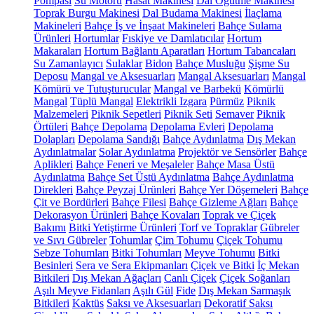
Pompası
Su Motoru
Hasat Makinesi
Dal Öğütme Makinesi
Toprak Burgu Makinesi
Dal Budama Makinesi
İlaçlama
Makineleri
Bahçe İş ve İnşaat Makineleri
Bahçe Sulama
Ürünleri
Hortumlar
Fıskiye ve Damlatıcılar
Hortum
Makaraları
Hortum Bağlantı Aparatları
Hortum Tabancaları
Su Zamanlayıcı
Sulaklar
Bidon
Bahçe Musluğu
Şişme Su
Deposu
Mangal ve Aksesuarları
Mangal Aksesuarları
Mangal
Kömürü ve Tutuşturucular
Mangal ve Barbekü
Kömürlü
Mangal
Tüplü Mangal
Elektrikli Izgara
Pürmüz
Piknik
Malzemeleri
Piknik Sepetleri
Piknik Seti
Semaver
Piknik
Örtüleri
Bahçe Depolama
Depolama Evleri
Depolama
Dolapları
Depolama Sandığı
Bahçe Aydınlatma
Dış Mekan
Aydınlatmalar
Solar Aydınlatma
Projektör ve Sensörler
Bahçe
Aplikleri
Bahçe Feneri ve Meşaleler
Bahçe Masa Üstü
Aydınlatma
Bahçe Set Üstü Aydınlatma
Bahçe Aydınlatma
Direkleri
Bahçe Peyzaj Ürünleri
Bahçe Yer Döşemeleri
Bahçe
Çit ve Bordürleri
Bahçe Filesi
Bahçe Gizleme Ağları
Bahçe
Dekorasyon Ürünleri
Bahçe Kovaları
Toprak ve Çiçek
Bakımı
Bitki Yetiştirme Ürünleri
Torf ve Topraklar
Gübreler
ve Sıvı Gübreler
Tohumlar
Çim Tohumu
Çiçek Tohumu
Sebze Tohumları
Bitki Tohumları
Meyve Tohumu
Bitki
Besinleri
Sera ve Sera Ekipmanları
Çiçek ve Bitki
İç Mekan
Bitkileri
Dış Mekan Ağaçları
Canlı Çiçek
Çiçek Soğanları
Aşılı Meyve Fidanları
Aşılı Gül
Fide
Dış Mekan Sarmaşık
Bitkileri
Kaktüs
Saksı ve Aksesuarları
Dekoratif Saksı