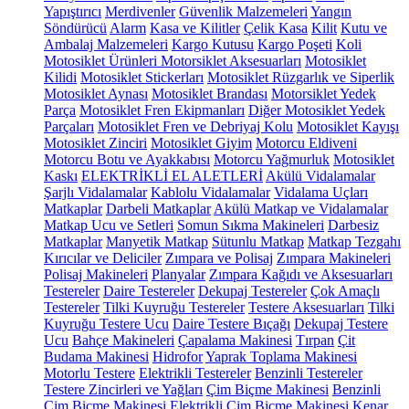
Yapıştırıcı
Merdivenler
Güvenlik Malzemeleri
Yangın
Söndürücü
Alarm
Kasa ve Kilitler
Çelik Kasa
Kilit
Kutu ve
Ambalaj Malzemeleri
Kargo Kutusu
Kargo Poşeti
Koli
Motosiklet Ürünleri
Motorsiklet Aksesuarları
Motosiklet
Kilidi
Motosiklet Stickerları
Motosiklet Rüzgarlık ve Siperlik
Motosiklet Aynası
Motosiklet Brandası
Motorsiklet Yedek
Parça
Motosiklet Fren Ekipmanları
Diğer Motosiklet Yedek
Parçaları
Motosiklet Fren ve Debriyaj Kolu
Motosiklet Kayışı
Motosiklet Zinciri
Motosiklet Giyim
Motorcu Eldiveni
Motorcu Botu ve Ayakkabısı
Motorcu Yağmurluk
Motosiklet
Kaskı
ELEKTRİKLİ EL ALETLERİ
Akülü Vidalamalar
Şarjlı Vidalamalar
Kablolu Vidalamalar
Vidalama Uçları
Matkaplar
Darbeli Matkaplar
Akülü Matkap ve Vidalamalar
Matkap Ucu ve Setleri
Somun Sıkma Makineleri
Darbesiz
Matkaplar
Manyetik Matkap
Sütunlu Matkap
Matkap Tezgahı
Kırıcılar ve Deliciler
Zımpara ve Polisaj
Zımpara Makineleri
Polisaj Makineleri
Planyalar
Zımpara Kağıdı ve Aksesuarları
Testereler
Daire Testereler
Dekupaj Testereler
Çok Amaçlı
Testereler
Tilki Kuyruğu Testereler
Testere Aksesuarları
Tilki
Kuyruğu Testere Ucu
Daire Testere Bıçağı
Dekupaj Testere
Ucu
Bahçe Makineleri
Çapalama Makinesi
Tırpan
Çit
Budama Makinesi
Hidrofor
Yaprak Toplama Makinesi
Motorlu Testere
Elektrikli Testereler
Benzinli Testereler
Testere Zincirleri ve Yağları
Çim Biçme Makinesi
Benzinli
Çim Biçme Makinesi
Elektrikli Çim Biçme Makinesi
Kenar