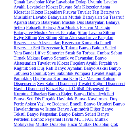
Çanak Lavabolar
Köşe Lavabolar
Dolap Uyumlu Lavabo
Ayaklı Lavabolar
Klozet
Duvara Sıfır Klozetler
Asma
Klozetler
Klozet Kapakları
Pisuvar
Tuvalet Taşı
Batarya ve
Musluklar
Lavabo Bataryaları
Mutfak Bataryaları
Su Tasarruf
Aparatı
Banyo Bataryaları
Musluk
Duş Bataryaları
Batarya
Setleri
Fotoselli Batarya
Ara Musluk
Pisuvar Musluğu
Batarya ve Musluk Yedek Parçaları
Sifon
Lavabo Sifonu
Eviye Sifonu
Yer Sifonu
Sifon Aksesuarları ve Parçaları
Rezervuar ve Aksesuarları
Rezervuar Kumanda Paneli
Rezervuar Seti
Rezervuar İç Takımı
Banyo Bakım Setleri
Yara Bandı
Lif ve Süngerler
Sıcak Su Torbası
Cımbız
Sabun
Tırnak Makası
Banyo Seramik ve Fayansları
Banyo
Aksesuarları
Tuvalet ve Klozet Fırçaları
Ayaklı Fırçalık ve
Kağıtlık Seti
Duş Rafı
Banyo Aynaları
Banyo Askısı
Banyo
Taburesi
Sabunluk
Sıvı Sabunluk Pompası
Tuvalet Kağıtlığı
Pamukluk
Diş Fırçası Koruma Kabı
Diş Macunu Kutusu
Dispenserler
Sıvı Sabun Dispenseri
Tuvalet Kağıdı Dispenseri
Havlu Dispenseri
Klozet Kapak Örtüsü Dispenseri
El
Kurutma Cihazları
Banyo Etajeri
Banyo Düzenleyicileri
Banyo Seti
Diş Fırçalık
Havluluk
Banyo Kaydırmazı
Duş
Perde Askısı
Yaşlı ve Bedensel Engelli Banyo Ürünleri
Banyo
Havalandırma ve Isıtma
Banyo Aspiratörü
Diğer
Banyo
Tekstil
Banyo Paspasları
Banyo Bakım Setleri
Banyo
Perdeleri
Bornoz
Peştemal
Havlu
MUTFAK
Mutfak
Mobilyaları
Mutfak Dolapları
Hazır Mutfak Dolapları
Çok