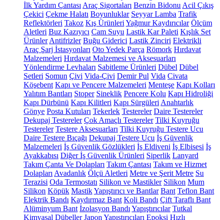
İlk Yardım Çantası
Araç Sigortaları
Benzin Bidonu
Acil Çıkış
Çekici
Çekme Halatı
Boyunluklar
Seyyar Lamba
Trafik
Reflektörleri
Takoz
Kış Ürünleri
Yağmur Kaydırıcılar
Ölçüm
Aletleri
Buz Kazıyıcı
Cam Suyu
Lastik Kar Paleti
Kışlık Set
Ürünler
Antifrizler
Buğu Giderici
Lastik Zinciri
Elektrikli
Araç Şarj İstasyonları
Oto Yedek Parça
Römork
Hırdavat
Malzemeleri
Hırdavat Malzemesi ve Aksesuarları
Yönlendirme Levhaları
Sabitleme Ürünleri
Dübel
Dübel
Setleri
Somun
Çivi
Vida-Çivi
Demir Pul
Vida
Civata
Köşebent
Kapı ve Pencere Malzemeleri
Menteşe
Kapı Kolları
Yalıtım Bantları
Stoper
Sineklik
Pencere Kolu
Kapı Hidroliği
Kapı Dürbünü
Kapı Kilitleri
Kapı Sürgüleri
Anahtarlık
Gönye
Posta Kutuları
Tekerlek
Testereler
Daire Testereler
Dekupaj Testereler
Çok Amaçlı Testereler
Tilki Kuyruğu
Testereler
Testere Aksesuarları
Tilki Kuyruğu Testere Ucu
Daire Testere Bıçağı
Dekupaj Testere Ucu
İş Güvenlik
Malzemeleri
İş Güvenlik Gözlükleri
İş Eldiveni
İş Elbisesi
İş
Ayakkabısı
Diğer İş Güvenlik Ürünleri
Siperlik
Lanyard
Takım Çanta Ve Dolapları
Takım Çantası
Takım ve Hizmet
Dolapları
Avadanlık
Ölçü Aletleri
Metre ve Şerit Metre
Su
Terazisi
Oda Termostatı
Silikon ve Mastikler
Silikon
Mum
Silikon
Köpük
Mastik
Yapıştırıcı ve Bantlar
Bant
Teflon Bant
Elektrik Bandı
Kaydırmaz Bant
Koli Bandı
Çift Taraflı Bant
Alüminyum Bant
İzolasyon Bandı
Yapıştırıcılar
Tutkal
Kimyasal Dübeller
Japon Yapıştırıcıları
Epoksi
Hızlı