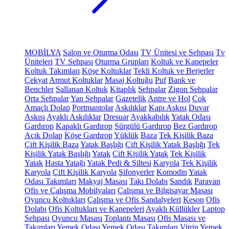
MOBİLYA
Salon ve Oturma Odası
TV Ünitesi ve Sehpası
Tv
Üniteleri
TV Sehpası
Oturma Grupları
Koltuk ve Kanepeler
Koltuk Takımları
Köşe Koltuklar
Tekli Koltuk ve Berjerler
Çekyat
Armut Koltuklar
Masaj Koltuğu
Puf
Bank ve
Benchler
Sallanan Koltuk
Kitaplık
Sehpalar
Zigon Sehpalar
Orta Sehpalar
Yan Sehpalar
Gazetelik
Antre ve Hol
Çok
Amaçlı Dolap
Portmantolar
Askılıklar
Kapı Askısı
Duvar
Askısı
Ayaklı Askılıklar
Dresuar
Ayakkabılık
Yatak Odası
Gardırop
Kapaklı Gardırop
Sürgülü Gardırop
Bez Gardırop
Açık Dolap
Köşe Gardırop
Yüklük
Baza
Tek Kişilik Baza
Çift Kişilik Baza
Yatak Başlığı
Çift Kişilik Yatak Başlığı
Tek
Kişilik Yatak Başlığı
Yatak
Çift Kişilik Yatak
Tek Kişilik
Yatak
Hasta Yatağı
Yatak Pedi & Şiltesi
Karyola
Tek Kişilik
Karyola
Çift Kişilik Karyola
Şifonyerler
Komodin
Yatak
Odası Takımları
Makyaj Masası
Takı Dolabı
Sandık
Paravan
Ofis ve Çalışma Mobilyaları
Çalışma ve Bilgisayar Masası
Oyuncu Koltukları
Çalışma ve Ofis Sandalyeleri
Keson
Ofis
Dolabı
Ofis Koltukları ve Kanepeleri
Ayaklı Küllükler
Laptop
Sehpası
Oyuncu Masası
Toplantı Masası
Ofis Masası ve
Takımları
Yemek Odası
Yemek Odası Takımları
Vitrin
Yemek