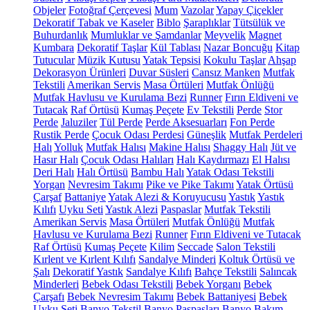
Objeler
Fotoğraf Çerçevesi
Mum
Vazolar
Yapay Çiçekler
Dekoratif Tabak ve Kaseler
Biblo
Şaraplıklar
Tütsülük ve
Buhurdanlık
Mumluklar ve Şamdanlar
Meyvelik
Magnet
Kumbara
Dekoratif Taşlar
Kül Tablası
Nazar Boncuğu
Kitap
Tutucular
Müzik Kutusu
Yatak Tepsisi
Kokulu Taşlar
Ahşap
Dekorasyon Ürünleri
Duvar Süsleri
Cansız Manken
Mutfak
Tekstili
Amerikan Servis
Masa Örtüleri
Mutfak Önlüğü
Mutfak Havlusu ve Kurulama Bezi
Runner
Fırın Eldiveni ve
Tutacak
Raf Örtüsü
Kumaş Peçete
Ev Tekstili
Perde
Stor
Perde
Jaluziler
Tül Perde
Perde Aksesuarları
Fon Perde
Rustik Perde
Çocuk Odası Perdesi
Güneşlik
Mutfak Perdeleri
Halı
Yolluk
Mutfak Halısı
Makine Halısı
Shaggy Halı
Jüt ve
Hasır Halı
Çocuk Odası Halıları
Halı Kaydırmazı
El Halısı
Deri Halı
Halı Örtüsü
Bambu Halı
Yatak Odası Tekstili
Yorgan
Nevresim Takımı
Pike ve Pike Takımı
Yatak Örtüsü
Çarşaf
Battaniye
Yatak Alezi & Koruyucusu
Yastık
Yastık
Kılıfı
Uyku Seti
Yastık Alezi
Paspaslar
Mutfak Tekstili
Amerikan Servis
Masa Örtüleri
Mutfak Önlüğü
Mutfak
Havlusu ve Kurulama Bezi
Runner
Fırın Eldiveni ve Tutacak
Raf Örtüsü
Kumaş Peçete
Kilim
Seccade
Salon Tekstili
Kırlent ve Kırlent Kılıfı
Sandalye Minderi
Koltuk Örtüsü ve
Şalı
Dekoratif Yastık
Sandalye Kılıfı
Bahçe Tekstili
Salıncak
Minderleri
Bebek Odası Tekstili
Bebek Yorganı
Bebek
Çarşafı
Bebek Nevresim Takımı
Bebek Battaniyesi
Bebek
Uyku Seti
Banyo Tekstil
Banyo Paspasları
Banyo Bakım