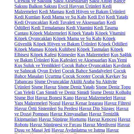
Çiçeklik ve Saksılık
Saksı Aksesuarları
Saksı Altlığı
Bahçe
Saksısı
Balkon Saksısı
Evcil Hayvan Ürünleri
Kedi
Malzemeleri
Kedi Maması
Kedi Hijyen ve Bakım Ürünleri
Kedi Kumları
Kedi Mama ve Su Kabı
Kedi Evi
Kedi Yatağı
Kedi Oyuncakları
Kedi Tuvaleti ve Aksesuarları
Kedi
Ödülleri
Kedi Tırmalaması
Kedi Vitamini
Kedi Taşıma
Çantası
Köpek Malzemeleri
Köpek Yatağı
Köpek Vitamini
Köpek Oyuncakları
Köpek Mama ve Su Kabı
Köpek
Güvenlik
Köpek Hijyen ve Bakım Ürünleri
Köpek Ödülleri
Köpek Maması
Köpek Kulübesi
Köpek Tasmaları
Köpek
Elbisesi
Köpek Kafesi
Kümesler
Kuş Malzemeleri
Kuş Sağlık
ve Bakım Ürünleri
Kuş Kafesleri ve Aksesuarları
Kuş Yemi
Kuş Suluk ve Yemlikleri
Çocuk Bahçe Oyuncakları
Kaydırak
ve Salıncak
Oyun Evleri
Çocuk Bahçe Sandalyeleri
Çocuk
Bahçe Masaları
Uçurtma
Çocuk Scooter
Çocuk Kaykay
Su
Tabancası
Şişme Oyuncaklar
Akülü Araba
Su Aktivite
Ürünleri
Şişme Havuz
Şişme Deniz Yatağı
Şişme Deniz Topu
Can Yeleği
Can Simidi ve Deniz Simidi
Şişme Deniz Kolluğu
Şişme Bot
Havuz Bonesi
Kano
Havuz Malzemeleri
Havuz
Yapı Malzemeleri
Nozul
Havuz Kenar Izgarası
Havuz Filtresi
Havuz Örtü Sistemleri
Su Perdesi
Havuz Dip Süzgeç
Havuz
ve Dozaj Pompası
Havuz Kimyasalları
Havuz Temizlik
Ekipmanları
Havuz Süpürge Hortumu
Havuz Kepçesi
Havuz
Robotu
Havuz Süpürgesi ve Fırçası
Havuz Merdiveni
Havuz
Duşu ve Masaj Jeti
Havuz Aydınlatma ve Isıtma
Havuz