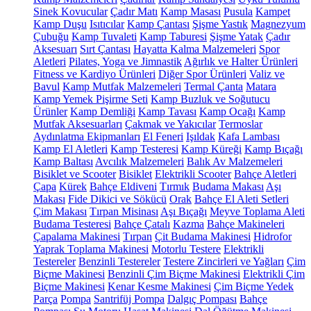
Sinek Kovucular
Çadır Matı
Kamp Masası
Pusula
Kampet
Kamp Duşu
Isıtıcılar
Kamp Çantası
Şişme Yastık
Magnezyum
Çubuğu
Kamp Tuvaleti
Kamp Taburesi
Şişme Yatak
Çadır
Aksesuarı
Sırt Çantası
Hayatta Kalma Malzemeleri
Spor
Aletleri
Pilates, Yoga ve Jimnastik
Ağırlık ve Halter Ürünleri
Fitness ve Kardiyo Ürünleri
Diğer Spor Ürünleri
Valiz ve
Bavul
Kamp Mutfak Malzemeleri
Termal Çanta
Matara
Kamp Yemek Pişirme Seti
Kamp Buzluk ve Soğutucu
Ürünler
Kamp Demliği
Kamp Tavası
Kamp Ocağı
Kamp
Mutfak Aksesuarları
Çakmak ve Yakıcılar
Termoslar
Aydınlatma Ekipmanları
El Feneri
Işıldak
Kafa Lambası
Kamp El Aletleri
Kamp Testeresi
Kamp Küreği
Kamp Bıçağı
Kamp Baltası
Avcılık Malzemeleri
Balık Av Malzemeleri
Bisiklet ve Scooter
Bisiklet
Elektrikli Scooter
Bahçe Aletleri
Çapa
Kürek
Bahçe Eldiveni
Tırmık
Budama Makası
Aşı
Makası
Fide Dikici ve Sökücü
Orak
Bahçe El Aleti Setleri
Çim Makası
Tırpan Misinası
Aşı Bıçağı
Meyve Toplama Aleti
Budama Testeresi
Bahçe Çatalı
Kazma
Bahçe Makineleri
Çapalama Makinesi
Tırpan
Çit Budama Makinesi
Hidrofor
Yaprak Toplama Makinesi
Motorlu Testere
Elektrikli
Testereler
Benzinli Testereler
Testere Zincirleri ve Yağları
Çim
Biçme Makinesi
Benzinli Çim Biçme Makinesi
Elektrikli Çim
Biçme Makinesi
Kenar Kesme Makinesi
Çim Biçme Yedek
Parça
Pompa
Santrifüj Pompa
Dalgıç Pompası
Bahçe