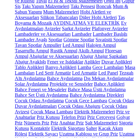
ve Rulosu
Tuval
El İşi & Tekstil Malzemeleri
Örgü İpi
Güpür
Şiş
Takı Yapım Malzemeleri
Takı Pensesi
Boncuk
Mum &
Sabun Yapımı
Mum Malzemeleri
Hobi Aletleri ve
Aksesuarları
Silikon Tabancaları
Diğer Hobi Aletleri
Taş
Boyama & Mozaik
AYDINLATMA VE ELEKTRİK
Ev
Aydınlatmaları
Avizeler
Sarkıt Avizeler
Plafonyer Avizeler
Lambaderler ve Aksesuarları
Lambader
Lambader Başlığı
Lambader Ayağı
Spotlar
Gömme Spotlar
Sıvaüstü Spotlar
Tavan Spotlar
Ampuller
Led Ampul
Halojen Ampul
Tasarruflu Ampul
Rustik Ampul
Akıllı Ampul
Floresan
Ampul
Abajurlar ve Aksesuarları
Abajur
Abajur Şapkaları
Abajur Ayaklığı
Fener ve Işıldaklar
Aplikler
Duvar Aplikleri
Tablo Aplikleri
Banyo Aplikleri
Lamba
Gece Lambaları
Masa
Lambaları
Led Şerit
Armatür
Led Armatür
Led Panel
Tezgah
Altı Aydınlatma
Bahçe Aydınlatma
Dış Mekan Aydınlatmalar
Solar Aydınlatma
Projektör ve Sensörler
Bahçe Aplikleri
Bahçe Feneri ve Meşaleler
Bahçe Masa Üstü Aydınlatma
Bahçe Set Üstü Aydınlatma
Bahçe Aydınlatma Direkleri
Çocuk Odası Aydınlatma
Çocuk Gece Lambası
Çocuk Odası
Duvar Aydınlatmaları
Çocuk Odası Abajuru
Çocuk Odası
Avizesi
Çocuk Masa Lambası
Elektrik Malzemeleri
Priz ve
Anahtarlar
Priz Kutusu
Telefon Prizi
Priz Çerçevesi
Golyat
Priz
Nümeris Priz
Priz
Anahtar Priz
Şalt Malzemeleri
Sigorta
Kutusu
Kontaktör
Elektrik Sigortası
Şalter
Kaçak Akım
Rölesi
Elektrik Sayacı
Uzatma Kablosu ve Grup Priz
Uzatma