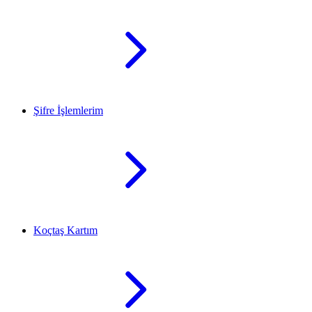
Şifre İşlemlerim
Koçtaş Kartım