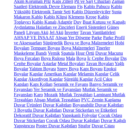
Akım Korumalı Priz
Kapı Zilleri
Pil ve Şarj Cihazları
Zaman
Saatleri
Elektronik Devre Elemanı
Fiş
Kablo Pabucu
Kablo
Yüksüğü
Elektronik Tamir Seti
Kablo Düzenleyiciler
Susta
Makaron Kablo
Kablo Klipsi
Klemens
Kroşe
Kablo
Toplayıcı
Kablo Kanalı
Adaptör
Duy
Buat Kutusu ve Kapağı
Aydınlatma Halatları ve Zincirleri
Enerji Sistemleri
Güneş
Paneli
Lityum Akü
Jel Akü
İnverter
Tavan Vantilatörleri
AHŞAP VE İNŞAAT
Ahşap Yer Döşeme
Parke
Parke Profil
ve Aksesuarları
Süpürgelik
Boya ve Boya Malzemeleri
Hobi
Boyaları
Tempare Boyası
Boya Malzemeleri
Tinerler
Maskeleme Bandı
Vernik
Spatula
Hışır Örtü
Duvar Macunu
Boya Fırçaları
Boya Rulosu
Mala
Boya
İç Cephe Boyalar
Dış
Cephe Boyalar
Astarlar
Metal Boyaları
Tavan Boyaları
Yağlı
Boyalar
Yalıtım Boyası
Sprey Boya
Kapı Boyası
Epoksi
Boyalar
Kapılar
Amerikan Kapılar
Melamin Kapılar
Çelik
Kapılar
Akordiyon Kapılar
Sürgülü Kapılar
Acil Çıkış
Kapıları
Kapı Kolları
Seramik ve Fayans
Banyo Seramik ve
Fayansları
Yer Seramik ve Fayansları
Mutfak Seramik ve
Fayansları
Karo
Mozaik
Mutfak Tezgahları
Laminant Mutfak
Tezgahları
Ahşap Mutfak Tezgahları
PVC Zemin Kaplama
Duvar Ürünleri
Duvar Kağıtları
Boyanabilir Duvar Kağıtları
3 Boyutlu Duvar Kağıtları
Duvar Stickerları ve Etiketleri
Dekoratif Duvar Kağıtları
Yapışkanlı Folyolar
Çocuk Odası
Duvar Stickerları
Çocuk Odası Duvar Kağıtları
Duvar Kağıdı
Yapıştırıcısı
Poster Duvar Kağıtları
Strafor
Duvar Çıtası