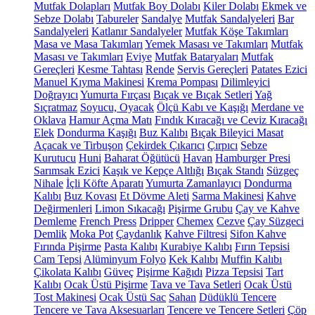
Mutfak Dolapları
Mutfak Boy Dolabı
Kiler Dolabı
Ekmek ve
Sebze Dolabı
Tabureler
Sandalye
Mutfak Sandalyeleri
Bar
Sandalyeleri
Katlanır Sandalyeler
Mutfak Köşe Takımları
Masa ve Masa Takımları
Yemek Masası ve Takımları
Mutfak
Masası ve Takımları
Eviye
Mutfak Bataryaları
Mutfak
Gereçleri
Kesme Tahtası
Rende
Servis Gereçleri
Patates Ezici
Manuel Kıyma Makinesi
Krema Pompası
Dilimleyici
Doğrayıcı
Yumurta Fırçası
Bıçak ve Bıçak Setleri
Yağ
Sıçratmaz
Soyucu, Oyacak
Ölçü Kabı ve Kaşığı
Merdane ve
Oklava
Hamur Açma Matı
Fındık Kıracağı ve Ceviz Kıracağı
Elek
Dondurma Kaşığı
Buz Kalıbı
Bıçak Bileyici Masat
Açacak ve Tirbuşon
Çekirdek Çıkarıcı
Çırpıcı
Sebze
Kurutucu
Huni
Baharat Öğütücü
Havan
Hamburger Presi
Sarımsak Ezici
Kaşık ve Kepçe Altlığı
Bıçak Standı
Süzgeç
Nihale
İçli Köfte Aparatı
Yumurta Zamanlayıcı
Dondurma
Kalıbı
Buz Kovası
Et Dövme Aleti
Sarma Makinesi
Kahve
Değirmenleri
Limon Sıkacağı
Pişirme Grubu
Çay ve Kahve
Demleme
French Press
Dripper
Chemex
Cezve
Çay Süzgeci
Demlik
Moka Pot
Çaydanlık
Kahve Filtresi
Sifon Kahve
Fırında Pişirme
Pasta Kalıbı
Kurabiye Kalıbı
Fırın Tepsisi
Cam Tepsi
Alüminyum Folyo
Kek Kalıbı
Muffin Kalıbı
Çikolata Kalıbı
Güveç
Pişirme Kağıdı
Pizza Tepsisi
Tart
Kalıbı
Ocak Üstü Pişirme
Tava ve Tava Setleri
Ocak Üstü
Tost Makinesi
Ocak Üstü Sac
Sahan
Düdüklü Tencere
Tencere ve Tava Aksesuarları
Tencere ve Tencere Setleri
Çöp