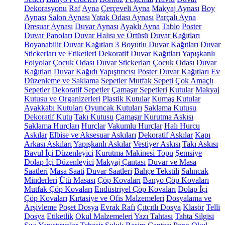
Dekorasyonu
Raf
Ayna
Çerçeveli Ayna
Makyaj Aynası
Boy
Aynası
Salon Aynası
Yatak Odası Aynası
Parçalı Ayna
Dresuar Aynası
Duvar Aynası
Ayaklı Ayna
Tablo
Poster
Duvar Panoları
Duvar Halısı ve Örtüsü
Duvar Kağıtları
Boyanabilir Duvar Kağıtları
3 Boyutlu Duvar Kağıtları
Duvar
Stickerları ve Etiketleri
Dekoratif Duvar Kağıtları
Yapışkanlı
Folyolar
Çocuk Odası Duvar Stickerları
Çocuk Odası Duvar
Kağıtları
Duvar Kağıdı Yapıştırıcısı
Poster Duvar Kağıtları
Ev
Düzenleme ve Saklama
Sepetler
Mutfak Sepeti
Çok Amaçlı
Sepetler
Dekoratif Sepetler
Çamaşır Sepetleri
Kutular
Makyaj
Kutusu ve Organizerleri
Plastik Kutular
Kumaş Kutular
Ayakkabı Kutuları
Oyuncak Kutuları
Saklama Kutusu
Dekoratif Kutu
Takı Kutusu
Çamaşır Kurutma Askısı
Saklama Hurçları
Hurçlar
Vakumlu Hurçlar
Halı Hurcu
Askılar
Elbise ve Aksesuar Askıları
Dekoratif Askılar
Kapı
Arkası Askıları
Yapışkanlı Askılar
Vestiyer Askısı
Takı Askısı
Bavul İçi Düzenleyici
Kurutma Makinesi Topu
Şemsiye
Dolap İçi Düzenleyici
Makyaj Çantası
Duvar ve Masa
Saatleri
Masa Saati
Duvar Saatleri
Bahçe Tekstili
Salıncak
Minderleri
Ütü Masası
Çöp Kovaları
Banyo Çöp Kovaları
Mutfak Çöp Kovaları
Endüstriyel Çöp Kovaları
Dolap İçi
Çöp Kovaları
Kırtasiye ve Ofis Malzemeleri
Dosyalama ve
Arşivleme
Poşet Dosya
Evrak Rafı
Çıtçıtlı Dosya
Klasör
Telli
Dosya
Etiketlik
Okul Malzemeleri
Yazı Tahtası
Tahta Silgisi