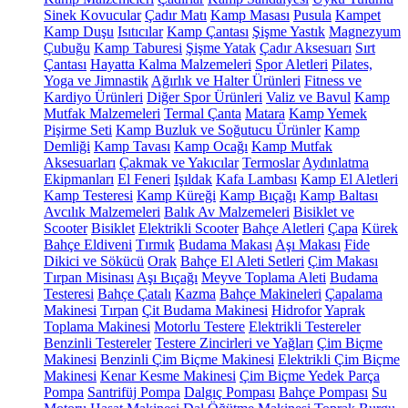
Sinek Kovucular
Çadır Matı
Kamp Masası
Pusula
Kampet
Kamp Duşu
Isıtıcılar
Kamp Çantası
Şişme Yastık
Magnezyum
Çubuğu
Kamp Taburesi
Şişme Yatak
Çadır Aksesuarı
Sırt
Çantası
Hayatta Kalma Malzemeleri
Spor Aletleri
Pilates,
Yoga ve Jimnastik
Ağırlık ve Halter Ürünleri
Fitness ve
Kardiyo Ürünleri
Diğer Spor Ürünleri
Valiz ve Bavul
Kamp
Mutfak Malzemeleri
Termal Çanta
Matara
Kamp Yemek
Pişirme Seti
Kamp Buzluk ve Soğutucu Ürünler
Kamp
Demliği
Kamp Tavası
Kamp Ocağı
Kamp Mutfak
Aksesuarları
Çakmak ve Yakıcılar
Termoslar
Aydınlatma
Ekipmanları
El Feneri
Işıldak
Kafa Lambası
Kamp El Aletleri
Kamp Testeresi
Kamp Küreği
Kamp Bıçağı
Kamp Baltası
Avcılık Malzemeleri
Balık Av Malzemeleri
Bisiklet ve
Scooter
Bisiklet
Elektrikli Scooter
Bahçe Aletleri
Çapa
Kürek
Bahçe Eldiveni
Tırmık
Budama Makası
Aşı Makası
Fide
Dikici ve Sökücü
Orak
Bahçe El Aleti Setleri
Çim Makası
Tırpan Misinası
Aşı Bıçağı
Meyve Toplama Aleti
Budama
Testeresi
Bahçe Çatalı
Kazma
Bahçe Makineleri
Çapalama
Makinesi
Tırpan
Çit Budama Makinesi
Hidrofor
Yaprak
Toplama Makinesi
Motorlu Testere
Elektrikli Testereler
Benzinli Testereler
Testere Zincirleri ve Yağları
Çim Biçme
Makinesi
Benzinli Çim Biçme Makinesi
Elektrikli Çim Biçme
Makinesi
Kenar Kesme Makinesi
Çim Biçme Yedek Parça
Pompa
Santrifüj Pompa
Dalgıç Pompası
Bahçe Pompası
Su