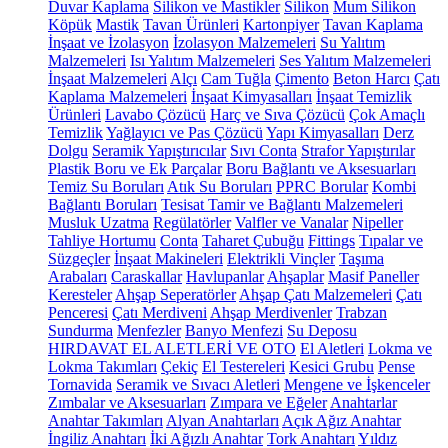
Duvar Kaplama
Silikon ve Mastikler
Silikon
Mum Silikon
Köpük
Mastik
Tavan Ürünleri
Kartonpiyer
Tavan Kaplama
İnşaat ve İzolasyon
İzolasyon Malzemeleri
Su Yalıtım
Malzemeleri
Isı Yalıtım Malzemeleri
Ses Yalıtım Malzemeleri
İnşaat Malzemeleri
Alçı
Cam Tuğla
Çimento
Beton Harcı
Çatı
Kaplama Malzemeleri
İnşaat Kimyasalları
İnşaat Temizlik
Ürünleri
Lavabo Çözücü
Harç ve Sıva Çözücü
Çok Amaçlı
Temizlik
Yağlayıcı ve Pas Çözücü
Yapı Kimyasalları
Derz
Dolgu
Seramik Yapıştırıcılar
Sıvı Conta
Strafor Yapıştırılar
Plastik Boru ve Ek Parçalar
Boru Bağlantı ve Aksesuarları
Temiz Su Boruları
Atık Su Boruları
PPRC Borular
Kombi
Bağlantı Boruları
Tesisat Tamir ve Bağlantı Malzemeleri
Musluk Uzatma
Regülatörler
Valfler ve Vanalar
Nipeller
Tahliye Hortumu
Conta
Taharet Çubuğu
Fittings
Tıpalar ve
Süzgeçler
İnşaat Makineleri
Elektrikli Vinçler
Taşıma
Arabaları
Caraskallar
Havlupanlar
Ahşaplar
Masif Paneller
Keresteler
Ahşap Seperatörler
Ahşap Çatı Malzemeleri
Çatı
Penceresi
Çatı Merdiveni
Ahşap Merdivenler
Trabzan
Sundurma
Menfezler
Banyo Menfezi
Su Deposu
HIRDAVAT EL ALETLERİ VE OTO
El Aletleri
Lokma ve
Lokma Takımları
Çekiç
El Testereleri
Kesici Grubu
Pense
Tornavida
Seramik ve Sıvacı Aletleri
Mengene ve İşkenceler
Zımbalar ve Aksesuarları
Zımpara ve Eğeler
Anahtarlar
Anahtar Takımları
Alyan Anahtarları
Açık Ağız Anahtar
İngiliz Anahtarı
İki Ağızlı Anahtar
Tork Anahtarı
Yıldız