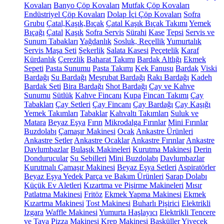
Kovaları
Banyo Çöp Kovaları
Mutfak Çöp Kovaları
Endüstriyel Çöp Kovaları
Dolap İçi Çöp Kovaları
Sofra
Grubu
Çatal,Kaşık,Bıçak
Çatal Kaşık Bıçak Takımı
Yemek
Bıçağı
Çatal
Kaşık
Sofra Servis
Sürahi
Kase
Tepsi
Servis ve
Sunum Tabakları
Yağdanlık
Sosluk, Reçellik
Yumurtalık
Servis Maşa Seti
Şekerlik
Salata Kasesi
Peçetelik
Karaf
Kürdanlık
Çerezlik
Baharat Takımı
Bardak Altlığı
Ekmek
Sepeti
Pasta Sunumu
Pasta Takımı
Kek Fanusu
Bardak
Viski
Bardağı
Su Bardağı
Meşrubat Bardağı
Rakı Bardağı
Kadeh
Bardak Seti
Bira Bardağı
Shot Bardağı
Çay ve Kahve
Sunumu
Sütlük
Kahve Fincanı
Kupa
Fincan Takımı
Çay
Tabakları
Çay Setleri
Çay Fincanı
Çay Bardağı
Çay Kaşığı
Yemek Takımları
Tabaklar
Kahvaltı Takımları
Suluk ve
Matara
Beyaz Eşya
Fırın
Mikrodalga Fırınlar
Mini Fırınlar
Buzdolabı
Çamaşır Makinesi
Ocak
Ankastre Ürünleri
Ankastre Setler
Ankastre Ocaklar
Ankastre Fırınlar
Ankastre
Davlumbazlar
Bulaşık Makineleri
Kurutma Makinesi
Derin
Dondurucular
Su Sebilleri
Mini Buzdolabı
Davlumbazlar
Kurutmalı Çamaşır Makinesi
Beyaz Eşya Setleri
Aspiratörler
Beyaz Eşya Yedek Parça ve Bakım Ürünleri
Şarap Dolabı
Küçük Ev Aletleri
Kızartma ve Pişirme Makineleri
Mısır
Patlatma Makinesi
Fritöz
Ekmek Yapma Makinesi
Ekmek
Kızartma Makinesi
Tost Makinesi
Buharlı Pişirici
Elektrikli
Izgara
Waffle Makinesi
Yumurta Haşlayıcı
Elektrikli Tencere
ve Tava
Pizza Makinesi
Krep Makinesi
Basküller
Yiyecek