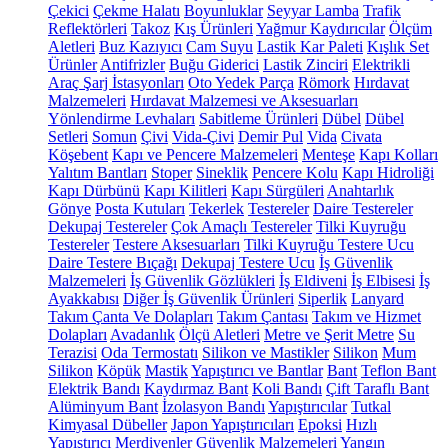
Çekici
Çekme Halatı
Boyunluklar
Seyyar Lamba
Trafik
Reflektörleri
Takoz
Kış Ürünleri
Yağmur Kaydırıcılar
Ölçüm
Aletleri
Buz Kazıyıcı
Cam Suyu
Lastik Kar Paleti
Kışlık Set
Ürünler
Antifrizler
Buğu Giderici
Lastik Zinciri
Elektrikli
Araç Şarj İstasyonları
Oto Yedek Parça
Römork
Hırdavat
Malzemeleri
Hırdavat Malzemesi ve Aksesuarları
Yönlendirme Levhaları
Sabitleme Ürünleri
Dübel
Dübel
Setleri
Somun
Çivi
Vida-Çivi
Demir Pul
Vida
Civata
Köşebent
Kapı ve Pencere Malzemeleri
Menteşe
Kapı Kolları
Yalıtım Bantları
Stoper
Sineklik
Pencere Kolu
Kapı Hidroliği
Kapı Dürbünü
Kapı Kilitleri
Kapı Sürgüleri
Anahtarlık
Gönye
Posta Kutuları
Tekerlek
Testereler
Daire Testereler
Dekupaj Testereler
Çok Amaçlı Testereler
Tilki Kuyruğu
Testereler
Testere Aksesuarları
Tilki Kuyruğu Testere Ucu
Daire Testere Bıçağı
Dekupaj Testere Ucu
İş Güvenlik
Malzemeleri
İş Güvenlik Gözlükleri
İş Eldiveni
İş Elbisesi
İş
Ayakkabısı
Diğer İş Güvenlik Ürünleri
Siperlik
Lanyard
Takım Çanta Ve Dolapları
Takım Çantası
Takım ve Hizmet
Dolapları
Avadanlık
Ölçü Aletleri
Metre ve Şerit Metre
Su
Terazisi
Oda Termostatı
Silikon ve Mastikler
Silikon
Mum
Silikon
Köpük
Mastik
Yapıştırıcı ve Bantlar
Bant
Teflon Bant
Elektrik Bandı
Kaydırmaz Bant
Koli Bandı
Çift Taraflı Bant
Alüminyum Bant
İzolasyon Bandı
Yapıştırıcılar
Tutkal
Kimyasal Dübeller
Japon Yapıştırıcıları
Epoksi
Hızlı
Yapıştırıcı
Merdivenler
Güvenlik Malzemeleri
Yangın