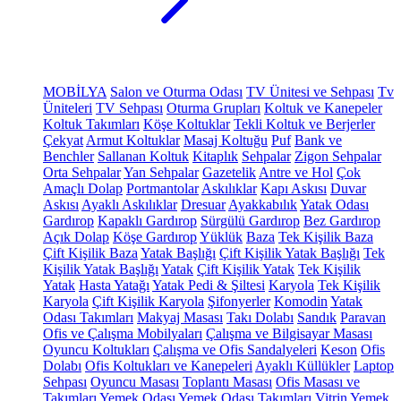
MOBİLYA
Salon ve Oturma Odası
TV Ünitesi ve Sehpası
Tv
Üniteleri
TV Sehpası
Oturma Grupları
Koltuk ve Kanepeler
Koltuk Takımları
Köşe Koltuklar
Tekli Koltuk ve Berjerler
Çekyat
Armut Koltuklar
Masaj Koltuğu
Puf
Bank ve
Benchler
Sallanan Koltuk
Kitaplık
Sehpalar
Zigon Sehpalar
Orta Sehpalar
Yan Sehpalar
Gazetelik
Antre ve Hol
Çok
Amaçlı Dolap
Portmantolar
Askılıklar
Kapı Askısı
Duvar
Askısı
Ayaklı Askılıklar
Dresuar
Ayakkabılık
Yatak Odası
Gardırop
Kapaklı Gardırop
Sürgülü Gardırop
Bez Gardırop
Açık Dolap
Köşe Gardırop
Yüklük
Baza
Tek Kişilik Baza
Çift Kişilik Baza
Yatak Başlığı
Çift Kişilik Yatak Başlığı
Tek
Kişilik Yatak Başlığı
Yatak
Çift Kişilik Yatak
Tek Kişilik
Yatak
Hasta Yatağı
Yatak Pedi & Şiltesi
Karyola
Tek Kişilik
Karyola
Çift Kişilik Karyola
Şifonyerler
Komodin
Yatak
Odası Takımları
Makyaj Masası
Takı Dolabı
Sandık
Paravan
Ofis ve Çalışma Mobilyaları
Çalışma ve Bilgisayar Masası
Oyuncu Koltukları
Çalışma ve Ofis Sandalyeleri
Keson
Ofis
Dolabı
Ofis Koltukları ve Kanepeleri
Ayaklı Küllükler
Laptop
Sehpası
Oyuncu Masası
Toplantı Masası
Ofis Masası ve
Takımları
Yemek Odası
Yemek Odası Takımları
Vitrin
Yemek