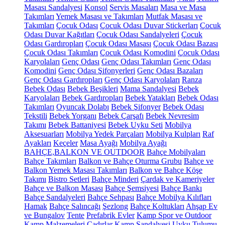
Masası Sandalyesi
Konsol
Servis Masaları
Masa ve Masa
Takımları
Yemek Masası ve Takımları
Mutfak Masası ve
Takımları
Çocuk Odası
Çocuk Odası Duvar Stickerları
Çocuk
Odası Duvar Kağıtları
Çocuk Odası Sandalyeleri
Çocuk
Odası Gardıropları
Çocuk Odası Masası
Çocuk Odası Bazası
Çocuk Odası Takımları
Çocuk Odası Komodini
Çocuk Odası
Karyolaları
Genç Odası
Genç Odası Takımları
Genç Odası
Komodini
Genç Odası Şifonyerleri
Genç Odası Bazaları
Genç Odası Gardıropları
Genç Odası Karyolaları
Ranza
Bebek Odası
Bebek Beşikleri
Mama Sandalyesi
Bebek
Karyolaları
Bebek Gardıropları
Bebek Yatakları
Bebek Odası
Takımları
Oyuncak Dolabı
Bebek Şifonyer
Bebek Odası
Tekstili
Bebek Yorganı
Bebek Çarşafı
Bebek Nevresim
Takımı
Bebek Battaniyesi
Bebek Uyku Seti
Mobilya
Aksesuarları
Mobilya Yedek Parçaları
Mobilya Kulpları
Raf
Ayakları
Keçeler
Masa Ayağı
Mobilya Ayağı
BAHÇE,BALKON VE OUTDOOR
Bahçe Mobilyaları
Bahçe Takımları
Balkon ve Bahçe Oturma Grubu
Bahçe ve
Balkon Yemek Masası Takımları
Balkon ve Bahçe Köşe
Takımı
Bistro Setleri
Bahçe Minderi
Çardak ve Kameriyeler
Bahçe ve Balkon Masası
Bahçe Şemsiyesi
Bahçe Bankı
Bahçe Sandalyeleri
Bahçe Sehpası
Bahçe Mobilya Kılıfları
Hamak
Bahçe Salıncağı
Şezlong
Bahçe Koltukları
Ahşap Ev
ve Bungalov
Tente
Prefabrik Evler
Kamp Spor ve Outdoor
Kamp Malzemeleri
Çadırlar
Kamp Sandalyesi
Uyku Tulumu