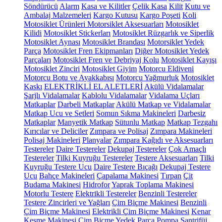
Söndürücü
Alarm
Kasa ve Kilitler
Çelik Kasa
Kilit
Kutu ve
Ambalaj Malzemeleri
Kargo Kutusu
Kargo Poşeti
Koli
Motosiklet Ürünleri
Motorsiklet Aksesuarları
Motosiklet
Kilidi
Motosiklet Stickerları
Motosiklet Rüzgarlık ve Siperlik
Motosiklet Aynası
Motosiklet Brandası
Motorsiklet Yedek
Parça
Motosiklet Fren Ekipmanları
Diğer Motosiklet Yedek
Parçaları
Motosiklet Fren ve Debriyaj Kolu
Motosiklet Kayışı
Motosiklet Zinciri
Motosiklet Giyim
Motorcu Eldiveni
Motorcu Botu ve Ayakkabısı
Motorcu Yağmurluk
Motosiklet
Kaskı
ELEKTRİKLİ EL ALETLERİ
Akülü Vidalamalar
Şarjlı Vidalamalar
Kablolu Vidalamalar
Vidalama Uçları
Matkaplar
Darbeli Matkaplar
Akülü Matkap ve Vidalamalar
Matkap Ucu ve Setleri
Somun Sıkma Makineleri
Darbesiz
Matkaplar
Manyetik Matkap
Sütunlu Matkap
Matkap Tezgahı
Kırıcılar ve Deliciler
Zımpara ve Polisaj
Zımpara Makineleri
Polisaj Makineleri
Planyalar
Zımpara Kağıdı ve Aksesuarları
Testereler
Daire Testereler
Dekupaj Testereler
Çok Amaçlı
Testereler
Tilki Kuyruğu Testereler
Testere Aksesuarları
Tilki
Kuyruğu Testere Ucu
Daire Testere Bıçağı
Dekupaj Testere
Ucu
Bahçe Makineleri
Çapalama Makinesi
Tırpan
Çit
Budama Makinesi
Hidrofor
Yaprak Toplama Makinesi
Motorlu Testere
Elektrikli Testereler
Benzinli Testereler
Testere Zincirleri ve Yağları
Çim Biçme Makinesi
Benzinli
Çim Biçme Makinesi
Elektrikli Çim Biçme Makinesi
Kenar
Kesme Makinesi
Çim Biçme Yedek Parça
Pompa
Santrifüj