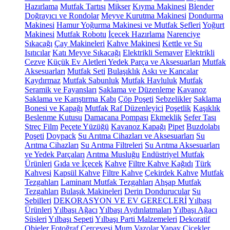
Hazırlama
Mutfak Tartısı
Mikser
Kıyma Makinesi
Blender
Doğrayıcı ve Rondolar
Meyve Kurutma Makinesi
Dondurma
Makinesi
Hamur Yoğurma Makinesi ve Mutfak Şefleri
Yoğurt
Makinesi
Mutfak Robotu
İçecek Hazırlama
Narenciye
Sıkacağı
Çay Makineleri
Kahve Makinesi
Kettle ve Su
Isıtıcılar
Katı Meyve Sıkacağı
Elektrikli Semaver
Elektrikli
Cezve
Küçük Ev Aletleri Yedek Parça ve Aksesuarları
Mutfak
Aksesuarları
Mutfak Seti
Bulaşıklık
Askı ve Kancalar
Kaydırmaz
Mutfak Sabunluk
Mutfak Havluluk
Mutfak
Seramik ve Fayansları
Saklama ve Düzenleme
Kavanoz
Saklama ve Karıştırma Kabı
Çöp Poşeti
Sebzelikler
Saklama
Bonesi ve Kapağı
Mutfak Raf Düzenleyici
Poşetlik
Kaşıklık
Beslenme Kutusu
Damacana Pompası
Ekmeklik
Sefer Tası
Streç Film
Peçete Yüzüğü
Kavanoz Kapağı
Pipet
Buzdolabı
Poşeti
Doypack
Su Arıtma Cihazları ve Aksesuarları
Su
Arıtma Cihazları
Su Arıtma Filtreleri
Su Arıtma Aksesuarları
ve Yedek Parçaları
Arıtma Musluğu
Endüstriyel Mutfak
Ürünleri
Gıda ve İçecek
Kahve
Filtre Kahve Kağıdı
Türk
Kahvesi
Kapsül Kahve
Filtre Kahve
Çekirdek Kahve
Mutfak
Tezgahları
Laminant Mutfak Tezgahları
Ahşap Mutfak
Tezgahları
Bulaşık Makineleri
Derin Dondurucular
Su
Sebilleri
DEKORASYON VE EV GEREÇLERİ
Yılbaşı
Ürünleri
Yılbaşı Ağacı
Yılbaşı Aydınlatmaları
Yılbaşı Ağacı
Süsleri
Yılbaşı Sepeti
Yılbaşı Parti Malzemeleri
Dekoratif
Objeler
Fotoğraf Çerçevesi
Mum
Vazolar
Yapay Çiçekler