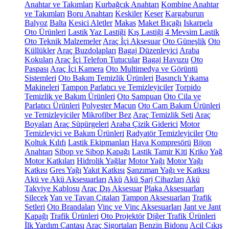
Anahtar ve Takımları
Kurbağcık Anahtarı
Kombine Anahtar
ve Takımları
Boru Anahtarı
Keskiler
Keser
Kargaburun
Balyoz
Balta
Kesici Aletler
Makas
Maket Bıçağı
Iskarpela
Oto Ürünleri
Lastik
Yaz Lastiği
Kış Lastiği
4 Mevsim Lastik
Oto Teknik Malzemeler
Araç İçi Aksesuar
Oto Güneşlik
Oto
Küllükler
Araç Buzdolapları
Bagaj Düzenleyici
Araba
Kokuları
Araç İçi Telefon Tutucular
Bagaj Havuzu
Oto
Paspası
Araç İçi Kamera
Oto Multimedya ve Görüntü
Sistemleri
Oto Bakım Temizlik Ürünleri
Basınçlı Yıkama
Makineleri
Tampon Parlatıcı ve Temizleyiciler
Torpido
Temizlik ve Bakım Ürünleri
Oto Şampuan
Oto Cila ve
Parlatıcı Ürünleri
Polyester Macun
Oto Cam Bakım Ürünleri
ve Temizleyiciler
Mikrofiber Bez
Araç Temizlik Seti
Araç
Boyaları
Araç Süpürgeleri
Araba Çizik Giderici
Motor
Temizleyici ve Bakım Ürünleri
Radyatör Temizleyiciler
Oto
Koltuk Kılıfı
Lastik Ekipmanları
Hava Kompresörü
Bijon
Anahtarı
Sibop ve Sibop Kapağı
Lastik Tamir Kiti
Kriko
Yağ
Motor Katkıları
Hidrolik Yağlar
Motor Yağı
Motor Yağı
Katkısı
Gres Yağı
Yakıt Katkısı
Şanzıman Yağı ve Katkısı
Akü ve Akü Aksesuarları
Akü
Akü Şarj Cihazları
Akü
Takviye Kablosu
Araç Dış Aksesuar
Plaka Aksesuarları
Silecek
Yan ve Tavan Çıtaları
Tampon Aksesuarları
Trafik
Setleri
Oto Brandaları
Vinç ve Vinç Aksesuarları
Jant ve Jant
Kapağı
Trafik Ürünleri
Oto Projektör
Diğer Trafik Ürünleri
İlk Yardım Çantası
Araç Sigortaları
Benzin Bidonu
Acil Çıkış