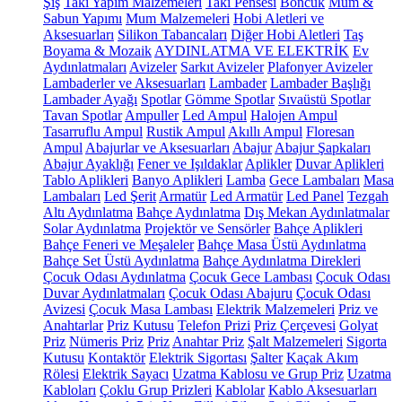
Şiş
Takı Yapım Malzemeleri
Takı Pensesi
Boncuk
Mum &
Sabun Yapımı
Mum Malzemeleri
Hobi Aletleri ve
Aksesuarları
Silikon Tabancaları
Diğer Hobi Aletleri
Taş
Boyama & Mozaik
AYDINLATMA VE ELEKTRİK
Ev
Aydınlatmaları
Avizeler
Sarkıt Avizeler
Plafonyer Avizeler
Lambaderler ve Aksesuarları
Lambader
Lambader Başlığı
Lambader Ayağı
Spotlar
Gömme Spotlar
Sıvaüstü Spotlar
Tavan Spotlar
Ampuller
Led Ampul
Halojen Ampul
Tasarruflu Ampul
Rustik Ampul
Akıllı Ampul
Floresan
Ampul
Abajurlar ve Aksesuarları
Abajur
Abajur Şapkaları
Abajur Ayaklığı
Fener ve Işıldaklar
Aplikler
Duvar Aplikleri
Tablo Aplikleri
Banyo Aplikleri
Lamba
Gece Lambaları
Masa
Lambaları
Led Şerit
Armatür
Led Armatür
Led Panel
Tezgah
Altı Aydınlatma
Bahçe Aydınlatma
Dış Mekan Aydınlatmalar
Solar Aydınlatma
Projektör ve Sensörler
Bahçe Aplikleri
Bahçe Feneri ve Meşaleler
Bahçe Masa Üstü Aydınlatma
Bahçe Set Üstü Aydınlatma
Bahçe Aydınlatma Direkleri
Çocuk Odası Aydınlatma
Çocuk Gece Lambası
Çocuk Odası
Duvar Aydınlatmaları
Çocuk Odası Abajuru
Çocuk Odası
Avizesi
Çocuk Masa Lambası
Elektrik Malzemeleri
Priz ve
Anahtarlar
Priz Kutusu
Telefon Prizi
Priz Çerçevesi
Golyat
Priz
Nümeris Priz
Priz
Anahtar Priz
Şalt Malzemeleri
Sigorta
Kutusu
Kontaktör
Elektrik Sigortası
Şalter
Kaçak Akım
Rölesi
Elektrik Sayacı
Uzatma Kablosu ve Grup Priz
Uzatma
Kabloları
Çoklu Grup Prizleri
Kablolar
Kablo Aksesuarları