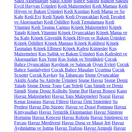
Saksı Aksesuarları
Saksı Altlığı
Bahçe Saksısı
Balkon Saksısı
Evcil Hayvan Ürünleri
Kedi Malzemeleri
Kedi Maması
Kedi
Hijyen ve Bakım Ürünleri
Kedi Kumları
Kedi Mama ve Su
Kabı
Kedi Evi
Kedi Yatağı
Kedi Oyuncakları
Kedi Tuvaleti
ve Aksesuarları
Kedi Ödülleri
Kedi Tırmalaması
Kedi
Vitamini
Kedi Taşıma Çantası
Köpek Malzemeleri
Köpek
Yatağı
Köpek Vitamini
Köpek Oyuncakları
Köpek Mama ve
Su Kabı
Köpek Güvenlik
Köpek Hijyen ve Bakım Ürünleri
Köpek Ödülleri
Köpek Maması
Köpek Kulübesi
Köpek
Tasmaları
Köpek Elbisesi
Köpek Kafesi
Kümesler
Kuş
Malzemeleri
Kuş Sağlık ve Bakım Ürünleri
Kuş Kafesleri ve
Aksesuarları
Kuş Yemi
Kuş Suluk ve Yemlikleri
Çocuk
Bahçe Oyuncakları
Kaydırak ve Salıncak
Oyun Evleri
Çocuk
Bahçe Sandalyeleri
Çocuk Bahçe Masaları
Uçurtma
Çocuk
Scooter
Çocuk Kaykay
Su Tabancası
Şişme Oyuncaklar
Akülü Araba
Su Aktivite Ürünleri
Şişme Havuz
Şişme Deniz
Yatağı
Şişme Deniz Topu
Can Yeleği
Can Simidi ve Deniz
Simidi
Şişme Deniz Kolluğu
Şişme Bot
Havuz Bonesi
Kano
Havuz Malzemeleri
Havuz Yapı Malzemeleri
Nozul
Havuz
Kenar Izgarası
Havuz Filtresi
Havuz Örtü Sistemleri
Su
Perdesi
Havuz Dip Süzgeç
Havuz ve Dozaj Pompası
Havuz
Kimyasalları
Havuz Temizlik Ekipmanları
Havuz Süpürge
Hortumu
Havuz Kepçesi
Havuz Robotu
Havuz Süpürgesi ve
Fırçası
Havuz Merdiveni
Havuz Duşu ve Masaj Jeti
Havuz
Aydınlatma ve Isıtma
Havuz Trafosu
Havuz Ampulü
Havuz