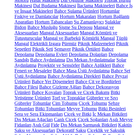
Motoru
Hasat Makinesi
Dal Öğütme Makinesi
Toprak Burgu
Makinesi
Dal Budama Makinesi
İlaçlama Makineleri
Bahçe İş
ve İnşaat Makineleri
Bahçe Sulama Ürünleri
Hortumlar
Fıskiye ve Damlatıcılar
Hortum Makaraları
Hortum Bağlantı
Aparatları
Hortum Tabancaları
Su Zamanlayıcı
Sulaklar
Bidon
Bahçe Musluğu
Şişme Su Deposu
Mangal ve
Aksesuarları
Mangal Aksesuarları
Mangal Kömürü ve
Tutuşturucular
Mangal ve Barbekü
Kömürlü Mangal
Tüplü
Mangal
Elektrikli Izgara
Pürmüz
Piknik Malzemeleri
Piknik
Sepetleri
Piknik Seti
Semaver
Piknik Örtüleri
Bahçe
Depolama
Depolama Evleri
Depolama Dolapları
Depolama
Sandığı
Bahçe Aydınlatma
Dış Mekan Aydınlatmalar
Solar
Aydınlatma
Projektör ve Sensörler
Bahçe Aplikleri
Bahçe
Feneri ve Meşaleler
Bahçe Masa Üstü Aydınlatma
Bahçe Set
Üstü Aydınlatma
Bahçe Aydınlatma Direkleri
Bahçe Peyzaj
Ürünleri
Bahçe Yer Döşemeleri
Bahçe Çit ve Bordürleri
Bahçe Filesi
Bahçe Gizleme Ağları
Bahçe Dekorasyon
Ürünleri
Bahçe Kovaları
Toprak ve Çiçek Bakımı
Bitki
Yetiştirme Ürünleri
Torf ve Topraklar
Gübreler ve Sıvı
Gübreler
Tohumlar
Çim Tohumu
Çiçek Tohumu
Sebze
Tohumları
Bitki Tohumları
Meyve Tohumu
Bitki Besinleri
Sera ve Sera Ekipmanları
Çiçek ve Bitki
İç Mekan Bitkileri
Dış Mekan Ağaçları
Canlı Çiçek
Çiçek Soğanları
Aşılı Meyve
Fidanları
Aşılı Gül
Fide
Dış Mekan Sarmaşık Bitkileri
Kaktüs
Saksı ve Aksesuarları
Dekoratif Saksı
Çiçeklik ve Saksılık