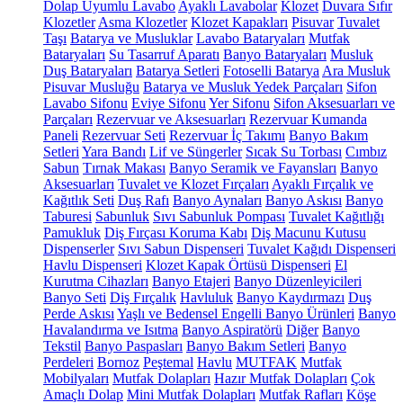
Dolap Uyumlu Lavabo
Ayaklı Lavabolar
Klozet
Duvara Sıfır
Klozetler
Asma Klozetler
Klozet Kapakları
Pisuvar
Tuvalet
Taşı
Batarya ve Musluklar
Lavabo Bataryaları
Mutfak
Bataryaları
Su Tasarruf Aparatı
Banyo Bataryaları
Musluk
Duş Bataryaları
Batarya Setleri
Fotoselli Batarya
Ara Musluk
Pisuvar Musluğu
Batarya ve Musluk Yedek Parçaları
Sifon
Lavabo Sifonu
Eviye Sifonu
Yer Sifonu
Sifon Aksesuarları ve
Parçaları
Rezervuar ve Aksesuarları
Rezervuar Kumanda
Paneli
Rezervuar Seti
Rezervuar İç Takımı
Banyo Bakım
Setleri
Yara Bandı
Lif ve Süngerler
Sıcak Su Torbası
Cımbız
Sabun
Tırnak Makası
Banyo Seramik ve Fayansları
Banyo
Aksesuarları
Tuvalet ve Klozet Fırçaları
Ayaklı Fırçalık ve
Kağıtlık Seti
Duş Rafı
Banyo Aynaları
Banyo Askısı
Banyo
Taburesi
Sabunluk
Sıvı Sabunluk Pompası
Tuvalet Kağıtlığı
Pamukluk
Diş Fırçası Koruma Kabı
Diş Macunu Kutusu
Dispenserler
Sıvı Sabun Dispenseri
Tuvalet Kağıdı Dispenseri
Havlu Dispenseri
Klozet Kapak Örtüsü Dispenseri
El
Kurutma Cihazları
Banyo Etajeri
Banyo Düzenleyicileri
Banyo Seti
Diş Fırçalık
Havluluk
Banyo Kaydırmazı
Duş
Perde Askısı
Yaşlı ve Bedensel Engelli Banyo Ürünleri
Banyo
Havalandırma ve Isıtma
Banyo Aspiratörü
Diğer
Banyo
Tekstil
Banyo Paspasları
Banyo Bakım Setleri
Banyo
Perdeleri
Bornoz
Peştemal
Havlu
MUTFAK
Mutfak
Mobilyaları
Mutfak Dolapları
Hazır Mutfak Dolapları
Çok
Amaçlı Dolap
Mini Mutfak Dolapları
Mutfak Rafları
Köşe