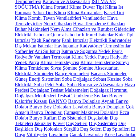
Termometresi
Karavan ve Aksesuarları
ISITMA VE
SOĞUTMA
Klima
Portatif Klima
Duvar Tipi Klima
Isı
Pompası
Salon Tipi Klima
Klima Kumandası
Kaset Tipi
Klima
Kombi
Tavan Vantilatörleri
Vantilatörler
Hava
Temizleyiciler
Nem Cihazları
Hava Temizleme Cihazları
Buhar Makineleri
Nem Alma Cihazları ve Rutubet Gidericiler
Elektrikli Isıtıcılar
Quartz Isıtıcılar
Infrared Isıtıcılar
Kule Tipi
Isıtıcılar
Yağlı Radyatör
Fanlı Isıtıcılar
Elektrikli Radyatörler
Dış Mekan Isıtıcılar
Havlupanlar
Radyatörler
Termosifonlar
Şofbenler
Ani Su Isıtıcı
Isıtma ve Soğutma Yedek Parça
Radyatör Vanaları
Termostat
Klima Yedek Parça
Radyatör
Yedek Parça
Klima Temizleyicisi
Klima Temizleme Spreyi
Klima Temizleme Sıvısı
Şömine
Şömine Aksesuarları
Elektrikli Şömineler
Bahçe Şömineleri
Bacasız Şömineler
Güneş Enerji Sistemleri
Soba
Doğalgaz Sobası
Kuzine Soba
Elektrikli Soba
Pelet Soba
Soba Borusu ve Aksesuarları
Hava
Perdesi
Doğalgaz Tesisat Malzemeleri
Doğalgaz Hortumu
Doğalgaz Menfezleri
Tesisat Temizleme Sıvıları
Boyler
Kalorifer Kazanı
BANYO
Banyo Dolapları
Aynalı Banyo
Dolabı
Banyo Boy Dolapları
Lavabolu Banyo Dolapları
Çok
Amaçlı Banyo Dolapları
Çamaşır Makinesi Dolapları
Ecza
Dolabı
Banyo Rafları
Duş Sistemleri
Duşakabin
Duş
Tekneleri
Jakuziler
Küvet
Duş Setleri
Duş Sistemleri
Duş
Başlıkları
Duş Kolonları
Sürgülü Duş Setleri
Duş Spiralleri
El
Duşu
Vitrifiyeler
Lavabolar
Çanak Lavabolar
Köşe Lavabolar