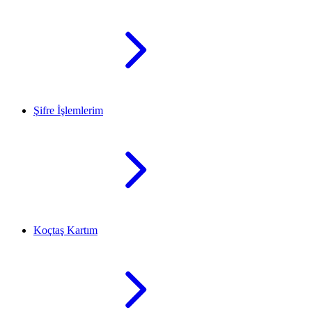
Şifre İşlemlerim
Koçtaş Kartım