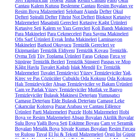
Sıvı Yapıştırıcılar
Tebeşir
Suluk
Resim Çantası
Pano
Okul
Çantası
Kalem Kutusu
Beslenme Çantası
Resim Boyaları ve
Resim Boya Malzemeleri
Selobant
Ajanda
Defter
Okul
Defteri
Spiralli Defter
Fihrist
Not Defteri
Bloknot
Kırtasiye
Malzemeleri
Masaüstü Gereçleri
Kırtasiye Kağıt Ürünleri
Kırtasiye Seti
Kalem ve Yazı Gereçleri
Koli Bandı Makinesi
Para Makineleri
Para Çekmeceleri
Para Sayma Makineleri
Ofis Sarf Ürünleri
Evrak İmha Makineleri
Laminasyon
Makineleri
Barkod Okuyucu
Temizlik Gereçleri ve
Ekipmanları
Temizlik Eldiveni
Temizlik Kovası
Temizlik,
Ovma Teli
Tüy Toplama Ürünleri
Faraş
Çekpas
Fırça ve
Süpürge
Temizlik Bezleri
Temizlik Süngeri
Paspas ve Mop
Kâğıt Havlu
Tuvalet Kağıdı
Islak Mendil
Ev Temizlik
Malzemeleri
Tuvalet Temizleyici
Yüzey Temizleyiciler
Yağ,
Kireç ve Pas Çözücüler
Çubuklu Oda Kokusu
Oda Kokusu
Halı Temizleyiciler
Ahşap Temizleyiciler ve Bakım Ürünleri
Cam ve Parlak Yüzey Temizleyiciler
Mutfak ve Banyo
Temizleyiciler
Bulaşık Makinesi Deterjanı
Yumuşatıcı
Çamaşır Deterjanı
Elde Bulaşık Deterjanı
Çamaşır Leke
Çıkarıcılar
Kolonya
Pazar Arabası ve Çantası
Eğlence
Ürünleri
Parti Malzemeleri
Puzzle
Hobi Malzemeleri
Hobi
Boya ve Resim Malzemeleri
Ahşap Boyaları
Akrilik Boyalar
Sulu Boya
Yağlı Boya Seti
Eskitme Boyası
Cam ve Seramik
Boyaları
Metalik Boya
Şövale
Kumaş Boyaları
Resim Fırçası
ve Rulosu
Tuval
El İşi & Tekstil Malzemeleri
Örgü İpi
Güpür