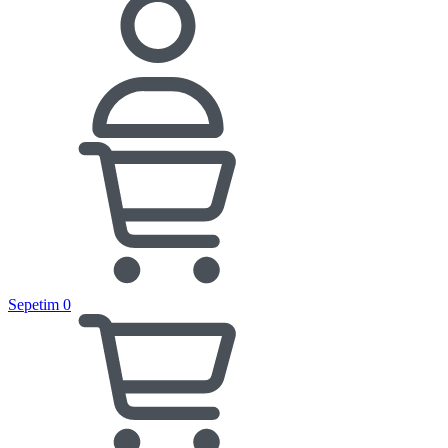
Sepetim
0