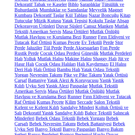
Dekoratif Tabak ve Kaseler
Biblo
Şaraplıklar
Tütsülük ve
Buhurdanlık
Mumluklar ve Şamdanlar
Meyvelik
Magnet
Kumbara
Dekoratif Taşlar
Kül Tablası
Nazar Boncuğu
Kitap
Tutucular
Müzik Kutusu
Yatak Tepsisi
Kokulu Taşlar
Ahşap
Dekorasyon Ürünleri
Duvar Süsleri
Cansız Manken
Mutfak
Tekstili
Amerikan Servis
Masa Örtüleri
Mutfak Önlüğü
Mutfak Havlusu ve Kurulama Bezi
Runner
Fırın Eldiveni ve
Tutacak
Raf Örtüsü
Kumaş Peçete
Ev Tekstili
Perde
Stor
Perde
Jaluziler
Tül Perde
Perde Aksesuarları
Fon Perde
Rustik Perde
Çocuk Odası Perdesi
Güneşlik
Mutfak Perdeleri
Halı
Yolluk
Mutfak Halısı
Makine Halısı
Shaggy Halı
Jüt ve
Hasır Halı
Çocuk Odası Halıları
Halı Kaydırmazı
El Halısı
Deri Halı
Halı Örtüsü
Bambu Halı
Yatak Odası Tekstili
Yorgan
Nevresim Takımı
Pike ve Pike Takımı
Yatak Örtüsü
Çarşaf
Battaniye
Yatak Alezi & Koruyucusu
Yastık
Yastık
Kılıfı
Uyku Seti
Yastık Alezi
Paspaslar
Mutfak Tekstili
Amerikan Servis
Masa Örtüleri
Mutfak Önlüğü
Mutfak
Havlusu ve Kurulama Bezi
Runner
Fırın Eldiveni ve Tutacak
Raf Örtüsü
Kumaş Peçete
Kilim
Seccade
Salon Tekstili
Kırlent ve Kırlent Kılıfı
Sandalye Minderi
Koltuk Örtüsü ve
Şalı
Dekoratif Yastık
Sandalye Kılıfı
Bahçe Tekstili
Salıncak
Minderleri
Bebek Odası Tekstili
Bebek Yorganı
Bebek
Çarşafı
Bebek Nevresim Takımı
Bebek Battaniyesi
Bebek
Uyku Seti
Banyo Tekstil
Banyo Paspasları
Banyo Bakım
Setleri
Banyo Perdeleri
Bornoz
Peştemal
Havlu
Duvar