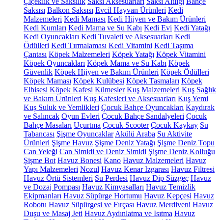
Çiçeklik ve Saksılık
Saksı Aksesuarları
Saksı Altlığı
Bahçe
Saksısı
Balkon Saksısı
Evcil Hayvan Ürünleri
Kedi
Malzemeleri
Kedi Maması
Kedi Hijyen ve Bakım Ürünleri
Kedi Kumları
Kedi Mama ve Su Kabı
Kedi Evi
Kedi Yatağı
Kedi Oyuncakları
Kedi Tuvaleti ve Aksesuarları
Kedi
Ödülleri
Kedi Tırmalaması
Kedi Vitamini
Kedi Taşıma
Çantası
Köpek Malzemeleri
Köpek Yatağı
Köpek Vitamini
Köpek Oyuncakları
Köpek Mama ve Su Kabı
Köpek
Güvenlik
Köpek Hijyen ve Bakım Ürünleri
Köpek Ödülleri
Köpek Maması
Köpek Kulübesi
Köpek Tasmaları
Köpek
Elbisesi
Köpek Kafesi
Kümesler
Kuş Malzemeleri
Kuş Sağlık
ve Bakım Ürünleri
Kuş Kafesleri ve Aksesuarları
Kuş Yemi
Kuş Suluk ve Yemlikleri
Çocuk Bahçe Oyuncakları
Kaydırak
ve Salıncak
Oyun Evleri
Çocuk Bahçe Sandalyeleri
Çocuk
Bahçe Masaları
Uçurtma
Çocuk Scooter
Çocuk Kaykay
Su
Tabancası
Şişme Oyuncaklar
Akülü Araba
Su Aktivite
Ürünleri
Şişme Havuz
Şişme Deniz Yatağı
Şişme Deniz Topu
Can Yeleği
Can Simidi ve Deniz Simidi
Şişme Deniz Kolluğu
Şişme Bot
Havuz Bonesi
Kano
Havuz Malzemeleri
Havuz
Yapı Malzemeleri
Nozul
Havuz Kenar Izgarası
Havuz Filtresi
Havuz Örtü Sistemleri
Su Perdesi
Havuz Dip Süzgeç
Havuz
ve Dozaj Pompası
Havuz Kimyasalları
Havuz Temizlik
Ekipmanları
Havuz Süpürge Hortumu
Havuz Kepçesi
Havuz
Robotu
Havuz Süpürgesi ve Fırçası
Havuz Merdiveni
Havuz
Duşu ve Masaj Jeti
Havuz Aydınlatma ve Isıtma
Havuz