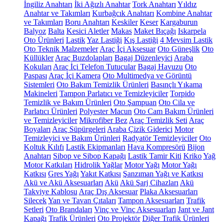
İngiliz Anahtarı
İki Ağızlı Anahtar
Tork Anahtarı
Yıldız
Anahtar ve Takımları
Kurbağcık Anahtarı
Kombine Anahtar
ve Takımları
Boru Anahtarı
Keskiler
Keser
Kargaburun
Balyoz
Balta
Kesici Aletler
Makas
Maket Bıçağı
Iskarpela
Oto Ürünleri
Lastik
Yaz Lastiği
Kış Lastiği
4 Mevsim Lastik
Oto Teknik Malzemeler
Araç İçi Aksesuar
Oto Güneşlik
Oto
Küllükler
Araç Buzdolapları
Bagaj Düzenleyici
Araba
Kokuları
Araç İçi Telefon Tutucular
Bagaj Havuzu
Oto
Paspası
Araç İçi Kamera
Oto Multimedya ve Görüntü
Sistemleri
Oto Bakım Temizlik Ürünleri
Basınçlı Yıkama
Makineleri
Tampon Parlatıcı ve Temizleyiciler
Torpido
Temizlik ve Bakım Ürünleri
Oto Şampuan
Oto Cila ve
Parlatıcı Ürünleri
Polyester Macun
Oto Cam Bakım Ürünleri
ve Temizleyiciler
Mikrofiber Bez
Araç Temizlik Seti
Araç
Boyaları
Araç Süpürgeleri
Araba Çizik Giderici
Motor
Temizleyici ve Bakım Ürünleri
Radyatör Temizleyiciler
Oto
Koltuk Kılıfı
Lastik Ekipmanları
Hava Kompresörü
Bijon
Anahtarı
Sibop ve Sibop Kapağı
Lastik Tamir Kiti
Kriko
Yağ
Motor Katkıları
Hidrolik Yağlar
Motor Yağı
Motor Yağı
Katkısı
Gres Yağı
Yakıt Katkısı
Şanzıman Yağı ve Katkısı
Akü ve Akü Aksesuarları
Akü
Akü Şarj Cihazları
Akü
Takviye Kablosu
Araç Dış Aksesuar
Plaka Aksesuarları
Silecek
Yan ve Tavan Çıtaları
Tampon Aksesuarları
Trafik
Setleri
Oto Brandaları
Vinç ve Vinç Aksesuarları
Jant ve Jant
Kapağı
Trafik Ürünleri
Oto Projektör
Diğer Trafik Ürünleri