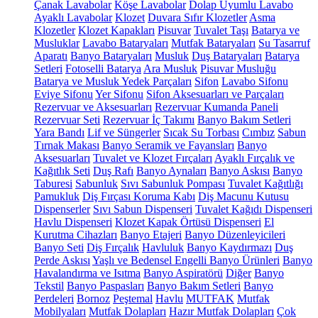
Çanak Lavabolar
Köşe Lavabolar
Dolap Uyumlu Lavabo
Ayaklı Lavabolar
Klozet
Duvara Sıfır Klozetler
Asma
Klozetler
Klozet Kapakları
Pisuvar
Tuvalet Taşı
Batarya ve
Musluklar
Lavabo Bataryaları
Mutfak Bataryaları
Su Tasarruf
Aparatı
Banyo Bataryaları
Musluk
Duş Bataryaları
Batarya
Setleri
Fotoselli Batarya
Ara Musluk
Pisuvar Musluğu
Batarya ve Musluk Yedek Parçaları
Sifon
Lavabo Sifonu
Eviye Sifonu
Yer Sifonu
Sifon Aksesuarları ve Parçaları
Rezervuar ve Aksesuarları
Rezervuar Kumanda Paneli
Rezervuar Seti
Rezervuar İç Takımı
Banyo Bakım Setleri
Yara Bandı
Lif ve Süngerler
Sıcak Su Torbası
Cımbız
Sabun
Tırnak Makası
Banyo Seramik ve Fayansları
Banyo
Aksesuarları
Tuvalet ve Klozet Fırçaları
Ayaklı Fırçalık ve
Kağıtlık Seti
Duş Rafı
Banyo Aynaları
Banyo Askısı
Banyo
Taburesi
Sabunluk
Sıvı Sabunluk Pompası
Tuvalet Kağıtlığı
Pamukluk
Diş Fırçası Koruma Kabı
Diş Macunu Kutusu
Dispenserler
Sıvı Sabun Dispenseri
Tuvalet Kağıdı Dispenseri
Havlu Dispenseri
Klozet Kapak Örtüsü Dispenseri
El
Kurutma Cihazları
Banyo Etajeri
Banyo Düzenleyicileri
Banyo Seti
Diş Fırçalık
Havluluk
Banyo Kaydırmazı
Duş
Perde Askısı
Yaşlı ve Bedensel Engelli Banyo Ürünleri
Banyo
Havalandırma ve Isıtma
Banyo Aspiratörü
Diğer
Banyo
Tekstil
Banyo Paspasları
Banyo Bakım Setleri
Banyo
Perdeleri
Bornoz
Peştemal
Havlu
MUTFAK
Mutfak
Mobilyaları
Mutfak Dolapları
Hazır Mutfak Dolapları
Çok