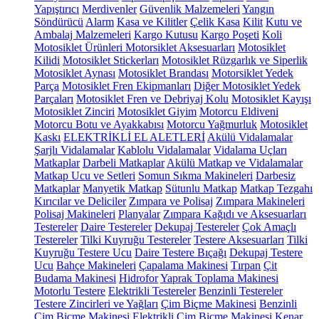
Yapıştırıcı
Merdivenler
Güvenlik Malzemeleri
Yangın
Söndürücü
Alarm
Kasa ve Kilitler
Çelik Kasa
Kilit
Kutu ve
Ambalaj Malzemeleri
Kargo Kutusu
Kargo Poşeti
Koli
Motosiklet Ürünleri
Motorsiklet Aksesuarları
Motosiklet
Kilidi
Motosiklet Stickerları
Motosiklet Rüzgarlık ve Siperlik
Motosiklet Aynası
Motosiklet Brandası
Motorsiklet Yedek
Parça
Motosiklet Fren Ekipmanları
Diğer Motosiklet Yedek
Parçaları
Motosiklet Fren ve Debriyaj Kolu
Motosiklet Kayışı
Motosiklet Zinciri
Motosiklet Giyim
Motorcu Eldiveni
Motorcu Botu ve Ayakkabısı
Motorcu Yağmurluk
Motosiklet
Kaskı
ELEKTRİKLİ EL ALETLERİ
Akülü Vidalamalar
Şarjlı Vidalamalar
Kablolu Vidalamalar
Vidalama Uçları
Matkaplar
Darbeli Matkaplar
Akülü Matkap ve Vidalamalar
Matkap Ucu ve Setleri
Somun Sıkma Makineleri
Darbesiz
Matkaplar
Manyetik Matkap
Sütunlu Matkap
Matkap Tezgahı
Kırıcılar ve Deliciler
Zımpara ve Polisaj
Zımpara Makineleri
Polisaj Makineleri
Planyalar
Zımpara Kağıdı ve Aksesuarları
Testereler
Daire Testereler
Dekupaj Testereler
Çok Amaçlı
Testereler
Tilki Kuyruğu Testereler
Testere Aksesuarları
Tilki
Kuyruğu Testere Ucu
Daire Testere Bıçağı
Dekupaj Testere
Ucu
Bahçe Makineleri
Çapalama Makinesi
Tırpan
Çit
Budama Makinesi
Hidrofor
Yaprak Toplama Makinesi
Motorlu Testere
Elektrikli Testereler
Benzinli Testereler
Testere Zincirleri ve Yağları
Çim Biçme Makinesi
Benzinli
Çim Biçme Makinesi
Elektrikli Çim Biçme Makinesi
Kenar