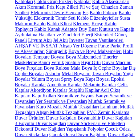
Kabloları
Çoklu Grup Prizleri
Kablolar
Kablo Aksesuarları
Akım Korumalı Priz
Kapı Zilleri
Pil ve Şarj Cihazları
Zaman
Saatleri
Elektronik Devre Elemanı
Fiş
Kablo Pabucu
Kablo
Yüksüğü
Elektronik Tamir Seti
Kablo Düzenleyiciler
Susta
Makaron Kablo
Kablo Klipsi
Klemens
Kroşe
Kablo
Toplayıcı
Kablo Kanalı
Adaptör
Duy
Buat Kutusu ve Kapağı
Aydınlatma Halatları ve Zincirleri
Enerji Sistemleri
Güneş
Paneli
Lityum Akü
Jel Akü
İnverter
Tavan Vantilatörleri
AHŞAP VE İNŞAAT
Ahşap Yer Döşeme
Parke
Parke Profil
ve Aksesuarları
Süpürgelik
Boya ve Boya Malzemeleri
Hobi
Boyaları
Tempare Boyası
Boya Malzemeleri
Tinerler
Maskeleme Bandı
Vernik
Spatula
Hışır Örtü
Duvar Macunu
Boya Fırçaları
Boya Rulosu
Mala
Boya
İç Cephe Boyalar
Dış
Cephe Boyalar
Astarlar
Metal Boyaları
Tavan Boyaları
Yağlı
Boyalar
Yalıtım Boyası
Sprey Boya
Kapı Boyası
Epoksi
Boyalar
Kapılar
Amerikan Kapılar
Melamin Kapılar
Çelik
Kapılar
Akordiyon Kapılar
Sürgülü Kapılar
Acil Çıkış
Kapıları
Kapı Kolları
Seramik ve Fayans
Banyo Seramik ve
Fayansları
Yer Seramik ve Fayansları
Mutfak Seramik ve
Fayansları
Karo
Mozaik
Mutfak Tezgahları
Laminant Mutfak
Tezgahları
Ahşap Mutfak Tezgahları
PVC Zemin Kaplama
Duvar Ürünleri
Duvar Kağıtları
Boyanabilir Duvar Kağıtları
3 Boyutlu Duvar Kağıtları
Duvar Stickerları ve Etiketleri
Dekoratif Duvar Kağıtları
Yapışkanlı Folyolar
Çocuk Odası
Duvar Stickerları
Çocuk Odası Duvar Kağıtları
Duvar Kağıdı