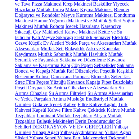
ve Tava
Pizza Makinesi
Krep Makinesi
Basküller
Yiyecek
Hazırlama
Mutfak Tartısı
Mikser
Kıyma Makinesi
Blender
Doğrayıcı ve Rondolar
Meyve Kurutma Makinesi
Dondurma
Makinesi
Hamur Yoğurma Makinesi ve Mutfak Şefleri
Yoğurt
Makinesi
Mutfak Robotu
İçecek Hazırlama
Narenciye
Sıkacağı
Çay Makineleri
Kahve Makinesi
Kettle ve Su
Isıtıcılar
Katı Meyve Sıkacağı
Elektrikli Semaver
Elektrikli
Cezve
Küçük Ev Aletleri Yedek Parça ve Aksesuarları
Mutfak
Aksesuarları
Mutfak Seti
Bulaşıklık
Askı ve Kancalar
Kaydırmaz
Mutfak Sabunluk
Mutfak Havluluk
Mutfak
Seramik ve Fayansları
Saklama ve Düzenleme
Kavanoz
Saklama ve Karıştırma Kabı
Çöp Poşeti
Sebzelikler
Saklama
Bonesi ve Kapağı
Mutfak Raf Düzenleyici
Poşetlik
Kaşıklık
Beslenme Kutusu
Damacana Pompası
Ekmeklik
Sefer Tası
Streç Film
Peçete Yüzüğü
Kavanoz Kapağı
Pipet
Buzdolabı
Poşeti
Doypack
Su Arıtma Cihazları ve Aksesuarları
Su
Arıtma Cihazları
Su Arıtma Filtreleri
Su Arıtma Aksesuarları
ve Yedek Parçaları
Arıtma Musluğu
Endüstriyel Mutfak
Ürünleri
Gıda ve İçecek
Kahve
Filtre Kahve Kağıdı
Türk
Kahvesi
Kapsül Kahve
Filtre Kahve
Çekirdek Kahve
Mutfak
Tezgahları
Laminant Mutfak Tezgahları
Ahşap Mutfak
Tezgahları
Bulaşık Makineleri
Derin Dondurucular
Su
Sebilleri
DEKORASYON VE EV GEREÇLERİ
Yılbaşı
Ürünleri
Yılbaşı Ağacı
Yılbaşı Aydınlatmaları
Yılbaşı Ağacı
Süsleri
Yılbaşı Sepeti
Yılbaşı Parti Malzemeleri
Dekoratif