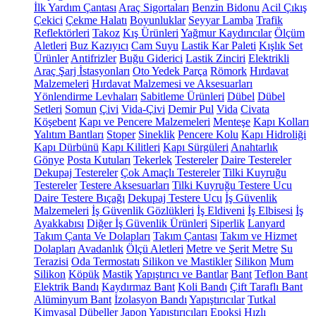
İlk Yardım Çantası
Araç Sigortaları
Benzin Bidonu
Acil Çıkış
Çekici
Çekme Halatı
Boyunluklar
Seyyar Lamba
Trafik
Reflektörleri
Takoz
Kış Ürünleri
Yağmur Kaydırıcılar
Ölçüm
Aletleri
Buz Kazıyıcı
Cam Suyu
Lastik Kar Paleti
Kışlık Set
Ürünler
Antifrizler
Buğu Giderici
Lastik Zinciri
Elektrikli
Araç Şarj İstasyonları
Oto Yedek Parça
Römork
Hırdavat
Malzemeleri
Hırdavat Malzemesi ve Aksesuarları
Yönlendirme Levhaları
Sabitleme Ürünleri
Dübel
Dübel
Setleri
Somun
Çivi
Vida-Çivi
Demir Pul
Vida
Civata
Köşebent
Kapı ve Pencere Malzemeleri
Menteşe
Kapı Kolları
Yalıtım Bantları
Stoper
Sineklik
Pencere Kolu
Kapı Hidroliği
Kapı Dürbünü
Kapı Kilitleri
Kapı Sürgüleri
Anahtarlık
Gönye
Posta Kutuları
Tekerlek
Testereler
Daire Testereler
Dekupaj Testereler
Çok Amaçlı Testereler
Tilki Kuyruğu
Testereler
Testere Aksesuarları
Tilki Kuyruğu Testere Ucu
Daire Testere Bıçağı
Dekupaj Testere Ucu
İş Güvenlik
Malzemeleri
İş Güvenlik Gözlükleri
İş Eldiveni
İş Elbisesi
İş
Ayakkabısı
Diğer İş Güvenlik Ürünleri
Siperlik
Lanyard
Takım Çanta Ve Dolapları
Takım Çantası
Takım ve Hizmet
Dolapları
Avadanlık
Ölçü Aletleri
Metre ve Şerit Metre
Su
Terazisi
Oda Termostatı
Silikon ve Mastikler
Silikon
Mum
Silikon
Köpük
Mastik
Yapıştırıcı ve Bantlar
Bant
Teflon Bant
Elektrik Bandı
Kaydırmaz Bant
Koli Bandı
Çift Taraflı Bant
Alüminyum Bant
İzolasyon Bandı
Yapıştırıcılar
Tutkal
Kimyasal Dübeller
Japon Yapıştırıcıları
Epoksi
Hızlı