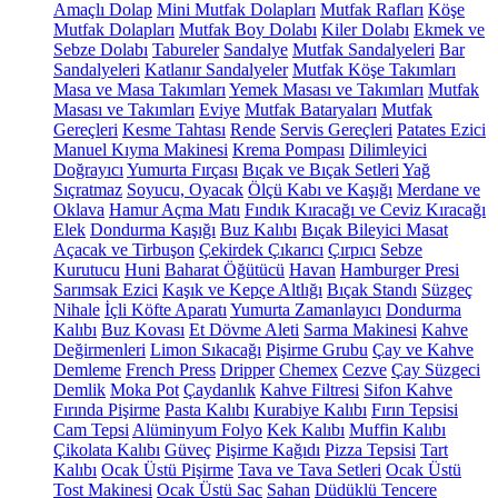
Amaçlı Dolap
Mini Mutfak Dolapları
Mutfak Rafları
Köşe
Mutfak Dolapları
Mutfak Boy Dolabı
Kiler Dolabı
Ekmek ve
Sebze Dolabı
Tabureler
Sandalye
Mutfak Sandalyeleri
Bar
Sandalyeleri
Katlanır Sandalyeler
Mutfak Köşe Takımları
Masa ve Masa Takımları
Yemek Masası ve Takımları
Mutfak
Masası ve Takımları
Eviye
Mutfak Bataryaları
Mutfak
Gereçleri
Kesme Tahtası
Rende
Servis Gereçleri
Patates Ezici
Manuel Kıyma Makinesi
Krema Pompası
Dilimleyici
Doğrayıcı
Yumurta Fırçası
Bıçak ve Bıçak Setleri
Yağ
Sıçratmaz
Soyucu, Oyacak
Ölçü Kabı ve Kaşığı
Merdane ve
Oklava
Hamur Açma Matı
Fındık Kıracağı ve Ceviz Kıracağı
Elek
Dondurma Kaşığı
Buz Kalıbı
Bıçak Bileyici Masat
Açacak ve Tirbuşon
Çekirdek Çıkarıcı
Çırpıcı
Sebze
Kurutucu
Huni
Baharat Öğütücü
Havan
Hamburger Presi
Sarımsak Ezici
Kaşık ve Kepçe Altlığı
Bıçak Standı
Süzgeç
Nihale
İçli Köfte Aparatı
Yumurta Zamanlayıcı
Dondurma
Kalıbı
Buz Kovası
Et Dövme Aleti
Sarma Makinesi
Kahve
Değirmenleri
Limon Sıkacağı
Pişirme Grubu
Çay ve Kahve
Demleme
French Press
Dripper
Chemex
Cezve
Çay Süzgeci
Demlik
Moka Pot
Çaydanlık
Kahve Filtresi
Sifon Kahve
Fırında Pişirme
Pasta Kalıbı
Kurabiye Kalıbı
Fırın Tepsisi
Cam Tepsi
Alüminyum Folyo
Kek Kalıbı
Muffin Kalıbı
Çikolata Kalıbı
Güveç
Pişirme Kağıdı
Pizza Tepsisi
Tart
Kalıbı
Ocak Üstü Pişirme
Tava ve Tava Setleri
Ocak Üstü
Tost Makinesi
Ocak Üstü Sac
Sahan
Düdüklü Tencere