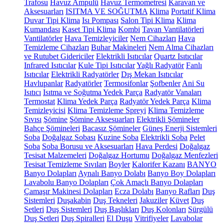
Trafosu
Havuz Ampulü
Havuz Termometresi
Karavan ve
Aksesuarları
ISITMA VE SOĞUTMA
Klima
Portatif Klima
Duvar Tipi Klima
Isı Pompası
Salon Tipi Klima
Klima
Kumandası
Kaset Tipi Klima
Kombi
Tavan Vantilatörleri
Vantilatörler
Hava Temizleyiciler
Nem Cihazları
Hava
Temizleme Cihazları
Buhar Makineleri
Nem Alma Cihazları
ve Rutubet Gidericiler
Elektrikli Isıtıcılar
Quartz Isıtıcılar
Infrared Isıtıcılar
Kule Tipi Isıtıcılar
Yağlı Radyatör
Fanlı
Isıtıcılar
Elektrikli Radyatörler
Dış Mekan Isıtıcılar
Havlupanlar
Radyatörler
Termosifonlar
Şofbenler
Ani Su
Isıtıcı
Isıtma ve Soğutma Yedek Parça
Radyatör Vanaları
Termostat
Klima Yedek Parça
Radyatör Yedek Parça
Klima
Temizleyicisi
Klima Temizleme Spreyi
Klima Temizleme
Sıvısı
Şömine
Şömine Aksesuarları
Elektrikli Şömineler
Bahçe Şömineleri
Bacasız Şömineler
Güneş Enerji Sistemleri
Soba
Doğalgaz Sobası
Kuzine Soba
Elektrikli Soba
Pelet
Soba
Soba Borusu ve Aksesuarları
Hava Perdesi
Doğalgaz
Tesisat Malzemeleri
Doğalgaz Hortumu
Doğalgaz Menfezleri
Tesisat Temizleme Sıvıları
Boyler
Kalorifer Kazanı
BANYO
Banyo Dolapları
Aynalı Banyo Dolabı
Banyo Boy Dolapları
Lavabolu Banyo Dolapları
Çok Amaçlı Banyo Dolapları
Çamaşır Makinesi Dolapları
Ecza Dolabı
Banyo Rafları
Duş
Sistemleri
Duşakabin
Duş Tekneleri
Jakuziler
Küvet
Duş
Setleri
Duş Sistemleri
Duş Başlıkları
Duş Kolonları
Sürgülü
Duş Setleri
Duş Spiralleri
El Duşu
Vitrifiyeler
Lavabolar