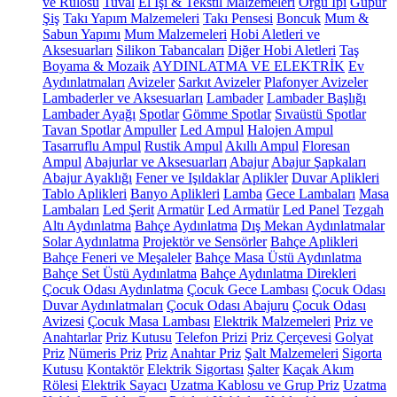
ve Rulosu
Tuval
El İşi & Tekstil Malzemeleri
Örgü İpi
Güpür
Şiş
Takı Yapım Malzemeleri
Takı Pensesi
Boncuk
Mum &
Sabun Yapımı
Mum Malzemeleri
Hobi Aletleri ve
Aksesuarları
Silikon Tabancaları
Diğer Hobi Aletleri
Taş
Boyama & Mozaik
AYDINLATMA VE ELEKTRİK
Ev
Aydınlatmaları
Avizeler
Sarkıt Avizeler
Plafonyer Avizeler
Lambaderler ve Aksesuarları
Lambader
Lambader Başlığı
Lambader Ayağı
Spotlar
Gömme Spotlar
Sıvaüstü Spotlar
Tavan Spotlar
Ampuller
Led Ampul
Halojen Ampul
Tasarruflu Ampul
Rustik Ampul
Akıllı Ampul
Floresan
Ampul
Abajurlar ve Aksesuarları
Abajur
Abajur Şapkaları
Abajur Ayaklığı
Fener ve Işıldaklar
Aplikler
Duvar Aplikleri
Tablo Aplikleri
Banyo Aplikleri
Lamba
Gece Lambaları
Masa
Lambaları
Led Şerit
Armatür
Led Armatür
Led Panel
Tezgah
Altı Aydınlatma
Bahçe Aydınlatma
Dış Mekan Aydınlatmalar
Solar Aydınlatma
Projektör ve Sensörler
Bahçe Aplikleri
Bahçe Feneri ve Meşaleler
Bahçe Masa Üstü Aydınlatma
Bahçe Set Üstü Aydınlatma
Bahçe Aydınlatma Direkleri
Çocuk Odası Aydınlatma
Çocuk Gece Lambası
Çocuk Odası
Duvar Aydınlatmaları
Çocuk Odası Abajuru
Çocuk Odası
Avizesi
Çocuk Masa Lambası
Elektrik Malzemeleri
Priz ve
Anahtarlar
Priz Kutusu
Telefon Prizi
Priz Çerçevesi
Golyat
Priz
Nümeris Priz
Priz
Anahtar Priz
Şalt Malzemeleri
Sigorta
Kutusu
Kontaktör
Elektrik Sigortası
Şalter
Kaçak Akım
Rölesi
Elektrik Sayacı
Uzatma Kablosu ve Grup Priz
Uzatma