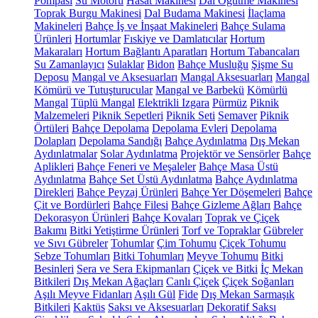
Pompası
Su Motoru
Hasat Makinesi
Dal Öğütme Makinesi
Toprak Burgu Makinesi
Dal Budama Makinesi
İlaçlama
Makineleri
Bahçe İş ve İnşaat Makineleri
Bahçe Sulama
Ürünleri
Hortumlar
Fıskiye ve Damlatıcılar
Hortum
Makaraları
Hortum Bağlantı Aparatları
Hortum Tabancaları
Su Zamanlayıcı
Sulaklar
Bidon
Bahçe Musluğu
Şişme Su
Deposu
Mangal ve Aksesuarları
Mangal Aksesuarları
Mangal
Kömürü ve Tutuşturucular
Mangal ve Barbekü
Kömürlü
Mangal
Tüplü Mangal
Elektrikli Izgara
Pürmüz
Piknik
Malzemeleri
Piknik Sepetleri
Piknik Seti
Semaver
Piknik
Örtüleri
Bahçe Depolama
Depolama Evleri
Depolama
Dolapları
Depolama Sandığı
Bahçe Aydınlatma
Dış Mekan
Aydınlatmalar
Solar Aydınlatma
Projektör ve Sensörler
Bahçe
Aplikleri
Bahçe Feneri ve Meşaleler
Bahçe Masa Üstü
Aydınlatma
Bahçe Set Üstü Aydınlatma
Bahçe Aydınlatma
Direkleri
Bahçe Peyzaj Ürünleri
Bahçe Yer Döşemeleri
Bahçe
Çit ve Bordürleri
Bahçe Filesi
Bahçe Gizleme Ağları
Bahçe
Dekorasyon Ürünleri
Bahçe Kovaları
Toprak ve Çiçek
Bakımı
Bitki Yetiştirme Ürünleri
Torf ve Topraklar
Gübreler
ve Sıvı Gübreler
Tohumlar
Çim Tohumu
Çiçek Tohumu
Sebze Tohumları
Bitki Tohumları
Meyve Tohumu
Bitki
Besinleri
Sera ve Sera Ekipmanları
Çiçek ve Bitki
İç Mekan
Bitkileri
Dış Mekan Ağaçları
Canlı Çiçek
Çiçek Soğanları
Aşılı Meyve Fidanları
Aşılı Gül
Fide
Dış Mekan Sarmaşık
Bitkileri
Kaktüs
Saksı ve Aksesuarları
Dekoratif Saksı