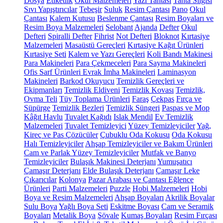
Dosya
Etiketlik
Okul Malzemeleri
Yazı Tahtası
Tahta Silgisi
Sıvı Yapıştırıcılar
Tebeşir
Suluk
Resim Çantası
Pano
Okul
Çantası
Kalem Kutusu
Beslenme Çantası
Resim Boyaları ve
Resim Boya Malzemeleri
Selobant
Ajanda
Defter
Okul
Defteri
Spiralli Defter
Fihrist
Not Defteri
Bloknot
Kırtasiye
Malzemeleri
Masaüstü Gereçleri
Kırtasiye Kağıt Ürünleri
Kırtasiye Seti
Kalem ve Yazı Gereçleri
Koli Bandı Makinesi
Para Makineleri
Para Çekmeceleri
Para Sayma Makineleri
Ofis Sarf Ürünleri
Evrak İmha Makineleri
Laminasyon
Makineleri
Barkod Okuyucu
Temizlik Gereçleri ve
Ekipmanları
Temizlik Eldiveni
Temizlik Kovası
Temizlik,
Ovma Teli
Tüy Toplama Ürünleri
Faraş
Çekpas
Fırça ve
Süpürge
Temizlik Bezleri
Temizlik Süngeri
Paspas ve Mop
Kâğıt Havlu
Tuvalet Kağıdı
Islak Mendil
Ev Temizlik
Malzemeleri
Tuvalet Temizleyici
Yüzey Temizleyiciler
Yağ,
Kireç ve Pas Çözücüler
Çubuklu Oda Kokusu
Oda Kokusu
Halı Temizleyiciler
Ahşap Temizleyiciler ve Bakım Ürünleri
Cam ve Parlak Yüzey Temizleyiciler
Mutfak ve Banyo
Temizleyiciler
Bulaşık Makinesi Deterjanı
Yumuşatıcı
Çamaşır Deterjanı
Elde Bulaşık Deterjanı
Çamaşır Leke
Çıkarıcılar
Kolonya
Pazar Arabası ve Çantası
Eğlence
Ürünleri
Parti Malzemeleri
Puzzle
Hobi Malzemeleri
Hobi
Boya ve Resim Malzemeleri
Ahşap Boyaları
Akrilik Boyalar
Sulu Boya
Yağlı Boya Seti
Eskitme Boyası
Cam ve Seramik
Boyaları
Metalik Boya
Şövale
Kumaş Boyaları
Resim Fırçası