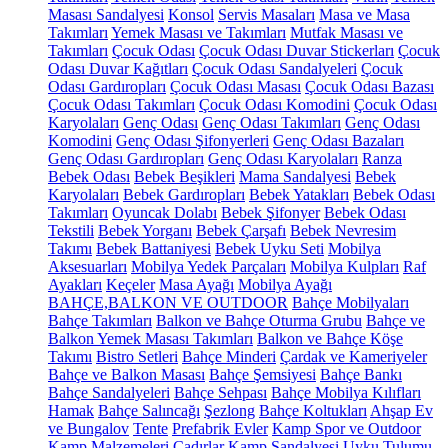
Masası Sandalyesi
Konsol
Servis Masaları
Masa ve Masa
Takımları
Yemek Masası ve Takımları
Mutfak Masası ve
Takımları
Çocuk Odası
Çocuk Odası Duvar Stickerları
Çocuk
Odası Duvar Kağıtları
Çocuk Odası Sandalyeleri
Çocuk
Odası Gardıropları
Çocuk Odası Masası
Çocuk Odası Bazası
Çocuk Odası Takımları
Çocuk Odası Komodini
Çocuk Odası
Karyolaları
Genç Odası
Genç Odası Takımları
Genç Odası
Komodini
Genç Odası Şifonyerleri
Genç Odası Bazaları
Genç Odası Gardıropları
Genç Odası Karyolaları
Ranza
Bebek Odası
Bebek Beşikleri
Mama Sandalyesi
Bebek
Karyolaları
Bebek Gardıropları
Bebek Yatakları
Bebek Odası
Takımları
Oyuncak Dolabı
Bebek Şifonyer
Bebek Odası
Tekstili
Bebek Yorganı
Bebek Çarşafı
Bebek Nevresim
Takımı
Bebek Battaniyesi
Bebek Uyku Seti
Mobilya
Aksesuarları
Mobilya Yedek Parçaları
Mobilya Kulpları
Raf
Ayakları
Keçeler
Masa Ayağı
Mobilya Ayağı
BAHÇE,BALKON VE OUTDOOR
Bahçe Mobilyaları
Bahçe Takımları
Balkon ve Bahçe Oturma Grubu
Bahçe ve
Balkon Yemek Masası Takımları
Balkon ve Bahçe Köşe
Takımı
Bistro Setleri
Bahçe Minderi
Çardak ve Kameriyeler
Bahçe ve Balkon Masası
Bahçe Şemsiyesi
Bahçe Bankı
Bahçe Sandalyeleri
Bahçe Sehpası
Bahçe Mobilya Kılıfları
Hamak
Bahçe Salıncağı
Şezlong
Bahçe Koltukları
Ahşap Ev
ve Bungalov
Tente
Prefabrik Evler
Kamp Spor ve Outdoor
Kamp Malzemeleri
Çadırlar
Kamp Sandalyesi
Uyku Tulumu