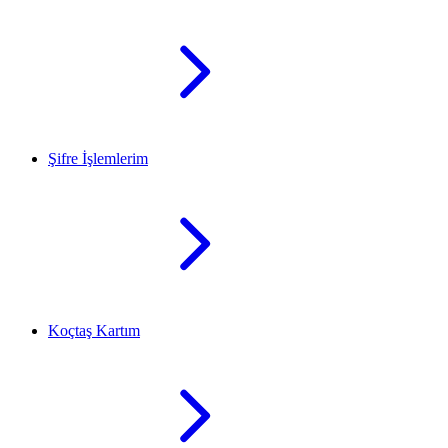
Şifre İşlemlerim
Koçtaş Kartım