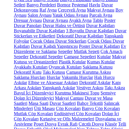
Setleri
Banyo Perdeleri
Bornoz
Peştemal
Havlu
Duvar
Dekorasyonu
Raf
Ayna
Çerçeveli Ayna
Makyaj Aynası
Boy
Aynası
Salon Aynası
Yatak Odası Aynası
Parçalı Ayna
Dresuar Aynası
Duvar Aynası
Ayaklı Ayna
Tablo
Poster
Duvar Panoları
Duvar Halısı ve Örtüsü
Duvar Kağıtları
Boyanabilir Duvar Kağıtları
3 Boyutlu Duvar Kağıtları
Duvar
Stickerları ve Etiketleri
Dekoratif Duvar Kağıtları
Yapışkanlı
Folyolar
Çocuk Odası Duvar Stickerları
Çocuk Odası Duvar
Kağıtları
Duvar Kağıdı Yapıştırıcısı
Poster Duvar Kağıtları
Ev
Düzenleme ve Saklama
Sepetler
Mutfak Sepeti
Çok Amaçlı
Sepetler
Dekoratif Sepetler
Çamaşır Sepetleri
Kutular
Makyaj
Kutusu ve Organizerleri
Plastik Kutular
Kumaş Kutular
Ayakkabı Kutuları
Oyuncak Kutuları
Saklama Kutusu
Dekoratif Kutu
Takı Kutusu
Çamaşır Kurutma Askısı
Saklama Hurçları
Hurçlar
Vakumlu Hurçlar
Halı Hurcu
Askılar
Elbise ve Aksesuar Askıları
Dekoratif Askılar
Kapı
Arkası Askıları
Yapışkanlı Askılar
Vestiyer Askısı
Takı Askısı
Bavul İçi Düzenleyici
Kurutma Makinesi Topu
Şemsiye
Dolap İçi Düzenleyici
Makyaj Çantası
Duvar ve Masa
Saatleri
Masa Saati
Duvar Saatleri
Bahçe Tekstili
Salıncak
Minderleri
Ütü Masası
Çöp Kovaları
Banyo Çöp Kovaları
Mutfak Çöp Kovaları
Endüstriyel Çöp Kovaları
Dolap İçi
Çöp Kovaları
Kırtasiye ve Ofis Malzemeleri
Dosyalama ve
Arşivleme
Poşet Dosya
Evrak Rafı
Çıtçıtlı Dosya
Klasör
Telli