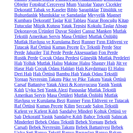
Objeler
Fotoğraf Çerçevesi
Mum
Vazolar
Yapay Çiçekler
Dekoratif Tabak ve Kaseler
Biblo
Şaraplıklar
Tütsülük ve
Buhurdanlık
Mumluklar ve Şamdanlar
Meyvelik
Magnet
Kumbara
Dekoratif Taşlar
Kül Tablası
Nazar Boncuğu
Kitap
Tutucular
Müzik Kutusu
Yatak Tepsisi
Kokulu Taşlar
Ahşap
Dekorasyon Ürünleri
Duvar Süsleri
Cansız Manken
Mutfak
Tekstili
Amerikan Servis
Masa Örtüleri
Mutfak Önlüğü
Mutfak Havlusu ve Kurulama Bezi
Runner
Fırın Eldiveni ve
Tutacak
Raf Örtüsü
Kumaş Peçete
Ev Tekstili
Perde
Stor
Perde
Jaluziler
Tül Perde
Perde Aksesuarları
Fon Perde
Rustik Perde
Çocuk Odası Perdesi
Güneşlik
Mutfak Perdeleri
Halı
Yolluk
Mutfak Halısı
Makine Halısı
Shaggy Halı
Jüt ve
Hasır Halı
Çocuk Odası Halıları
Halı Kaydırmazı
El Halısı
Deri Halı
Halı Örtüsü
Bambu Halı
Yatak Odası Tekstili
Yorgan
Nevresim Takımı
Pike ve Pike Takımı
Yatak Örtüsü
Çarşaf
Battaniye
Yatak Alezi & Koruyucusu
Yastık
Yastık
Kılıfı
Uyku Seti
Yastık Alezi
Paspaslar
Mutfak Tekstili
Amerikan Servis
Masa Örtüleri
Mutfak Önlüğü
Mutfak
Havlusu ve Kurulama Bezi
Runner
Fırın Eldiveni ve Tutacak
Raf Örtüsü
Kumaş Peçete
Kilim
Seccade
Salon Tekstili
Kırlent ve Kırlent Kılıfı
Sandalye Minderi
Koltuk Örtüsü ve
Şalı
Dekoratif Yastık
Sandalye Kılıfı
Bahçe Tekstili
Salıncak
Minderleri
Bebek Odası Tekstili
Bebek Yorganı
Bebek
Çarşafı
Bebek Nevresim Takımı
Bebek Battaniyesi
Bebek
Uyku Seti
Banyo Tekstil
Banyo Paspasları
Banyo Bakım