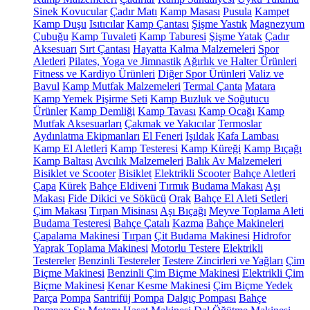
Sinek Kovucular
Çadır Matı
Kamp Masası
Pusula
Kampet
Kamp Duşu
Isıtıcılar
Kamp Çantası
Şişme Yastık
Magnezyum
Çubuğu
Kamp Tuvaleti
Kamp Taburesi
Şişme Yatak
Çadır
Aksesuarı
Sırt Çantası
Hayatta Kalma Malzemeleri
Spor
Aletleri
Pilates, Yoga ve Jimnastik
Ağırlık ve Halter Ürünleri
Fitness ve Kardiyo Ürünleri
Diğer Spor Ürünleri
Valiz ve
Bavul
Kamp Mutfak Malzemeleri
Termal Çanta
Matara
Kamp Yemek Pişirme Seti
Kamp Buzluk ve Soğutucu
Ürünler
Kamp Demliği
Kamp Tavası
Kamp Ocağı
Kamp
Mutfak Aksesuarları
Çakmak ve Yakıcılar
Termoslar
Aydınlatma Ekipmanları
El Feneri
Işıldak
Kafa Lambası
Kamp El Aletleri
Kamp Testeresi
Kamp Küreği
Kamp Bıçağı
Kamp Baltası
Avcılık Malzemeleri
Balık Av Malzemeleri
Bisiklet ve Scooter
Bisiklet
Elektrikli Scooter
Bahçe Aletleri
Çapa
Kürek
Bahçe Eldiveni
Tırmık
Budama Makası
Aşı
Makası
Fide Dikici ve Sökücü
Orak
Bahçe El Aleti Setleri
Çim Makası
Tırpan Misinası
Aşı Bıçağı
Meyve Toplama Aleti
Budama Testeresi
Bahçe Çatalı
Kazma
Bahçe Makineleri
Çapalama Makinesi
Tırpan
Çit Budama Makinesi
Hidrofor
Yaprak Toplama Makinesi
Motorlu Testere
Elektrikli
Testereler
Benzinli Testereler
Testere Zincirleri ve Yağları
Çim
Biçme Makinesi
Benzinli Çim Biçme Makinesi
Elektrikli Çim
Biçme Makinesi
Kenar Kesme Makinesi
Çim Biçme Yedek
Parça
Pompa
Santrifüj Pompa
Dalgıç Pompası
Bahçe