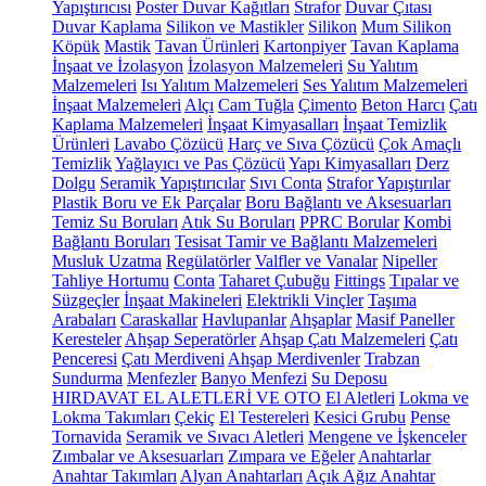
Yapıştırıcısı
Poster Duvar Kağıtları
Strafor
Duvar Çıtası
Duvar Kaplama
Silikon ve Mastikler
Silikon
Mum Silikon
Köpük
Mastik
Tavan Ürünleri
Kartonpiyer
Tavan Kaplama
İnşaat ve İzolasyon
İzolasyon Malzemeleri
Su Yalıtım
Malzemeleri
Isı Yalıtım Malzemeleri
Ses Yalıtım Malzemeleri
İnşaat Malzemeleri
Alçı
Cam Tuğla
Çimento
Beton Harcı
Çatı
Kaplama Malzemeleri
İnşaat Kimyasalları
İnşaat Temizlik
Ürünleri
Lavabo Çözücü
Harç ve Sıva Çözücü
Çok Amaçlı
Temizlik
Yağlayıcı ve Pas Çözücü
Yapı Kimyasalları
Derz
Dolgu
Seramik Yapıştırıcılar
Sıvı Conta
Strafor Yapıştırılar
Plastik Boru ve Ek Parçalar
Boru Bağlantı ve Aksesuarları
Temiz Su Boruları
Atık Su Boruları
PPRC Borular
Kombi
Bağlantı Boruları
Tesisat Tamir ve Bağlantı Malzemeleri
Musluk Uzatma
Regülatörler
Valfler ve Vanalar
Nipeller
Tahliye Hortumu
Conta
Taharet Çubuğu
Fittings
Tıpalar ve
Süzgeçler
İnşaat Makineleri
Elektrikli Vinçler
Taşıma
Arabaları
Caraskallar
Havlupanlar
Ahşaplar
Masif Paneller
Keresteler
Ahşap Seperatörler
Ahşap Çatı Malzemeleri
Çatı
Penceresi
Çatı Merdiveni
Ahşap Merdivenler
Trabzan
Sundurma
Menfezler
Banyo Menfezi
Su Deposu
HIRDAVAT EL ALETLERİ VE OTO
El Aletleri
Lokma ve
Lokma Takımları
Çekiç
El Testereleri
Kesici Grubu
Pense
Tornavida
Seramik ve Sıvacı Aletleri
Mengene ve İşkenceler
Zımbalar ve Aksesuarları
Zımpara ve Eğeler
Anahtarlar
Anahtar Takımları
Alyan Anahtarları
Açık Ağız Anahtar