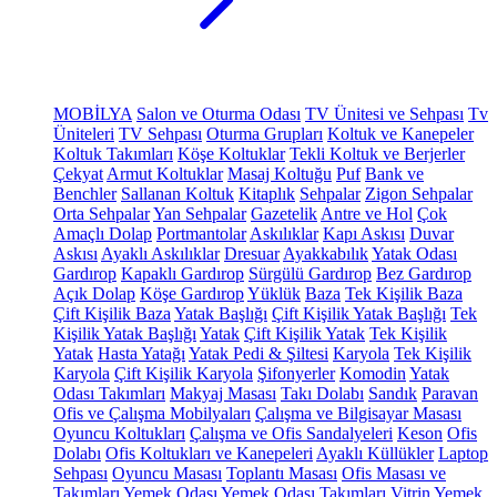
MOBİLYA
Salon ve Oturma Odası
TV Ünitesi ve Sehpası
Tv
Üniteleri
TV Sehpası
Oturma Grupları
Koltuk ve Kanepeler
Koltuk Takımları
Köşe Koltuklar
Tekli Koltuk ve Berjerler
Çekyat
Armut Koltuklar
Masaj Koltuğu
Puf
Bank ve
Benchler
Sallanan Koltuk
Kitaplık
Sehpalar
Zigon Sehpalar
Orta Sehpalar
Yan Sehpalar
Gazetelik
Antre ve Hol
Çok
Amaçlı Dolap
Portmantolar
Askılıklar
Kapı Askısı
Duvar
Askısı
Ayaklı Askılıklar
Dresuar
Ayakkabılık
Yatak Odası
Gardırop
Kapaklı Gardırop
Sürgülü Gardırop
Bez Gardırop
Açık Dolap
Köşe Gardırop
Yüklük
Baza
Tek Kişilik Baza
Çift Kişilik Baza
Yatak Başlığı
Çift Kişilik Yatak Başlığı
Tek
Kişilik Yatak Başlığı
Yatak
Çift Kişilik Yatak
Tek Kişilik
Yatak
Hasta Yatağı
Yatak Pedi & Şiltesi
Karyola
Tek Kişilik
Karyola
Çift Kişilik Karyola
Şifonyerler
Komodin
Yatak
Odası Takımları
Makyaj Masası
Takı Dolabı
Sandık
Paravan
Ofis ve Çalışma Mobilyaları
Çalışma ve Bilgisayar Masası
Oyuncu Koltukları
Çalışma ve Ofis Sandalyeleri
Keson
Ofis
Dolabı
Ofis Koltukları ve Kanepeleri
Ayaklı Küllükler
Laptop
Sehpası
Oyuncu Masası
Toplantı Masası
Ofis Masası ve
Takımları
Yemek Odası
Yemek Odası Takımları
Vitrin
Yemek