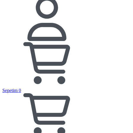
Sepetim
0