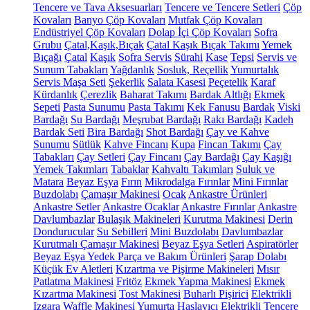
Tencere ve Tava Aksesuarları
Tencere ve Tencere Setleri
Çöp
Kovaları
Banyo Çöp Kovaları
Mutfak Çöp Kovaları
Endüstriyel Çöp Kovaları
Dolap İçi Çöp Kovaları
Sofra
Grubu
Çatal,Kaşık,Bıçak
Çatal Kaşık Bıçak Takımı
Yemek
Bıçağı
Çatal
Kaşık
Sofra Servis
Sürahi
Kase
Tepsi
Servis ve
Sunum Tabakları
Yağdanlık
Sosluk, Reçellik
Yumurtalık
Servis Maşa Seti
Şekerlik
Salata Kasesi
Peçetelik
Karaf
Kürdanlık
Çerezlik
Baharat Takımı
Bardak Altlığı
Ekmek
Sepeti
Pasta Sunumu
Pasta Takımı
Kek Fanusu
Bardak
Viski
Bardağı
Su Bardağı
Meşrubat Bardağı
Rakı Bardağı
Kadeh
Bardak Seti
Bira Bardağı
Shot Bardağı
Çay ve Kahve
Sunumu
Sütlük
Kahve Fincanı
Kupa
Fincan Takımı
Çay
Tabakları
Çay Setleri
Çay Fincanı
Çay Bardağı
Çay Kaşığı
Yemek Takımları
Tabaklar
Kahvaltı Takımları
Suluk ve
Matara
Beyaz Eşya
Fırın
Mikrodalga Fırınlar
Mini Fırınlar
Buzdolabı
Çamaşır Makinesi
Ocak
Ankastre Ürünleri
Ankastre Setler
Ankastre Ocaklar
Ankastre Fırınlar
Ankastre
Davlumbazlar
Bulaşık Makineleri
Kurutma Makinesi
Derin
Dondurucular
Su Sebilleri
Mini Buzdolabı
Davlumbazlar
Kurutmalı Çamaşır Makinesi
Beyaz Eşya Setleri
Aspiratörler
Beyaz Eşya Yedek Parça ve Bakım Ürünleri
Şarap Dolabı
Küçük Ev Aletleri
Kızartma ve Pişirme Makineleri
Mısır
Patlatma Makinesi
Fritöz
Ekmek Yapma Makinesi
Ekmek
Kızartma Makinesi
Tost Makinesi
Buharlı Pişirici
Elektrikli
Izgara
Waffle Makinesi
Yumurta Haşlayıcı
Elektrikli Tencere