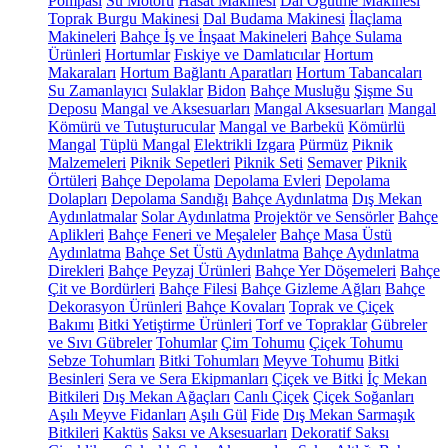
Pompası
Su Motoru
Hasat Makinesi
Dal Öğütme Makinesi
Toprak Burgu Makinesi
Dal Budama Makinesi
İlaçlama
Makineleri
Bahçe İş ve İnşaat Makineleri
Bahçe Sulama
Ürünleri
Hortumlar
Fıskiye ve Damlatıcılar
Hortum
Makaraları
Hortum Bağlantı Aparatları
Hortum Tabancaları
Su Zamanlayıcı
Sulaklar
Bidon
Bahçe Musluğu
Şişme Su
Deposu
Mangal ve Aksesuarları
Mangal Aksesuarları
Mangal
Kömürü ve Tutuşturucular
Mangal ve Barbekü
Kömürlü
Mangal
Tüplü Mangal
Elektrikli Izgara
Pürmüz
Piknik
Malzemeleri
Piknik Sepetleri
Piknik Seti
Semaver
Piknik
Örtüleri
Bahçe Depolama
Depolama Evleri
Depolama
Dolapları
Depolama Sandığı
Bahçe Aydınlatma
Dış Mekan
Aydınlatmalar
Solar Aydınlatma
Projektör ve Sensörler
Bahçe
Aplikleri
Bahçe Feneri ve Meşaleler
Bahçe Masa Üstü
Aydınlatma
Bahçe Set Üstü Aydınlatma
Bahçe Aydınlatma
Direkleri
Bahçe Peyzaj Ürünleri
Bahçe Yer Döşemeleri
Bahçe
Çit ve Bordürleri
Bahçe Filesi
Bahçe Gizleme Ağları
Bahçe
Dekorasyon Ürünleri
Bahçe Kovaları
Toprak ve Çiçek
Bakımı
Bitki Yetiştirme Ürünleri
Torf ve Topraklar
Gübreler
ve Sıvı Gübreler
Tohumlar
Çim Tohumu
Çiçek Tohumu
Sebze Tohumları
Bitki Tohumları
Meyve Tohumu
Bitki
Besinleri
Sera ve Sera Ekipmanları
Çiçek ve Bitki
İç Mekan
Bitkileri
Dış Mekan Ağaçları
Canlı Çiçek
Çiçek Soğanları
Aşılı Meyve Fidanları
Aşılı Gül
Fide
Dış Mekan Sarmaşık
Bitkileri
Kaktüs
Saksı ve Aksesuarları
Dekoratif Saksı