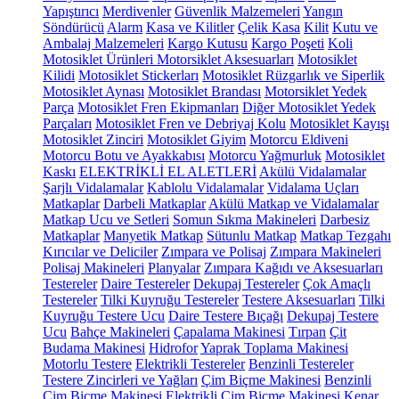
Yapıştırıcı
Merdivenler
Güvenlik Malzemeleri
Yangın
Söndürücü
Alarm
Kasa ve Kilitler
Çelik Kasa
Kilit
Kutu ve
Ambalaj Malzemeleri
Kargo Kutusu
Kargo Poşeti
Koli
Motosiklet Ürünleri
Motorsiklet Aksesuarları
Motosiklet
Kilidi
Motosiklet Stickerları
Motosiklet Rüzgarlık ve Siperlik
Motosiklet Aynası
Motosiklet Brandası
Motorsiklet Yedek
Parça
Motosiklet Fren Ekipmanları
Diğer Motosiklet Yedek
Parçaları
Motosiklet Fren ve Debriyaj Kolu
Motosiklet Kayışı
Motosiklet Zinciri
Motosiklet Giyim
Motorcu Eldiveni
Motorcu Botu ve Ayakkabısı
Motorcu Yağmurluk
Motosiklet
Kaskı
ELEKTRİKLİ EL ALETLERİ
Akülü Vidalamalar
Şarjlı Vidalamalar
Kablolu Vidalamalar
Vidalama Uçları
Matkaplar
Darbeli Matkaplar
Akülü Matkap ve Vidalamalar
Matkap Ucu ve Setleri
Somun Sıkma Makineleri
Darbesiz
Matkaplar
Manyetik Matkap
Sütunlu Matkap
Matkap Tezgahı
Kırıcılar ve Deliciler
Zımpara ve Polisaj
Zımpara Makineleri
Polisaj Makineleri
Planyalar
Zımpara Kağıdı ve Aksesuarları
Testereler
Daire Testereler
Dekupaj Testereler
Çok Amaçlı
Testereler
Tilki Kuyruğu Testereler
Testere Aksesuarları
Tilki
Kuyruğu Testere Ucu
Daire Testere Bıçağı
Dekupaj Testere
Ucu
Bahçe Makineleri
Çapalama Makinesi
Tırpan
Çit
Budama Makinesi
Hidrofor
Yaprak Toplama Makinesi
Motorlu Testere
Elektrikli Testereler
Benzinli Testereler
Testere Zincirleri ve Yağları
Çim Biçme Makinesi
Benzinli
Çim Biçme Makinesi
Elektrikli Çim Biçme Makinesi
Kenar