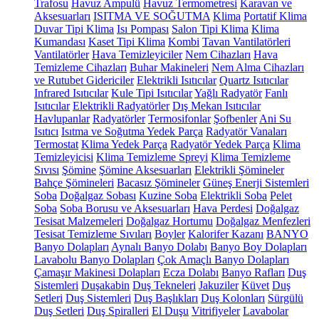
Trafosu
Havuz Ampulü
Havuz Termometresi
Karavan ve
Aksesuarları
ISITMA VE SOĞUTMA
Klima
Portatif Klima
Duvar Tipi Klima
Isı Pompası
Salon Tipi Klima
Klima
Kumandası
Kaset Tipi Klima
Kombi
Tavan Vantilatörleri
Vantilatörler
Hava Temizleyiciler
Nem Cihazları
Hava
Temizleme Cihazları
Buhar Makineleri
Nem Alma Cihazları
ve Rutubet Gidericiler
Elektrikli Isıtıcılar
Quartz Isıtıcılar
Infrared Isıtıcılar
Kule Tipi Isıtıcılar
Yağlı Radyatör
Fanlı
Isıtıcılar
Elektrikli Radyatörler
Dış Mekan Isıtıcılar
Havlupanlar
Radyatörler
Termosifonlar
Şofbenler
Ani Su
Isıtıcı
Isıtma ve Soğutma Yedek Parça
Radyatör Vanaları
Termostat
Klima Yedek Parça
Radyatör Yedek Parça
Klima
Temizleyicisi
Klima Temizleme Spreyi
Klima Temizleme
Sıvısı
Şömine
Şömine Aksesuarları
Elektrikli Şömineler
Bahçe Şömineleri
Bacasız Şömineler
Güneş Enerji Sistemleri
Soba
Doğalgaz Sobası
Kuzine Soba
Elektrikli Soba
Pelet
Soba
Soba Borusu ve Aksesuarları
Hava Perdesi
Doğalgaz
Tesisat Malzemeleri
Doğalgaz Hortumu
Doğalgaz Menfezleri
Tesisat Temizleme Sıvıları
Boyler
Kalorifer Kazanı
BANYO
Banyo Dolapları
Aynalı Banyo Dolabı
Banyo Boy Dolapları
Lavabolu Banyo Dolapları
Çok Amaçlı Banyo Dolapları
Çamaşır Makinesi Dolapları
Ecza Dolabı
Banyo Rafları
Duş
Sistemleri
Duşakabin
Duş Tekneleri
Jakuziler
Küvet
Duş
Setleri
Duş Sistemleri
Duş Başlıkları
Duş Kolonları
Sürgülü
Duş Setleri
Duş Spiralleri
El Duşu
Vitrifiyeler
Lavabolar