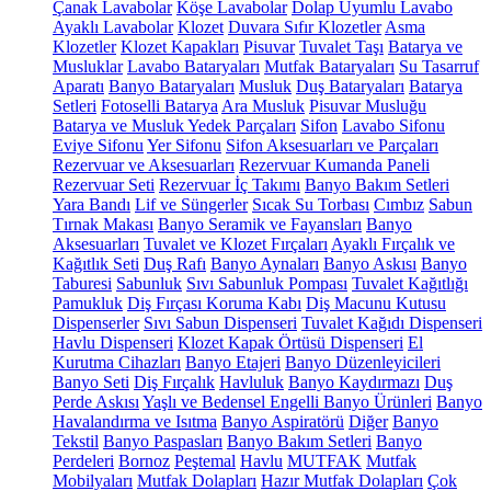
Çanak Lavabolar
Köşe Lavabolar
Dolap Uyumlu Lavabo
Ayaklı Lavabolar
Klozet
Duvara Sıfır Klozetler
Asma
Klozetler
Klozet Kapakları
Pisuvar
Tuvalet Taşı
Batarya ve
Musluklar
Lavabo Bataryaları
Mutfak Bataryaları
Su Tasarruf
Aparatı
Banyo Bataryaları
Musluk
Duş Bataryaları
Batarya
Setleri
Fotoselli Batarya
Ara Musluk
Pisuvar Musluğu
Batarya ve Musluk Yedek Parçaları
Sifon
Lavabo Sifonu
Eviye Sifonu
Yer Sifonu
Sifon Aksesuarları ve Parçaları
Rezervuar ve Aksesuarları
Rezervuar Kumanda Paneli
Rezervuar Seti
Rezervuar İç Takımı
Banyo Bakım Setleri
Yara Bandı
Lif ve Süngerler
Sıcak Su Torbası
Cımbız
Sabun
Tırnak Makası
Banyo Seramik ve Fayansları
Banyo
Aksesuarları
Tuvalet ve Klozet Fırçaları
Ayaklı Fırçalık ve
Kağıtlık Seti
Duş Rafı
Banyo Aynaları
Banyo Askısı
Banyo
Taburesi
Sabunluk
Sıvı Sabunluk Pompası
Tuvalet Kağıtlığı
Pamukluk
Diş Fırçası Koruma Kabı
Diş Macunu Kutusu
Dispenserler
Sıvı Sabun Dispenseri
Tuvalet Kağıdı Dispenseri
Havlu Dispenseri
Klozet Kapak Örtüsü Dispenseri
El
Kurutma Cihazları
Banyo Etajeri
Banyo Düzenleyicileri
Banyo Seti
Diş Fırçalık
Havluluk
Banyo Kaydırmazı
Duş
Perde Askısı
Yaşlı ve Bedensel Engelli Banyo Ürünleri
Banyo
Havalandırma ve Isıtma
Banyo Aspiratörü
Diğer
Banyo
Tekstil
Banyo Paspasları
Banyo Bakım Setleri
Banyo
Perdeleri
Bornoz
Peştemal
Havlu
MUTFAK
Mutfak
Mobilyaları
Mutfak Dolapları
Hazır Mutfak Dolapları
Çok