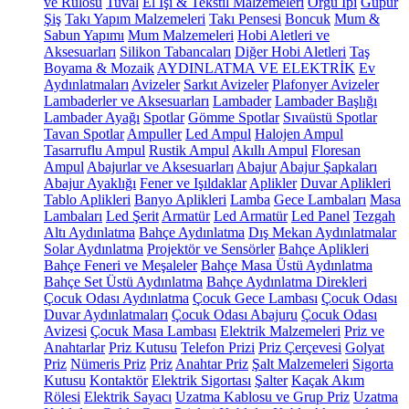
ve Rulosu
Tuval
El İşi & Tekstil Malzemeleri
Örgü İpi
Güpür
Şiş
Takı Yapım Malzemeleri
Takı Pensesi
Boncuk
Mum &
Sabun Yapımı
Mum Malzemeleri
Hobi Aletleri ve
Aksesuarları
Silikon Tabancaları
Diğer Hobi Aletleri
Taş
Boyama & Mozaik
AYDINLATMA VE ELEKTRİK
Ev
Aydınlatmaları
Avizeler
Sarkıt Avizeler
Plafonyer Avizeler
Lambaderler ve Aksesuarları
Lambader
Lambader Başlığı
Lambader Ayağı
Spotlar
Gömme Spotlar
Sıvaüstü Spotlar
Tavan Spotlar
Ampuller
Led Ampul
Halojen Ampul
Tasarruflu Ampul
Rustik Ampul
Akıllı Ampul
Floresan
Ampul
Abajurlar ve Aksesuarları
Abajur
Abajur Şapkaları
Abajur Ayaklığı
Fener ve Işıldaklar
Aplikler
Duvar Aplikleri
Tablo Aplikleri
Banyo Aplikleri
Lamba
Gece Lambaları
Masa
Lambaları
Led Şerit
Armatür
Led Armatür
Led Panel
Tezgah
Altı Aydınlatma
Bahçe Aydınlatma
Dış Mekan Aydınlatmalar
Solar Aydınlatma
Projektör ve Sensörler
Bahçe Aplikleri
Bahçe Feneri ve Meşaleler
Bahçe Masa Üstü Aydınlatma
Bahçe Set Üstü Aydınlatma
Bahçe Aydınlatma Direkleri
Çocuk Odası Aydınlatma
Çocuk Gece Lambası
Çocuk Odası
Duvar Aydınlatmaları
Çocuk Odası Abajuru
Çocuk Odası
Avizesi
Çocuk Masa Lambası
Elektrik Malzemeleri
Priz ve
Anahtarlar
Priz Kutusu
Telefon Prizi
Priz Çerçevesi
Golyat
Priz
Nümeris Priz
Priz
Anahtar Priz
Şalt Malzemeleri
Sigorta
Kutusu
Kontaktör
Elektrik Sigortası
Şalter
Kaçak Akım
Rölesi
Elektrik Sayacı
Uzatma Kablosu ve Grup Priz
Uzatma