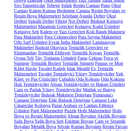
Dosya
Etiketlik
Okul Malzemeleri
Yazı Tahtası
Tahta Silgisi
Sıvı Yapıştırıcılar
Tebeşir
Suluk
Resim Çantası
Pano
Okul
Çantası
Kalem Kutusu
Beslenme Çantası
Resim Boyaları ve
Resim Boya Malzemeleri
Selobant
Ajanda
Defter
Okul
Defteri
Spiralli Defter
Fihrist
Not Defteri
Bloknot
Kırtasiye
Malzemeleri
Masaüstü Gereçleri
Kırtasiye Kağıt Ürünleri
Kırtasiye Seti
Kalem ve Yazı Gereçleri
Koli Bandı Makinesi
Para Makineleri
Para Çekmeceleri
Para Sayma Makineleri
Ofis Sarf Ürünleri
Evrak İmha Makineleri
Laminasyon
Makineleri
Barkod Okuyucu
Temizlik Gereçleri ve
Ekipmanları
Temizlik Eldiveni
Temizlik Kovası
Temizlik,
Ovma Teli
Tüy Toplama Ürünleri
Faraş
Çekpas
Fırça ve
Süpürge
Temizlik Bezleri
Temizlik Süngeri
Paspas ve Mop
Kâğıt Havlu
Tuvalet Kağıdı
Islak Mendil
Ev Temizlik
Malzemeleri
Tuvalet Temizleyici
Yüzey Temizleyiciler
Yağ,
Kireç ve Pas Çözücüler
Çubuklu Oda Kokusu
Oda Kokusu
Halı Temizleyiciler
Ahşap Temizleyiciler ve Bakım Ürünleri
Cam ve Parlak Yüzey Temizleyiciler
Mutfak ve Banyo
Temizleyiciler
Bulaşık Makinesi Deterjanı
Yumuşatıcı
Çamaşır Deterjanı
Elde Bulaşık Deterjanı
Çamaşır Leke
Çıkarıcılar
Kolonya
Pazar Arabası ve Çantası
Eğlence
Ürünleri
Parti Malzemeleri
Puzzle
Hobi Malzemeleri
Hobi
Boya ve Resim Malzemeleri
Ahşap Boyaları
Akrilik Boyalar
Sulu Boya
Yağlı Boya Seti
Eskitme Boyası
Cam ve Seramik
Boyaları
Metalik Boya
Şövale
Kumaş Boyaları
Resim Fırçası