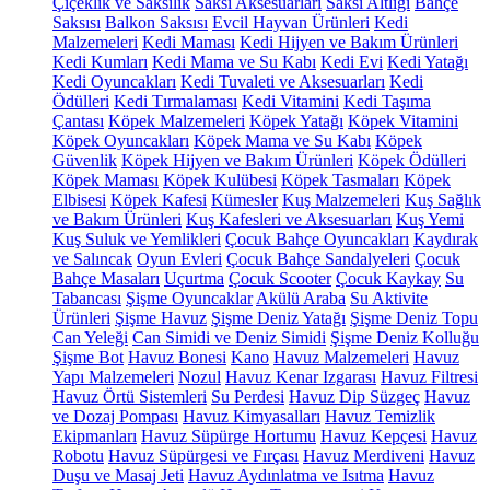
Çiçeklik ve Saksılık
Saksı Aksesuarları
Saksı Altlığı
Bahçe
Saksısı
Balkon Saksısı
Evcil Hayvan Ürünleri
Kedi
Malzemeleri
Kedi Maması
Kedi Hijyen ve Bakım Ürünleri
Kedi Kumları
Kedi Mama ve Su Kabı
Kedi Evi
Kedi Yatağı
Kedi Oyuncakları
Kedi Tuvaleti ve Aksesuarları
Kedi
Ödülleri
Kedi Tırmalaması
Kedi Vitamini
Kedi Taşıma
Çantası
Köpek Malzemeleri
Köpek Yatağı
Köpek Vitamini
Köpek Oyuncakları
Köpek Mama ve Su Kabı
Köpek
Güvenlik
Köpek Hijyen ve Bakım Ürünleri
Köpek Ödülleri
Köpek Maması
Köpek Kulübesi
Köpek Tasmaları
Köpek
Elbisesi
Köpek Kafesi
Kümesler
Kuş Malzemeleri
Kuş Sağlık
ve Bakım Ürünleri
Kuş Kafesleri ve Aksesuarları
Kuş Yemi
Kuş Suluk ve Yemlikleri
Çocuk Bahçe Oyuncakları
Kaydırak
ve Salıncak
Oyun Evleri
Çocuk Bahçe Sandalyeleri
Çocuk
Bahçe Masaları
Uçurtma
Çocuk Scooter
Çocuk Kaykay
Su
Tabancası
Şişme Oyuncaklar
Akülü Araba
Su Aktivite
Ürünleri
Şişme Havuz
Şişme Deniz Yatağı
Şişme Deniz Topu
Can Yeleği
Can Simidi ve Deniz Simidi
Şişme Deniz Kolluğu
Şişme Bot
Havuz Bonesi
Kano
Havuz Malzemeleri
Havuz
Yapı Malzemeleri
Nozul
Havuz Kenar Izgarası
Havuz Filtresi
Havuz Örtü Sistemleri
Su Perdesi
Havuz Dip Süzgeç
Havuz
ve Dozaj Pompası
Havuz Kimyasalları
Havuz Temizlik
Ekipmanları
Havuz Süpürge Hortumu
Havuz Kepçesi
Havuz
Robotu
Havuz Süpürgesi ve Fırçası
Havuz Merdiveni
Havuz
Duşu ve Masaj Jeti
Havuz Aydınlatma ve Isıtma
Havuz