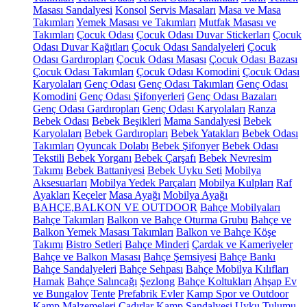
Masası Sandalyesi
Konsol
Servis Masaları
Masa ve Masa
Takımları
Yemek Masası ve Takımları
Mutfak Masası ve
Takımları
Çocuk Odası
Çocuk Odası Duvar Stickerları
Çocuk
Odası Duvar Kağıtları
Çocuk Odası Sandalyeleri
Çocuk
Odası Gardıropları
Çocuk Odası Masası
Çocuk Odası Bazası
Çocuk Odası Takımları
Çocuk Odası Komodini
Çocuk Odası
Karyolaları
Genç Odası
Genç Odası Takımları
Genç Odası
Komodini
Genç Odası Şifonyerleri
Genç Odası Bazaları
Genç Odası Gardıropları
Genç Odası Karyolaları
Ranza
Bebek Odası
Bebek Beşikleri
Mama Sandalyesi
Bebek
Karyolaları
Bebek Gardıropları
Bebek Yatakları
Bebek Odası
Takımları
Oyuncak Dolabı
Bebek Şifonyer
Bebek Odası
Tekstili
Bebek Yorganı
Bebek Çarşafı
Bebek Nevresim
Takımı
Bebek Battaniyesi
Bebek Uyku Seti
Mobilya
Aksesuarları
Mobilya Yedek Parçaları
Mobilya Kulpları
Raf
Ayakları
Keçeler
Masa Ayağı
Mobilya Ayağı
BAHÇE,BALKON VE OUTDOOR
Bahçe Mobilyaları
Bahçe Takımları
Balkon ve Bahçe Oturma Grubu
Bahçe ve
Balkon Yemek Masası Takımları
Balkon ve Bahçe Köşe
Takımı
Bistro Setleri
Bahçe Minderi
Çardak ve Kameriyeler
Bahçe ve Balkon Masası
Bahçe Şemsiyesi
Bahçe Bankı
Bahçe Sandalyeleri
Bahçe Sehpası
Bahçe Mobilya Kılıfları
Hamak
Bahçe Salıncağı
Şezlong
Bahçe Koltukları
Ahşap Ev
ve Bungalov
Tente
Prefabrik Evler
Kamp Spor ve Outdoor
Kamp Malzemeleri
Çadırlar
Kamp Sandalyesi
Uyku Tulumu