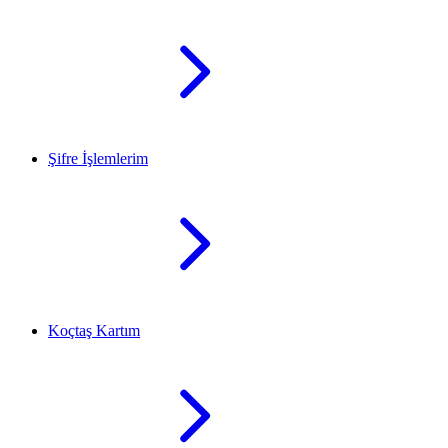
Şifre İşlemlerim
Koçtaş Kartım