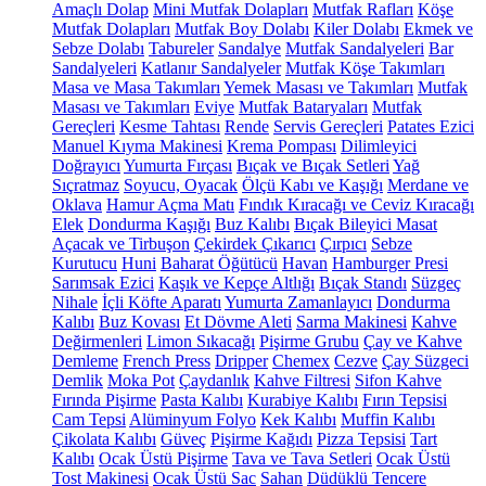
Amaçlı Dolap
Mini Mutfak Dolapları
Mutfak Rafları
Köşe
Mutfak Dolapları
Mutfak Boy Dolabı
Kiler Dolabı
Ekmek ve
Sebze Dolabı
Tabureler
Sandalye
Mutfak Sandalyeleri
Bar
Sandalyeleri
Katlanır Sandalyeler
Mutfak Köşe Takımları
Masa ve Masa Takımları
Yemek Masası ve Takımları
Mutfak
Masası ve Takımları
Eviye
Mutfak Bataryaları
Mutfak
Gereçleri
Kesme Tahtası
Rende
Servis Gereçleri
Patates Ezici
Manuel Kıyma Makinesi
Krema Pompası
Dilimleyici
Doğrayıcı
Yumurta Fırçası
Bıçak ve Bıçak Setleri
Yağ
Sıçratmaz
Soyucu, Oyacak
Ölçü Kabı ve Kaşığı
Merdane ve
Oklava
Hamur Açma Matı
Fındık Kıracağı ve Ceviz Kıracağı
Elek
Dondurma Kaşığı
Buz Kalıbı
Bıçak Bileyici Masat
Açacak ve Tirbuşon
Çekirdek Çıkarıcı
Çırpıcı
Sebze
Kurutucu
Huni
Baharat Öğütücü
Havan
Hamburger Presi
Sarımsak Ezici
Kaşık ve Kepçe Altlığı
Bıçak Standı
Süzgeç
Nihale
İçli Köfte Aparatı
Yumurta Zamanlayıcı
Dondurma
Kalıbı
Buz Kovası
Et Dövme Aleti
Sarma Makinesi
Kahve
Değirmenleri
Limon Sıkacağı
Pişirme Grubu
Çay ve Kahve
Demleme
French Press
Dripper
Chemex
Cezve
Çay Süzgeci
Demlik
Moka Pot
Çaydanlık
Kahve Filtresi
Sifon Kahve
Fırında Pişirme
Pasta Kalıbı
Kurabiye Kalıbı
Fırın Tepsisi
Cam Tepsi
Alüminyum Folyo
Kek Kalıbı
Muffin Kalıbı
Çikolata Kalıbı
Güveç
Pişirme Kağıdı
Pizza Tepsisi
Tart
Kalıbı
Ocak Üstü Pişirme
Tava ve Tava Setleri
Ocak Üstü
Tost Makinesi
Ocak Üstü Sac
Sahan
Düdüklü Tencere