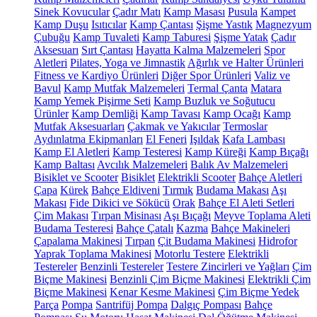
Sinek Kovucular
Çadır Matı
Kamp Masası
Pusula
Kampet
Kamp Duşu
Isıtıcılar
Kamp Çantası
Şişme Yastık
Magnezyum
Çubuğu
Kamp Tuvaleti
Kamp Taburesi
Şişme Yatak
Çadır
Aksesuarı
Sırt Çantası
Hayatta Kalma Malzemeleri
Spor
Aletleri
Pilates, Yoga ve Jimnastik
Ağırlık ve Halter Ürünleri
Fitness ve Kardiyo Ürünleri
Diğer Spor Ürünleri
Valiz ve
Bavul
Kamp Mutfak Malzemeleri
Termal Çanta
Matara
Kamp Yemek Pişirme Seti
Kamp Buzluk ve Soğutucu
Ürünler
Kamp Demliği
Kamp Tavası
Kamp Ocağı
Kamp
Mutfak Aksesuarları
Çakmak ve Yakıcılar
Termoslar
Aydınlatma Ekipmanları
El Feneri
Işıldak
Kafa Lambası
Kamp El Aletleri
Kamp Testeresi
Kamp Küreği
Kamp Bıçağı
Kamp Baltası
Avcılık Malzemeleri
Balık Av Malzemeleri
Bisiklet ve Scooter
Bisiklet
Elektrikli Scooter
Bahçe Aletleri
Çapa
Kürek
Bahçe Eldiveni
Tırmık
Budama Makası
Aşı
Makası
Fide Dikici ve Sökücü
Orak
Bahçe El Aleti Setleri
Çim Makası
Tırpan Misinası
Aşı Bıçağı
Meyve Toplama Aleti
Budama Testeresi
Bahçe Çatalı
Kazma
Bahçe Makineleri
Çapalama Makinesi
Tırpan
Çit Budama Makinesi
Hidrofor
Yaprak Toplama Makinesi
Motorlu Testere
Elektrikli
Testereler
Benzinli Testereler
Testere Zincirleri ve Yağları
Çim
Biçme Makinesi
Benzinli Çim Biçme Makinesi
Elektrikli Çim
Biçme Makinesi
Kenar Kesme Makinesi
Çim Biçme Yedek
Parça
Pompa
Santrifüj Pompa
Dalgıç Pompası
Bahçe