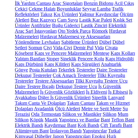
İlk Yardım Çantası
Araç Sigortaları
Benzin Bidonu
Acil Çıkış
Çekici
Çekme Halatı
Boyunluklar
Seyyar Lamba
Trafik
Reflektörleri
Takoz
Kış Ürünleri
Yağmur Kaydırıcılar
Ölçüm
Aletleri
Buz Kazıyıcı
Cam Suyu
Lastik Kar Paleti
Kışlık Set
Ürünler
Antifrizler
Buğu Giderici
Lastik Zinciri
Elektrikli
Araç Şarj İstasyonları
Oto Yedek Parça
Römork
Hırdavat
Malzemeleri
Hırdavat Malzemesi ve Aksesuarları
Yönlendirme Levhaları
Sabitleme Ürünleri
Dübel
Dübel
Setleri
Somun
Çivi
Vida-Çivi
Demir Pul
Vida
Civata
Köşebent
Kapı ve Pencere Malzemeleri
Menteşe
Kapı Kolları
Yalıtım Bantları
Stoper
Sineklik
Pencere Kolu
Kapı Hidroliği
Kapı Dürbünü
Kapı Kilitleri
Kapı Sürgüleri
Anahtarlık
Gönye
Posta Kutuları
Tekerlek
Testereler
Daire Testereler
Dekupaj Testereler
Çok Amaçlı Testereler
Tilki Kuyruğu
Testereler
Testere Aksesuarları
Tilki Kuyruğu Testere Ucu
Daire Testere Bıçağı
Dekupaj Testere Ucu
İş Güvenlik
Malzemeleri
İş Güvenlik Gözlükleri
İş Eldiveni
İş Elbisesi
İş
Ayakkabısı
Diğer İş Güvenlik Ürünleri
Siperlik
Lanyard
Takım Çanta Ve Dolapları
Takım Çantası
Takım ve Hizmet
Dolapları
Avadanlık
Ölçü Aletleri
Metre ve Şerit Metre
Su
Terazisi
Oda Termostatı
Silikon ve Mastikler
Silikon
Mum
Silikon
Köpük
Mastik
Yapıştırıcı ve Bantlar
Bant
Teflon Bant
Elektrik Bandı
Kaydırmaz Bant
Koli Bandı
Çift Taraflı Bant
Alüminyum Bant
İzolasyon Bandı
Yapıştırıcılar
Tutkal
Kimyasal Dübeller
Japon Yapıştırıcıları
Epoksi
Hızlı