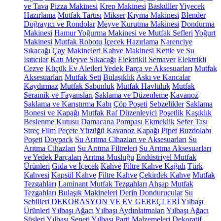
ve Tava
Pizza Makinesi
Krep Makinesi
Basküller
Yiyecek
Hazırlama
Mutfak Tartısı
Mikser
Kıyma Makinesi
Blender
Doğrayıcı ve Rondolar
Meyve Kurutma Makinesi
Dondurma
Makinesi
Hamur Yoğurma Makinesi ve Mutfak Şefleri
Yoğurt
Makinesi
Mutfak Robotu
İçecek Hazırlama
Narenciye
Sıkacağı
Çay Makineleri
Kahve Makinesi
Kettle ve Su
Isıtıcılar
Katı Meyve Sıkacağı
Elektrikli Semaver
Elektrikli
Cezve
Küçük Ev Aletleri Yedek Parça ve Aksesuarları
Mutfak
Aksesuarları
Mutfak Seti
Bulaşıklık
Askı ve Kancalar
Kaydırmaz
Mutfak Sabunluk
Mutfak Havluluk
Mutfak
Seramik ve Fayansları
Saklama ve Düzenleme
Kavanoz
Saklama ve Karıştırma Kabı
Çöp Poşeti
Sebzelikler
Saklama
Bonesi ve Kapağı
Mutfak Raf Düzenleyici
Poşetlik
Kaşıklık
Beslenme Kutusu
Damacana Pompası
Ekmeklik
Sefer Tası
Streç Film
Peçete Yüzüğü
Kavanoz Kapağı
Pipet
Buzdolabı
Poşeti
Doypack
Su Arıtma Cihazları ve Aksesuarları
Su
Arıtma Cihazları
Su Arıtma Filtreleri
Su Arıtma Aksesuarları
ve Yedek Parçaları
Arıtma Musluğu
Endüstriyel Mutfak
Ürünleri
Gıda ve İçecek
Kahve
Filtre Kahve Kağıdı
Türk
Kahvesi
Kapsül Kahve
Filtre Kahve
Çekirdek Kahve
Mutfak
Tezgahları
Laminant Mutfak Tezgahları
Ahşap Mutfak
Tezgahları
Bulaşık Makineleri
Derin Dondurucular
Su
Sebilleri
DEKORASYON VE EV GEREÇLERİ
Yılbaşı
Ürünleri
Yılbaşı Ağacı
Yılbaşı Aydınlatmaları
Yılbaşı Ağacı
Süsleri
Yılbaşı Sepeti
Yılbaşı Parti Malzemeleri
Dekoratif