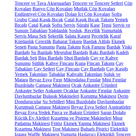
Tencere ve Tava Aksesuarları
Tencere ve Tencere Setleri
Çöp
Kovaları
Banyo Çöp Kovaları
Mutfak Çöp Kovaları
Endüstriyel Çöp Kovaları
Dolap İçi Çöp Kovaları
Sofra
Grubu
Çatal,Kaşık,Bıçak
Çatal Kaşık Bıçak Takımı
Yemek
Bıçağı
Çatal
Kaşık
Sofra Servis
Sürahi
Kase
Tepsi
Servis ve
Sunum Tabakları
Yağdanlık
Sosluk, Reçellik
Yumurtalık
Servis Maşa Seti
Şekerlik
Salata Kasesi
Peçetelik
Karaf
Kürdanlık
Çerezlik
Baharat Takımı
Bardak Altlığı
Ekmek
Sepeti
Pasta Sunumu
Pasta Takımı
Kek Fanusu
Bardak
Viski
Bardağı
Su Bardağı
Meşrubat Bardağı
Rakı Bardağı
Kadeh
Bardak Seti
Bira Bardağı
Shot Bardağı
Çay ve Kahve
Sunumu
Sütlük
Kahve Fincanı
Kupa
Fincan Takımı
Çay
Tabakları
Çay Setleri
Çay Fincanı
Çay Bardağı
Çay Kaşığı
Yemek Takımları
Tabaklar
Kahvaltı Takımları
Suluk ve
Matara
Beyaz Eşya
Fırın
Mikrodalga Fırınlar
Mini Fırınlar
Buzdolabı
Çamaşır Makinesi
Ocak
Ankastre Ürünleri
Ankastre Setler
Ankastre Ocaklar
Ankastre Fırınlar
Ankastre
Davlumbazlar
Bulaşık Makineleri
Kurutma Makinesi
Derin
Dondurucular
Su Sebilleri
Mini Buzdolabı
Davlumbazlar
Kurutmalı Çamaşır Makinesi
Beyaz Eşya Setleri
Aspiratörler
Beyaz Eşya Yedek Parça ve Bakım Ürünleri
Şarap Dolabı
Küçük Ev Aletleri
Kızartma ve Pişirme Makineleri
Mısır
Patlatma Makinesi
Fritöz
Ekmek Yapma Makinesi
Ekmek
Kızartma Makinesi
Tost Makinesi
Buharlı Pişirici
Elektrikli
Izgara
Waffle Makinesi
Yumurta Haşlayıcı
Elektrikli Tencere