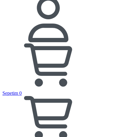
Sepetim
0