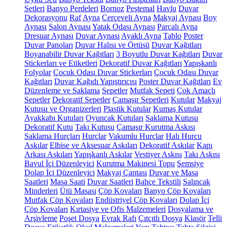
Setleri
Banyo Perdeleri
Bornoz
Peştemal
Havlu
Duvar
Dekorasyonu
Raf
Ayna
Çerçeveli Ayna
Makyaj Aynası
Boy
Aynası
Salon Aynası
Yatak Odası Aynası
Parçalı Ayna
Dresuar Aynası
Duvar Aynası
Ayaklı Ayna
Tablo
Poster
Duvar Panoları
Duvar Halısı ve Örtüsü
Duvar Kağıtları
Boyanabilir Duvar Kağıtları
3 Boyutlu Duvar Kağıtları
Duvar
Stickerları ve Etiketleri
Dekoratif Duvar Kağıtları
Yapışkanlı
Folyolar
Çocuk Odası Duvar Stickerları
Çocuk Odası Duvar
Kağıtları
Duvar Kağıdı Yapıştırıcısı
Poster Duvar Kağıtları
Ev
Düzenleme ve Saklama
Sepetler
Mutfak Sepeti
Çok Amaçlı
Sepetler
Dekoratif Sepetler
Çamaşır Sepetleri
Kutular
Makyaj
Kutusu ve Organizerleri
Plastik Kutular
Kumaş Kutular
Ayakkabı Kutuları
Oyuncak Kutuları
Saklama Kutusu
Dekoratif Kutu
Takı Kutusu
Çamaşır Kurutma Askısı
Saklama Hurçları
Hurçlar
Vakumlu Hurçlar
Halı Hurcu
Askılar
Elbise ve Aksesuar Askıları
Dekoratif Askılar
Kapı
Arkası Askıları
Yapışkanlı Askılar
Vestiyer Askısı
Takı Askısı
Bavul İçi Düzenleyici
Kurutma Makinesi Topu
Şemsiye
Dolap İçi Düzenleyici
Makyaj Çantası
Duvar ve Masa
Saatleri
Masa Saati
Duvar Saatleri
Bahçe Tekstili
Salıncak
Minderleri
Ütü Masası
Çöp Kovaları
Banyo Çöp Kovaları
Mutfak Çöp Kovaları
Endüstriyel Çöp Kovaları
Dolap İçi
Çöp Kovaları
Kırtasiye ve Ofis Malzemeleri
Dosyalama ve
Arşivleme
Poşet Dosya
Evrak Rafı
Çıtçıtlı Dosya
Klasör
Telli