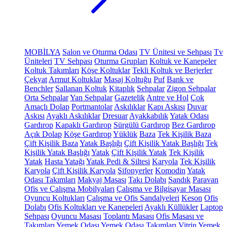
MOBİLYA
Salon ve Oturma Odası
TV Ünitesi ve Sehpası
Tv
Üniteleri
TV Sehpası
Oturma Grupları
Koltuk ve Kanepeler
Koltuk Takımları
Köşe Koltuklar
Tekli Koltuk ve Berjerler
Çekyat
Armut Koltuklar
Masaj Koltuğu
Puf
Bank ve
Benchler
Sallanan Koltuk
Kitaplık
Sehpalar
Zigon Sehpalar
Orta Sehpalar
Yan Sehpalar
Gazetelik
Antre ve Hol
Çok
Amaçlı Dolap
Portmantolar
Askılıklar
Kapı Askısı
Duvar
Askısı
Ayaklı Askılıklar
Dresuar
Ayakkabılık
Yatak Odası
Gardırop
Kapaklı Gardırop
Sürgülü Gardırop
Bez Gardırop
Açık Dolap
Köşe Gardırop
Yüklük
Baza
Tek Kişilik Baza
Çift Kişilik Baza
Yatak Başlığı
Çift Kişilik Yatak Başlığı
Tek
Kişilik Yatak Başlığı
Yatak
Çift Kişilik Yatak
Tek Kişilik
Yatak
Hasta Yatağı
Yatak Pedi & Şiltesi
Karyola
Tek Kişilik
Karyola
Çift Kişilik Karyola
Şifonyerler
Komodin
Yatak
Odası Takımları
Makyaj Masası
Takı Dolabı
Sandık
Paravan
Ofis ve Çalışma Mobilyaları
Çalışma ve Bilgisayar Masası
Oyuncu Koltukları
Çalışma ve Ofis Sandalyeleri
Keson
Ofis
Dolabı
Ofis Koltukları ve Kanepeleri
Ayaklı Küllükler
Laptop
Sehpası
Oyuncu Masası
Toplantı Masası
Ofis Masası ve
Takımları
Yemek Odası
Yemek Odası Takımları
Vitrin
Yemek