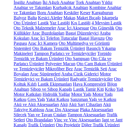
İngiliz Anahtarı
İki Ağızlı Anahtar
Tork Anahtarı
Yıldız
Anahtar ve Takımları
Kurbağcık Anahtarı
Kombine Anahtar
ve Takımları
Boru Anahtarı
Keskiler
Keser
Kargaburun
Balyoz
Balta
Kesici Aletler
Makas
Maket Bıçağı
Iskarpela
Oto Ürünleri
Lastik
Yaz Lastiği
Kış Lastiği
4 Mevsim Lastik
Oto Teknik Malzemeler
Araç İçi Aksesuar
Oto Güneşlik
Oto
Küllükler
Araç Buzdolapları
Bagaj Düzenleyici
Araba
Kokuları
Araç İçi Telefon Tutucular
Bagaj Havuzu
Oto
Paspası
Araç İçi Kamera
Oto Multimedya ve Görüntü
Sistemleri
Oto Bakım Temizlik Ürünleri
Basınçlı Yıkama
Makineleri
Tampon Parlatıcı ve Temizleyiciler
Torpido
Temizlik ve Bakım Ürünleri
Oto Şampuan
Oto Cila ve
Parlatıcı Ürünleri
Polyester Macun
Oto Cam Bakım Ürünleri
ve Temizleyiciler
Mikrofiber Bez
Araç Temizlik Seti
Araç
Boyaları
Araç Süpürgeleri
Araba Çizik Giderici
Motor
Temizleyici ve Bakım Ürünleri
Radyatör Temizleyiciler
Oto
Koltuk Kılıfı
Lastik Ekipmanları
Hava Kompresörü
Bijon
Anahtarı
Sibop ve Sibop Kapağı
Lastik Tamir Kiti
Kriko
Yağ
Motor Katkıları
Hidrolik Yağlar
Motor Yağı
Motor Yağı
Katkısı
Gres Yağı
Yakıt Katkısı
Şanzıman Yağı ve Katkısı
Akü ve Akü Aksesuarları
Akü
Akü Şarj Cihazları
Akü
Takviye Kablosu
Araç Dış Aksesuar
Plaka Aksesuarları
Silecek
Yan ve Tavan Çıtaları
Tampon Aksesuarları
Trafik
Setleri
Oto Brandaları
Vinç ve Vinç Aksesuarları
Jant ve Jant
Kapağı
Trafik Ürünleri
Oto Projektör
Diğer Trafik Ürünleri