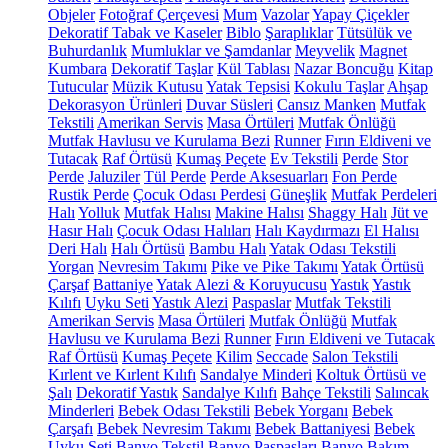
Objeler
Fotoğraf Çerçevesi
Mum
Vazolar
Yapay Çiçekler
Dekoratif Tabak ve Kaseler
Biblo
Şaraplıklar
Tütsülük ve
Buhurdanlık
Mumluklar ve Şamdanlar
Meyvelik
Magnet
Kumbara
Dekoratif Taşlar
Kül Tablası
Nazar Boncuğu
Kitap
Tutucular
Müzik Kutusu
Yatak Tepsisi
Kokulu Taşlar
Ahşap
Dekorasyon Ürünleri
Duvar Süsleri
Cansız Manken
Mutfak
Tekstili
Amerikan Servis
Masa Örtüleri
Mutfak Önlüğü
Mutfak Havlusu ve Kurulama Bezi
Runner
Fırın Eldiveni ve
Tutacak
Raf Örtüsü
Kumaş Peçete
Ev Tekstili
Perde
Stor
Perde
Jaluziler
Tül Perde
Perde Aksesuarları
Fon Perde
Rustik Perde
Çocuk Odası Perdesi
Güneşlik
Mutfak Perdeleri
Halı
Yolluk
Mutfak Halısı
Makine Halısı
Shaggy Halı
Jüt ve
Hasır Halı
Çocuk Odası Halıları
Halı Kaydırmazı
El Halısı
Deri Halı
Halı Örtüsü
Bambu Halı
Yatak Odası Tekstili
Yorgan
Nevresim Takımı
Pike ve Pike Takımı
Yatak Örtüsü
Çarşaf
Battaniye
Yatak Alezi & Koruyucusu
Yastık
Yastık
Kılıfı
Uyku Seti
Yastık Alezi
Paspaslar
Mutfak Tekstili
Amerikan Servis
Masa Örtüleri
Mutfak Önlüğü
Mutfak
Havlusu ve Kurulama Bezi
Runner
Fırın Eldiveni ve Tutacak
Raf Örtüsü
Kumaş Peçete
Kilim
Seccade
Salon Tekstili
Kırlent ve Kırlent Kılıfı
Sandalye Minderi
Koltuk Örtüsü ve
Şalı
Dekoratif Yastık
Sandalye Kılıfı
Bahçe Tekstili
Salıncak
Minderleri
Bebek Odası Tekstili
Bebek Yorganı
Bebek
Çarşafı
Bebek Nevresim Takımı
Bebek Battaniyesi
Bebek
Uyku Seti
Banyo Tekstil
Banyo Paspasları
Banyo Bakım