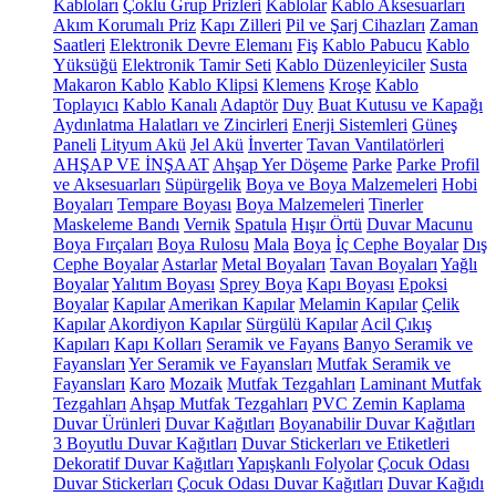
Kabloları
Çoklu Grup Prizleri
Kablolar
Kablo Aksesuarları
Akım Korumalı Priz
Kapı Zilleri
Pil ve Şarj Cihazları
Zaman
Saatleri
Elektronik Devre Elemanı
Fiş
Kablo Pabucu
Kablo
Yüksüğü
Elektronik Tamir Seti
Kablo Düzenleyiciler
Susta
Makaron Kablo
Kablo Klipsi
Klemens
Kroşe
Kablo
Toplayıcı
Kablo Kanalı
Adaptör
Duy
Buat Kutusu ve Kapağı
Aydınlatma Halatları ve Zincirleri
Enerji Sistemleri
Güneş
Paneli
Lityum Akü
Jel Akü
İnverter
Tavan Vantilatörleri
AHŞAP VE İNŞAAT
Ahşap Yer Döşeme
Parke
Parke Profil
ve Aksesuarları
Süpürgelik
Boya ve Boya Malzemeleri
Hobi
Boyaları
Tempare Boyası
Boya Malzemeleri
Tinerler
Maskeleme Bandı
Vernik
Spatula
Hışır Örtü
Duvar Macunu
Boya Fırçaları
Boya Rulosu
Mala
Boya
İç Cephe Boyalar
Dış
Cephe Boyalar
Astarlar
Metal Boyaları
Tavan Boyaları
Yağlı
Boyalar
Yalıtım Boyası
Sprey Boya
Kapı Boyası
Epoksi
Boyalar
Kapılar
Amerikan Kapılar
Melamin Kapılar
Çelik
Kapılar
Akordiyon Kapılar
Sürgülü Kapılar
Acil Çıkış
Kapıları
Kapı Kolları
Seramik ve Fayans
Banyo Seramik ve
Fayansları
Yer Seramik ve Fayansları
Mutfak Seramik ve
Fayansları
Karo
Mozaik
Mutfak Tezgahları
Laminant Mutfak
Tezgahları
Ahşap Mutfak Tezgahları
PVC Zemin Kaplama
Duvar Ürünleri
Duvar Kağıtları
Boyanabilir Duvar Kağıtları
3 Boyutlu Duvar Kağıtları
Duvar Stickerları ve Etiketleri
Dekoratif Duvar Kağıtları
Yapışkanlı Folyolar
Çocuk Odası
Duvar Stickerları
Çocuk Odası Duvar Kağıtları
Duvar Kağıdı