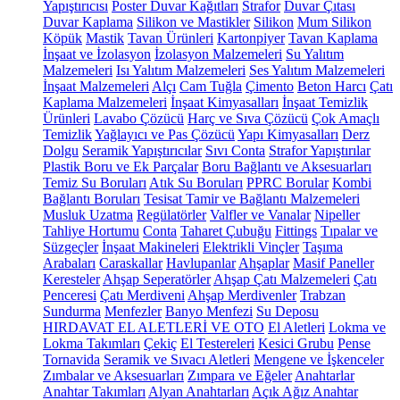
Yapıştırıcısı
Poster Duvar Kağıtları
Strafor
Duvar Çıtası
Duvar Kaplama
Silikon ve Mastikler
Silikon
Mum Silikon
Köpük
Mastik
Tavan Ürünleri
Kartonpiyer
Tavan Kaplama
İnşaat ve İzolasyon
İzolasyon Malzemeleri
Su Yalıtım
Malzemeleri
Isı Yalıtım Malzemeleri
Ses Yalıtım Malzemeleri
İnşaat Malzemeleri
Alçı
Cam Tuğla
Çimento
Beton Harcı
Çatı
Kaplama Malzemeleri
İnşaat Kimyasalları
İnşaat Temizlik
Ürünleri
Lavabo Çözücü
Harç ve Sıva Çözücü
Çok Amaçlı
Temizlik
Yağlayıcı ve Pas Çözücü
Yapı Kimyasalları
Derz
Dolgu
Seramik Yapıştırıcılar
Sıvı Conta
Strafor Yapıştırılar
Plastik Boru ve Ek Parçalar
Boru Bağlantı ve Aksesuarları
Temiz Su Boruları
Atık Su Boruları
PPRC Borular
Kombi
Bağlantı Boruları
Tesisat Tamir ve Bağlantı Malzemeleri
Musluk Uzatma
Regülatörler
Valfler ve Vanalar
Nipeller
Tahliye Hortumu
Conta
Taharet Çubuğu
Fittings
Tıpalar ve
Süzgeçler
İnşaat Makineleri
Elektrikli Vinçler
Taşıma
Arabaları
Caraskallar
Havlupanlar
Ahşaplar
Masif Paneller
Keresteler
Ahşap Seperatörler
Ahşap Çatı Malzemeleri
Çatı
Penceresi
Çatı Merdiveni
Ahşap Merdivenler
Trabzan
Sundurma
Menfezler
Banyo Menfezi
Su Deposu
HIRDAVAT EL ALETLERİ VE OTO
El Aletleri
Lokma ve
Lokma Takımları
Çekiç
El Testereleri
Kesici Grubu
Pense
Tornavida
Seramik ve Sıvacı Aletleri
Mengene ve İşkenceler
Zımbalar ve Aksesuarları
Zımpara ve Eğeler
Anahtarlar
Anahtar Takımları
Alyan Anahtarları
Açık Ağız Anahtar