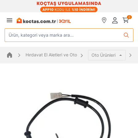
0
Ürün, kategori veya marka ara...
Hırdavat El Aletleri ve Oto
Oto Ürünleri