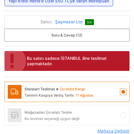
Yapı Kredi World'e Özel 550 TL'ye Varan Worldpuan
Satıcı:
Şaşmazer Ltd
9.6
Soru & Cevap (12)
Bu satıcı sadece İSTANBUL iline teslimat
yapmaktadır.
Standart Teslimat
Ücretsiz Kargo
●
Tahmini Kargoya Veriliş Tarihi:
11 Ağustos
Mağazadan Ücretsiz Teslim
Bu teslimat seçeneği uygun değil
Mağaza Değiştir