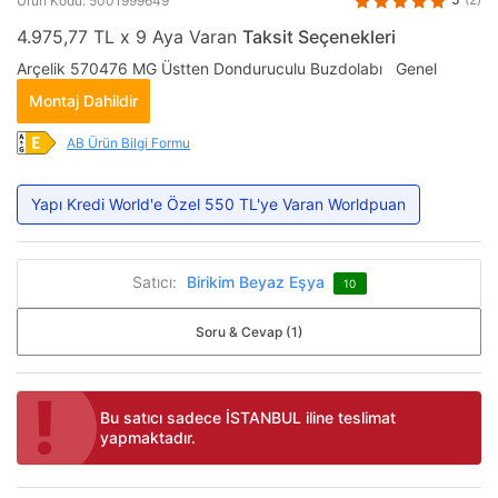
Ürün Kodu: 5001999649
4.975,77 TL x 9 Aya Varan
Taksit Seçenekleri
Arçelik 570476 MG Üstten Donduruculu Buzdolabı Genel
Montaj Dahildir
AB Ürün Bilgi Formu
Yapı Kredi World'e Özel 550 TL'ye Varan Worldpuan
Satıcı:
Birikim Beyaz Eşya
10
Soru & Cevap (1)
Bu satıcı sadece İSTANBUL iline teslimat
yapmaktadır.