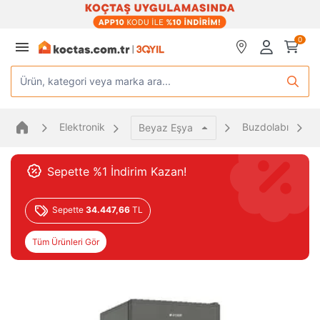
0
Ürün, kategori veya marka ara...
Elektronik
Buzdolabı
A
Beyaz Eşya
Sepette %1 İndirim Kazan!
Sepette
34.447,66
TL
Tüm Ürünleri Gör