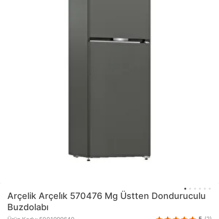
Arçelik
Arçeli̇k 570476 Mg Üstten Donduruculu
Buzdolabı
5
(2)