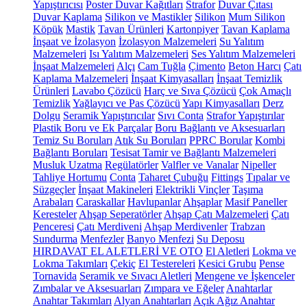
Yapıştırıcısı
Poster Duvar Kağıtları
Strafor
Duvar Çıtası
Duvar Kaplama
Silikon ve Mastikler
Silikon
Mum Silikon
Köpük
Mastik
Tavan Ürünleri
Kartonpiyer
Tavan Kaplama
İnşaat ve İzolasyon
İzolasyon Malzemeleri
Su Yalıtım
Malzemeleri
Isı Yalıtım Malzemeleri
Ses Yalıtım Malzemeleri
İnşaat Malzemeleri
Alçı
Cam Tuğla
Çimento
Beton Harcı
Çatı
Kaplama Malzemeleri
İnşaat Kimyasalları
İnşaat Temizlik
Ürünleri
Lavabo Çözücü
Harç ve Sıva Çözücü
Çok Amaçlı
Temizlik
Yağlayıcı ve Pas Çözücü
Yapı Kimyasalları
Derz
Dolgu
Seramik Yapıştırıcılar
Sıvı Conta
Strafor Yapıştırılar
Plastik Boru ve Ek Parçalar
Boru Bağlantı ve Aksesuarları
Temiz Su Boruları
Atık Su Boruları
PPRC Borular
Kombi
Bağlantı Boruları
Tesisat Tamir ve Bağlantı Malzemeleri
Musluk Uzatma
Regülatörler
Valfler ve Vanalar
Nipeller
Tahliye Hortumu
Conta
Taharet Çubuğu
Fittings
Tıpalar ve
Süzgeçler
İnşaat Makineleri
Elektrikli Vinçler
Taşıma
Arabaları
Caraskallar
Havlupanlar
Ahşaplar
Masif Paneller
Keresteler
Ahşap Seperatörler
Ahşap Çatı Malzemeleri
Çatı
Penceresi
Çatı Merdiveni
Ahşap Merdivenler
Trabzan
Sundurma
Menfezler
Banyo Menfezi
Su Deposu
HIRDAVAT EL ALETLERİ VE OTO
El Aletleri
Lokma ve
Lokma Takımları
Çekiç
El Testereleri
Kesici Grubu
Pense
Tornavida
Seramik ve Sıvacı Aletleri
Mengene ve İşkenceler
Zımbalar ve Aksesuarları
Zımpara ve Eğeler
Anahtarlar
Anahtar Takımları
Alyan Anahtarları
Açık Ağız Anahtar