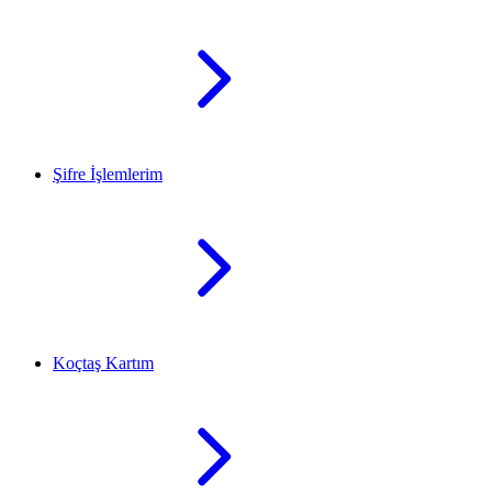
Şifre İşlemlerim
Koçtaş Kartım