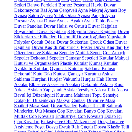
Setleri
Banyo Perdeleri
Bornoz
Peştemal
Havlu
Duvar
Dekorasyonu
Raf
Ayna
Çerçeveli Ayna
Makyaj Aynası
Boy
Aynası
Salon Aynası
Yatak Odası Aynası
Parçalı Ayna
Dresuar Aynası
Duvar Aynası
Ayaklı Ayna
Tablo
Poster
Duvar Panoları
Duvar Halısı ve Örtüsü
Duvar Kağıtları
Boyanabilir Duvar Kağıtları
3 Boyutlu Duvar Kağıtları
Duvar
Stickerları ve Etiketleri
Dekoratif Duvar Kağıtları
Yapışkanlı
Folyolar
Çocuk Odası Duvar Stickerları
Çocuk Odası Duvar
Kağıtları
Duvar Kağıdı Yapıştırıcısı
Poster Duvar Kağıtları
Ev
Düzenleme ve Saklama
Sepetler
Mutfak Sepeti
Çok Amaçlı
Sepetler
Dekoratif Sepetler
Çamaşır Sepetleri
Kutular
Makyaj
Kutusu ve Organizerleri
Plastik Kutular
Kumaş Kutular
Ayakkabı Kutuları
Oyuncak Kutuları
Saklama Kutusu
Dekoratif Kutu
Takı Kutusu
Çamaşır Kurutma Askısı
Saklama Hurçları
Hurçlar
Vakumlu Hurçlar
Halı Hurcu
Askılar
Elbise ve Aksesuar Askıları
Dekoratif Askılar
Kapı
Arkası Askıları
Yapışkanlı Askılar
Vestiyer Askısı
Takı Askısı
Bavul İçi Düzenleyici
Kurutma Makinesi Topu
Şemsiye
Dolap İçi Düzenleyici
Makyaj Çantası
Duvar ve Masa
Saatleri
Masa Saati
Duvar Saatleri
Bahçe Tekstili
Salıncak
Minderleri
Ütü Masası
Çöp Kovaları
Banyo Çöp Kovaları
Mutfak Çöp Kovaları
Endüstriyel Çöp Kovaları
Dolap İçi
Çöp Kovaları
Kırtasiye ve Ofis Malzemeleri
Dosyalama ve
Arşivleme
Poşet Dosya
Evrak Rafı
Çıtçıtlı Dosya
Klasör
Telli