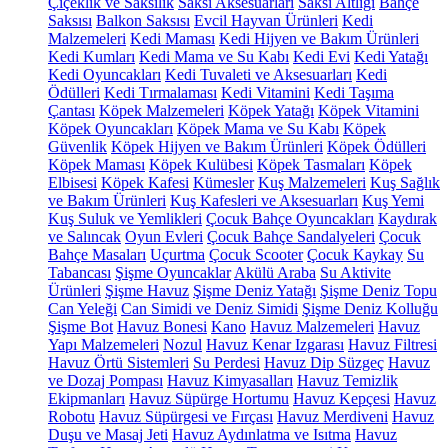
Çiçeklik ve Saksılık
Saksı Aksesuarları
Saksı Altlığı
Bahçe
Saksısı
Balkon Saksısı
Evcil Hayvan Ürünleri
Kedi
Malzemeleri
Kedi Maması
Kedi Hijyen ve Bakım Ürünleri
Kedi Kumları
Kedi Mama ve Su Kabı
Kedi Evi
Kedi Yatağı
Kedi Oyuncakları
Kedi Tuvaleti ve Aksesuarları
Kedi
Ödülleri
Kedi Tırmalaması
Kedi Vitamini
Kedi Taşıma
Çantası
Köpek Malzemeleri
Köpek Yatağı
Köpek Vitamini
Köpek Oyuncakları
Köpek Mama ve Su Kabı
Köpek
Güvenlik
Köpek Hijyen ve Bakım Ürünleri
Köpek Ödülleri
Köpek Maması
Köpek Kulübesi
Köpek Tasmaları
Köpek
Elbisesi
Köpek Kafesi
Kümesler
Kuş Malzemeleri
Kuş Sağlık
ve Bakım Ürünleri
Kuş Kafesleri ve Aksesuarları
Kuş Yemi
Kuş Suluk ve Yemlikleri
Çocuk Bahçe Oyuncakları
Kaydırak
ve Salıncak
Oyun Evleri
Çocuk Bahçe Sandalyeleri
Çocuk
Bahçe Masaları
Uçurtma
Çocuk Scooter
Çocuk Kaykay
Su
Tabancası
Şişme Oyuncaklar
Akülü Araba
Su Aktivite
Ürünleri
Şişme Havuz
Şişme Deniz Yatağı
Şişme Deniz Topu
Can Yeleği
Can Simidi ve Deniz Simidi
Şişme Deniz Kolluğu
Şişme Bot
Havuz Bonesi
Kano
Havuz Malzemeleri
Havuz
Yapı Malzemeleri
Nozul
Havuz Kenar Izgarası
Havuz Filtresi
Havuz Örtü Sistemleri
Su Perdesi
Havuz Dip Süzgeç
Havuz
ve Dozaj Pompası
Havuz Kimyasalları
Havuz Temizlik
Ekipmanları
Havuz Süpürge Hortumu
Havuz Kepçesi
Havuz
Robotu
Havuz Süpürgesi ve Fırçası
Havuz Merdiveni
Havuz
Duşu ve Masaj Jeti
Havuz Aydınlatma ve Isıtma
Havuz