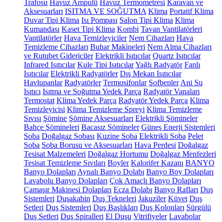
Trafosu
Havuz Ampulü
Havuz Termometresi
Karavan ve
Aksesuarları
ISITMA VE SOĞUTMA
Klima
Portatif Klima
Duvar Tipi Klima
Isı Pompası
Salon Tipi Klima
Klima
Kumandası
Kaset Tipi Klima
Kombi
Tavan Vantilatörleri
Vantilatörler
Hava Temizleyiciler
Nem Cihazları
Hava
Temizleme Cihazları
Buhar Makineleri
Nem Alma Cihazları
ve Rutubet Gidericiler
Elektrikli Isıtıcılar
Quartz Isıtıcılar
Infrared Isıtıcılar
Kule Tipi Isıtıcılar
Yağlı Radyatör
Fanlı
Isıtıcılar
Elektrikli Radyatörler
Dış Mekan Isıtıcılar
Havlupanlar
Radyatörler
Termosifonlar
Şofbenler
Ani Su
Isıtıcı
Isıtma ve Soğutma Yedek Parça
Radyatör Vanaları
Termostat
Klima Yedek Parça
Radyatör Yedek Parça
Klima
Temizleyicisi
Klima Temizleme Spreyi
Klima Temizleme
Sıvısı
Şömine
Şömine Aksesuarları
Elektrikli Şömineler
Bahçe Şömineleri
Bacasız Şömineler
Güneş Enerji Sistemleri
Soba
Doğalgaz Sobası
Kuzine Soba
Elektrikli Soba
Pelet
Soba
Soba Borusu ve Aksesuarları
Hava Perdesi
Doğalgaz
Tesisat Malzemeleri
Doğalgaz Hortumu
Doğalgaz Menfezleri
Tesisat Temizleme Sıvıları
Boyler
Kalorifer Kazanı
BANYO
Banyo Dolapları
Aynalı Banyo Dolabı
Banyo Boy Dolapları
Lavabolu Banyo Dolapları
Çok Amaçlı Banyo Dolapları
Çamaşır Makinesi Dolapları
Ecza Dolabı
Banyo Rafları
Duş
Sistemleri
Duşakabin
Duş Tekneleri
Jakuziler
Küvet
Duş
Setleri
Duş Sistemleri
Duş Başlıkları
Duş Kolonları
Sürgülü
Duş Setleri
Duş Spiralleri
El Duşu
Vitrifiyeler
Lavabolar