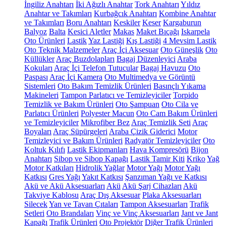
İngiliz Anahtarı
İki Ağızlı Anahtar
Tork Anahtarı
Yıldız
Anahtar ve Takımları
Kurbağcık Anahtarı
Kombine Anahtar
ve Takımları
Boru Anahtarı
Keskiler
Keser
Kargaburun
Balyoz
Balta
Kesici Aletler
Makas
Maket Bıçağı
Iskarpela
Oto Ürünleri
Lastik
Yaz Lastiği
Kış Lastiği
4 Mevsim Lastik
Oto Teknik Malzemeler
Araç İçi Aksesuar
Oto Güneşlik
Oto
Küllükler
Araç Buzdolapları
Bagaj Düzenleyici
Araba
Kokuları
Araç İçi Telefon Tutucular
Bagaj Havuzu
Oto
Paspası
Araç İçi Kamera
Oto Multimedya ve Görüntü
Sistemleri
Oto Bakım Temizlik Ürünleri
Basınçlı Yıkama
Makineleri
Tampon Parlatıcı ve Temizleyiciler
Torpido
Temizlik ve Bakım Ürünleri
Oto Şampuan
Oto Cila ve
Parlatıcı Ürünleri
Polyester Macun
Oto Cam Bakım Ürünleri
ve Temizleyiciler
Mikrofiber Bez
Araç Temizlik Seti
Araç
Boyaları
Araç Süpürgeleri
Araba Çizik Giderici
Motor
Temizleyici ve Bakım Ürünleri
Radyatör Temizleyiciler
Oto
Koltuk Kılıfı
Lastik Ekipmanları
Hava Kompresörü
Bijon
Anahtarı
Sibop ve Sibop Kapağı
Lastik Tamir Kiti
Kriko
Yağ
Motor Katkıları
Hidrolik Yağlar
Motor Yağı
Motor Yağı
Katkısı
Gres Yağı
Yakıt Katkısı
Şanzıman Yağı ve Katkısı
Akü ve Akü Aksesuarları
Akü
Akü Şarj Cihazları
Akü
Takviye Kablosu
Araç Dış Aksesuar
Plaka Aksesuarları
Silecek
Yan ve Tavan Çıtaları
Tampon Aksesuarları
Trafik
Setleri
Oto Brandaları
Vinç ve Vinç Aksesuarları
Jant ve Jant
Kapağı
Trafik Ürünleri
Oto Projektör
Diğer Trafik Ürünleri