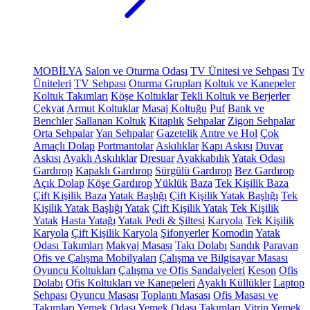
MOBİLYA
Salon ve Oturma Odası
TV Ünitesi ve Sehpası
Tv
Üniteleri
TV Sehpası
Oturma Grupları
Koltuk ve Kanepeler
Koltuk Takımları
Köşe Koltuklar
Tekli Koltuk ve Berjerler
Çekyat
Armut Koltuklar
Masaj Koltuğu
Puf
Bank ve
Benchler
Sallanan Koltuk
Kitaplık
Sehpalar
Zigon Sehpalar
Orta Sehpalar
Yan Sehpalar
Gazetelik
Antre ve Hol
Çok
Amaçlı Dolap
Portmantolar
Askılıklar
Kapı Askısı
Duvar
Askısı
Ayaklı Askılıklar
Dresuar
Ayakkabılık
Yatak Odası
Gardırop
Kapaklı Gardırop
Sürgülü Gardırop
Bez Gardırop
Açık Dolap
Köşe Gardırop
Yüklük
Baza
Tek Kişilik Baza
Çift Kişilik Baza
Yatak Başlığı
Çift Kişilik Yatak Başlığı
Tek
Kişilik Yatak Başlığı
Yatak
Çift Kişilik Yatak
Tek Kişilik
Yatak
Hasta Yatağı
Yatak Pedi & Şiltesi
Karyola
Tek Kişilik
Karyola
Çift Kişilik Karyola
Şifonyerler
Komodin
Yatak
Odası Takımları
Makyaj Masası
Takı Dolabı
Sandık
Paravan
Ofis ve Çalışma Mobilyaları
Çalışma ve Bilgisayar Masası
Oyuncu Koltukları
Çalışma ve Ofis Sandalyeleri
Keson
Ofis
Dolabı
Ofis Koltukları ve Kanepeleri
Ayaklı Küllükler
Laptop
Sehpası
Oyuncu Masası
Toplantı Masası
Ofis Masası ve
Takımları
Yemek Odası
Yemek Odası Takımları
Vitrin
Yemek