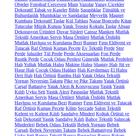
Objeler
Fotoğraf Çerçevesi
Mum
Vazolar
Yapay Çiçekler
Dekoratif Tabak ve Kaseler
Biblo
Şaraplıklar
Tütsülük ve
Buhurdanlık
Mumluklar ve Şamdanlar
Meyvelik
Magnet
Kumbara
Dekoratif Taşlar
Kül Tablası
Nazar Boncuğu
Kitap
Tutucular
Müzik Kutusu
Yatak Tepsisi
Kokulu Taşlar
Ahşap
Dekorasyon Ürünleri
Duvar Süsleri
Cansız Manken
Mutfak
Tekstili
Amerikan Servis
Masa Örtüleri
Mutfak Önlüğü
Mutfak Havlusu ve Kurulama Bezi
Runner
Fırın Eldiveni ve
Tutacak
Raf Örtüsü
Kumaş Peçete
Ev Tekstili
Perde
Stor
Perde
Jaluziler
Tül Perde
Perde Aksesuarları
Fon Perde
Rustik Perde
Çocuk Odası Perdesi
Güneşlik
Mutfak Perdeleri
Halı
Yolluk
Mutfak Halısı
Makine Halısı
Shaggy Halı
Jüt ve
Hasır Halı
Çocuk Odası Halıları
Halı Kaydırmazı
El Halısı
Deri Halı
Halı Örtüsü
Bambu Halı
Yatak Odası Tekstili
Yorgan
Nevresim Takımı
Pike ve Pike Takımı
Yatak Örtüsü
Çarşaf
Battaniye
Yatak Alezi & Koruyucusu
Yastık
Yastık
Kılıfı
Uyku Seti
Yastık Alezi
Paspaslar
Mutfak Tekstili
Amerikan Servis
Masa Örtüleri
Mutfak Önlüğü
Mutfak
Havlusu ve Kurulama Bezi
Runner
Fırın Eldiveni ve Tutacak
Raf Örtüsü
Kumaş Peçete
Kilim
Seccade
Salon Tekstili
Kırlent ve Kırlent Kılıfı
Sandalye Minderi
Koltuk Örtüsü ve
Şalı
Dekoratif Yastık
Sandalye Kılıfı
Bahçe Tekstili
Salıncak
Minderleri
Bebek Odası Tekstili
Bebek Yorganı
Bebek
Çarşafı
Bebek Nevresim Takımı
Bebek Battaniyesi
Bebek
Uyku Seti
Banyo Tekstil
Banyo Paspasları
Banyo Bakım