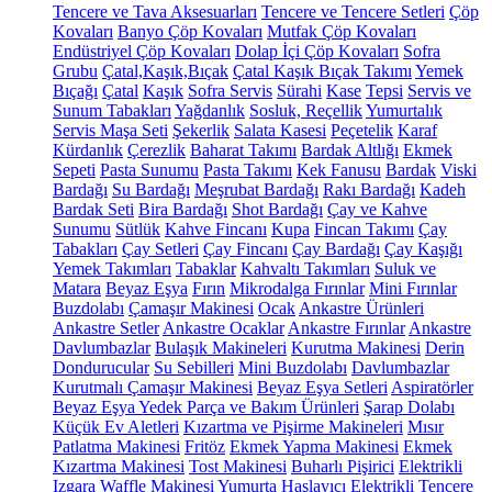
Tencere ve Tava Aksesuarları
Tencere ve Tencere Setleri
Çöp
Kovaları
Banyo Çöp Kovaları
Mutfak Çöp Kovaları
Endüstriyel Çöp Kovaları
Dolap İçi Çöp Kovaları
Sofra
Grubu
Çatal,Kaşık,Bıçak
Çatal Kaşık Bıçak Takımı
Yemek
Bıçağı
Çatal
Kaşık
Sofra Servis
Sürahi
Kase
Tepsi
Servis ve
Sunum Tabakları
Yağdanlık
Sosluk, Reçellik
Yumurtalık
Servis Maşa Seti
Şekerlik
Salata Kasesi
Peçetelik
Karaf
Kürdanlık
Çerezlik
Baharat Takımı
Bardak Altlığı
Ekmek
Sepeti
Pasta Sunumu
Pasta Takımı
Kek Fanusu
Bardak
Viski
Bardağı
Su Bardağı
Meşrubat Bardağı
Rakı Bardağı
Kadeh
Bardak Seti
Bira Bardağı
Shot Bardağı
Çay ve Kahve
Sunumu
Sütlük
Kahve Fincanı
Kupa
Fincan Takımı
Çay
Tabakları
Çay Setleri
Çay Fincanı
Çay Bardağı
Çay Kaşığı
Yemek Takımları
Tabaklar
Kahvaltı Takımları
Suluk ve
Matara
Beyaz Eşya
Fırın
Mikrodalga Fırınlar
Mini Fırınlar
Buzdolabı
Çamaşır Makinesi
Ocak
Ankastre Ürünleri
Ankastre Setler
Ankastre Ocaklar
Ankastre Fırınlar
Ankastre
Davlumbazlar
Bulaşık Makineleri
Kurutma Makinesi
Derin
Dondurucular
Su Sebilleri
Mini Buzdolabı
Davlumbazlar
Kurutmalı Çamaşır Makinesi
Beyaz Eşya Setleri
Aspiratörler
Beyaz Eşya Yedek Parça ve Bakım Ürünleri
Şarap Dolabı
Küçük Ev Aletleri
Kızartma ve Pişirme Makineleri
Mısır
Patlatma Makinesi
Fritöz
Ekmek Yapma Makinesi
Ekmek
Kızartma Makinesi
Tost Makinesi
Buharlı Pişirici
Elektrikli
Izgara
Waffle Makinesi
Yumurta Haşlayıcı
Elektrikli Tencere