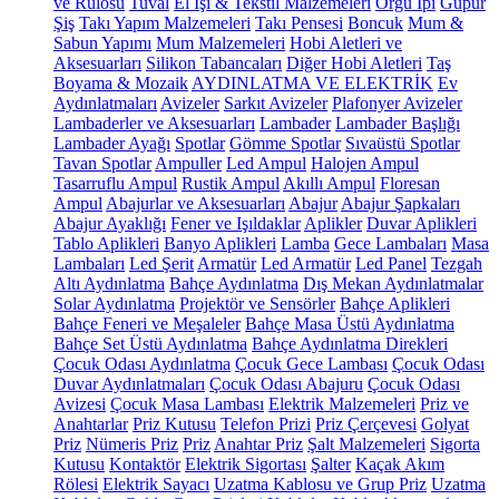
ve Rulosu
Tuval
El İşi & Tekstil Malzemeleri
Örgü İpi
Güpür
Şiş
Takı Yapım Malzemeleri
Takı Pensesi
Boncuk
Mum &
Sabun Yapımı
Mum Malzemeleri
Hobi Aletleri ve
Aksesuarları
Silikon Tabancaları
Diğer Hobi Aletleri
Taş
Boyama & Mozaik
AYDINLATMA VE ELEKTRİK
Ev
Aydınlatmaları
Avizeler
Sarkıt Avizeler
Plafonyer Avizeler
Lambaderler ve Aksesuarları
Lambader
Lambader Başlığı
Lambader Ayağı
Spotlar
Gömme Spotlar
Sıvaüstü Spotlar
Tavan Spotlar
Ampuller
Led Ampul
Halojen Ampul
Tasarruflu Ampul
Rustik Ampul
Akıllı Ampul
Floresan
Ampul
Abajurlar ve Aksesuarları
Abajur
Abajur Şapkaları
Abajur Ayaklığı
Fener ve Işıldaklar
Aplikler
Duvar Aplikleri
Tablo Aplikleri
Banyo Aplikleri
Lamba
Gece Lambaları
Masa
Lambaları
Led Şerit
Armatür
Led Armatür
Led Panel
Tezgah
Altı Aydınlatma
Bahçe Aydınlatma
Dış Mekan Aydınlatmalar
Solar Aydınlatma
Projektör ve Sensörler
Bahçe Aplikleri
Bahçe Feneri ve Meşaleler
Bahçe Masa Üstü Aydınlatma
Bahçe Set Üstü Aydınlatma
Bahçe Aydınlatma Direkleri
Çocuk Odası Aydınlatma
Çocuk Gece Lambası
Çocuk Odası
Duvar Aydınlatmaları
Çocuk Odası Abajuru
Çocuk Odası
Avizesi
Çocuk Masa Lambası
Elektrik Malzemeleri
Priz ve
Anahtarlar
Priz Kutusu
Telefon Prizi
Priz Çerçevesi
Golyat
Priz
Nümeris Priz
Priz
Anahtar Priz
Şalt Malzemeleri
Sigorta
Kutusu
Kontaktör
Elektrik Sigortası
Şalter
Kaçak Akım
Rölesi
Elektrik Sayacı
Uzatma Kablosu ve Grup Priz
Uzatma