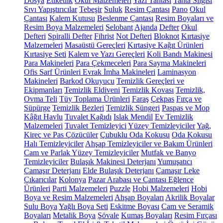
Dosya
Etiketlik
Okul Malzemeleri
Yazı Tahtası
Tahta Silgisi
Sıvı Yapıştırıcılar
Tebeşir
Suluk
Resim Çantası
Pano
Okul
Çantası
Kalem Kutusu
Beslenme Çantası
Resim Boyaları ve
Resim Boya Malzemeleri
Selobant
Ajanda
Defter
Okul
Defteri
Spiralli Defter
Fihrist
Not Defteri
Bloknot
Kırtasiye
Malzemeleri
Masaüstü Gereçleri
Kırtasiye Kağıt Ürünleri
Kırtasiye Seti
Kalem ve Yazı Gereçleri
Koli Bandı Makinesi
Para Makineleri
Para Çekmeceleri
Para Sayma Makineleri
Ofis Sarf Ürünleri
Evrak İmha Makineleri
Laminasyon
Makineleri
Barkod Okuyucu
Temizlik Gereçleri ve
Ekipmanları
Temizlik Eldiveni
Temizlik Kovası
Temizlik,
Ovma Teli
Tüy Toplama Ürünleri
Faraş
Çekpas
Fırça ve
Süpürge
Temizlik Bezleri
Temizlik Süngeri
Paspas ve Mop
Kâğıt Havlu
Tuvalet Kağıdı
Islak Mendil
Ev Temizlik
Malzemeleri
Tuvalet Temizleyici
Yüzey Temizleyiciler
Yağ,
Kireç ve Pas Çözücüler
Çubuklu Oda Kokusu
Oda Kokusu
Halı Temizleyiciler
Ahşap Temizleyiciler ve Bakım Ürünleri
Cam ve Parlak Yüzey Temizleyiciler
Mutfak ve Banyo
Temizleyiciler
Bulaşık Makinesi Deterjanı
Yumuşatıcı
Çamaşır Deterjanı
Elde Bulaşık Deterjanı
Çamaşır Leke
Çıkarıcılar
Kolonya
Pazar Arabası ve Çantası
Eğlence
Ürünleri
Parti Malzemeleri
Puzzle
Hobi Malzemeleri
Hobi
Boya ve Resim Malzemeleri
Ahşap Boyaları
Akrilik Boyalar
Sulu Boya
Yağlı Boya Seti
Eskitme Boyası
Cam ve Seramik
Boyaları
Metalik Boya
Şövale
Kumaş Boyaları
Resim Fırçası