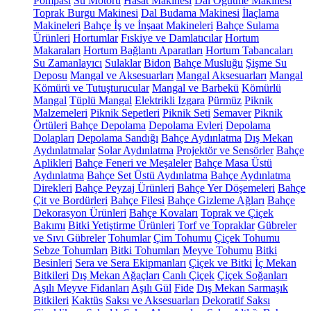
Pompası
Su Motoru
Hasat Makinesi
Dal Öğütme Makinesi
Toprak Burgu Makinesi
Dal Budama Makinesi
İlaçlama
Makineleri
Bahçe İş ve İnşaat Makineleri
Bahçe Sulama
Ürünleri
Hortumlar
Fıskiye ve Damlatıcılar
Hortum
Makaraları
Hortum Bağlantı Aparatları
Hortum Tabancaları
Su Zamanlayıcı
Sulaklar
Bidon
Bahçe Musluğu
Şişme Su
Deposu
Mangal ve Aksesuarları
Mangal Aksesuarları
Mangal
Kömürü ve Tutuşturucular
Mangal ve Barbekü
Kömürlü
Mangal
Tüplü Mangal
Elektrikli Izgara
Pürmüz
Piknik
Malzemeleri
Piknik Sepetleri
Piknik Seti
Semaver
Piknik
Örtüleri
Bahçe Depolama
Depolama Evleri
Depolama
Dolapları
Depolama Sandığı
Bahçe Aydınlatma
Dış Mekan
Aydınlatmalar
Solar Aydınlatma
Projektör ve Sensörler
Bahçe
Aplikleri
Bahçe Feneri ve Meşaleler
Bahçe Masa Üstü
Aydınlatma
Bahçe Set Üstü Aydınlatma
Bahçe Aydınlatma
Direkleri
Bahçe Peyzaj Ürünleri
Bahçe Yer Döşemeleri
Bahçe
Çit ve Bordürleri
Bahçe Filesi
Bahçe Gizleme Ağları
Bahçe
Dekorasyon Ürünleri
Bahçe Kovaları
Toprak ve Çiçek
Bakımı
Bitki Yetiştirme Ürünleri
Torf ve Topraklar
Gübreler
ve Sıvı Gübreler
Tohumlar
Çim Tohumu
Çiçek Tohumu
Sebze Tohumları
Bitki Tohumları
Meyve Tohumu
Bitki
Besinleri
Sera ve Sera Ekipmanları
Çiçek ve Bitki
İç Mekan
Bitkileri
Dış Mekan Ağaçları
Canlı Çiçek
Çiçek Soğanları
Aşılı Meyve Fidanları
Aşılı Gül
Fide
Dış Mekan Sarmaşık
Bitkileri
Kaktüs
Saksı ve Aksesuarları
Dekoratif Saksı