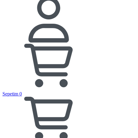
Sepetim
0