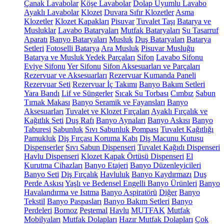
Çanak Lavabolar
Köşe Lavabolar
Dolap Uyumlu Lavabo
Ayaklı Lavabolar
Klozet
Duvara Sıfır Klozetler
Asma
Klozetler
Klozet Kapakları
Pisuvar
Tuvalet Taşı
Batarya ve
Musluklar
Lavabo Bataryaları
Mutfak Bataryaları
Su Tasarruf
Aparatı
Banyo Bataryaları
Musluk
Duş Bataryaları
Batarya
Setleri
Fotoselli Batarya
Ara Musluk
Pisuvar Musluğu
Batarya ve Musluk Yedek Parçaları
Sifon
Lavabo Sifonu
Eviye Sifonu
Yer Sifonu
Sifon Aksesuarları ve Parçaları
Rezervuar ve Aksesuarları
Rezervuar Kumanda Paneli
Rezervuar Seti
Rezervuar İç Takımı
Banyo Bakım Setleri
Yara Bandı
Lif ve Süngerler
Sıcak Su Torbası
Cımbız
Sabun
Tırnak Makası
Banyo Seramik ve Fayansları
Banyo
Aksesuarları
Tuvalet ve Klozet Fırçaları
Ayaklı Fırçalık ve
Kağıtlık Seti
Duş Rafı
Banyo Aynaları
Banyo Askısı
Banyo
Taburesi
Sabunluk
Sıvı Sabunluk Pompası
Tuvalet Kağıtlığı
Pamukluk
Diş Fırçası Koruma Kabı
Diş Macunu Kutusu
Dispenserler
Sıvı Sabun Dispenseri
Tuvalet Kağıdı Dispenseri
Havlu Dispenseri
Klozet Kapak Örtüsü Dispenseri
El
Kurutma Cihazları
Banyo Etajeri
Banyo Düzenleyicileri
Banyo Seti
Diş Fırçalık
Havluluk
Banyo Kaydırmazı
Duş
Perde Askısı
Yaşlı ve Bedensel Engelli Banyo Ürünleri
Banyo
Havalandırma ve Isıtma
Banyo Aspiratörü
Diğer
Banyo
Tekstil
Banyo Paspasları
Banyo Bakım Setleri
Banyo
Perdeleri
Bornoz
Peştemal
Havlu
MUTFAK
Mutfak
Mobilyaları
Mutfak Dolapları
Hazır Mutfak Dolapları
Çok