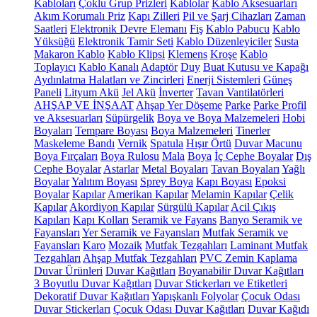
Kabloları
Çoklu Grup Prizleri
Kablolar
Kablo Aksesuarları
Akım Korumalı Priz
Kapı Zilleri
Pil ve Şarj Cihazları
Zaman
Saatleri
Elektronik Devre Elemanı
Fiş
Kablo Pabucu
Kablo
Yüksüğü
Elektronik Tamir Seti
Kablo Düzenleyiciler
Susta
Makaron Kablo
Kablo Klipsi
Klemens
Kroşe
Kablo
Toplayıcı
Kablo Kanalı
Adaptör
Duy
Buat Kutusu ve Kapağı
Aydınlatma Halatları ve Zincirleri
Enerji Sistemleri
Güneş
Paneli
Lityum Akü
Jel Akü
İnverter
Tavan Vantilatörleri
AHŞAP VE İNŞAAT
Ahşap Yer Döşeme
Parke
Parke Profil
ve Aksesuarları
Süpürgelik
Boya ve Boya Malzemeleri
Hobi
Boyaları
Tempare Boyası
Boya Malzemeleri
Tinerler
Maskeleme Bandı
Vernik
Spatula
Hışır Örtü
Duvar Macunu
Boya Fırçaları
Boya Rulosu
Mala
Boya
İç Cephe Boyalar
Dış
Cephe Boyalar
Astarlar
Metal Boyaları
Tavan Boyaları
Yağlı
Boyalar
Yalıtım Boyası
Sprey Boya
Kapı Boyası
Epoksi
Boyalar
Kapılar
Amerikan Kapılar
Melamin Kapılar
Çelik
Kapılar
Akordiyon Kapılar
Sürgülü Kapılar
Acil Çıkış
Kapıları
Kapı Kolları
Seramik ve Fayans
Banyo Seramik ve
Fayansları
Yer Seramik ve Fayansları
Mutfak Seramik ve
Fayansları
Karo
Mozaik
Mutfak Tezgahları
Laminant Mutfak
Tezgahları
Ahşap Mutfak Tezgahları
PVC Zemin Kaplama
Duvar Ürünleri
Duvar Kağıtları
Boyanabilir Duvar Kağıtları
3 Boyutlu Duvar Kağıtları
Duvar Stickerları ve Etiketleri
Dekoratif Duvar Kağıtları
Yapışkanlı Folyolar
Çocuk Odası
Duvar Stickerları
Çocuk Odası Duvar Kağıtları
Duvar Kağıdı