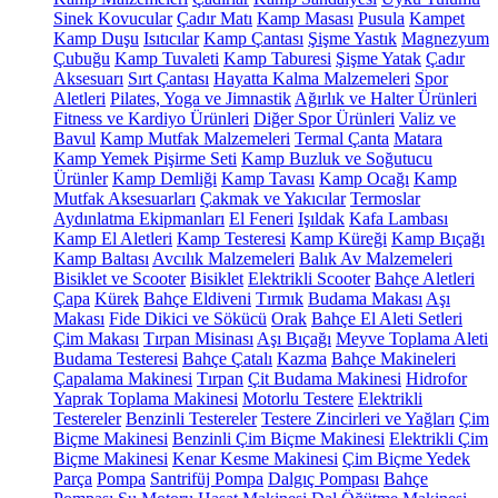
Sinek Kovucular
Çadır Matı
Kamp Masası
Pusula
Kampet
Kamp Duşu
Isıtıcılar
Kamp Çantası
Şişme Yastık
Magnezyum
Çubuğu
Kamp Tuvaleti
Kamp Taburesi
Şişme Yatak
Çadır
Aksesuarı
Sırt Çantası
Hayatta Kalma Malzemeleri
Spor
Aletleri
Pilates, Yoga ve Jimnastik
Ağırlık ve Halter Ürünleri
Fitness ve Kardiyo Ürünleri
Diğer Spor Ürünleri
Valiz ve
Bavul
Kamp Mutfak Malzemeleri
Termal Çanta
Matara
Kamp Yemek Pişirme Seti
Kamp Buzluk ve Soğutucu
Ürünler
Kamp Demliği
Kamp Tavası
Kamp Ocağı
Kamp
Mutfak Aksesuarları
Çakmak ve Yakıcılar
Termoslar
Aydınlatma Ekipmanları
El Feneri
Işıldak
Kafa Lambası
Kamp El Aletleri
Kamp Testeresi
Kamp Küreği
Kamp Bıçağı
Kamp Baltası
Avcılık Malzemeleri
Balık Av Malzemeleri
Bisiklet ve Scooter
Bisiklet
Elektrikli Scooter
Bahçe Aletleri
Çapa
Kürek
Bahçe Eldiveni
Tırmık
Budama Makası
Aşı
Makası
Fide Dikici ve Sökücü
Orak
Bahçe El Aleti Setleri
Çim Makası
Tırpan Misinası
Aşı Bıçağı
Meyve Toplama Aleti
Budama Testeresi
Bahçe Çatalı
Kazma
Bahçe Makineleri
Çapalama Makinesi
Tırpan
Çit Budama Makinesi
Hidrofor
Yaprak Toplama Makinesi
Motorlu Testere
Elektrikli
Testereler
Benzinli Testereler
Testere Zincirleri ve Yağları
Çim
Biçme Makinesi
Benzinli Çim Biçme Makinesi
Elektrikli Çim
Biçme Makinesi
Kenar Kesme Makinesi
Çim Biçme Yedek
Parça
Pompa
Santrifüj Pompa
Dalgıç Pompası
Bahçe