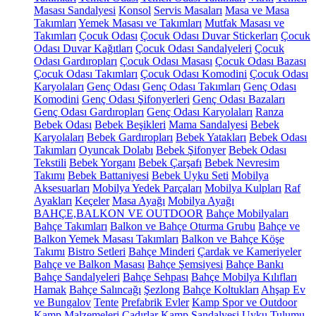
Masası Sandalyesi
Konsol
Servis Masaları
Masa ve Masa
Takımları
Yemek Masası ve Takımları
Mutfak Masası ve
Takımları
Çocuk Odası
Çocuk Odası Duvar Stickerları
Çocuk
Odası Duvar Kağıtları
Çocuk Odası Sandalyeleri
Çocuk
Odası Gardıropları
Çocuk Odası Masası
Çocuk Odası Bazası
Çocuk Odası Takımları
Çocuk Odası Komodini
Çocuk Odası
Karyolaları
Genç Odası
Genç Odası Takımları
Genç Odası
Komodini
Genç Odası Şifonyerleri
Genç Odası Bazaları
Genç Odası Gardıropları
Genç Odası Karyolaları
Ranza
Bebek Odası
Bebek Beşikleri
Mama Sandalyesi
Bebek
Karyolaları
Bebek Gardıropları
Bebek Yatakları
Bebek Odası
Takımları
Oyuncak Dolabı
Bebek Şifonyer
Bebek Odası
Tekstili
Bebek Yorganı
Bebek Çarşafı
Bebek Nevresim
Takımı
Bebek Battaniyesi
Bebek Uyku Seti
Mobilya
Aksesuarları
Mobilya Yedek Parçaları
Mobilya Kulpları
Raf
Ayakları
Keçeler
Masa Ayağı
Mobilya Ayağı
BAHÇE,BALKON VE OUTDOOR
Bahçe Mobilyaları
Bahçe Takımları
Balkon ve Bahçe Oturma Grubu
Bahçe ve
Balkon Yemek Masası Takımları
Balkon ve Bahçe Köşe
Takımı
Bistro Setleri
Bahçe Minderi
Çardak ve Kameriyeler
Bahçe ve Balkon Masası
Bahçe Şemsiyesi
Bahçe Bankı
Bahçe Sandalyeleri
Bahçe Sehpası
Bahçe Mobilya Kılıfları
Hamak
Bahçe Salıncağı
Şezlong
Bahçe Koltukları
Ahşap Ev
ve Bungalov
Tente
Prefabrik Evler
Kamp Spor ve Outdoor
Kamp Malzemeleri
Çadırlar
Kamp Sandalyesi
Uyku Tulumu