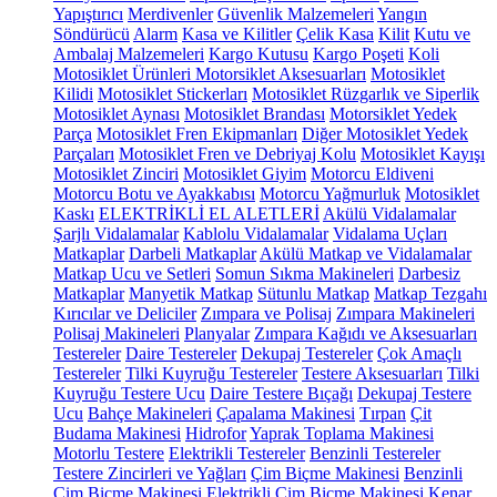
Yapıştırıcı
Merdivenler
Güvenlik Malzemeleri
Yangın
Söndürücü
Alarm
Kasa ve Kilitler
Çelik Kasa
Kilit
Kutu ve
Ambalaj Malzemeleri
Kargo Kutusu
Kargo Poşeti
Koli
Motosiklet Ürünleri
Motorsiklet Aksesuarları
Motosiklet
Kilidi
Motosiklet Stickerları
Motosiklet Rüzgarlık ve Siperlik
Motosiklet Aynası
Motosiklet Brandası
Motorsiklet Yedek
Parça
Motosiklet Fren Ekipmanları
Diğer Motosiklet Yedek
Parçaları
Motosiklet Fren ve Debriyaj Kolu
Motosiklet Kayışı
Motosiklet Zinciri
Motosiklet Giyim
Motorcu Eldiveni
Motorcu Botu ve Ayakkabısı
Motorcu Yağmurluk
Motosiklet
Kaskı
ELEKTRİKLİ EL ALETLERİ
Akülü Vidalamalar
Şarjlı Vidalamalar
Kablolu Vidalamalar
Vidalama Uçları
Matkaplar
Darbeli Matkaplar
Akülü Matkap ve Vidalamalar
Matkap Ucu ve Setleri
Somun Sıkma Makineleri
Darbesiz
Matkaplar
Manyetik Matkap
Sütunlu Matkap
Matkap Tezgahı
Kırıcılar ve Deliciler
Zımpara ve Polisaj
Zımpara Makineleri
Polisaj Makineleri
Planyalar
Zımpara Kağıdı ve Aksesuarları
Testereler
Daire Testereler
Dekupaj Testereler
Çok Amaçlı
Testereler
Tilki Kuyruğu Testereler
Testere Aksesuarları
Tilki
Kuyruğu Testere Ucu
Daire Testere Bıçağı
Dekupaj Testere
Ucu
Bahçe Makineleri
Çapalama Makinesi
Tırpan
Çit
Budama Makinesi
Hidrofor
Yaprak Toplama Makinesi
Motorlu Testere
Elektrikli Testereler
Benzinli Testereler
Testere Zincirleri ve Yağları
Çim Biçme Makinesi
Benzinli
Çim Biçme Makinesi
Elektrikli Çim Biçme Makinesi
Kenar