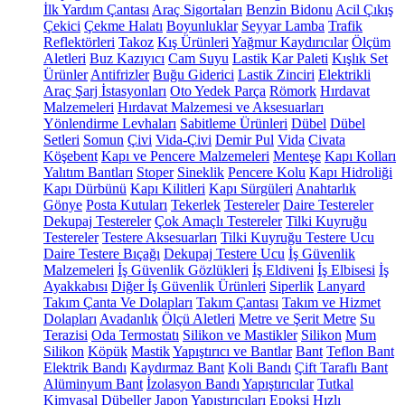
İlk Yardım Çantası
Araç Sigortaları
Benzin Bidonu
Acil Çıkış
Çekici
Çekme Halatı
Boyunluklar
Seyyar Lamba
Trafik
Reflektörleri
Takoz
Kış Ürünleri
Yağmur Kaydırıcılar
Ölçüm
Aletleri
Buz Kazıyıcı
Cam Suyu
Lastik Kar Paleti
Kışlık Set
Ürünler
Antifrizler
Buğu Giderici
Lastik Zinciri
Elektrikli
Araç Şarj İstasyonları
Oto Yedek Parça
Römork
Hırdavat
Malzemeleri
Hırdavat Malzemesi ve Aksesuarları
Yönlendirme Levhaları
Sabitleme Ürünleri
Dübel
Dübel
Setleri
Somun
Çivi
Vida-Çivi
Demir Pul
Vida
Civata
Köşebent
Kapı ve Pencere Malzemeleri
Menteşe
Kapı Kolları
Yalıtım Bantları
Stoper
Sineklik
Pencere Kolu
Kapı Hidroliği
Kapı Dürbünü
Kapı Kilitleri
Kapı Sürgüleri
Anahtarlık
Gönye
Posta Kutuları
Tekerlek
Testereler
Daire Testereler
Dekupaj Testereler
Çok Amaçlı Testereler
Tilki Kuyruğu
Testereler
Testere Aksesuarları
Tilki Kuyruğu Testere Ucu
Daire Testere Bıçağı
Dekupaj Testere Ucu
İş Güvenlik
Malzemeleri
İş Güvenlik Gözlükleri
İş Eldiveni
İş Elbisesi
İş
Ayakkabısı
Diğer İş Güvenlik Ürünleri
Siperlik
Lanyard
Takım Çanta Ve Dolapları
Takım Çantası
Takım ve Hizmet
Dolapları
Avadanlık
Ölçü Aletleri
Metre ve Şerit Metre
Su
Terazisi
Oda Termostatı
Silikon ve Mastikler
Silikon
Mum
Silikon
Köpük
Mastik
Yapıştırıcı ve Bantlar
Bant
Teflon Bant
Elektrik Bandı
Kaydırmaz Bant
Koli Bandı
Çift Taraflı Bant
Alüminyum Bant
İzolasyon Bandı
Yapıştırıcılar
Tutkal
Kimyasal Dübeller
Japon Yapıştırıcıları
Epoksi
Hızlı