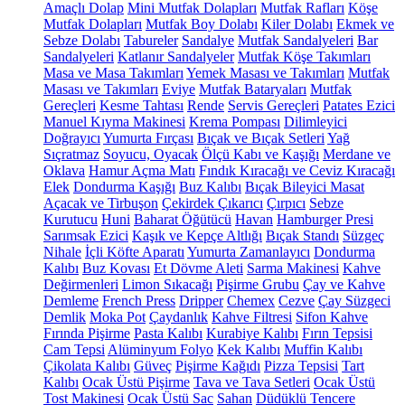
Amaçlı Dolap
Mini Mutfak Dolapları
Mutfak Rafları
Köşe
Mutfak Dolapları
Mutfak Boy Dolabı
Kiler Dolabı
Ekmek ve
Sebze Dolabı
Tabureler
Sandalye
Mutfak Sandalyeleri
Bar
Sandalyeleri
Katlanır Sandalyeler
Mutfak Köşe Takımları
Masa ve Masa Takımları
Yemek Masası ve Takımları
Mutfak
Masası ve Takımları
Eviye
Mutfak Bataryaları
Mutfak
Gereçleri
Kesme Tahtası
Rende
Servis Gereçleri
Patates Ezici
Manuel Kıyma Makinesi
Krema Pompası
Dilimleyici
Doğrayıcı
Yumurta Fırçası
Bıçak ve Bıçak Setleri
Yağ
Sıçratmaz
Soyucu, Oyacak
Ölçü Kabı ve Kaşığı
Merdane ve
Oklava
Hamur Açma Matı
Fındık Kıracağı ve Ceviz Kıracağı
Elek
Dondurma Kaşığı
Buz Kalıbı
Bıçak Bileyici Masat
Açacak ve Tirbuşon
Çekirdek Çıkarıcı
Çırpıcı
Sebze
Kurutucu
Huni
Baharat Öğütücü
Havan
Hamburger Presi
Sarımsak Ezici
Kaşık ve Kepçe Altlığı
Bıçak Standı
Süzgeç
Nihale
İçli Köfte Aparatı
Yumurta Zamanlayıcı
Dondurma
Kalıbı
Buz Kovası
Et Dövme Aleti
Sarma Makinesi
Kahve
Değirmenleri
Limon Sıkacağı
Pişirme Grubu
Çay ve Kahve
Demleme
French Press
Dripper
Chemex
Cezve
Çay Süzgeci
Demlik
Moka Pot
Çaydanlık
Kahve Filtresi
Sifon Kahve
Fırında Pişirme
Pasta Kalıbı
Kurabiye Kalıbı
Fırın Tepsisi
Cam Tepsi
Alüminyum Folyo
Kek Kalıbı
Muffin Kalıbı
Çikolata Kalıbı
Güveç
Pişirme Kağıdı
Pizza Tepsisi
Tart
Kalıbı
Ocak Üstü Pişirme
Tava ve Tava Setleri
Ocak Üstü
Tost Makinesi
Ocak Üstü Sac
Sahan
Düdüklü Tencere