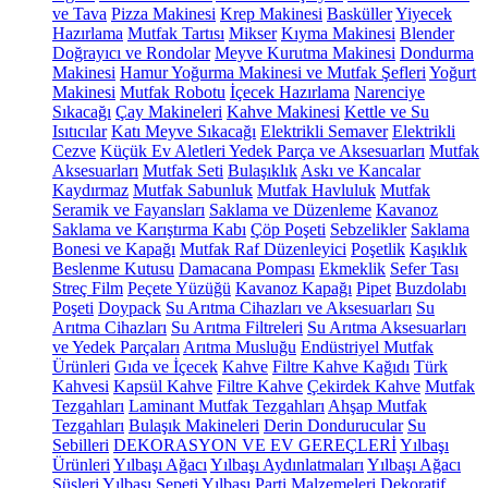
ve Tava
Pizza Makinesi
Krep Makinesi
Basküller
Yiyecek
Hazırlama
Mutfak Tartısı
Mikser
Kıyma Makinesi
Blender
Doğrayıcı ve Rondolar
Meyve Kurutma Makinesi
Dondurma
Makinesi
Hamur Yoğurma Makinesi ve Mutfak Şefleri
Yoğurt
Makinesi
Mutfak Robotu
İçecek Hazırlama
Narenciye
Sıkacağı
Çay Makineleri
Kahve Makinesi
Kettle ve Su
Isıtıcılar
Katı Meyve Sıkacağı
Elektrikli Semaver
Elektrikli
Cezve
Küçük Ev Aletleri Yedek Parça ve Aksesuarları
Mutfak
Aksesuarları
Mutfak Seti
Bulaşıklık
Askı ve Kancalar
Kaydırmaz
Mutfak Sabunluk
Mutfak Havluluk
Mutfak
Seramik ve Fayansları
Saklama ve Düzenleme
Kavanoz
Saklama ve Karıştırma Kabı
Çöp Poşeti
Sebzelikler
Saklama
Bonesi ve Kapağı
Mutfak Raf Düzenleyici
Poşetlik
Kaşıklık
Beslenme Kutusu
Damacana Pompası
Ekmeklik
Sefer Tası
Streç Film
Peçete Yüzüğü
Kavanoz Kapağı
Pipet
Buzdolabı
Poşeti
Doypack
Su Arıtma Cihazları ve Aksesuarları
Su
Arıtma Cihazları
Su Arıtma Filtreleri
Su Arıtma Aksesuarları
ve Yedek Parçaları
Arıtma Musluğu
Endüstriyel Mutfak
Ürünleri
Gıda ve İçecek
Kahve
Filtre Kahve Kağıdı
Türk
Kahvesi
Kapsül Kahve
Filtre Kahve
Çekirdek Kahve
Mutfak
Tezgahları
Laminant Mutfak Tezgahları
Ahşap Mutfak
Tezgahları
Bulaşık Makineleri
Derin Dondurucular
Su
Sebilleri
DEKORASYON VE EV GEREÇLERİ
Yılbaşı
Ürünleri
Yılbaşı Ağacı
Yılbaşı Aydınlatmaları
Yılbaşı Ağacı
Süsleri
Yılbaşı Sepeti
Yılbaşı Parti Malzemeleri
Dekoratif