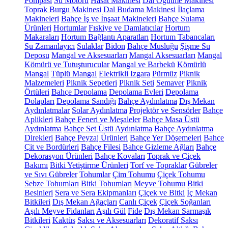
Pompası
Su Motoru
Hasat Makinesi
Dal Öğütme Makinesi
Toprak Burgu Makinesi
Dal Budama Makinesi
İlaçlama
Makineleri
Bahçe İş ve İnşaat Makineleri
Bahçe Sulama
Ürünleri
Hortumlar
Fıskiye ve Damlatıcılar
Hortum
Makaraları
Hortum Bağlantı Aparatları
Hortum Tabancaları
Su Zamanlayıcı
Sulaklar
Bidon
Bahçe Musluğu
Şişme Su
Deposu
Mangal ve Aksesuarları
Mangal Aksesuarları
Mangal
Kömürü ve Tutuşturucular
Mangal ve Barbekü
Kömürlü
Mangal
Tüplü Mangal
Elektrikli Izgara
Pürmüz
Piknik
Malzemeleri
Piknik Sepetleri
Piknik Seti
Semaver
Piknik
Örtüleri
Bahçe Depolama
Depolama Evleri
Depolama
Dolapları
Depolama Sandığı
Bahçe Aydınlatma
Dış Mekan
Aydınlatmalar
Solar Aydınlatma
Projektör ve Sensörler
Bahçe
Aplikleri
Bahçe Feneri ve Meşaleler
Bahçe Masa Üstü
Aydınlatma
Bahçe Set Üstü Aydınlatma
Bahçe Aydınlatma
Direkleri
Bahçe Peyzaj Ürünleri
Bahçe Yer Döşemeleri
Bahçe
Çit ve Bordürleri
Bahçe Filesi
Bahçe Gizleme Ağları
Bahçe
Dekorasyon Ürünleri
Bahçe Kovaları
Toprak ve Çiçek
Bakımı
Bitki Yetiştirme Ürünleri
Torf ve Topraklar
Gübreler
ve Sıvı Gübreler
Tohumlar
Çim Tohumu
Çiçek Tohumu
Sebze Tohumları
Bitki Tohumları
Meyve Tohumu
Bitki
Besinleri
Sera ve Sera Ekipmanları
Çiçek ve Bitki
İç Mekan
Bitkileri
Dış Mekan Ağaçları
Canlı Çiçek
Çiçek Soğanları
Aşılı Meyve Fidanları
Aşılı Gül
Fide
Dış Mekan Sarmaşık
Bitkileri
Kaktüs
Saksı ve Aksesuarları
Dekoratif Saksı