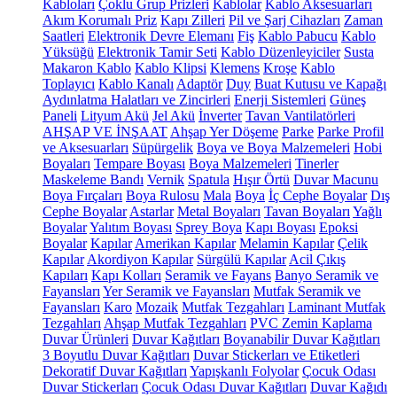
Kabloları
Çoklu Grup Prizleri
Kablolar
Kablo Aksesuarları
Akım Korumalı Priz
Kapı Zilleri
Pil ve Şarj Cihazları
Zaman
Saatleri
Elektronik Devre Elemanı
Fiş
Kablo Pabucu
Kablo
Yüksüğü
Elektronik Tamir Seti
Kablo Düzenleyiciler
Susta
Makaron Kablo
Kablo Klipsi
Klemens
Kroşe
Kablo
Toplayıcı
Kablo Kanalı
Adaptör
Duy
Buat Kutusu ve Kapağı
Aydınlatma Halatları ve Zincirleri
Enerji Sistemleri
Güneş
Paneli
Lityum Akü
Jel Akü
İnverter
Tavan Vantilatörleri
AHŞAP VE İNŞAAT
Ahşap Yer Döşeme
Parke
Parke Profil
ve Aksesuarları
Süpürgelik
Boya ve Boya Malzemeleri
Hobi
Boyaları
Tempare Boyası
Boya Malzemeleri
Tinerler
Maskeleme Bandı
Vernik
Spatula
Hışır Örtü
Duvar Macunu
Boya Fırçaları
Boya Rulosu
Mala
Boya
İç Cephe Boyalar
Dış
Cephe Boyalar
Astarlar
Metal Boyaları
Tavan Boyaları
Yağlı
Boyalar
Yalıtım Boyası
Sprey Boya
Kapı Boyası
Epoksi
Boyalar
Kapılar
Amerikan Kapılar
Melamin Kapılar
Çelik
Kapılar
Akordiyon Kapılar
Sürgülü Kapılar
Acil Çıkış
Kapıları
Kapı Kolları
Seramik ve Fayans
Banyo Seramik ve
Fayansları
Yer Seramik ve Fayansları
Mutfak Seramik ve
Fayansları
Karo
Mozaik
Mutfak Tezgahları
Laminant Mutfak
Tezgahları
Ahşap Mutfak Tezgahları
PVC Zemin Kaplama
Duvar Ürünleri
Duvar Kağıtları
Boyanabilir Duvar Kağıtları
3 Boyutlu Duvar Kağıtları
Duvar Stickerları ve Etiketleri
Dekoratif Duvar Kağıtları
Yapışkanlı Folyolar
Çocuk Odası
Duvar Stickerları
Çocuk Odası Duvar Kağıtları
Duvar Kağıdı