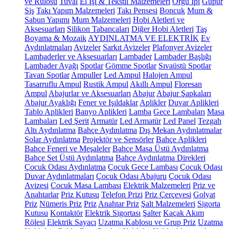
ve Rulosu
Tuval
El İşi & Tekstil Malzemeleri
Örgü İpi
Güpür
Şiş
Takı Yapım Malzemeleri
Takı Pensesi
Boncuk
Mum &
Sabun Yapımı
Mum Malzemeleri
Hobi Aletleri ve
Aksesuarları
Silikon Tabancaları
Diğer Hobi Aletleri
Taş
Boyama & Mozaik
AYDINLATMA VE ELEKTRİK
Ev
Aydınlatmaları
Avizeler
Sarkıt Avizeler
Plafonyer Avizeler
Lambaderler ve Aksesuarları
Lambader
Lambader Başlığı
Lambader Ayağı
Spotlar
Gömme Spotlar
Sıvaüstü Spotlar
Tavan Spotlar
Ampuller
Led Ampul
Halojen Ampul
Tasarruflu Ampul
Rustik Ampul
Akıllı Ampul
Floresan
Ampul
Abajurlar ve Aksesuarları
Abajur
Abajur Şapkaları
Abajur Ayaklığı
Fener ve Işıldaklar
Aplikler
Duvar Aplikleri
Tablo Aplikleri
Banyo Aplikleri
Lamba
Gece Lambaları
Masa
Lambaları
Led Şerit
Armatür
Led Armatür
Led Panel
Tezgah
Altı Aydınlatma
Bahçe Aydınlatma
Dış Mekan Aydınlatmalar
Solar Aydınlatma
Projektör ve Sensörler
Bahçe Aplikleri
Bahçe Feneri ve Meşaleler
Bahçe Masa Üstü Aydınlatma
Bahçe Set Üstü Aydınlatma
Bahçe Aydınlatma Direkleri
Çocuk Odası Aydınlatma
Çocuk Gece Lambası
Çocuk Odası
Duvar Aydınlatmaları
Çocuk Odası Abajuru
Çocuk Odası
Avizesi
Çocuk Masa Lambası
Elektrik Malzemeleri
Priz ve
Anahtarlar
Priz Kutusu
Telefon Prizi
Priz Çerçevesi
Golyat
Priz
Nümeris Priz
Priz
Anahtar Priz
Şalt Malzemeleri
Sigorta
Kutusu
Kontaktör
Elektrik Sigortası
Şalter
Kaçak Akım
Rölesi
Elektrik Sayacı
Uzatma Kablosu ve Grup Priz
Uzatma