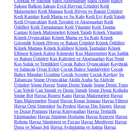
Çiçeklik ve Saksılık
Saksı Aksesuarları
Saksı Altlığı
Bahçe
Saksısı
Balkon Saksısı
Evcil Hayvan Ürünleri
Kedi
Malzemeleri
Kedi Maması
Kedi Hijyen ve Bakım Ürünleri
Kedi Kumları
Kedi Mama ve Su Kabı
Kedi Evi
Kedi Yatağı
Kedi Oyuncakları
Kedi Tuvaleti ve Aksesuarları
Kedi
Ödülleri
Kedi Tırmalaması
Kedi Vitamini
Kedi Taşıma
Çantası
Köpek Malzemeleri
Köpek Yatağı
Köpek Vitamini
Köpek Oyuncakları
Köpek Mama ve Su Kabı
Köpek
Güvenlik
Köpek Hijyen ve Bakım Ürünleri
Köpek Ödülleri
Köpek Maması
Köpek Kulübesi
Köpek Tasmaları
Köpek
Elbisesi
Köpek Kafesi
Kümesler
Kuş Malzemeleri
Kuş Sağlık
ve Bakım Ürünleri
Kuş Kafesleri ve Aksesuarları
Kuş Yemi
Kuş Suluk ve Yemlikleri
Çocuk Bahçe Oyuncakları
Kaydırak
ve Salıncak
Oyun Evleri
Çocuk Bahçe Sandalyeleri
Çocuk
Bahçe Masaları
Uçurtma
Çocuk Scooter
Çocuk Kaykay
Su
Tabancası
Şişme Oyuncaklar
Akülü Araba
Su Aktivite
Ürünleri
Şişme Havuz
Şişme Deniz Yatağı
Şişme Deniz Topu
Can Yeleği
Can Simidi ve Deniz Simidi
Şişme Deniz Kolluğu
Şişme Bot
Havuz Bonesi
Kano
Havuz Malzemeleri
Havuz
Yapı Malzemeleri
Nozul
Havuz Kenar Izgarası
Havuz Filtresi
Havuz Örtü Sistemleri
Su Perdesi
Havuz Dip Süzgeç
Havuz
ve Dozaj Pompası
Havuz Kimyasalları
Havuz Temizlik
Ekipmanları
Havuz Süpürge Hortumu
Havuz Kepçesi
Havuz
Robotu
Havuz Süpürgesi ve Fırçası
Havuz Merdiveni
Havuz
Duşu ve Masaj Jeti
Havuz Aydınlatma ve Isıtma
Havuz