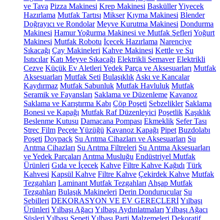
ve Tava
Pizza Makinesi
Krep Makinesi
Basküller
Yiyecek
Hazırlama
Mutfak Tartısı
Mikser
Kıyma Makinesi
Blender
Doğrayıcı ve Rondolar
Meyve Kurutma Makinesi
Dondurma
Makinesi
Hamur Yoğurma Makinesi ve Mutfak Şefleri
Yoğurt
Makinesi
Mutfak Robotu
İçecek Hazırlama
Narenciye
Sıkacağı
Çay Makineleri
Kahve Makinesi
Kettle ve Su
Isıtıcılar
Katı Meyve Sıkacağı
Elektrikli Semaver
Elektrikli
Cezve
Küçük Ev Aletleri Yedek Parça ve Aksesuarları
Mutfak
Aksesuarları
Mutfak Seti
Bulaşıklık
Askı ve Kancalar
Kaydırmaz
Mutfak Sabunluk
Mutfak Havluluk
Mutfak
Seramik ve Fayansları
Saklama ve Düzenleme
Kavanoz
Saklama ve Karıştırma Kabı
Çöp Poşeti
Sebzelikler
Saklama
Bonesi ve Kapağı
Mutfak Raf Düzenleyici
Poşetlik
Kaşıklık
Beslenme Kutusu
Damacana Pompası
Ekmeklik
Sefer Tası
Streç Film
Peçete Yüzüğü
Kavanoz Kapağı
Pipet
Buzdolabı
Poşeti
Doypack
Su Arıtma Cihazları ve Aksesuarları
Su
Arıtma Cihazları
Su Arıtma Filtreleri
Su Arıtma Aksesuarları
ve Yedek Parçaları
Arıtma Musluğu
Endüstriyel Mutfak
Ürünleri
Gıda ve İçecek
Kahve
Filtre Kahve Kağıdı
Türk
Kahvesi
Kapsül Kahve
Filtre Kahve
Çekirdek Kahve
Mutfak
Tezgahları
Laminant Mutfak Tezgahları
Ahşap Mutfak
Tezgahları
Bulaşık Makineleri
Derin Dondurucular
Su
Sebilleri
DEKORASYON VE EV GEREÇLERİ
Yılbaşı
Ürünleri
Yılbaşı Ağacı
Yılbaşı Aydınlatmaları
Yılbaşı Ağacı
Süsleri
Yılbaşı Sepeti
Yılbaşı Parti Malzemeleri
Dekoratif