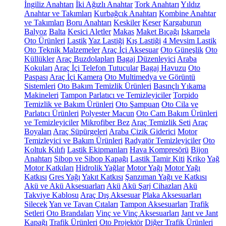
İngiliz Anahtarı
İki Ağızlı Anahtar
Tork Anahtarı
Yıldız
Anahtar ve Takımları
Kurbağcık Anahtarı
Kombine Anahtar
ve Takımları
Boru Anahtarı
Keskiler
Keser
Kargaburun
Balyoz
Balta
Kesici Aletler
Makas
Maket Bıçağı
Iskarpela
Oto Ürünleri
Lastik
Yaz Lastiği
Kış Lastiği
4 Mevsim Lastik
Oto Teknik Malzemeler
Araç İçi Aksesuar
Oto Güneşlik
Oto
Küllükler
Araç Buzdolapları
Bagaj Düzenleyici
Araba
Kokuları
Araç İçi Telefon Tutucular
Bagaj Havuzu
Oto
Paspası
Araç İçi Kamera
Oto Multimedya ve Görüntü
Sistemleri
Oto Bakım Temizlik Ürünleri
Basınçlı Yıkama
Makineleri
Tampon Parlatıcı ve Temizleyiciler
Torpido
Temizlik ve Bakım Ürünleri
Oto Şampuan
Oto Cila ve
Parlatıcı Ürünleri
Polyester Macun
Oto Cam Bakım Ürünleri
ve Temizleyiciler
Mikrofiber Bez
Araç Temizlik Seti
Araç
Boyaları
Araç Süpürgeleri
Araba Çizik Giderici
Motor
Temizleyici ve Bakım Ürünleri
Radyatör Temizleyiciler
Oto
Koltuk Kılıfı
Lastik Ekipmanları
Hava Kompresörü
Bijon
Anahtarı
Sibop ve Sibop Kapağı
Lastik Tamir Kiti
Kriko
Yağ
Motor Katkıları
Hidrolik Yağlar
Motor Yağı
Motor Yağı
Katkısı
Gres Yağı
Yakıt Katkısı
Şanzıman Yağı ve Katkısı
Akü ve Akü Aksesuarları
Akü
Akü Şarj Cihazları
Akü
Takviye Kablosu
Araç Dış Aksesuar
Plaka Aksesuarları
Silecek
Yan ve Tavan Çıtaları
Tampon Aksesuarları
Trafik
Setleri
Oto Brandaları
Vinç ve Vinç Aksesuarları
Jant ve Jant
Kapağı
Trafik Ürünleri
Oto Projektör
Diğer Trafik Ürünleri