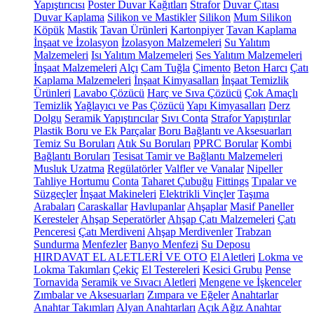
Yapıştırıcısı
Poster Duvar Kağıtları
Strafor
Duvar Çıtası
Duvar Kaplama
Silikon ve Mastikler
Silikon
Mum Silikon
Köpük
Mastik
Tavan Ürünleri
Kartonpiyer
Tavan Kaplama
İnşaat ve İzolasyon
İzolasyon Malzemeleri
Su Yalıtım
Malzemeleri
Isı Yalıtım Malzemeleri
Ses Yalıtım Malzemeleri
İnşaat Malzemeleri
Alçı
Cam Tuğla
Çimento
Beton Harcı
Çatı
Kaplama Malzemeleri
İnşaat Kimyasalları
İnşaat Temizlik
Ürünleri
Lavabo Çözücü
Harç ve Sıva Çözücü
Çok Amaçlı
Temizlik
Yağlayıcı ve Pas Çözücü
Yapı Kimyasalları
Derz
Dolgu
Seramik Yapıştırıcılar
Sıvı Conta
Strafor Yapıştırılar
Plastik Boru ve Ek Parçalar
Boru Bağlantı ve Aksesuarları
Temiz Su Boruları
Atık Su Boruları
PPRC Borular
Kombi
Bağlantı Boruları
Tesisat Tamir ve Bağlantı Malzemeleri
Musluk Uzatma
Regülatörler
Valfler ve Vanalar
Nipeller
Tahliye Hortumu
Conta
Taharet Çubuğu
Fittings
Tıpalar ve
Süzgeçler
İnşaat Makineleri
Elektrikli Vinçler
Taşıma
Arabaları
Caraskallar
Havlupanlar
Ahşaplar
Masif Paneller
Keresteler
Ahşap Seperatörler
Ahşap Çatı Malzemeleri
Çatı
Penceresi
Çatı Merdiveni
Ahşap Merdivenler
Trabzan
Sundurma
Menfezler
Banyo Menfezi
Su Deposu
HIRDAVAT EL ALETLERİ VE OTO
El Aletleri
Lokma ve
Lokma Takımları
Çekiç
El Testereleri
Kesici Grubu
Pense
Tornavida
Seramik ve Sıvacı Aletleri
Mengene ve İşkenceler
Zımbalar ve Aksesuarları
Zımpara ve Eğeler
Anahtarlar
Anahtar Takımları
Alyan Anahtarları
Açık Ağız Anahtar