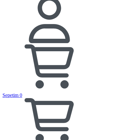
Sepetim
0