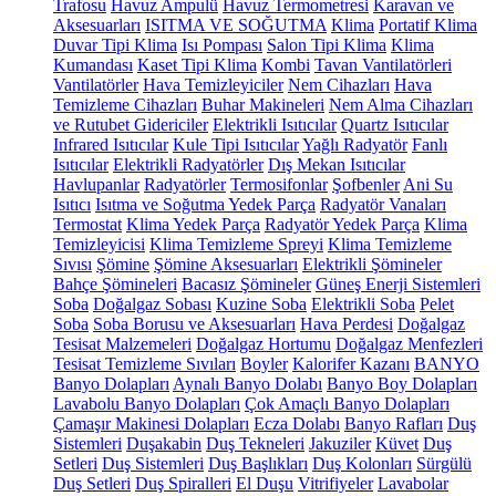
Trafosu
Havuz Ampulü
Havuz Termometresi
Karavan ve
Aksesuarları
ISITMA VE SOĞUTMA
Klima
Portatif Klima
Duvar Tipi Klima
Isı Pompası
Salon Tipi Klima
Klima
Kumandası
Kaset Tipi Klima
Kombi
Tavan Vantilatörleri
Vantilatörler
Hava Temizleyiciler
Nem Cihazları
Hava
Temizleme Cihazları
Buhar Makineleri
Nem Alma Cihazları
ve Rutubet Gidericiler
Elektrikli Isıtıcılar
Quartz Isıtıcılar
Infrared Isıtıcılar
Kule Tipi Isıtıcılar
Yağlı Radyatör
Fanlı
Isıtıcılar
Elektrikli Radyatörler
Dış Mekan Isıtıcılar
Havlupanlar
Radyatörler
Termosifonlar
Şofbenler
Ani Su
Isıtıcı
Isıtma ve Soğutma Yedek Parça
Radyatör Vanaları
Termostat
Klima Yedek Parça
Radyatör Yedek Parça
Klima
Temizleyicisi
Klima Temizleme Spreyi
Klima Temizleme
Sıvısı
Şömine
Şömine Aksesuarları
Elektrikli Şömineler
Bahçe Şömineleri
Bacasız Şömineler
Güneş Enerji Sistemleri
Soba
Doğalgaz Sobası
Kuzine Soba
Elektrikli Soba
Pelet
Soba
Soba Borusu ve Aksesuarları
Hava Perdesi
Doğalgaz
Tesisat Malzemeleri
Doğalgaz Hortumu
Doğalgaz Menfezleri
Tesisat Temizleme Sıvıları
Boyler
Kalorifer Kazanı
BANYO
Banyo Dolapları
Aynalı Banyo Dolabı
Banyo Boy Dolapları
Lavabolu Banyo Dolapları
Çok Amaçlı Banyo Dolapları
Çamaşır Makinesi Dolapları
Ecza Dolabı
Banyo Rafları
Duş
Sistemleri
Duşakabin
Duş Tekneleri
Jakuziler
Küvet
Duş
Setleri
Duş Sistemleri
Duş Başlıkları
Duş Kolonları
Sürgülü
Duş Setleri
Duş Spiralleri
El Duşu
Vitrifiyeler
Lavabolar