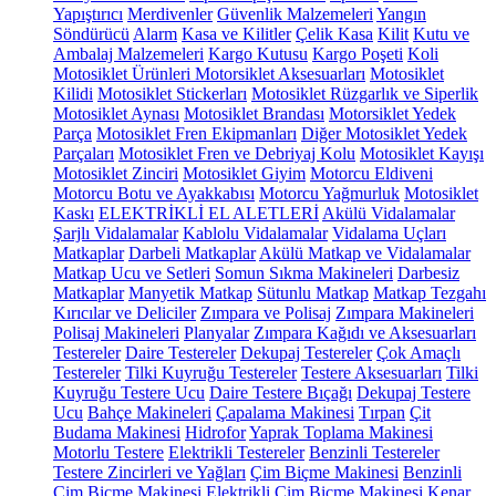
Yapıştırıcı
Merdivenler
Güvenlik Malzemeleri
Yangın
Söndürücü
Alarm
Kasa ve Kilitler
Çelik Kasa
Kilit
Kutu ve
Ambalaj Malzemeleri
Kargo Kutusu
Kargo Poşeti
Koli
Motosiklet Ürünleri
Motorsiklet Aksesuarları
Motosiklet
Kilidi
Motosiklet Stickerları
Motosiklet Rüzgarlık ve Siperlik
Motosiklet Aynası
Motosiklet Brandası
Motorsiklet Yedek
Parça
Motosiklet Fren Ekipmanları
Diğer Motosiklet Yedek
Parçaları
Motosiklet Fren ve Debriyaj Kolu
Motosiklet Kayışı
Motosiklet Zinciri
Motosiklet Giyim
Motorcu Eldiveni
Motorcu Botu ve Ayakkabısı
Motorcu Yağmurluk
Motosiklet
Kaskı
ELEKTRİKLİ EL ALETLERİ
Akülü Vidalamalar
Şarjlı Vidalamalar
Kablolu Vidalamalar
Vidalama Uçları
Matkaplar
Darbeli Matkaplar
Akülü Matkap ve Vidalamalar
Matkap Ucu ve Setleri
Somun Sıkma Makineleri
Darbesiz
Matkaplar
Manyetik Matkap
Sütunlu Matkap
Matkap Tezgahı
Kırıcılar ve Deliciler
Zımpara ve Polisaj
Zımpara Makineleri
Polisaj Makineleri
Planyalar
Zımpara Kağıdı ve Aksesuarları
Testereler
Daire Testereler
Dekupaj Testereler
Çok Amaçlı
Testereler
Tilki Kuyruğu Testereler
Testere Aksesuarları
Tilki
Kuyruğu Testere Ucu
Daire Testere Bıçağı
Dekupaj Testere
Ucu
Bahçe Makineleri
Çapalama Makinesi
Tırpan
Çit
Budama Makinesi
Hidrofor
Yaprak Toplama Makinesi
Motorlu Testere
Elektrikli Testereler
Benzinli Testereler
Testere Zincirleri ve Yağları
Çim Biçme Makinesi
Benzinli
Çim Biçme Makinesi
Elektrikli Çim Biçme Makinesi
Kenar