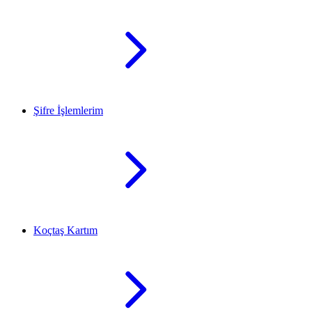
Şifre İşlemlerim
Koçtaş Kartım