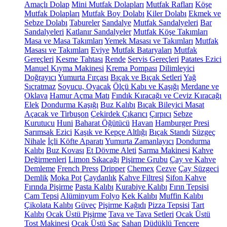
Amaçlı Dolap
Mini Mutfak Dolapları
Mutfak Rafları
Köşe
Mutfak Dolapları
Mutfak Boy Dolabı
Kiler Dolabı
Ekmek ve
Sebze Dolabı
Tabureler
Sandalye
Mutfak Sandalyeleri
Bar
Sandalyeleri
Katlanır Sandalyeler
Mutfak Köşe Takımları
Masa ve Masa Takımları
Yemek Masası ve Takımları
Mutfak
Masası ve Takımları
Eviye
Mutfak Bataryaları
Mutfak
Gereçleri
Kesme Tahtası
Rende
Servis Gereçleri
Patates Ezici
Manuel Kıyma Makinesi
Krema Pompası
Dilimleyici
Doğrayıcı
Yumurta Fırçası
Bıçak ve Bıçak Setleri
Yağ
Sıçratmaz
Soyucu, Oyacak
Ölçü Kabı ve Kaşığı
Merdane ve
Oklava
Hamur Açma Matı
Fındık Kıracağı ve Ceviz Kıracağı
Elek
Dondurma Kaşığı
Buz Kalıbı
Bıçak Bileyici Masat
Açacak ve Tirbuşon
Çekirdek Çıkarıcı
Çırpıcı
Sebze
Kurutucu
Huni
Baharat Öğütücü
Havan
Hamburger Presi
Sarımsak Ezici
Kaşık ve Kepçe Altlığı
Bıçak Standı
Süzgeç
Nihale
İçli Köfte Aparatı
Yumurta Zamanlayıcı
Dondurma
Kalıbı
Buz Kovası
Et Dövme Aleti
Sarma Makinesi
Kahve
Değirmenleri
Limon Sıkacağı
Pişirme Grubu
Çay ve Kahve
Demleme
French Press
Dripper
Chemex
Cezve
Çay Süzgeci
Demlik
Moka Pot
Çaydanlık
Kahve Filtresi
Sifon Kahve
Fırında Pişirme
Pasta Kalıbı
Kurabiye Kalıbı
Fırın Tepsisi
Cam Tepsi
Alüminyum Folyo
Kek Kalıbı
Muffin Kalıbı
Çikolata Kalıbı
Güveç
Pişirme Kağıdı
Pizza Tepsisi
Tart
Kalıbı
Ocak Üstü Pişirme
Tava ve Tava Setleri
Ocak Üstü
Tost Makinesi
Ocak Üstü Sac
Sahan
Düdüklü Tencere