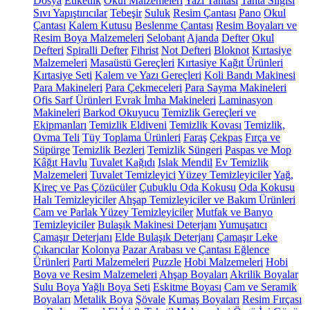
Dosya
Etiketlik
Okul Malzemeleri
Yazı Tahtası
Tahta Silgisi
Sıvı Yapıştırıcılar
Tebeşir
Suluk
Resim Çantası
Pano
Okul
Çantası
Kalem Kutusu
Beslenme Çantası
Resim Boyaları ve
Resim Boya Malzemeleri
Selobant
Ajanda
Defter
Okul
Defteri
Spiralli Defter
Fihrist
Not Defteri
Bloknot
Kırtasiye
Malzemeleri
Masaüstü Gereçleri
Kırtasiye Kağıt Ürünleri
Kırtasiye Seti
Kalem ve Yazı Gereçleri
Koli Bandı Makinesi
Para Makineleri
Para Çekmeceleri
Para Sayma Makineleri
Ofis Sarf Ürünleri
Evrak İmha Makineleri
Laminasyon
Makineleri
Barkod Okuyucu
Temizlik Gereçleri ve
Ekipmanları
Temizlik Eldiveni
Temizlik Kovası
Temizlik,
Ovma Teli
Tüy Toplama Ürünleri
Faraş
Çekpas
Fırça ve
Süpürge
Temizlik Bezleri
Temizlik Süngeri
Paspas ve Mop
Kâğıt Havlu
Tuvalet Kağıdı
Islak Mendil
Ev Temizlik
Malzemeleri
Tuvalet Temizleyici
Yüzey Temizleyiciler
Yağ,
Kireç ve Pas Çözücüler
Çubuklu Oda Kokusu
Oda Kokusu
Halı Temizleyiciler
Ahşap Temizleyiciler ve Bakım Ürünleri
Cam ve Parlak Yüzey Temizleyiciler
Mutfak ve Banyo
Temizleyiciler
Bulaşık Makinesi Deterjanı
Yumuşatıcı
Çamaşır Deterjanı
Elde Bulaşık Deterjanı
Çamaşır Leke
Çıkarıcılar
Kolonya
Pazar Arabası ve Çantası
Eğlence
Ürünleri
Parti Malzemeleri
Puzzle
Hobi Malzemeleri
Hobi
Boya ve Resim Malzemeleri
Ahşap Boyaları
Akrilik Boyalar
Sulu Boya
Yağlı Boya Seti
Eskitme Boyası
Cam ve Seramik
Boyaları
Metalik Boya
Şövale
Kumaş Boyaları
Resim Fırçası