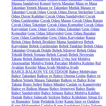
Masası Sandalyesi
Konsol
Servis Masaları
Masa ve Masa
Takımları
Yemek Masası ve Takımları
Mutfak Masası ve
Takımları
Çocuk Odası
Çocuk Odası Duvar Stickerları
Çocuk
Odası Duvar Kağıtları
Çocuk Odası Sandalyeleri
Çocuk
Odası Gardıropları
Çocuk Odası Masası
Çocuk Odası Bazası
Çocuk Odası Takımları
Çocuk Odası Komodini
Çocuk Odası
Karyolaları
Genç Odası
Genç Odası Takımları
Genç Odası
Komodini
Genç Odası Şifonyerleri
Genç Odası Bazaları
Genç Odası Gardıropları
Genç Odası Karyolaları
Ranza
Bebek Odası
Bebek Beşikleri
Mama Sandalyesi
Bebek
Karyolaları
Bebek Gardıropları
Bebek Yatakları
Bebek Odası
Takımları
Oyuncak Dolabı
Bebek Şifonyer
Bebek Odası
Tekstili
Bebek Yorganı
Bebek Çarşafı
Bebek Nevresim
Takımı
Bebek Battaniyesi
Bebek Uyku Seti
Mobilya
Aksesuarları
Mobilya Yedek Parçaları
Mobilya Kulpları
Raf
Ayakları
Keçeler
Masa Ayağı
Mobilya Ayağı
BAHÇE,BALKON VE OUTDOOR
Bahçe Mobilyaları
Bahçe Takımları
Balkon ve Bahçe Oturma Grubu
Bahçe ve
Balkon Yemek Masası Takımları
Balkon ve Bahçe Köşe
Takımı
Bistro Setleri
Bahçe Minderi
Çardak ve Kameriyeler
Bahçe ve Balkon Masası
Bahçe Şemsiyesi
Bahçe Bankı
Bahçe Sandalyeleri
Bahçe Sehpası
Bahçe Mobilya Kılıfları
Hamak
Bahçe Salıncağı
Şezlong
Bahçe Koltukları
Ahşap Ev
ve Bungalov
Tente
Prefabrik Evler
Kamp Spor ve Outdoor
Kamp Malzemeleri
Çadırlar
Kamp Sandalyesi
Uyku Tulumu