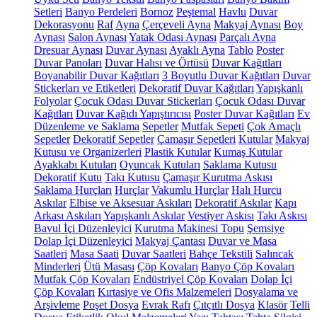
Setleri
Banyo Perdeleri
Bornoz
Peştemal
Havlu
Duvar
Dekorasyonu
Raf
Ayna
Çerçeveli Ayna
Makyaj Aynası
Boy
Aynası
Salon Aynası
Yatak Odası Aynası
Parçalı Ayna
Dresuar Aynası
Duvar Aynası
Ayaklı Ayna
Tablo
Poster
Duvar Panoları
Duvar Halısı ve Örtüsü
Duvar Kağıtları
Boyanabilir Duvar Kağıtları
3 Boyutlu Duvar Kağıtları
Duvar
Stickerları ve Etiketleri
Dekoratif Duvar Kağıtları
Yapışkanlı
Folyolar
Çocuk Odası Duvar Stickerları
Çocuk Odası Duvar
Kağıtları
Duvar Kağıdı Yapıştırıcısı
Poster Duvar Kağıtları
Ev
Düzenleme ve Saklama
Sepetler
Mutfak Sepeti
Çok Amaçlı
Sepetler
Dekoratif Sepetler
Çamaşır Sepetleri
Kutular
Makyaj
Kutusu ve Organizerleri
Plastik Kutular
Kumaş Kutular
Ayakkabı Kutuları
Oyuncak Kutuları
Saklama Kutusu
Dekoratif Kutu
Takı Kutusu
Çamaşır Kurutma Askısı
Saklama Hurçları
Hurçlar
Vakumlu Hurçlar
Halı Hurcu
Askılar
Elbise ve Aksesuar Askıları
Dekoratif Askılar
Kapı
Arkası Askıları
Yapışkanlı Askılar
Vestiyer Askısı
Takı Askısı
Bavul İçi Düzenleyici
Kurutma Makinesi Topu
Şemsiye
Dolap İçi Düzenleyici
Makyaj Çantası
Duvar ve Masa
Saatleri
Masa Saati
Duvar Saatleri
Bahçe Tekstili
Salıncak
Minderleri
Ütü Masası
Çöp Kovaları
Banyo Çöp Kovaları
Mutfak Çöp Kovaları
Endüstriyel Çöp Kovaları
Dolap İçi
Çöp Kovaları
Kırtasiye ve Ofis Malzemeleri
Dosyalama ve
Arşivleme
Poşet Dosya
Evrak Rafı
Çıtçıtlı Dosya
Klasör
Telli