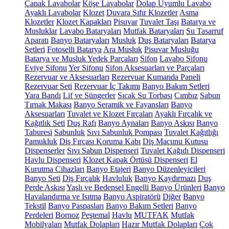
Çanak Lavabolar
Köşe Lavabolar
Dolap Uyumlu Lavabo
Ayaklı Lavabolar
Klozet
Duvara Sıfır Klozetler
Asma
Klozetler
Klozet Kapakları
Pisuvar
Tuvalet Taşı
Batarya ve
Musluklar
Lavabo Bataryaları
Mutfak Bataryaları
Su Tasarruf
Aparatı
Banyo Bataryaları
Musluk
Duş Bataryaları
Batarya
Setleri
Fotoselli Batarya
Ara Musluk
Pisuvar Musluğu
Batarya ve Musluk Yedek Parçaları
Sifon
Lavabo Sifonu
Eviye Sifonu
Yer Sifonu
Sifon Aksesuarları ve Parçaları
Rezervuar ve Aksesuarları
Rezervuar Kumanda Paneli
Rezervuar Seti
Rezervuar İç Takımı
Banyo Bakım Setleri
Yara Bandı
Lif ve Süngerler
Sıcak Su Torbası
Cımbız
Sabun
Tırnak Makası
Banyo Seramik ve Fayansları
Banyo
Aksesuarları
Tuvalet ve Klozet Fırçaları
Ayaklı Fırçalık ve
Kağıtlık Seti
Duş Rafı
Banyo Aynaları
Banyo Askısı
Banyo
Taburesi
Sabunluk
Sıvı Sabunluk Pompası
Tuvalet Kağıtlığı
Pamukluk
Diş Fırçası Koruma Kabı
Diş Macunu Kutusu
Dispenserler
Sıvı Sabun Dispenseri
Tuvalet Kağıdı Dispenseri
Havlu Dispenseri
Klozet Kapak Örtüsü Dispenseri
El
Kurutma Cihazları
Banyo Etajeri
Banyo Düzenleyicileri
Banyo Seti
Diş Fırçalık
Havluluk
Banyo Kaydırmazı
Duş
Perde Askısı
Yaşlı ve Bedensel Engelli Banyo Ürünleri
Banyo
Havalandırma ve Isıtma
Banyo Aspiratörü
Diğer
Banyo
Tekstil
Banyo Paspasları
Banyo Bakım Setleri
Banyo
Perdeleri
Bornoz
Peştemal
Havlu
MUTFAK
Mutfak
Mobilyaları
Mutfak Dolapları
Hazır Mutfak Dolapları
Çok