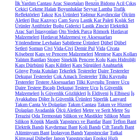
İlk Yardım Çantası
Araç Sigortaları
Benzin Bidonu
Acil Çıkış
Çekici
Çekme Halatı
Boyunluklar
Seyyar Lamba
Trafik
Reflektörleri
Takoz
Kış Ürünleri
Yağmur Kaydırıcılar
Ölçüm
Aletleri
Buz Kazıyıcı
Cam Suyu
Lastik Kar Paleti
Kışlık Set
Ürünler
Antifrizler
Buğu Giderici
Lastik Zinciri
Elektrikli
Araç Şarj İstasyonları
Oto Yedek Parça
Römork
Hırdavat
Malzemeleri
Hırdavat Malzemesi ve Aksesuarları
Yönlendirme Levhaları
Sabitleme Ürünleri
Dübel
Dübel
Setleri
Somun
Çivi
Vida-Çivi
Demir Pul
Vida
Civata
Köşebent
Kapı ve Pencere Malzemeleri
Menteşe
Kapı Kolları
Yalıtım Bantları
Stoper
Sineklik
Pencere Kolu
Kapı Hidroliği
Kapı Dürbünü
Kapı Kilitleri
Kapı Sürgüleri
Anahtarlık
Gönye
Posta Kutuları
Tekerlek
Testereler
Daire Testereler
Dekupaj Testereler
Çok Amaçlı Testereler
Tilki Kuyruğu
Testereler
Testere Aksesuarları
Tilki Kuyruğu Testere Ucu
Daire Testere Bıçağı
Dekupaj Testere Ucu
İş Güvenlik
Malzemeleri
İş Güvenlik Gözlükleri
İş Eldiveni
İş Elbisesi
İş
Ayakkabısı
Diğer İş Güvenlik Ürünleri
Siperlik
Lanyard
Takım Çanta Ve Dolapları
Takım Çantası
Takım ve Hizmet
Dolapları
Avadanlık
Ölçü Aletleri
Metre ve Şerit Metre
Su
Terazisi
Oda Termostatı
Silikon ve Mastikler
Silikon
Mum
Silikon
Köpük
Mastik
Yapıştırıcı ve Bantlar
Bant
Teflon Bant
Elektrik Bandı
Kaydırmaz Bant
Koli Bandı
Çift Taraflı Bant
Alüminyum Bant
İzolasyon Bandı
Yapıştırıcılar
Tutkal
Kimyasal Dübeller
Japon Yapıştırıcıları
Epoksi
Hızlı