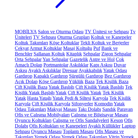
MOBİLYA
Salon ve Oturma Odası
TV Ünitesi ve Sehpası
Tv
Üniteleri
TV Sehpası
Oturma Grupları
Koltuk ve Kanepeler
Koltuk Takımları
Köşe Koltuklar
Tekli Koltuk ve Berjerler
Çekyat
Armut Koltuklar
Masaj Koltuğu
Puf
Bank ve
Benchler
Sallanan Koltuk
Kitaplık
Sehpalar
Zigon Sehpalar
Orta Sehpalar
Yan Sehpalar
Gazetelik
Antre ve Hol
Çok
Amaçlı Dolap
Portmantolar
Askılıklar
Kapı Askısı
Duvar
Askısı
Ayaklı Askılıklar
Dresuar
Ayakkabılık
Yatak Odası
Gardırop
Kapaklı Gardırop
Sürgülü Gardırop
Bez Gardırop
Açık Dolap
Köşe Gardırop
Yüklük
Baza
Tek Kişilik Baza
Çift Kişilik Baza
Yatak Başlığı
Çift Kişilik Yatak Başlığı
Tek
Kişilik Yatak Başlığı
Yatak
Çift Kişilik Yatak
Tek Kişilik
Yatak
Hasta Yatağı
Yatak Pedi & Şiltesi
Karyola
Tek Kişilik
Karyola
Çift Kişilik Karyola
Şifonyerler
Komodin
Yatak
Odası Takımları
Makyaj Masası
Takı Dolabı
Sandık
Paravan
Ofis ve Çalışma Mobilyaları
Çalışma ve Bilgisayar Masası
Oyuncu Koltukları
Çalışma ve Ofis Sandalyeleri
Keson
Ofis
Dolabı
Ofis Koltukları ve Kanepeleri
Ayaklı Küllükler
Laptop
Sehpası
Oyuncu Masası
Toplantı Masası
Ofis Masası ve
Takımları
Yemek Odası
Yemek Odası Takımları
Vitrin
Yemek