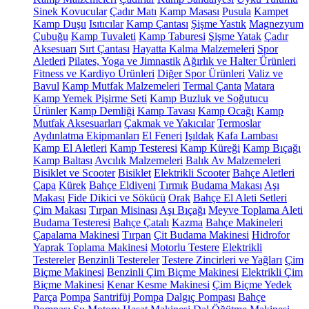
Sinek Kovucular
Çadır Matı
Kamp Masası
Pusula
Kampet
Kamp Duşu
Isıtıcılar
Kamp Çantası
Şişme Yastık
Magnezyum
Çubuğu
Kamp Tuvaleti
Kamp Taburesi
Şişme Yatak
Çadır
Aksesuarı
Sırt Çantası
Hayatta Kalma Malzemeleri
Spor
Aletleri
Pilates, Yoga ve Jimnastik
Ağırlık ve Halter Ürünleri
Fitness ve Kardiyo Ürünleri
Diğer Spor Ürünleri
Valiz ve
Bavul
Kamp Mutfak Malzemeleri
Termal Çanta
Matara
Kamp Yemek Pişirme Seti
Kamp Buzluk ve Soğutucu
Ürünler
Kamp Demliği
Kamp Tavası
Kamp Ocağı
Kamp
Mutfak Aksesuarları
Çakmak ve Yakıcılar
Termoslar
Aydınlatma Ekipmanları
El Feneri
Işıldak
Kafa Lambası
Kamp El Aletleri
Kamp Testeresi
Kamp Küreği
Kamp Bıçağı
Kamp Baltası
Avcılık Malzemeleri
Balık Av Malzemeleri
Bisiklet ve Scooter
Bisiklet
Elektrikli Scooter
Bahçe Aletleri
Çapa
Kürek
Bahçe Eldiveni
Tırmık
Budama Makası
Aşı
Makası
Fide Dikici ve Sökücü
Orak
Bahçe El Aleti Setleri
Çim Makası
Tırpan Misinası
Aşı Bıçağı
Meyve Toplama Aleti
Budama Testeresi
Bahçe Çatalı
Kazma
Bahçe Makineleri
Çapalama Makinesi
Tırpan
Çit Budama Makinesi
Hidrofor
Yaprak Toplama Makinesi
Motorlu Testere
Elektrikli
Testereler
Benzinli Testereler
Testere Zincirleri ve Yağları
Çim
Biçme Makinesi
Benzinli Çim Biçme Makinesi
Elektrikli Çim
Biçme Makinesi
Kenar Kesme Makinesi
Çim Biçme Yedek
Parça
Pompa
Santrifüj Pompa
Dalgıç Pompası
Bahçe