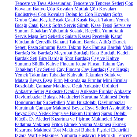
Tencere ve Tava Aksesuarları
Tencere ve Tencere Setleri
Çöp
Kovaları
Banyo Çöp Kovaları
Mutfak Çöp Kovaları
Endüstriyel Çöp Kovaları
Dolap İçi Çöp Kovaları
Sofra
Grubu
Çatal,Kaşık,Bıçak
Çatal Kaşık Bıçak Takımı
Yemek
Bıçağı
Çatal
Kaşık
Sofra Servis
Sürahi
Kase
Tepsi
Servis ve
Sunum Tabakları
Yağdanlık
Sosluk, Reçellik
Yumurtalık
Servis Maşa Seti
Şekerlik
Salata Kasesi
Peçetelik
Karaf
Kürdanlık
Çerezlik
Baharat Takımı
Bardak Altlığı
Ekmek
Sepeti
Pasta Sunumu
Pasta Takımı
Kek Fanusu
Bardak
Viski
Bardağı
Su Bardağı
Meşrubat Bardağı
Rakı Bardağı
Kadeh
Bardak Seti
Bira Bardağı
Shot Bardağı
Çay ve Kahve
Sunumu
Sütlük
Kahve Fincanı
Kupa
Fincan Takımı
Çay
Tabakları
Çay Setleri
Çay Fincanı
Çay Bardağı
Çay Kaşığı
Yemek Takımları
Tabaklar
Kahvaltı Takımları
Suluk ve
Matara
Beyaz Eşya
Fırın
Mikrodalga Fırınlar
Mini Fırınlar
Buzdolabı
Çamaşır Makinesi
Ocak
Ankastre Ürünleri
Ankastre Setler
Ankastre Ocaklar
Ankastre Fırınlar
Ankastre
Davlumbazlar
Bulaşık Makineleri
Kurutma Makinesi
Derin
Dondurucular
Su Sebilleri
Mini Buzdolabı
Davlumbazlar
Kurutmalı Çamaşır Makinesi
Beyaz Eşya Setleri
Aspiratörler
Beyaz Eşya Yedek Parça ve Bakım Ürünleri
Şarap Dolabı
Küçük Ev Aletleri
Kızartma ve Pişirme Makineleri
Mısır
Patlatma Makinesi
Fritöz
Ekmek Yapma Makinesi
Ekmek
Kızartma Makinesi
Tost Makinesi
Buharlı Pişirici
Elektrikli
Izgara
Waffle Makinesi
Yumurta Haşlayıcı
Elektrikli Tencere