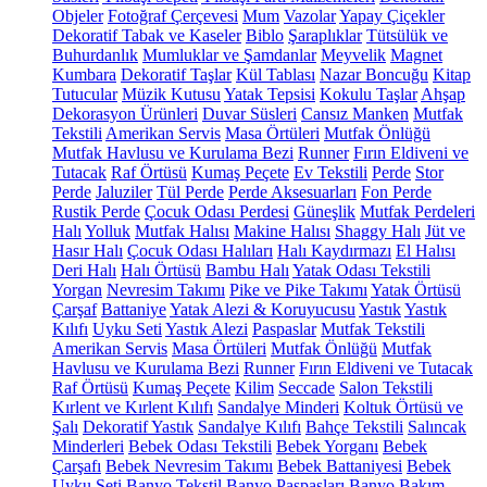
Objeler
Fotoğraf Çerçevesi
Mum
Vazolar
Yapay Çiçekler
Dekoratif Tabak ve Kaseler
Biblo
Şaraplıklar
Tütsülük ve
Buhurdanlık
Mumluklar ve Şamdanlar
Meyvelik
Magnet
Kumbara
Dekoratif Taşlar
Kül Tablası
Nazar Boncuğu
Kitap
Tutucular
Müzik Kutusu
Yatak Tepsisi
Kokulu Taşlar
Ahşap
Dekorasyon Ürünleri
Duvar Süsleri
Cansız Manken
Mutfak
Tekstili
Amerikan Servis
Masa Örtüleri
Mutfak Önlüğü
Mutfak Havlusu ve Kurulama Bezi
Runner
Fırın Eldiveni ve
Tutacak
Raf Örtüsü
Kumaş Peçete
Ev Tekstili
Perde
Stor
Perde
Jaluziler
Tül Perde
Perde Aksesuarları
Fon Perde
Rustik Perde
Çocuk Odası Perdesi
Güneşlik
Mutfak Perdeleri
Halı
Yolluk
Mutfak Halısı
Makine Halısı
Shaggy Halı
Jüt ve
Hasır Halı
Çocuk Odası Halıları
Halı Kaydırmazı
El Halısı
Deri Halı
Halı Örtüsü
Bambu Halı
Yatak Odası Tekstili
Yorgan
Nevresim Takımı
Pike ve Pike Takımı
Yatak Örtüsü
Çarşaf
Battaniye
Yatak Alezi & Koruyucusu
Yastık
Yastık
Kılıfı
Uyku Seti
Yastık Alezi
Paspaslar
Mutfak Tekstili
Amerikan Servis
Masa Örtüleri
Mutfak Önlüğü
Mutfak
Havlusu ve Kurulama Bezi
Runner
Fırın Eldiveni ve Tutacak
Raf Örtüsü
Kumaş Peçete
Kilim
Seccade
Salon Tekstili
Kırlent ve Kırlent Kılıfı
Sandalye Minderi
Koltuk Örtüsü ve
Şalı
Dekoratif Yastık
Sandalye Kılıfı
Bahçe Tekstili
Salıncak
Minderleri
Bebek Odası Tekstili
Bebek Yorganı
Bebek
Çarşafı
Bebek Nevresim Takımı
Bebek Battaniyesi
Bebek
Uyku Seti
Banyo Tekstil
Banyo Paspasları
Banyo Bakım