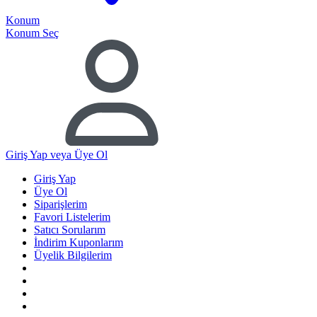
Konum
Konum Seç
Giriş Yap
veya Üye Ol
Giriş Yap
Üye Ol
Siparişlerim
Favori Listelerim
Satıcı Sorularım
İndirim Kuponlarım
Üyelik Bilgilerim