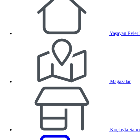
Yaşayan Evler
Mağazalar
Koçtaş'ta Satıc