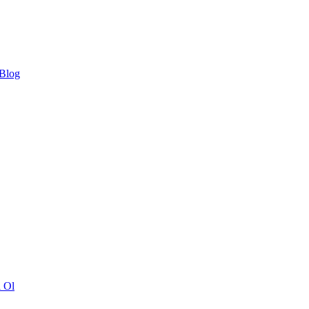
 Blog
ı Ol