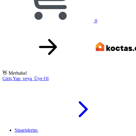
0
👋
Merhaba!
Giriş Yap veya Üye Ol
Siparişlerim