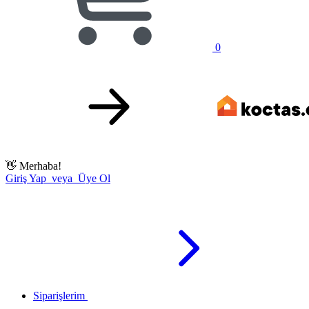
0
👋
Merhaba!
Giriş Yap veya Üye Ol
Siparişlerim