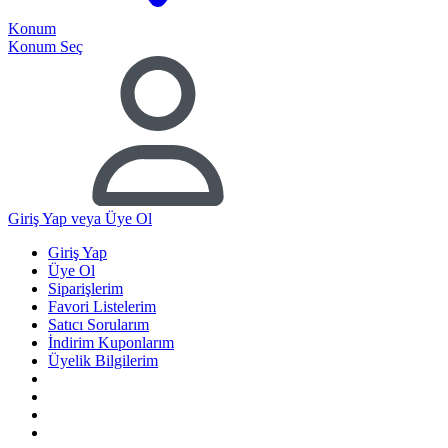
Konum
Konum Seç
Giriş Yap
veya Üye Ol
Giriş Yap
Üye Ol
Siparişlerim
Favori Listelerim
Satıcı Sorularım
İndirim Kuponlarım
Üyelik Bilgilerim