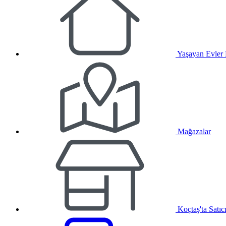
Yaşayan Evler
Mağazalar
Koçtaş'ta Satıc