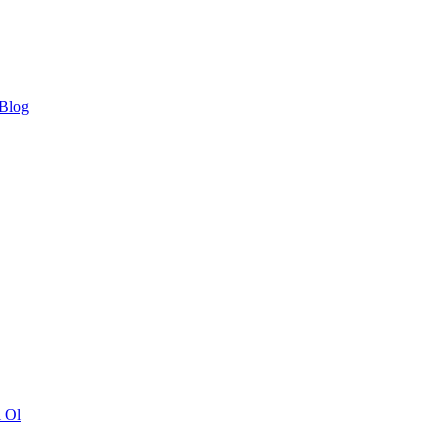
 Blog
ı Ol