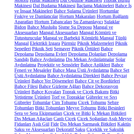
Motoru
Hasat Makinesi
Dal Öğütme Makinesi
Toprak Burgu
Makinesi
Dal Budama Makinesi
İlaçlama Makineleri
Bahçe İş
ve İnşaat Makineleri
Bahçe Sulama Ürünleri
Hortumlar
Fıskiye ve Damlatıcılar
Hortum Makaraları
Hortum Bağlantı
Aparatları
Hortum Tabancaları
Su Zamanlayıcı
Sulaklar
Bidon
Bahçe Musluğu
Şişme Su Deposu
Mangal ve
Aksesuarları
Mangal Aksesuarları
Mangal Kömürü ve
Tutuşturucular
Mangal ve Barbekü
Kömürlü Mangal
Tüplü
Mangal
Elektrikli Izgara
Pürmüz
Piknik Malzemeleri
Piknik
Sepetleri
Piknik Seti
Semaver
Piknik Örtüleri
Bahçe
Depolama
Depolama Evleri
Depolama Dolapları
Depolama
Sandığı
Bahçe Aydınlatma
Dış Mekan Aydınlatmalar
Solar
Aydınlatma
Projektör ve Sensörler
Bahçe Aplikleri
Bahçe
Feneri ve Meşaleler
Bahçe Masa Üstü Aydınlatma
Bahçe Set
Üstü Aydınlatma
Bahçe Aydınlatma Direkleri
Bahçe Peyzaj
Ürünleri
Bahçe Yer Döşemeleri
Bahçe Çit ve Bordürleri
Bahçe Filesi
Bahçe Gizleme Ağları
Bahçe Dekorasyon
Ürünleri
Bahçe Kovaları
Toprak ve Çiçek Bakımı
Bitki
Yetiştirme Ürünleri
Torf ve Topraklar
Gübreler ve Sıvı
Gübreler
Tohumlar
Çim Tohumu
Çiçek Tohumu
Sebze
Tohumları
Bitki Tohumları
Meyve Tohumu
Bitki Besinleri
Sera ve Sera Ekipmanları
Çiçek ve Bitki
İç Mekan Bitkileri
Dış Mekan Ağaçları
Canlı Çiçek
Çiçek Soğanları
Aşılı Meyve
Fidanları
Aşılı Gül
Fide
Dış Mekan Sarmaşık Bitkileri
Kaktüs
Saksı ve Aksesuarları
Dekoratif Saksı
Çiçeklik ve Saksılık