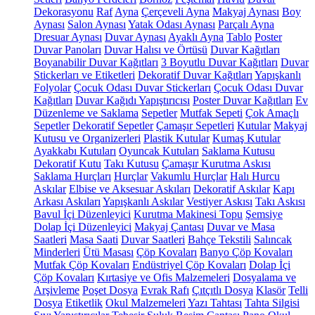
Dekorasyonu
Raf
Ayna
Çerçeveli Ayna
Makyaj Aynası
Boy
Aynası
Salon Aynası
Yatak Odası Aynası
Parçalı Ayna
Dresuar Aynası
Duvar Aynası
Ayaklı Ayna
Tablo
Poster
Duvar Panoları
Duvar Halısı ve Örtüsü
Duvar Kağıtları
Boyanabilir Duvar Kağıtları
3 Boyutlu Duvar Kağıtları
Duvar
Stickerları ve Etiketleri
Dekoratif Duvar Kağıtları
Yapışkanlı
Folyolar
Çocuk Odası Duvar Stickerları
Çocuk Odası Duvar
Kağıtları
Duvar Kağıdı Yapıştırıcısı
Poster Duvar Kağıtları
Ev
Düzenleme ve Saklama
Sepetler
Mutfak Sepeti
Çok Amaçlı
Sepetler
Dekoratif Sepetler
Çamaşır Sepetleri
Kutular
Makyaj
Kutusu ve Organizerleri
Plastik Kutular
Kumaş Kutular
Ayakkabı Kutuları
Oyuncak Kutuları
Saklama Kutusu
Dekoratif Kutu
Takı Kutusu
Çamaşır Kurutma Askısı
Saklama Hurçları
Hurçlar
Vakumlu Hurçlar
Halı Hurcu
Askılar
Elbise ve Aksesuar Askıları
Dekoratif Askılar
Kapı
Arkası Askıları
Yapışkanlı Askılar
Vestiyer Askısı
Takı Askısı
Bavul İçi Düzenleyici
Kurutma Makinesi Topu
Şemsiye
Dolap İçi Düzenleyici
Makyaj Çantası
Duvar ve Masa
Saatleri
Masa Saati
Duvar Saatleri
Bahçe Tekstili
Salıncak
Minderleri
Ütü Masası
Çöp Kovaları
Banyo Çöp Kovaları
Mutfak Çöp Kovaları
Endüstriyel Çöp Kovaları
Dolap İçi
Çöp Kovaları
Kırtasiye ve Ofis Malzemeleri
Dosyalama ve
Arşivleme
Poşet Dosya
Evrak Rafı
Çıtçıtlı Dosya
Klasör
Telli
Dosya
Etiketlik
Okul Malzemeleri
Yazı Tahtası
Tahta Silgisi