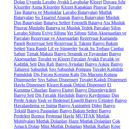
Dolap Uyumlu Lavabo
Ayaklı Lavabolar
Klozet
Duvara Sıfır
Klozetler
Asma Klozetler
Klozet Kapakları
Pisuvar
Tuvalet
Taşı
Batarya ve Musluklar
Lavabo Bataryaları
Mutfak
Bataryaları
Su Tasarruf Aparatı
Banyo Bataryaları
Musluk
Duş Bataryaları
Batarya Setleri
Fotoselli Batarya
Ara Musluk
Pisuvar Musluğu
Batarya ve Musluk Yedek Parçaları
Sifon
Lavabo Sifonu
Eviye Sifonu
Yer Sifonu
Sifon Aksesuarları ve
Parçaları
Rezervuar ve Aksesuarları
Rezervuar Kumanda
Paneli
Rezervuar Seti
Rezervuar İç Takımı
Banyo Bakım
Setleri
Yara Bandı
Lif ve Süngerler
Sıcak Su Torbası
Cımbız
Sabun
Tırnak Makası
Banyo Seramik ve Fayansları
Banyo
Aksesuarları
Tuvalet ve Klozet Fırçaları
Ayaklı Fırçalık ve
Kağıtlık Seti
Duş Rafı
Banyo Aynaları
Banyo Askısı
Banyo
Taburesi
Sabunluk
Sıvı Sabunluk Pompası
Tuvalet Kağıtlığı
Pamukluk
Diş Fırçası Koruma Kabı
Diş Macunu Kutusu
Dispenserler
Sıvı Sabun Dispenseri
Tuvalet Kağıdı Dispenseri
Havlu Dispenseri
Klozet Kapak Örtüsü Dispenseri
El
Kurutma Cihazları
Banyo Etajeri
Banyo Düzenleyicileri
Banyo Seti
Diş Fırçalık
Havluluk
Banyo Kaydırmazı
Duş
Perde Askısı
Yaşlı ve Bedensel Engelli Banyo Ürünleri
Banyo
Havalandırma ve Isıtma
Banyo Aspiratörü
Diğer
Banyo
Tekstil
Banyo Paspasları
Banyo Bakım Setleri
Banyo
Perdeleri
Bornoz
Peştemal
Havlu
MUTFAK
Mutfak
Mobilyaları
Mutfak Dolapları
Hazır Mutfak Dolapları
Çok
Amaçlı Dolap
Mini Mutfak Dolapları
Mutfak Rafları
Köşe