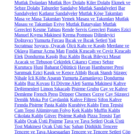
Mutfak Dolapları
Mutfak Boy Dolabı
Kiler Dolabı
Ekmek ve
Sebze Dolabı
Tabureler
Sandalye
Mutfak Sandalyeleri
Bar
Sandalyeleri
Katlanır Sandalyeler
Mutfak Köşe Takımları
Masa ve Masa Takımları
Yemek Masası ve Takımları
Mutfak
Masası ve Takımları
Eviye
Mutfak Bataryaları
Mutfak
Gereçleri
Kesme Tahtası
Rende
Servis Gereçleri
Patates Ezici
Manuel Kıyma Makinesi
Krema Pompası
Dilimleyici
Doğrayıcı
Yumurta Fırçası
Bıçak ve Bıçak Setleri
Yağ
Sıçratmaz
Soyucu, Oyacak
Ölçü Kabı ve Kaşığı
Merdane ve
Oklava
Hamur Açma Matı
Fındık Kıracağı ve Ceviz Kıracağı
Elek
Dondurma Kaşığı
Buz Kalıbı
Bıçak Bileyici Masat
Açacak ve Tirbuşon
Çekirdek Çıkarıcı
Çırpıcı
Sebze
Kurutucu
Huni
Baharat Öğütücü
Havan
Hamburger Presi
Sarımsak Ezici
Kaşık ve Kepçe Altlığı
Bıçak Standı
Süzgeç
Nihale
İçli Köfte Aparatı
Yumurta Zamanlayıcı
Dondurma
Kalıbı
Buz Kovası
Et Dövme Aleti
Sarma Makinesi
Kahve
Değirmenleri
Limon Sıkacağı
Pişirme Grubu
Çay ve Kahve
Demleme
French Press
Dripper
Chemex
Cezve
Çay Süzgeci
Demlik
Moka Pot
Çaydanlık
Kahve Filtresi
Sifon Kahve
Fırında Pişirme
Pasta Kalıbı
Kurabiye Kalıbı
Fırın Tepsisi
Cam Tepsi
Alüminyum Folyo
Kek Kalıbı
Muffin Kalıbı
Çikolata Kalıbı
Güveç
Pişirme Kağıdı
Pizza Tepsisi
Tart
Kalıbı
Ocak Üstü Pişirme
Tava ve Tava Setleri
Ocak Üstü
Tost Makinesi
Ocak Üstü Sac
Sahan
Düdüklü Tencere
Tencere ve Tava Aksesuarları
Tencere ve Tencere Setleri
Çöp