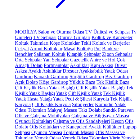
MOBİLYA
Salon ve Oturma Odası
TV Ünitesi ve Sehpası
Tv
Üniteleri
TV Sehpası
Oturma Grupları
Koltuk ve Kanepeler
Koltuk Takımları
Köşe Koltuklar
Tekli Koltuk ve Berjerler
Çekyat
Armut Koltuklar
Masaj Koltuğu
Puf
Bank ve
Benchler
Sallanan Koltuk
Kitaplık
Sehpalar
Zigon Sehpalar
Orta Sehpalar
Yan Sehpalar
Gazetelik
Antre ve Hol
Çok
Amaçlı Dolap
Portmantolar
Askılıklar
Kapı Askısı
Duvar
Askısı
Ayaklı Askılıklar
Dresuar
Ayakkabılık
Yatak Odası
Gardırop
Kapaklı Gardırop
Sürgülü Gardırop
Bez Gardırop
Açık Dolap
Köşe Gardırop
Yüklük
Baza
Tek Kişilik Baza
Çift Kişilik Baza
Yatak Başlığı
Çift Kişilik Yatak Başlığı
Tek
Kişilik Yatak Başlığı
Yatak
Çift Kişilik Yatak
Tek Kişilik
Yatak
Hasta Yatağı
Yatak Pedi & Şiltesi
Karyola
Tek Kişilik
Karyola
Çift Kişilik Karyola
Şifonyerler
Komodin
Yatak
Odası Takımları
Makyaj Masası
Takı Dolabı
Sandık
Paravan
Ofis ve Çalışma Mobilyaları
Çalışma ve Bilgisayar Masası
Oyuncu Koltukları
Çalışma ve Ofis Sandalyeleri
Keson
Ofis
Dolabı
Ofis Koltukları ve Kanepeleri
Ayaklı Küllükler
Laptop
Sehpası
Oyuncu Masası
Toplantı Masası
Ofis Masası ve
Takımları
Yemek Odası
Yemek Odası Takımları
Vitrin
Yemek