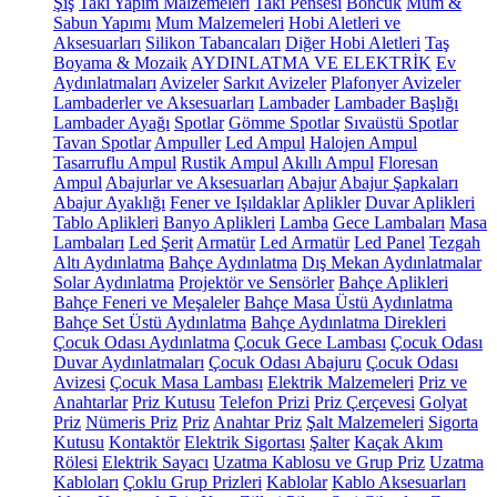
Şiş
Takı Yapım Malzemeleri
Takı Pensesi
Boncuk
Mum &
Sabun Yapımı
Mum Malzemeleri
Hobi Aletleri ve
Aksesuarları
Silikon Tabancaları
Diğer Hobi Aletleri
Taş
Boyama & Mozaik
AYDINLATMA VE ELEKTRİK
Ev
Aydınlatmaları
Avizeler
Sarkıt Avizeler
Plafonyer Avizeler
Lambaderler ve Aksesuarları
Lambader
Lambader Başlığı
Lambader Ayağı
Spotlar
Gömme Spotlar
Sıvaüstü Spotlar
Tavan Spotlar
Ampuller
Led Ampul
Halojen Ampul
Tasarruflu Ampul
Rustik Ampul
Akıllı Ampul
Floresan
Ampul
Abajurlar ve Aksesuarları
Abajur
Abajur Şapkaları
Abajur Ayaklığı
Fener ve Işıldaklar
Aplikler
Duvar Aplikleri
Tablo Aplikleri
Banyo Aplikleri
Lamba
Gece Lambaları
Masa
Lambaları
Led Şerit
Armatür
Led Armatür
Led Panel
Tezgah
Altı Aydınlatma
Bahçe Aydınlatma
Dış Mekan Aydınlatmalar
Solar Aydınlatma
Projektör ve Sensörler
Bahçe Aplikleri
Bahçe Feneri ve Meşaleler
Bahçe Masa Üstü Aydınlatma
Bahçe Set Üstü Aydınlatma
Bahçe Aydınlatma Direkleri
Çocuk Odası Aydınlatma
Çocuk Gece Lambası
Çocuk Odası
Duvar Aydınlatmaları
Çocuk Odası Abajuru
Çocuk Odası
Avizesi
Çocuk Masa Lambası
Elektrik Malzemeleri
Priz ve
Anahtarlar
Priz Kutusu
Telefon Prizi
Priz Çerçevesi
Golyat
Priz
Nümeris Priz
Priz
Anahtar Priz
Şalt Malzemeleri
Sigorta
Kutusu
Kontaktör
Elektrik Sigortası
Şalter
Kaçak Akım
Rölesi
Elektrik Sayacı
Uzatma Kablosu ve Grup Priz
Uzatma
Kabloları
Çoklu Grup Prizleri
Kablolar
Kablo Aksesuarları