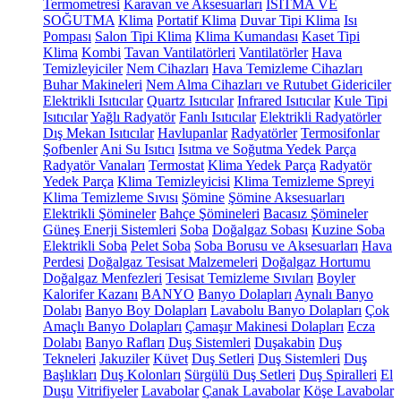
Termometresi
Karavan ve Aksesuarları
ISITMA VE
SOĞUTMA
Klima
Portatif Klima
Duvar Tipi Klima
Isı
Pompası
Salon Tipi Klima
Klima Kumandası
Kaset Tipi
Klima
Kombi
Tavan Vantilatörleri
Vantilatörler
Hava
Temizleyiciler
Nem Cihazları
Hava Temizleme Cihazları
Buhar Makineleri
Nem Alma Cihazları ve Rutubet Gidericiler
Elektrikli Isıtıcılar
Quartz Isıtıcılar
Infrared Isıtıcılar
Kule Tipi
Isıtıcılar
Yağlı Radyatör
Fanlı Isıtıcılar
Elektrikli Radyatörler
Dış Mekan Isıtıcılar
Havlupanlar
Radyatörler
Termosifonlar
Şofbenler
Ani Su Isıtıcı
Isıtma ve Soğutma Yedek Parça
Radyatör Vanaları
Termostat
Klima Yedek Parça
Radyatör
Yedek Parça
Klima Temizleyicisi
Klima Temizleme Spreyi
Klima Temizleme Sıvısı
Şömine
Şömine Aksesuarları
Elektrikli Şömineler
Bahçe Şömineleri
Bacasız Şömineler
Güneş Enerji Sistemleri
Soba
Doğalgaz Sobası
Kuzine Soba
Elektrikli Soba
Pelet Soba
Soba Borusu ve Aksesuarları
Hava
Perdesi
Doğalgaz Tesisat Malzemeleri
Doğalgaz Hortumu
Doğalgaz Menfezleri
Tesisat Temizleme Sıvıları
Boyler
Kalorifer Kazanı
BANYO
Banyo Dolapları
Aynalı Banyo
Dolabı
Banyo Boy Dolapları
Lavabolu Banyo Dolapları
Çok
Amaçlı Banyo Dolapları
Çamaşır Makinesi Dolapları
Ecza
Dolabı
Banyo Rafları
Duş Sistemleri
Duşakabin
Duş
Tekneleri
Jakuziler
Küvet
Duş Setleri
Duş Sistemleri
Duş
Başlıkları
Duş Kolonları
Sürgülü Duş Setleri
Duş Spiralleri
El
Duşu
Vitrifiyeler
Lavabolar
Çanak Lavabolar
Köşe Lavabolar