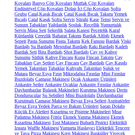
Kovaları
Banyo Çöp Kovaları
Mutfak Çöp Kovaları
Endüstriyel Çöp Kovaları
Dolap İçi Çöp Kovaları
Sofra
Grubu
Çatal,Kaşık,Bıçak
Çatal Kaşık Bıçak Takımı
Yemek
Bıçağı
Çatal
Kaşık
Sofra Servis
Sürahi
Kase
Tepsi
Servis ve
Sunum Tabakları
Yağdanlık
Sosluk, Reçellik
Yumurtalık
Servis Maşa Seti
Şekerlik
Salata Kasesi
Peçetelik
Karaf
Kürdanlık
Çerezlik
Baharat Takımı
Bardak Altlığı
Ekmek
Sepeti
Pasta Sunumu
Pasta Takımı
Kek Fanusu
Bardak
Viski
Bardağı
Su Bardağı
Meşrubat Bardağı
Rakı Bardağı
Kadeh
Bardak Seti
Bira Bardağı
Shot Bardağı
Çay ve Kahve
Sunumu
Sütlük
Kahve Fincanı
Kupa
Fincan Takımı
Çay
Tabakları
Çay Setleri
Çay Fincanı
Çay Bardağı
Çay Kaşığı
Yemek Takımları
Tabaklar
Kahvaltı Takımları
Suluk ve
Matara
Beyaz Eşya
Fırın
Mikrodalga Fırınlar
Mini Fırınlar
Buzdolabı
Çamaşır Makinesi
Ocak
Ankastre Ürünleri
Ankastre Setler
Ankastre Ocaklar
Ankastre Fırınlar
Ankastre
Davlumbazlar
Bulaşık Makineleri
Kurutma Makinesi
Derin
Dondurucular
Su Sebilleri
Mini Buzdolabı
Davlumbazlar
Kurutmalı Çamaşır Makinesi
Beyaz Eşya Setleri
Aspiratörler
Beyaz Eşya Yedek Parça ve Bakım Ürünleri
Şarap Dolabı
Küçük Ev Aletleri
Kızartma ve Pişirme Makineleri
Mısır
Patlatma Makinesi
Fritöz
Ekmek Yapma Makinesi
Ekmek
Kızartma Makinesi
Tost Makinesi
Buharlı Pişirici
Elektrikli
Izgara
Waffle Makinesi
Yumurta Haşlayıcı
Elektrikli Tencere
ve Tava
Pizza Makinesi
Krep Makinesi
Basküller
Yiyecek