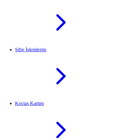
Şifre İşlemlerim
Koçtaş Kartım