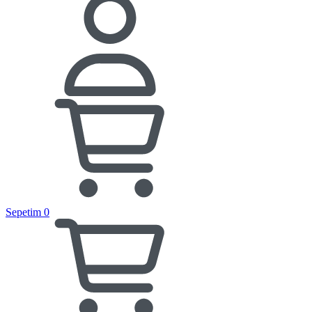
Sepetim
0