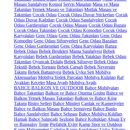
Masası Sandalyesi
Konsol
Servis Masaları
Masa ve Masa
Takımları
Yemek Masası ve Takımları
Mutfak Masası ve
Takımları
Çocuk Odası
Çocuk Odası Duvar Stickerları
Çocuk
Odası Duvar Kağıtları
Çocuk Odası Sandalyeleri
Çocuk
Odası Gardıropları
Çocuk Odası Masası
Çocuk Odası Bazası
Çocuk Odası Takımları
Çocuk Odası Komodini
Çocuk Odası
Karyolaları
Genç Odası
Genç Odası Takımları
Genç Odası
Komodini
Genç Odası Şifonyerleri
Genç Odası Bazaları
Genç Odası Gardıropları
Genç Odası Karyolaları
Ranza
Bebek Odası
Bebek Beşikleri
Mama Sandalyesi
Bebek
Karyolaları
Bebek Gardıropları
Bebek Yatakları
Bebek Odası
Takımları
Oyuncak Dolabı
Bebek Şifonyer
Bebek Odası
Tekstili
Bebek Yorganı
Bebek Çarşafı
Bebek Nevresim
Takımı
Bebek Battaniyesi
Bebek Uyku Seti
Mobilya
Aksesuarları
Mobilya Yedek Parçaları
Mobilya Kulpları
Raf
Ayakları
Keçeler
Masa Ayağı
Mobilya Ayağı
BAHÇE,BALKON VE OUTDOOR
Bahçe Mobilyaları
Bahçe Takımları
Balkon ve Bahçe Oturma Grubu
Bahçe ve
Balkon Yemek Masası Takımları
Balkon ve Bahçe Köşe
Takımı
Bistro Setleri
Bahçe Minderi
Çardak ve Kameriyeler
Bahçe ve Balkon Masası
Bahçe Şemsiyesi
Bahçe Bankı
Bahçe Sandalyeleri
Bahçe Sehpası
Bahçe Mobilya Kılıfları
Hamak
Bahçe Salıncağı
Şezlong
Bahçe Koltukları
Ahşap Ev
ve Bungalov
Tente
Prefabrik Evler
Kamp Spor ve Outdoor
Kamp Malzemeleri
Çadırlar
Kamp Sandalyesi
Uyku Tulumu