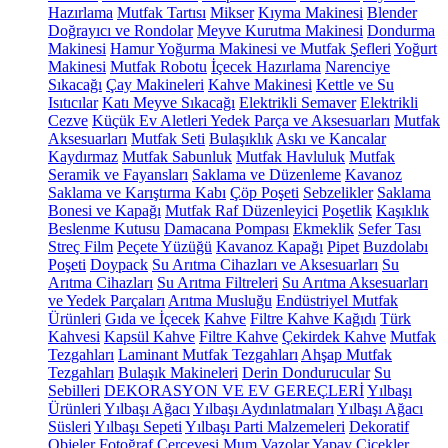
Hazırlama
Mutfak Tartısı
Mikser
Kıyma Makinesi
Blender
Doğrayıcı ve Rondolar
Meyve Kurutma Makinesi
Dondurma
Makinesi
Hamur Yoğurma Makinesi ve Mutfak Şefleri
Yoğurt
Makinesi
Mutfak Robotu
İçecek Hazırlama
Narenciye
Sıkacağı
Çay Makineleri
Kahve Makinesi
Kettle ve Su
Isıtıcılar
Katı Meyve Sıkacağı
Elektrikli Semaver
Elektrikli
Cezve
Küçük Ev Aletleri Yedek Parça ve Aksesuarları
Mutfak
Aksesuarları
Mutfak Seti
Bulaşıklık
Askı ve Kancalar
Kaydırmaz
Mutfak Sabunluk
Mutfak Havluluk
Mutfak
Seramik ve Fayansları
Saklama ve Düzenleme
Kavanoz
Saklama ve Karıştırma Kabı
Çöp Poşeti
Sebzelikler
Saklama
Bonesi ve Kapağı
Mutfak Raf Düzenleyici
Poşetlik
Kaşıklık
Beslenme Kutusu
Damacana Pompası
Ekmeklik
Sefer Tası
Streç Film
Peçete Yüzüğü
Kavanoz Kapağı
Pipet
Buzdolabı
Poşeti
Doypack
Su Arıtma Cihazları ve Aksesuarları
Su
Arıtma Cihazları
Su Arıtma Filtreleri
Su Arıtma Aksesuarları
ve Yedek Parçaları
Arıtma Musluğu
Endüstriyel Mutfak
Ürünleri
Gıda ve İçecek
Kahve
Filtre Kahve Kağıdı
Türk
Kahvesi
Kapsül Kahve
Filtre Kahve
Çekirdek Kahve
Mutfak
Tezgahları
Laminant Mutfak Tezgahları
Ahşap Mutfak
Tezgahları
Bulaşık Makineleri
Derin Dondurucular
Su
Sebilleri
DEKORASYON VE EV GEREÇLERİ
Yılbaşı
Ürünleri
Yılbaşı Ağacı
Yılbaşı Aydınlatmaları
Yılbaşı Ağacı
Süsleri
Yılbaşı Sepeti
Yılbaşı Parti Malzemeleri
Dekoratif
Objeler
Fotoğraf Çerçevesi
Mum
Vazolar
Yapay Çiçekler