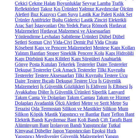
Çekici
Çekme Halatı
Boyunluklar
Seyyar Lamba
Trafik
Reflektörleri
Takoz
Kış Ürünleri
Yağmur Kaydırıcılar
Ölçüm
Aletleri
Buz Kazıyıcı
Cam Suyu
Lastik Kar Paleti
Kışlık Set
Ürünler
Antifrizler
Buğu Giderici
Lastik Zinciri
Elektrikli
Araç Şarj İstasyonları
Oto Yedek Parça
Römork
Hırdavat
Malzemeleri
Hırdavat Malzemesi ve Aksesuarları
Yönlendirme Levhaları
Sabitleme Ürünleri
Dübel
Dübel
Setleri
Somun
Çivi
Vida-Çivi
Demir Pul
Vida
Civata
Köşebent
Kapı ve Pencere Malzemeleri
Menteşe
Kapı Kolları
Yalıtım Bantları
Stoper
Sineklik
Pencere Kolu
Kapı Hidroliği
Kapı Dürbünü
Kapı Kilitleri
Kapı Sürgüleri
Anahtarlık
Gönye
Posta Kutuları
Tekerlek
Testereler
Daire Testereler
Dekupaj Testereler
Çok Amaçlı Testereler
Tilki Kuyruğu
Testereler
Testere Aksesuarları
Tilki Kuyruğu Testere Ucu
Daire Testere Bıçağı
Dekupaj Testere Ucu
İş Güvenlik
Malzemeleri
İş Güvenlik Gözlükleri
İş Eldiveni
İş Elbisesi
İş
Ayakkabısı
Diğer İş Güvenlik Ürünleri
Siperlik
Lanyard
Takım Çanta Ve Dolapları
Takım Çantası
Takım ve Hizmet
Dolapları
Avadanlık
Ölçü Aletleri
Metre ve Şerit Metre
Su
Terazisi
Oda Termostatı
Silikon ve Mastikler
Silikon
Mum
Silikon
Köpük
Mastik
Yapıştırıcı ve Bantlar
Bant
Teflon Bant
Elektrik Bandı
Kaydırmaz Bant
Koli Bandı
Çift Taraflı Bant
Alüminyum Bant
İzolasyon Bandı
Yapıştırıcılar
Tutkal
Kimyasal Dübeller
Japon Yapıştırıcıları
Epoksi
Hızlı
Yapıştırıcı
Merdivenler
Güvenlik Malzemeleri
Yangın