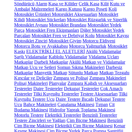
Söndürücü
Alarm
Kasa ve Kilitler
Çelik Kasa
Kilit
Kutu ve
Ambalaj Malzemeleri
Kargo Kutusu
Kargo Poşeti
Koli
Motosiklet Ürünleri
Motorsiklet Aksesuarları
Motosiklet
Kilidi
Motosiklet Stickerları
Motosiklet Rüzgarlık ve Siperlik
Motosiklet Aynası
Motosiklet Brandası
Motorsiklet Yedek
Parça
Motosiklet Fren Ekipmanları
Diğer Motosiklet Yedek
Parçaları
Motosiklet Fren ve Debriyaj Kolu
Motosiklet Kayışı
Motosiklet Zinciri
Motosiklet Giyim
Motorcu Eldiveni
Motorcu Botu ve Ayakkabısı
Motorcu Yağmurluk
Motosiklet
Kaskı
ELEKTRİKLİ EL ALETLERİ
Akülü Vidalamalar
Şarjlı Vidalamalar
Kablolu Vidalamalar
Vidalama Uçları
Matkaplar
Darbeli Matkaplar
Akülü Matkap ve Vidalamalar
Matkap Ucu ve Setleri
Somun Sıkma Makineleri
Darbesiz
Matkaplar
Manyetik Matkap
Sütunlu Matkap
Matkap Tezgahı
Kırıcılar ve Deliciler
Zımpara ve Polisaj
Zımpara Makineleri
Polisaj Makineleri
Planyalar
Zımpara Kağıdı ve Aksesuarları
Testereler
Daire Testereler
Dekupaj Testereler
Çok Amaçlı
Testereler
Tilki Kuyruğu Testereler
Testere Aksesuarları
Tilki
Kuyruğu Testere Ucu
Daire Testere Bıçağı
Dekupaj Testere
Ucu
Bahçe Makineleri
Çapalama Makinesi
Tırpan
Çit
Budama Makinesi
Hidrofor
Yaprak Toplama Makinesi
Motorlu Testere
Elektrikli Testereler
Benzinli Testereler
Testere Zincirleri ve Yağları
Çim Biçme Makinesi
Benzinli
Çim Biçme Makinesi
Elektrikli Çim Biçme Makinesi
Kenar
Kesme Makinesi
Çim Biçme Yedek Parça
Pompa
Santrifüj