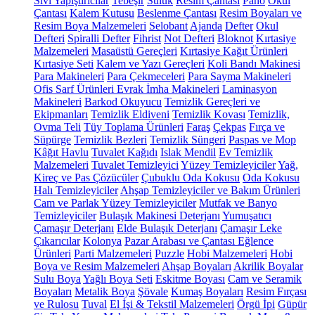
Sıvı Yapıştırıcılar
Tebeşir
Suluk
Resim Çantası
Pano
Okul
Çantası
Kalem Kutusu
Beslenme Çantası
Resim Boyaları ve
Resim Boya Malzemeleri
Selobant
Ajanda
Defter
Okul
Defteri
Spiralli Defter
Fihrist
Not Defteri
Bloknot
Kırtasiye
Malzemeleri
Masaüstü Gereçleri
Kırtasiye Kağıt Ürünleri
Kırtasiye Seti
Kalem ve Yazı Gereçleri
Koli Bandı Makinesi
Para Makineleri
Para Çekmeceleri
Para Sayma Makineleri
Ofis Sarf Ürünleri
Evrak İmha Makineleri
Laminasyon
Makineleri
Barkod Okuyucu
Temizlik Gereçleri ve
Ekipmanları
Temizlik Eldiveni
Temizlik Kovası
Temizlik,
Ovma Teli
Tüy Toplama Ürünleri
Faraş
Çekpas
Fırça ve
Süpürge
Temizlik Bezleri
Temizlik Süngeri
Paspas ve Mop
Kâğıt Havlu
Tuvalet Kağıdı
Islak Mendil
Ev Temizlik
Malzemeleri
Tuvalet Temizleyici
Yüzey Temizleyiciler
Yağ,
Kireç ve Pas Çözücüler
Çubuklu Oda Kokusu
Oda Kokusu
Halı Temizleyiciler
Ahşap Temizleyiciler ve Bakım Ürünleri
Cam ve Parlak Yüzey Temizleyiciler
Mutfak ve Banyo
Temizleyiciler
Bulaşık Makinesi Deterjanı
Yumuşatıcı
Çamaşır Deterjanı
Elde Bulaşık Deterjanı
Çamaşır Leke
Çıkarıcılar
Kolonya
Pazar Arabası ve Çantası
Eğlence
Ürünleri
Parti Malzemeleri
Puzzle
Hobi Malzemeleri
Hobi
Boya ve Resim Malzemeleri
Ahşap Boyaları
Akrilik Boyalar
Sulu Boya
Yağlı Boya Seti
Eskitme Boyası
Cam ve Seramik
Boyaları
Metalik Boya
Şövale
Kumaş Boyaları
Resim Fırçası
ve Rulosu
Tuval
El İşi & Tekstil Malzemeleri
Örgü İpi
Güpür