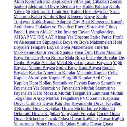
Akım Korumalı Priz
Kapı Zilleri
Pil ve Şarj Cihazları
Zaman
Saatleri
Elektronik Devre Elemanı
Fiş
Kablo Pabucu
Kablo
Yüksüğü
Elektronik Tamir Seti
Kablo Düzenleyiciler
Susta
Makaron Kablo
Kablo Klipsi
Klemens
Kroşe
Kablo
Toplayıcı
Kablo Kanalı
Adaptör
Duy
Buat Kutusu ve Kapağı
Aydınlatma Halatları ve Zincirleri
Enerji Sistemleri
Güneş
Paneli
Lityum Akü
Jel Akü
İnverter
Tavan Vantilatörleri
AHŞAP VE İNŞAAT
Ahşap Yer Döşeme
Parke
Parke Profil
ve Aksesuarları
Süpürgelik
Boya ve Boya Malzemeleri
Hobi
Boyaları
Tempare Boyası
Boya Malzemeleri
Tinerler
Maskeleme Bandı
Vernik
Spatula
Hışır Örtü
Duvar Macunu
Boya Fırçaları
Boya Rulosu
Mala
Boya
İç Cephe Boyalar
Dış
Cephe Boyalar
Astarlar
Metal Boyaları
Tavan Boyaları
Yağlı
Boyalar
Yalıtım Boyası
Sprey Boya
Kapı Boyası
Epoksi
Boyalar
Kapılar
Amerikan Kapılar
Melamin Kapılar
Çelik
Kapılar
Akordiyon Kapılar
Sürgülü Kapılar
Acil Çıkış
Kapıları
Kapı Kolları
Seramik ve Fayans
Banyo Seramik ve
Fayansları
Yer Seramik ve Fayansları
Mutfak Seramik ve
Fayansları
Karo
Mozaik
Mutfak Tezgahları
Laminant Mutfak
Tezgahları
Ahşap Mutfak Tezgahları
PVC Zemin Kaplama
Duvar Ürünleri
Duvar Kağıtları
Boyanabilir Duvar Kağıtları
3 Boyutlu Duvar Kağıtları
Duvar Stickerları ve Etiketleri
Dekoratif Duvar Kağıtları
Yapışkanlı Folyolar
Çocuk Odası
Duvar Stickerları
Çocuk Odası Duvar Kağıtları
Duvar Kağıdı
Yapıştırıcısı
Poster Duvar Kağıtları
Strafor
Duvar Çıtası