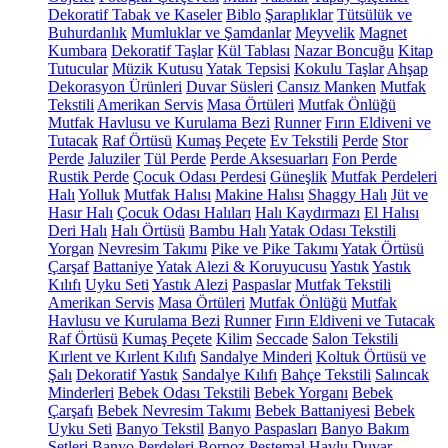
Dekoratif Tabak ve Kaseler
Biblo
Şaraplıklar
Tütsülük ve
Buhurdanlık
Mumluklar ve Şamdanlar
Meyvelik
Magnet
Kumbara
Dekoratif Taşlar
Kül Tablası
Nazar Boncuğu
Kitap
Tutucular
Müzik Kutusu
Yatak Tepsisi
Kokulu Taşlar
Ahşap
Dekorasyon Ürünleri
Duvar Süsleri
Cansız Manken
Mutfak
Tekstili
Amerikan Servis
Masa Örtüleri
Mutfak Önlüğü
Mutfak Havlusu ve Kurulama Bezi
Runner
Fırın Eldiveni ve
Tutacak
Raf Örtüsü
Kumaş Peçete
Ev Tekstili
Perde
Stor
Perde
Jaluziler
Tül Perde
Perde Aksesuarları
Fon Perde
Rustik Perde
Çocuk Odası Perdesi
Güneşlik
Mutfak Perdeleri
Halı
Yolluk
Mutfak Halısı
Makine Halısı
Shaggy Halı
Jüt ve
Hasır Halı
Çocuk Odası Halıları
Halı Kaydırmazı
El Halısı
Deri Halı
Halı Örtüsü
Bambu Halı
Yatak Odası Tekstili
Yorgan
Nevresim Takımı
Pike ve Pike Takımı
Yatak Örtüsü
Çarşaf
Battaniye
Yatak Alezi & Koruyucusu
Yastık
Yastık
Kılıfı
Uyku Seti
Yastık Alezi
Paspaslar
Mutfak Tekstili
Amerikan Servis
Masa Örtüleri
Mutfak Önlüğü
Mutfak
Havlusu ve Kurulama Bezi
Runner
Fırın Eldiveni ve Tutacak
Raf Örtüsü
Kumaş Peçete
Kilim
Seccade
Salon Tekstili
Kırlent ve Kırlent Kılıfı
Sandalye Minderi
Koltuk Örtüsü ve
Şalı
Dekoratif Yastık
Sandalye Kılıfı
Bahçe Tekstili
Salıncak
Minderleri
Bebek Odası Tekstili
Bebek Yorganı
Bebek
Çarşafı
Bebek Nevresim Takımı
Bebek Battaniyesi
Bebek
Uyku Seti
Banyo Tekstil
Banyo Paspasları
Banyo Bakım
Setleri
Banyo Perdeleri
Bornoz
Peştemal
Havlu
Duvar