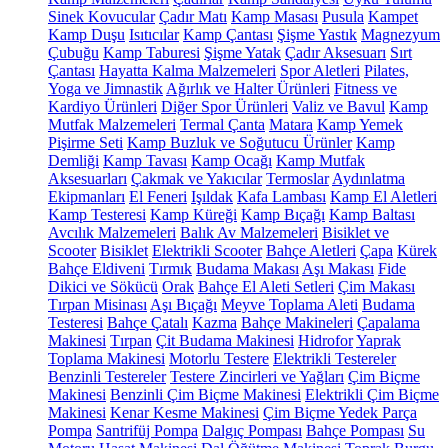
Sinek Kovucular
Çadır Matı
Kamp Masası
Pusula
Kampet
Kamp Duşu
Isıtıcılar
Kamp Çantası
Şişme Yastık
Magnezyum
Çubuğu
Kamp Taburesi
Şişme Yatak
Çadır Aksesuarı
Sırt
Çantası
Hayatta Kalma Malzemeleri
Spor Aletleri
Pilates,
Yoga ve Jimnastik
Ağırlık ve Halter Ürünleri
Fitness ve
Kardiyo Ürünleri
Diğer Spor Ürünleri
Valiz ve Bavul
Kamp
Mutfak Malzemeleri
Termal Çanta
Matara
Kamp Yemek
Pişirme Seti
Kamp Buzluk ve Soğutucu Ürünler
Kamp
Demliği
Kamp Tavası
Kamp Ocağı
Kamp Mutfak
Aksesuarları
Çakmak ve Yakıcılar
Termoslar
Aydınlatma
Ekipmanları
El Feneri
Işıldak
Kafa Lambası
Kamp El Aletleri
Kamp Testeresi
Kamp Küreği
Kamp Bıçağı
Kamp Baltası
Avcılık Malzemeleri
Balık Av Malzemeleri
Bisiklet ve
Scooter
Bisiklet
Elektrikli Scooter
Bahçe Aletleri
Çapa
Kürek
Bahçe Eldiveni
Tırmık
Budama Makası
Aşı Makası
Fide
Dikici ve Sökücü
Orak
Bahçe El Aleti Setleri
Çim Makası
Tırpan Misinası
Aşı Bıçağı
Meyve Toplama Aleti
Budama
Testeresi
Bahçe Çatalı
Kazma
Bahçe Makineleri
Çapalama
Makinesi
Tırpan
Çit Budama Makinesi
Hidrofor
Yaprak
Toplama Makinesi
Motorlu Testere
Elektrikli Testereler
Benzinli Testereler
Testere Zincirleri ve Yağları
Çim Biçme
Makinesi
Benzinli Çim Biçme Makinesi
Elektrikli Çim Biçme
Makinesi
Kenar Kesme Makinesi
Çim Biçme Yedek Parça
Pompa
Santrifüj Pompa
Dalgıç Pompası
Bahçe Pompası
Su