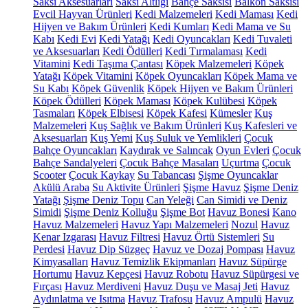
Saksı Aksesuarları
Saksı Altlığı
Bahçe Saksısı
Balkon Saksısı
Evcil Hayvan Ürünleri
Kedi Malzemeleri
Kedi Maması
Kedi
Hijyen ve Bakım Ürünleri
Kedi Kumları
Kedi Mama ve Su
Kabı
Kedi Evi
Kedi Yatağı
Kedi Oyuncakları
Kedi Tuvaleti
ve Aksesuarları
Kedi Ödülleri
Kedi Tırmalaması
Kedi
Vitamini
Kedi Taşıma Çantası
Köpek Malzemeleri
Köpek
Yatağı
Köpek Vitamini
Köpek Oyuncakları
Köpek Mama ve
Su Kabı
Köpek Güvenlik
Köpek Hijyen ve Bakım Ürünleri
Köpek Ödülleri
Köpek Maması
Köpek Kulübesi
Köpek
Tasmaları
Köpek Elbisesi
Köpek Kafesi
Kümesler
Kuş
Malzemeleri
Kuş Sağlık ve Bakım Ürünleri
Kuş Kafesleri ve
Aksesuarları
Kuş Yemi
Kuş Suluk ve Yemlikleri
Çocuk
Bahçe Oyuncakları
Kaydırak ve Salıncak
Oyun Evleri
Çocuk
Bahçe Sandalyeleri
Çocuk Bahçe Masaları
Uçurtma
Çocuk
Scooter
Çocuk Kaykay
Su Tabancası
Şişme Oyuncaklar
Akülü Araba
Su Aktivite Ürünleri
Şişme Havuz
Şişme Deniz
Yatağı
Şişme Deniz Topu
Can Yeleği
Can Simidi ve Deniz
Simidi
Şişme Deniz Kolluğu
Şişme Bot
Havuz Bonesi
Kano
Havuz Malzemeleri
Havuz Yapı Malzemeleri
Nozul
Havuz
Kenar Izgarası
Havuz Filtresi
Havuz Örtü Sistemleri
Su
Perdesi
Havuz Dip Süzgeç
Havuz ve Dozaj Pompası
Havuz
Kimyasalları
Havuz Temizlik Ekipmanları
Havuz Süpürge
Hortumu
Havuz Kepçesi
Havuz Robotu
Havuz Süpürgesi ve
Fırçası
Havuz Merdiveni
Havuz Duşu ve Masaj Jeti
Havuz
Aydınlatma ve Isıtma
Havuz Trafosu
Havuz Ampulü
Havuz