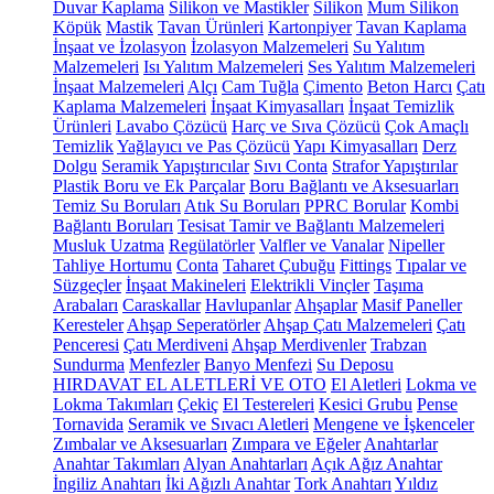
Duvar Kaplama
Silikon ve Mastikler
Silikon
Mum Silikon
Köpük
Mastik
Tavan Ürünleri
Kartonpiyer
Tavan Kaplama
İnşaat ve İzolasyon
İzolasyon Malzemeleri
Su Yalıtım
Malzemeleri
Isı Yalıtım Malzemeleri
Ses Yalıtım Malzemeleri
İnşaat Malzemeleri
Alçı
Cam Tuğla
Çimento
Beton Harcı
Çatı
Kaplama Malzemeleri
İnşaat Kimyasalları
İnşaat Temizlik
Ürünleri
Lavabo Çözücü
Harç ve Sıva Çözücü
Çok Amaçlı
Temizlik
Yağlayıcı ve Pas Çözücü
Yapı Kimyasalları
Derz
Dolgu
Seramik Yapıştırıcılar
Sıvı Conta
Strafor Yapıştırılar
Plastik Boru ve Ek Parçalar
Boru Bağlantı ve Aksesuarları
Temiz Su Boruları
Atık Su Boruları
PPRC Borular
Kombi
Bağlantı Boruları
Tesisat Tamir ve Bağlantı Malzemeleri
Musluk Uzatma
Regülatörler
Valfler ve Vanalar
Nipeller
Tahliye Hortumu
Conta
Taharet Çubuğu
Fittings
Tıpalar ve
Süzgeçler
İnşaat Makineleri
Elektrikli Vinçler
Taşıma
Arabaları
Caraskallar
Havlupanlar
Ahşaplar
Masif Paneller
Keresteler
Ahşap Seperatörler
Ahşap Çatı Malzemeleri
Çatı
Penceresi
Çatı Merdiveni
Ahşap Merdivenler
Trabzan
Sundurma
Menfezler
Banyo Menfezi
Su Deposu
HIRDAVAT EL ALETLERİ VE OTO
El Aletleri
Lokma ve
Lokma Takımları
Çekiç
El Testereleri
Kesici Grubu
Pense
Tornavida
Seramik ve Sıvacı Aletleri
Mengene ve İşkenceler
Zımbalar ve Aksesuarları
Zımpara ve Eğeler
Anahtarlar
Anahtar Takımları
Alyan Anahtarları
Açık Ağız Anahtar
İngiliz Anahtarı
İki Ağızlı Anahtar
Tork Anahtarı
Yıldız