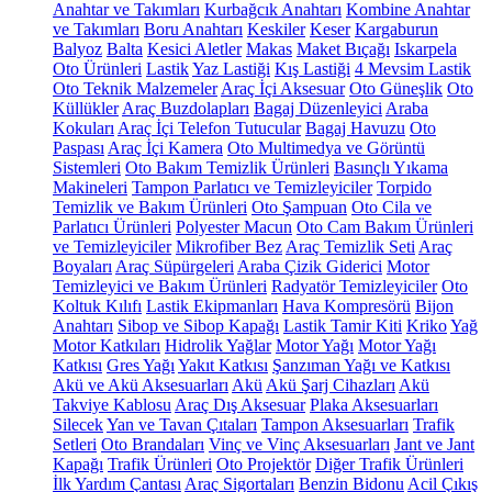
Anahtar ve Takımları
Kurbağcık Anahtarı
Kombine Anahtar
ve Takımları
Boru Anahtarı
Keskiler
Keser
Kargaburun
Balyoz
Balta
Kesici Aletler
Makas
Maket Bıçağı
Iskarpela
Oto Ürünleri
Lastik
Yaz Lastiği
Kış Lastiği
4 Mevsim Lastik
Oto Teknik Malzemeler
Araç İçi Aksesuar
Oto Güneşlik
Oto
Küllükler
Araç Buzdolapları
Bagaj Düzenleyici
Araba
Kokuları
Araç İçi Telefon Tutucular
Bagaj Havuzu
Oto
Paspası
Araç İçi Kamera
Oto Multimedya ve Görüntü
Sistemleri
Oto Bakım Temizlik Ürünleri
Basınçlı Yıkama
Makineleri
Tampon Parlatıcı ve Temizleyiciler
Torpido
Temizlik ve Bakım Ürünleri
Oto Şampuan
Oto Cila ve
Parlatıcı Ürünleri
Polyester Macun
Oto Cam Bakım Ürünleri
ve Temizleyiciler
Mikrofiber Bez
Araç Temizlik Seti
Araç
Boyaları
Araç Süpürgeleri
Araba Çizik Giderici
Motor
Temizleyici ve Bakım Ürünleri
Radyatör Temizleyiciler
Oto
Koltuk Kılıfı
Lastik Ekipmanları
Hava Kompresörü
Bijon
Anahtarı
Sibop ve Sibop Kapağı
Lastik Tamir Kiti
Kriko
Yağ
Motor Katkıları
Hidrolik Yağlar
Motor Yağı
Motor Yağı
Katkısı
Gres Yağı
Yakıt Katkısı
Şanzıman Yağı ve Katkısı
Akü ve Akü Aksesuarları
Akü
Akü Şarj Cihazları
Akü
Takviye Kablosu
Araç Dış Aksesuar
Plaka Aksesuarları
Silecek
Yan ve Tavan Çıtaları
Tampon Aksesuarları
Trafik
Setleri
Oto Brandaları
Vinç ve Vinç Aksesuarları
Jant ve Jant
Kapağı
Trafik Ürünleri
Oto Projektör
Diğer Trafik Ürünleri
İlk Yardım Çantası
Araç Sigortaları
Benzin Bidonu
Acil Çıkış