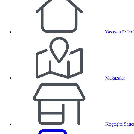
Yaşayan Evler
Mağazalar
Koçtaş'ta Satıc