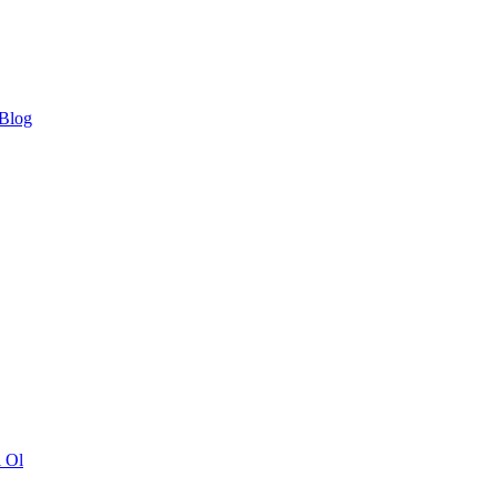
 Blog
ı Ol