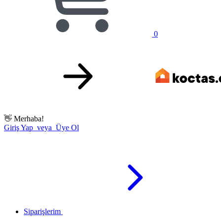
0
👋
Merhaba!
Giriş Yap veya Üye Ol
Siparişlerim