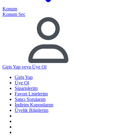
Konum
Konum Seç
Giriş Yap
veya Üye Ol
Giriş Yap
Üye Ol
Siparişlerim
Favori Listelerim
Satıcı Sorularım
İndirim Kuponlarım
Üyelik Bilgilerim