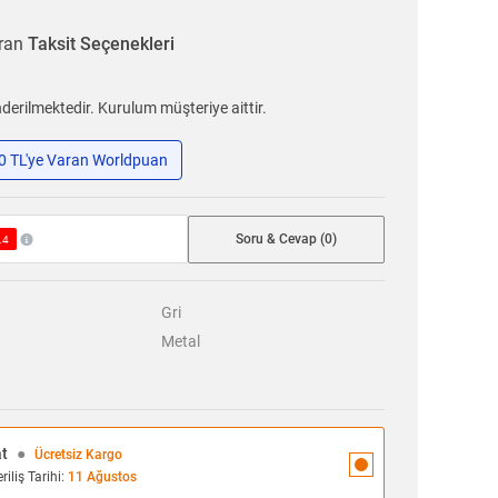
aran
Taksit Seçenekleri
erilmektedir. Kurulum müşteriye aittir.
50 TL'ye Varan Worldpuan
Soru & Cevap (0)
.4
Gri
Metal
at
●
Ücretsiz Kargo
iliş Tarihi:
11 Ağustos