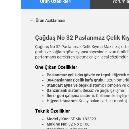
Ürün Özellikleri
Yorumla
Ürün Açıklaması
Çağdaş No 32 Paslanmaz Çelik K
Çağdaş No 32 Paslanmaz Çelik Kıyma Makinesi, orta ölç
grubu ve sağlam gövde yapısı sayesinde uzun ömürlü k
performans gerektiren işletmeler için ideal çözümdür.
Öne Çıkan Özellikler
Paslanmaz çelik dış gövde ve tepsi:
Hijyenik v
304 paslanmaz çelik kafa grubu:
Uzun ömürlü 
Standart ayna ve bıçak sistemi:
Homojen ve kal
Şanzımanlı sistem:
Sessiz ve güçlü çalışma
İleri - geri çalışma sistemi:
Kullanım kolaylığı 
Hijyenik tasarım:
Kolay bakım ve hızlı montaj
Teknik Özellikler
Model / Kod:
SPMK 182323
Makine No:
32 No Ø100