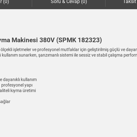
r (0)
Soru & Cevap (0)
Taksit
ıyma Makinesi 380V (SPMK 182323)
ekli işletmeler ve profesyonel mutfaklar için geliştirilmiş güçlü ve daya
ullanım sunarken, şanzımanlı sistemi ile sessiz ve stabil çalışma perfo
e dayanıklı kullanım
profesyonel yapı
iteli kıyma üretimi
sağlar