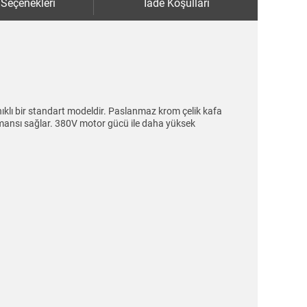
 Seçenekleri
İade Koşulları
nıklı bir standart modeldir. Paslanmaz krom çelik kafa
rmansı sağlar. 380V motor gücü ile daha yüksek