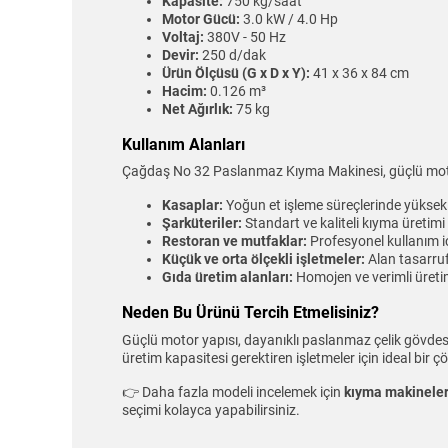
Kapasite:
750 kg/saat
Motor Gücü:
3.0 kW / 4.0 Hp
Voltaj:
380V - 50 Hz
Devir:
250 d/dak
Ürün Ölçüsü (G x D x Y):
41 x 36 x 84 cm
Hacim:
0.126 m³
Net Ağırlık:
75 kg
Kullanım Alanları
Çağdaş No 32 Paslanmaz Kıyma Makinesi, güçlü motor
Kasaplar:
Yoğun et işleme süreçlerinde yükse
Şarküteriler:
Standart ve kaliteli kıyma üretimi
Restoran ve mutfaklar:
Profesyonel kullanım 
Küçük ve orta ölçekli işletmeler:
Alan tasarru
Gıda üretim alanları:
Homojen ve verimli üreti
Neden Bu Ürünü Tercih Etmelisiniz?
Güçlü motor yapısı, dayanıklı paslanmaz çelik gövdes
üretim kapasitesi gerektiren işletmeler için ideal bir 
👉 Daha fazla modeli incelemek için
kıyma makineleri
seçimi kolayca yapabilirsiniz.