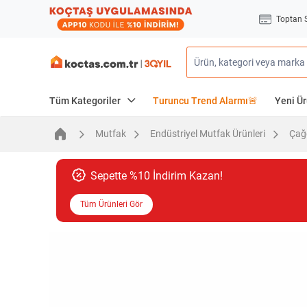
Toptan 
Tüm Kategoriler
Turuncu Trend Alarmı🚨
Yeni Ür
Mutfak
Endüstriyel Mutfak Ürünleri
Çağ
Sepette %10 İndirim Kazan!
Tüm Ürünleri Gör