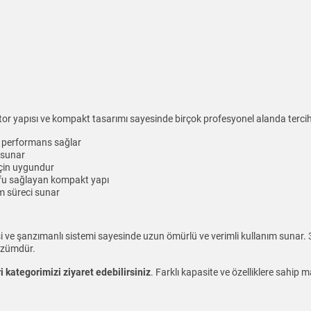
 yapısı ve kompakt tasarımı sayesinde birçok profesyonel alanda tercih 
k performans sağlar
 sunar
için uygundur
fu sağlayan kompakt yapı
m süreci sunar
i ve şanzımanlı sistemi sayesinde uzun ömürlü ve verimli kullanım sunar.
çözümdür.
 kategorimizi ziyaret edebilirsiniz
. Farklı kapasite ve özelliklere sahip m