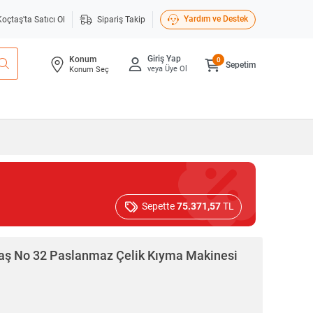
Yardım ve Destek
Koçtaş'ta Satıcı Ol
Sipariş Takip
Giriş Yap
Konum
0
Sepetim
veya Üye Ol
Konum Seç
Sepette
75.371,57
TL
ş No 32 Paslanmaz Çelik Kıyma Makinesi