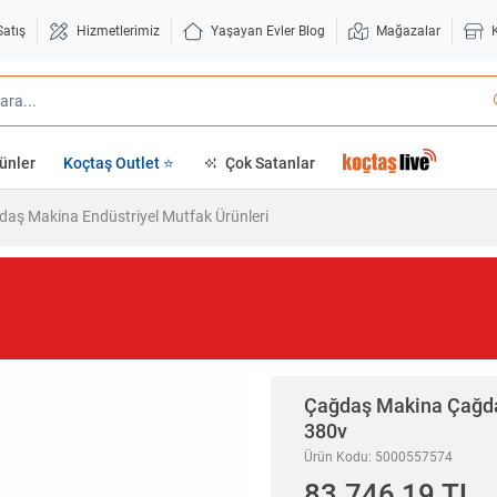
Satış
Hizmetlerimiz
Yaşayan Evler Blog
Mağazalar
ünler
Koçtaş Outlet ⭐
Çok Satanlar
daş Makina Endüstriyel Mutfak Ürünleri
Çağdaş Makina
Çağda
380v
Ürün Kodu: 5000557574
83.746,19 TL