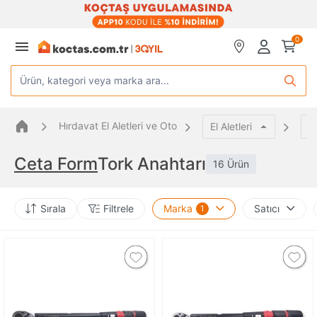
0
Ürün, kategori veya marka ara...
Hırdavat El Aletleri ve Oto
El Aletleri
A
Ceta Form
Tork Anahtarı
16 Ürün
Sırala
Filtrele
Marka
Satıcı
1