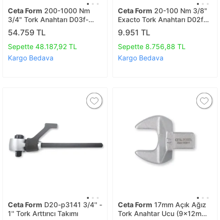
Ceta Form
200-1000 Nm
Ceta Form
20-100 Nm 3/8"
3/4" Tork Anahtarı D03f-
Exacto Tork Anahtarı D02f2-
3110
1110
54.759 TL
9.951 TL
Sepette 48.187,92 TL
Sepette 8.756,88 TL
Kargo Bedava
Kargo Bedava
Ceta Form
D20-p3141 3/4'' -
Ceta Form
17mm Açık Ağız
1'' Tork Arttırıcı Takımı
Tork Anahtar Ucu (9x12mm)